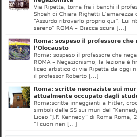
negazionista
Via Ripetta, torna fra i banchi il prof
Shoah di Chiara Righetti L’amarezza d
“Assurdo ritrovarlo proprio qui”. Lui r
sereno” ROMA – Giacca scura […]
Roma: sospeso il professore che
l’Olocausto
Roma: sospeso il professore che nega
ROMA – Negazionismo, la lezione è fini
liceo artistico di via Ripetta da oggi 
il professor Roberto […]
Roma: scritte neonaziste sui muri
attualmente occupato dagli stud
Roma:scritte inneggianti a Hitler, croc
simboli delle SS sui muri del “Kennedy
Liceo “J.F. Kennedy” di Roma Roma, 2
“I cuori neri […]