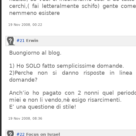
cerchi,( fai letteralmente schifo) gente co
nemmeno esistere
19 Nov 2008, 00:22
#21
Erwin
Buongiorno al blog.
1) Ho SOLO fatto semplicissime domande.
2)Perche non si danno risposte in linea 
domande?
Anch’io ho pagato con 2 nonni quel period
miei e non li vendo,nè esigo risarcimenti.
E’ una questione di stile!
19 Nov 2008, 08:36
#22
Focus on Israel