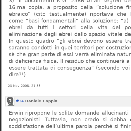
3). Il documento N.G. 2586 Affari segreti de
16.ma copia, a proposito della “soluzione f
ebraico” (cito testualmente) riportava che 
come “basi fondamentali” alla soluzione: “a) 
ebrei da tutti i settori della vita del p
eliminazione degli ebrei dallo spazio vitale d
In questo quadro “gli ebrei devono essere tra
saranno condotti in quei territori per costruzio
sè che gran parte di essi verrà eliminata nat
di deficienza fisica. Il residuo che continuerà 
essere trattata di conseguenza” (secondo vo
dire?!).
23 Nov 2008, 21:35
#34
Daniele Coppin
Erwin ripropone le solite domande allucinanti
negazionisti. Tuttavia, non credo si debba 
soddisfazione dell’ultima parola perché si finir