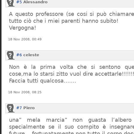
#5
Alessandro
A questo professore (se cosi si può chiamare)
tutto ciò che i miei parenti hanno subito!
Vergogna!
18 Nov 2008, 00:49
#6
celeste
Non è la prima volta che si sentono que
cose,ma lo starsi zitto vuol dire accettarle!!!!!
Faccia tutti qualcosa…….
18 Nov 2008, 08:25
#7
Piero
una” mela marcia” non guasta l’alber
specialmente se il suo compito è insegnare
future… fortunatamente non tutto il corpo doc