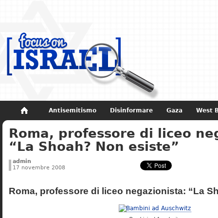
Antisemitismo
Disinformare
Gaza
West 
Roma, professore di liceo ne
Non dimenticare
Storia di Israele
“La Shoah? Non esiste”
admin
17 novembre 2008
Roma, professore di liceo negazionista: “La S