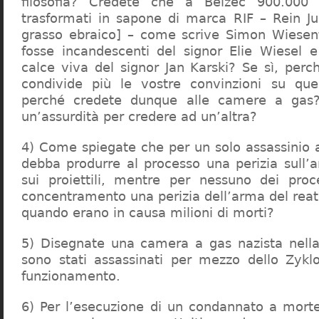
filosofia? Credete che a Belzec 900.000 
trasformati in sapone di marca RIF – Rein Ju
grasso ebraico] – come scrive Simon Wiesent
fosse incandescenti del signor Elie Wiesel 
calce viva del signor Jan Karski? Se sì, perc
condivide più le vostre convinzioni su que
perché credete dunque alle camere a gas?
un’assurdità per credere ad un’altra?
4) Come spiegate che per un solo assassinio a 
debba produrre al processo una perizia sull’
sui proiettili, mentre per nessuno dei proc
concentramento una perizia dell’arma del reat
quando erano in causa milioni di morti?
5) Disegnate una camera a gas nazista nella
sono stati assassinati per mezzo dello Zykl
funzionamento.
6) Per l’esecuzione di un condannato a mort