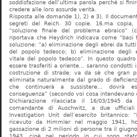
soddisfazione dell’ultima parola perché si finir
credere alle loro assurde verità.
Risposta alle domande 1), 2) e 3). Il documen
segreti del Reich. 30 copie. 16.ma copia, 
“soluzione finale del problema ebraico” (c
riportava che Heydrich indicava come “basi 
soluzione: “a) eliminazione degli ebrei da tutti 
del popolo tedesco; b) eliminazione degli e
vitale del popolo tedesco”. In questo quadro
essere trasferiti a oriente… saranno condotti in
costruzione di strade; va da sè che gran pa
eliminata naturalmente dal grado di deficienza
che continuerà a sussistere… dovrà ess
conseguenza” (secondo voi cosa intendevano d
Dichiarazione rilasciata il 16/03/1945 d
comandante di Auschwitz, a due ufficial
Investigation Unit dell’esercito britannico: 
ricevuto da Himmler nel maggio 1941, ho
gassazione di 2 milioni di persone tra il giugno
1943, cioè nel periodo in cui sono sta