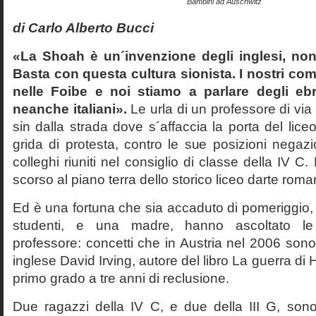
Bambini ad Auschwitz
di Carlo Alberto Bucci
«La Shoah è un´invenzione degli inglesi, non
Basta con questa cultura sionista. I nostri com
nelle Foibe e noi stiamo a parlare degli eb
neanche italiani».
Le urla di un professore di via
sin dalla strada dove s´affaccia la porta del liceo 
grida di protesta, contro le sue posizioni negazi
colleghi riuniti nel consiglio di classe della IV 
scorso al piano terra dello storico liceo darte roma
Ed è una fortuna che sia accaduto di pomeriggio, 
studenti, e una madre, hanno ascoltato le f
professore: concetti che in Austria nel 2006 sono 
inglese David Irving, autore del libro La guerra di H
primo grado a tre anni di reclusione.
Due ragazzi della IV C, e due della III G, son