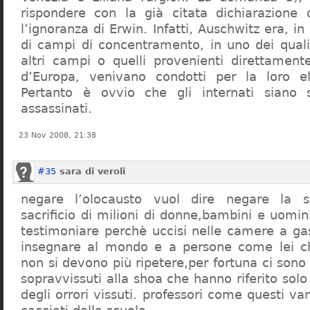
rispondere con la già citata dichiarazione 
l’ignoranza di Erwin. Infatti, Auschwitz era, in
di campi di concentramento, in uno dei quali 
altri campi o quelli provenienti direttamente
d’Europa, venivano condotti per la loro eli
Pertanto è ovvio che gli internati siano st
assassinati.
23 Nov 2008, 21:38
#35
sara di veroli
negare l’olocausto vuol dire negare la st
sacrificio di milioni di donne,bambini e uomi
testimoniare perchè uccisi nelle camere a ga
insegnare al mondo e a persone come lei ch
non si devono più ripetere,per fortuna ci sono
sopravvissuti alla shoa che hanno riferito so
degli orrori vissuti. professori come questi 