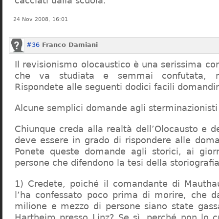
cacciati dalla scuola.
24 Nov 2008, 16:01
#36
Franco Damiani
Il revisionismo olocaustico è una serissima cor
che va studiata e semmai confutata, n
Rispondete alle seguenti dodici facili domandi
Alcune semplici domande agli sterminazionisti
Chiunque creda alla realtà dell’Olocausto e d
deve essere in grado di rispondere alle dom
Ponete queste domande agli storici, ai giorna
persone che difendono la tesi della storiografia 
1) Credete, poiché il comandante di Mauthau
l’ha confessato poco prima di morire, che d
milione e mezzo di persone siano state gassa
Hartheim presso Linz? Se sì, perché non lo 