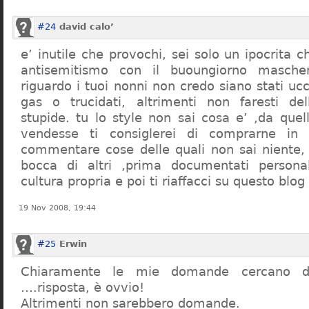
#24
david calo’
e’ inutile che provochi, sei solo un ipocrita 
antisemitismo con il buoungiorno masche
riguardo i tuoi nonni non credo siano stati uc
gas o trucidati, altrimenti non faresti d
stupide. tu lo style non sai cosa e’ ,da quel
vendesse ti consiglerei di comprarne in
commentare cose delle quali non sai niente,
bocca di altri ,prima documentati persona
cultura propria e poi ti riaffacci su questo blog
19 Nov 2008, 19:44
#25
Erwin
Chiaramente le mie domande cercano d
….risposta, è ovvio!
Altrimenti non sarebbero domande.