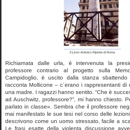
Il Liceo Artistico Ripetta di Roma
Richiamata dalle urla, è intervenuta la pres
professore contrario al progetto sulla Mem
Campidoglio, è uscito dalla stanza sbattendo 
racconta Mollicone – c´erano i rappresentanti di c
una madre. I ragazzi hanno sentito. “Che è succes
ad Auschwitz, professore?”, mi hanno chiesto. 
parlato in classe». Sembra che il professore neg
mai manifestato le sue tesi nel corso delle lezion
descrivono come un uomo stressato, facile a scat
Le frasi esatte della violenta discussione avv