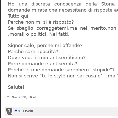
Ho una discreta conoscenza della Storia 
domande mirate,che necessitano di risposte a
Tutto qui.
Perche non mi si è risposto?
Se sbaglio correggetemi,ma nel merito,non c
,morali o politici. Nei fatti.
Signor calò, perche mi offende?
Perchè sarei ipocrita?
Dove vede il mio antisemitismo?
Porre domande è antisemita?
Perchè le mie domande sarebbero “stupide”?
Non si scrive “tu lo style non sai cosa e’” ,ma
Salute!
21 Nov 2008, 10:49
#26
Erwin