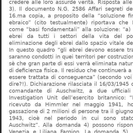
credere alle loro assurde verità. Risposta al
3). Il documento N.G. 2586 Affari segreti de
16.ma copia, a proposito della “soluzione f
ebraico” (cito testualmente) riportava che 
come “basi fondamentali” alla soluzione: “a) 
ebrei da tutti i settori della vita del p
eliminazione degli ebrei dallo spazio vitale d
In questo quadro “gli ebrei devono essere tra
saranno condotti in quei territori per costruzio
sè che gran parte di essi verrà eliminata nat
di deficienza fisica. Il residuo che continuerà 
essere trattata di conseguenza” (secondo vo
dire?!). Dichiarazione rilasciata il 16/03/1945
comandante di Auschwitz, a due ufficial
Investigation Unit dell’esercito britannico: 
ricevuto da Himmler nel maggio 1941, ho
gassazione di 2 milioni di persone tra il giugno
1943, cioè nel periodo in cui sono sta
Auschwitz”. Alla domanda 4) possono rispo
Venezia e Liliana Fargion. La domanda 5), 