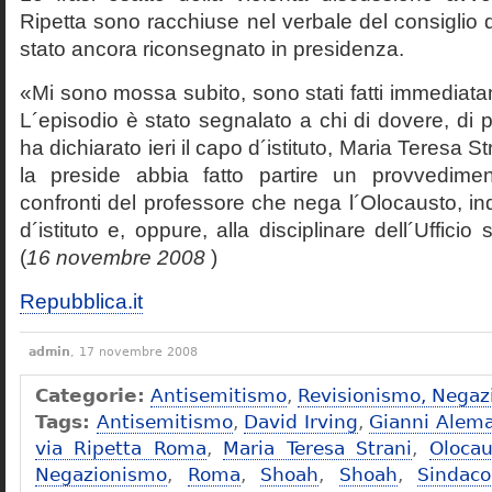
Ripetta sono racchiuse nel verbale del consiglio 
stato ancora riconsegnato in presidenza.
«Mi sono mossa subito, sono stati fatti immediatam
L´episodio è stato segnalato a chi di dovere, di 
ha dichiarato ieri il capo d´istituto, Maria Teresa S
la preside abbia fatto partire un provvedime
confronti del professore che nega l´Olocausto, ind
d´istituto e, oppure, alla disciplinare dell´Ufficio 
(
16 novembre 2008
)
Repubblica.it
admin
, 17 novembre 2008
Categorie:
Antisemitismo
,
Revisionismo, Negaz
Tags:
Antisemitismo
,
David Irving
,
Gianni Alem
via Ripetta Roma
,
Maria Teresa Strani
,
Olocau
Negazionismo
,
Roma
,
Shoah
,
Shoah
,
Sindac