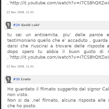
,’http://it.youtube.com/watch?v=I7CS8hQIt
22 Nov 2008, 21:01
#29
david calo’
tu sei un antisemita. piu’ delle parole e
testimoniano quello che e’ accaduto , guarda
darsi che riuscirai a trovare delle risposte
dopo spero tu abbia il buon gusto di n
,’http://it.youtube.com/watch?v=I7CS8hQIt
22 Nov 2008, 21:01
#30
Erwin
Ho guardato il filmato suggerito dal signor Ca
non visto.
Non si da ,nel filmato, alcuna risposta all
che ho posto.