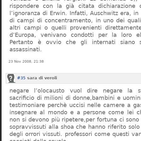
rispondere con la già citata dichiarazione 
l’ignoranza di Erwin. Infatti, Auschwitz era, in
di campi di concentramento, in uno dei quali 
altri campi o quelli provenienti direttamente
d’Europa, venivano condotti per la loro eli
Pertanto è ovvio che gli internati siano st
assassinati.
23 Nov 2008, 21:38
#35
sara di veroli
negare l’olocausto vuol dire negare la st
sacrificio di milioni di donne,bambini e uomi
testimoniare perchè uccisi nelle camere a ga
insegnare al mondo e a persone come lei ch
non si devono più ripetere,per fortuna ci sono
sopravvissuti alla shoa che hanno riferito so
degli orrori vissuti. professori come questi 