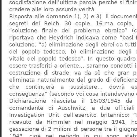
soddisfazione dell’ultima parola perché si finir
credere alle loro assurde verità.
Risposta alle domande 1), 2) e 3). Il documen
segreti del Reich. 30 copie. 16.ma copia, 
“soluzione finale del problema ebraico” (c
riportava che Heydrich indicava come “basi 
soluzione: “a) eliminazione degli ebrei da tutti 
del popolo tedesco; b) eliminazione degli e
vitale del popolo tedesco”. In questo quadro
essere trasferiti a oriente… saranno condotti in
costruzione di strade; va da sè che gran pa
eliminata naturalmente dal grado di deficienza
che continuerà a sussistere… dovrà ess
conseguenza” (secondo voi cosa intendevano d
Dichiarazione rilasciata il 16/03/1945 d
comandante di Auschwitz, a due ufficial
Investigation Unit dell’esercito britannico: 
ricevuto da Himmler nel maggio 1941, ho
gassazione di 2 milioni di persone tra il giugno
1943, cioè nel periodo in cui sono sta