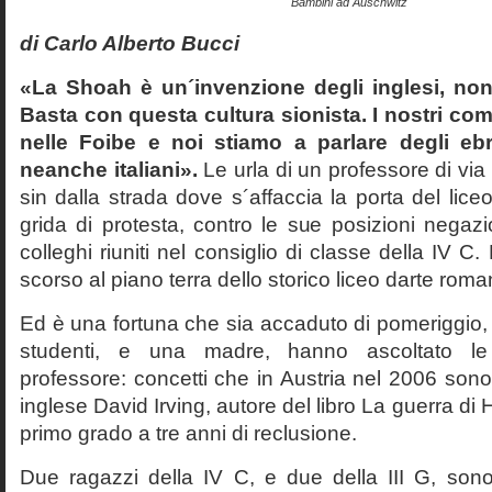
Bambini ad Auschwitz
di Carlo Alberto Bucci
«La Shoah è un´invenzione degli inglesi, non
Basta con questa cultura sionista. I nostri com
nelle Foibe e noi stiamo a parlare degli eb
neanche italiani».
Le urla di un professore di via
sin dalla strada dove s´affaccia la porta del liceo 
grida di protesta, contro le sue posizioni negazi
colleghi riuniti nel consiglio di classe della IV 
scorso al piano terra dello storico liceo darte roma
Ed è una fortuna che sia accaduto di pomeriggio, 
studenti, e una madre, hanno ascoltato le f
professore: concetti che in Austria nel 2006 sono 
inglese David Irving, autore del libro La guerra di H
primo grado a tre anni di reclusione.
Due ragazzi della IV C, e due della III G, son