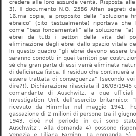
credere alle loro assurde verità. Risposta al
3). Il documento N.G. 2586 Affari segreti de
16.ma copia, a proposito della “soluzione f
ebraico” (cito testualmente) riportava che 
come “basi fondamentali” alla soluzione: “a) 
ebrei da tutti i settori della vita del p
eliminazione degli ebrei dallo spazio vitale d
In questo quadro “gli ebrei devono essere tra
saranno condotti in quei territori per costruzio
sè che gran parte di essi verrà eliminata nat
di deficienza fisica. Il residuo che continuerà 
essere trattata di conseguenza” (secondo vo
dire?!). Dichiarazione rilasciata il 16/03/1945
comandante di Auschwitz, a due ufficial
Investigation Unit dell’esercito britannico: 
ricevuto da Himmler nel maggio 1941, ho
gassazione di 2 milioni di persone tra il giugno
1943, cioè nel periodo in cui sono sta
Auschwitz”. Alla domanda 4) possono rispo
Venezia e Liliana Fargion. La domanda 5), 