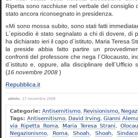
Ripetta sono racchiuse nel verbale del consiglio 
stato ancora riconsegnato in presidenza.
«Mi sono mossa subito, sono stati fatti immediatam
L´episodio è stato segnalato a chi di dovere, di 
ha dichiarato ieri il capo d´istituto, Maria Teresa S
la preside abbia fatto partire un provvedime
confronti del professore che nega l´Olocausto, ind
d´istituto e, oppure, alla disciplinare dell´Ufficio 
(
16 novembre 2008
)
Repubblica.it
admin
, 17 novembre 2008
Categorie:
Antisemitismo
,
Revisionismo, Negaz
Tags:
Antisemitismo
,
David Irving
,
Gianni Alem
via Ripetta Roma
,
Maria Teresa Strani
,
Olocau
Negazionismo
,
Roma
,
Shoah
,
Shoah
,
Sindac