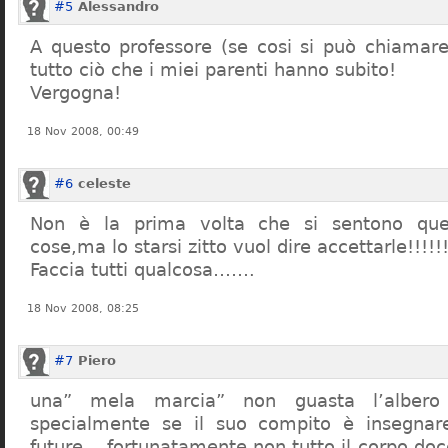
#5
Alessandro
A questo professore (se cosi si può chiamare)
tutto ciò che i miei parenti hanno subito!
Vergogna!
18 Nov 2008, 00:49
#6
celeste
Non è la prima volta che si sentono que
cose,ma lo starsi zitto vuol dire accettarle!!!!!
Faccia tutti qualcosa…….
18 Nov 2008, 08:25
#7
Piero
una” mela marcia” non guasta l’alber
specialmente se il suo compito è insegnare
future… fortunatamente non tutto il corpo doc