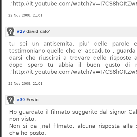
,’http://it.youtube.com/watch?v=I7CS8hQIt
22 Nov 2008, 21:01
#29
david calo’
tu sei un antisemita. piu’ delle parole e
testimoniano quello che e’ accaduto , guarda
darsi che riuscirai a trovare delle risposte
dopo spero tu abbia il buon gusto di n
,’http://it.youtube.com/watch?v=I7CS8hQIt
22 Nov 2008, 21:01
#30
Erwin
Ho guardato il filmato suggerito dal signor Ca
non visto.
Non si da ,nel filmato, alcuna risposta all
che ho posto.