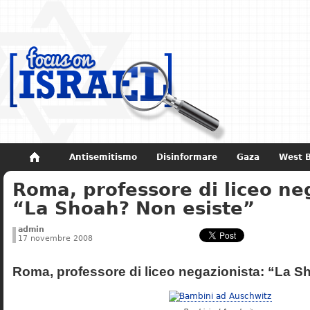
Antisemitismo
Disinformare
Gaza
West 
Roma, professore di liceo ne
Non dimenticare
Storia di Israele
“La Shoah? Non esiste”
admin
17 novembre 2008
Roma, professore di liceo negazionista: “La S