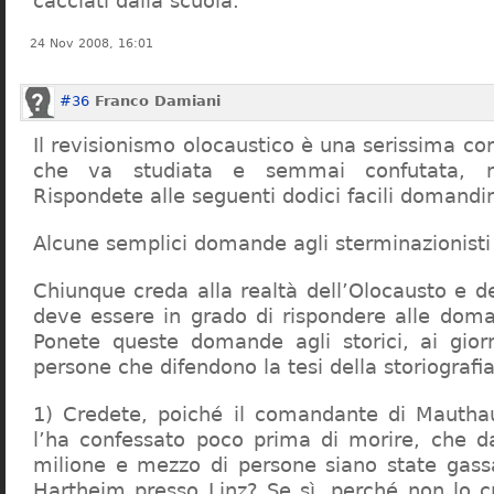
cacciati dalla scuola.
24 Nov 2008, 16:01
#36
Franco Damiani
Il revisionismo olocaustico è una serissima cor
che va studiata e semmai confutata, n
Rispondete alle seguenti dodici facili domandi
Alcune semplici domande agli sterminazionisti
Chiunque creda alla realtà dell’Olocausto e d
deve essere in grado di rispondere alle dom
Ponete queste domande agli storici, ai giorna
persone che difendono la tesi della storiografia 
1) Credete, poiché il comandante di Mauthau
l’ha confessato poco prima di morire, che d
milione e mezzo di persone siano state gassa
Hartheim presso Linz? Se sì, perché non lo 