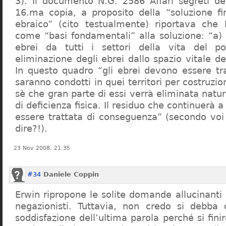
3). Il documento N.G. 2586 Affari segreti de
16.ma copia, a proposito della “soluzione f
ebraico” (cito testualmente) riportava che 
come “basi fondamentali” alla soluzione: “a) 
ebrei da tutti i settori della vita del p
eliminazione degli ebrei dallo spazio vitale d
In questo quadro “gli ebrei devono essere tra
saranno condotti in quei territori per costruzio
sè che gran parte di essi verrà eliminata nat
di deficienza fisica. Il residuo che continuerà 
essere trattata di conseguenza” (secondo vo
dire?!).
23 Nov 2008, 21:35
#34
Daniele Coppin
Erwin ripropone le solite domande allucinanti
negazionisti. Tuttavia, non credo si debba 
soddisfazione dell’ultima parola perché si finir