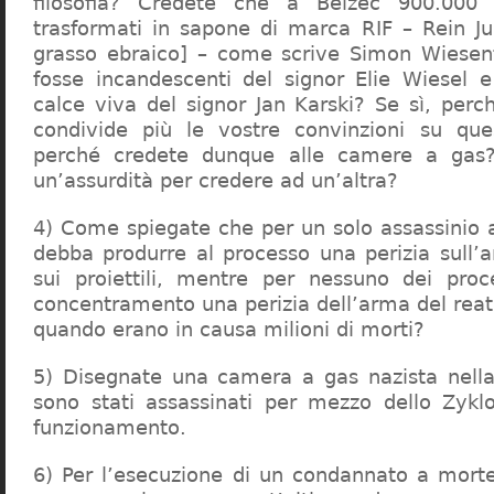
filosofia? Credete che a Belzec 900.000 
trasformati in sapone di marca RIF – Rein Ju
grasso ebraico] – come scrive Simon Wiesent
fosse incandescenti del signor Elie Wiesel 
calce viva del signor Jan Karski? Se sì, perc
condivide più le vostre convinzioni su que
perché credete dunque alle camere a gas?
un’assurdità per credere ad un’altra?
4) Come spiegate che per un solo assassinio a 
debba produrre al processo una perizia sull’
sui proiettili, mentre per nessuno dei proc
concentramento una perizia dell’arma del reat
quando erano in causa milioni di morti?
5) Disegnate una camera a gas nazista nella
sono stati assassinati per mezzo dello Zykl
funzionamento.
6) Per l’esecuzione di un condannato a mort