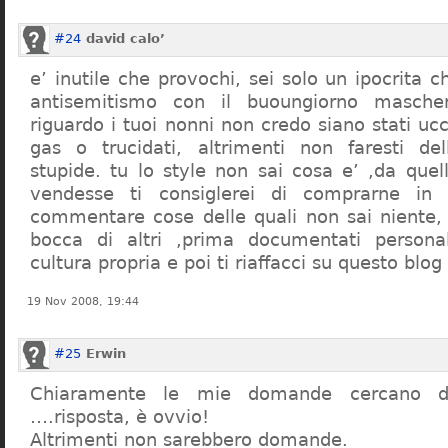
#24
david calo’
e’ inutile che provochi, sei solo un ipocrita 
antisemitismo con il buoungiorno masche
riguardo i tuoi nonni non credo siano stati uc
gas o trucidati, altrimenti non faresti d
stupide. tu lo style non sai cosa e’ ,da quel
vendesse ti consiglerei di comprarne in
commentare cose delle quali non sai niente,
bocca di altri ,prima documentati persona
cultura propria e poi ti riaffacci su questo blog
19 Nov 2008, 19:44
#25
Erwin
Chiaramente le mie domande cercano d
….risposta, è ovvio!
Altrimenti non sarebbero domande.