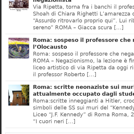
negazionista
Via Ripetta, torna fra i banchi il prof
Shoah di Chiara Righetti L’amarezza d
“Assurdo ritrovarlo proprio qui”. Lui r
sereno” ROMA – Giacca scura […]
Roma: sospeso il professore che
l’Olocausto
Roma: sospeso il professore che nega
ROMA – Negazionismo, la lezione è fini
liceo artistico di via Ripetta da oggi 
il professor Roberto […]
Roma: scritte neonaziste sui muri
attualmente occupato dagli stud
Roma:scritte inneggianti a Hitler, croc
simboli delle SS sui muri del “Kennedy
Liceo “J.F. Kennedy” di Roma Roma, 2
“I cuori neri […]