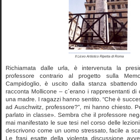
Il Liceo Artistico Ripetta di Roma
Richiamata dalle urla, è intervenuta la pres
professore contrario al progetto sulla Mem
Campidoglio, è uscito dalla stanza sbattendo 
racconta Mollicone – c´erano i rappresentanti di c
una madre. I ragazzi hanno sentito. “Che è succes
ad Auschwitz, professore?”, mi hanno chiesto. 
parlato in classe». Sembra che il professore neg
mai manifestato le sue tesi nel corso delle lezion
descrivono come un uomo stressato, facile a scat
Le frasi esatte della violenta discussione avv