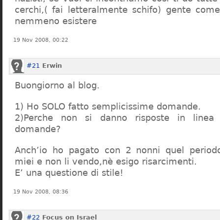
cerchi,( fai letteralmente schifo) gente co
nemmeno esistere
19 Nov 2008, 00:22
#21
Erwin
Buongiorno al blog.
1) Ho SOLO fatto semplicissime domande.
2)Perche non si danno risposte in linea 
domande?
Anch’io ho pagato con 2 nonni quel period
miei e non li vendo,nè esigo risarcimenti.
E’ una questione di stile!
19 Nov 2008, 08:36
#22
Focus on Israel