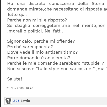
Ho una discreta conoscenza della Storia 
domande mirate,che necessitano di risposte a
Tutto qui.
Perche non mi si è risposto?
Se sbaglio correggetemi,ma nel merito,non c
,morali o politici. Nei fatti.
Signor calò, perche mi offende?
Perchè sarei ipocrita?
Dove vede il mio antisemitismo?
Porre domande è antisemita?
Perchè le mie domande sarebbero “stupide”?
Non si scrive “tu lo style non sai cosa e’” ,ma
Salute!
21 Nov 2008, 10:49
#26
Erwin