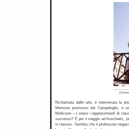
Il Lice
Richiamata dalle urla, è intervenuta la pre
Memoria promosso dal Campidoglio, è usc
Mollicone – c´erano i rappresentanti di clas
successo? È per il viaggio ad Auschwitz, p
in classe». Sembra che il professore negazi