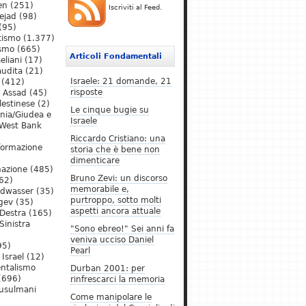
en
(251)
Iscriviti al Feed.
ejad
(98)
(95)
tismo
(1.377)
ismo
(665)
Articoli Fondamentali
eliani
(17)
audita
(21)
Israele: 21 domande, 21
(412)
risposte
l Assad
(45)
lestinese
(2)
Le cinque bugie su
ania/Giudea e
Israele
West Bank
Riccardo Cristiano: una
formazione
storia che è bene non
dimenticare
mazione
(485)
Bruno Zevi: un discorso
62)
memorabile e,
ldwasser
(35)
purtroppo, sotto molti
gev
(35)
aspetti ancora attuale
Destra
(165)
Sinistra
"Sono ebreo!" Sei anni fa
veniva ucciso Daniel
95)
Pearl
Israel
(12)
ntalismo
Durban 2001: per
(696)
rinfrescarci la memoria
Musulmani
Come manipolare le