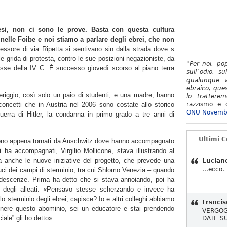
si, non ci sono le prove. Basta con questa cultura
 nelle Foibe e noi stiamo a parlare degli ebrei, che non
essore di via Ripetta si sentivano sin dalla strada dove s
alle grida di protesta, contro le sue posizioni negazioniste, da
"Per noi, po
 classe della IV C. È successo giovedì scorso al piano terra
sull´odio, su
qualunque v
ebraico, ques
riggio, così solo un paio di studenti, e una madre, hanno
lo tratterem
 concetti che in Austria nel 2006 sono costate allo storico
razzismo e d
ONU Novemb
guerra di Hitler, la condanna in primo grado a tre anni di
Ultimi 
 sono appena tornati da Auschwitz dove hanno accompagnato
 ha accompagnati, Virgilio Mollicone, stava illustrando al
ma anche le nuove iniziative del progetto, che prevede una
Lucian
...ecco.
duci dei campi di sterminio, tra cui Shlomo Venezia – quando
ndescenze. Prima ha detto che si stava annoiando, poi ha
 degli alleati. «Pensavo stesse scherzando e invece ha
lo sterminio degli ebrei, capisce? Io e altri colleghi abbiamo
Frsncis
nere questo abominio, sei un educatore e stai prendendo
VERGOG
iale” gli ho detto».
DATE S