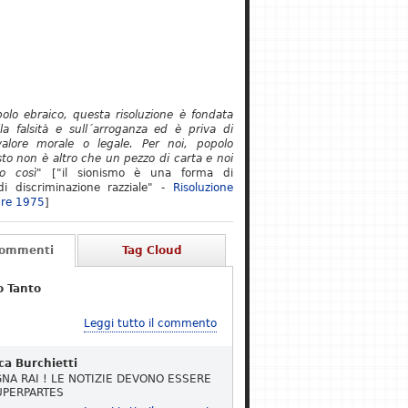
polo ebraico, questa risoluzione è fondata
lla falsità e sull´arroganza ed è priva di
alore morale o legale. Per noi, popolo
to non è altro che un pezzo di carta e noi
o così"
["il sionismo è una forma di
i discriminazione razziale" -
Risoluzione
re 1975
]
Commenti
Tag Cloud
o Tanto
Leggi tutto il commento
ca Burchietti
NA RAI ! LE NOTIZIE DEVONO ESSERE
UPERPARTES