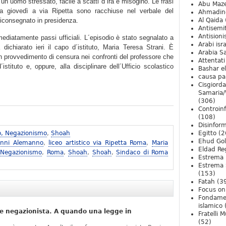
un uomo stressato, facile a scatti d´ira e misogino. Le frasi
Abu Maz
ta giovedì a via Ripetta sono racchiuse nel verbale del
Ahmadin
riconsegnato in presidenza.
Al Qaida
Antisemi
Antision
ediatamente passi ufficiali. L´episodio è stato segnalato a
Arabi isra
dichiarato ieri il capo d´istituto, Maria Teresa Strani. È
Arabia S
 un provvedimento di censura nei confronti del professore che
Attentati
istituto e, oppure, alla disciplinare dell´Ufficio scolastico
Bashar e
causa pa
Cisgiord
Samaria/
(306)
Controin
(108)
Disinfor
o, Negazionismo
,
Shoah
Egitto
(2
Ehud Go
anni Alemanno
,
liceo artistico via Ripetta Roma
,
Maria
Eldad Re
 Negazionismo
,
Roma
,
Shoah
,
Shoah
,
Sindaco di Roma
Estrema 
Estrema 
(153)
Fatah
(3
Focus on 
Fondame
islamico
e negazionista. A quando una legge in
Fratelli 
(52)