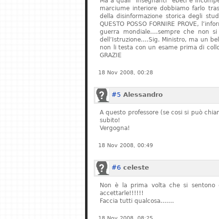
Ma a quali “insegnanti” ebeti e incompe
marciume interiore dobbiamo farlo tras
della disinformazione storica degli stu
QUESTO POSSO FORNIRE PROVE, l’informa
guerra mondiale….sempre che non si fe
dell’Istruzione….Sig. Ministro, ma un bel
non li testa con un esame prima di col
GRAZIE
18 Nov 2008, 00:28
#5
Alessandro
A questo professore (se cosi si può chiam
subito!
Vergogna!
18 Nov 2008, 00:49
#6
celeste
Non è la prima volta che si sentono q
accettarle!!!!!!
Faccia tutti qualcosa…….
18 Nov 2008, 08:25