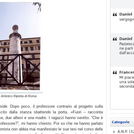
Daniel
vergogn
Daniel
Pazzesc
ne parli
dall'acc
France
Mi piac
una sola
seconda
o Artistico Ripetta di Roma
side. Dopo poco, il professore contrario al progetto sulla
ito dalla stanza sbattendo la porta. «Fuori – racconta
se, due allievi e una madre. I ragazzi hanno sentito. “Che è
Categorie
rofessore?”, mi hanno chiesto. Poi so che ne hanno parlato
onista non abbia mai manifestato le sue tesi nel corso delle
A.N.P.
(3