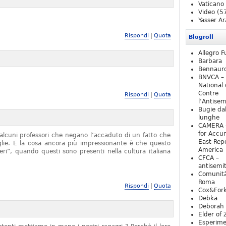
Vaticano
Video
(5
Yasser Ar
|
Rispondi
Quota
Blogroll
Allegro F
Barbara
Bennaur
BNVCA –
National 
Contre
|
Rispondi
Quota
l’Antise
Bugie da
lunghe
CAMERA 
for Accur
alcuni professori che negano l’accaduto di un fatto che
East Repo
iglie. E la cosa ancora più impressionante è che questo
America
ieri”, quando questi sono presenti nella cultura italiana
CFCA –
antisemi
Comunità
Roma
|
Rispondi
Quota
Cox&For
Debka
Deborah 
Elder of 
Esperim