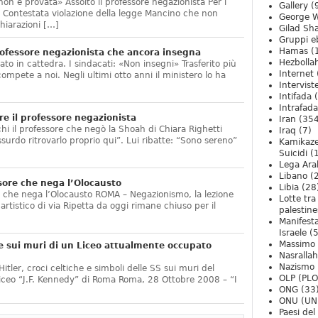
non è provata» Assolto il professore negazionista Per i
Gallery
(
te. Contestata violazione della legge Mancino che non
George W
hiarazioni […]
Gilad Sha
Gruppi eb
Hamas
(
ofessore negazionista che ancora insegna
Hezbolla
ato in cattedra. I sindacati: «Non insegni» Trasferito più
Internet
compete a noi. Negli ultimi otto anni il ministero lo ha
Intervist
]
Intifada
(
Intrafada
e il professore negazionista
Iran
(354
chi il professore che negò la Shoah di Chiara Righetti
Iraq
(7)
ssurdo ritrovarlo proprio qui”. Lui ribatte: “Sono sereno”
Kamikaze
Suicidi
(
Lega Ara
Libano
(
sore che nega l’Olocausto
Libia
(28
e che nega l’Olocausto ROMA – Negazionismo, la lezione
Lotte tra
o artistico di via Ripetta da oggi rimane chiuso per il
palestine
Manifesta
Israele
(5
Massimo
e sui muri di un Liceo attualmente occupato
Nasrallah
Nazismo
itler, croci celtiche e simboli delle SS sui muri del
OLP (PLO
Liceo “J.F. Kennedy” di Roma Roma, 28 Ottobre 2008 – “I
ONG
(33
ONU (UN
Paesi de