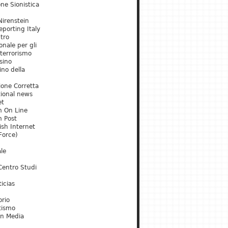
ne Sionistica
irenstein
porting Italy
tro
onale per gli
 terrorismo
sino
ino della
ione Corretta
tional news
et
m On Line
m Post
ish Internet
Force)
le
Centro Studi
icias
orio
tismo
an Media