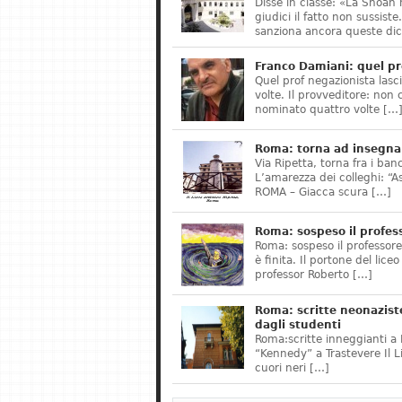
Disse in classe: «La Shoah 
giudici il fatto non sussis
sanziona ancora queste dic
Franco Damiani: quel pr
Quel prof negazionista lasci
volte. Il provveditore: non 
nominato quattro volte […
Roma: torna ad insegnar
Via Ripetta, torna fra i ban
L’amarezza dei colleghi: “A
ROMA – Giacca scura […]
Roma: sospeso il profes
Roma: sospeso il professor
è finita. Il portone del lice
professor Roberto […]
Roma: scritte neonazist
dagli studenti
Roma:scritte inneggianti a H
“Kennedy” a Trastevere Il 
cuori neri […]