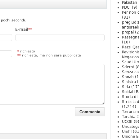
Pakistan
PDCI
(9)
Per non 
(81)
 pochi secondi.
pregiudiz
antisrael
E-mail
**
propal
(2
Rassegn
(10)
Razzi Qa
*
richiesto
Revision
**
richiesta, ma non sarà pubblicata
Negazio
Scudi U
Sderot
(8
Senza ca
Shoah
(1
Sinistra I
Siria
(17
Soldati R
Storia di 
Striscia 
(1.214)
Terroris
Turchia
(
UCOII
(9
Uncatego
Unifil
(61
Unione E