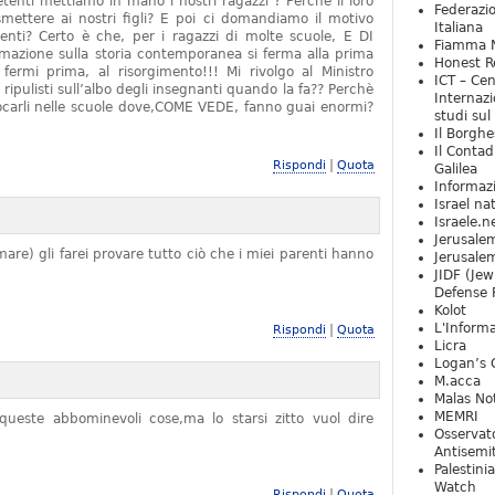
tenti mettiamo in mano i nostri ragazzi ? Perchè il loro
Federazio
mettere ai nostri figli? E poi ci domandiamo il motivo
Italiana
denti? Certo è che, per i ragazzi di molte scuole, E DI
Fiamma N
zione sulla storia contemporanea si ferma alla prima
Honest Re
rmi prima, al risorgimento!!! Mi rivolgo al Ministro
ICT – Cen
 ripulisti sull’albo degli insegnanti quando la fa?? Perchè
Internazi
locarli nelle scuole dove,COME VEDE, fanno guai enormi?
studi sul
Il Borghe
Il Contad
|
Rispondi
Quota
Galilea
Informaz
Israel na
Israele.n
Jerusale
are) gli farei provare tutto ciò che i miei parenti hanno
Jerusale
JIDF (Jew
Defense 
Kolot
L'Informa
|
Rispondi
Quota
Licra
Logan’s 
M.acca
Malas Not
MEMRI
ueste abbominevoli cose,ma lo starsi zitto vuol dire
Osservat
Antisemi
Palestini
Watch
|
Rispondi
Quota