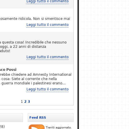
Leggi tutto il commento
osamente ridicola. Non si smentisce mai
Leggi tutto il commento
a questa cosa! Incredibile che nessuno
 oggi, a 22 anni di distanza
aduto!
Leggi tutto il commento
sco Possi
erebbe chiedere ad Amnesty International
 cosa: Siete al corrente che nella
 guerra mondiale i palestinesi erano…
Leggi tutto il commento
1
2
3
Feed RSS
28)
Tieniti aggiornato.