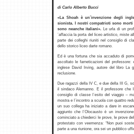
di Carlo Alberto Bucci
«La Shoah è un´invenzione degli ingle
sionista. I nostri compatrioti sono morti
sono neanche italiani».
Le urla di un prof
´affaccia la porta del liceo artistico, miste 
parte dei colleghi riuniti nel consiglio di
dello storico liceo darte romano.
Ed è una fortuna che sia accaduto di pome
ascoltato le farneticazioni del professore:
inglese David Irving, autore del libro La 
reclusione.
Due ragazzi della IV C, e due della III G,
il sindaco Alemanno. E il professore che li
consiglio di classe l´esito del viaggio – 
mostra e l´incontro a scuola con quattro re
un suo collega ha iniziato a dare in esca
aggiunto che l´Olocausto è un invenzione
cominciato a chiederci le prove, le prove del
protestato con veemenza: “Non puoi soste
parte a una riunione, ora sei un pubblico uffic