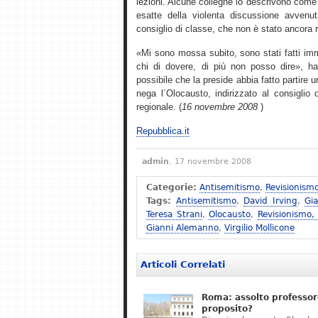
lezioni. Alcune colleghe lo descrivono come 
esatte della violenta discussione avvenu
consiglio di classe, che non è stato ancora 
«Mi sono mossa subito, sono stati fatti imm
chi di dovere, di più non posso dire», ha 
possibile che la preside abbia fatto partire
nega l´Olocausto, indirizzato al consiglio d´
regionale. (
16 novembre 2008
)
Repubblica.it
admin
, 17 novembre 2008
Categorie:
Antisemitismo
,
Revisionism
Tags:
Antisemitismo
,
David Irving
,
Gi
Teresa Strani
,
Olocausto
,
Revisionismo,
Gianni Alemanno
,
Virgilio Mollicone
Articoli Correlati
Roma: assolto professor
proposito?