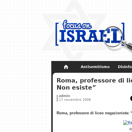
Antisemitismo
Disinf
Non dimenticare
Storia di Israel
Roma, professore di l
Non esiste”
admin
17 novembre 2008
Roma, professore di liceo negazionista:
B