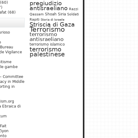
pregiudizio
(60)
antisraeliano
7)
Razzi
afat
(68)
Shoah
Siria
Qassam
Soldati
Rapiti
Storia di Israele
Striscia di Gaza
Terrorismo
urioso
terrorismo
antisraeliano
o
terrorismo islamico
 Bureau
terrorismo
de Vigilance
palestinese
mitisme
lle gambe
– Committee
acy in Middle
rting in
tism.org
 Ebraica di
kum
Fait
Ziyon
ento