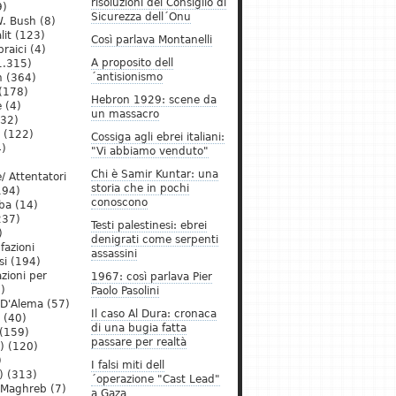
risoluzioni del Consiglio di
9)
Sicurezza dell´Onu
. Bush
(8)
lit
(123)
Così parlava Montanelli
raici
(4)
A proposito dell
1.315)
´antisionismo
h
(364)
(178)
Hebron 1929: scene da
e
(4)
un massacro
32)
(122)
Cossiga agli ebrei italiani:
)
"Vi abbiamo venduto"
Chi è Samir Kuntar: una
/ Attentatori
storia che in pochi
194)
conoscono
ba
(14)
237)
Testi palestinesi: ebrei
)
denigrati come serpenti
 fazioni
assassini
si
(194)
zioni per
1967: così parlava Pier
)
Paolo Pasolini
 D'Alema
(57)
Il caso Al Dura: cronaca
(40)
di una bugia fatta
(159)
passare per realtà
)
(120)
)
I falsi miti dell
)
(313)
´operazione "Cast Lead"
l Maghreb
(7)
a Gaza