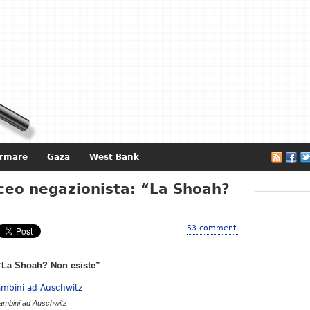
ormare
Gaza
West Bank
e
iceo negazionista: “La Shoah?
53 commenti
 “La Shoah? Non esiste”
ambini ad Auschwitz