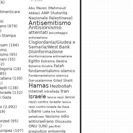
(6)
Abu Mazen (Mahmoud
dimenticare
ANP (Autorità
Abbas)
Nazionale Palestinese)
io
Antisemitismo
iano
(879)
Antisionismo
)
attentati
boicottaggio
a Stampa
antisraeliano
Cisgiordania/Giudea e
ssam
(166)
Samaria/West Bank
ismo,
Disinformazione
nismo
(95)
disinformazione antisraeliana
mani
(35)
Egitto
Estrema Destra
2)
Fatah
Estrema Sinistra
tegoria
(18)
fondamentalismo islamico
85)
Fondamentalismo islamico
taliana
(130)
Gerusalemme
Gilad Shalit
1)
Hamas
Hezbollah
apiti
(138)
Iran
Internet
Intrafada
Israele
(132)
Israele
lancio
di Gaza
lancio razzi
razzi contro Israele
lancio
mo
(2.092)
razzi contro Israele da Gaza
Libano
19)
Lotte tra fazioni
odio
)
Nazismo
palestinesi
rized
(95)
antisraeliano
Olocausto
)
ONU (UN)
pacifinti
uropea
(107)
pregiudizio antisemita