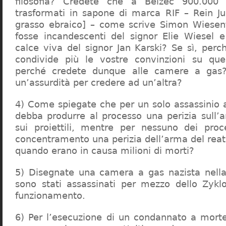
filosofia? Credete che a Belzec 900.000 
trasformati in sapone di marca RIF – Rein Ju
grasso ebraico] – come scrive Simon Wiesent
fosse incandescenti del signor Elie Wiesel 
calce viva del signor Jan Karski? Se sì, perc
condivide più le vostre convinzioni su que
perché credete dunque alle camere a gas?
un’assurdità per credere ad un’altra?
4) Come spiegate che per un solo assassinio a 
debba produrre al processo una perizia sull’
sui proiettili, mentre per nessuno dei proc
concentramento una perizia dell’arma del reat
quando erano in causa milioni di morti?
5) Disegnate una camera a gas nazista nella
sono stati assassinati per mezzo dello Zykl
funzionamento.
6) Per l’esecuzione di un condannato a mort