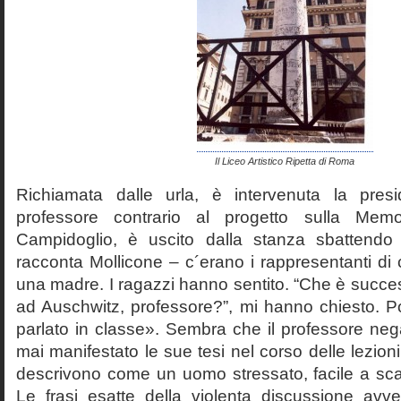
Il Liceo Artistico Ripetta di Roma
Richiamata dalle urla, è intervenuta la pres
professore contrario al progetto sulla Mem
Campidoglio, è uscito dalla stanza sbattendo 
racconta Mollicone – c´erano i rappresentanti di c
una madre. I ragazzi hanno sentito. “Che è succes
ad Auschwitz, professore?”, mi hanno chiesto. 
parlato in classe». Sembra che il professore neg
mai manifestato le sue tesi nel corso delle lezion
descrivono come un uomo stressato, facile a scat
Le frasi esatte della violenta discussione avv