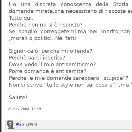
Ho una discreta conoscenza della Storia 
domande mirate,che necessitano di risposte a
Tutto qui.
Perche non mi si è risposto?
Se sbaglio correggetemi,ma nel merito,non c
,morali o politici. Nei fatti.
Signor calò, perche mi offende?
Perchè sarei ipocrita?
Dove vede il mio antisemitismo?
Porre domande è antisemita?
Perchè le mie domande sarebbero “stupide”?
Non si scrive “tu lo style non sai cosa e’” ,ma
Salute!
21 Nov 2008, 10:49
#26
Erwin