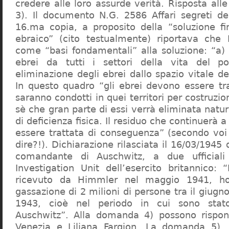
credere alle loro assurde verità. Risposta al
3). Il documento N.G. 2586 Affari segreti de
16.ma copia, a proposito della “soluzione f
ebraico” (cito testualmente) riportava che 
come “basi fondamentali” alla soluzione: “a) 
ebrei da tutti i settori della vita del p
eliminazione degli ebrei dallo spazio vitale d
In questo quadro “gli ebrei devono essere tra
saranno condotti in quei territori per costruzio
sè che gran parte di essi verrà eliminata nat
di deficienza fisica. Il residuo che continuerà 
essere trattata di conseguenza” (secondo vo
dire?!). Dichiarazione rilasciata il 16/03/1945
comandante di Auschwitz, a due ufficial
Investigation Unit dell’esercito britannico: 
ricevuto da Himmler nel maggio 1941, ho
gassazione di 2 milioni di persone tra il giugno
1943, cioè nel periodo in cui sono sta
Auschwitz”. Alla domanda 4) possono rispo
Venezia e Liliana Fargion. La domanda 5), 