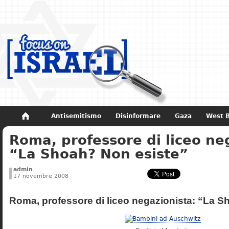
Antisemitismo
Disinformare
Gaza
West 
Roma, professore di liceo ne
Non dimenticare
Storia di Israele
“La Shoah? Non esiste”
admin
17 novembre 2008
Roma, professore di liceo negazionista: “La S