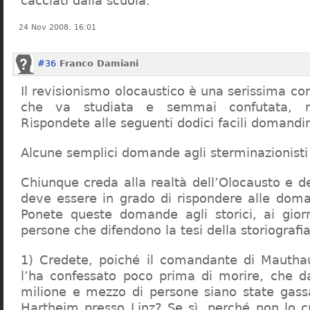
cacciati dalla scuola.
24 Nov 2008, 16:01
#36
Franco Damiani
Il revisionismo olocaustico è una serissima cor
che va studiata e semmai confutata, n
Rispondete alle seguenti dodici facili domandi
Alcune semplici domande agli sterminazionisti
Chiunque creda alla realtà dell’Olocausto e d
deve essere in grado di rispondere alle dom
Ponete queste domande agli storici, ai giorna
persone che difendono la tesi della storiografia 
1) Credete, poiché il comandante di Mauthau
l’ha confessato poco prima di morire, che d
milione e mezzo di persone siano state gassa
Hartheim presso Linz? Se sì, perché non lo 