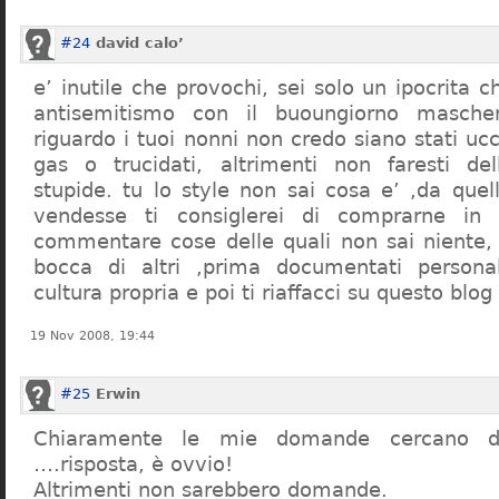
#24
david calo’
e’ inutile che provochi, sei solo un ipocrita 
antisemitismo con il buoungiorno masche
riguardo i tuoi nonni non credo siano stati uc
gas o trucidati, altrimenti non faresti d
stupide. tu lo style non sai cosa e’ ,da quel
vendesse ti consiglerei di comprarne in
commentare cose delle quali non sai niente,
bocca di altri ,prima documentati persona
cultura propria e poi ti riaffacci su questo blog
19 Nov 2008, 19:44
#25
Erwin
Chiaramente le mie domande cercano d
….risposta, è ovvio!
Altrimenti non sarebbero domande.