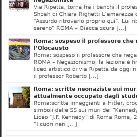
negazionista
Via Ripetta, torna fra i banchi il prof
Shoah di Chiara Righetti L’amarezza d
“Assurdo ritrovarlo proprio qui”. Lui r
sereno” ROMA – Giacca scura […]
Roma: sospeso il professore che
l’Olocausto
Roma: sospeso il professore che nega
ROMA – Negazionismo, la lezione è fini
liceo artistico di via Ripetta da oggi 
il professor Roberto […]
Roma: scritte neonaziste sui muri
attualmente occupato dagli stud
Roma:scritte inneggianti a Hitler, croc
simboli delle SS sui muri del “Kennedy
Liceo “J.F. Kennedy” di Roma Roma, 2
“I cuori neri […]