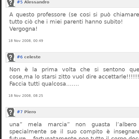
#5
Alessandro
A questo professore (se cosi si può chiamare)
tutto ciò che i miei parenti hanno subito!
Vergogna!
18 Nov 2008, 00:49
#6
celeste
Non è la prima volta che si sentono que
cose,ma lo starsi zitto vuol dire accettarle!!!!!
Faccia tutti qualcosa…….
18 Nov 2008, 08:25
#7
Piero
una” mela marcia” non guasta l’alber
specialmente se il suo compito è insegnare
future… fortunatamente non tutto il corpo doc