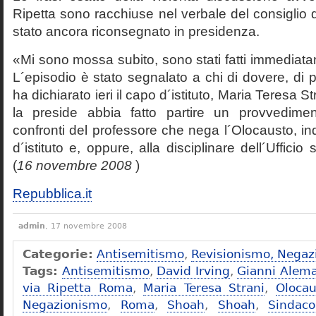
Ripetta sono racchiuse nel verbale del consiglio 
stato ancora riconsegnato in presidenza.
«Mi sono mossa subito, sono stati fatti immediatam
L´episodio è stato segnalato a chi di dovere, di 
ha dichiarato ieri il capo d´istituto, Maria Teresa S
la preside abbia fatto partire un provvedime
confronti del professore che nega l´Olocausto, ind
d´istituto e, oppure, alla disciplinare dell´Ufficio 
(
16 novembre 2008
)
Repubblica.it
admin
, 17 novembre 2008
Categorie:
Antisemitismo
,
Revisionismo, Negaz
Tags:
Antisemitismo
,
David Irving
,
Gianni Alem
via Ripetta Roma
,
Maria Teresa Strani
,
Olocau
Negazionismo
,
Roma
,
Shoah
,
Shoah
,
Sindac