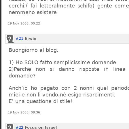
cerchi,( fai letteralmente schifo) gente co
nemmeno esistere
19 Nov 2008, 00:22
#21
Erwin
Buongiorno al blog.
1) Ho SOLO fatto semplicissime domande.
2)Perche non si danno risposte in linea 
domande?
Anch’io ho pagato con 2 nonni quel period
miei e non li vendo,nè esigo risarcimenti.
E’ una questione di stile!
19 Nov 2008, 08:36
#22
Focus on Israel