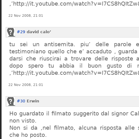
,’http://it.youtube.com/watch?v=I7CS8hQIt
22 Nov 2008, 21:01
#29
david calo’
tu sei un antisemita. piu’ delle parole e
testimoniano quello che e’ accaduto , guarda
darsi che riuscirai a trovare delle risposte
dopo spero tu abbia il buon gusto di n
,’http://it.youtube.com/watch?v=I7CS8hQIt
22 Nov 2008, 21:01
#30
Erwin
Ho guardato il filmato suggerito dal signor Ca
non visto.
Non si da ,nel filmato, alcuna risposta all
che ho posto.