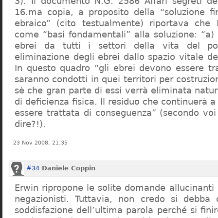
3). Il documento N.G. 2586 Affari segreti de
16.ma copia, a proposito della “soluzione f
ebraico” (cito testualmente) riportava che 
come “basi fondamentali” alla soluzione: “a) 
ebrei da tutti i settori della vita del p
eliminazione degli ebrei dallo spazio vitale d
In questo quadro “gli ebrei devono essere tra
saranno condotti in quei territori per costruzio
sè che gran parte di essi verrà eliminata nat
di deficienza fisica. Il residuo che continuerà 
essere trattata di conseguenza” (secondo vo
dire?!).
23 Nov 2008, 21:35
#34
Daniele Coppin
Erwin ripropone le solite domande allucinanti
negazionisti. Tuttavia, non credo si debba 
soddisfazione dell’ultima parola perché si finir