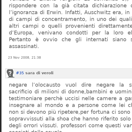
rispondere con la già citata dichiarazione 
l’ignoranza di Erwin. Infatti, Auschwitz era, in
di campi di concentramento, in uno dei quali 
altri campi o quelli provenienti direttamente
d’Europa, venivano condotti per la loro eli
Pertanto è ovvio che gli internati siano st
assassinati.
23 Nov 2008, 21:38
#35
sara di veroli
negare l’olocausto vuol dire negare la st
sacrificio di milioni di donne,bambini e uomi
testimoniare perchè uccisi nelle camere a ga
insegnare al mondo e a persone come lei ch
non si devono più ripetere,per fortuna ci sono
sopravvissuti alla shoa che hanno riferito so
degli orrori vissuti. professori come questi 