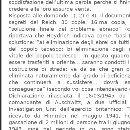
soddisfazione dell’ultima parola perché si finir
credere alle loro assurde verità.
Risposta alle domande 1), 2) e 3). Il documen
segreti del Reich. 30 copie. 16.ma copia, 
“soluzione finale del problema ebraico” (c
riportava che Heydrich indicava come “basi 
soluzione: “a) eliminazione degli ebrei da tutti 
del popolo tedesco; b) eliminazione degli e
vitale del popolo tedesco”. In questo quadro
essere trasferiti a oriente… saranno condotti in
costruzione di strade; va da sè che gran pa
eliminata naturalmente dal grado di deficienza
che continuerà a sussistere… dovrà ess
conseguenza” (secondo voi cosa intendevano d
Dichiarazione rilasciata il 16/03/1945 d
comandante di Auschwitz, a due ufficial
Investigation Unit dell’esercito britannico: 
ricevuto da Himmler nel maggio 1941, ho
gassazione di 2 milioni di persone tra il giugno
1943, cioè nel periodo in cui sono sta