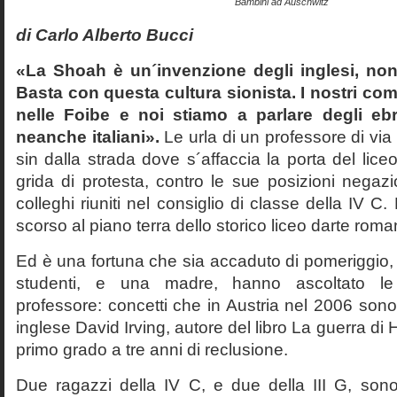
Bambini ad Auschwitz
di Carlo Alberto Bucci
«La Shoah è un´invenzione degli inglesi, non
Basta con questa cultura sionista. I nostri com
nelle Foibe e noi stiamo a parlare degli eb
neanche italiani».
Le urla di un professore di via
sin dalla strada dove s´affaccia la porta del liceo 
grida di protesta, contro le sue posizioni negazi
colleghi riuniti nel consiglio di classe della IV 
scorso al piano terra dello storico liceo darte roma
Ed è una fortuna che sia accaduto di pomeriggio, 
studenti, e una madre, hanno ascoltato le f
professore: concetti che in Austria nel 2006 sono 
inglese David Irving, autore del libro La guerra di H
primo grado a tre anni di reclusione.
Due ragazzi della IV C, e due della III G, son