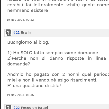
cerchi,( fai letteralmente schifo) gente co
nemmeno esistere
19 Nov 2008, 00:22
#21
Erwin
Buongiorno al blog.
1) Ho SOLO fatto semplicissime domande.
2)Perche non si danno risposte in linea 
domande?
Anch’io ho pagato con 2 nonni quel period
miei e non li vendo,nè esigo risarcimenti.
E’ una questione di stile!
19 Nov 2008, 08:36
#22
Focus on Israel