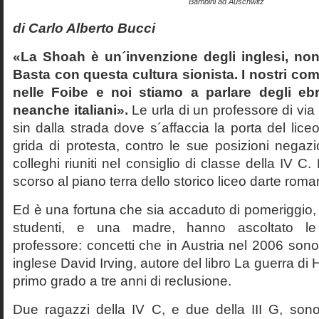
Bambini ad Auschwitz
di Carlo Alberto Bucci
«La Shoah è un´invenzione degli inglesi, non
Basta con questa cultura sionista. I nostri com
nelle Foibe e noi stiamo a parlare degli eb
neanche italiani».
Le urla di un professore di via
sin dalla strada dove s´affaccia la porta del liceo 
grida di protesta, contro le sue posizioni negazi
colleghi riuniti nel consiglio di classe della IV 
scorso al piano terra dello storico liceo darte roma
Ed è una fortuna che sia accaduto di pomeriggio, 
studenti, e una madre, hanno ascoltato le f
professore: concetti che in Austria nel 2006 sono 
inglese David Irving, autore del libro La guerra di H
primo grado a tre anni di reclusione.
Due ragazzi della IV C, e due della III G, son