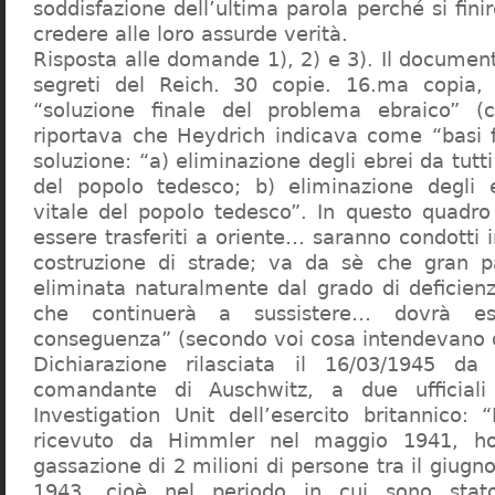
soddisfazione dell’ultima parola perché si finir
credere alle loro assurde verità.
Risposta alle domande 1), 2) e 3). Il documen
segreti del Reich. 30 copie. 16.ma copia, 
“soluzione finale del problema ebraico” (c
riportava che Heydrich indicava come “basi 
soluzione: “a) eliminazione degli ebrei da tutti 
del popolo tedesco; b) eliminazione degli e
vitale del popolo tedesco”. In questo quadro
essere trasferiti a oriente… saranno condotti in
costruzione di strade; va da sè che gran pa
eliminata naturalmente dal grado di deficienza
che continuerà a sussistere… dovrà ess
conseguenza” (secondo voi cosa intendevano d
Dichiarazione rilasciata il 16/03/1945 d
comandante di Auschwitz, a due ufficial
Investigation Unit dell’esercito britannico: 
ricevuto da Himmler nel maggio 1941, ho
gassazione di 2 milioni di persone tra il giugno
1943, cioè nel periodo in cui sono sta