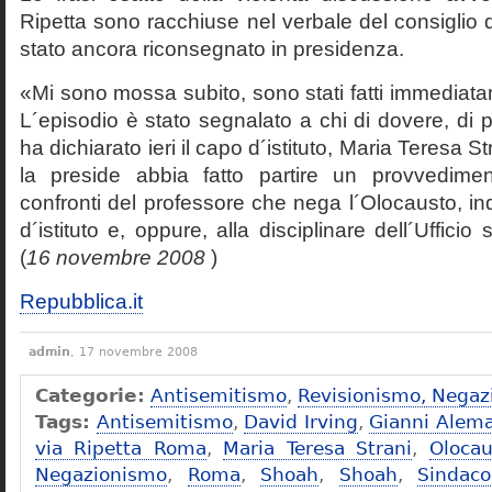
Ripetta sono racchiuse nel verbale del consiglio 
stato ancora riconsegnato in presidenza.
«Mi sono mossa subito, sono stati fatti immediatam
L´episodio è stato segnalato a chi di dovere, di 
ha dichiarato ieri il capo d´istituto, Maria Teresa S
la preside abbia fatto partire un provvedime
confronti del professore che nega l´Olocausto, ind
d´istituto e, oppure, alla disciplinare dell´Ufficio 
(
16 novembre 2008
)
Repubblica.it
admin
, 17 novembre 2008
Categorie:
Antisemitismo
,
Revisionismo, Negaz
Tags:
Antisemitismo
,
David Irving
,
Gianni Alem
via Ripetta Roma
,
Maria Teresa Strani
,
Olocau
Negazionismo
,
Roma
,
Shoah
,
Shoah
,
Sindac