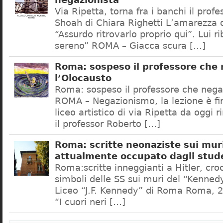
negazionista
Via Ripetta, torna fra i banchi il prof
Shoah di Chiara Righetti L’amarezza d
“Assurdo ritrovarlo proprio qui”. Lui r
sereno” ROMA – Giacca scura […]
Roma: sospeso il professore che
l’Olocausto
Roma: sospeso il professore che nega
ROMA – Negazionismo, la lezione è fini
liceo artistico di via Ripetta da oggi 
il professor Roberto […]
Roma: scritte neonaziste sui muri
attualmente occupato dagli stud
Roma:scritte inneggianti a Hitler, croc
simboli delle SS sui muri del “Kennedy
Liceo “J.F. Kennedy” di Roma Roma, 2
“I cuori neri […]