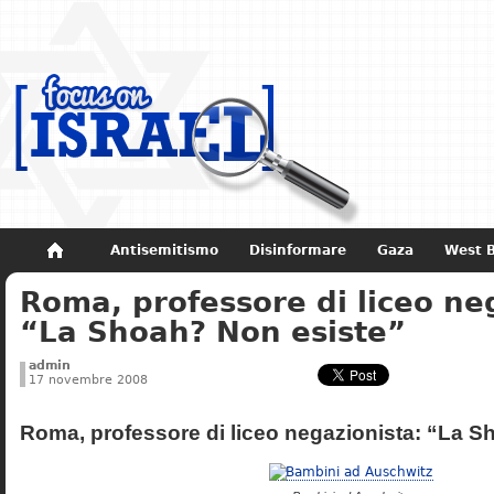
Antisemitismo
Disinformare
Gaza
West 
Roma, professore di liceo ne
Non dimenticare
Storia di Israele
“La Shoah? Non esiste”
admin
17 novembre 2008
Roma, professore di liceo negazionista: “La S