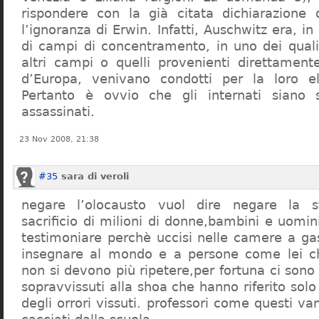
rispondere con la già citata dichiarazione 
l’ignoranza di Erwin. Infatti, Auschwitz era, in
di campi di concentramento, in uno dei quali 
altri campi o quelli provenienti direttamente
d’Europa, venivano condotti per la loro eli
Pertanto è ovvio che gli internati siano st
assassinati.
23 Nov 2008, 21:38
#35
sara di veroli
negare l’olocausto vuol dire negare la st
sacrificio di milioni di donne,bambini e uomi
testimoniare perchè uccisi nelle camere a ga
insegnare al mondo e a persone come lei ch
non si devono più ripetere,per fortuna ci sono
sopravvissuti alla shoa che hanno riferito so
degli orrori vissuti. professori come questi 