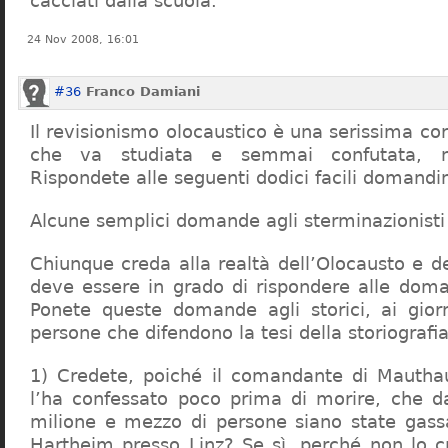
cacciati dalla scuola.
24 Nov 2008, 16:01
#36
Franco Damiani
Il revisionismo olocaustico è una serissima cor
che va studiata e semmai confutata, n
Rispondete alle seguenti dodici facili domandi
Alcune semplici domande agli sterminazionisti
Chiunque creda alla realtà dell’Olocausto e d
deve essere in grado di rispondere alle dom
Ponete queste domande agli storici, ai giorna
persone che difendono la tesi della storiografia 
1) Credete, poiché il comandante di Mauthau
l’ha confessato poco prima di morire, che d
milione e mezzo di persone siano state gassa
Hartheim presso Linz? Se sì, perché non lo 