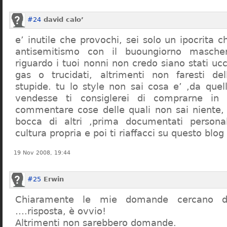
#24
david calo’
e’ inutile che provochi, sei solo un ipocrita 
antisemitismo con il buoungiorno masche
riguardo i tuoi nonni non credo siano stati uc
gas o trucidati, altrimenti non faresti d
stupide. tu lo style non sai cosa e’ ,da quel
vendesse ti consiglerei di comprarne in
commentare cose delle quali non sai niente,
bocca di altri ,prima documentati persona
cultura propria e poi ti riaffacci su questo blog
19 Nov 2008, 19:44
#25
Erwin
Chiaramente le mie domande cercano d
….risposta, è ovvio!
Altrimenti non sarebbero domande.