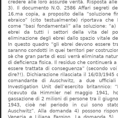
credere alle loro assurde verità. Risposta al
3). Il documento N.G. 2586 Affari segreti de
16.ma copia, a proposito della “soluzione f
ebraico” (cito testualmente) riportava che 
come “basi fondamentali” alla soluzione: “a) 
ebrei da tutti i settori della vita del p
eliminazione degli ebrei dallo spazio vitale d
In questo quadro “gli ebrei devono essere tra
saranno condotti in quei territori per costruzio
sè che gran parte di essi verrà eliminata nat
di deficienza fisica. Il residuo che continuerà 
essere trattata di conseguenza” (secondo vo
dire?!). Dichiarazione rilasciata il 16/03/1945
comandante di Auschwitz, a due ufficial
Investigation Unit dell’esercito britannico: 
ricevuto da Himmler nel maggio 1941, ho
gassazione di 2 milioni di persone tra il giugno
1943, cioè nel periodo in cui sono sta
Auschwitz”. Alla domanda 4) possono rispo
Venezia e Liliana Fargion. La domanda 5), 