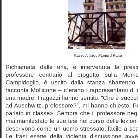
Il Liceo Artistico Ripetta di Roma
Richiamata dalle urla, è intervenuta la pres
professore contrario al progetto sulla Mem
Campidoglio, è uscito dalla stanza sbattendo 
racconta Mollicone – c´erano i rappresentanti di c
una madre. I ragazzi hanno sentito. “Che è succes
ad Auschwitz, professore?”, mi hanno chiesto. 
parlato in classe». Sembra che il professore neg
mai manifestato le sue tesi nel corso delle lezion
descrivono come un uomo stressato, facile a scat
Le frasi esatte della violenta discussione avv