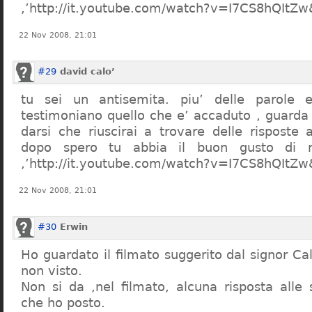
,’http://it.youtube.com/watch?v=I7CS8hQIt
22 Nov 2008, 21:01
#29
david calo’
tu sei un antisemita. piu’ delle parole e
testimoniano quello che e’ accaduto , guarda
darsi che riuscirai a trovare delle risposte
dopo spero tu abbia il buon gusto di n
,’http://it.youtube.com/watch?v=I7CS8hQIt
22 Nov 2008, 21:01
#30
Erwin
Ho guardato il filmato suggerito dal signor Ca
non visto.
Non si da ,nel filmato, alcuna risposta all
che ho posto.