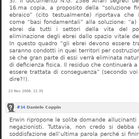
3). Il documento N.G. 2586 Affari segreti de
16.ma copia, a proposito della “soluzione f
ebraico” (cito testualmente) riportava che 
come “basi fondamentali” alla soluzione: “a) 
ebrei da tutti i settori della vita del p
eliminazione degli ebrei dallo spazio vitale d
In questo quadro “gli ebrei devono essere tra
saranno condotti in quei territori per costruzio
sè che gran parte di essi verrà eliminata nat
di deficienza fisica. Il residuo che continuerà 
essere trattata di conseguenza” (secondo vo
dire?!).
23 Nov 2008, 21:35
#34
Daniele Coppin
Erwin ripropone le solite domande allucinanti
negazionisti. Tuttavia, non credo si debba 
soddisfazione dell’ultima parola perché si finir