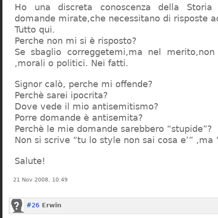
Ho una discreta conoscenza della Storia 
domande mirate,che necessitano di risposte a
Tutto qui.
Perche non mi si è risposto?
Se sbaglio correggetemi,ma nel merito,non c
,morali o politici. Nei fatti.
Signor calò, perche mi offende?
Perchè sarei ipocrita?
Dove vede il mio antisemitismo?
Porre domande è antisemita?
Perchè le mie domande sarebbero “stupide”?
Non si scrive “tu lo style non sai cosa e’” ,ma
Salute!
21 Nov 2008, 10:49
#26
Erwin