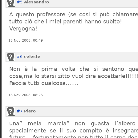
#5
Alessandro
A questo professore (se cosi si può chiamare)
tutto ciò che i miei parenti hanno subito!
Vergogna!
18 Nov 2008, 00:49
#6
celeste
Non è la prima volta che si sentono que
cose,ma lo starsi zitto vuol dire accettarle!!!!!
Faccia tutti qualcosa…….
18 Nov 2008, 08:25
#7
Piero
una” mela marcia” non guasta l’alber
specialmente se il suo compito è insegnare
future… fortunatamente non tutto il corpo doc