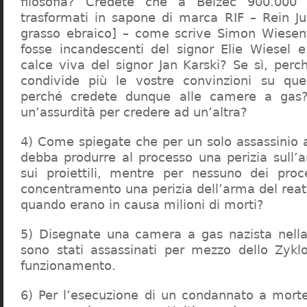
filosofia? Credete che a Belzec 900.000 
trasformati in sapone di marca RIF – Rein Ju
grasso ebraico] – come scrive Simon Wiesent
fosse incandescenti del signor Elie Wiesel 
calce viva del signor Jan Karski? Se sì, perc
condivide più le vostre convinzioni su que
perché credete dunque alle camere a gas?
un’assurdità per credere ad un’altra?
4) Come spiegate che per un solo assassinio a 
debba produrre al processo una perizia sull’
sui proiettili, mentre per nessuno dei proc
concentramento una perizia dell’arma del reat
quando erano in causa milioni di morti?
5) Disegnate una camera a gas nazista nella
sono stati assassinati per mezzo dello Zykl
funzionamento.
6) Per l’esecuzione di un condannato a mort