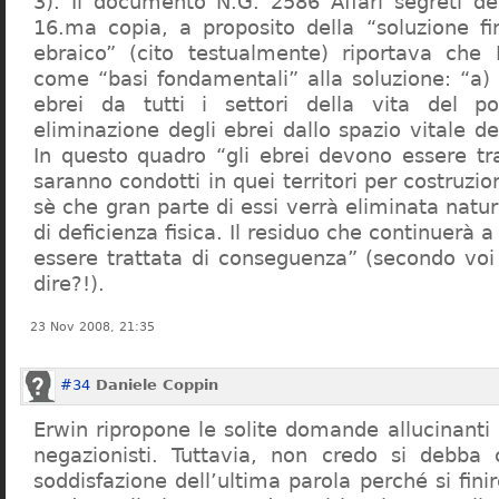
3). Il documento N.G. 2586 Affari segreti de
16.ma copia, a proposito della “soluzione f
ebraico” (cito testualmente) riportava che 
come “basi fondamentali” alla soluzione: “a) 
ebrei da tutti i settori della vita del p
eliminazione degli ebrei dallo spazio vitale d
In questo quadro “gli ebrei devono essere tra
saranno condotti in quei territori per costruzio
sè che gran parte di essi verrà eliminata nat
di deficienza fisica. Il residuo che continuerà 
essere trattata di conseguenza” (secondo vo
dire?!).
23 Nov 2008, 21:35
#34
Daniele Coppin
Erwin ripropone le solite domande allucinanti
negazionisti. Tuttavia, non credo si debba 
soddisfazione dell’ultima parola perché si finir