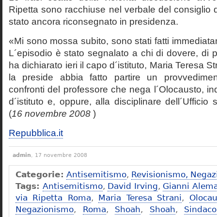
Ripetta sono racchiuse nel verbale del consiglio 
stato ancora riconsegnato in presidenza.
«Mi sono mossa subito, sono stati fatti immediatam
L´episodio è stato segnalato a chi di dovere, di 
ha dichiarato ieri il capo d´istituto, Maria Teresa S
la preside abbia fatto partire un provvedime
confronti del professore che nega l´Olocausto, ind
d´istituto e, oppure, alla disciplinare dell´Ufficio 
(
16 novembre 2008
)
Repubblica.it
admin
, 17 novembre 2008
Categorie:
Antisemitismo
,
Revisionismo, Negaz
Tags:
Antisemitismo
,
David Irving
,
Gianni Alem
via Ripetta Roma
,
Maria Teresa Strani
,
Olocau
Negazionismo
,
Roma
,
Shoah
,
Shoah
,
Sindac