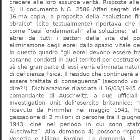
credere alle loro assurde verità. Risposta al
3). Il documento N.G. 2586 Affari segreti de
16.ma copia, a proposito della “soluzione f
ebraico” (cito testualmente) riportava che 
come “basi fondamentali” alla soluzione: “a) 
ebrei da tutti i settori della vita del p
eliminazione degli ebrei dallo spazio vitale d
In questo quadro “gli ebrei devono essere tra
saranno condotti in quei territori per costruzio
sè che gran parte di essi verrà eliminata nat
di deficienza fisica. Il residuo che continuerà 
essere trattata di conseguenza” (secondo vo
dire?!). Dichiarazione rilasciata il 16/03/1945
comandante di Auschwitz, a due ufficial
Investigation Unit dell’esercito britannico: 
ricevuto da Himmler nel maggio 1941, ho
gassazione di 2 milioni di persone tra il giugno
1943, cioè nel periodo in cui sono sta
Auschwitz”. Alla domanda 4) possono rispo
Venezia e Liliana Fargion. La domanda 5), 