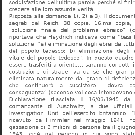
soddisfazione dell’ultima parola perché si finir
credere alle loro assurde verità.
Risposta alle domande 1), 2) e 3). Il documen
segreti del Reich. 30 copie. 16.ma copia, 
“soluzione finale del problema ebraico” (c
riportava che Heydrich indicava come “basi 
soluzione: “a) eliminazione degli ebrei da tutti 
del popolo tedesco; b) eliminazione degli e
vitale del popolo tedesco”. In questo quadro
essere trasferiti a oriente… saranno condotti in
costruzione di strade; va da sè che gran pa
eliminata naturalmente dal grado di deficienza
che continuerà a sussistere… dovrà ess
conseguenza” (secondo voi cosa intendevano d
Dichiarazione rilasciata il 16/03/1945 d
comandante di Auschwitz, a due ufficial
Investigation Unit dell’esercito britannico: 
ricevuto da Himmler nel maggio 1941, ho
gassazione di 2 milioni di persone tra il giugno
1943, cioè nel periodo in cui sono sta