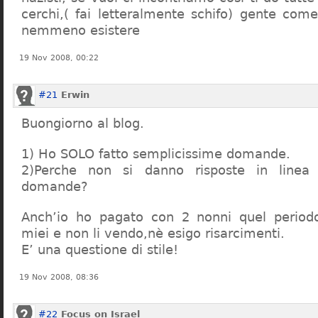
cerchi,( fai letteralmente schifo) gente co
nemmeno esistere
19 Nov 2008, 00:22
#21
Erwin
Buongiorno al blog.
1) Ho SOLO fatto semplicissime domande.
2)Perche non si danno risposte in linea 
domande?
Anch’io ho pagato con 2 nonni quel period
miei e non li vendo,nè esigo risarcimenti.
E’ una questione di stile!
19 Nov 2008, 08:36
#22
Focus on Israel