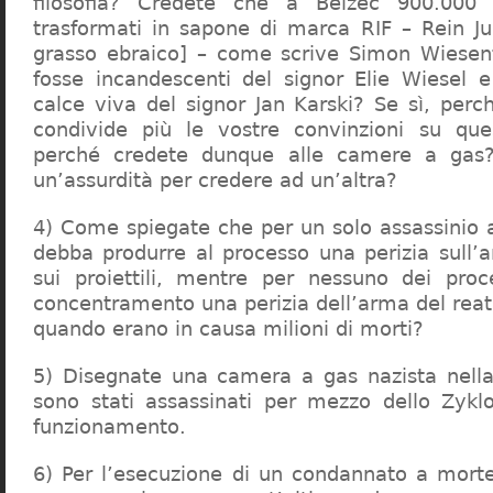
filosofia? Credete che a Belzec 900.000 
trasformati in sapone di marca RIF – Rein Ju
grasso ebraico] – come scrive Simon Wiesent
fosse incandescenti del signor Elie Wiesel 
calce viva del signor Jan Karski? Se sì, perc
condivide più le vostre convinzioni su que
perché credete dunque alle camere a gas?
un’assurdità per credere ad un’altra?
4) Come spiegate che per un solo assassinio a 
debba produrre al processo una perizia sull’
sui proiettili, mentre per nessuno dei proc
concentramento una perizia dell’arma del reat
quando erano in causa milioni di morti?
5) Disegnate una camera a gas nazista nella
sono stati assassinati per mezzo dello Zykl
funzionamento.
6) Per l’esecuzione di un condannato a mort