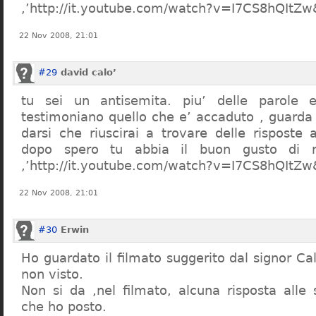
,’http://it.youtube.com/watch?v=I7CS8hQIt
22 Nov 2008, 21:01
#29
david calo’
tu sei un antisemita. piu’ delle parole e
testimoniano quello che e’ accaduto , guarda
darsi che riuscirai a trovare delle risposte
dopo spero tu abbia il buon gusto di n
,’http://it.youtube.com/watch?v=I7CS8hQIt
22 Nov 2008, 21:01
#30
Erwin
Ho guardato il filmato suggerito dal signor Ca
non visto.
Non si da ,nel filmato, alcuna risposta all
che ho posto.