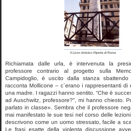
Il Liceo Artistico Ripetta di Roma
Richiamata dalle urla, è intervenuta la pres
professore contrario al progetto sulla Mem
Campidoglio, è uscito dalla stanza sbattendo 
racconta Mollicone – c´erano i rappresentanti di c
una madre. I ragazzi hanno sentito. “Che è succes
ad Auschwitz, professore?”, mi hanno chiesto. 
parlato in classe». Sembra che il professore neg
mai manifestato le sue tesi nel corso delle lezion
descrivono come un uomo stressato, facile a scat
Le frasi esatte della violenta discussione avv