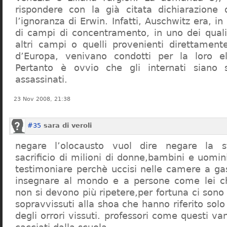
rispondere con la già citata dichiarazione 
l’ignoranza di Erwin. Infatti, Auschwitz era, in
di campi di concentramento, in uno dei quali 
altri campi o quelli provenienti direttamente
d’Europa, venivano condotti per la loro eli
Pertanto è ovvio che gli internati siano st
assassinati.
23 Nov 2008, 21:38
#35
sara di veroli
negare l’olocausto vuol dire negare la st
sacrificio di milioni di donne,bambini e uomi
testimoniare perchè uccisi nelle camere a ga
insegnare al mondo e a persone come lei ch
non si devono più ripetere,per fortuna ci sono
sopravvissuti alla shoa che hanno riferito so
degli orrori vissuti. professori come questi 