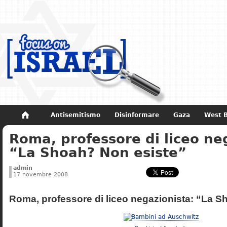
Antisemitismo
Disinformare
Gaza
West 
Roma, professore di liceo ne
Non dimenticare
Storia di Israele
“La Shoah? Non esiste”
admin
17 novembre 2008
Roma, professore di liceo negazionista: “La S