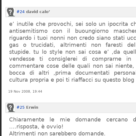
#24
david calo’
e’ inutile che provochi, sei solo un ipocrita 
antisemitismo con il buoungiorno masche
riguardo i tuoi nonni non credo siano stati uc
gas o trucidati, altrimenti non faresti d
stupide. tu lo style non sai cosa e’ ,da quel
vendesse ti consiglerei di comprarne in
commentare cose delle quali non sai niente,
bocca di altri ,prima documentati persona
cultura propria e poi ti riaffacci su questo blog
19 Nov 2008, 19:44
#25
Erwin
Chiaramente le mie domande cercano d
….risposta, è ovvio!
Altrimenti non sarebbero domande.