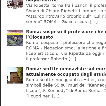
negazionista
Via Ripetta, torna fra i banchi il prof
Shoah di Chiara Righetti L’amarezza d
“Assurdo ritrovarlo proprio qui”. Lui r
sereno” ROMA – Giacca scura […]
Roma: sospeso il professore che
l’Olocausto
Roma: sospeso il professore che nega
ROMA – Negazionismo, la lezione è fini
liceo artistico di via Ripetta da oggi 
il professor Roberto […]
Roma: scritte neonaziste sui muri
attualmente occupato dagli stud
Roma:scritte inneggianti a Hitler, croc
simboli delle SS sui muri del “Kennedy
Liceo “J.F. Kennedy” di Roma Roma, 2
“I cuori neri […]