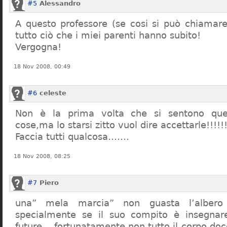
#5
Alessandro
A questo professore (se cosi si può chiamare)
tutto ciò che i miei parenti hanno subito!
Vergogna!
18 Nov 2008, 00:49
#6
celeste
Non è la prima volta che si sentono que
cose,ma lo starsi zitto vuol dire accettarle!!!!!
Faccia tutti qualcosa…….
18 Nov 2008, 08:25
#7
Piero
una” mela marcia” non guasta l’alber
specialmente se il suo compito è insegnare
future… fortunatamente non tutto il corpo doc