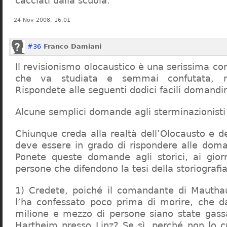
cacciati dalla scuola.
24 Nov 2008, 16:01
#36
Franco Damiani
Il revisionismo olocaustico è una serissima cor
che va studiata e semmai confutata, n
Rispondete alle seguenti dodici facili domandi
Alcune semplici domande agli sterminazionisti
Chiunque creda alla realtà dell’Olocausto e d
deve essere in grado di rispondere alle dom
Ponete queste domande agli storici, ai giorna
persone che difendono la tesi della storiografia 
1) Credete, poiché il comandante di Mauthau
l’ha confessato poco prima di morire, che d
milione e mezzo di persone siano state gassa
Hartheim presso Linz? Se sì, perché non lo 