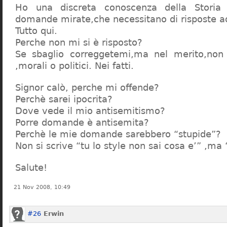
Ho una discreta conoscenza della Storia 
domande mirate,che necessitano di risposte a
Tutto qui.
Perche non mi si è risposto?
Se sbaglio correggetemi,ma nel merito,non c
,morali o politici. Nei fatti.
Signor calò, perche mi offende?
Perchè sarei ipocrita?
Dove vede il mio antisemitismo?
Porre domande è antisemita?
Perchè le mie domande sarebbero “stupide”?
Non si scrive “tu lo style non sai cosa e’” ,ma
Salute!
21 Nov 2008, 10:49
#26
Erwin