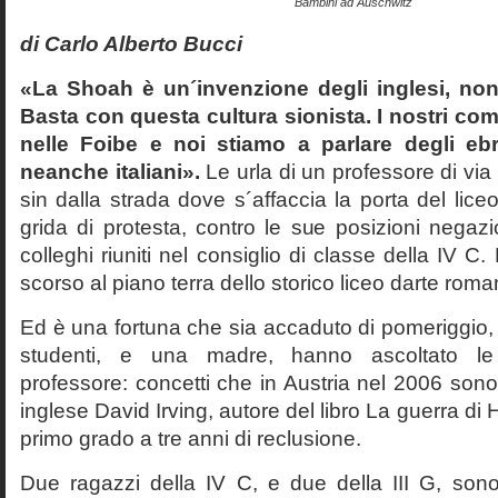
Bambini ad Auschwitz
di Carlo Alberto Bucci
«La Shoah è un´invenzione degli inglesi, non
Basta con questa cultura sionista. I nostri com
nelle Foibe e noi stiamo a parlare degli eb
neanche italiani».
Le urla di un professore di via
sin dalla strada dove s´affaccia la porta del liceo 
grida di protesta, contro le sue posizioni negazi
colleghi riuniti nel consiglio di classe della IV 
scorso al piano terra dello storico liceo darte roma
Ed è una fortuna che sia accaduto di pomeriggio, 
studenti, e una madre, hanno ascoltato le f
professore: concetti che in Austria nel 2006 sono 
inglese David Irving, autore del libro La guerra di H
primo grado a tre anni di reclusione.
Due ragazzi della IV C, e due della III G, son