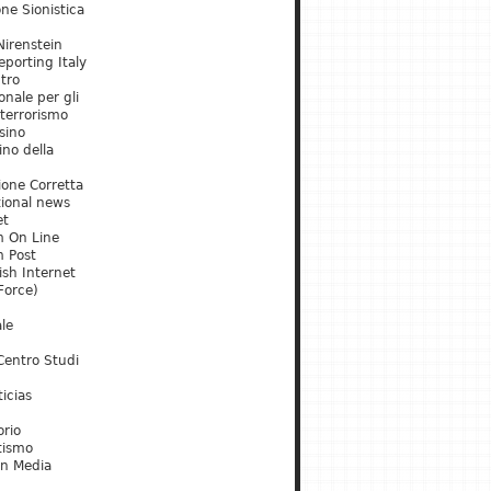
ne Sionistica
irenstein
porting Italy
tro
onale per gli
 terrorismo
sino
ino della
ione Corretta
tional news
et
m On Line
m Post
ish Internet
Force)
le
Centro Studi
icias
orio
tismo
an Media