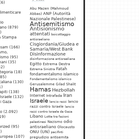
(6)
Abu Mazen (Mahmoud
dimenticare
ANP (Autorità
Abbas)
Nazionale Palestinese)
io
Antisemitismo
iano
(879)
Antisionismo
)
attentati
boicottaggio
a Stampa
antisraeliano
Cisgiordania/Giudea e
ssam
(166)
Samaria/West Bank
ismo,
Disinformazione
nismo
(95)
disinformazione antisraeliana
mani
(35)
Egitto
Estrema Destra
2)
Fatah
Estrema Sinistra
tegoria
(18)
fondamentalismo islamico
85)
Fondamentalismo islamico
taliana
(130)
Gerusalemme
Gilad Shalit
1)
Hamas
Hezbollah
apiti
(138)
Iran
Internet
Intrafada
Israele
(132)
Israele
lancio
di Gaza
lancio razzi
razzi contro Israele
lancio
mo
(2.092)
razzi contro Israele da Gaza
Libano
19)
Lotte tra fazioni
odio
)
Nazismo
palestinesi
rized
(95)
antisraeliano
Olocausto
)
ONU (UN)
pacifinti
uropea
(107)
pregiudizio antisemita