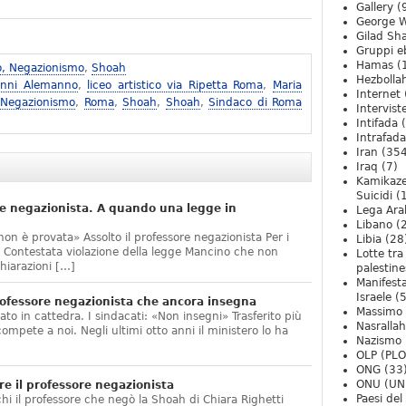
Gallery
(
George W
Gilad Sha
Gruppi eb
Hamas
(
o, Negazionismo
,
Shoah
Hezbolla
anni Alemanno
,
liceo artistico via Ripetta Roma
,
Maria
Internet
 Negazionismo
,
Roma
,
Shoah
,
Shoah
,
Sindaco di Roma
Intervist
Intifada
(
Intrafada
Iran
(354
Iraq
(7)
Kamikaze
Suicidi
(
e negazionista. A quando una legge in
Lega Ara
Libano
(
non è provata» Assolto il professore negazionista Per i
Libia
(28
te. Contestata violazione della legge Mancino che non
Lotte tra
hiarazioni […]
palestine
Manifesta
Israele
(5
ofessore negazionista che ancora insegna
Massimo
ato in cattedra. I sindacati: «Non insegni» Trasferito più
Nasrallah
compete a noi. Negli ultimi otto anni il ministero lo ha
Nazismo
]
OLP (PLO
ONG
(33
ONU (UN
e il professore negazionista
Paesi de
chi il professore che negò la Shoah di Chiara Righetti