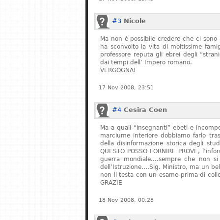
#3
Nicole
Ma non è possibile credere che ci sono 
ha sconvolto la vita di moltissime fam
professore reputa gli ebrei degli “stran
dai tempi dell’ Impero romano.
VERGOGNA!
17 Nov 2008, 23:51
#4
Cesira Coen
Ma a quali “insegnanti” ebeti e incompe
marciume interiore dobbiamo farlo tras
della disinformazione storica degli stu
QUESTO POSSO FORNIRE PROVE, l’informa
guerra mondiale….sempre che non si fe
dell’Istruzione….Sig. Ministro, ma un bel
non li testa con un esame prima di col
GRAZIE
18 Nov 2008, 00:28