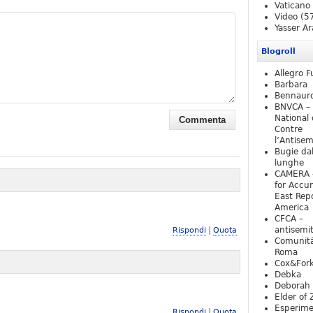
Vaticano
Video
(5
Yasser Ar
Blogroll
Allegro F
Barbara
Bennaur
BNVCA –
National 
Contre
l’Antise
Bugie da
lunghe
CAMERA 
for Accur
East Repo
America
CFCA –
|
antisemi
Rispondi
Quota
Comunità
Roma
Cox&For
Debka
Deborah 
Elder of 
Esperim
|
Rispondi
Quota