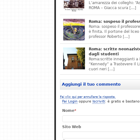
L’amarezza dei colleghi: “A
ROMA – Giacca scura […]
Roma: sospeso il profes
Roma: sospeso il professor
è finita. Il portone del lice
professor Roberto […]
Roma: scritte neonazist
dagli studenti
Roma:scritte inneggianti a H
“Kennedy” a Trastevere Il 
cuori neri […]
Aggiungi il tuo commento
Fai clic qui per annullare la risposta.
Fai Login
oppure
Iscriviti
: è gratis e bastano
Nome
*
Sito Web