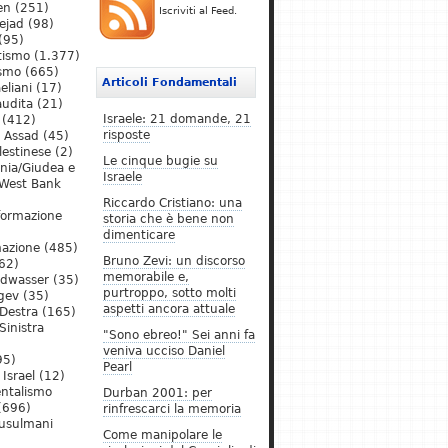
en
(251)
Iscriviti al Feed.
ejad
(98)
(95)
tismo
(1.377)
ismo
(665)
Articoli Fondamentali
eliani
(17)
audita
(21)
Israele: 21 domande, 21
(412)
risposte
l Assad
(45)
lestinese
(2)
Le cinque bugie su
ania/Giudea e
Israele
West Bank
Riccardo Cristiano: una
formazione
storia che è bene non
dimenticare
mazione
(485)
Bruno Zevi: un discorso
62)
memorabile e,
ldwasser
(35)
purtroppo, sotto molti
gev
(35)
aspetti ancora attuale
Destra
(165)
Sinistra
"Sono ebreo!" Sei anni fa
veniva ucciso Daniel
95)
Pearl
Israel
(12)
ntalismo
Durban 2001: per
(696)
rinfrescarci la memoria
Musulmani
Come manipolare le