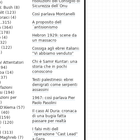
risoluzioni del Consiglio di
9)
Sicurezza dell´Onu
. Bush
(8)
lit
(123)
Così parlava Montanelli
raici
(4)
A proposito dell
1.315)
´antisionismo
h
(364)
(178)
Hebron 1929: scene da
e
(4)
un massacro
32)
(122)
Cossiga agli ebrei italiani:
)
"Vi abbiamo venduto"
Chi è Samir Kuntar: una
/ Attentatori
storia che in pochi
194)
conoscono
ba
(14)
237)
Testi palestinesi: ebrei
)
denigrati come serpenti
 fazioni
assassini
si
(194)
zioni per
1967: così parlava Pier
)
Paolo Pasolini
 D'Alema
(57)
Il caso Al Dura: cronaca
(40)
di una bugia fatta
(159)
passare per realtà
)
(120)
)
I falsi miti dell
)
(313)
´operazione "Cast Lead"
l Maghreb
(7)
a Gaza