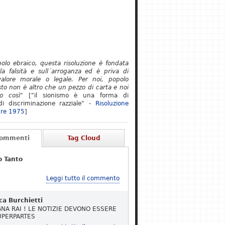
polo ebraico, questa risoluzione è fondata
lla falsità e sull´arroganza ed è priva di
alore morale o legale. Per noi, popolo
to non è altro che un pezzo di carta e noi
o così"
["il sionismo è una forma di
i discriminazione razziale" -
Risoluzione
re 1975
]
Commenti
Tag Cloud
o Tanto
Leggi tutto il commento
ca Burchietti
NA RAI ! LE NOTIZIE DEVONO ESSERE
UPERPARTES