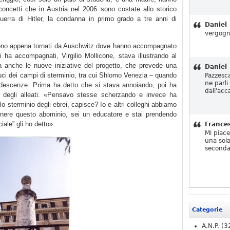
 concetti che in Austria nel 2006 sono costate allo storico
guerra di Hitler, la condanna in primo grado a tre anni di
Daniel
vergogn
 sono appena tornati da Auschwitz dove hanno accompagnato
 ha accompagnati, Virgilio Mollicone, stava illustrando al
ma anche le nuove iniziative del progetto, che prevede una
Daniel
duci dei campi di sterminio, tra cui Shlomo Venezia – quando
Pazzesc
ne parli
ndescenze. Prima ha detto che si stava annoiando, poi ha
dall'acc
 degli alleati. «Pensavo stesse scherzando e invece ha
lo sterminio degli ebrei, capisce? Io e altri colleghi abbiamo
nere questo abominio, sei un educatore e stai prendendo
iale” gli ho detto».
France
Mi piac
una sola
seconda
Categorie
A.N.P.
(3