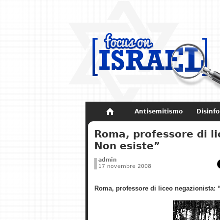
Antisemitismo
Disinf
Non dimenticare
Storia di Israel
Roma, professore di l
Non esiste”
admin
17 novembre 2008
Roma, professore di liceo negazionista: