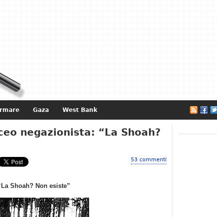
ormare
Gaza
West Bank
e
iceo negazionista: “La Shoah?
53 commenti
 “La Shoah? Non esiste”