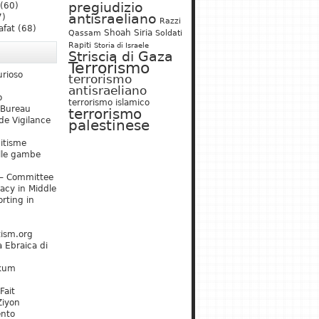
pregiudizio
(60)
antisraeliano
7)
Razzi
afat
(68)
Shoah
Siria
Qassam
Soldati
Rapiti
Storia di Israele
Striscia di Gaza
Terrorismo
urioso
terrorismo
antisraeliano
o
terrorismo islamico
 Bureau
terrorismo
de Vigilance
palestinese
mitisme
lle gambe
– Committee
acy in Middle
rting in
tism.org
 Ebraica di
kum
Fait
Ziyon
ento