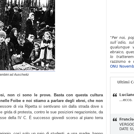
"Per noi, po
sull´odio, su
qualunque v
ebraico, ques
lo tratterem
razzismo e d
ONU Novemb
ambini ad Auschwitz
Ultimi 
si, non ci sono le prove. Basta con questa cultura
Lucian
...ecco.
 nelle Foibe e noi stiamo a parlare degli ebrei, che non
essore di via Ripetta si sentivano sin dalla strada dove s
alle grida di protesta, contro le sue posizioni negazioniste, da
 classe della IV C. È successo giovedì scorso al piano terra
Frsncis
VERGOG
DATE S
riggio, così solo un paio di studenti, e una madre, hanno