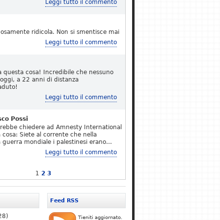
Leggi tutto il commento
osamente ridicola. Non si smentisce mai
Leggi tutto il commento
a questa cosa! Incredibile che nessuno
 oggi, a 22 anni di distanza
aduto!
Leggi tutto il commento
sco Possi
erebbe chiedere ad Amnesty International
 cosa: Siete al corrente che nella
 guerra mondiale i palestinesi erano…
Leggi tutto il commento
1
2
3
Feed RSS
28)
Tieniti aggiornato.