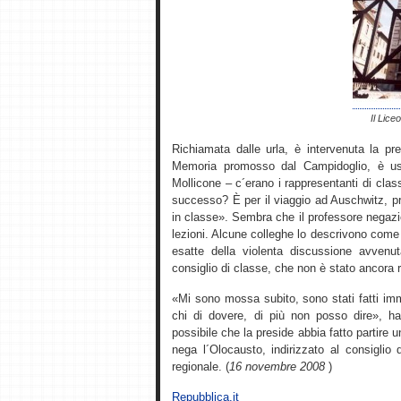
Il Lice
Richiamata dalle urla, è intervenuta la pre
Memoria promosso dal Campidoglio, è usc
Mollicone – c´erano i rappresentanti di clas
successo? È per il viaggio ad Auschwitz, p
in classe». Sembra che il professore negazi
lezioni. Alcune colleghe lo descrivono come 
esatte della violenta discussione avvenu
consiglio di classe, che non è stato ancora 
«Mi sono mossa subito, sono stati fatti imm
chi di dovere, di più non posso dire», ha 
possibile che la preside abbia fatto partire
nega l´Olocausto, indirizzato al consiglio d´
regionale. (
16 novembre 2008
)
Repubblica.it