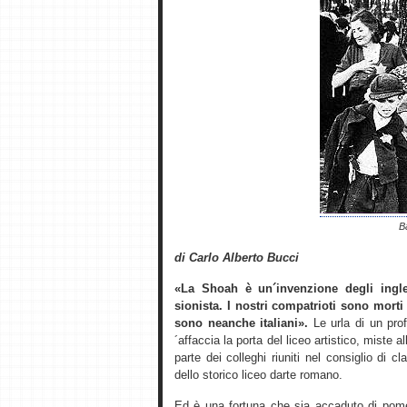
B
di Carlo Alberto Bucci
«La Shoah è un´invenzione degli ingle
sionista. I nostri compatrioti sono morti
sono neanche italiani».
Le urla di un prof
´affaccia la porta del liceo artistico, miste 
parte dei colleghi riuniti nel consiglio di
dello storico liceo darte romano.
Ed è una fortuna che sia accaduto di pome