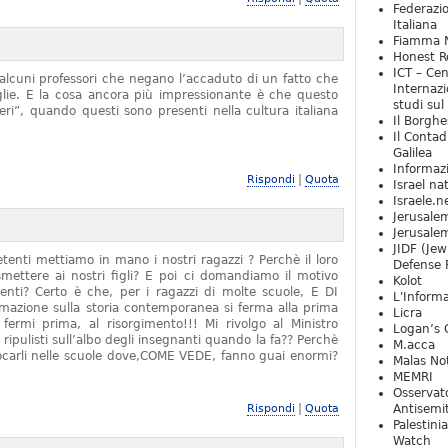
Federazio
Italiana
Fiamma N
Honest Re
ICT – Cen
alcuni professori che negano l’accaduto di un fatto che
Internazi
iglie. E la cosa ancora più impressionante è che questo
studi sul
ieri”, quando questi sono presenti nella cultura italiana
Il Borghe
Il Contad
Galilea
Informaz
|
Rispondi
Quota
Israel na
Israele.n
Jerusale
Jerusale
JIDF (Jew
tenti mettiamo in mano i nostri ragazzi ? Perchè il loro
Defense 
mettere ai nostri figli? E poi ci domandiamo il motivo
Kolot
denti? Certo è che, per i ragazzi di molte scuole, E DI
L'Informa
zione sulla storia contemporanea si ferma alla prima
Licra
rmi prima, al risorgimento!!! Mi rivolgo al Ministro
Logan’s 
 ripulisti sull’albo degli insegnanti quando la fa?? Perchè
M.acca
locarli nelle scuole dove,COME VEDE, fanno guai enormi?
Malas Not
MEMRI
Osservat
|
Rispondi
Quota
Antisemi
Palestini
Watch