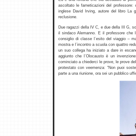
ascoltato le farneticazioni del professore:
inglese David Irving, autore del libro La 
reclusione.
Due ragazzi della IV C, e due della III G,
il sindaco Alemanno. E il professore che li
consiglio di classe l´esito del viaggio – 
mostra e l´incontro a scuola con quattro re
un suo collega ha iniziato a dare in esca
aggiunto che l´Olocausto è un invenzione
cominciato a chiederci le prove, le prove del
protestato con veemenza: “Non puoi soste
parte a una riunione, ora sei un pubblico uffic