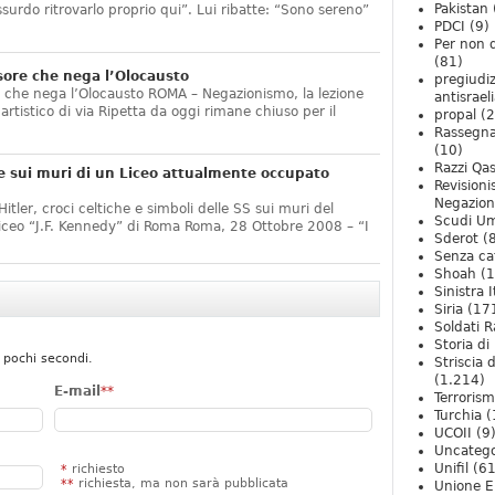
Pakistan
ssurdo ritrovarlo proprio qui”. Lui ribatte: “Sono sereno”
PDCI
(9)
Per non 
(81)
sore che nega l’Olocausto
pregiudiz
e che nega l’Olocausto ROMA – Negazionismo, la lezione
antisrael
o artistico di via Ripetta da oggi rimane chiuso per il
propal
(2
Rassegn
(10)
Razzi Qa
e sui muri di un Liceo attualmente occupato
Revision
Negazio
itler, croci celtiche e simboli delle SS sui muri del
Scudi U
Liceo “J.F. Kennedy” di Roma Roma, 28 Ottobre 2008 – “I
Sderot
(8
Senza ca
Shoah
(1
Sinistra I
Siria
(17
Soldati R
Storia di 
 pochi secondi.
Striscia 
(1.214)
E-mail
**
Terroris
Turchia
(
UCOII
(9
Uncatego
Unifil
(61
*
richiesto
**
richiesta, ma non sarà pubblicata
Unione E