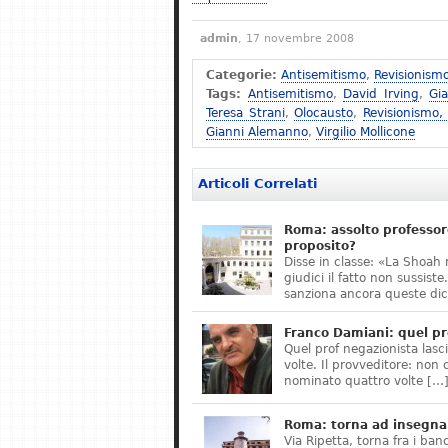
admin
, 17 novembre 2008
Categorie:
Antisemitismo
,
Revisionism
Tags:
Antisemitismo
,
David Irving
,
Gi
Teresa Strani
,
Olocausto
,
Revisionismo,
Gianni Alemanno
,
Virgilio Mollicone
Articoli Correlati
Roma: assolto professor
proposito?
Disse in classe: «La Shoah 
giudici il fatto non sussis
sanziona ancora queste dic
Franco Damiani: quel pr
Quel prof negazionista lasci
volte. Il provveditore: non 
nominato quattro volte […
Roma: torna ad insegnar
Via Ripetta, torna fra i ban