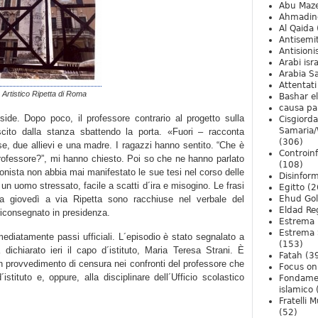
Abu Maz
Ahmadin
Al Qaida
Antisemi
Antision
Arabi isra
Arabia S
Attentati
o Artistico Ripetta di Roma
Bashar e
causa pa
side. Dopo poco, il professore contrario al progetto sulla
Cisgiord
Samaria/
ito dalla stanza sbattendo la porta. «Fuori – racconta
(306)
se, due allievi e una madre. I ragazzi hanno sentito. “Che è
Controin
rofessore?”, mi hanno chiesto. Poi so che ne hanno parlato
(108)
onista non abbia mai manifestato le sue tesi nel corso delle
Disinfor
un uomo stressato, facile a scatti d´ira e misogino. Le frasi
Egitto
(2
ta giovedì a via Ripetta sono racchiuse nel verbale del
Ehud Go
Eldad Re
riconsegnato in presidenza.
Estrema 
Estrema 
ediatamente passi ufficiali. L´episodio è stato segnalato a
(153)
dichiarato ieri il capo d´istituto, Maria Teresa Strani. È
Fatah
(3
 un provvedimento di censura nei confronti del professore che
Focus on 
istituto e, oppure, alla disciplinare dell´Ufficio scolastico
Fondame
islamico
Fratelli 
(52)