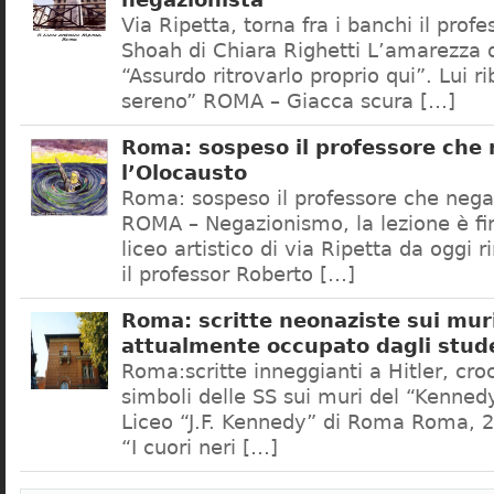
negazionista
Via Ripetta, torna fra i banchi il prof
Shoah di Chiara Righetti L’amarezza d
“Assurdo ritrovarlo proprio qui”. Lui r
sereno” ROMA – Giacca scura […]
Roma: sospeso il professore che
l’Olocausto
Roma: sospeso il professore che nega
ROMA – Negazionismo, la lezione è fini
liceo artistico di via Ripetta da oggi 
il professor Roberto […]
Roma: scritte neonaziste sui muri
attualmente occupato dagli stud
Roma:scritte inneggianti a Hitler, croc
simboli delle SS sui muri del “Kennedy
Liceo “J.F. Kennedy” di Roma Roma, 2
“I cuori neri […]