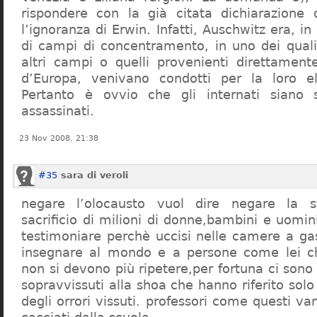
rispondere con la già citata dichiarazione 
l’ignoranza di Erwin. Infatti, Auschwitz era, in
di campi di concentramento, in uno dei quali 
altri campi o quelli provenienti direttamente
d’Europa, venivano condotti per la loro eli
Pertanto è ovvio che gli internati siano st
assassinati.
23 Nov 2008, 21:38
#35
sara di veroli
negare l’olocausto vuol dire negare la st
sacrificio di milioni di donne,bambini e uomi
testimoniare perchè uccisi nelle camere a ga
insegnare al mondo e a persone come lei ch
non si devono più ripetere,per fortuna ci sono
sopravvissuti alla shoa che hanno riferito so
degli orrori vissuti. professori come questi 