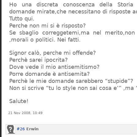
Ho una discreta conoscenza della Storia 
domande mirate,che necessitano di risposte a
Tutto qui.
Perche non mi si è risposto?
Se sbaglio correggetemi,ma nel merito,non c
,morali o politici. Nei fatti.
Signor calò, perche mi offende?
Perchè sarei ipocrita?
Dove vede il mio antisemitismo?
Porre domande è antisemita?
Perchè le mie domande sarebbero “stupide”?
Non si scrive “tu lo style non sai cosa e’” ,ma
Salute!
21 Nov 2008, 10:49
#26
Erwin