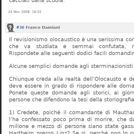
cacciati dalla scuola.
24 Nov 2008, 16:01
#36
Franco Damiani
Il revisionismo olocaustico è una serissima cor
che va studiata e semmai confutata, n
Rispondete alle seguenti dodici facili domandi
Alcune semplici domande agli sterminazionisti
Chiunque creda alla realtà dell’Olocausto e d
deve essere in grado di rispondere alle dom
Ponete queste domande agli storici, ai giorna
persone che difendono la tesi della storiografia 
1) Credete, poiché il comandante di Mauthau
l’ha confessato poco prima di morire, che d
milione e mezzo di persone siano state gassa
Hartheim presso Linz? Se sì, perché non lo 