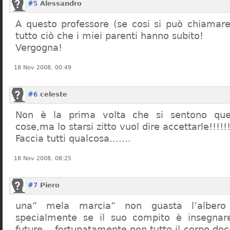
#5
Alessandro
A questo professore (se cosi si può chiamare)
tutto ciò che i miei parenti hanno subito!
Vergogna!
18 Nov 2008, 00:49
#6
celeste
Non è la prima volta che si sentono que
cose,ma lo starsi zitto vuol dire accettarle!!!!!
Faccia tutti qualcosa…….
18 Nov 2008, 08:25
#7
Piero
una” mela marcia” non guasta l’alber
specialmente se il suo compito è insegnare
future… fortunatamente non tutto il corpo doc