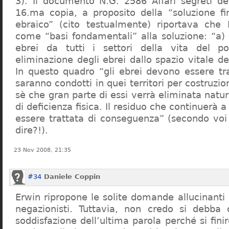
3). Il documento N.G. 2586 Affari segreti de
16.ma copia, a proposito della “soluzione f
ebraico” (cito testualmente) riportava che 
come “basi fondamentali” alla soluzione: “a) 
ebrei da tutti i settori della vita del p
eliminazione degli ebrei dallo spazio vitale d
In questo quadro “gli ebrei devono essere tra
saranno condotti in quei territori per costruzio
sè che gran parte di essi verrà eliminata nat
di deficienza fisica. Il residuo che continuerà 
essere trattata di conseguenza” (secondo vo
dire?!).
23 Nov 2008, 21:35
#34
Daniele Coppin
Erwin ripropone le solite domande allucinanti
negazionisti. Tuttavia, non credo si debba 
soddisfazione dell’ultima parola perché si finir