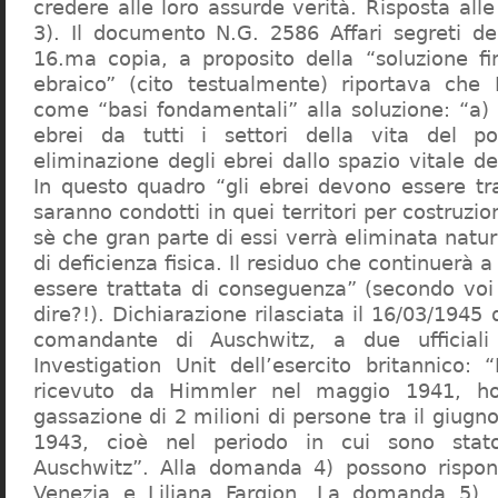
credere alle loro assurde verità. Risposta al
3). Il documento N.G. 2586 Affari segreti de
16.ma copia, a proposito della “soluzione f
ebraico” (cito testualmente) riportava che 
come “basi fondamentali” alla soluzione: “a) 
ebrei da tutti i settori della vita del p
eliminazione degli ebrei dallo spazio vitale d
In questo quadro “gli ebrei devono essere tra
saranno condotti in quei territori per costruzio
sè che gran parte di essi verrà eliminata nat
di deficienza fisica. Il residuo che continuerà 
essere trattata di conseguenza” (secondo vo
dire?!). Dichiarazione rilasciata il 16/03/1945
comandante di Auschwitz, a due ufficial
Investigation Unit dell’esercito britannico: 
ricevuto da Himmler nel maggio 1941, ho
gassazione di 2 milioni di persone tra il giugno
1943, cioè nel periodo in cui sono sta
Auschwitz”. Alla domanda 4) possono rispo
Venezia e Liliana Fargion. La domanda 5), 