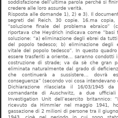
soddisfazione dell’ultima parola perché si finir
credere alle loro assurde verità.
Risposta alle domande 1), 2) e 3). Il documen
segreti del Reich. 30 copie. 16.ma copia, 
“soluzione finale del problema ebraico” (c
riportava che Heydrich indicava come “basi 
soluzione: “a) eliminazione degli ebrei da tutti 
del popolo tedesco; b) eliminazione degli e
vitale del popolo tedesco”. In questo quadro
essere trasferiti a oriente… saranno condotti in
costruzione di strade; va da sè che gran pa
eliminata naturalmente dal grado di deficienza
che continuerà a sussistere… dovrà ess
conseguenza” (secondo voi cosa intendevano d
Dichiarazione rilasciata il 16/03/1945 d
comandante di Auschwitz, a due ufficial
Investigation Unit dell’esercito britannico: 
ricevuto da Himmler nel maggio 1941, ho
gassazione di 2 milioni di persone tra il giugno
1943, cioè nel periodo in cui sono sta