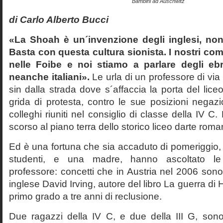
Bambini ad Auschwitz
di Carlo Alberto Bucci
«La Shoah è un´invenzione degli inglesi, non
Basta con questa cultura sionista. I nostri com
nelle Foibe e noi stiamo a parlare degli eb
neanche italiani».
Le urla di un professore di via
sin dalla strada dove s´affaccia la porta del liceo 
grida di protesta, contro le sue posizioni negazi
colleghi riuniti nel consiglio di classe della IV 
scorso al piano terra dello storico liceo darte roma
Ed è una fortuna che sia accaduto di pomeriggio, 
studenti, e una madre, hanno ascoltato le f
professore: concetti che in Austria nel 2006 sono 
inglese David Irving, autore del libro La guerra di H
primo grado a tre anni di reclusione.
Due ragazzi della IV C, e due della III G, son