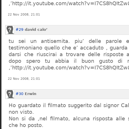
,’http://it.youtube.com/watch?v=I7CS8hQIt
22 Nov 2008, 21:01
#29
david calo’
tu sei un antisemita. piu’ delle parole e
testimoniano quello che e’ accaduto , guarda
darsi che riuscirai a trovare delle risposte
dopo spero tu abbia il buon gusto di n
,’http://it.youtube.com/watch?v=I7CS8hQIt
22 Nov 2008, 21:01
#30
Erwin
Ho guardato il filmato suggerito dal signor Ca
non visto.
Non si da ,nel filmato, alcuna risposta all
che ho posto.