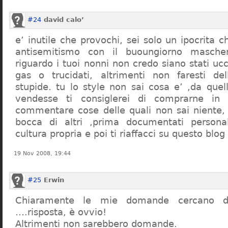
#24
david calo’
e’ inutile che provochi, sei solo un ipocrita 
antisemitismo con il buoungiorno masche
riguardo i tuoi nonni non credo siano stati uc
gas o trucidati, altrimenti non faresti d
stupide. tu lo style non sai cosa e’ ,da quel
vendesse ti consiglerei di comprarne in
commentare cose delle quali non sai niente,
bocca di altri ,prima documentati persona
cultura propria e poi ti riaffacci su questo blog
19 Nov 2008, 19:44
#25
Erwin
Chiaramente le mie domande cercano d
….risposta, è ovvio!
Altrimenti non sarebbero domande.