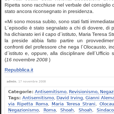
Ripetta sono racchiuse nel verbale del consiglio 
stato ancora riconsegnato in presidenza.
«Mi sono mossa subito, sono stati fatti immediatam
L´episodio è stato segnalato a chi di dovere, di 
ha dichiarato ieri il capo d´istituto, Maria Teresa S
la preside abbia fatto partire un provvedime
confronti del professore che nega l´Olocausto, ind
d´istituto e, oppure, alla disciplinare dell´Ufficio 
(
16 novembre 2008
)
Repubblica.it
admin
, 17 novembre 2008
Categorie:
Antisemitismo
,
Revisionismo, Negaz
Tags:
Antisemitismo
,
David Irving
,
Gianni Alem
via Ripetta Roma
,
Maria Teresa Strani
,
Olocau
Negazionismo
,
Roma
,
Shoah
,
Shoah
,
Sindac