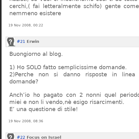
cerchi,( fai letteralmente schifo) gente co
nemmeno esistere
19 Nov 2008, 00:22
#21
Erwin
Buongiorno al blog.
1) Ho SOLO fatto semplicissime domande.
2)Perche non si danno risposte in linea 
domande?
Anch’io ho pagato con 2 nonni quel period
miei e non li vendo,nè esigo risarcimenti.
E’ una questione di stile!
19 Nov 2008, 08:36
#22
Focus on Israel