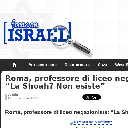
Antisemitismo
Disinformare
Gaza
West 
Roma, professore di liceo ne
Non dimenticare
Storia di Israele
“La Shoah? Non esiste”
admin
17 novembre 2008
Roma, professore di liceo negazionista: “La S