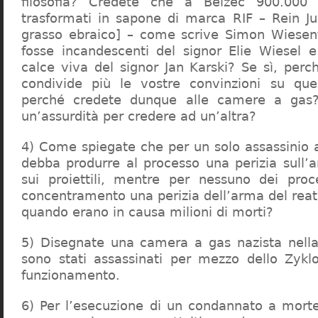
filosofia? Credete che a Belzec 900.000 
trasformati in sapone di marca RIF – Rein Ju
grasso ebraico] – come scrive Simon Wiesent
fosse incandescenti del signor Elie Wiesel 
calce viva del signor Jan Karski? Se sì, perc
condivide più le vostre convinzioni su que
perché credete dunque alle camere a gas?
un’assurdità per credere ad un’altra?
4) Come spiegate che per un solo assassinio a 
debba produrre al processo una perizia sull’
sui proiettili, mentre per nessuno dei proc
concentramento una perizia dell’arma del reat
quando erano in causa milioni di morti?
5) Disegnate una camera a gas nazista nella
sono stati assassinati per mezzo dello Zykl
funzionamento.
6) Per l’esecuzione di un condannato a mort