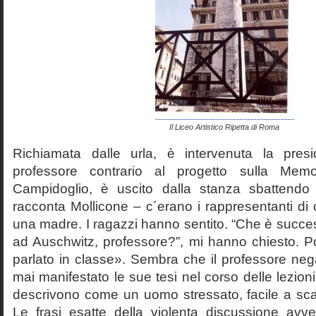
Il Liceo Artistico Ripetta di Roma
Richiamata dalle urla, è intervenuta la pres
professore contrario al progetto sulla Mem
Campidoglio, è uscito dalla stanza sbattendo 
racconta Mollicone – c´erano i rappresentanti di c
una madre. I ragazzi hanno sentito. “Che è succes
ad Auschwitz, professore?”, mi hanno chiesto. 
parlato in classe». Sembra che il professore neg
mai manifestato le sue tesi nel corso delle lezion
descrivono come un uomo stressato, facile a scat
Le frasi esatte della violenta discussione avv