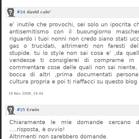
#24
david calo’
e’ inutile che provochi, sei solo un ipocrita 
antisemitismo con il buoungiorno masche
riguardo i tuoi nonni non credo siano stati uc
gas o trucidati, altrimenti non faresti d
stupide. tu lo style non sai cosa e’ ,da quel
vendesse ti consiglerei di comprarne in
commentare cose delle quali non sai niente,
bocca di altri ,prima documentati persona
cultura propria e poi ti riaffacci su questo blog
19 Nov 2008, 19:44
#25
Erwin
Chiaramente le mie domande cercano d
….risposta, è ovvio!
Altrimenti non sarebbero domande.