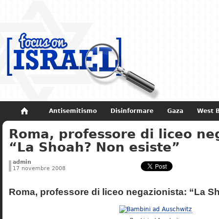
Antisemitismo
Disinformare
Gaza
West 
Roma, professore di liceo ne
Non dimenticare
Storia di Israele
“La Shoah? Non esiste”
admin
17 novembre 2008
Roma, professore di liceo negazionista: “La S