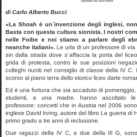
Bambini ad Auschwitz
di Carlo Alberto Bucci
«La Shoah è un´invenzione degli inglesi, non
Basta con questa cultura sionista. I nostri com
nelle Foibe e noi stiamo a parlare degli eb
neanche italiani».
Le urla di un professore di via
sin dalla strada dove s´affaccia la porta del liceo 
grida di protesta, contro le sue posizioni negazi
colleghi riuniti nel consiglio di classe della IV 
scorso al piano terra dello storico liceo darte roma
Ed è una fortuna che sia accaduto di pomeriggio, 
studenti, e una madre, hanno ascoltato le f
professore: concetti che in Austria nel 2006 sono 
inglese David Irving, autore del libro La guerra di H
primo grado a tre anni di reclusione.
Due ragazzi della IV C, e due della III G, son