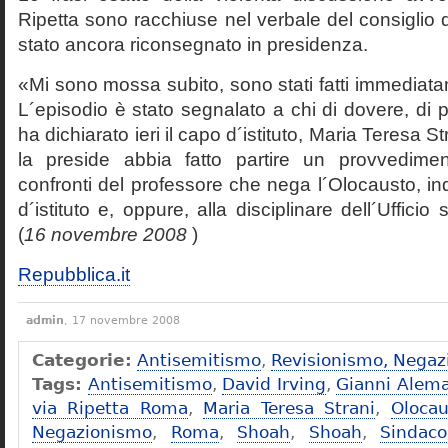
Ripetta sono racchiuse nel verbale del consiglio 
stato ancora riconsegnato in presidenza.
«Mi sono mossa subito, sono stati fatti immediatam
L´episodio è stato segnalato a chi di dovere, di 
ha dichiarato ieri il capo d´istituto, Maria Teresa S
la preside abbia fatto partire un provvedime
confronti del professore che nega l´Olocausto, ind
d´istituto e, oppure, alla disciplinare dell´Ufficio 
(
16 novembre 2008
)
Repubblica.it
admin
, 17 novembre 2008
Categorie:
Antisemitismo
,
Revisionismo, Negaz
Tags:
Antisemitismo
,
David Irving
,
Gianni Alem
via Ripetta Roma
,
Maria Teresa Strani
,
Olocau
Negazionismo
,
Roma
,
Shoah
,
Shoah
,
Sindac