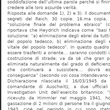
soddisfazione dell’ultima parola perché si finir
credere alle loro assurde verità.
Risposta alle domande 1), 2) e 3). Il documen
segreti del Reich. 30 copie. 16.ma copia, 
“soluzione finale del problema ebraico” (c
riportava che Heydrich indicava come “basi 
soluzione: “a) eliminazione degli ebrei da tutti 
del popolo tedesco; b) eliminazione degli e
vitale del popolo tedesco”. In questo quadro
essere trasferiti a oriente… saranno condotti in
costruzione di strade; va da sè che gran pa
eliminata naturalmente dal grado di deficienza
che continuerà a sussistere… dovrà ess
conseguenza” (secondo voi cosa intendevano d
Dichiarazione rilasciata il 16/03/1945 d
comandante di Auschwitz, a due ufficial
Investigation Unit dell’esercito britannico: 
ricevuto da Himmler nel maggio 1941, ho
gassazione di 2 milioni di persone tra il giugno
1943, cioè nel periodo in cui sono sta