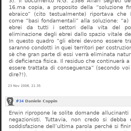
3). Il documento N.G. 2586 Affari segreti de
16.ma copia, a proposito della “soluzione f
ebraico” (cito testualmente) riportava che 
come “basi fondamentali” alla soluzione: “a) 
ebrei da tutti i settori della vita del p
eliminazione degli ebrei dallo spazio vitale d
In questo quadro “gli ebrei devono essere tra
saranno condotti in quei territori per costruzio
sè che gran parte di essi verrà eliminata nat
di deficienza fisica. Il residuo che continuerà 
essere trattata di conseguenza” (secondo vo
dire?!).
23 Nov 2008, 21:35
#34
Daniele Coppin
Erwin ripropone le solite domande allucinanti
negazionisti. Tuttavia, non credo si debba 
soddisfazione dell’ultima parola perché si finir