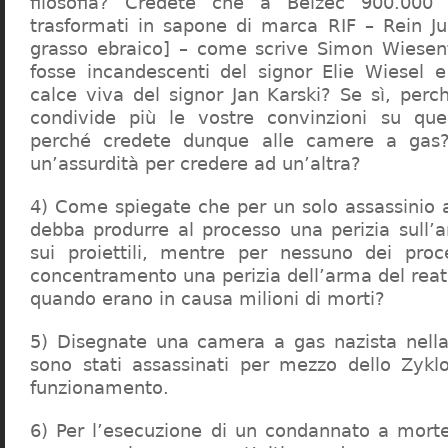
filosofia? Credete che a Belzec 900.000 
trasformati in sapone di marca RIF – Rein Ju
grasso ebraico] – come scrive Simon Wiesent
fosse incandescenti del signor Elie Wiesel 
calce viva del signor Jan Karski? Se sì, perc
condivide più le vostre convinzioni su que
perché credete dunque alle camere a gas?
un’assurdità per credere ad un’altra?
4) Come spiegate che per un solo assassinio a 
debba produrre al processo una perizia sull’
sui proiettili, mentre per nessuno dei proc
concentramento una perizia dell’arma del reat
quando erano in causa milioni di morti?
5) Disegnate una camera a gas nazista nella
sono stati assassinati per mezzo dello Zykl
funzionamento.
6) Per l’esecuzione di un condannato a mort