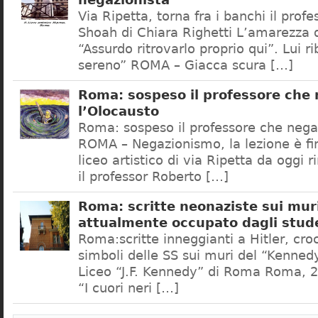
negazionista
Via Ripetta, torna fra i banchi il prof
Shoah di Chiara Righetti L’amarezza d
“Assurdo ritrovarlo proprio qui”. Lui r
sereno” ROMA – Giacca scura […]
Roma: sospeso il professore che
l’Olocausto
Roma: sospeso il professore che nega
ROMA – Negazionismo, la lezione è fini
liceo artistico di via Ripetta da oggi 
il professor Roberto […]
Roma: scritte neonaziste sui muri
attualmente occupato dagli stud
Roma:scritte inneggianti a Hitler, croc
simboli delle SS sui muri del “Kennedy
Liceo “J.F. Kennedy” di Roma Roma, 2
“I cuori neri […]