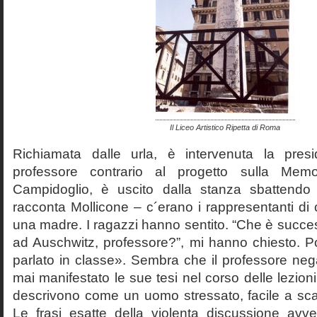
Il Liceo Artistico Ripetta di Roma
Richiamata dalle urla, è intervenuta la pres
professore contrario al progetto sulla Mem
Campidoglio, è uscito dalla stanza sbattendo 
racconta Mollicone – c´erano i rappresentanti di c
una madre. I ragazzi hanno sentito. “Che è succes
ad Auschwitz, professore?”, mi hanno chiesto. 
parlato in classe». Sembra che il professore neg
mai manifestato le sue tesi nel corso delle lezion
descrivono come un uomo stressato, facile a scat
Le frasi esatte della violenta discussione avv