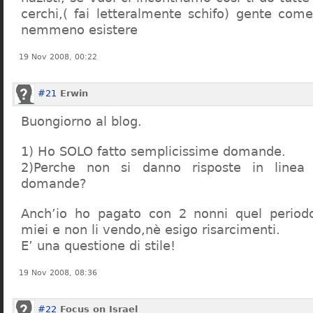
cerchi,( fai letteralmente schifo) gente co
nemmeno esistere
19 Nov 2008, 00:22
#21
Erwin
Buongiorno al blog.
1) Ho SOLO fatto semplicissime domande.
2)Perche non si danno risposte in linea 
domande?
Anch’io ho pagato con 2 nonni quel period
miei e non li vendo,nè esigo risarcimenti.
E’ una questione di stile!
19 Nov 2008, 08:36
#22
Focus on Israel