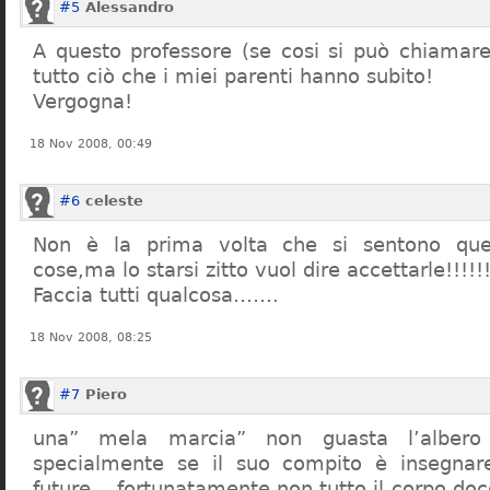
#5
Alessandro
A questo professore (se cosi si può chiamare)
tutto ciò che i miei parenti hanno subito!
Vergogna!
18 Nov 2008, 00:49
#6
celeste
Non è la prima volta che si sentono que
cose,ma lo starsi zitto vuol dire accettarle!!!!!
Faccia tutti qualcosa…….
18 Nov 2008, 08:25
#7
Piero
una” mela marcia” non guasta l’alber
specialmente se il suo compito è insegnare
future… fortunatamente non tutto il corpo doc