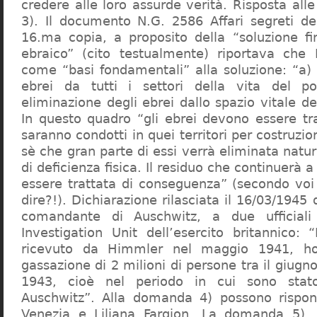
credere alle loro assurde verità. Risposta al
3). Il documento N.G. 2586 Affari segreti de
16.ma copia, a proposito della “soluzione f
ebraico” (cito testualmente) riportava che 
come “basi fondamentali” alla soluzione: “a) 
ebrei da tutti i settori della vita del p
eliminazione degli ebrei dallo spazio vitale d
In questo quadro “gli ebrei devono essere tra
saranno condotti in quei territori per costruzio
sè che gran parte di essi verrà eliminata nat
di deficienza fisica. Il residuo che continuerà 
essere trattata di conseguenza” (secondo vo
dire?!). Dichiarazione rilasciata il 16/03/1945
comandante di Auschwitz, a due ufficial
Investigation Unit dell’esercito britannico: 
ricevuto da Himmler nel maggio 1941, ho
gassazione di 2 milioni di persone tra il giugno
1943, cioè nel periodo in cui sono sta
Auschwitz”. Alla domanda 4) possono rispo
Venezia e Liliana Fargion. La domanda 5), 