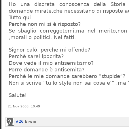
Ho una discreta conoscenza della Storia 
domande mirate,che necessitano di risposte a
Tutto qui.
Perche non mi si è risposto?
Se sbaglio correggetemi,ma nel merito,non c
,morali o politici. Nei fatti.
Signor calò, perche mi offende?
Perchè sarei ipocrita?
Dove vede il mio antisemitismo?
Porre domande è antisemita?
Perchè le mie domande sarebbero “stupide”?
Non si scrive “tu lo style non sai cosa e’” ,ma
Salute!
21 Nov 2008, 10:49
#26
Erwin