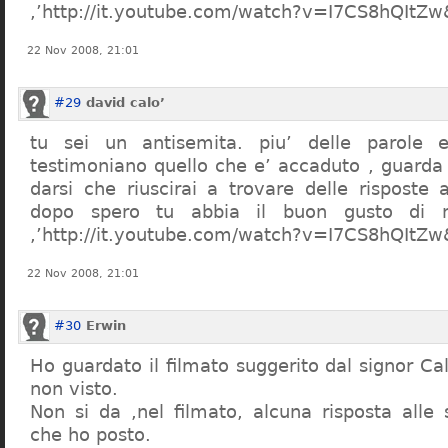
,’http://it.youtube.com/watch?v=I7CS8hQIt
22 Nov 2008, 21:01
#29
david calo’
tu sei un antisemita. piu’ delle parole e
testimoniano quello che e’ accaduto , guarda
darsi che riuscirai a trovare delle risposte
dopo spero tu abbia il buon gusto di n
,’http://it.youtube.com/watch?v=I7CS8hQIt
22 Nov 2008, 21:01
#30
Erwin
Ho guardato il filmato suggerito dal signor Ca
non visto.
Non si da ,nel filmato, alcuna risposta all
che ho posto.