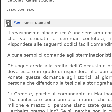
cacciati dalla scuola.
24 Nov 2008, 16:01
#36
Franco Damiani
Il revisionismo olocaustico è una serissima cor
che va studiata e semmai confutata, n
Rispondete alle seguenti dodici facili domandi
Alcune semplici domande agli sterminazionisti
Chiunque creda alla realtà dell’Olocausto e d
deve essere in grado di rispondere alle dom
Ponete queste domande agli storici, ai giorna
persone che difendono la tesi della storiografia 
1) Credete, poiché il comandante di Mauthau
l’ha confessato poco prima di morire, che d
milione e mezzo di persone siano state gassa
Hartheim presso Linz? Se sì, perché non lo 