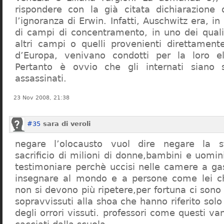
rispondere con la già citata dichiarazione 
l’ignoranza di Erwin. Infatti, Auschwitz era, in
di campi di concentramento, in uno dei quali 
altri campi o quelli provenienti direttamente
d’Europa, venivano condotti per la loro eli
Pertanto è ovvio che gli internati siano st
assassinati.
23 Nov 2008, 21:38
#35
sara di veroli
negare l’olocausto vuol dire negare la st
sacrificio di milioni di donne,bambini e uomi
testimoniare perchè uccisi nelle camere a ga
insegnare al mondo e a persone come lei ch
non si devono più ripetere,per fortuna ci sono
sopravvissuti alla shoa che hanno riferito so
degli orrori vissuti. professori come questi 