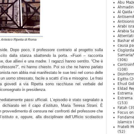
Abu Maz
Ahmadin
Al Qaida
Antisemi
Antision
Arabi isra
Arabia S
Attentati
o Artistico Ripetta di Roma
Bashar e
causa pa
side. Dopo poco, il professore contrario al progetto sulla
Cisgiord
Samaria/
ito dalla stanza sbattendo la porta. «Fuori – racconta
(306)
se, due allievi e una madre. I ragazzi hanno sentito. “Che è
Controin
rofessore?”, mi hanno chiesto. Poi so che ne hanno parlato
(108)
onista non abbia mai manifestato le sue tesi nel corso delle
Disinfor
un uomo stressato, facile a scatti d´ira e misogino. Le frasi
Egitto
(2
ta giovedì a via Ripetta sono racchiuse nel verbale del
Ehud Go
Eldad Re
riconsegnato in presidenza.
Estrema 
Estrema 
ediatamente passi ufficiali. L´episodio è stato segnalato a
(153)
dichiarato ieri il capo d´istituto, Maria Teresa Strani. È
Fatah
(3
 un provvedimento di censura nei confronti del professore che
Focus on 
istituto e, oppure, alla disciplinare dell´Ufficio scolastico
Fondame
islamico
Fratelli 
(52)