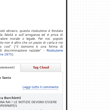
polo ebraico, questa risoluzione è fondata
lla falsità e sull´arroganza ed è priva di
alore morale o legale. Per noi, popolo
to non è altro che un pezzo di carta e noi
o così"
["il sionismo è una forma di
i discriminazione razziale" -
Risoluzione
re 1975
]
Commenti
Tag Cloud
o Tanto
Leggi tutto il commento
ca Burchietti
NA RAI ! LE NOTIZIE DEVONO ESSERE
UPERPARTES