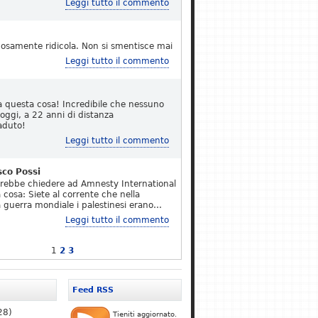
Leggi tutto il commento
osamente ridicola. Non si smentisce mai
Leggi tutto il commento
a questa cosa! Incredibile che nessuno
 oggi, a 22 anni di distanza
aduto!
Leggi tutto il commento
sco Possi
erebbe chiedere ad Amnesty International
 cosa: Siete al corrente che nella
 guerra mondiale i palestinesi erano…
Leggi tutto il commento
1
2
3
Feed RSS
28)
Tieniti aggiornato.