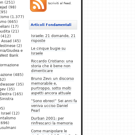
en
(251)
Iscriviti al Feed.
ejad
(98)
(95)
tismo
(1.377)
ismo
(665)
Articoli Fondamentali
eliani
(17)
audita
(21)
Israele: 21 domande, 21
(412)
risposte
l Assad
(45)
lestinese
(2)
Le cinque bugie su
ania/Giudea e
Israele
West Bank
Riccardo Cristiano: una
formazione
storia che è bene non
dimenticare
mazione
(485)
Bruno Zevi: un discorso
62)
memorabile e,
ldwasser
(35)
purtroppo, sotto molti
gev
(35)
aspetti ancora attuale
Destra
(165)
Sinistra
"Sono ebreo!" Sei anni fa
veniva ucciso Daniel
95)
Pearl
Israel
(12)
ntalismo
Durban 2001: per
(696)
rinfrescarci la memoria
Musulmani
Come manipolare le