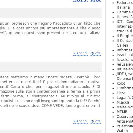
Federazio
Italiana
Fiamma N
Honest Re
ICT – Cen
alcuni professori che negano l’accaduto di un fatto che
Internazi
iglie. E la cosa ancora più impressionante è che questo
studi sul
ieri”, quando questi sono presenti nella cultura italiana
Il Borghe
Il Contad
Galilea
Informaz
|
Rispondi
Quota
Israel na
Israele.n
Jerusale
Jerusale
JIDF (Jew
tenti mettiamo in mano i nostri ragazzi ? Perchè il loro
Defense 
mettere ai nostri figli? E poi ci domandiamo il motivo
Kolot
denti? Certo è che, per i ragazzi di molte scuole, E DI
L'Informa
zione sulla storia contemporanea si ferma alla prima
Licra
rmi prima, al risorgimento!!! Mi rivolgo al Ministro
Logan’s 
 ripulisti sull’albo degli insegnanti quando la fa?? Perchè
M.acca
locarli nelle scuole dove,COME VEDE, fanno guai enormi?
Malas Not
MEMRI
Osservat
|
Rispondi
Quota
Antisemi
Palestini
Watch