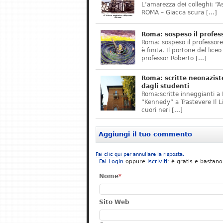
L’amarezza dei colleghi: “A
ROMA – Giacca scura […]
Roma: sospeso il profes
Roma: sospeso il professor
è finita. Il portone del lice
professor Roberto […]
Roma: scritte neonazist
dagli studenti
Roma:scritte inneggianti a H
“Kennedy” a Trastevere Il 
cuori neri […]
Aggiungi il tuo commento
Fai clic qui per annullare la risposta.
Fai Login
oppure
Iscriviti
: è gratis e bastano
Nome
*
Sito Web