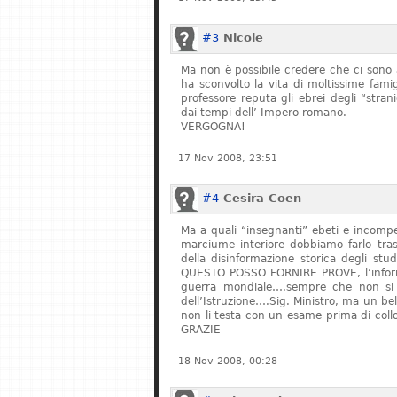
#3
Nicole
Ma non è possibile credere che ci sono 
ha sconvolto la vita di moltissime fam
professore reputa gli ebrei degli “stran
dai tempi dell’ Impero romano.
VERGOGNA!
17 Nov 2008, 23:51
#4
Cesira Coen
Ma a quali “insegnanti” ebeti e incompe
marciume interiore dobbiamo farlo tras
della disinformazione storica degli stu
QUESTO POSSO FORNIRE PROVE, l’informa
guerra mondiale….sempre che non si fe
dell’Istruzione….Sig. Ministro, ma un bel
non li testa con un esame prima di col
GRAZIE
18 Nov 2008, 00:28