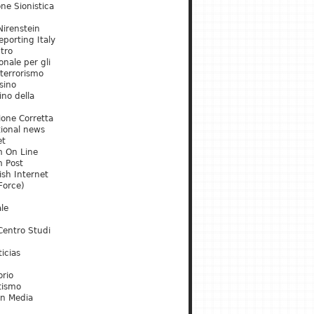
ne Sionistica
irenstein
porting Italy
tro
onale per gli
 terrorismo
sino
ino della
ione Corretta
tional news
et
m On Line
m Post
ish Internet
Force)
le
Centro Studi
icias
orio
tismo
an Media