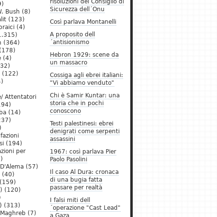
risoluzioni del Consiglio di
9)
Sicurezza dell´Onu
. Bush
(8)
lit
(123)
Così parlava Montanelli
raici
(4)
A proposito dell
1.315)
´antisionismo
h
(364)
(178)
Hebron 1929: scene da
e
(4)
un massacro
32)
(122)
Cossiga agli ebrei italiani:
)
"Vi abbiamo venduto"
Chi è Samir Kuntar: una
/ Attentatori
storia che in pochi
194)
conoscono
ba
(14)
237)
Testi palestinesi: ebrei
)
denigrati come serpenti
 fazioni
assassini
si
(194)
zioni per
1967: così parlava Pier
)
Paolo Pasolini
 D'Alema
(57)
Il caso Al Dura: cronaca
(40)
di una bugia fatta
(159)
passare per realtà
)
(120)
)
I falsi miti dell
)
(313)
´operazione "Cast Lead"
l Maghreb
(7)
a Gaza