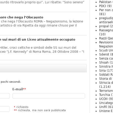
Pakistan
ssurdo ritrovarlo proprio qui”. Lui ribatte: “Sono sereno”
PDCI
(9)
Per non 
(81)
sore che nega l’Olocausto
pregiudiz
e che nega l’Olocausto ROMA – Negazionismo, la lezione
antisrael
o artistico di via Ripetta da oggi rimane chiuso per il
propal
(2
Rassegn
(10)
Razzi Qa
e sui muri di un Liceo attualmente occupato
Revision
Negazio
itler, croci celtiche e simboli delle SS sui muri del
Scudi U
Liceo “J.F. Kennedy” di Roma Roma, 28 Ottobre 2008 – “I
Sderot
(8
Senza ca
Shoah
(1
Sinistra I
Siria
(17
Soldati R
Storia di 
 pochi secondi.
Striscia 
(1.214)
E-mail
**
Terroris
Turchia
(
UCOII
(9
Uncatego
Unifil
(61
*
richiesto
**
richiesta, ma non sarà pubblicata
Unione E