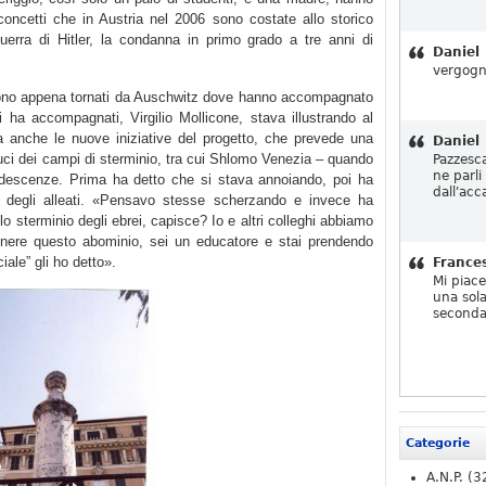
 concetti che in Austria nel 2006 sono costate allo storico
guerra di Hitler, la condanna in primo grado a tre anni di
Daniel
vergogn
 sono appena tornati da Auschwitz dove hanno accompagnato
 ha accompagnati, Virgilio Mollicone, stava illustrando al
ma anche le nuove iniziative del progetto, che prevede una
Daniel
duci dei campi di sterminio, tra cui Shlomo Venezia – quando
Pazzesc
ne parli
ndescenze. Prima ha detto che si stava annoiando, poi ha
dall'acc
 degli alleati. «Pensavo stesse scherzando e invece ha
lo sterminio degli ebrei, capisce? Io e altri colleghi abbiamo
nere questo abominio, sei un educatore e stai prendendo
iale” gli ho detto».
France
Mi piac
una sola
seconda
Categorie
A.N.P.
(3