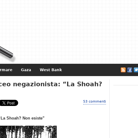
ormare
Gaza
West Bank
e
iceo negazionista: “La Shoah?
53 commenti
 “La Shoah? Non esiste”