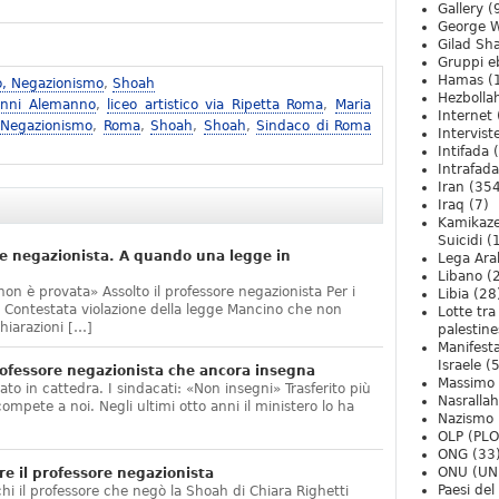
Gallery
(
George W
Gilad Sha
Gruppi eb
Hamas
(
o, Negazionismo
,
Shoah
Hezbolla
anni Alemanno
,
liceo artistico via Ripetta Roma
,
Maria
Internet
 Negazionismo
,
Roma
,
Shoah
,
Shoah
,
Sindaco di Roma
Intervist
Intifada
(
Intrafada
Iran
(354
Iraq
(7)
Kamikaze
Suicidi
(
e negazionista. A quando una legge in
Lega Ara
Libano
(
non è provata» Assolto il professore negazionista Per i
Libia
(28
te. Contestata violazione della legge Mancino che non
Lotte tra
hiarazioni […]
palestine
Manifesta
Israele
(5
ofessore negazionista che ancora insegna
Massimo
ato in cattedra. I sindacati: «Non insegni» Trasferito più
Nasrallah
compete a noi. Negli ultimi otto anni il ministero lo ha
Nazismo
]
OLP (PLO
ONG
(33
ONU (UN
e il professore negazionista
Paesi de
chi il professore che negò la Shoah di Chiara Righetti