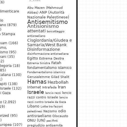
(6)
Abu Mazen (Mahmoud
dimenticare
ANP (Autorità
Abbas)
Nazionale Palestinese)
io
Antisemitismo
iano
(879)
Antisionismo
)
attentati
boicottaggio
a Stampa
antisraeliano
Cisgiordania/Giudea e
ssam
(166)
Samaria/West Bank
ismo,
Disinformazione
nismo
(95)
disinformazione antisraeliana
mani
(35)
Egitto
Estrema Destra
2)
Fatah
Estrema Sinistra
tegoria
(18)
fondamentalismo islamico
85)
Fondamentalismo islamico
taliana
(130)
Gerusalemme
Gilad Shalit
1)
Hamas
Hezbollah
apiti
(138)
Iran
Internet
Intrafada
Israele
(132)
Israele
lancio
di Gaza
lancio razzi
razzi contro Israele
lancio
mo
(2.092)
razzi contro Israele da Gaza
Libano
19)
Lotte tra fazioni
odio
)
Nazismo
palestinesi
rized
(95)
antisraeliano
Olocausto
)
ONU (UN)
pacifinti
uropea
(107)
pregiudizio antisemita