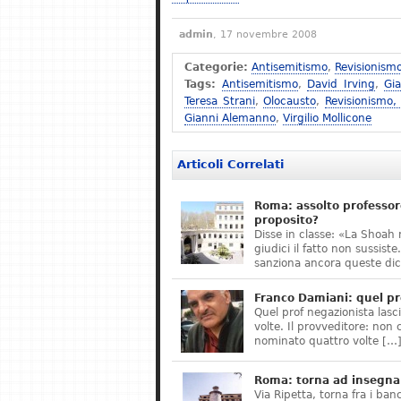
admin
, 17 novembre 2008
Categorie:
Antisemitismo
,
Revisionism
Tags:
Antisemitismo
,
David Irving
,
Gi
Teresa Strani
,
Olocausto
,
Revisionismo,
Gianni Alemanno
,
Virgilio Mollicone
Articoli Correlati
Roma: assolto professor
proposito?
Disse in classe: «La Shoah 
giudici il fatto non sussis
sanziona ancora queste dic
Franco Damiani: quel pr
Quel prof negazionista lasci
volte. Il provveditore: non 
nominato quattro volte […
Roma: torna ad insegnar
Via Ripetta, torna fra i ban