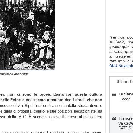
"Per noi, po
sull´odio, su
qualunque v
ebraico, ques
lo tratterem
razzismo e d
ONU Novemb
ambini ad Auschwitz
Ultimi 
si, non ci sono le prove. Basta con questa cultura
Lucian
...ecco.
 nelle Foibe e noi stiamo a parlare degli ebrei, che non
essore di via Ripetta si sentivano sin dalla strada dove s
alle grida di protesta, contro le sue posizioni negazioniste, da
 classe della IV C. È successo giovedì scorso al piano terra
Frsncis
VERGOG
DATE S
riggio, così solo un paio di studenti, e una madre, hanno