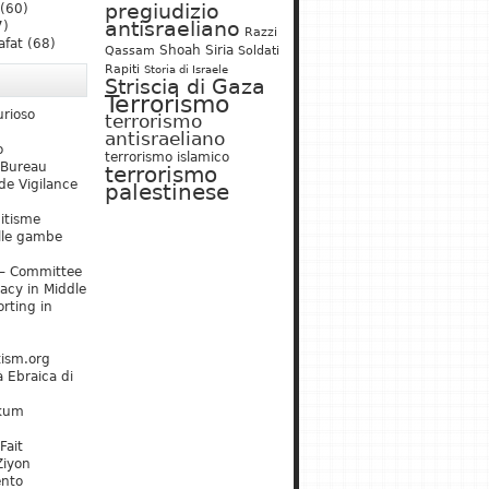
pregiudizio
(60)
antisraeliano
7)
Razzi
afat
(68)
Shoah
Siria
Qassam
Soldati
Rapiti
Storia di Israele
Striscia di Gaza
Terrorismo
urioso
terrorismo
antisraeliano
o
terrorismo islamico
 Bureau
terrorismo
de Vigilance
palestinese
mitisme
lle gambe
– Committee
acy in Middle
rting in
tism.org
 Ebraica di
kum
Fait
Ziyon
ento