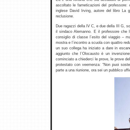
ascoltato le farneticazioni del professore:
inglese David Irving, autore del libro La 
reclusione.
Due ragazzi della IV C, e due della III G,
il sindaco Alemanno. E il professore che li
consiglio di classe l´esito del viaggio – 
mostra e l´incontro a scuola con quattro re
un suo collega ha iniziato a dare in esca
aggiunto che l´Olocausto è un invenzione
cominciato a chiederci le prove, le prove del
protestato con veemenza: “Non puoi soste
parte a una riunione, ora sei un pubblico uffic