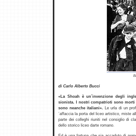
B
di Carlo Alberto Bucci
«La Shoah è un´invenzione degli ingle
sionista. I nostri compatrioti sono morti
sono neanche italiani».
Le urla di un prof
´affaccia la porta del liceo artistico, miste 
parte dei colleghi riuniti nel consiglio di
dello storico liceo darte romano.
Ed è una fortuna che sia accaduto di pome