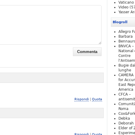
Vaticano
Video
(5
Yasser Ar
Blogroll
Allegro F
Barbara
Bennaur
BNVCA –
National 
Contre
l’Antise
Bugie da
lunghe
CAMERA 
for Accur
East Repo
America
CFCA –
|
antisemi
Rispondi
Quota
Comunità
Roma
Cox&For
Debka
Deborah 
Elder of 
Esperim
|
Rispondi
Quota