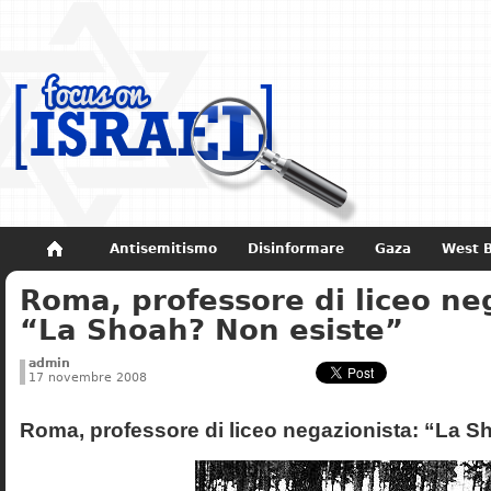
Antisemitismo
Disinformare
Gaza
West 
Roma, professore di liceo ne
Non dimenticare
Storia di Israele
“La Shoah? Non esiste”
admin
17 novembre 2008
Roma, professore di liceo negazionista: “La S