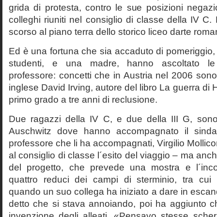
grida di protesta, contro le sue posizioni negazi
colleghi riuniti nel consiglio di classe della IV 
scorso al piano terra dello storico liceo darte roma
Ed è una fortuna che sia accaduto di pomeriggio, 
studenti, e una madre, hanno ascoltato le f
professore: concetti che in Austria nel 2006 sono 
inglese David Irving, autore del libro La guerra di H
primo grado a tre anni di reclusione.
Due ragazzi della IV C, e due della III G, son
Auschwitz dove hanno accompagnato il sinda
professore che li ha accompagnati, Virgilio Mollico
al consiglio di classe l´esito del viaggio – ma anch
del progetto, che prevede una mostra e l´inc
quattro reduci dei campi di sterminio, tra cu
quando un suo collega ha iniziato a dare in esca
detto che si stava annoiando, poi ha aggiunto c
invenzione degli alleati. «Pensavo stesse sch