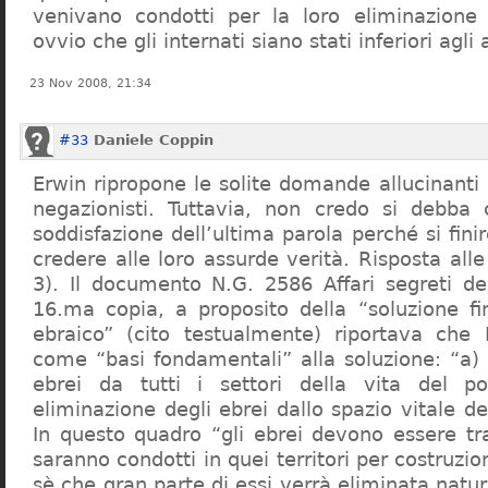
venivano condotti per la loro eliminazione 
ovvio che gli internati siano stati inferiori agli 
23 Nov 2008, 21:34
#33
Daniele Coppin
Erwin ripropone le solite domande allucinanti
negazionisti. Tuttavia, non credo si debba 
soddisfazione dell’ultima parola perché si finir
credere alle loro assurde verità. Risposta al
3). Il documento N.G. 2586 Affari segreti de
16.ma copia, a proposito della “soluzione f
ebraico” (cito testualmente) riportava che 
come “basi fondamentali” alla soluzione: “a) 
ebrei da tutti i settori della vita del p
eliminazione degli ebrei dallo spazio vitale d
In questo quadro “gli ebrei devono essere tra
saranno condotti in quei territori per costruzio
sè che gran parte di essi verrà eliminata nat