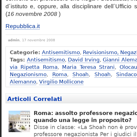
d´istituto e, oppure, alla disciplinare dell´Ufficio 
(
16 novembre 2008
)
Repubblica.it
admin
, 17 novembre 2008
Categorie:
Antisemitismo
,
Revisionismo, Negaz
Tags:
Antisemitismo
,
David Irving
,
Gianni Alem
via Ripetta Roma
,
Maria Teresa Strani
,
Olocau
Negazionismo
,
Roma
,
Shoah
,
Shoah
,
Sindac
Alemanno
,
Virgilio Mollicone
Articoli Correlati
Roma: assolto professore negazio
quando una legge in proposito?
Disse in classe: «La Shoah non è prov
professore negazionista Per i giudici i