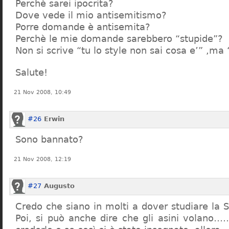
Perchè sarei ipocrita?
Dove vede il mio antisemitismo?
Porre domande è antisemita?
Perchè le mie domande sarebbero “stupide”?
Non si scrive “tu lo style non sai cosa e’” ,ma
Salute!
21 Nov 2008, 10:49
#26
Erwin
Sono bannato?
21 Nov 2008, 12:19
#27
Augusto
Credo che siano in molti a dover studiare la St
Poi, si può anche dire che gli asini volano…