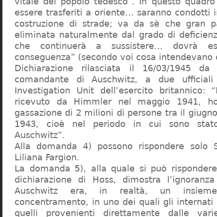
vitale del popolo tedesco”. In questo quadro
essere trasferiti a oriente… saranno condotti in
costruzione di strade; va da sè che gran pa
eliminata naturalmente dal grado di deficienza
che continuerà a sussistere… dovrà ess
conseguenza” (secondo voi cosa intendevano d
Dichiarazione rilasciata il 16/03/1945 d
comandante di Auschwitz, a due ufficial
Investigation Unit dell’esercito britannico: 
ricevuto da Himmler nel maggio 1941, ho
gassazione di 2 milioni di persone tra il giugno
1943, cioè nel periodo in cui sono sta
Auschwitz”.
Alla domanda 4) possono rispondere solo 
Liliana Fargion.
La domanda 5), alla quale si può rispondere
dichiarazione di Hoss, dimostra l’ignoranza 
Auschwitz era, in realtà, un insie
concentramento, in uno dei quali gli internati 
quelli provenienti direttamente dalle vari