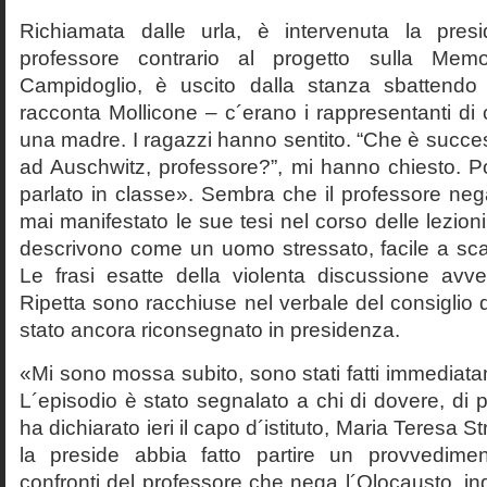
Richiamata dalle urla, è intervenuta la pres
professore contrario al progetto sulla Mem
Campidoglio, è uscito dalla stanza sbattendo 
racconta Mollicone – c´erano i rappresentanti di c
una madre. I ragazzi hanno sentito. “Che è succes
ad Auschwitz, professore?”, mi hanno chiesto. 
parlato in classe». Sembra che il professore neg
mai manifestato le sue tesi nel corso delle lezion
descrivono come un uomo stressato, facile a scat
Le frasi esatte della violenta discussione avv
Ripetta sono racchiuse nel verbale del consiglio 
stato ancora riconsegnato in presidenza.
«Mi sono mossa subito, sono stati fatti immediatam
L´episodio è stato segnalato a chi di dovere, di 
ha dichiarato ieri il capo d´istituto, Maria Teresa S
la preside abbia fatto partire un provvedime
confronti del professore che nega l´Olocausto, ind