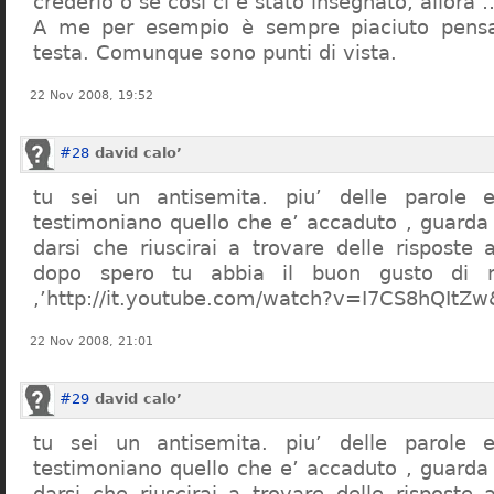
crederlo o se così ci è stato insegnato, allor
A me per esempio è sempre piaciuto pensa
testa. Comunque sono punti di vista.
22 Nov 2008, 19:52
#28
david calo’
tu sei un antisemita. piu’ delle parole e
testimoniano quello che e’ accaduto , guarda
darsi che riuscirai a trovare delle risposte
dopo spero tu abbia il buon gusto di n
,’http://it.youtube.com/watch?v=I7CS8hQIt
22 Nov 2008, 21:01
#29
david calo’
tu sei un antisemita. piu’ delle parole e
testimoniano quello che e’ accaduto , guarda
darsi che riuscirai a trovare delle risposte