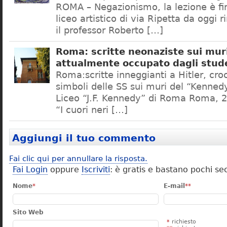
ROMA – Negazionismo, la lezione è fini
liceo artistico di via Ripetta da oggi 
il professor Roberto […]
Roma: scritte neonaziste sui muri
attualmente occupato dagli stud
Roma:scritte inneggianti a Hitler, croc
simboli delle SS sui muri del “Kennedy
Liceo “J.F. Kennedy” di Roma Roma, 2
“I cuori neri […]
Aggiungi il tuo commento
Fai clic qui per annullare la risposta.
Fai Login
oppure
Iscriviti
: è gratis e bastano pochi se
Nome
*
E-mail
**
Sito Web
*
richiesto