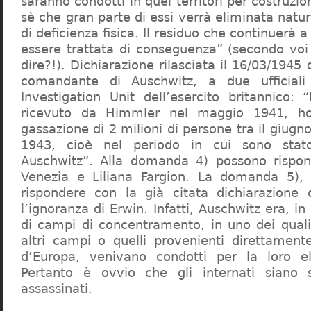
saranno condotti in quei territori per costruzio
sè che gran parte di essi verrà eliminata nat
di deficienza fisica. Il residuo che continuerà 
essere trattata di conseguenza” (secondo vo
dire?!). Dichiarazione rilasciata il 16/03/1945
comandante di Auschwitz, a due ufficial
Investigation Unit dell’esercito britannico: 
ricevuto da Himmler nel maggio 1941, ho
gassazione di 2 milioni di persone tra il giugno
1943, cioè nel periodo in cui sono sta
Auschwitz”. Alla domanda 4) possono rispo
Venezia e Liliana Fargion. La domanda 5), 
rispondere con la già citata dichiarazione 
l’ignoranza di Erwin. Infatti, Auschwitz era, in
di campi di concentramento, in uno dei quali 
altri campi o quelli provenienti direttamente
d’Europa, venivano condotti per la loro eli
Pertanto è ovvio che gli internati siano st
assassinati.