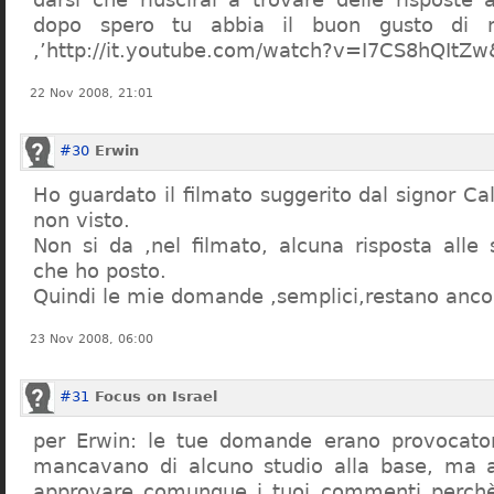
dopo spero tu abbia il buon gusto di n
,’http://it.youtube.com/watch?v=I7CS8hQIt
22 Nov 2008, 21:01
#30
Erwin
Ho guardato il filmato suggerito dal signor Ca
non visto.
Non si da ,nel filmato, alcuna risposta all
che ho posto.
Quindi le mie domande ,semplici,restano ancor
23 Nov 2008, 06:00
#31
Focus on Israel
per Erwin: le tue domande erano provocato
mancavano di alcuno studio alla base, ma 
approvare comunque i tuoi commenti perchè