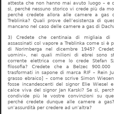
attesta che non hanno mai avuto luogo – e 
sì, perché nessuno storico vi crede più da m
perché credete allora alle camere a gas 
Treblinka? Quali prove dell’esistenza di qu
mancano nel caso delle camere a gas di Dac
3) Credete che centinaia di migliaia di 
assassinati col vapore a Treblinka come si è 
di Norimberga nel dicembre 1945? Credet
uomini», nei quali milioni di ebrei sono st
corrente elettrica come lo crede Stefan S
filosofia? Credete che a Belzec 900.000 
trasformati in sapone di marca RIF – Rein Ju
grasso ebraico] – come scrive Simon Wiesent
fosse incandescenti del signor Elie Wiesel 
calce viva del signor Jan Karski? Se sì, perc
condivide più le vostre convinzioni su que
perché credete dunque alle camere a gas?
un’assurdità per credere ad un’altra?