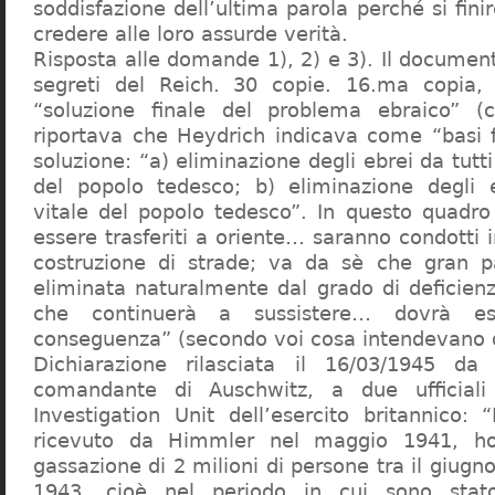
soddisfazione dell’ultima parola perché si finir
credere alle loro assurde verità.
Risposta alle domande 1), 2) e 3). Il documen
segreti del Reich. 30 copie. 16.ma copia, 
“soluzione finale del problema ebraico” (c
riportava che Heydrich indicava come “basi 
soluzione: “a) eliminazione degli ebrei da tutti 
del popolo tedesco; b) eliminazione degli e
vitale del popolo tedesco”. In questo quadro
essere trasferiti a oriente… saranno condotti in
costruzione di strade; va da sè che gran pa
eliminata naturalmente dal grado di deficienza
che continuerà a sussistere… dovrà ess
conseguenza” (secondo voi cosa intendevano d
Dichiarazione rilasciata il 16/03/1945 d
comandante di Auschwitz, a due ufficial
Investigation Unit dell’esercito britannico: 
ricevuto da Himmler nel maggio 1941, ho
gassazione di 2 milioni di persone tra il giugno
1943, cioè nel periodo in cui sono sta