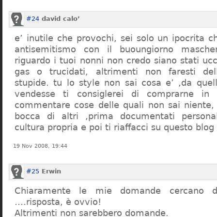
#24
david calo’
e’ inutile che provochi, sei solo un ipocrita 
antisemitismo con il buoungiorno masche
riguardo i tuoi nonni non credo siano stati uc
gas o trucidati, altrimenti non faresti d
stupide. tu lo style non sai cosa e’ ,da quel
vendesse ti consiglerei di comprarne in
commentare cose delle quali non sai niente,
bocca di altri ,prima documentati persona
cultura propria e poi ti riaffacci su questo blog
19 Nov 2008, 19:44
#25
Erwin
Chiaramente le mie domande cercano d
….risposta, è ovvio!
Altrimenti non sarebbero domande.