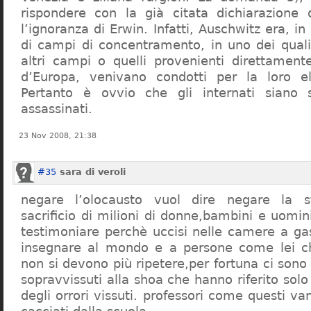
rispondere con la già citata dichiarazione 
l’ignoranza di Erwin. Infatti, Auschwitz era, in
di campi di concentramento, in uno dei quali 
altri campi o quelli provenienti direttamente
d’Europa, venivano condotti per la loro eli
Pertanto è ovvio che gli internati siano st
assassinati.
23 Nov 2008, 21:38
#35
sara di veroli
negare l’olocausto vuol dire negare la st
sacrificio di milioni di donne,bambini e uomi
testimoniare perchè uccisi nelle camere a ga
insegnare al mondo e a persone come lei ch
non si devono più ripetere,per fortuna ci sono
sopravvissuti alla shoa che hanno riferito so
degli orrori vissuti. professori come questi 