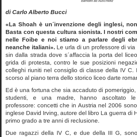
Bambini ad Auschwitz
di Carlo Alberto Bucci
«La Shoah è un´invenzione degli inglesi, non
Basta con questa cultura sionista. I nostri com
nelle Foibe e noi stiamo a parlare degli eb
neanche italiani».
Le urla di un professore di via
sin dalla strada dove s´affaccia la porta del liceo 
grida di protesta, contro le sue posizioni negazi
colleghi riuniti nel consiglio di classe della IV 
scorso al piano terra dello storico liceo darte roma
Ed è una fortuna che sia accaduto di pomeriggio, 
studenti, e una madre, hanno ascoltato le f
professore: concetti che in Austria nel 2006 sono 
inglese David Irving, autore del libro La guerra di H
primo grado a tre anni di reclusione.
Due ragazzi della IV C, e due della III G, son