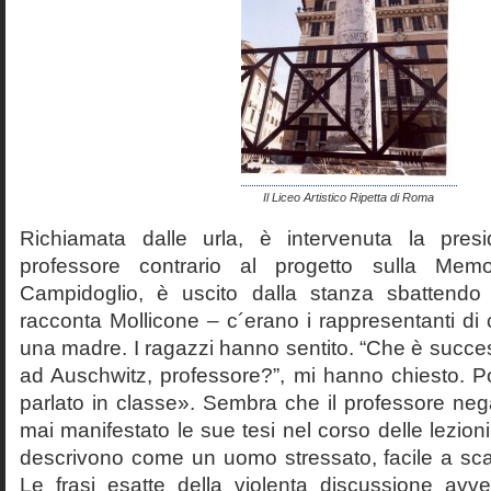
Il Liceo Artistico Ripetta di Roma
Richiamata dalle urla, è intervenuta la pres
professore contrario al progetto sulla Mem
Campidoglio, è uscito dalla stanza sbattendo 
racconta Mollicone – c´erano i rappresentanti di c
una madre. I ragazzi hanno sentito. “Che è succes
ad Auschwitz, professore?”, mi hanno chiesto. 
parlato in classe». Sembra che il professore neg
mai manifestato le sue tesi nel corso delle lezion
descrivono come un uomo stressato, facile a scat
Le frasi esatte della violenta discussione avv