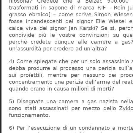
filosofia? Credete che a Belzec 900.000 
trasformati in sapone di marca RIF – Rein Ju
grasso ebraico] – come scrive Simon Wiesent
fosse incandescenti del signor Elie Wiesel 
calce viva del signor Jan Karski? Se sì, perc
condivide più le vostre convinzioni su que
perché credete dunque alle camere a gas?
un’assurdità per credere ad un’altra?
4) Come spiegate che per un solo assassinio a 
debba produrre al processo una perizia sull’
sui proiettili, mentre per nessuno dei proc
concentramento una perizia dell’arma del reat
quando erano in causa milioni di morti?
5) Disegnate una camera a gas nazista nella
sono stati assassinati per mezzo dello Zykl
funzionamento.
6) Per l’esecuzione di un condannato a mort