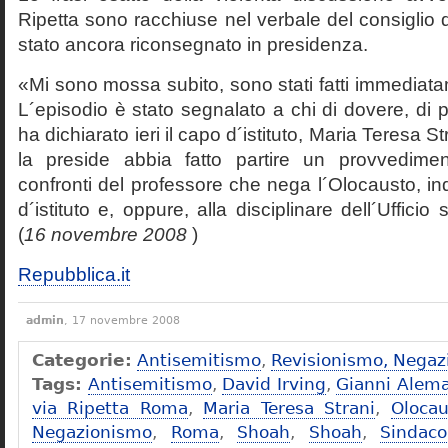
Ripetta sono racchiuse nel verbale del consiglio 
stato ancora riconsegnato in presidenza.
«Mi sono mossa subito, sono stati fatti immediatam
L´episodio è stato segnalato a chi di dovere, di 
ha dichiarato ieri il capo d´istituto, Maria Teresa S
la preside abbia fatto partire un provvedime
confronti del professore che nega l´Olocausto, ind
d´istituto e, oppure, alla disciplinare dell´Ufficio 
(
16 novembre 2008
)
Repubblica.it
admin
, 17 novembre 2008
Categorie:
Antisemitismo
,
Revisionismo, Negaz
Tags:
Antisemitismo
,
David Irving
,
Gianni Alem
via Ripetta Roma
,
Maria Teresa Strani
,
Olocau
Negazionismo
,
Roma
,
Shoah
,
Shoah
,
Sindac