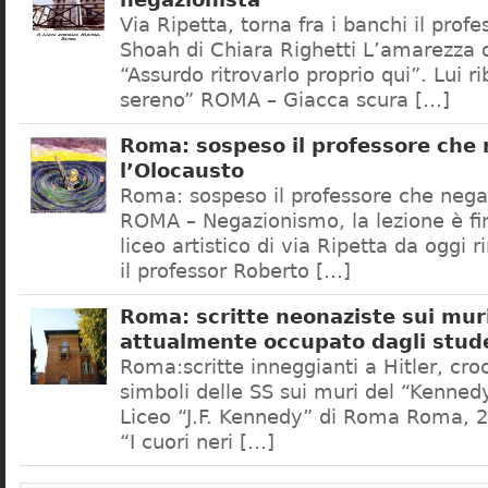
negazionista
Via Ripetta, torna fra i banchi il prof
Shoah di Chiara Righetti L’amarezza d
“Assurdo ritrovarlo proprio qui”. Lui r
sereno” ROMA – Giacca scura […]
Roma: sospeso il professore che
l’Olocausto
Roma: sospeso il professore che nega
ROMA – Negazionismo, la lezione è fini
liceo artistico di via Ripetta da oggi 
il professor Roberto […]
Roma: scritte neonaziste sui muri
attualmente occupato dagli stud
Roma:scritte inneggianti a Hitler, croc
simboli delle SS sui muri del “Kennedy
Liceo “J.F. Kennedy” di Roma Roma, 2
“I cuori neri […]