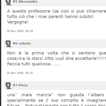
#5
Alessandro
A questo professore (se cosi si può chiamare)
tutto ciò che i miei parenti hanno subito!
Vergogna!
18 Nov 2008, 00:49
#6
celeste
Non è la prima volta che si sentono que
cose,ma lo starsi zitto vuol dire accettarle!!!!!
Faccia tutti qualcosa…….
18 Nov 2008, 08:25
#7
Piero
una” mela marcia” non guasta l’alber
specialmente se il suo compito è insegnare
future… fortunatamente non tutto il corpo doc