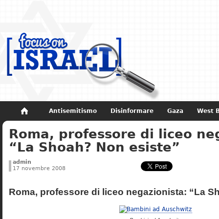
Antisemitismo
Disinformare
Gaza
West 
Roma, professore di liceo ne
Non dimenticare
Storia di Israele
“La Shoah? Non esiste”
admin
17 novembre 2008
Roma, professore di liceo negazionista: “La S