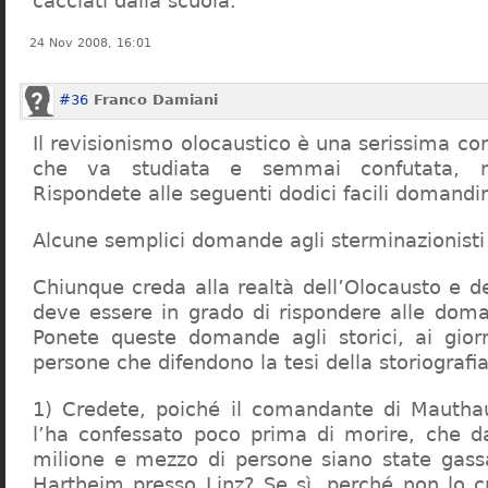
cacciati dalla scuola.
24 Nov 2008, 16:01
#36
Franco Damiani
Il revisionismo olocaustico è una serissima cor
che va studiata e semmai confutata, n
Rispondete alle seguenti dodici facili domandi
Alcune semplici domande agli sterminazionisti
Chiunque creda alla realtà dell’Olocausto e d
deve essere in grado di rispondere alle dom
Ponete queste domande agli storici, ai giorna
persone che difendono la tesi della storiografia 
1) Credete, poiché il comandante di Mauthau
l’ha confessato poco prima di morire, che d
milione e mezzo di persone siano state gassa
Hartheim presso Linz? Se sì, perché non lo 