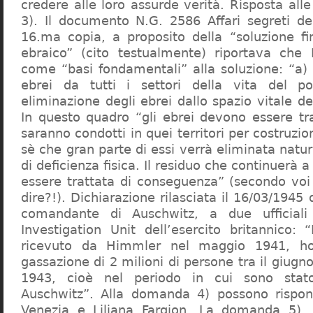
credere alle loro assurde verità. Risposta al
3). Il documento N.G. 2586 Affari segreti de
16.ma copia, a proposito della “soluzione f
ebraico” (cito testualmente) riportava che 
come “basi fondamentali” alla soluzione: “a) 
ebrei da tutti i settori della vita del p
eliminazione degli ebrei dallo spazio vitale d
In questo quadro “gli ebrei devono essere tra
saranno condotti in quei territori per costruzio
sè che gran parte di essi verrà eliminata nat
di deficienza fisica. Il residuo che continuerà 
essere trattata di conseguenza” (secondo vo
dire?!). Dichiarazione rilasciata il 16/03/1945
comandante di Auschwitz, a due ufficial
Investigation Unit dell’esercito britannico: 
ricevuto da Himmler nel maggio 1941, ho
gassazione di 2 milioni di persone tra il giugno
1943, cioè nel periodo in cui sono sta
Auschwitz”. Alla domanda 4) possono rispo
Venezia e Liliana Fargion. La domanda 5), 