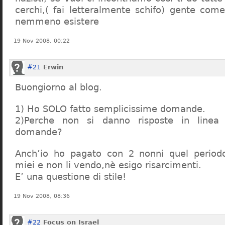
cerchi,( fai letteralmente schifo) gente co
nemmeno esistere
19 Nov 2008, 00:22
#21
Erwin
Buongiorno al blog.
1) Ho SOLO fatto semplicissime domande.
2)Perche non si danno risposte in linea 
domande?
Anch’io ho pagato con 2 nonni quel period
miei e non li vendo,nè esigo risarcimenti.
E’ una questione di stile!
19 Nov 2008, 08:36
#22
Focus on Israel