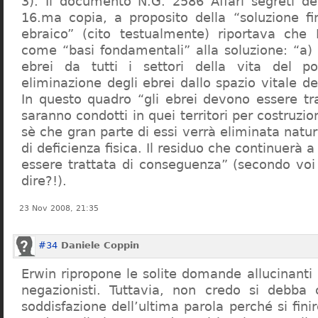
3). Il documento N.G. 2586 Affari segreti de
16.ma copia, a proposito della “soluzione f
ebraico” (cito testualmente) riportava che 
come “basi fondamentali” alla soluzione: “a) 
ebrei da tutti i settori della vita del p
eliminazione degli ebrei dallo spazio vitale d
In questo quadro “gli ebrei devono essere tra
saranno condotti in quei territori per costruzio
sè che gran parte di essi verrà eliminata nat
di deficienza fisica. Il residuo che continuerà 
essere trattata di conseguenza” (secondo vo
dire?!).
23 Nov 2008, 21:35
#34
Daniele Coppin
Erwin ripropone le solite domande allucinanti
negazionisti. Tuttavia, non credo si debba 
soddisfazione dell’ultima parola perché si finir