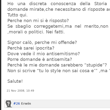
Ho una discreta conoscenza della Storia 
domande mirate,che necessitano di risposte a
Tutto qui.
Perche non mi si è risposto?
Se sbaglio correggetemi,ma nel merito,non c
,morali o politici. Nei fatti.
Signor calò, perche mi offende?
Perchè sarei ipocrita?
Dove vede il mio antisemitismo?
Porre domande è antisemita?
Perchè le mie domande sarebbero “stupide”?
Non si scrive “tu lo style non sai cosa e’” ,ma
Salute!
21 Nov 2008, 10:49
#26
Erwin