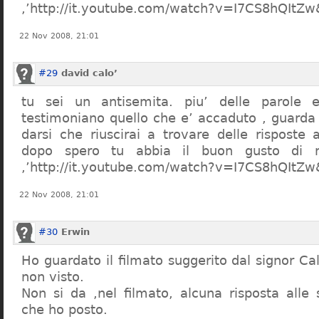
,’http://it.youtube.com/watch?v=I7CS8hQIt
22 Nov 2008, 21:01
#29
david calo’
tu sei un antisemita. piu’ delle parole e
testimoniano quello che e’ accaduto , guarda
darsi che riuscirai a trovare delle risposte
dopo spero tu abbia il buon gusto di n
,’http://it.youtube.com/watch?v=I7CS8hQIt
22 Nov 2008, 21:01
#30
Erwin
Ho guardato il filmato suggerito dal signor Ca
non visto.
Non si da ,nel filmato, alcuna risposta all
che ho posto.