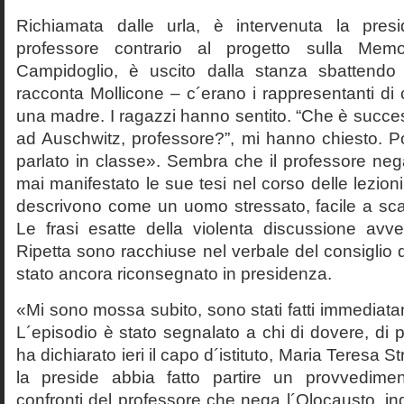
Richiamata dalle urla, è intervenuta la pres
professore contrario al progetto sulla Mem
Campidoglio, è uscito dalla stanza sbattendo 
racconta Mollicone – c´erano i rappresentanti di c
una madre. I ragazzi hanno sentito. “Che è succes
ad Auschwitz, professore?”, mi hanno chiesto. 
parlato in classe». Sembra che il professore neg
mai manifestato le sue tesi nel corso delle lezion
descrivono come un uomo stressato, facile a scat
Le frasi esatte della violenta discussione avv
Ripetta sono racchiuse nel verbale del consiglio 
stato ancora riconsegnato in presidenza.
«Mi sono mossa subito, sono stati fatti immediatam
L´episodio è stato segnalato a chi di dovere, di 
ha dichiarato ieri il capo d´istituto, Maria Teresa S
la preside abbia fatto partire un provvedime
confronti del professore che nega l´Olocausto, ind