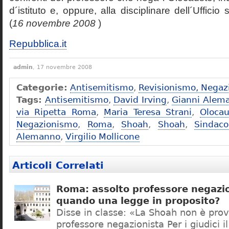
d´istituto e, oppure, alla disciplinare dell´Ufficio 
(
16 novembre 2008
)
Repubblica.it
admin
, 17 novembre 2008
Categorie:
Antisemitismo
,
Revisionismo, Negaz
Tags:
Antisemitismo
,
David Irving
,
Gianni Alem
via Ripetta Roma
,
Maria Teresa Strani
,
Olocau
Negazionismo
,
Roma
,
Shoah
,
Shoah
,
Sindac
Alemanno
,
Virgilio Mollicone
Articoli Correlati
Roma: assolto professore negazio
quando una legge in proposito?
Disse in classe: «La Shoah non è prov
professore negazionista Per i giudici i