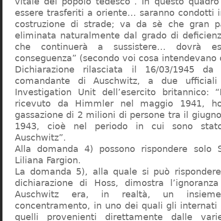
vitale del popolo tedesco”. In questo quadro
essere trasferiti a oriente… saranno condotti in
costruzione di strade; va da sè che gran pa
eliminata naturalmente dal grado di deficienza
che continuerà a sussistere… dovrà ess
conseguenza” (secondo voi cosa intendevano d
Dichiarazione rilasciata il 16/03/1945 d
comandante di Auschwitz, a due ufficial
Investigation Unit dell’esercito britannico: 
ricevuto da Himmler nel maggio 1941, ho
gassazione di 2 milioni di persone tra il giugno
1943, cioè nel periodo in cui sono sta
Auschwitz”.
Alla domanda 4) possono rispondere solo 
Liliana Fargion.
La domanda 5), alla quale si può rispondere
dichiarazione di Hoss, dimostra l’ignoranza 
Auschwitz era, in realtà, un insie
concentramento, in uno dei quali gli internati 
quelli provenienti direttamente dalle vari