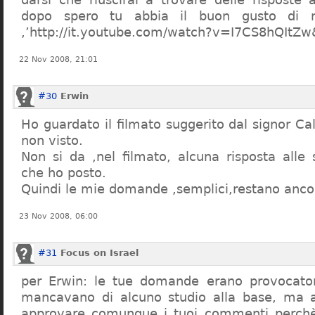
dopo spero tu abbia il buon gusto di n
,’http://it.youtube.com/watch?v=I7CS8hQIt
22 Nov 2008, 21:01
#30
Erwin
Ho guardato il filmato suggerito dal signor Ca
non visto.
Non si da ,nel filmato, alcuna risposta all
che ho posto.
Quindi le mie domande ,semplici,restano ancor
23 Nov 2008, 06:00
#31
Focus on Israel
per Erwin: le tue domande erano provocato
mancavano di alcuno studio alla base, ma 
approvare comunque i tuoi commenti perchè