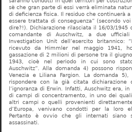
saranno condotti in quei territori per costruzio
sè che gran parte di essi verrà eliminata nat
di deficienza fisica. Il residuo che continuerà 
essere trattata di conseguenza” (secondo vo
dire?!). Dichiarazione rilasciata il 16/03/1945
comandante di Auschwitz, a due ufficial
Investigation Unit dell’esercito britannico: 
ricevuto da Himmler nel maggio 1941, ho
gassazione di 2 milioni di persone tra il giugno
1943, cioè nel periodo in cui sono sta
Auschwitz”. Alla domanda 4) possono rispo
Venezia e Liliana Fargion. La domanda 5), 
rispondere con la già citata dichiarazione 
l’ignoranza di Erwin. Infatti, Auschwitz era, in
di campi di concentramento, in uno dei quali 
altri campi o quelli provenienti direttamente
d’Europa, venivano condotti per la loro eli
Pertanto è ovvio che gli internati siano st
assassinati.