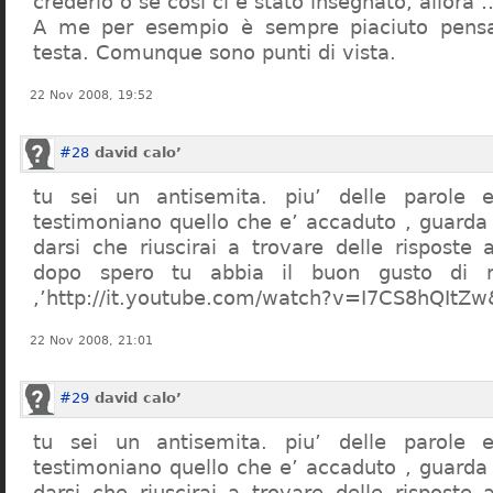
crederlo o se così ci è stato insegnato, allor
A me per esempio è sempre piaciuto pensa
testa. Comunque sono punti di vista.
22 Nov 2008, 19:52
#28
david calo’
tu sei un antisemita. piu’ delle parole e
testimoniano quello che e’ accaduto , guarda
darsi che riuscirai a trovare delle risposte
dopo spero tu abbia il buon gusto di n
,’http://it.youtube.com/watch?v=I7CS8hQIt
22 Nov 2008, 21:01
#29
david calo’
tu sei un antisemita. piu’ delle parole e
testimoniano quello che e’ accaduto , guarda
darsi che riuscirai a trovare delle risposte