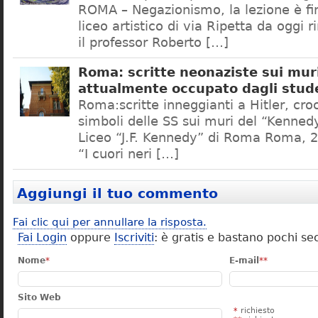
ROMA – Negazionismo, la lezione è fini
liceo artistico di via Ripetta da oggi 
il professor Roberto […]
Roma: scritte neonaziste sui muri
attualmente occupato dagli stud
Roma:scritte inneggianti a Hitler, croc
simboli delle SS sui muri del “Kennedy
Liceo “J.F. Kennedy” di Roma Roma, 2
“I cuori neri […]
Aggiungi il tuo commento
Fai clic qui per annullare la risposta.
Fai Login
oppure
Iscriviti
: è gratis e bastano pochi se
Nome
*
E-mail
**
Sito Web
*
richiesto