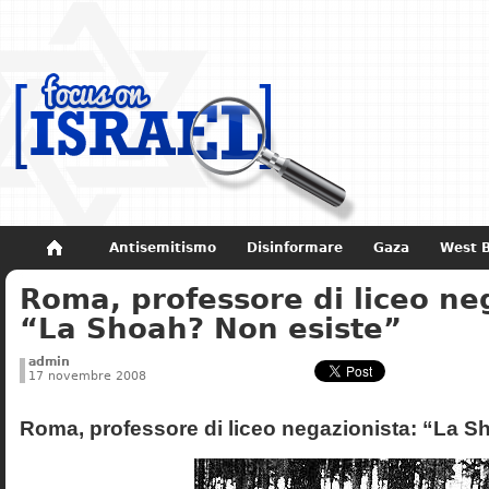
Antisemitismo
Disinformare
Gaza
West 
Roma, professore di liceo ne
Non dimenticare
Storia di Israele
“La Shoah? Non esiste”
admin
17 novembre 2008
Roma, professore di liceo negazionista: “La S