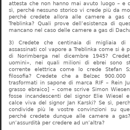
attesta che non hanno mai avuto luogo – e 
sì, perché nessuno storico vi crede più da m
perché credete allora alle camere a gas 
Treblinka? Quali prove dell’esistenza di qu
mancano nel caso delle camere a gas di Dac
3) Credete che centinaia di migliaia di 
assassinati col vapore a Treblinka come si è 
di Norimberga nel dicembre 1945? Credet
uomini», nei quali milioni di ebrei sono st
corrente elettrica come lo crede Stefan S
filosofia? Credete che a Belzec 900.000 
trasformati in sapone di marca RIF – Rein Ju
grasso ebraico] – come scrive Simon Wiesent
fosse incandescenti del signor Elie Wiesel 
calce viva del signor Jan Karski? Se sì, perc
condivide più le vostre convinzioni su que
perché credete dunque alle camere a gas?
un’assurdità per credere ad un’altra?