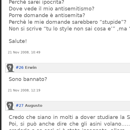
Perchè sarei ipocrita?
Dove vede il mio antisemitismo?
Porre domande è antisemita?
Perchè le mie domande sarebbero “stupide”?
Non si scrive “tu lo style non sai cosa e’” ,ma
Salute!
21 Nov 2008, 10:49
#26
Erwin
Sono bannato?
21 Nov 2008, 12:19
#27
Augusto
Credo che siano in molti a dover studiare la St
Poi, si può anche dire che gli asini volano…