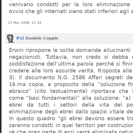
venivano condotti per la loro eliminazione 
ovvio che gli internati siano stati inferiori agli 
23 Nov 2008, 21:34
#33
Daniele Coppin
Erwin ripropone le solite domande allucinanti
negazionisti. Tuttavia, non credo si debba 
soddisfazione dell’ultima parola perché si finir
credere alle loro assurde verità. Risposta al
3). Il documento N.G. 2586 Affari segreti de
16.ma copia, a proposito della “soluzione f
ebraico” (cito testualmente) riportava che 
come “basi fondamentali” alla soluzione: “a) 
ebrei da tutti i settori della vita del p
eliminazione degli ebrei dallo spazio vitale d
In questo quadro “gli ebrei devono essere tra
saranno condotti in quei territori per costruzio
sè che gran parte di essi verrà eliminata nat