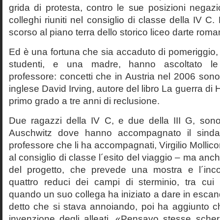
grida di protesta, contro le sue posizioni negazi
colleghi riuniti nel consiglio di classe della IV 
scorso al piano terra dello storico liceo darte roma
Ed è una fortuna che sia accaduto di pomeriggio, 
studenti, e una madre, hanno ascoltato le f
professore: concetti che in Austria nel 2006 sono 
inglese David Irving, autore del libro La guerra di H
primo grado a tre anni di reclusione.
Due ragazzi della IV C, e due della III G, son
Auschwitz dove hanno accompagnato il sinda
professore che li ha accompagnati, Virgilio Mollico
al consiglio di classe l´esito del viaggio – ma anch
del progetto, che prevede una mostra e l´inc
quattro reduci dei campi di sterminio, tra cu
quando un suo collega ha iniziato a dare in esca
detto che si stava annoiando, poi ha aggiunto c
invenzione degli alleati. «Pensavo stesse sch