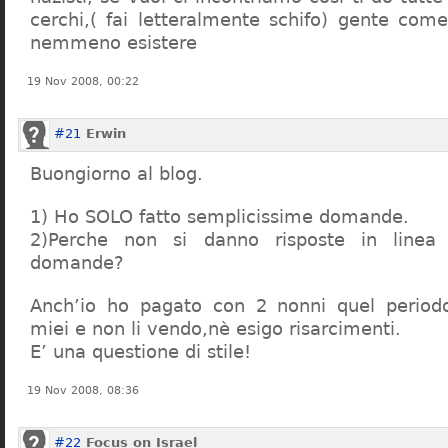
cerchi,( fai letteralmente schifo) gente co
nemmeno esistere
19 Nov 2008, 00:22
#21
Erwin
Buongiorno al blog.
1) Ho SOLO fatto semplicissime domande.
2)Perche non si danno risposte in linea 
domande?
Anch’io ho pagato con 2 nonni quel period
miei e non li vendo,nè esigo risarcimenti.
E’ una questione di stile!
19 Nov 2008, 08:36
#22
Focus on Israel