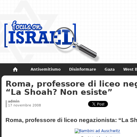
Antisemitismo
Disinformare
Gaza
West 
Roma, professore di liceo ne
Non dimenticare
Storia di Israele
“La Shoah? Non esiste”
admin
17 novembre 2008
Roma, professore di liceo negazionista: “La S