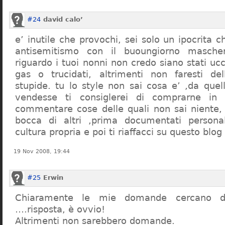
#24
david calo’
e’ inutile che provochi, sei solo un ipocrita 
antisemitismo con il buoungiorno masche
riguardo i tuoi nonni non credo siano stati uc
gas o trucidati, altrimenti non faresti d
stupide. tu lo style non sai cosa e’ ,da quel
vendesse ti consiglerei di comprarne in
commentare cose delle quali non sai niente,
bocca di altri ,prima documentati persona
cultura propria e poi ti riaffacci su questo blog
19 Nov 2008, 19:44
#25
Erwin
Chiaramente le mie domande cercano d
….risposta, è ovvio!
Altrimenti non sarebbero domande.