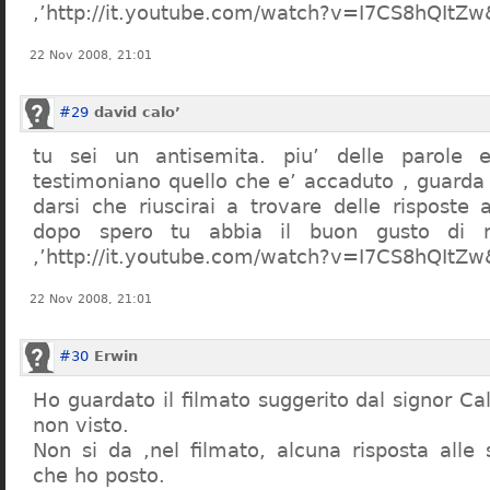
,’http://it.youtube.com/watch?v=I7CS8hQIt
22 Nov 2008, 21:01
#29
david calo’
tu sei un antisemita. piu’ delle parole e
testimoniano quello che e’ accaduto , guarda
darsi che riuscirai a trovare delle risposte
dopo spero tu abbia il buon gusto di n
,’http://it.youtube.com/watch?v=I7CS8hQIt
22 Nov 2008, 21:01
#30
Erwin
Ho guardato il filmato suggerito dal signor Ca
non visto.
Non si da ,nel filmato, alcuna risposta all
che ho posto.