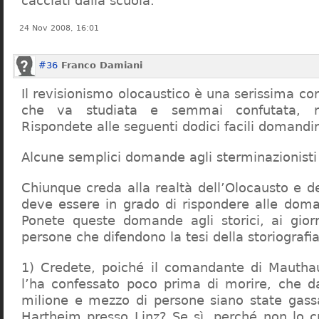
cacciati dalla scuola.
24 Nov 2008, 16:01
#36
Franco Damiani
Il revisionismo olocaustico è una serissima cor
che va studiata e semmai confutata, n
Rispondete alle seguenti dodici facili domandi
Alcune semplici domande agli sterminazionisti
Chiunque creda alla realtà dell’Olocausto e d
deve essere in grado di rispondere alle dom
Ponete queste domande agli storici, ai giorna
persone che difendono la tesi della storiografia 
1) Credete, poiché il comandante di Mauthau
l’ha confessato poco prima di morire, che d
milione e mezzo di persone siano state gassa
Hartheim presso Linz? Se sì, perché non lo 