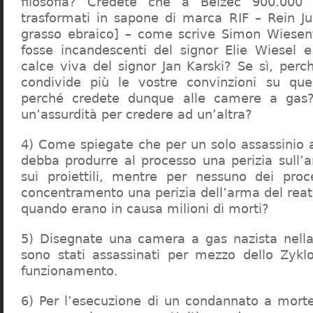
filosofia? Credete che a Belzec 900.000 
trasformati in sapone di marca RIF – Rein Ju
grasso ebraico] – come scrive Simon Wiesent
fosse incandescenti del signor Elie Wiesel 
calce viva del signor Jan Karski? Se sì, perc
condivide più le vostre convinzioni su que
perché credete dunque alle camere a gas?
un’assurdità per credere ad un’altra?
4) Come spiegate che per un solo assassinio a 
debba produrre al processo una perizia sull’
sui proiettili, mentre per nessuno dei proc
concentramento una perizia dell’arma del reat
quando erano in causa milioni di morti?
5) Disegnate una camera a gas nazista nella
sono stati assassinati per mezzo dello Zykl
funzionamento.
6) Per l’esecuzione di un condannato a mort