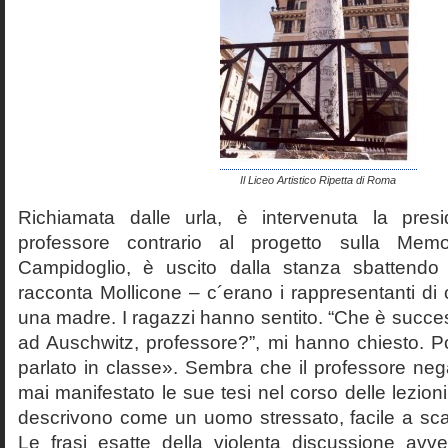
Il Liceo Artistico Ripetta di Roma
Richiamata dalle urla, è intervenuta la pres
professore contrario al progetto sulla Mem
Campidoglio, è uscito dalla stanza sbattendo 
racconta Mollicone – c´erano i rappresentanti di c
una madre. I ragazzi hanno sentito. “Che è succes
ad Auschwitz, professore?”, mi hanno chiesto. 
parlato in classe». Sembra che il professore neg
mai manifestato le sue tesi nel corso delle lezion
descrivono come un uomo stressato, facile a scat
Le frasi esatte della violenta discussione avv