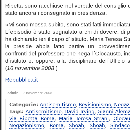
Ripetta sono racchiuse nel verbale del consiglio 
stato ancora riconsegnato in presidenza.
«Mi sono mossa subito, sono stati fatti immediatam
L´episodio è stato segnalato a chi di dovere, di 
ha dichiarato ieri il capo d´istituto, Maria Teresa S
la preside abbia fatto partire un provvedime
confronti del professore che nega l´Olocausto, ind
d´istituto e, oppure, alla disciplinare dell´Ufficio 
(
16 novembre 2008
)
Repubblica.it
admin
, 17 novembre 2008
Categorie:
Antisemitismo
,
Revisionismo, Negaz
Tags:
Antisemitismo
,
David Irving
,
Gianni Alem
via Ripetta Roma
,
Maria Teresa Strani
,
Olocau
Negazionismo
,
Roma
,
Shoah
,
Shoah
,
Sindac