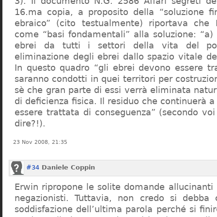
3). Il documento N.G. 2586 Affari segreti de
16.ma copia, a proposito della “soluzione f
ebraico” (cito testualmente) riportava che 
come “basi fondamentali” alla soluzione: “a) 
ebrei da tutti i settori della vita del p
eliminazione degli ebrei dallo spazio vitale d
In questo quadro “gli ebrei devono essere tra
saranno condotti in quei territori per costruzio
sè che gran parte di essi verrà eliminata nat
di deficienza fisica. Il residuo che continuerà 
essere trattata di conseguenza” (secondo vo
dire?!).
23 Nov 2008, 21:35
#34
Daniele Coppin
Erwin ripropone le solite domande allucinanti
negazionisti. Tuttavia, non credo si debba 
soddisfazione dell’ultima parola perché si finir