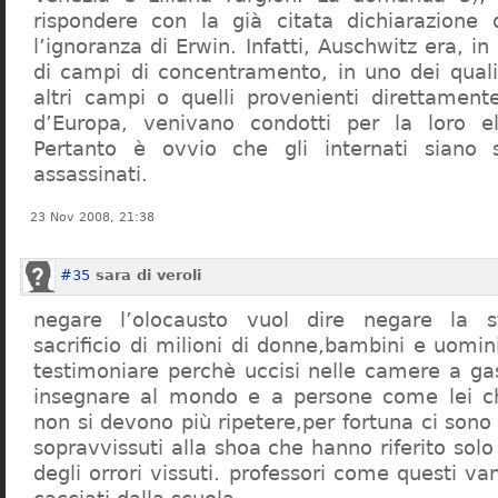
rispondere con la già citata dichiarazione 
l’ignoranza di Erwin. Infatti, Auschwitz era, in
di campi di concentramento, in uno dei quali 
altri campi o quelli provenienti direttamente
d’Europa, venivano condotti per la loro eli
Pertanto è ovvio che gli internati siano st
assassinati.
23 Nov 2008, 21:38
#35
sara di veroli
negare l’olocausto vuol dire negare la st
sacrificio di milioni di donne,bambini e uomi
testimoniare perchè uccisi nelle camere a ga
insegnare al mondo e a persone come lei ch
non si devono più ripetere,per fortuna ci sono
sopravvissuti alla shoa che hanno riferito so
degli orrori vissuti. professori come questi 