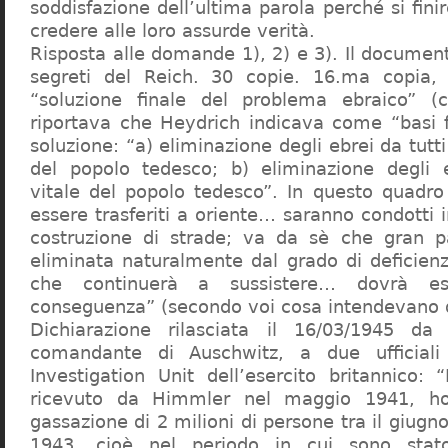
soddisfazione dell’ultima parola perché si finir
credere alle loro assurde verità.
Risposta alle domande 1), 2) e 3). Il documen
segreti del Reich. 30 copie. 16.ma copia, 
“soluzione finale del problema ebraico” (c
riportava che Heydrich indicava come “basi 
soluzione: “a) eliminazione degli ebrei da tutti 
del popolo tedesco; b) eliminazione degli e
vitale del popolo tedesco”. In questo quadro
essere trasferiti a oriente… saranno condotti in
costruzione di strade; va da sè che gran pa
eliminata naturalmente dal grado di deficienza
che continuerà a sussistere… dovrà ess
conseguenza” (secondo voi cosa intendevano d
Dichiarazione rilasciata il 16/03/1945 d
comandante di Auschwitz, a due ufficial
Investigation Unit dell’esercito britannico: 
ricevuto da Himmler nel maggio 1941, ho
gassazione di 2 milioni di persone tra il giugno
1943, cioè nel periodo in cui sono sta