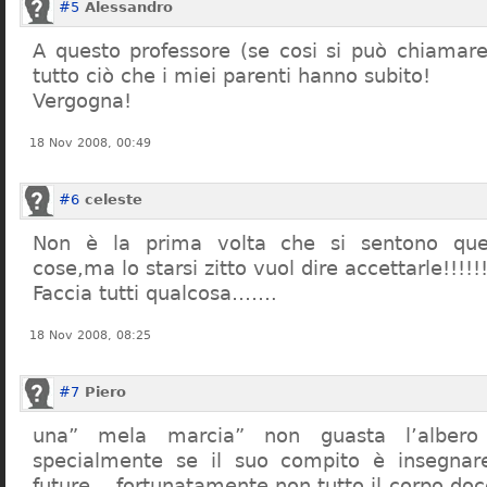
#5
Alessandro
A questo professore (se cosi si può chiamare)
tutto ciò che i miei parenti hanno subito!
Vergogna!
18 Nov 2008, 00:49
#6
celeste
Non è la prima volta che si sentono que
cose,ma lo starsi zitto vuol dire accettarle!!!!!
Faccia tutti qualcosa…….
18 Nov 2008, 08:25
#7
Piero
una” mela marcia” non guasta l’alber
specialmente se il suo compito è insegnare
future… fortunatamente non tutto il corpo doc