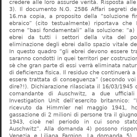
credere alle loro assurde verità. Risposta al
3). Il documento N.G. 2586 Affari segreti de
16.ma copia, a proposito della “soluzione f
ebraico” (cito testualmente) riportava che 
come “basi fondamentali” alla soluzione: “a) 
ebrei da tutti i settori della vita del p
eliminazione degli ebrei dallo spazio vitale d
In questo quadro “gli ebrei devono essere tra
saranno condotti in quei territori per costruzio
sè che gran parte di essi verrà eliminata nat
di deficienza fisica. Il residuo che continuerà 
essere trattata di conseguenza” (secondo vo
dire?!). Dichiarazione rilasciata il 16/03/1945
comandante di Auschwitz, a due ufficial
Investigation Unit dell’esercito britannico: 
ricevuto da Himmler nel maggio 1941, ho
gassazione di 2 milioni di persone tra il giugno
1943, cioè nel periodo in cui sono sta
Auschwitz”. Alla domanda 4) possono rispo
Venezia e Liliana Fargion. La domanda 5), 