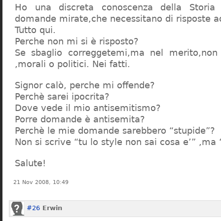
Ho una discreta conoscenza della Storia 
domande mirate,che necessitano di risposte a
Tutto qui.
Perche non mi si è risposto?
Se sbaglio correggetemi,ma nel merito,non c
,morali o politici. Nei fatti.
Signor calò, perche mi offende?
Perchè sarei ipocrita?
Dove vede il mio antisemitismo?
Porre domande è antisemita?
Perchè le mie domande sarebbero “stupide”?
Non si scrive “tu lo style non sai cosa e’” ,ma
Salute!
21 Nov 2008, 10:49
#26
Erwin