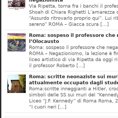
negazionista
Via Ripetta, torna fra i banchi il prof
Shoah di Chiara Righetti L’amarezza d
“Assurdo ritrovarlo proprio qui”. Lui r
sereno” ROMA – Giacca scura […]
Roma: sospeso il professore che
l’Olocausto
Roma: sospeso il professore che nega
ROMA – Negazionismo, la lezione è fini
liceo artistico di via Ripetta da oggi 
il professor Roberto […]
Roma: scritte neonaziste sui muri
attualmente occupato dagli stud
Roma:scritte inneggianti a Hitler, croc
simboli delle SS sui muri del “Kennedy
Liceo “J.F. Kennedy” di Roma Roma, 2
“I cuori neri […]