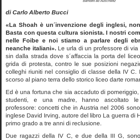
Bambini ad Auschwitz
di Carlo Alberto Bucci
«La Shoah è un´invenzione degli inglesi, non
Basta con questa cultura sionista. I nostri com
nelle Foibe e noi stiamo a parlare degli eb
neanche italiani».
Le urla di un professore di via
sin dalla strada dove s´affaccia la porta del liceo 
grida di protesta, contro le sue posizioni negazi
colleghi riuniti nel consiglio di classe della IV 
scorso al piano terra dello storico liceo darte roma
Ed è una fortuna che sia accaduto di pomeriggio, 
studenti, e una madre, hanno ascoltato le f
professore: concetti che in Austria nel 2006 sono 
inglese David Irving, autore del libro La guerra di H
primo grado a tre anni di reclusione.
Due ragazzi della IV C, e due della III G, son