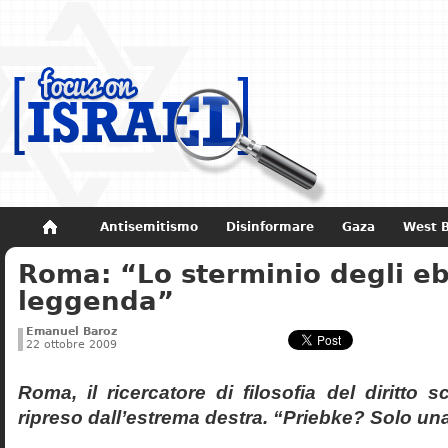
Antisemitismo
Disinformare
Gaza
West 
Roma: “Lo sterminio degli eb
Non dimenticare
Storia di Israele
leggenda”
Emanuel Baroz
22 ottobre 2009
Roma, il ricercatore di filosofia del diritto 
ripreso dall’estrema destra. “Priebke? Solo un