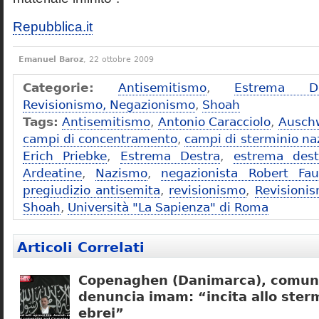
Repubblica.it
Emanuel Baroz
, 22 ottobre 2009
Categorie:
Antisemitismo
,
Estrema De
Revisionismo, Negazionismo
,
Shoah
Tags:
Antisemitismo
,
Antonio Caracciolo
,
Ausch
campi di concentramento
,
campi di sterminio naz
Erich Priebke
,
Estrema Destra
,
estrema dest
Ardeatine
,
Nazismo
,
negazionista Robert Fau
pregiudizio antisemita
,
revisionismo
,
Revisioni
Shoah
,
Università "La Sapienza" di Roma
Articoli Correlati
Copenaghen (Danimarca), comuni
denuncia imam: “incita allo sterm
ebrei”