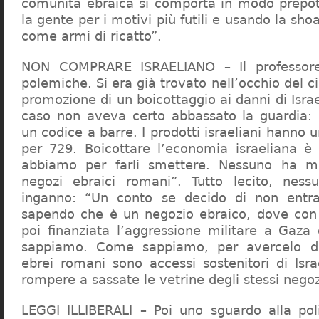
comunità ebraica si comporta in modo prepo
la gente per i motivi più futili e usando la sho
come armi di ricatto”.
NON COMPRARE ISRAELIANO – Il professor
polemiche. Si era già trovato nell’occhio del ci
promozione di un boicottaggio ai danni di Isra
caso non aveva certo abbassato la guardia: 
un codice a barre. I prodotti israeliani hanno u
per 729. Boicottare l’economia israeliana è
abbiamo per farli smettere. Nessuno ha m
negozi ebraici romani”. Tutto lecito, ness
inganno: “Un conto se decido di non entr
sapendo che è un negozio ebraico, dove con 
poi finanziata l’aggressione militare a Gaza
sappiamo. Come sappiamo, per avercelo de
ebrei romani sono accessi sostenitori di Isra
rompere a sassate le vetrine degli stessi negoz
LEGGI ILLIBERALI – Poi uno sguardo alla poli