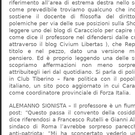
riferimento all’area di estrema destra nello s
come prevedibile troviamo qualcuno che in
sostiene il docente di filosofia del diritt
polemiche per via delle sue posizioni sulla S
leggere uno dei blog di Caracciolo per capire
come dice il professore nel difendersi dalle cr
attraverso il blog Civium Libertas ), che Rep
titolo e nel pezzo, dato una versione mi
pensiero. Ed è proprio leggendo una delle s
scopriamo affermazioni non meno sorpre
attribuitegli ieri dal quotidiano. Si parla di po
in Club Tiberino – Fare politica con il popo
italiano, un sito poco aggiornato in cui Cara
come coordinatore provinciale di Forza Italia.
ALEMANNO SIONISTA – Il professore è un fium
post: “Questo passa il convento della cosid
dice riferendosi a Francesco Rutelli e Gianni 
sindaco di Roma l’avrebbe sorpreso parecch
anti-patriota: “Mi ha sconcertato vederlo u