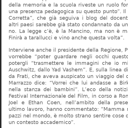
della memoria e la scuola riveste un ruolo f
una presenza pedagogica su questo punto”. Il 
Corretta”, che già seguiva i blog del docen
altri paesi sarebbe già stato condannato da un t
no. La legge c’è, è la Mancino, ma non è ma
Finirà a tarallucci e vino anche questa volta”.
Interviene anche il presidente della Regione, 
vorrebbe “poter guardare negli occhi questo
potergli “trasmettere le immagini che io m
Auschwitz, dallo Yad Vashem”. E, sulla linea 
da Frati, che aveva auspicato un viaggio del
Marrazzo dice: “Vorrei che lui andasse a Bi
nella stanza dei bambini”. L’eco della notiz
Festival Internazionale del Film, in corso a Rom
Joel e Ethan Coen, nell’ambito della prese
ultimo lavoro, hanno commentato: “Mamma m
pazzi nel mondo, è molto strano sentire cose 
un contesto accademico”.