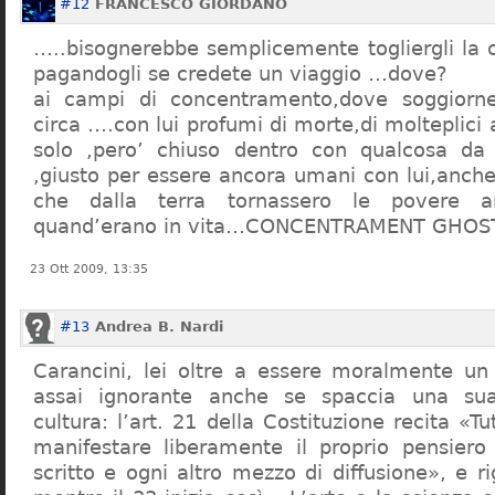
#12
FRANCESCO GIORDANO
…..bisognerebbe semplicemente togliergli la c
pagandogli se credete un viaggio …dove?
ai campi di concentramento,dove soggiorn
circa ….con lui profumi di morte,di molteplici 
solo ,pero’ chiuso dentro con qualcosa d
,giusto per essere ancora umani con lui,anch
che dalla terra tornassero le povere a
quand’erano in vita…CONCENTRAMENT GHOST
23 Ott 2009, 13:35
#13
Andrea B. Nardi
Carancini, lei oltre a essere moralmente un
assai ignorante anche se spaccia una su
cultura: l’art. 21 della Costituzione recita «Tu
manifestare liberamente il proprio pensiero
scritto e ogni altro mezzo di diffusione», e 