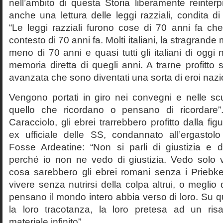
nell’ambito di questa Storia liberamente reinterpr
anche una lettura delle leggi razziali, condita di
“Le leggi razziali furono cose di 70 anni fa che
contesto di 70 anni fa. Molti italiani, la stragran
meno di 70 anni e quasi tutti gli italiani di og
memoria diretta di quegli anni. A trarne profitto 
avanzata che sono diventati una sorta di eroi nazio
Vengono portati in giro nei convegni e nelle sc
quello che ricordano o pensano di ricordare
Caracciolo, gli ebrei trarrebbero profitto dalla fig
ex ufficiale delle SS, condannato all’ergastolo 
Fosse Ardeatine: “Non si parli di giustizia e 
perché io non ne vedo di giustizia. Vedo solo 
cosa sarebbero gli ebrei romani senza i Prieb
vivere senza nutrirsi della colpa altrui, o meglio
pensano il mondo intero abbia verso di loro. Su 
la loro tracotanza, la loro pretesa ad un ris
materiale infinito”.