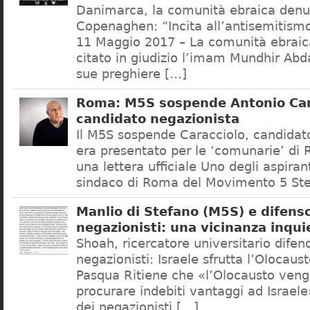
Danimarca, la comunità ebraica denu
Copenaghen: “Incita all’antisemitis
11 Maggio 2017 – La comunità ebrai
citato in giudizio l’imam Mundhir Abd
sue preghiere […]
Roma: M5S sospende Antonio Car
candidato negazionista
Il M5S sospende Caracciolo, candidato
era presentato per le ‘comunarie’ di
una lettera ufficiale Uno degli aspiran
sindaco di Roma del Movimento 5 Ste
Manlio di Stefano (M5S) e difenso
negazionisti: una vicinanza inqui
Shoah, ricercatore universitario difen
negazionisti: Israele sfrutta l’Olocaus
Pasqua Ritiene che «l’Olocausto venga
procurare indebiti vantaggi ad Israele
dei negazionisti […]