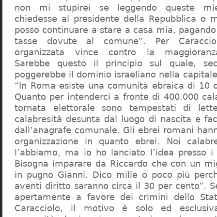
non mi stupirei se leggendo queste mie
chiedesse al presidente della Repubblica o 
posso continuare a stare a casa mia, pagando 
tasse dovute al comune”. Per Caraccio
organizzata vince contro la maggioranza
Sarebbe questo il principio sul quale, se
poggerebbe il dominio israeliano nella capita
“In Roma esiste una comunità ebraica di 10 
Quanto per intenderci a fronte di 400.000 cal
tornata elettorale sono tempestati di lette
calabresità desunta dal luogo di nascita e fa
dall’anagrafe comunale. Gli ebrei romani hann
organizzazione in quanto ebrei. Noi calabr
l’abbiamo, ma io ho lanciato l’idea presso 
Bisogna imparare da Riccardo che con un migl
in pugno Gianni. Dico mille o poco più perch
aventi diritto saranno circa il 30 per cento”. S
apertamente a favore dei crimini dello Stat
Caracciolo, il motivo è solo ed esclusi