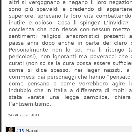
altri si vergognano e negano il loro negazion
sono più spavaldi e credendo di apparten
superiore, sprecano la loro vita combattendo
inutile e odioso. Cosa li spinge? L’invidia? 
coscienza che non riesce con nessun mezzo a
sentimenti religiosi anacronistici presenti
passa anni dopo anche in parte del clero cr
Personalmente non lo so, ma li ritengo (
pericolosi), non ignoranti ma poveracci che
curati (non so se la cura possa essere suffici
come si dice spesso, nei lager nazisti, a 
commessi dai personaggi che hanno “pensato”
come pensano o come vorrebbero agire l
indubbio che in Italia a differenza di molti a
stata varata una legge semplice, chiar
l’antisemitismo.
24 Ott 2009, 18:41
#15
Marco