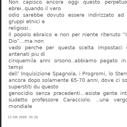
Non capisco ancora oggi questo perpetuo
ebrei..quando il vero
odio sarebbe dovuto essere indirizzato ad
gruppi etnici e
religiosi..
Il popolo ebraico e non per niente ritenuto “
Dio”…ma non
vedo perche per questa scelta impostaci 
antenati piu di
cinquemila anni orsono..abbiamo pagato in
tempi
dell’ Inquisizione Spagnola, i Progromi, lo St
ancora dopo solamente 65-70 anni, dove ci s
superstiti du questo
genocidio senza precedenti…esiste gente int
sudetto professore Caracciolo. ..una verg
mondiale
23 Ott 2009, 05:26