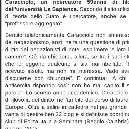
Caracciolo, un ricercatore 59enne di filo
dell’università La Sapienza.
Secondo il sito uffic
di teoria dello Stato è ricercatore, anche se
“professore aggregato”.
Sentito telefonicamente Caracciolo non smentisc
del negazionismo, anzi, ne fa una questione di pri
diritto dei negazionisti di poter esprimere le loro 
carcere”. C’è da chiedersi, allora, se tra i suoi 
che lo leggono qualcuno si sia mai ribellato. 
ricevuto insulti, ma non mi interessa. Vado av
discuterne con chiunque”. E continua: “A ch
antisemita rispondo così: non ho mai capito il s
parola”. Lo scorso anno accademico, Caracciolo
di filosofia del diritto, nell’ambito del corso di laurea
Europei. Oltre a salire in cattedra nel più grande
vanta di gestire ben 33 blog e si definisce coordin
club di Forza Italia a Seminara (Reggio Calabria
uno nel 2003.