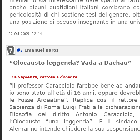
riteniamo sia interessante dare spazio al fa
anche alcuni quotidiani italiani sembrano ess
pericolosità di chi sostiene tesi del genere, o
una posizione di pseudo insegnante in una uni
22 Ott 2009, 12:44
#2
Emanuel Baroz
“Olocausto leggenda? Vada a Dachau”
La Sapienza, rettore a docente
“Il professor Caracciolo farebbe bene ad and
io sono stato all’età di 16 anni, oppure dovre
le Fosse Ardeatine”. Replica così il rettore 
Sapienza di Roma Luigi Frati alle dichiarazioni
Filosofia del diritto Antonio Caracciolo
l’Olocausto “una leggenda”. E il sindac
Alemanno intende chiedere la sua sospensione