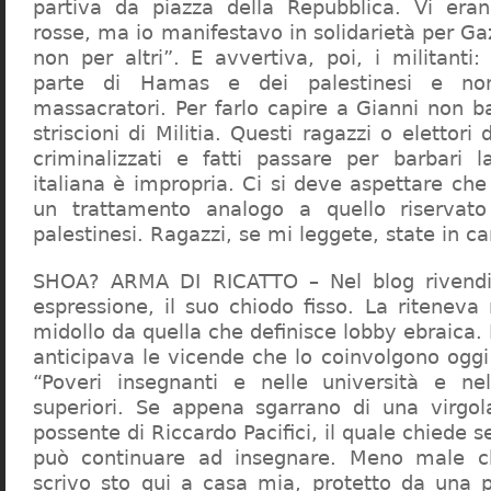
partiva da piazza della Repubblica. Vi era
rosse, ma io manifestavo in solidarietà per Gaz
non per altri”. E avvertiva, poi, i militanti
parte di Hamas e dei palestinesi e non 
massacratori. Per farlo capire a Gianni non b
striscioni di Militia. Questi ragazzi o elettori
criminalizzati e fatti passare per barbari l
italiana è impropria. Ci si deve aspettare che 
un trattamento analogo a quello riserva
palestinesi. Ragazzi, se mi leggete, state in 
SHOA? ARMA DI RICATTO – Nel blog rivendic
espressione, il suo chiodo fisso. La riteneva
midollo da quella che definisce lobby ebraica.
anticipava le vicende che lo coinvolgono oggi
“Poveri insegnanti e nelle università e ne
superiori. Se appena sgarrano di una virgol
possente di Riccardo Pacifici, il quale chiede s
può continuare ad insegnare. Meno male c
scrivo sto qui a casa mia, protetto da una 