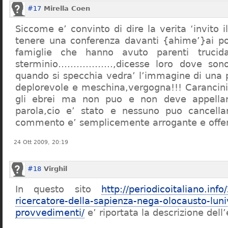
#17
Mirella Coen
Siccome e’ convinto di dire la verita ‘invito i
tenere una conferenza davanti {ahime’}ai poc
famiglie che hanno avuto parenti trucid
sterminio………………,dicesse loro dove sono f
quando si specchia vedra’ l’immagine di una 
deplorevole e meschina,vergogna!!! Carancin
gli ebrei ma non puo e non deve appellarsi
parola,cio e’ stato e nessuno puo cancellar
commento e’ semplicemente arrogante e offe
24 Ott 2009, 20:19
#18
Virghil
In questo sito
http://periodicoitaliano.inf
ricercatore-della-sapienza-nega-olocausto-lun
provvedimenti/
e’ riportata la descrizione dell’