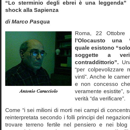
“Lo sterminio degli ebrei è una leggenda” p
shock alla Sapienza
di Marco Pasqua
Roma, 22 Ottobr
l’Olocausto una 
quale esistono “solo 
soggette a veri
contraddittorio”.
Una
“per colpevolizzare 
vinti”. Anche le cam
e non concesso che
veramente esistite”, 
verità “da verificare”.
Come “i sei milioni di morti nei campi di concentr
reinterpretata secondo i folli principi del negazi
trovare terreno fertile nel pensiero e nei blog