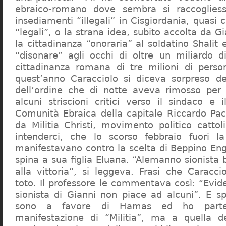
ebraico-romano dove sembra si raccogliess
insediamenti “illegali” in Cisgiordania, quasi c
“legali”, o la strana idea, subito accolta da G
la cittadinanza “onoraria” al soldatino Shali
“disonare” agli occhi di oltre un miliardo d
cittadinanza romana di tre milioni di perso
quest’anno Caracciolo si diceva sorpreso del
dell’ordine che di notte aveva rimosso per
alcuni striscioni critici verso il sindaco e 
Comunità Ebraica della capitale Riccardo Paci
da Militia Christi, movimento politico cattoli
intenderci, che lo scorso febbraio fuori la
manifestavano contro la scelta di Beppino Eng
spina a sua figlia Eluana. “Alemanno sionista
alla vittoria”, si leggeva. Frasi che Caracci
toto. Il professore le commentava così: “Evid
sionista di Gianni non piace ad alcuni”. E s
sono a favore di Hamas ed ho partec
manifestazione di “Militia”, ma a quella 