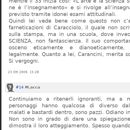
mentre il 33 inizia così: «L’arte e la scienza s
ne è l’insegnamento» e si rivolge all’inseg
previsto tramite idonei esami attitudinali.
Quindi lei vede bene come questo non c’e
farneticazioni di Caracciolo, il quale non scr
sulla stampa, ma in una scuola, dove inve
SCIENZA, non fantascienza. Il suo comport
osceno eticamente e dianoeticamente, 
legalmente. Quanto a lei, Carancini, merita so
Si vergogni.
23 Ott 2009, 15:28
#14
M.acca
Continuiamo a ritenerli ignoranti, ma a 
personaggi hanno qualcosa di diverso dal
malati e bastardi dentro, sono pazzi. Odiano i
Non sono in grado di dare una spiegazione
dimostra il loro atteggiamento. Spesso quando