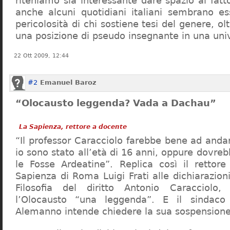
riteniamo sia interessante dare spazio al fa
anche alcuni quotidiani italiani sembrano ess
pericolosità di chi sostiene tesi del genere, o
una posizione di pseudo insegnante in una uni
22 Ott 2009, 12:44
#2
Emanuel Baroz
“Olocausto leggenda? Vada a Dachau”
La Sapienza, rettore a docente
“Il professor Caracciolo farebbe bene ad and
io sono stato all’età di 16 anni, oppure dovre
le Fosse Ardeatine”. Replica così il rettore 
Sapienza di Roma Luigi Frati alle dichiarazioni
Filosofia del diritto Antonio Caracciolo
l’Olocausto “una leggenda”. E il sindac
Alemanno intende chiedere la sua sospensione