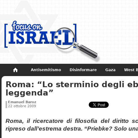
Antisemitismo
Disinformare
Gaza
West 
Roma: “Lo sterminio degli eb
Non dimenticare
Storia di Israele
leggenda”
Emanuel Baroz
22 ottobre 2009
Roma, il ricercatore di filosofia del diritto 
ripreso dall’estrema destra. “Priebke? Solo un