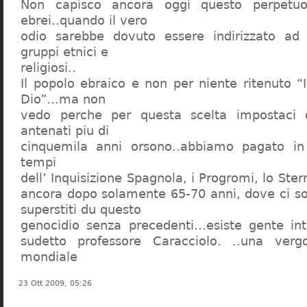
Non capisco ancora oggi questo perpetuo
ebrei..quando il vero
odio sarebbe dovuto essere indirizzato ad
gruppi etnici e
religiosi..
Il popolo ebraico e non per niente ritenuto “
Dio”…ma non
vedo perche per questa scelta impostaci 
antenati piu di
cinquemila anni orsono..abbiamo pagato in
tempi
dell’ Inquisizione Spagnola, i Progromi, lo St
ancora dopo solamente 65-70 anni, dove ci s
superstiti du questo
genocidio senza precedenti…esiste gente int
sudetto professore Caracciolo. ..una verg
mondiale
23 Ott 2009, 05:26