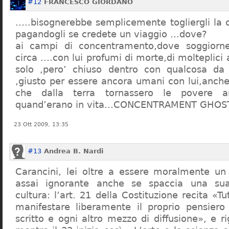
#12
FRANCESCO GIORDANO
…..bisognerebbe semplicemente togliergli la c
pagandogli se credete un viaggio …dove?
ai campi di concentramento,dove soggiorn
circa ….con lui profumi di morte,di molteplici 
solo ,pero’ chiuso dentro con qualcosa d
,giusto per essere ancora umani con lui,anch
che dalla terra tornassero le povere a
quand’erano in vita…CONCENTRAMENT GHOST
23 Ott 2009, 13:35
#13
Andrea B. Nardi
Carancini, lei oltre a essere moralmente un
assai ignorante anche se spaccia una su
cultura: l’art. 21 della Costituzione recita «Tu
manifestare liberamente il proprio pensiero
scritto e ogni altro mezzo di diffusione», e 