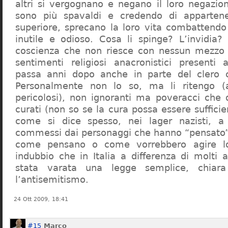
altri si vergognano e negano il loro negazion
sono più spavaldi e credendo di apparten
superiore, sprecano la loro vita combattendo
inutile e odioso. Cosa li spinge? L’invidia? 
coscienza che non riesce con nessun mezzo a
sentimenti religiosi anacronistici presenti
passa anni dopo anche in parte del clero cr
Personalmente non lo so, ma li ritengo (
pericolosi), non ignoranti ma poveracci che
curati (non so se la cura possa essere suffici
come si dice spesso, nei lager nazisti, a 
commessi dai personaggi che hanno “pensato”
come pensano o come vorrebbero agire l
indubbio che in Italia a differenza di molti a
stata varata una legge semplice, chiar
l’antisemitismo.
24 Ott 2009, 18:41
#15
Marco