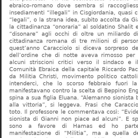
ebraico-romano dove sembra si raccogliess
insediamenti “illegali” in Cisgiordania, quasi c
“legali”, o la strana idea, subito accolta da G
la cittadinanza “onoraria” al soldatino Shali
“disonare” agli occhi di oltre un miliardo d
cittadinanza romana di tre milioni di perso
quest’anno Caracciolo si diceva sorpreso del
dell’ordine che di notte aveva rimosso per
alcuni striscioni critici verso il sindaco e 
Comunità Ebraica della capitale Riccardo Paci
da Militia Christi, movimento politico cattoli
intenderci, che lo scorso febbraio fuori la
manifestavano contro la scelta di Beppino Eng
spina a sua figlia Eluana. “Alemanno sionista
alla vittoria”, si leggeva. Frasi che Caracci
toto. Il professore le commentava così: “Evid
sionista di Gianni non piace ad alcuni”. E s
sono a favore di Hamas ed ho partec
manifestazione di “Militia”, ma a quella 