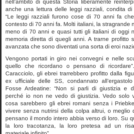
nell’ambito di questa Storia liberamente reinterpr
anche una lettura delle leggi razziali, condita di
“Le leggi razziali furono cose di 70 anni fa che
contesto di 70 anni fa. Molti italiani, la stragran
meno di 70 anni e quasi tutti gli italiani di og
memoria diretta di quegli anni. A trarne profitto 
avanzata che sono diventati una sorta di eroi nazio
Vengono portati in giro nei convegni e nelle sc
quello che ricordano o pensano di ricordare
Caracciolo, gli ebrei trarrebbero profitto dalla fig
ex ufficiale delle SS, condannato all’ergastolo 
Fosse Ardeatine: “Non si parli di giustizia e 
perché io non ne vedo di giustizia. Vedo solo 
cosa sarebbero gli ebrei romani senza i Prieb
vivere senza nutrirsi della colpa altrui, o meglio
pensano il mondo intero abbia verso di loro. Su 
la loro tracotanza, la loro pretesa ad un ris
materiale infinito”.