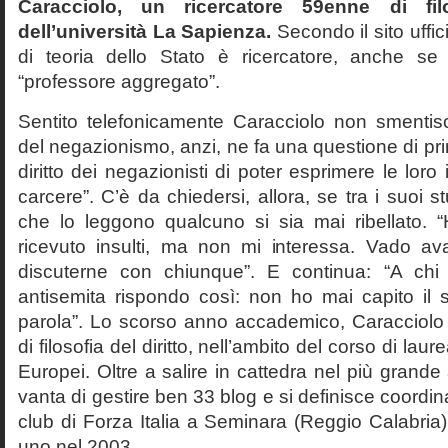
Caracciolo, un ricercatore 59enne di filo
dell’università La Sapienza.
Secondo il sito uffic
di teoria dello Stato è ricercatore, anche se
“professore aggregato”.
Sentito telefonicamente Caracciolo non smentisc
del negazionismo, anzi, ne fa una questione di pri
diritto dei negazionisti di poter esprimere le loro 
carcere”. C’è da chiedersi, allora, se tra i suoi 
che lo leggono qualcuno si sia mai ribellato. 
ricevuto insulti, ma non mi interessa. Vado av
discuterne con chiunque”. E continua: “A ch
antisemita rispondo così: non ho mai capito il s
parola”. Lo scorso anno accademico, Caracciolo
di filosofia del diritto, nell’ambito del corso di laurea
Europei. Oltre a salire in cattedra nel più grande
vanta di gestire ben 33 blog e si definisce coordin
club di Forza Italia a Seminara (Reggio Calabria
uno nel 2003.