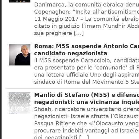
Danimarca, la comunità ebraica denu
Copenaghen: “Incita all’antisemitis
11 Maggio 2017 – La comunità ebrai
citato in giudizio l’imam Mundhir Abd
sue preghiere […]
Roma: M5S sospende Antonio Car
candidato negazionista
Il M5S sospende Caracciolo, candidato
era presentato per le ‘comunarie’ di
una lettera ufficiale Uno degli aspiran
sindaco di Roma del Movimento 5 Ste
Manlio di Stefano (M5S) e difenso
negazionisti: una vicinanza inqui
Shoah, ricercatore universitario difen
negazionisti: Israele sfrutta l’Olocaus
Pasqua Ritiene che «l’Olocausto venga
procurare indebiti vantaggi ad Israele
dei negazionisti […]