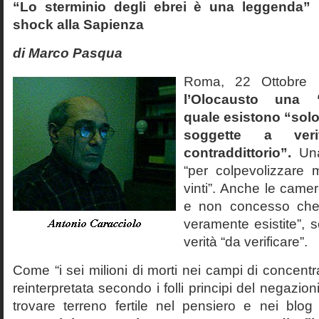
“Lo sterminio degli ebrei è una leggenda” p
shock alla Sapienza
di Marco Pasqua
Roma, 22 Ottobr
l’Olocausto una 
quale esistono “solo 
soggette a veri
contraddittorio”.
Una
“per colpevolizzare 
vinti”. Anche le cam
e non concesso che
veramente esistite”, 
verità “da verificare”.
Come “i sei milioni di morti nei campi di concentr
reinterpretata secondo i folli principi del negazi
trovare terreno fertile nel pensiero e nei blog