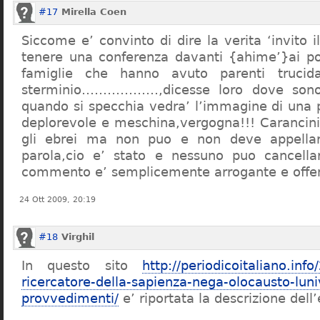
#17
Mirella Coen
Siccome e’ convinto di dire la verita ‘invito i
tenere una conferenza davanti {ahime’}ai poc
famiglie che hanno avuto parenti trucid
sterminio………………,dicesse loro dove sono f
quando si specchia vedra’ l’immagine di una 
deplorevole e meschina,vergogna!!! Carancin
gli ebrei ma non puo e non deve appellarsi
parola,cio e’ stato e nessuno puo cancellar
commento e’ semplicemente arrogante e offe
24 Ott 2009, 20:19
#18
Virghil
In questo sito
http://periodicoitaliano.inf
ricercatore-della-sapienza-nega-olocausto-lun
provvedimenti/
e’ riportata la descrizione dell’