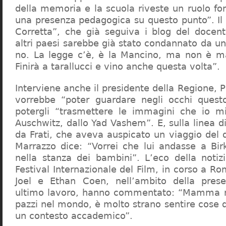
della memoria e la scuola riveste un ruolo f
una presenza pedagogica su questo punto”. Il 
Corretta”, che già seguiva i blog del docen
altri paesi sarebbe già stato condannato da un t
no. La legge c’è, è la Mancino, ma non è ma
Finirà a tarallucci e vino anche questa volta”.
Interviene anche il presidente della Regione, 
vorrebbe “poter guardare negli occhi questo
potergli “trasmettere le immagini che io m
Auschwitz, dallo Yad Vashem”. E, sulla linea 
da Frati, che aveva auspicato un viaggio del
Marrazzo dice: “Vorrei che lui andasse a Bi
nella stanza dei bambini”. L’eco della notiz
Festival Internazionale del Film, in corso a Rom
Joel e Ethan Coen, nell’ambito della prese
ultimo lavoro, hanno commentato: “Mamma m
pazzi nel mondo, è molto strano sentire cose 
un contesto accademico”.