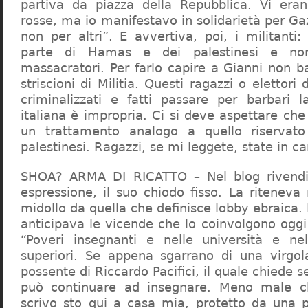
partiva da piazza della Repubblica. Vi era
rosse, ma io manifestavo in solidarietà per Gaz
non per altri”. E avvertiva, poi, i militanti
parte di Hamas e dei palestinesi e non 
massacratori. Per farlo capire a Gianni non b
striscioni di Militia. Questi ragazzi o elettori
criminalizzati e fatti passare per barbari l
italiana è impropria. Ci si deve aspettare che 
un trattamento analogo a quello riserva
palestinesi. Ragazzi, se mi leggete, state in 
SHOA? ARMA DI RICATTO – Nel blog rivendic
espressione, il suo chiodo fisso. La riteneva
midollo da quella che definisce lobby ebraica.
anticipava le vicende che lo coinvolgono oggi
“Poveri insegnanti e nelle università e ne
superiori. Se appena sgarrano di una virgol
possente di Riccardo Pacifici, il quale chiede s
può continuare ad insegnare. Meno male c
scrivo sto qui a casa mia, protetto da una 