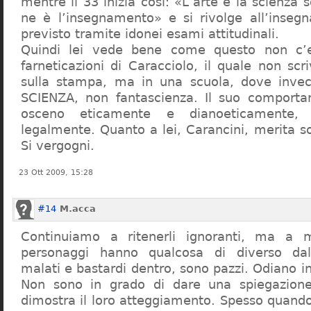
mentre il 33 inizia così: «L’arte e la scienza s
ne è l’insegnamento» e si rivolge all’inseg
previsto tramite idonei esami attitudinali.
Quindi lei vede bene come questo non c’e
farneticazioni di Caracciolo, il quale non scr
sulla stampa, ma in una scuola, dove inve
SCIENZA, non fantascienza. Il suo comport
osceno eticamente e dianoeticamente, 
legalmente. Quanto a lei, Carancini, merita so
Si vergogni.
23 Ott 2009, 15:28
#14
M.acca
Continuiamo a ritenerli ignoranti, ma a 
personaggi hanno qualcosa di diverso dal
malati e bastardi dentro, sono pazzi. Odiano i
Non sono in grado di dare una spiegazione
dimostra il loro atteggiamento. Spesso quando