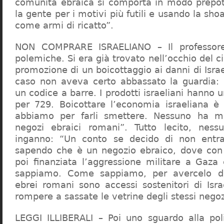
comunità ebraica si comporta in modo prepo
la gente per i motivi più futili e usando la sho
come armi di ricatto”.
NON COMPRARE ISRAELIANO – Il professor
polemiche. Si era già trovato nell’occhio del ci
promozione di un boicottaggio ai danni di Isra
caso non aveva certo abbassato la guardia: 
un codice a barre. I prodotti israeliani hanno u
per 729. Boicottare l’economia israeliana è
abbiamo per farli smettere. Nessuno ha m
negozi ebraici romani”. Tutto lecito, ness
inganno: “Un conto se decido di non entr
sapendo che è un negozio ebraico, dove con 
poi finanziata l’aggressione militare a Gaza
sappiamo. Come sappiamo, per avercelo de
ebrei romani sono accessi sostenitori di Isra
rompere a sassate le vetrine degli stessi negoz
LEGGI ILLIBERALI – Poi uno sguardo alla poli