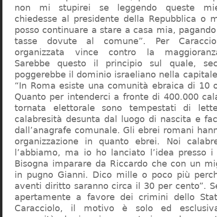
non mi stupirei se leggendo queste mie
chiedesse al presidente della Repubblica o 
posso continuare a stare a casa mia, pagando 
tasse dovute al comune”. Per Caraccio
organizzata vince contro la maggioranza
Sarebbe questo il principio sul quale, se
poggerebbe il dominio israeliano nella capita
“In Roma esiste una comunità ebraica di 10 
Quanto per intenderci a fronte di 400.000 cal
tornata elettorale sono tempestati di lette
calabresità desunta dal luogo di nascita e fa
dall’anagrafe comunale. Gli ebrei romani hann
organizzazione in quanto ebrei. Noi calabr
l’abbiamo, ma io ho lanciato l’idea presso 
Bisogna imparare da Riccardo che con un migl
in pugno Gianni. Dico mille o poco più perch
aventi diritto saranno circa il 30 per cento”. S
apertamente a favore dei crimini dello Stat
Caracciolo, il motivo è solo ed esclusi