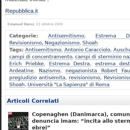
Repubblica.it
Emanuel Baroz
, 22 ottobre 2009
Categorie:
Antisemitismo
,
Estrema De
Revisionismo, Negazionismo
,
Shoah
Tags:
Antisemitismo
,
Antonio Caracciolo
,
Ausch
campi di concentramento
,
campi di sterminio naz
Erich Priebke
,
Estrema Destra
,
estrema dest
Ardeatine
,
Nazismo
,
negazionista Robert Fau
pregiudizio antisemita
,
revisionismo
,
Revisioni
Shoah
,
Università "La Sapienza" di Roma
Articoli Correlati
Copenaghen (Danimarca), comuni
denuncia imam: “incita allo sterm
ebrei”