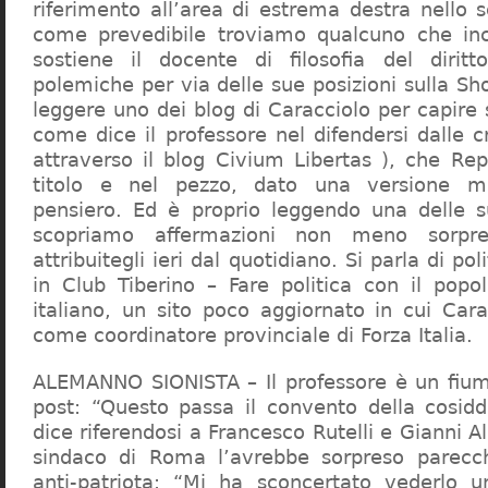
riferimento all’area di estrema destra nello s
come prevedibile troviamo qualcuno che in
sostiene il docente di filosofia del diritt
polemiche per via delle sue posizioni sulla S
leggere uno dei blog di Caracciolo per capire
come dice il professore nel difendersi dalle cr
attraverso il blog Civium Libertas ), che Rep
titolo e nel pezzo, dato una versione mi
pensiero. Ed è proprio leggendo una delle s
scopriamo affermazioni non meno sorpre
attribuitegli ieri dal quotidiano. Si parla di po
in Club Tiberino – Fare politica con il popo
italiano, un sito poco aggiornato in cui Cara
come coordinatore provinciale di Forza Italia.
ALEMANNO SIONISTA – Il professore è un fium
post: “Questo passa il convento della cosid
dice riferendosi a Francesco Rutelli e Gianni 
sindaco di Roma l’avrebbe sorpreso parecch
anti-patriota: “Mi ha sconcertato vederlo u