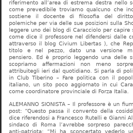
riferimento all’area di estrema destra nello s
come prevedibile troviamo qualcuno che in
sostiene il docente di filosofia del diritt
polemiche per via delle sue posizioni sulla S
leggere uno dei blog di Caracciolo per capire
come dice il professore nel difendersi dalle cr
attraverso il blog Civium Libertas ), che Rep
titolo e nel pezzo, dato una versione mi
pensiero. Ed è proprio leggendo una delle s
scopriamo affermazioni non meno sorpre
attribuitegli ieri dal quotidiano. Si parla di po
in Club Tiberino – Fare politica con il popo
italiano, un sito poco aggiornato in cui Cara
come coordinatore provinciale di Forza Italia.
ALEMANNO SIONISTA – Il professore è un fium
post: “Questo passa il convento della cosid
dice riferendosi a Francesco Rutelli e Gianni 
sindaco di Roma l’avrebbe sorpreso parecch
anti-patriota: “Mi ha sconcertato vederlo u