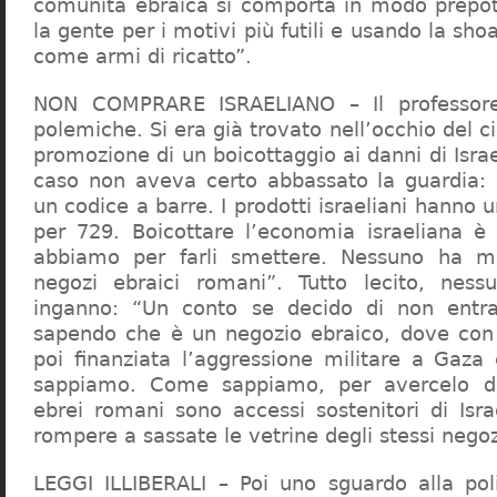
comunità ebraica si comporta in modo prepo
la gente per i motivi più futili e usando la sho
come armi di ricatto”.
NON COMPRARE ISRAELIANO – Il professor
polemiche. Si era già trovato nell’occhio del ci
promozione di un boicottaggio ai danni di Isra
caso non aveva certo abbassato la guardia: 
un codice a barre. I prodotti israeliani hanno u
per 729. Boicottare l’economia israeliana è
abbiamo per farli smettere. Nessuno ha m
negozi ebraici romani”. Tutto lecito, ness
inganno: “Un conto se decido di non entr
sapendo che è un negozio ebraico, dove con 
poi finanziata l’aggressione militare a Gaza
sappiamo. Come sappiamo, per avercelo de
ebrei romani sono accessi sostenitori di Isra
rompere a sassate le vetrine degli stessi negoz
LEGGI ILLIBERALI – Poi uno sguardo alla poli