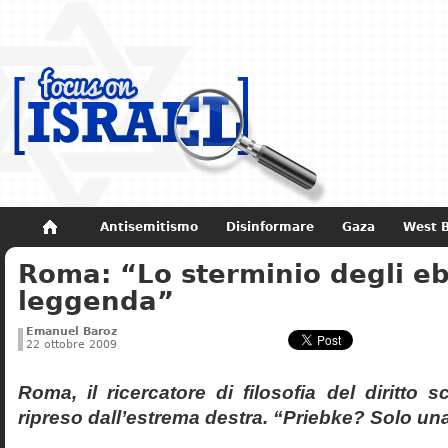
Antisemitismo
Disinformare
Gaza
West 
Roma: “Lo sterminio degli eb
Non dimenticare
Storia di Israele
leggenda”
Emanuel Baroz
22 ottobre 2009
Roma, il ricercatore di filosofia del diritto 
ripreso dall’estrema destra. “Priebke? Solo un