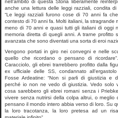
nell’ambito di questa Storia liberamente reinterpr
anche una lettura delle leggi razziali, condita di
“Le leggi razziali furono cose di 70 anni fa che
contesto di 70 anni fa. Molti italiani, la stragran
meno di 70 anni e quasi tutti gli italiani di og
memoria diretta di quegli anni. A trarne profitto 
avanzata che sono diventati una sorta di eroi nazio
Vengono portati in giro nei convegni e nelle sc
quello che ricordano o pensano di ricordare
Caracciolo, gli ebrei trarrebbero profitto dalla fig
ex ufficiale delle SS, condannato all’ergastolo 
Fosse Ardeatine: “Non si parli di giustizia e 
perché io non ne vedo di giustizia. Vedo solo 
cosa sarebbero gli ebrei romani senza i Prieb
vivere senza nutrirsi della colpa altrui, o meglio
pensano il mondo intero abbia verso di loro. Su 
la loro tracotanza, la loro pretesa ad un ris
materiale infinito”.