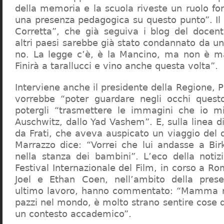
della memoria e la scuola riveste un ruolo f
una presenza pedagogica su questo punto”. Il 
Corretta”, che già seguiva i blog del docen
altri paesi sarebbe già stato condannato da un t
no. La legge c’è, è la Mancino, ma non è ma
Finirà a tarallucci e vino anche questa volta”.
Interviene anche il presidente della Regione, 
vorrebbe “poter guardare negli occhi questo
potergli “trasmettere le immagini che io m
Auschwitz, dallo Yad Vashem”. E, sulla linea 
da Frati, che aveva auspicato un viaggio del
Marrazzo dice: “Vorrei che lui andasse a Bi
nella stanza dei bambini”. L’eco della notiz
Festival Internazionale del Film, in corso a Rom
Joel e Ethan Coen, nell’ambito della prese
ultimo lavoro, hanno commentato: “Mamma m
pazzi nel mondo, è molto strano sentire cose 
un contesto accademico”.