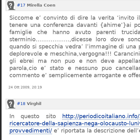
#17
Mirella Coen
Siccome e’ convinto di dire la verita ‘invito i
tenere una conferenza davanti {ahime’}ai poc
famiglie che hanno avuto parenti trucid
sterminio………………,dicesse loro dove sono f
quando si specchia vedra’ l’immagine di una 
deplorevole e meschina,vergogna!!! Carancin
gli ebrei ma non puo e non deve appellarsi
parola,cio e’ stato e nessuno puo cancellar
commento e’ semplicemente arrogante e offe
24 Ott 2009, 20:19
#18
Virghil
In questo sito
http://periodicoitaliano.inf
ricercatore-della-sapienza-nega-olocausto-lun
provvedimenti/
e’ riportata la descrizione dell’