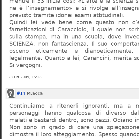
mentre il 33 inizia così: «L’arte e la scienza s
ne è l’insegnamento» e si rivolge all’inseg
previsto tramite idonei esami attitudinali.
Quindi lei vede bene come questo non c’e
farneticazioni di Caracciolo, il quale non scr
sulla stampa, ma in una scuola, dove inve
SCIENZA, non fantascienza. Il suo comport
osceno eticamente e dianoeticamente, 
legalmente. Quanto a lei, Carancini, merita so
Si vergogni.
23 Ott 2009, 15:28
#14
M.acca
Continuiamo a ritenerli ignoranti, ma a 
personaggi hanno qualcosa di diverso dal
malati e bastardi dentro, sono pazzi. Odiano i
Non sono in grado di dare una spiegazione
dimostra il loro atteggiamento. Spesso quando