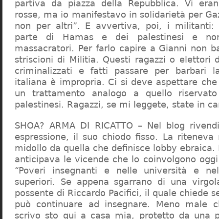
partiva da piazza della Repubblica. Vi era
rosse, ma io manifestavo in solidarietà per Gaz
non per altri”. E avvertiva, poi, i militanti
parte di Hamas e dei palestinesi e non 
massacratori. Per farlo capire a Gianni non b
striscioni di Militia. Questi ragazzi o elettori
criminalizzati e fatti passare per barbari l
italiana è impropria. Ci si deve aspettare che 
un trattamento analogo a quello riserva
palestinesi. Ragazzi, se mi leggete, state in 
SHOA? ARMA DI RICATTO – Nel blog rivendic
espressione, il suo chiodo fisso. La riteneva
midollo da quella che definisce lobby ebraica.
anticipava le vicende che lo coinvolgono oggi
“Poveri insegnanti e nelle università e ne
superiori. Se appena sgarrano di una virgol
possente di Riccardo Pacifici, il quale chiede s
può continuare ad insegnare. Meno male c
scrivo sto qui a casa mia, protetto da una 