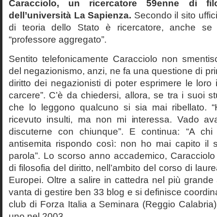
Caracciolo, un ricercatore 59enne di filo
dell’università La Sapienza.
Secondo il sito uffic
di teoria dello Stato è ricercatore, anche se
“professore aggregato”.
Sentito telefonicamente Caracciolo non smentisc
del negazionismo, anzi, ne fa una questione di pri
diritto dei negazionisti di poter esprimere le loro 
carcere”. C’è da chiedersi, allora, se tra i suoi 
che lo leggono qualcuno si sia mai ribellato. 
ricevuto insulti, ma non mi interessa. Vado av
discuterne con chiunque”. E continua: “A ch
antisemita rispondo così: non ho mai capito il s
parola”. Lo scorso anno accademico, Caracciolo
di filosofia del diritto, nell’ambito del corso di laurea
Europei. Oltre a salire in cattedra nel più grande
vanta di gestire ben 33 blog e si definisce coordin
club di Forza Italia a Seminara (Reggio Calabria
uno nel 2003.