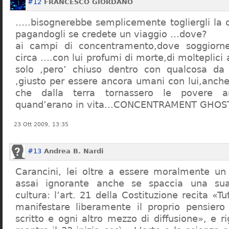
#12
FRANCESCO GIORDANO
…..bisognerebbe semplicemente togliergli la c
pagandogli se credete un viaggio …dove?
ai campi di concentramento,dove soggiorn
circa ….con lui profumi di morte,di molteplici 
solo ,pero’ chiuso dentro con qualcosa d
,giusto per essere ancora umani con lui,anch
che dalla terra tornassero le povere a
quand’erano in vita…CONCENTRAMENT GHOST
23 Ott 2009, 13:35
#13
Andrea B. Nardi
Carancini, lei oltre a essere moralmente un
assai ignorante anche se spaccia una su
cultura: l’art. 21 della Costituzione recita «Tu
manifestare liberamente il proprio pensiero
scritto e ogni altro mezzo di diffusione», e 