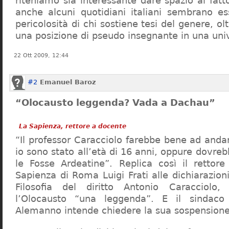
riteniamo sia interessante dare spazio al fa
anche alcuni quotidiani italiani sembrano ess
pericolosità di chi sostiene tesi del genere, o
una posizione di pseudo insegnante in una uni
22 Ott 2009, 12:44
#2
Emanuel Baroz
“Olocausto leggenda? Vada a Dachau”
La Sapienza, rettore a docente
“Il professor Caracciolo farebbe bene ad and
io sono stato all’età di 16 anni, oppure dovre
le Fosse Ardeatine”. Replica così il rettore 
Sapienza di Roma Luigi Frati alle dichiarazioni
Filosofia del diritto Antonio Caracciolo
l’Olocausto “una leggenda”. E il sindac
Alemanno intende chiedere la sua sospensione