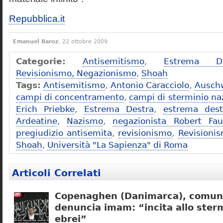
Repubblica.it
Emanuel Baroz
, 22 ottobre 2009
Categorie:
Antisemitismo
,
Estrema De
Revisionismo, Negazionismo
,
Shoah
Tags:
Antisemitismo
,
Antonio Caracciolo
,
Ausch
campi di concentramento
,
campi di sterminio naz
Erich Priebke
,
Estrema Destra
,
estrema dest
Ardeatine
,
Nazismo
,
negazionista Robert Fau
pregiudizio antisemita
,
revisionismo
,
Revisioni
Shoah
,
Università "La Sapienza" di Roma
Articoli Correlati
Copenaghen (Danimarca), comuni
denuncia imam: “incita allo sterm
ebrei”