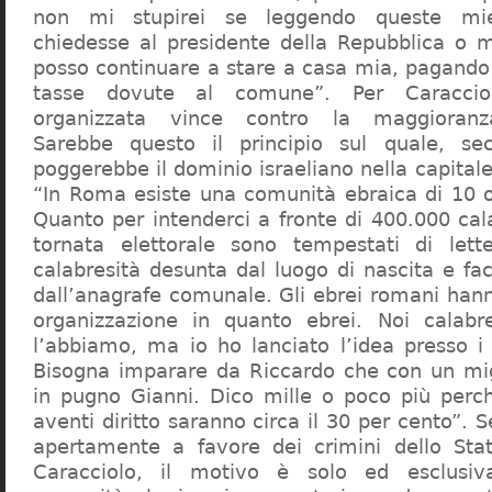
non mi stupirei se leggendo queste mie
chiedesse al presidente della Repubblica o 
posso continuare a stare a casa mia, pagando 
tasse dovute al comune”. Per Caraccio
organizzata vince contro la maggioranza
Sarebbe questo il principio sul quale, se
poggerebbe il dominio israeliano nella capita
“In Roma esiste una comunità ebraica di 10 
Quanto per intenderci a fronte di 400.000 cal
tornata elettorale sono tempestati di lette
calabresità desunta dal luogo di nascita e fa
dall’anagrafe comunale. Gli ebrei romani hann
organizzazione in quanto ebrei. Noi calabr
l’abbiamo, ma io ho lanciato l’idea presso 
Bisogna imparare da Riccardo che con un migl
in pugno Gianni. Dico mille o poco più perch
aventi diritto saranno circa il 30 per cento”. S
apertamente a favore dei crimini dello Stat
Caracciolo, il motivo è solo ed esclusi