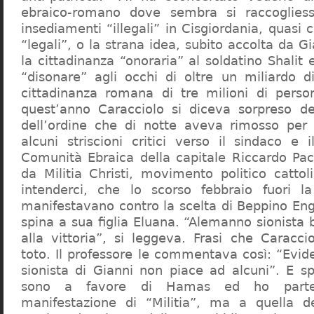
ebraico-romano dove sembra si raccogliess
insediamenti “illegali” in Cisgiordania, quasi c
“legali”, o la strana idea, subito accolta da G
la cittadinanza “onoraria” al soldatino Shali
“disonare” agli occhi di oltre un miliardo d
cittadinanza romana di tre milioni di perso
quest’anno Caracciolo si diceva sorpreso del
dell’ordine che di notte aveva rimosso per
alcuni striscioni critici verso il sindaco e 
Comunità Ebraica della capitale Riccardo Paci
da Militia Christi, movimento politico cattoli
intenderci, che lo scorso febbraio fuori la
manifestavano contro la scelta di Beppino Eng
spina a sua figlia Eluana. “Alemanno sionista
alla vittoria”, si leggeva. Frasi che Caracci
toto. Il professore le commentava così: “Evid
sionista di Gianni non piace ad alcuni”. E s
sono a favore di Hamas ed ho partec
manifestazione di “Militia”, ma a quella 