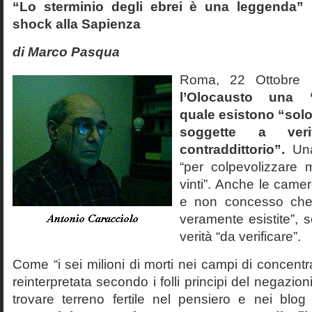
“Lo sterminio degli ebrei è una leggenda” p
shock alla Sapienza
di Marco Pasqua
Roma, 22 Ottobr
l’Olocausto una 
quale esistono “solo 
soggette a veri
contraddittorio”.
Una
“per colpevolizzare 
vinti”. Anche le cam
e non concesso che
veramente esistite”, 
verità “da verificare”.
Come “i sei milioni di morti nei campi di concentr
reinterpretata secondo i folli principi del negazi
trovare terreno fertile nel pensiero e nei blog