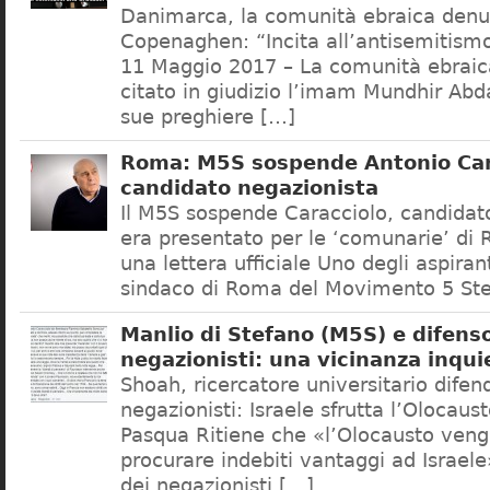
Danimarca, la comunità ebraica denu
Copenaghen: “Incita all’antisemitis
11 Maggio 2017 – La comunità ebrai
citato in giudizio l’imam Mundhir Abd
sue preghiere […]
Roma: M5S sospende Antonio Car
candidato negazionista
Il M5S sospende Caracciolo, candidato
era presentato per le ‘comunarie’ di
una lettera ufficiale Uno degli aspiran
sindaco di Roma del Movimento 5 Ste
Manlio di Stefano (M5S) e difenso
negazionisti: una vicinanza inqui
Shoah, ricercatore universitario difen
negazionisti: Israele sfrutta l’Olocaus
Pasqua Ritiene che «l’Olocausto venga
procurare indebiti vantaggi ad Israele
dei negazionisti […]