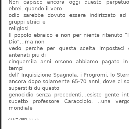
Non capisco ancora oggi questo perpetuo
ebrei..quando il vero
odio sarebbe dovuto essere indirizzato ad
gruppi etnici e
religiosi..
Il popolo ebraico e non per niente ritenuto “
Dio”…ma non
vedo perche per questa scelta impostaci 
antenati piu di
cinquemila anni orsono..abbiamo pagato in
tempi
dell’ Inquisizione Spagnola, i Progromi, lo St
ancora dopo solamente 65-70 anni, dove ci s
superstiti du questo
genocidio senza precedenti…esiste gente int
sudetto professore Caracciolo. ..una verg
mondiale
23 Ott 2009, 05:26