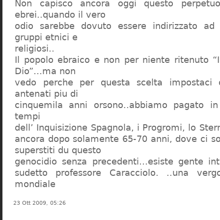
Non capisco ancora oggi questo perpetuo
ebrei..quando il vero
odio sarebbe dovuto essere indirizzato ad
gruppi etnici e
religiosi..
Il popolo ebraico e non per niente ritenuto “
Dio”…ma non
vedo perche per questa scelta impostaci 
antenati piu di
cinquemila anni orsono..abbiamo pagato in
tempi
dell’ Inquisizione Spagnola, i Progromi, lo St
ancora dopo solamente 65-70 anni, dove ci s
superstiti du questo
genocidio senza precedenti…esiste gente int
sudetto professore Caracciolo. ..una verg
mondiale
23 Ott 2009, 05:26