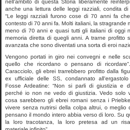
nell’ambito di questa Storia liberamente reinterpr
anche una lettura delle leggi razziali, condita di
“Le leggi razziali furono cose di 70 anni fa che
contesto di 70 anni fa. Molti italiani, la stragran
meno di 70 anni e quasi tutti gli italiani di og
memoria diretta di quegli anni. A trarne profitto 
avanzata che sono diventati una sorta di eroi nazio
Vengono portati in giro nei convegni e nelle sc
quello che ricordano o pensano di ricordare
Caracciolo, gli ebrei trarrebbero profitto dalla fig
ex ufficiale delle SS, condannato all’ergastolo 
Fosse Ardeatine: “Non si parli di giustizia e 
perché io non ne vedo di giustizia. Vedo solo 
cosa sarebbero gli ebrei romani senza i Prieb
vivere senza nutrirsi della colpa altrui, o meglio
pensano il mondo intero abbia verso di loro. Su 
la loro tracotanza, la loro pretesa ad un ris
materiale infinito”.