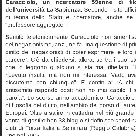
Caracciolo, un ricercatore 59enne di filo
dell’università La Sapienza.
Secondo il sito uffic
di teoria dello Stato è ricercatore, anche se
“professore aggregato”.
Sentito telefonicamente Caracciolo non smentisc
del negazionismo, anzi, ne fa una questione di pri
diritto dei negazionisti di poter esprimere le loro 
carcere”. C’è da chiedersi, allora, se tra i suoi 
che lo leggono qualcuno si sia mai ribellato. 
ricevuto insulti, ma non mi interessa. Vado av
discuterne con chiunque”. E continua: “A ch
antisemita rispondo così: non ho mai capito il s
parola”. Lo scorso anno accademico, Caracciolo
di filosofia del diritto, nell’ambito del corso di laurea
Europei. Oltre a salire in cattedra nel più grande
vanta di gestire ben 33 blog e si definisce coordin
club di Forza Italia a Seminara (Reggio Calabria
uno nel 2003.