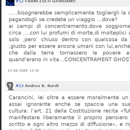
#12
FRANCESCO GIORDANO
…..bisognerebbe semplicemente togliergli la c
pagandogli se credete un viaggio …dove?
ai campi di concentramento,dove soggiorn
circa ….con lui profumi di morte,di molteplici 
solo ,pero’ chiuso dentro con qualcosa d
,giusto per essere ancora umani con lui,anch
che dalla terra tornassero le povere a
quand’erano in vita…CONCENTRAMENT GHOST
23 Ott 2009, 13:35
#13
Andrea B. Nardi
Carancini, lei oltre a essere moralmente un
assai ignorante anche se spaccia una su
cultura: l’art. 21 della Costituzione recita «Tu
manifestare liberamente il proprio pensiero
scritto e ogni altro mezzo di diffusione», e 