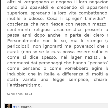
altri si vergognano e negano il loro negazion
sono più spavaldi e credendo di apparten
superiore, sprecano la loro vita combattendo
inutile e odioso. Cosa li spinge? L’invidia? 
coscienza che non riesce con nessun mezzo a
sentimenti religiosi anacronistici presenti
passa anni dopo anche in parte del clero cr
Personalmente non lo so, ma li ritengo (
pericolosi), non ignoranti ma poveracci che
curati (non so se la cura possa essere suffici
come si dice spesso, nei lager nazisti, a 
commessi dai personaggi che hanno “pensato”
come pensano o come vorrebbero agire l
indubbio che in Italia a differenza di molti a
stata varata una legge semplice, chiar
l’antisemitismo.
24 Ott 2009, 18:41
#15
Marco