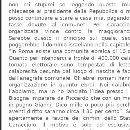
non mi stupirei se leggendo queste mie
chiedesse al presidente della Repubblica o 
posso continuare a stare a casa mia, pagando 
tasse dovute al comune”. Per Caraccio
organizzata vince contro la maggioranza
Sarebbe questo il principio sul quale, se
poggerebbe il dominio israeliano nella capita
“In Roma esiste una comunità ebraica di 10 
Quanto per intenderci a fronte di 400.000 cal
tornata elettorale sono tempestati di lette
calabresità desunta dal luogo di nascita e fa
dall’anagrafe comunale. Gli ebrei romani hann
organizzazione in quanto ebrei. Noi calabr
l’abbiamo, ma io ho lanciato l’idea presso 
Bisogna imparare da Riccardo che con un migl
in pugno Gianni. Dico mille o poco più perch
aventi diritto saranno circa il 30 per cento”. S
apertamente a favore dei crimini dello Stat
Caracciolo, il motivo è solo ed esclusi