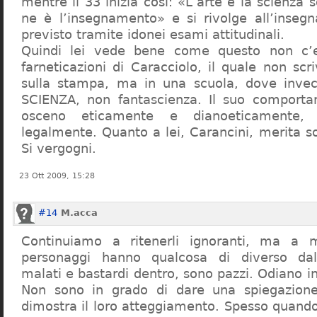
mentre il 33 inizia così: «L’arte e la scienza s
ne è l’insegnamento» e si rivolge all’inseg
previsto tramite idonei esami attitudinali.
Quindi lei vede bene come questo non c’e
farneticazioni di Caracciolo, il quale non scr
sulla stampa, ma in una scuola, dove inve
SCIENZA, non fantascienza. Il suo comport
osceno eticamente e dianoeticamente, 
legalmente. Quanto a lei, Carancini, merita so
Si vergogni.
23 Ott 2009, 15:28
#14
M.acca
Continuiamo a ritenerli ignoranti, ma a 
personaggi hanno qualcosa di diverso dal
malati e bastardi dentro, sono pazzi. Odiano i
Non sono in grado di dare una spiegazione
dimostra il loro atteggiamento. Spesso quando