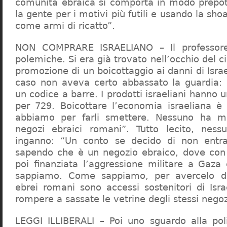
comunità ebraica si comporta in modo prepo
la gente per i motivi più futili e usando la sho
come armi di ricatto”.
NON COMPRARE ISRAELIANO – Il professor
polemiche. Si era già trovato nell’occhio del ci
promozione di un boicottaggio ai danni di Isra
caso non aveva certo abbassato la guardia: 
un codice a barre. I prodotti israeliani hanno u
per 729. Boicottare l’economia israeliana è
abbiamo per farli smettere. Nessuno ha m
negozi ebraici romani”. Tutto lecito, ness
inganno: “Un conto se decido di non entr
sapendo che è un negozio ebraico, dove con 
poi finanziata l’aggressione militare a Gaza
sappiamo. Come sappiamo, per avercelo de
ebrei romani sono accessi sostenitori di Isra
rompere a sassate le vetrine degli stessi negoz
LEGGI ILLIBERALI – Poi uno sguardo alla poli