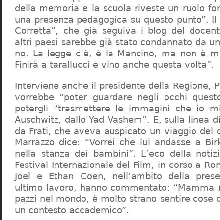
della memoria e la scuola riveste un ruolo f
una presenza pedagogica su questo punto”. Il 
Corretta”, che già seguiva i blog del docen
altri paesi sarebbe già stato condannato da un t
no. La legge c’è, è la Mancino, ma non è ma
Finirà a tarallucci e vino anche questa volta”.
Interviene anche il presidente della Regione, 
vorrebbe “poter guardare negli occhi questo
potergli “trasmettere le immagini che io m
Auschwitz, dallo Yad Vashem”. E, sulla linea 
da Frati, che aveva auspicato un viaggio del
Marrazzo dice: “Vorrei che lui andasse a Bi
nella stanza dei bambini”. L’eco della notiz
Festival Internazionale del Film, in corso a Rom
Joel e Ethan Coen, nell’ambito della prese
ultimo lavoro, hanno commentato: “Mamma m
pazzi nel mondo, è molto strano sentire cose 
un contesto accademico”.