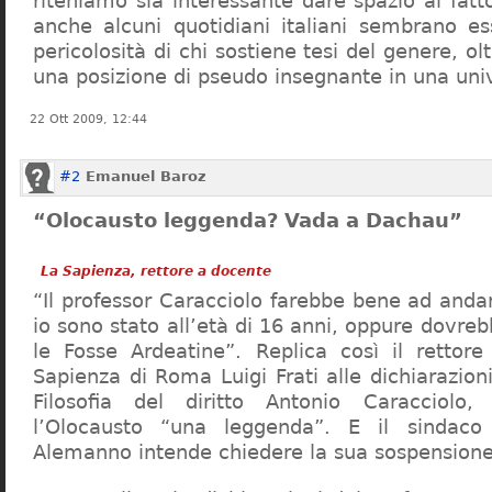
riteniamo sia interessante dare spazio al fa
anche alcuni quotidiani italiani sembrano ess
pericolosità di chi sostiene tesi del genere, o
una posizione di pseudo insegnante in una uni
22 Ott 2009, 12:44
#2
Emanuel Baroz
“Olocausto leggenda? Vada a Dachau”
La Sapienza, rettore a docente
“Il professor Caracciolo farebbe bene ad and
io sono stato all’età di 16 anni, oppure dovre
le Fosse Ardeatine”. Replica così il rettore 
Sapienza di Roma Luigi Frati alle dichiarazioni
Filosofia del diritto Antonio Caracciolo
l’Olocausto “una leggenda”. E il sindac
Alemanno intende chiedere la sua sospensione