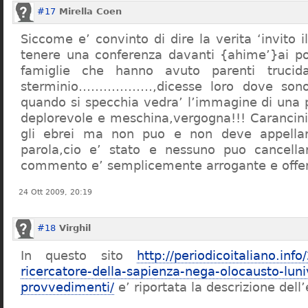
#17
Mirella Coen
Siccome e’ convinto di dire la verita ‘invito i
tenere una conferenza davanti {ahime’}ai poc
famiglie che hanno avuto parenti trucid
sterminio………………,dicesse loro dove sono f
quando si specchia vedra’ l’immagine di una 
deplorevole e meschina,vergogna!!! Carancin
gli ebrei ma non puo e non deve appellarsi
parola,cio e’ stato e nessuno puo cancellar
commento e’ semplicemente arrogante e offe
24 Ott 2009, 20:19
#18
Virghil
In questo sito
http://periodicoitaliano.inf
ricercatore-della-sapienza-nega-olocausto-lun
provvedimenti/
e’ riportata la descrizione dell’