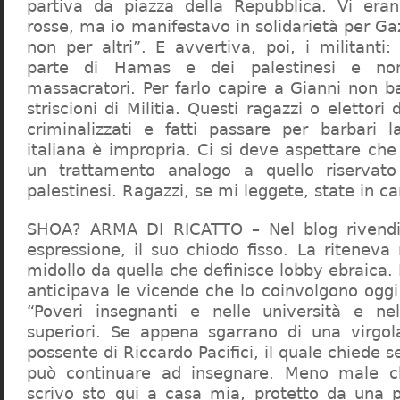
partiva da piazza della Repubblica. Vi era
rosse, ma io manifestavo in solidarietà per Gaz
non per altri”. E avvertiva, poi, i militanti
parte di Hamas e dei palestinesi e non 
massacratori. Per farlo capire a Gianni non b
striscioni di Militia. Questi ragazzi o elettori
criminalizzati e fatti passare per barbari l
italiana è impropria. Ci si deve aspettare che 
un trattamento analogo a quello riserva
palestinesi. Ragazzi, se mi leggete, state in 
SHOA? ARMA DI RICATTO – Nel blog rivendic
espressione, il suo chiodo fisso. La riteneva
midollo da quella che definisce lobby ebraica.
anticipava le vicende che lo coinvolgono oggi
“Poveri insegnanti e nelle università e ne
superiori. Se appena sgarrano di una virgol
possente di Riccardo Pacifici, il quale chiede s
può continuare ad insegnare. Meno male c
scrivo sto qui a casa mia, protetto da una 