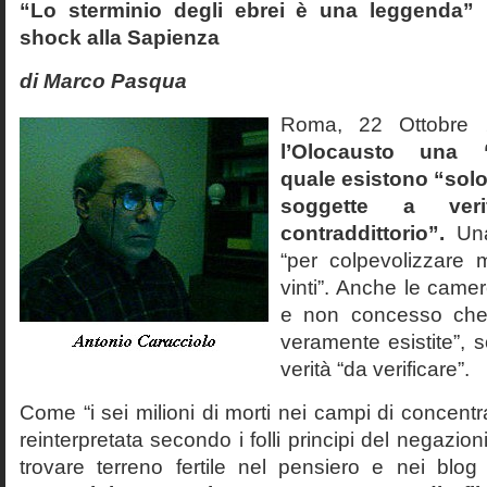
“Lo sterminio degli ebrei è una leggenda” p
shock alla Sapienza
di Marco Pasqua
Roma, 22 Ottobr
l’Olocausto una 
quale esistono “solo 
soggette a veri
contraddittorio”.
Una
“per colpevolizzare 
vinti”. Anche le cam
e non concesso che
veramente esistite”, 
verità “da verificare”.
Come “i sei milioni di morti nei campi di concentr
reinterpretata secondo i folli principi del negazi
trovare terreno fertile nel pensiero e nei blog