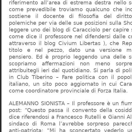
riferimento all’area di estrema destra nello s
come prevedibile troviamo qualcuno che in
sostiene il docente di filosofia del diritt
polemiche per via delle sue posizioni sulla S
leggere uno dei blog di Caracciolo per capire
come dice il professore nel difendersi dalle cr
attraverso il blog Civium Libertas ), che Rep
titolo e nel pezzo, dato una versione mi
pensiero. Ed è proprio leggendo una delle s
scopriamo affermazioni non meno sorpre
attribuitegli ieri dal quotidiano. Si parla di po
in Club Tiberino – Fare politica con il popo
italiano, un sito poco aggiornato in cui Cara
come coordinatore provinciale di Forza Italia.
ALEMANNO SIONISTA – Il professore è un fium
post: “Questo passa il convento della cosid
dice riferendosi a Francesco Rutelli e Gianni 
sindaco di Roma l’avrebbe sorpreso parecch
anti-patriota: “Mi ha sconcertato vederlo u