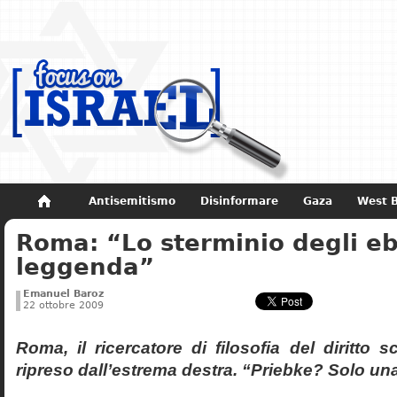
Antisemitismo
Disinformare
Gaza
West 
Roma: “Lo sterminio degli eb
Non dimenticare
Storia di Israele
leggenda”
Emanuel Baroz
22 ottobre 2009
Roma, il ricercatore di filosofia del diritto 
ripreso dall’estrema destra. “Priebke? Solo un