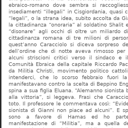
ebraico-romano dove sembra si raccogliess
insediamenti “illegali” in Cisgiordania, quasi c
“legali”, o la strana idea, subito accolta da G
la cittadinanza “onoraria” al soldatino Shali
“disonare” agli occhi di oltre un miliardo d
cittadinanza romana di tre milioni di perso
quest’anno Caracciolo si diceva sorpreso del
dell’ordine che di notte aveva rimosso per
alcuni striscioni critici verso il sindaco e 
Comunità Ebraica della capitale Riccardo Paci
da Militia Christi, movimento politico cattoli
intenderci, che lo scorso febbraio fuori la
manifestavano contro la scelta di Beppino Eng
spina a sua figlia Eluana. “Alemanno sionista
alla vittoria”, si leggeva. Frasi che Caracci
toto. Il professore le commentava così: “Evid
sionista di Gianni non piace ad alcuni”. E s
sono a favore di Hamas ed ho partec
manifestazione di “Militia”, ma a quella 