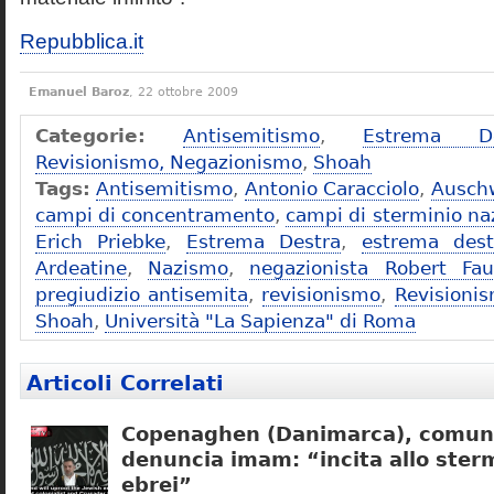
Repubblica.it
Emanuel Baroz
, 22 ottobre 2009
Categorie:
Antisemitismo
,
Estrema De
Revisionismo, Negazionismo
,
Shoah
Tags:
Antisemitismo
,
Antonio Caracciolo
,
Ausch
campi di concentramento
,
campi di sterminio naz
Erich Priebke
,
Estrema Destra
,
estrema dest
Ardeatine
,
Nazismo
,
negazionista Robert Fau
pregiudizio antisemita
,
revisionismo
,
Revisioni
Shoah
,
Università "La Sapienza" di Roma
Articoli Correlati
Copenaghen (Danimarca), comuni
denuncia imam: “incita allo sterm
ebrei”