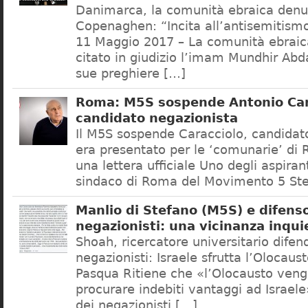
Danimarca, la comunità ebraica denu
Copenaghen: “Incita all’antisemitis
11 Maggio 2017 – La comunità ebrai
citato in giudizio l’imam Mundhir Abd
sue preghiere […]
Roma: M5S sospende Antonio Car
candidato negazionista
Il M5S sospende Caracciolo, candidato
era presentato per le ‘comunarie’ di
una lettera ufficiale Uno degli aspiran
sindaco di Roma del Movimento 5 Ste
Manlio di Stefano (M5S) e difenso
negazionisti: una vicinanza inqui
Shoah, ricercatore universitario difen
negazionisti: Israele sfrutta l’Olocaus
Pasqua Ritiene che «l’Olocausto venga
procurare indebiti vantaggi ad Israele
dei negazionisti […]