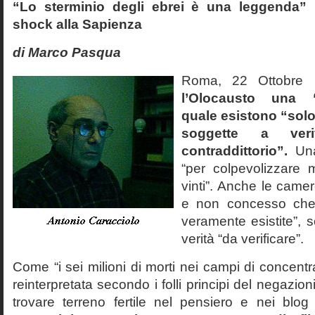
“Lo sterminio degli ebrei è una leggenda” p
shock alla Sapienza
di Marco Pasqua
Roma, 22 Ottobr
l’Olocausto una 
quale esistono “solo 
soggette a veri
contraddittorio”.
Una
“per colpevolizzare 
vinti”. Anche le cam
e non concesso che
veramente esistite”, 
verità “da verificare”.
Come “i sei milioni di morti nei campi di concentr
reinterpretata secondo i folli principi del negazi
trovare terreno fertile nel pensiero e nei blog