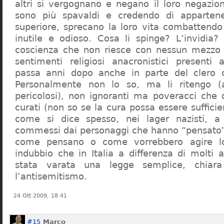
altri si vergognano e negano il loro negazion
sono più spavaldi e credendo di apparten
superiore, sprecano la loro vita combattendo
inutile e odioso. Cosa li spinge? L’invidia? 
coscienza che non riesce con nessun mezzo a
sentimenti religiosi anacronistici presenti
passa anni dopo anche in parte del clero cr
Personalmente non lo so, ma li ritengo (
pericolosi), non ignoranti ma poveracci che
curati (non so se la cura possa essere suffici
come si dice spesso, nei lager nazisti, a 
commessi dai personaggi che hanno “pensato”
come pensano o come vorrebbero agire l
indubbio che in Italia a differenza di molti a
stata varata una legge semplice, chiar
l’antisemitismo.
24 Ott 2009, 18:41
#15
Marco