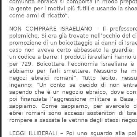
comunità ebraica si comporta in modo prepo
la gente per i motivi più futili e usando la sho
come armi di ricatto”.
NON COMPRARE ISRAELIANO – Il professor
polemiche. Si era già trovato nell’occhio del ci
promozione di un boicottaggio ai danni di Isra
caso non aveva certo abbassato la guardia: 
un codice a barre. I prodotti israeliani hanno u
per 729. Boicottare l’economia israeliana è
abbiamo per farli smettere. Nessuno ha m
negozi ebraici romani”. Tutto lecito, ness
inganno: “Un conto se decido di non entr
sapendo che è un negozio ebraico, dove con 
poi finanziata l’aggressione militare a Gaza
sappiamo. Come sappiamo, per avercelo de
ebrei romani sono accessi sostenitori di Isra
rompere a sassate le vetrine degli stessi negoz
LEGGI ILLIBERALI – Poi uno sguardo alla poli