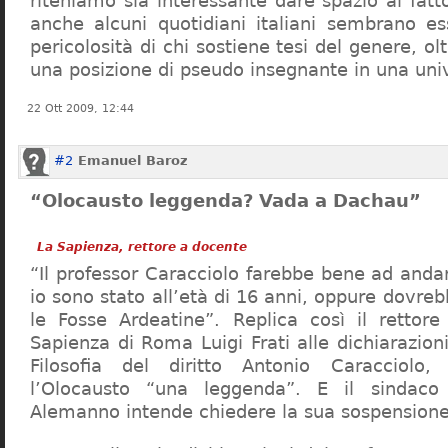
riteniamo sia interessante dare spazio al fa
anche alcuni quotidiani italiani sembrano ess
pericolosità di chi sostiene tesi del genere, o
una posizione di pseudo insegnante in una uni
22 Ott 2009, 12:44
#2
Emanuel Baroz
“Olocausto leggenda? Vada a Dachau”
La Sapienza, rettore a docente
“Il professor Caracciolo farebbe bene ad and
io sono stato all’età di 16 anni, oppure dovre
le Fosse Ardeatine”. Replica così il rettore 
Sapienza di Roma Luigi Frati alle dichiarazioni
Filosofia del diritto Antonio Caracciolo
l’Olocausto “una leggenda”. E il sindac
Alemanno intende chiedere la sua sospensione