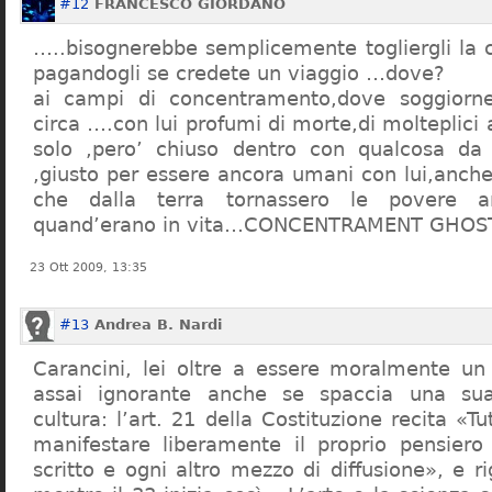
#12
FRANCESCO GIORDANO
…..bisognerebbe semplicemente togliergli la c
pagandogli se credete un viaggio …dove?
ai campi di concentramento,dove soggiorn
circa ….con lui profumi di morte,di molteplici 
solo ,pero’ chiuso dentro con qualcosa d
,giusto per essere ancora umani con lui,anch
che dalla terra tornassero le povere a
quand’erano in vita…CONCENTRAMENT GHOST
23 Ott 2009, 13:35
#13
Andrea B. Nardi
Carancini, lei oltre a essere moralmente un
assai ignorante anche se spaccia una su
cultura: l’art. 21 della Costituzione recita «Tu
manifestare liberamente il proprio pensiero
scritto e ogni altro mezzo di diffusione», e 