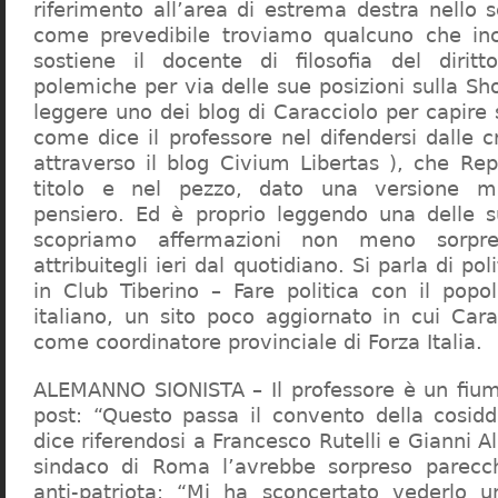
riferimento all’area di estrema destra nello s
come prevedibile troviamo qualcuno che in
sostiene il docente di filosofia del diritt
polemiche per via delle sue posizioni sulla S
leggere uno dei blog di Caracciolo per capire
come dice il professore nel difendersi dalle cr
attraverso il blog Civium Libertas ), che Rep
titolo e nel pezzo, dato una versione mi
pensiero. Ed è proprio leggendo una delle s
scopriamo affermazioni non meno sorpre
attribuitegli ieri dal quotidiano. Si parla di po
in Club Tiberino – Fare politica con il popo
italiano, un sito poco aggiornato in cui Cara
come coordinatore provinciale di Forza Italia.
ALEMANNO SIONISTA – Il professore è un fium
post: “Questo passa il convento della cosid
dice riferendosi a Francesco Rutelli e Gianni 
sindaco di Roma l’avrebbe sorpreso parecch
anti-patriota: “Mi ha sconcertato vederlo u