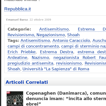
Repubblica.it
Emanuel Baroz
, 22 ottobre 2009
Categorie:
Antisemitismo
,
Estrema De
Revisionismo, Negazionismo
,
Shoah
Tags:
Antisemitismo
,
Antonio Caracciolo
,
Ausch
campi di concentramento
,
campi di sterminio naz
Erich Priebke
,
Estrema Destra
,
estrema dest
Ardeatine
,
Nazismo
,
negazionista Robert Fau
pregiudizio antisemita
,
revisionismo
,
Revisioni
Shoah
,
Università "La Sapienza" di Roma
Articoli Correlati
Copenaghen (Danimarca), comuni
denuncia imam: “incita allo sterm
ebrei”