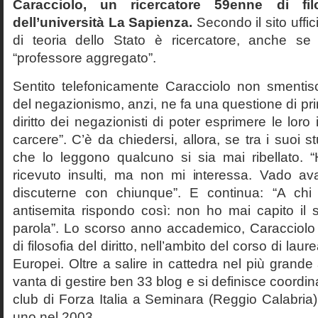
Caracciolo, un ricercatore 59enne di filo
dell’università La Sapienza.
Secondo il sito uffic
di teoria dello Stato è ricercatore, anche se
“professore aggregato”.
Sentito telefonicamente Caracciolo non smentisc
del negazionismo, anzi, ne fa una questione di pri
diritto dei negazionisti di poter esprimere le loro 
carcere”. C’è da chiedersi, allora, se tra i suoi 
che lo leggono qualcuno si sia mai ribellato. 
ricevuto insulti, ma non mi interessa. Vado av
discuterne con chiunque”. E continua: “A ch
antisemita rispondo così: non ho mai capito il s
parola”. Lo scorso anno accademico, Caracciolo
di filosofia del diritto, nell’ambito del corso di laurea
Europei. Oltre a salire in cattedra nel più grande
vanta di gestire ben 33 blog e si definisce coordin
club di Forza Italia a Seminara (Reggio Calabria
uno nel 2003.