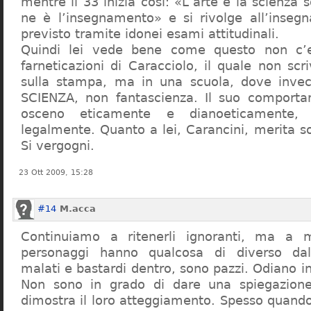
mentre il 33 inizia così: «L’arte e la scienza s
ne è l’insegnamento» e si rivolge all’inseg
previsto tramite idonei esami attitudinali.
Quindi lei vede bene come questo non c’e
farneticazioni di Caracciolo, il quale non scr
sulla stampa, ma in una scuola, dove inve
SCIENZA, non fantascienza. Il suo comport
osceno eticamente e dianoeticamente, 
legalmente. Quanto a lei, Carancini, merita so
Si vergogni.
23 Ott 2009, 15:28
#14
M.acca
Continuiamo a ritenerli ignoranti, ma a 
personaggi hanno qualcosa di diverso dal
malati e bastardi dentro, sono pazzi. Odiano i
Non sono in grado di dare una spiegazione
dimostra il loro atteggiamento. Spesso quando