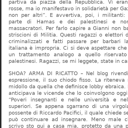
partiva da piazza della Repubblica. Vi era
rosse, ma io manifestavo in solidarietà per Gaz
non per altri”. E avvertiva, poi, i militanti
parte di Hamas e dei palestinesi e non 
massacratori. Per farlo capire a Gianni non b
striscioni di Militia. Questi ragazzi o elettori
criminalizzati e fatti passare per barbari l
italiana è impropria. Ci si deve aspettare che 
un trattamento analogo a quello riserva
palestinesi. Ragazzi, se mi leggete, state in 
SHOA? ARMA DI RICATTO – Nel blog rivendic
espressione, il suo chiodo fisso. La riteneva
midollo da quella che definisce lobby ebraica.
anticipava le vicende che lo coinvolgono oggi
“Poveri insegnanti e nelle università e ne
superiori. Se appena sgarrano di una virgol
possente di Riccardo Pacifici, il quale chiede s
può continuare ad insegnare. Meno male c
scrivo sto qui a casa mia, protetto da una 