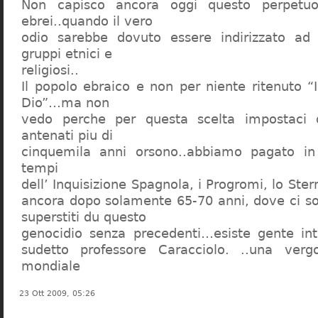
Non capisco ancora oggi questo perpetuo
ebrei..quando il vero
odio sarebbe dovuto essere indirizzato ad
gruppi etnici e
religiosi..
Il popolo ebraico e non per niente ritenuto “
Dio”…ma non
vedo perche per questa scelta impostaci 
antenati piu di
cinquemila anni orsono..abbiamo pagato in
tempi
dell’ Inquisizione Spagnola, i Progromi, lo St
ancora dopo solamente 65-70 anni, dove ci s
superstiti du questo
genocidio senza precedenti…esiste gente int
sudetto professore Caracciolo. ..una verg
mondiale
23 Ott 2009, 05:26