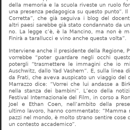
della memoria e la scuola riveste un ruolo f
una presenza pedagogica su questo punto”. Il 
Corretta”, che già seguiva i blog del docen
altri paesi sarebbe già stato condannato da un t
no. La legge c’è, è la Mancino, ma non è ma
Finirà a tarallucci e vino anche questa volta”.
Interviene anche il presidente della Regione, 
vorrebbe “poter guardare negli occhi questo
potergli “trasmettere le immagini che io m
Auschwitz, dallo Yad Vashem”. E, sulla linea 
da Frati, che aveva auspicato un viaggio del
Marrazzo dice: “Vorrei che lui andasse a Bi
nella stanza dei bambini”. L’eco della notiz
Festival Internazionale del Film, in corso a Rom
Joel e Ethan Coen, nell’ambito della prese
ultimo lavoro, hanno commentato: “Mamma m
pazzi nel mondo, è molto strano sentire cose 
un contesto accademico”.