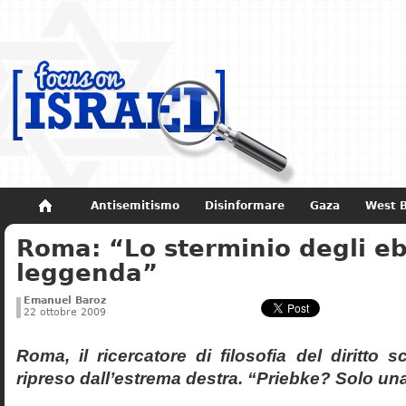
Antisemitismo
Disinformare
Gaza
West 
Roma: “Lo sterminio degli eb
Non dimenticare
Storia di Israele
leggenda”
Emanuel Baroz
22 ottobre 2009
Roma, il ricercatore di filosofia del diritto 
ripreso dall’estrema destra. “Priebke? Solo un