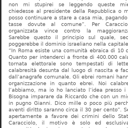
non mi stupirei se leggendo queste mie
chiedesse al presidente della Repubblica o 
posso continuare a stare a casa mia, pagando 
tasse dovute al comune”. Per Caraccio
organizzata vince contro la maggioranza
Sarebbe questo il principio sul quale, se
poggerebbe il dominio israeliano nella capita
“In Roma esiste una comunità ebraica di 10 
Quanto per intenderci a fronte di 400.000 cal
tornata elettorale sono tempestati di lette
calabresità desunta dal luogo di nascita e fa
dall’anagrafe comunale. Gli ebrei romani hann
organizzazione in quanto ebrei. Noi calabr
l’abbiamo, ma io ho lanciato l’idea presso 
Bisogna imparare da Riccardo che con un migl
in pugno Gianni. Dico mille o poco più perch
aventi diritto saranno circa il 30 per cento”. S
apertamente a favore dei crimini dello Stat
Caracciolo, il motivo è solo ed esclusi