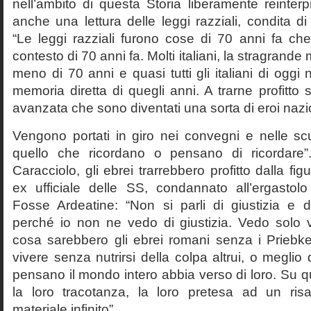
nell’ambito di questa Storia liberamente reinterpr
anche una lettura delle leggi razziali, condita di
“Le leggi razziali furono cose di 70 anni fa che
contesto di 70 anni fa. Molti italiani, la stragran
meno di 70 anni e quasi tutti gli italiani di og
memoria diretta di quegli anni. A trarne profitto 
avanzata che sono diventati una sorta di eroi nazio
Vengono portati in giro nei convegni e nelle sc
quello che ricordano o pensano di ricordare
Caracciolo, gli ebrei trarrebbero profitto dalla fig
ex ufficiale delle SS, condannato all’ergastolo 
Fosse Ardeatine: “Non si parli di giustizia e 
perché io non ne vedo di giustizia. Vedo solo 
cosa sarebbero gli ebrei romani senza i Prieb
vivere senza nutrirsi della colpa altrui, o meglio
pensano il mondo intero abbia verso di loro. Su 
la loro tracotanza, la loro pretesa ad un ris
materiale infinito”.