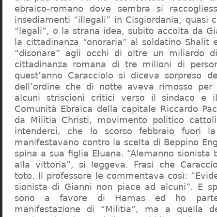
ebraico-romano dove sembra si raccogliess
insediamenti “illegali” in Cisgiordania, quasi c
“legali”, o la strana idea, subito accolta da G
la cittadinanza “onoraria” al soldatino Shali
“disonare” agli occhi di oltre un miliardo d
cittadinanza romana di tre milioni di perso
quest’anno Caracciolo si diceva sorpreso del
dell’ordine che di notte aveva rimosso per
alcuni striscioni critici verso il sindaco e 
Comunità Ebraica della capitale Riccardo Paci
da Militia Christi, movimento politico cattoli
intenderci, che lo scorso febbraio fuori la
manifestavano contro la scelta di Beppino Eng
spina a sua figlia Eluana. “Alemanno sionista
alla vittoria”, si leggeva. Frasi che Caracci
toto. Il professore le commentava così: “Evid
sionista di Gianni non piace ad alcuni”. E s
sono a favore di Hamas ed ho partec
manifestazione di “Militia”, ma a quella 