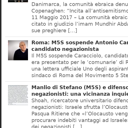
Danimarca, la comunità ebraica denu
Copenaghen: “Incita all’antisemitis
11 Maggio 2017 – La comunità ebrai
citato in giudizio l’imam Mundhir Abd
sue preghiere […]
Roma: M5S sospende Antonio Car
candidato negazionista
Il M5S sospende Caracciolo, candidato
era presentato per le ‘comunarie’ di
una lettera ufficiale Uno degli aspiran
sindaco di Roma del Movimento 5 Ste
Manlio di Stefano (M5S) e difenso
negazionisti: una vicinanza inqui
Shoah, ricercatore universitario difen
negazionisti: Israele sfrutta l’Olocaus
Pasqua Ritiene che «l’Olocausto venga
procurare indebiti vantaggi ad Israele
dei negazionisti […]