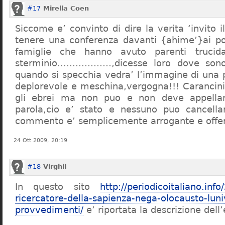
#17
Mirella Coen
Siccome e’ convinto di dire la verita ‘invito i
tenere una conferenza davanti {ahime’}ai poc
famiglie che hanno avuto parenti trucid
sterminio………………,dicesse loro dove sono f
quando si specchia vedra’ l’immagine di una 
deplorevole e meschina,vergogna!!! Carancin
gli ebrei ma non puo e non deve appellarsi
parola,cio e’ stato e nessuno puo cancellar
commento e’ semplicemente arrogante e offe
24 Ott 2009, 20:19
#18
Virghil
In questo sito
http://periodicoitaliano.inf
ricercatore-della-sapienza-nega-olocausto-lun
provvedimenti/
e’ riportata la descrizione dell’