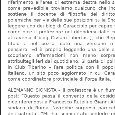
riferimento all’area di estrema destra nello s
come prevedibile troviamo qualcuno che in
sostiene il docente di filosofia del diritt
polemiche per via delle sue posizioni sulla S
leggere uno dei blog di Caracciolo per capire
come dice il professore nel difendersi dalle cr
attraverso il blog Civium Libertas ), che Rep
titolo e nel pezzo, dato una versione mi
pensiero. Ed è proprio leggendo una delle s
scopriamo affermazioni non meno sorpre
attribuitegli ieri dal quotidiano. Si parla di po
in Club Tiberino – Fare politica con il popo
italiano, un sito poco aggiornato in cui Cara
come coordinatore provinciale di Forza Italia.
ALEMANNO SIONISTA – Il professore è un fium
post: “Questo passa il convento della cosid
dice riferendosi a Francesco Rutelli e Gianni 
sindaco di Roma l’avrebbe sorpreso parecch
anti-patriota: “Mi ha sconcertato vederlo u