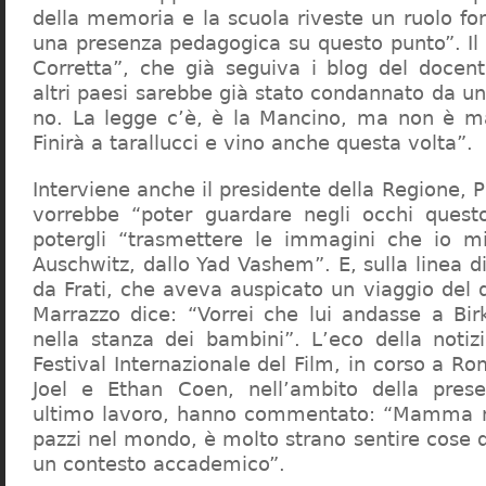
della memoria e la scuola riveste un ruolo f
una presenza pedagogica su questo punto”. Il 
Corretta”, che già seguiva i blog del docen
altri paesi sarebbe già stato condannato da un t
no. La legge c’è, è la Mancino, ma non è ma
Finirà a tarallucci e vino anche questa volta”.
Interviene anche il presidente della Regione, 
vorrebbe “poter guardare negli occhi questo
potergli “trasmettere le immagini che io m
Auschwitz, dallo Yad Vashem”. E, sulla linea 
da Frati, che aveva auspicato un viaggio del
Marrazzo dice: “Vorrei che lui andasse a Bi
nella stanza dei bambini”. L’eco della notiz
Festival Internazionale del Film, in corso a Rom
Joel e Ethan Coen, nell’ambito della prese
ultimo lavoro, hanno commentato: “Mamma m
pazzi nel mondo, è molto strano sentire cose 
un contesto accademico”.