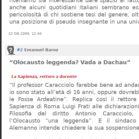
riteniamo sia interessante dare spazio al fa
anche alcuni quotidiani italiani sembrano ess
pericolosità di chi sostiene tesi del genere, o
una posizione di pseudo insegnante in una uni
22 Ott 2009, 12:44
#2
Emanuel Baroz
“Olocausto leggenda? Vada a Dachau”
La Sapienza, rettore a docente
“Il professor Caracciolo farebbe bene ad and
io sono stato all’età di 16 anni, oppure dovre
le Fosse Ardeatine”. Replica così il rettore 
Sapienza di Roma Luigi Frati alle dichiarazioni
Filosofia del diritto Antonio Caracciolo
l’Olocausto “una leggenda”. E il sindac
Alemanno intende chiedere la sua sospensione