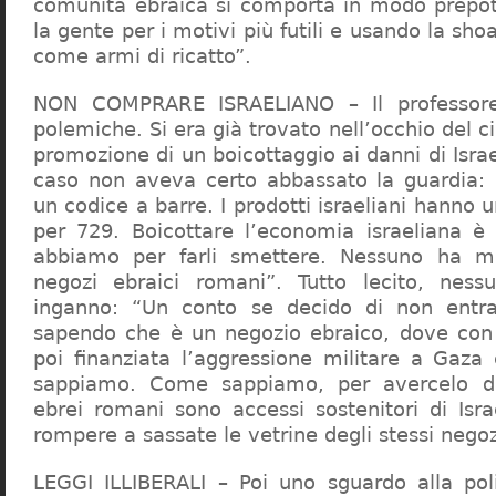
comunità ebraica si comporta in modo prepo
la gente per i motivi più futili e usando la sho
come armi di ricatto”.
NON COMPRARE ISRAELIANO – Il professor
polemiche. Si era già trovato nell’occhio del ci
promozione di un boicottaggio ai danni di Isra
caso non aveva certo abbassato la guardia: 
un codice a barre. I prodotti israeliani hanno u
per 729. Boicottare l’economia israeliana è
abbiamo per farli smettere. Nessuno ha m
negozi ebraici romani”. Tutto lecito, ness
inganno: “Un conto se decido di non entr
sapendo che è un negozio ebraico, dove con 
poi finanziata l’aggressione militare a Gaza
sappiamo. Come sappiamo, per avercelo de
ebrei romani sono accessi sostenitori di Isra
rompere a sassate le vetrine degli stessi negoz
LEGGI ILLIBERALI – Poi uno sguardo alla poli