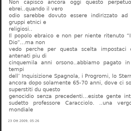
Non capisco ancora oggi questo perpetuo
ebrei..quando il vero
odio sarebbe dovuto essere indirizzato ad
gruppi etnici e
religiosi..
Il popolo ebraico e non per niente ritenuto “
Dio”…ma non
vedo perche per questa scelta impostaci 
antenati piu di
cinquemila anni orsono..abbiamo pagato in
tempi
dell’ Inquisizione Spagnola, i Progromi, lo St
ancora dopo solamente 65-70 anni, dove ci s
superstiti du questo
genocidio senza precedenti…esiste gente int
sudetto professore Caracciolo. ..una verg
mondiale
23 Ott 2009, 05:26