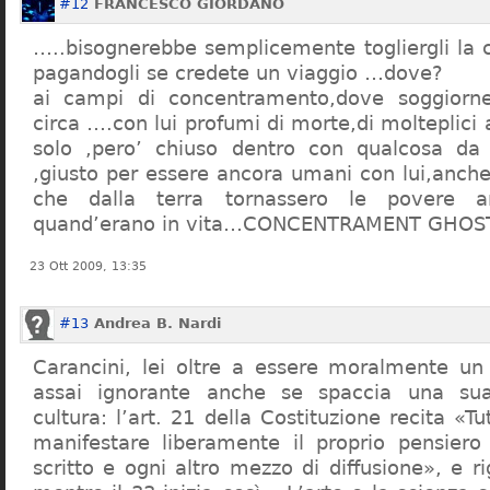
#12
FRANCESCO GIORDANO
…..bisognerebbe semplicemente togliergli la c
pagandogli se credete un viaggio …dove?
ai campi di concentramento,dove soggiorn
circa ….con lui profumi di morte,di molteplici 
solo ,pero’ chiuso dentro con qualcosa d
,giusto per essere ancora umani con lui,anch
che dalla terra tornassero le povere a
quand’erano in vita…CONCENTRAMENT GHOST
23 Ott 2009, 13:35
#13
Andrea B. Nardi
Carancini, lei oltre a essere moralmente un
assai ignorante anche se spaccia una su
cultura: l’art. 21 della Costituzione recita «Tu
manifestare liberamente il proprio pensiero
scritto e ogni altro mezzo di diffusione», e 