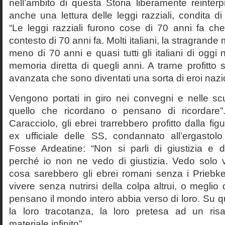
nell’ambito di questa Storia liberamente reinterpr
anche una lettura delle leggi razziali, condita di
“Le leggi razziali furono cose di 70 anni fa che
contesto di 70 anni fa. Molti italiani, la stragran
meno di 70 anni e quasi tutti gli italiani di og
memoria diretta di quegli anni. A trarne profitto 
avanzata che sono diventati una sorta di eroi nazio
Vengono portati in giro nei convegni e nelle sc
quello che ricordano o pensano di ricordare
Caracciolo, gli ebrei trarrebbero profitto dalla fig
ex ufficiale delle SS, condannato all’ergastolo 
Fosse Ardeatine: “Non si parli di giustizia e 
perché io non ne vedo di giustizia. Vedo solo 
cosa sarebbero gli ebrei romani senza i Prieb
vivere senza nutrirsi della colpa altrui, o meglio
pensano il mondo intero abbia verso di loro. Su 
la loro tracotanza, la loro pretesa ad un ris
materiale infinito”.