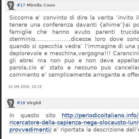
#17
Mirella Coen
Siccome e’ convinto di dire la verita ‘invito i
tenere una conferenza davanti {ahime’}ai poc
famiglie che hanno avuto parenti trucid
sterminio………………,dicesse loro dove sono f
quando si specchia vedra’ l’immagine di una 
deplorevole e meschina,vergogna!!! Carancin
gli ebrei ma non puo e non deve appellarsi
parola,cio e’ stato e nessuno puo cancellar
commento e’ semplicemente arrogante e offe
24 Ott 2009, 20:19
#18
Virghil
In questo sito
http://periodicoitaliano.inf
ricercatore-della-sapienza-nega-olocausto-lun
provvedimenti/
e’ riportata la descrizione dell’