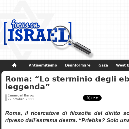
Antisemitismo
Disinformare
Gaza
West 
Roma: “Lo sterminio degli eb
Non dimenticare
Storia di Israele
leggenda”
Emanuel Baroz
22 ottobre 2009
Roma, il ricercatore di filosofia del diritto 
ripreso dall’estrema destra. “Priebke? Solo un