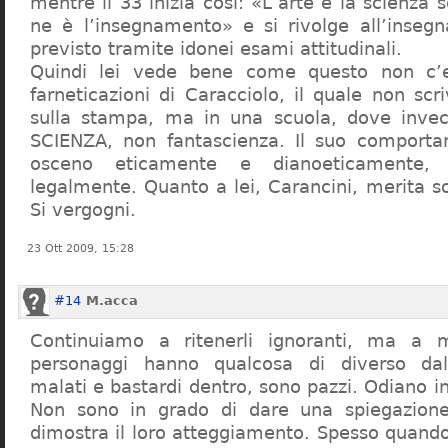
mentre il 33 inizia così: «L’arte e la scienza s
ne è l’insegnamento» e si rivolge all’inseg
previsto tramite idonei esami attitudinali.
Quindi lei vede bene come questo non c’e
farneticazioni di Caracciolo, il quale non scr
sulla stampa, ma in una scuola, dove inve
SCIENZA, non fantascienza. Il suo comport
osceno eticamente e dianoeticamente, 
legalmente. Quanto a lei, Carancini, merita so
Si vergogni.
23 Ott 2009, 15:28
#14
M.acca
Continuiamo a ritenerli ignoranti, ma a 
personaggi hanno qualcosa di diverso dal
malati e bastardi dentro, sono pazzi. Odiano i
Non sono in grado di dare una spiegazione
dimostra il loro atteggiamento. Spesso quando