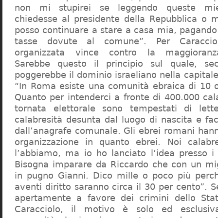
non mi stupirei se leggendo queste mie
chiedesse al presidente della Repubblica o 
posso continuare a stare a casa mia, pagando 
tasse dovute al comune”. Per Caraccio
organizzata vince contro la maggioranza
Sarebbe questo il principio sul quale, se
poggerebbe il dominio israeliano nella capita
“In Roma esiste una comunità ebraica di 10 
Quanto per intenderci a fronte di 400.000 cal
tornata elettorale sono tempestati di lette
calabresità desunta dal luogo di nascita e fa
dall’anagrafe comunale. Gli ebrei romani hann
organizzazione in quanto ebrei. Noi calabr
l’abbiamo, ma io ho lanciato l’idea presso 
Bisogna imparare da Riccardo che con un migl
in pugno Gianni. Dico mille o poco più perch
aventi diritto saranno circa il 30 per cento”. S
apertamente a favore dei crimini dello Stat
Caracciolo, il motivo è solo ed esclusi