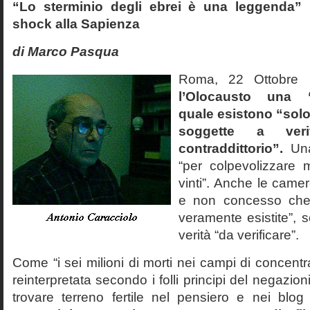
“Lo sterminio degli ebrei è una leggenda” p
shock alla Sapienza
di Marco Pasqua
Roma, 22 Ottobr
l’Olocausto una 
quale esistono “solo 
soggette a veri
contraddittorio”.
Una
“per colpevolizzare 
vinti”. Anche le cam
e non concesso che
veramente esistite”, 
verità “da verificare”.
Come “i sei milioni di morti nei campi di concentr
reinterpretata secondo i folli principi del negazi
trovare terreno fertile nel pensiero e nei blog