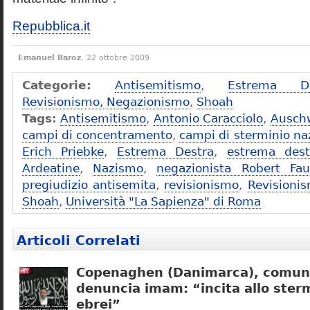
Repubblica.it
Emanuel Baroz
, 22 ottobre 2009
Categorie:
Antisemitismo
,
Estrema De
Revisionismo, Negazionismo
,
Shoah
Tags:
Antisemitismo
,
Antonio Caracciolo
,
Ausch
campi di concentramento
,
campi di sterminio naz
Erich Priebke
,
Estrema Destra
,
estrema dest
Ardeatine
,
Nazismo
,
negazionista Robert Fau
pregiudizio antisemita
,
revisionismo
,
Revisioni
Shoah
,
Università "La Sapienza" di Roma
Articoli Correlati
Copenaghen (Danimarca), comuni
denuncia imam: “incita allo sterm
ebrei”