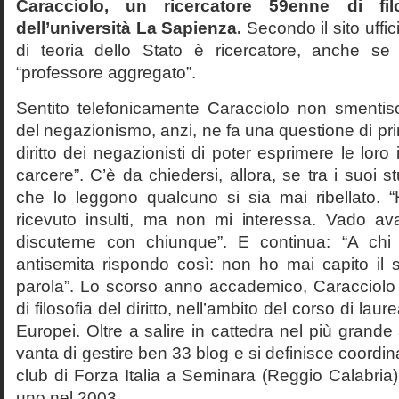
Caracciolo, un ricercatore 59enne di filo
dell’università La Sapienza.
Secondo il sito uffic
di teoria dello Stato è ricercatore, anche se
“professore aggregato”.
Sentito telefonicamente Caracciolo non smentisc
del negazionismo, anzi, ne fa una questione di pri
diritto dei negazionisti di poter esprimere le loro 
carcere”. C’è da chiedersi, allora, se tra i suoi 
che lo leggono qualcuno si sia mai ribellato. 
ricevuto insulti, ma non mi interessa. Vado av
discuterne con chiunque”. E continua: “A ch
antisemita rispondo così: non ho mai capito il s
parola”. Lo scorso anno accademico, Caracciolo
di filosofia del diritto, nell’ambito del corso di laurea
Europei. Oltre a salire in cattedra nel più grande
vanta di gestire ben 33 blog e si definisce coordin
club di Forza Italia a Seminara (Reggio Calabria
uno nel 2003.