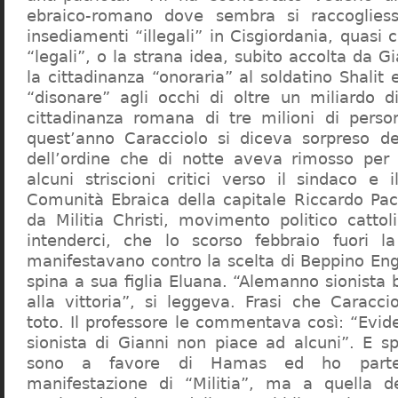
ebraico-romano dove sembra si raccogliess
insediamenti “illegali” in Cisgiordania, quasi c
“legali”, o la strana idea, subito accolta da G
la cittadinanza “onoraria” al soldatino Shali
“disonare” agli occhi di oltre un miliardo d
cittadinanza romana di tre milioni di perso
quest’anno Caracciolo si diceva sorpreso del
dell’ordine che di notte aveva rimosso per
alcuni striscioni critici verso il sindaco e 
Comunità Ebraica della capitale Riccardo Paci
da Militia Christi, movimento politico cattoli
intenderci, che lo scorso febbraio fuori la
manifestavano contro la scelta di Beppino Eng
spina a sua figlia Eluana. “Alemanno sionista
alla vittoria”, si leggeva. Frasi che Caracci
toto. Il professore le commentava così: “Evid
sionista di Gianni non piace ad alcuni”. E s
sono a favore di Hamas ed ho partec
manifestazione di “Militia”, ma a quella 