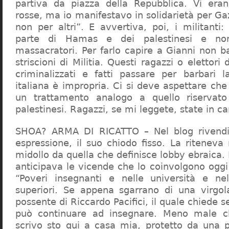
partiva da piazza della Repubblica. Vi era
rosse, ma io manifestavo in solidarietà per Gaz
non per altri”. E avvertiva, poi, i militanti
parte di Hamas e dei palestinesi e non 
massacratori. Per farlo capire a Gianni non b
striscioni di Militia. Questi ragazzi o elettori
criminalizzati e fatti passare per barbari l
italiana è impropria. Ci si deve aspettare che 
un trattamento analogo a quello riserva
palestinesi. Ragazzi, se mi leggete, state in 
SHOA? ARMA DI RICATTO – Nel blog rivendic
espressione, il suo chiodo fisso. La riteneva
midollo da quella che definisce lobby ebraica.
anticipava le vicende che lo coinvolgono oggi
“Poveri insegnanti e nelle università e ne
superiori. Se appena sgarrano di una virgol
possente di Riccardo Pacifici, il quale chiede s
può continuare ad insegnare. Meno male c
scrivo sto qui a casa mia, protetto da una 