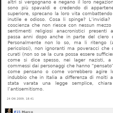
altri si vergognano e negano il loro negazion
sono più spavaldi e credendo di apparten
superiore, sprecano la loro vita combattendo
inutile e odioso. Cosa li spinge? L’invidia? 
coscienza che non riesce con nessun mezzo a
sentimenti religiosi anacronistici presenti
passa anni dopo anche in parte del clero cr
Personalmente non lo so, ma li ritengo (
pericolosi), non ignoranti ma poveracci che
curati (non so se la cura possa essere suffici
come si dice spesso, nei lager nazisti, a 
commessi dai personaggi che hanno “pensato”
come pensano o come vorrebbero agire l
indubbio che in Italia a differenza di molti a
stata varata una legge semplice, chiar
l’antisemitismo.
24 Ott 2009, 18:41
#15
Marco