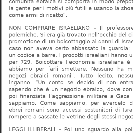
comunità ebraica si comporta in modo prepo
la gente per i motivi più futili e usando la sho
come armi di ricatto”.
NON COMPRARE ISRAELIANO – Il professor
polemiche. Si era già trovato nell’occhio del ci
promozione di un boicottaggio ai danni di Isra
caso non aveva certo abbassato la guardia: 
un codice a barre. I prodotti israeliani hanno u
per 729. Boicottare l’economia israeliana è
abbiamo per farli smettere. Nessuno ha m
negozi ebraici romani”. Tutto lecito, ness
inganno: “Un conto se decido di non entr
sapendo che è un negozio ebraico, dove con 
poi finanziata l’aggressione militare a Gaza
sappiamo. Come sappiamo, per avercelo de
ebrei romani sono accessi sostenitori di Isra
rompere a sassate le vetrine degli stessi negoz
LEGGI ILLIBERALI – Poi uno sguardo alla poli