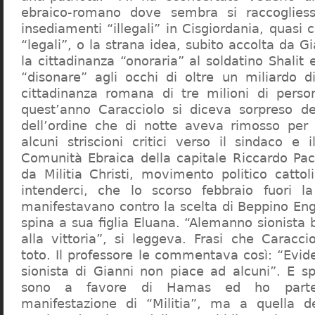
ebraico-romano dove sembra si raccogliess
insediamenti “illegali” in Cisgiordania, quasi c
“legali”, o la strana idea, subito accolta da G
la cittadinanza “onoraria” al soldatino Shali
“disonare” agli occhi di oltre un miliardo d
cittadinanza romana di tre milioni di perso
quest’anno Caracciolo si diceva sorpreso del
dell’ordine che di notte aveva rimosso per
alcuni striscioni critici verso il sindaco e 
Comunità Ebraica della capitale Riccardo Paci
da Militia Christi, movimento politico cattoli
intenderci, che lo scorso febbraio fuori la
manifestavano contro la scelta di Beppino Eng
spina a sua figlia Eluana. “Alemanno sionista
alla vittoria”, si leggeva. Frasi che Caracci
toto. Il professore le commentava così: “Evid
sionista di Gianni non piace ad alcuni”. E s
sono a favore di Hamas ed ho partec
manifestazione di “Militia”, ma a quella 