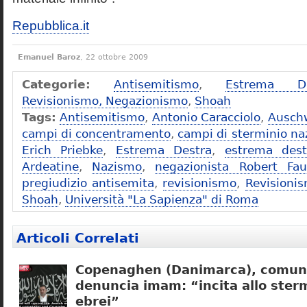
Repubblica.it
Emanuel Baroz
, 22 ottobre 2009
Categorie:
Antisemitismo
,
Estrema De
Revisionismo, Negazionismo
,
Shoah
Tags:
Antisemitismo
,
Antonio Caracciolo
,
Ausch
campi di concentramento
,
campi di sterminio naz
Erich Priebke
,
Estrema Destra
,
estrema dest
Ardeatine
,
Nazismo
,
negazionista Robert Fau
pregiudizio antisemita
,
revisionismo
,
Revisioni
Shoah
,
Università "La Sapienza" di Roma
Articoli Correlati
Copenaghen (Danimarca), comuni
denuncia imam: “incita allo sterm
ebrei”