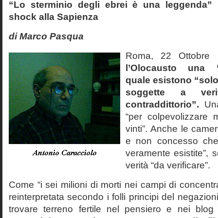
“Lo sterminio degli ebrei è una leggenda” p
shock alla Sapienza
di Marco Pasqua
Roma, 22 Ottobr
l’Olocausto una 
quale esistono “solo 
soggette a veri
contraddittorio”.
Una
“per colpevolizzare 
vinti”. Anche le cam
e non concesso che
veramente esistite”, 
verità “da verificare”.
Come “i sei milioni di morti nei campi di concentr
reinterpretata secondo i folli principi del negazi
trovare terreno fertile nel pensiero e nei blog