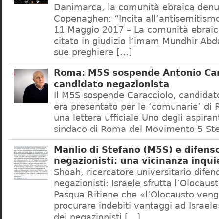
Danimarca, la comunità ebraica denu
Copenaghen: “Incita all’antisemitis
11 Maggio 2017 – La comunità ebrai
citato in giudizio l’imam Mundhir Abd
sue preghiere […]
Roma: M5S sospende Antonio Car
candidato negazionista
Il M5S sospende Caracciolo, candidato
era presentato per le ‘comunarie’ di
una lettera ufficiale Uno degli aspiran
sindaco di Roma del Movimento 5 Ste
Manlio di Stefano (M5S) e difenso
negazionisti: una vicinanza inqui
Shoah, ricercatore universitario difen
negazionisti: Israele sfrutta l’Olocaus
Pasqua Ritiene che «l’Olocausto venga
procurare indebiti vantaggi ad Israele
dei negazionisti […]