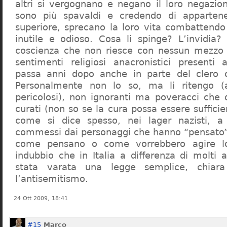
altri si vergognano e negano il loro negazion
sono più spavaldi e credendo di apparten
superiore, sprecano la loro vita combattendo
inutile e odioso. Cosa li spinge? L’invidia? 
coscienza che non riesce con nessun mezzo a
sentimenti religiosi anacronistici presenti
passa anni dopo anche in parte del clero cr
Personalmente non lo so, ma li ritengo (
pericolosi), non ignoranti ma poveracci che
curati (non so se la cura possa essere suffici
come si dice spesso, nei lager nazisti, a 
commessi dai personaggi che hanno “pensato”
come pensano o come vorrebbero agire l
indubbio che in Italia a differenza di molti a
stata varata una legge semplice, chiar
l’antisemitismo.
24 Ott 2009, 18:41
#15
Marco