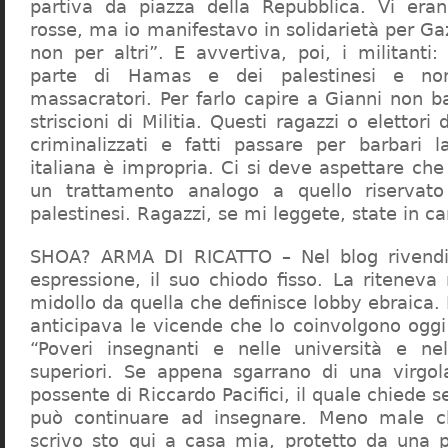
partiva da piazza della Repubblica. Vi era
rosse, ma io manifestavo in solidarietà per Gaz
non per altri”. E avvertiva, poi, i militanti
parte di Hamas e dei palestinesi e non 
massacratori. Per farlo capire a Gianni non b
striscioni di Militia. Questi ragazzi o elettori
criminalizzati e fatti passare per barbari l
italiana è impropria. Ci si deve aspettare che 
un trattamento analogo a quello riserva
palestinesi. Ragazzi, se mi leggete, state in 
SHOA? ARMA DI RICATTO – Nel blog rivendic
espressione, il suo chiodo fisso. La riteneva
midollo da quella che definisce lobby ebraica.
anticipava le vicende che lo coinvolgono oggi
“Poveri insegnanti e nelle università e ne
superiori. Se appena sgarrano di una virgol
possente di Riccardo Pacifici, il quale chiede s
può continuare ad insegnare. Meno male c
scrivo sto qui a casa mia, protetto da una 