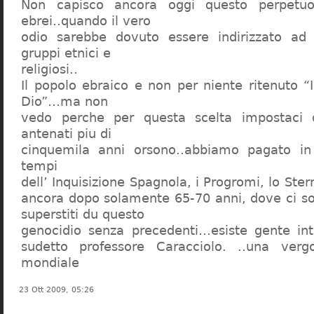
Non capisco ancora oggi questo perpetuo
ebrei..quando il vero
odio sarebbe dovuto essere indirizzato ad
gruppi etnici e
religiosi..
Il popolo ebraico e non per niente ritenuto “
Dio”…ma non
vedo perche per questa scelta impostaci 
antenati piu di
cinquemila anni orsono..abbiamo pagato in
tempi
dell’ Inquisizione Spagnola, i Progromi, lo St
ancora dopo solamente 65-70 anni, dove ci s
superstiti du questo
genocidio senza precedenti…esiste gente int
sudetto professore Caracciolo. ..una verg
mondiale
23 Ott 2009, 05:26