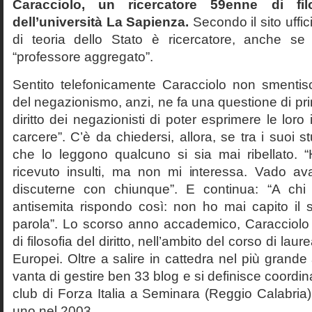
Caracciolo, un ricercatore 59enne di filo
dell’università La Sapienza.
Secondo il sito uffic
di teoria dello Stato è ricercatore, anche se
“professore aggregato”.
Sentito telefonicamente Caracciolo non smentisc
del negazionismo, anzi, ne fa una questione di pri
diritto dei negazionisti di poter esprimere le loro 
carcere”. C’è da chiedersi, allora, se tra i suoi 
che lo leggono qualcuno si sia mai ribellato. 
ricevuto insulti, ma non mi interessa. Vado av
discuterne con chiunque”. E continua: “A ch
antisemita rispondo così: non ho mai capito il s
parola”. Lo scorso anno accademico, Caracciolo
di filosofia del diritto, nell’ambito del corso di laurea
Europei. Oltre a salire in cattedra nel più grande
vanta di gestire ben 33 blog e si definisce coordin
club di Forza Italia a Seminara (Reggio Calabria
uno nel 2003.