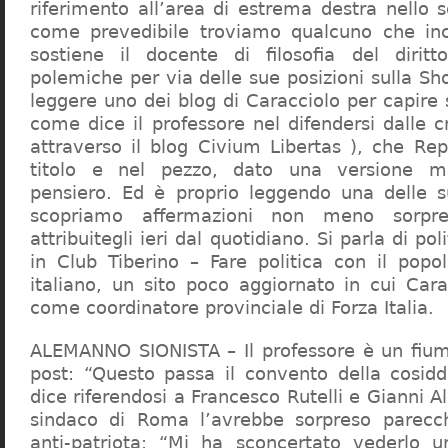
riferimento all’area di estrema destra nello s
come prevedibile troviamo qualcuno che in
sostiene il docente di filosofia del diritt
polemiche per via delle sue posizioni sulla S
leggere uno dei blog di Caracciolo per capire
come dice il professore nel difendersi dalle cr
attraverso il blog Civium Libertas ), che Rep
titolo e nel pezzo, dato una versione mi
pensiero. Ed è proprio leggendo una delle s
scopriamo affermazioni non meno sorpre
attribuitegli ieri dal quotidiano. Si parla di po
in Club Tiberino – Fare politica con il popo
italiano, un sito poco aggiornato in cui Cara
come coordinatore provinciale di Forza Italia.
ALEMANNO SIONISTA – Il professore è un fium
post: “Questo passa il convento della cosid
dice riferendosi a Francesco Rutelli e Gianni 
sindaco di Roma l’avrebbe sorpreso parecch
anti-patriota: “Mi ha sconcertato vederlo u