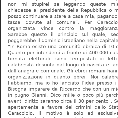
non mi stupirei se leggendo queste mie
chiedesse al presidente della Repubblica o 
posso continuare a stare a casa mia, pagando 
tasse dovute al comune”. Per Caraccio
organizzata vince contro la maggioranza
Sarebbe questo il principio sul quale, se
poggerebbe il dominio israeliano nella capita
“In Roma esiste una comunità ebraica di 10 
Quanto per intenderci a fronte di 400.000 cal
tornata elettorale sono tempestati di lette
calabresità desunta dal luogo di nascita e fa
dall’anagrafe comunale. Gli ebrei romani hann
organizzazione in quanto ebrei. Noi calabr
l’abbiamo, ma io ho lanciato l’idea presso 
Bisogna imparare da Riccardo che con un migl
in pugno Gianni. Dico mille o poco più perch
aventi diritto saranno circa il 30 per cento”. S
apertamente a favore dei crimini dello Stat
Caracciolo, il motivo è solo ed esclusi