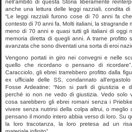
nell’ambito di questa Storia liberamente reinterpr
anche una lettura delle leggi razziali, condita di
“Le leggi razziali furono cose di 70 anni fa che
contesto di 70 anni fa. Molti italiani, la stragran
meno di 70 anni e quasi tutti gli italiani di og
memoria diretta di quegli anni. A trarne profitto 
avanzata che sono diventati una sorta di eroi nazio
Vengono portati in giro nei convegni e nelle sc
quello che ricordano o pensano di ricordare
Caracciolo, gli ebrei trarrebbero profitto dalla fig
ex ufficiale delle SS, condannato all’ergastolo 
Fosse Ardeatine: “Non si parli di giustizia e 
perché io non ne vedo di giustizia. Vedo solo 
cosa sarebbero gli ebrei romani senza i Prieb
vivere senza nutrirsi della colpa altrui, o meglio
pensano il mondo intero abbia verso di loro. Su 
la loro tracotanza, la loro pretesa ad un ris
materiale infinito”.