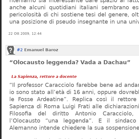
riteniamo sia interessante dare spazio al fa
anche alcuni quotidiani italiani sembrano ess
pericolosità di chi sostiene tesi del genere, o
una posizione di pseudo insegnante in una uni
22 Ott 2009, 12:44
#2
Emanuel Baroz
“Olocausto leggenda? Vada a Dachau”
La Sapienza, rettore a docente
“Il professor Caracciolo farebbe bene ad and
io sono stato all’età di 16 anni, oppure dovre
le Fosse Ardeatine”. Replica così il rettore 
Sapienza di Roma Luigi Frati alle dichiarazioni
Filosofia del diritto Antonio Caracciolo
l’Olocausto “una leggenda”. E il sindac
Alemanno intende chiedere la sua sospensione