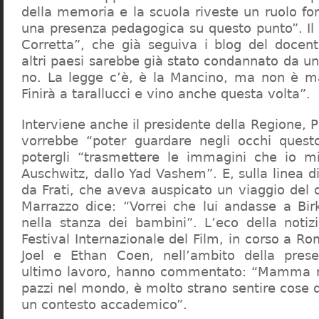
della memoria e la scuola riveste un ruolo f
una presenza pedagogica su questo punto”. Il 
Corretta”, che già seguiva i blog del docen
altri paesi sarebbe già stato condannato da un t
no. La legge c’è, è la Mancino, ma non è ma
Finirà a tarallucci e vino anche questa volta”.
Interviene anche il presidente della Regione, 
vorrebbe “poter guardare negli occhi questo
potergli “trasmettere le immagini che io m
Auschwitz, dallo Yad Vashem”. E, sulla linea 
da Frati, che aveva auspicato un viaggio del
Marrazzo dice: “Vorrei che lui andasse a Bi
nella stanza dei bambini”. L’eco della notiz
Festival Internazionale del Film, in corso a Rom
Joel e Ethan Coen, nell’ambito della prese
ultimo lavoro, hanno commentato: “Mamma m
pazzi nel mondo, è molto strano sentire cose 
un contesto accademico”.