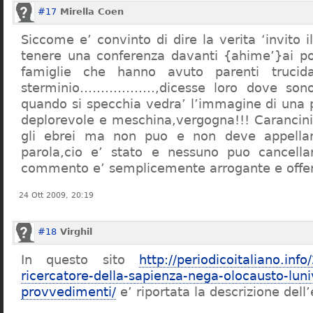
#17
Mirella Coen
Siccome e’ convinto di dire la verita ‘invito i
tenere una conferenza davanti {ahime’}ai poc
famiglie che hanno avuto parenti trucid
sterminio………………,dicesse loro dove sono f
quando si specchia vedra’ l’immagine di una 
deplorevole e meschina,vergogna!!! Carancin
gli ebrei ma non puo e non deve appellarsi
parola,cio e’ stato e nessuno puo cancellar
commento e’ semplicemente arrogante e offe
24 Ott 2009, 20:19
#18
Virghil
In questo sito
http://periodicoitaliano.inf
ricercatore-della-sapienza-nega-olocausto-lun
provvedimenti/
e’ riportata la descrizione dell’