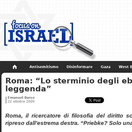
Antisemitismo
Disinformare
Gaza
West 
Roma: “Lo sterminio degli eb
Non dimenticare
Storia di Israele
leggenda”
Emanuel Baroz
22 ottobre 2009
Roma, il ricercatore di filosofia del diritto 
ripreso dall’estrema destra. “Priebke? Solo un