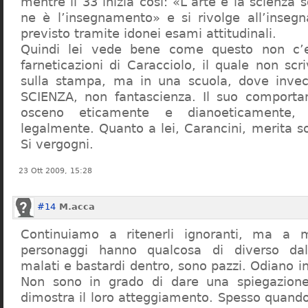
mentre il 33 inizia così: «L’arte e la scienza s
ne è l’insegnamento» e si rivolge all’inseg
previsto tramite idonei esami attitudinali.
Quindi lei vede bene come questo non c’e
farneticazioni di Caracciolo, il quale non scr
sulla stampa, ma in una scuola, dove inve
SCIENZA, non fantascienza. Il suo comport
osceno eticamente e dianoeticamente, 
legalmente. Quanto a lei, Carancini, merita so
Si vergogni.
23 Ott 2009, 15:28
#14
M.acca
Continuiamo a ritenerli ignoranti, ma a 
personaggi hanno qualcosa di diverso dal
malati e bastardi dentro, sono pazzi. Odiano i
Non sono in grado di dare una spiegazione
dimostra il loro atteggiamento. Spesso quando