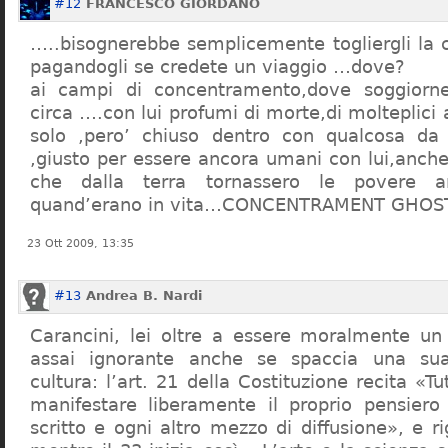
#12
FRANCESCO GIORDANO
…..bisognerebbe semplicemente togliergli la c
pagandogli se credete un viaggio …dove?
ai campi di concentramento,dove soggiorn
circa ….con lui profumi di morte,di molteplici 
solo ,pero’ chiuso dentro con qualcosa d
,giusto per essere ancora umani con lui,anch
che dalla terra tornassero le povere a
quand’erano in vita…CONCENTRAMENT GHOST
23 Ott 2009, 13:35
#13
Andrea B. Nardi
Carancini, lei oltre a essere moralmente un
assai ignorante anche se spaccia una su
cultura: l’art. 21 della Costituzione recita «Tu
manifestare liberamente il proprio pensiero
scritto e ogni altro mezzo di diffusione», e 