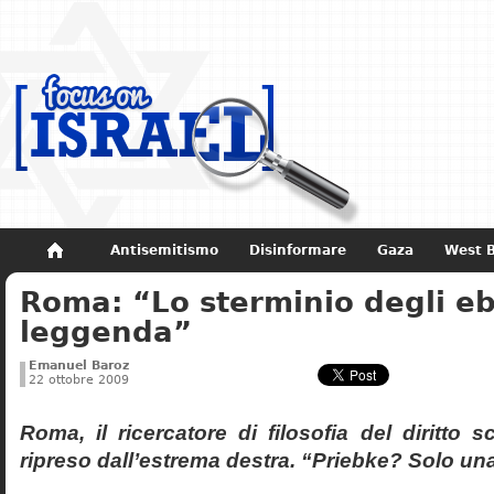
Antisemitismo
Disinformare
Gaza
West 
Roma: “Lo sterminio degli eb
Non dimenticare
Storia di Israele
leggenda”
Emanuel Baroz
22 ottobre 2009
Roma, il ricercatore di filosofia del diritto 
ripreso dall’estrema destra. “Priebke? Solo un