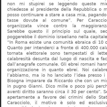
non mi stupirei se leggendo queste mie
chiedesse al presidente della Repubblica o 
posso continuare a stare a casa mia, pagando 
tasse dovute al comune”. Per Caraccio
organizzata vince contro la maggioranza
Sarebbe questo il principio sul quale, se
poggerebbe il dominio israeliano nella capita
“In Roma esiste una comunità ebraica di 10 
Quanto per intenderci a fronte di 400.000 cal
tornata elettorale sono tempestati di lette
calabresità desunta dal luogo di nascita e fa
dall’anagrafe comunale. Gli ebrei romani hann
organizzazione in quanto ebrei. Noi calabr
l’abbiamo, ma io ho lanciato l’idea presso 
Bisogna imparare da Riccardo che con un migl
in pugno Gianni. Dico mille o poco più perch
aventi diritto saranno circa il 30 per cento”. S
apertamente a favore dei crimini dello Stat
Caracciolo, il motivo è solo ed esclusi