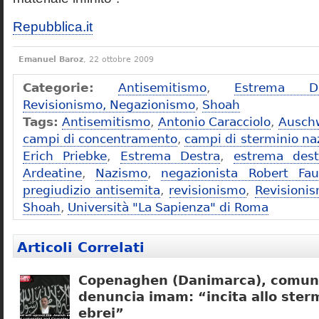
Repubblica.it
Emanuel Baroz
, 22 ottobre 2009
Categorie:
Antisemitismo
,
Estrema De
Revisionismo, Negazionismo
,
Shoah
Tags:
Antisemitismo
,
Antonio Caracciolo
,
Ausch
campi di concentramento
,
campi di sterminio naz
Erich Priebke
,
Estrema Destra
,
estrema dest
Ardeatine
,
Nazismo
,
negazionista Robert Fau
pregiudizio antisemita
,
revisionismo
,
Revisioni
Shoah
,
Università "La Sapienza" di Roma
Articoli Correlati
Copenaghen (Danimarca), comuni
denuncia imam: “incita allo sterm
ebrei”