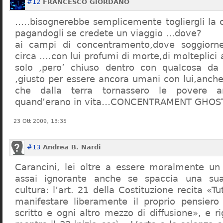
#12
FRANCESCO GIORDANO
…..bisognerebbe semplicemente togliergli la c
pagandogli se credete un viaggio …dove?
ai campi di concentramento,dove soggiorn
circa ….con lui profumi di morte,di molteplici 
solo ,pero’ chiuso dentro con qualcosa d
,giusto per essere ancora umani con lui,anch
che dalla terra tornassero le povere a
quand’erano in vita…CONCENTRAMENT GHOST
23 Ott 2009, 13:35
#13
Andrea B. Nardi
Carancini, lei oltre a essere moralmente un
assai ignorante anche se spaccia una su
cultura: l’art. 21 della Costituzione recita «Tu
manifestare liberamente il proprio pensiero
scritto e ogni altro mezzo di diffusione», e 