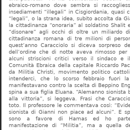
ebraico-romano dove sembra si raccogliess
insediamenti “illegali” in Cisgiordania, quasi c
“legali”, o la strana idea, subito accolta da G
la cittadinanza “onoraria” al soldatino Shali
“disonare” agli occhi di oltre un miliardo d
cittadinanza romana di tre milioni di perso
quest’anno Caracciolo si diceva sorpreso del
dell’ordine che di notte aveva rimosso per
alcuni striscioni critici verso il sindaco e 
Comunità Ebraica della capitale Riccardo Paci
da Militia Christi, movimento politico cattoli
intenderci, che lo scorso febbraio fuori la
manifestavano contro la scelta di Beppino Eng
spina a sua figlia Eluana. “Alemanno sionista
alla vittoria”, si leggeva. Frasi che Caracci
toto. Il professore le commentava così: “Evid
sionista di Gianni non piace ad alcuni”. E s
sono a favore di Hamas ed ho partec
manifestazione di “Militia”, ma a quella 