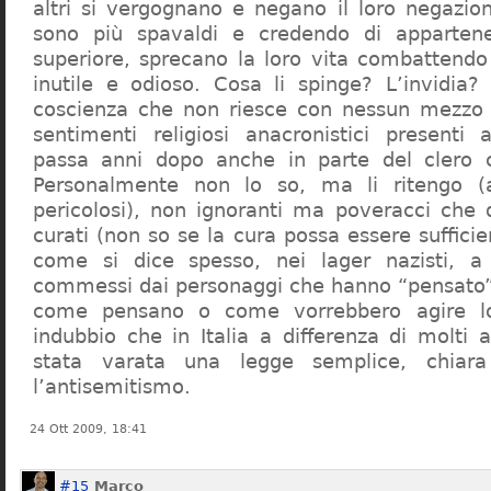
altri si vergognano e negano il loro negazion
sono più spavaldi e credendo di apparten
superiore, sprecano la loro vita combattendo
inutile e odioso. Cosa li spinge? L’invidia? 
coscienza che non riesce con nessun mezzo a
sentimenti religiosi anacronistici presenti
passa anni dopo anche in parte del clero cr
Personalmente non lo so, ma li ritengo (
pericolosi), non ignoranti ma poveracci che
curati (non so se la cura possa essere suffici
come si dice spesso, nei lager nazisti, a 
commessi dai personaggi che hanno “pensato”
come pensano o come vorrebbero agire l
indubbio che in Italia a differenza di molti a
stata varata una legge semplice, chiar
l’antisemitismo.
24 Ott 2009, 18:41
#15
Marco