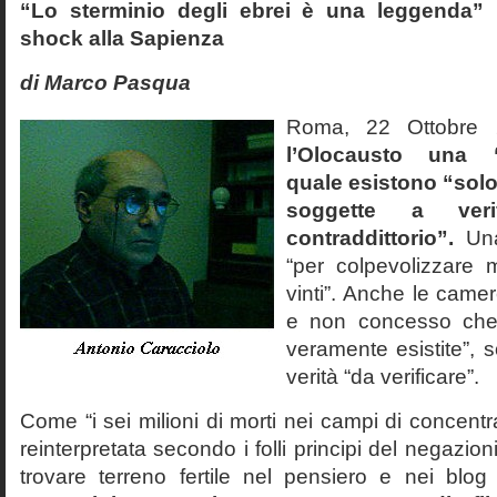
“Lo sterminio degli ebrei è una leggenda” p
shock alla Sapienza
di Marco Pasqua
Roma, 22 Ottobr
l’Olocausto una 
quale esistono “solo 
soggette a veri
contraddittorio”.
Una
“per colpevolizzare 
vinti”. Anche le cam
e non concesso che
veramente esistite”, 
verità “da verificare”.
Come “i sei milioni di morti nei campi di concentr
reinterpretata secondo i folli principi del negazi
trovare terreno fertile nel pensiero e nei blog