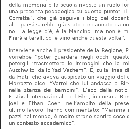
della memoria e la scuola riveste un ruolo f
una presenza pedagogica su questo punto”. Il 
Corretta”, che già seguiva i blog del docen
altri paesi sarebbe già stato condannato da un t
no. La legge c’è, è la Mancino, ma non è ma
Finirà a tarallucci e vino anche questa volta”.
Interviene anche il presidente della Regione, 
vorrebbe “poter guardare negli occhi questo
potergli “trasmettere le immagini che io m
Auschwitz, dallo Yad Vashem”. E, sulla linea 
da Frati, che aveva auspicato un viaggio del
Marrazzo dice: “Vorrei che lui andasse a Bi
nella stanza dei bambini”. L’eco della notiz
Festival Internazionale del Film, in corso a Rom
Joel e Ethan Coen, nell’ambito della prese
ultimo lavoro, hanno commentato: “Mamma m
pazzi nel mondo, è molto strano sentire cose 
un contesto accademico”.