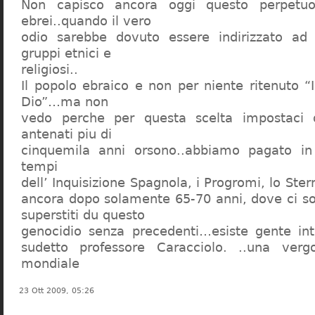
Non capisco ancora oggi questo perpetuo
ebrei..quando il vero
odio sarebbe dovuto essere indirizzato ad
gruppi etnici e
religiosi..
Il popolo ebraico e non per niente ritenuto “
Dio”…ma non
vedo perche per questa scelta impostaci 
antenati piu di
cinquemila anni orsono..abbiamo pagato in
tempi
dell’ Inquisizione Spagnola, i Progromi, lo St
ancora dopo solamente 65-70 anni, dove ci s
superstiti du questo
genocidio senza precedenti…esiste gente int
sudetto professore Caracciolo. ..una verg
mondiale
23 Ott 2009, 05:26