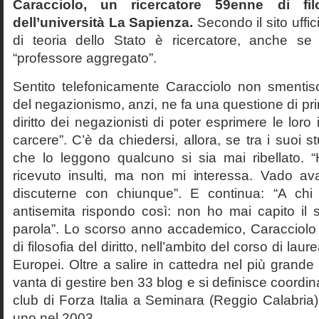
Caracciolo, un ricercatore 59enne di filo
dell’università La Sapienza.
Secondo il sito uffic
di teoria dello Stato è ricercatore, anche se
“professore aggregato”.
Sentito telefonicamente Caracciolo non smentisc
del negazionismo, anzi, ne fa una questione di pri
diritto dei negazionisti di poter esprimere le loro 
carcere”. C’è da chiedersi, allora, se tra i suoi 
che lo leggono qualcuno si sia mai ribellato. 
ricevuto insulti, ma non mi interessa. Vado av
discuterne con chiunque”. E continua: “A ch
antisemita rispondo così: non ho mai capito il s
parola”. Lo scorso anno accademico, Caracciolo
di filosofia del diritto, nell’ambito del corso di laurea
Europei. Oltre a salire in cattedra nel più grande
vanta di gestire ben 33 blog e si definisce coordin
club di Forza Italia a Seminara (Reggio Calabria
uno nel 2003.