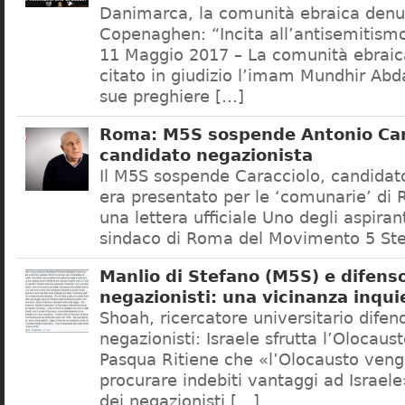
Danimarca, la comunità ebraica denu
Copenaghen: “Incita all’antisemitis
11 Maggio 2017 – La comunità ebrai
citato in giudizio l’imam Mundhir Abd
sue preghiere […]
Roma: M5S sospende Antonio Car
candidato negazionista
Il M5S sospende Caracciolo, candidato
era presentato per le ‘comunarie’ di
una lettera ufficiale Uno degli aspiran
sindaco di Roma del Movimento 5 Ste
Manlio di Stefano (M5S) e difenso
negazionisti: una vicinanza inqui
Shoah, ricercatore universitario difen
negazionisti: Israele sfrutta l’Olocaus
Pasqua Ritiene che «l’Olocausto venga
procurare indebiti vantaggi ad Israele
dei negazionisti […]