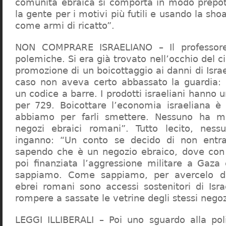
comunità ebraica si comporta in modo prepo
la gente per i motivi più futili e usando la sho
come armi di ricatto”.
NON COMPRARE ISRAELIANO – Il professor
polemiche. Si era già trovato nell’occhio del ci
promozione di un boicottaggio ai danni di Isra
caso non aveva certo abbassato la guardia: 
un codice a barre. I prodotti israeliani hanno u
per 729. Boicottare l’economia israeliana è
abbiamo per farli smettere. Nessuno ha m
negozi ebraici romani”. Tutto lecito, ness
inganno: “Un conto se decido di non entr
sapendo che è un negozio ebraico, dove con 
poi finanziata l’aggressione militare a Gaza
sappiamo. Come sappiamo, per avercelo de
ebrei romani sono accessi sostenitori di Isra
rompere a sassate le vetrine degli stessi negoz
LEGGI ILLIBERALI – Poi uno sguardo alla poli