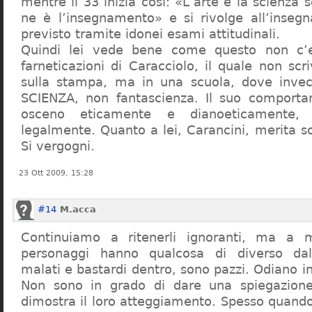
mentre il 33 inizia così: «L’arte e la scienza s
ne è l’insegnamento» e si rivolge all’inseg
previsto tramite idonei esami attitudinali.
Quindi lei vede bene come questo non c’e
farneticazioni di Caracciolo, il quale non scr
sulla stampa, ma in una scuola, dove inve
SCIENZA, non fantascienza. Il suo comport
osceno eticamente e dianoeticamente, 
legalmente. Quanto a lei, Carancini, merita so
Si vergogni.
23 Ott 2009, 15:28
#14
M.acca
Continuiamo a ritenerli ignoranti, ma a 
personaggi hanno qualcosa di diverso dal
malati e bastardi dentro, sono pazzi. Odiano i
Non sono in grado di dare una spiegazione
dimostra il loro atteggiamento. Spesso quando