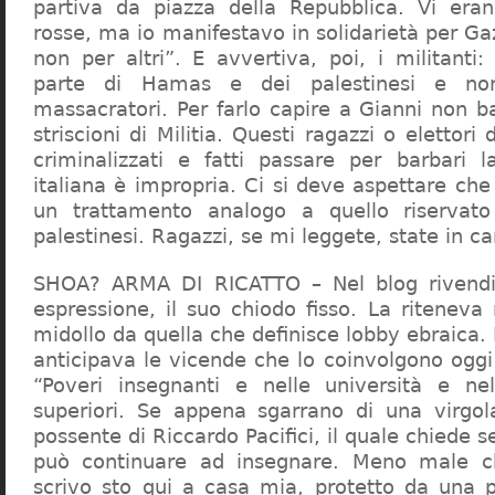
partiva da piazza della Repubblica. Vi era
rosse, ma io manifestavo in solidarietà per Gaz
non per altri”. E avvertiva, poi, i militanti
parte di Hamas e dei palestinesi e non 
massacratori. Per farlo capire a Gianni non b
striscioni di Militia. Questi ragazzi o elettori
criminalizzati e fatti passare per barbari l
italiana è impropria. Ci si deve aspettare che 
un trattamento analogo a quello riserva
palestinesi. Ragazzi, se mi leggete, state in 
SHOA? ARMA DI RICATTO – Nel blog rivendic
espressione, il suo chiodo fisso. La riteneva
midollo da quella che definisce lobby ebraica.
anticipava le vicende che lo coinvolgono oggi
“Poveri insegnanti e nelle università e ne
superiori. Se appena sgarrano di una virgol
possente di Riccardo Pacifici, il quale chiede s
può continuare ad insegnare. Meno male c
scrivo sto qui a casa mia, protetto da una 