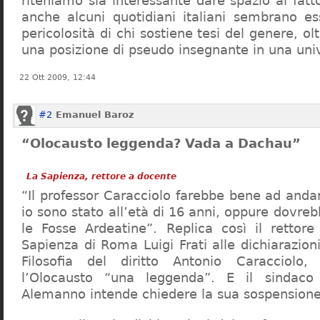
riteniamo sia interessante dare spazio al fa
anche alcuni quotidiani italiani sembrano ess
pericolosità di chi sostiene tesi del genere, o
una posizione di pseudo insegnante in una uni
22 Ott 2009, 12:44
#2
Emanuel Baroz
“Olocausto leggenda? Vada a Dachau”
La Sapienza, rettore a docente
“Il professor Caracciolo farebbe bene ad and
io sono stato all’età di 16 anni, oppure dovre
le Fosse Ardeatine”. Replica così il rettore 
Sapienza di Roma Luigi Frati alle dichiarazioni
Filosofia del diritto Antonio Caracciolo
l’Olocausto “una leggenda”. E il sindac
Alemanno intende chiedere la sua sospensione