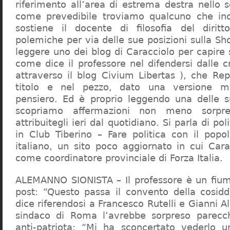
riferimento all’area di estrema destra nello s
come prevedibile troviamo qualcuno che in
sostiene il docente di filosofia del diritt
polemiche per via delle sue posizioni sulla S
leggere uno dei blog di Caracciolo per capire
come dice il professore nel difendersi dalle cr
attraverso il blog Civium Libertas ), che Rep
titolo e nel pezzo, dato una versione mi
pensiero. Ed è proprio leggendo una delle s
scopriamo affermazioni non meno sorpre
attribuitegli ieri dal quotidiano. Si parla di po
in Club Tiberino – Fare politica con il popo
italiano, un sito poco aggiornato in cui Cara
come coordinatore provinciale di Forza Italia.
ALEMANNO SIONISTA – Il professore è un fium
post: “Questo passa il convento della cosid
dice riferendosi a Francesco Rutelli e Gianni 
sindaco di Roma l’avrebbe sorpreso parecch
anti-patriota: “Mi ha sconcertato vederlo u