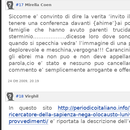
#17
Mirella Coen
Siccome e’ convinto di dire la verita ‘invito i
tenere una conferenza davanti {ahime’}ai poc
famiglie che hanno avuto parenti trucid
sterminio………………,dicesse loro dove sono f
quando si specchia vedra’ l’immagine di una 
deplorevole e meschina,vergogna!!! Carancin
gli ebrei ma non puo e non deve appellarsi
parola,cio e’ stato e nessuno puo cancellar
commento e’ semplicemente arrogante e offe
24 Ott 2009, 20:19
#18
Virghil
In questo sito
http://periodicoitaliano.inf
ricercatore-della-sapienza-nega-olocausto-lun
provvedimenti/
e’ riportata la descrizione dell’