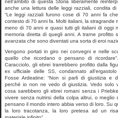
nell’ambito di questa Storia liberamente reinterpr
anche una lettura delle leggi razziali, condita di
“Le leggi razziali furono cose di 70 anni fa che
contesto di 70 anni fa. Molti italiani, la stragran
meno di 70 anni e quasi tutti gli italiani di og
memoria diretta di quegli anni. A trarne profitto 
avanzata che sono diventati una sorta di eroi nazio
Vengono portati in giro nei convegni e nelle sc
quello che ricordano o pensano di ricordare
Caracciolo, gli ebrei trarrebbero profitto dalla fig
ex ufficiale delle SS, condannato all’ergastolo 
Fosse Ardeatine: “Non si parli di giustizia e 
perché io non ne vedo di giustizia. Vedo solo 
cosa sarebbero gli ebrei romani senza i Prieb
vivere senza nutrirsi della colpa altrui, o meglio
pensano il mondo intero abbia verso di loro. Su 
la loro tracotanza, la loro pretesa ad un ris
materiale infinito”.