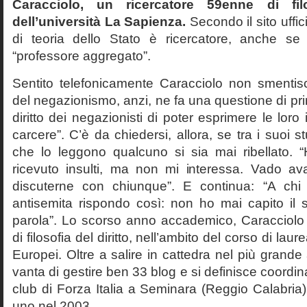
Caracciolo, un ricercatore 59enne di filo
dell’università La Sapienza.
Secondo il sito uffic
di teoria dello Stato è ricercatore, anche se
“professore aggregato”.
Sentito telefonicamente Caracciolo non smentisc
del negazionismo, anzi, ne fa una questione di pri
diritto dei negazionisti di poter esprimere le loro 
carcere”. C’è da chiedersi, allora, se tra i suoi 
che lo leggono qualcuno si sia mai ribellato. 
ricevuto insulti, ma non mi interessa. Vado av
discuterne con chiunque”. E continua: “A ch
antisemita rispondo così: non ho mai capito il s
parola”. Lo scorso anno accademico, Caracciolo
di filosofia del diritto, nell’ambito del corso di laurea
Europei. Oltre a salire in cattedra nel più grande
vanta di gestire ben 33 blog e si definisce coordin
club di Forza Italia a Seminara (Reggio Calabria
uno nel 2003.