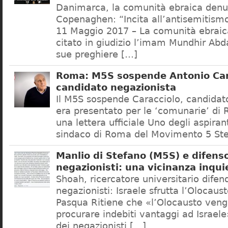
Danimarca, la comunità ebraica denu
Copenaghen: “Incita all’antisemitis
11 Maggio 2017 – La comunità ebrai
citato in giudizio l’imam Mundhir Abd
sue preghiere […]
Roma: M5S sospende Antonio Car
candidato negazionista
Il M5S sospende Caracciolo, candidato
era presentato per le ‘comunarie’ di
una lettera ufficiale Uno degli aspiran
sindaco di Roma del Movimento 5 Ste
Manlio di Stefano (M5S) e difenso
negazionisti: una vicinanza inqui
Shoah, ricercatore universitario difen
negazionisti: Israele sfrutta l’Olocaus
Pasqua Ritiene che «l’Olocausto venga
procurare indebiti vantaggi ad Israele
dei negazionisti […]