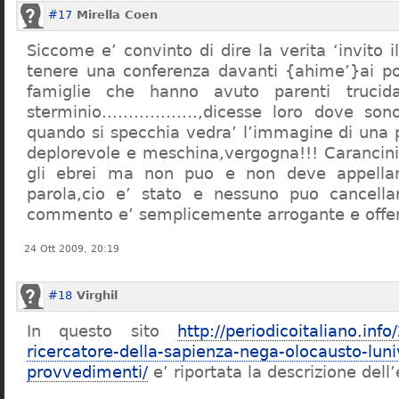
#17
Mirella Coen
Siccome e’ convinto di dire la verita ‘invito i
tenere una conferenza davanti {ahime’}ai poc
famiglie che hanno avuto parenti trucid
sterminio………………,dicesse loro dove sono f
quando si specchia vedra’ l’immagine di una 
deplorevole e meschina,vergogna!!! Carancin
gli ebrei ma non puo e non deve appellarsi
parola,cio e’ stato e nessuno puo cancellar
commento e’ semplicemente arrogante e offe
24 Ott 2009, 20:19
#18
Virghil
In questo sito
http://periodicoitaliano.inf
ricercatore-della-sapienza-nega-olocausto-lun
provvedimenti/
e’ riportata la descrizione dell’