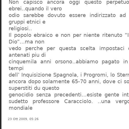
Non capisco ancora oggi questo perpetuo
ebrei..quando il vero
odio sarebbe dovuto essere indirizzato ad
gruppi etnici e
religiosi..
Il popolo ebraico e non per niente ritenuto “
Dio”…ma non
vedo perche per questa scelta impostaci 
antenati piu di
cinquemila anni orsono..abbiamo pagato in
tempi
dell’ Inquisizione Spagnola, i Progromi, lo St
ancora dopo solamente 65-70 anni, dove ci s
superstiti du questo
genocidio senza precedenti…esiste gente int
sudetto professore Caracciolo. ..una verg
mondiale
23 Ott 2009, 05:26