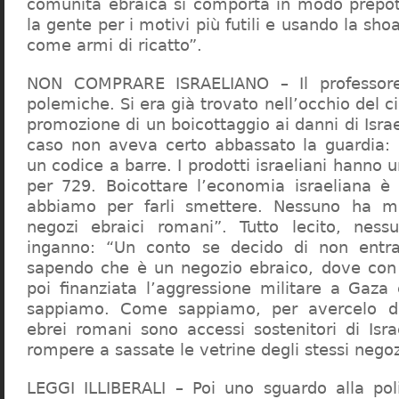
comunità ebraica si comporta in modo prepo
la gente per i motivi più futili e usando la sho
come armi di ricatto”.
NON COMPRARE ISRAELIANO – Il professor
polemiche. Si era già trovato nell’occhio del ci
promozione di un boicottaggio ai danni di Isra
caso non aveva certo abbassato la guardia: 
un codice a barre. I prodotti israeliani hanno u
per 729. Boicottare l’economia israeliana è
abbiamo per farli smettere. Nessuno ha m
negozi ebraici romani”. Tutto lecito, ness
inganno: “Un conto se decido di non entr
sapendo che è un negozio ebraico, dove con 
poi finanziata l’aggressione militare a Gaza
sappiamo. Come sappiamo, per avercelo de
ebrei romani sono accessi sostenitori di Isra
rompere a sassate le vetrine degli stessi negoz
LEGGI ILLIBERALI – Poi uno sguardo alla poli