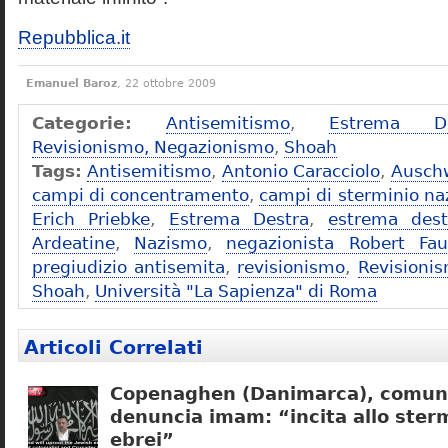
Repubblica.it
Emanuel Baroz
, 22 ottobre 2009
Categorie:
Antisemitismo
,
Estrema De
Revisionismo, Negazionismo
,
Shoah
Tags:
Antisemitismo
,
Antonio Caracciolo
,
Ausch
campi di concentramento
,
campi di sterminio naz
Erich Priebke
,
Estrema Destra
,
estrema dest
Ardeatine
,
Nazismo
,
negazionista Robert Fau
pregiudizio antisemita
,
revisionismo
,
Revisioni
Shoah
,
Università "La Sapienza" di Roma
Articoli Correlati
Copenaghen (Danimarca), comuni
denuncia imam: “incita allo sterm
ebrei”