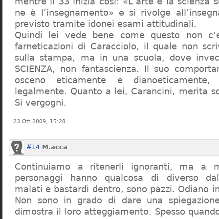
mentre il 33 inizia così: «L’arte e la scienza s
ne è l’insegnamento» e si rivolge all’inseg
previsto tramite idonei esami attitudinali.
Quindi lei vede bene come questo non c’e
farneticazioni di Caracciolo, il quale non scr
sulla stampa, ma in una scuola, dove inve
SCIENZA, non fantascienza. Il suo comport
osceno eticamente e dianoeticamente, 
legalmente. Quanto a lei, Carancini, merita so
Si vergogni.
23 Ott 2009, 15:28
#14
M.acca
Continuiamo a ritenerli ignoranti, ma a 
personaggi hanno qualcosa di diverso dal
malati e bastardi dentro, sono pazzi. Odiano i
Non sono in grado di dare una spiegazione
dimostra il loro atteggiamento. Spesso quando