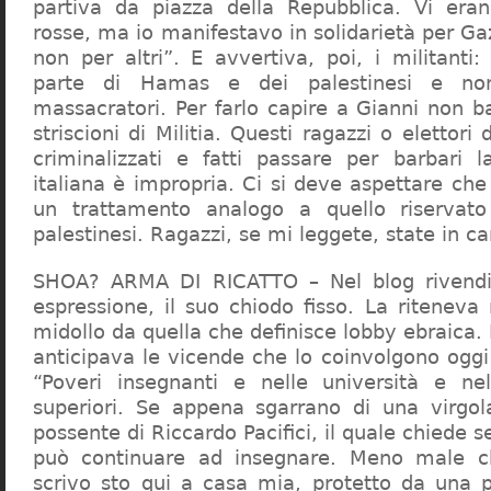
partiva da piazza della Repubblica. Vi era
rosse, ma io manifestavo in solidarietà per Gaz
non per altri”. E avvertiva, poi, i militanti
parte di Hamas e dei palestinesi e non 
massacratori. Per farlo capire a Gianni non b
striscioni di Militia. Questi ragazzi o elettori
criminalizzati e fatti passare per barbari l
italiana è impropria. Ci si deve aspettare che 
un trattamento analogo a quello riserva
palestinesi. Ragazzi, se mi leggete, state in 
SHOA? ARMA DI RICATTO – Nel blog rivendic
espressione, il suo chiodo fisso. La riteneva
midollo da quella che definisce lobby ebraica.
anticipava le vicende che lo coinvolgono oggi
“Poveri insegnanti e nelle università e ne
superiori. Se appena sgarrano di una virgol
possente di Riccardo Pacifici, il quale chiede s
può continuare ad insegnare. Meno male c
scrivo sto qui a casa mia, protetto da una 