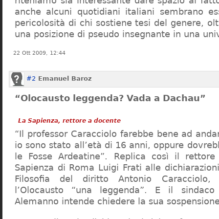
riteniamo sia interessante dare spazio al fa
anche alcuni quotidiani italiani sembrano ess
pericolosità di chi sostiene tesi del genere, o
una posizione di pseudo insegnante in una uni
22 Ott 2009, 12:44
#2
Emanuel Baroz
“Olocausto leggenda? Vada a Dachau”
La Sapienza, rettore a docente
“Il professor Caracciolo farebbe bene ad and
io sono stato all’età di 16 anni, oppure dovre
le Fosse Ardeatine”. Replica così il rettore 
Sapienza di Roma Luigi Frati alle dichiarazioni
Filosofia del diritto Antonio Caracciolo
l’Olocausto “una leggenda”. E il sindac
Alemanno intende chiedere la sua sospensione