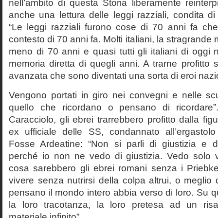
nell’ambito di questa Storia liberamente reinterpr
anche una lettura delle leggi razziali, condita di
“Le leggi razziali furono cose di 70 anni fa che
contesto di 70 anni fa. Molti italiani, la stragran
meno di 70 anni e quasi tutti gli italiani di og
memoria diretta di quegli anni. A trarne profitto 
avanzata che sono diventati una sorta di eroi nazio
Vengono portati in giro nei convegni e nelle sc
quello che ricordano o pensano di ricordare
Caracciolo, gli ebrei trarrebbero profitto dalla fig
ex ufficiale delle SS, condannato all’ergastolo 
Fosse Ardeatine: “Non si parli di giustizia e 
perché io non ne vedo di giustizia. Vedo solo 
cosa sarebbero gli ebrei romani senza i Prieb
vivere senza nutrirsi della colpa altrui, o meglio
pensano il mondo intero abbia verso di loro. Su 
la loro tracotanza, la loro pretesa ad un ris
materiale infinito”.