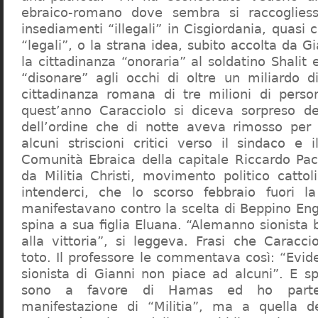
ebraico-romano dove sembra si raccogliess
insediamenti “illegali” in Cisgiordania, quasi c
“legali”, o la strana idea, subito accolta da G
la cittadinanza “onoraria” al soldatino Shali
“disonare” agli occhi di oltre un miliardo d
cittadinanza romana di tre milioni di perso
quest’anno Caracciolo si diceva sorpreso del
dell’ordine che di notte aveva rimosso per
alcuni striscioni critici verso il sindaco e 
Comunità Ebraica della capitale Riccardo Paci
da Militia Christi, movimento politico cattoli
intenderci, che lo scorso febbraio fuori la
manifestavano contro la scelta di Beppino Eng
spina a sua figlia Eluana. “Alemanno sionista
alla vittoria”, si leggeva. Frasi che Caracci
toto. Il professore le commentava così: “Evid
sionista di Gianni non piace ad alcuni”. E s
sono a favore di Hamas ed ho partec
manifestazione di “Militia”, ma a quella 