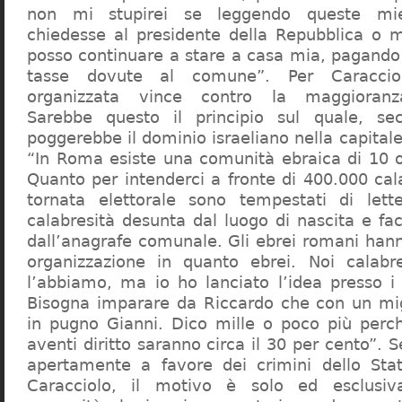
non mi stupirei se leggendo queste mie
chiedesse al presidente della Repubblica o 
posso continuare a stare a casa mia, pagando 
tasse dovute al comune”. Per Caraccio
organizzata vince contro la maggioranza
Sarebbe questo il principio sul quale, se
poggerebbe il dominio israeliano nella capita
“In Roma esiste una comunità ebraica di 10 
Quanto per intenderci a fronte di 400.000 cal
tornata elettorale sono tempestati di lette
calabresità desunta dal luogo di nascita e fa
dall’anagrafe comunale. Gli ebrei romani hann
organizzazione in quanto ebrei. Noi calabr
l’abbiamo, ma io ho lanciato l’idea presso 
Bisogna imparare da Riccardo che con un migl
in pugno Gianni. Dico mille o poco più perch
aventi diritto saranno circa il 30 per cento”. S
apertamente a favore dei crimini dello Stat
Caracciolo, il motivo è solo ed esclusi