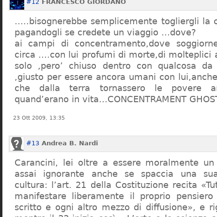
#12
FRANCESCO GIORDANO
…..bisognerebbe semplicemente togliergli la c
pagandogli se credete un viaggio …dove?
ai campi di concentramento,dove soggiorn
circa ….con lui profumi di morte,di molteplici 
solo ,pero’ chiuso dentro con qualcosa d
,giusto per essere ancora umani con lui,anch
che dalla terra tornassero le povere a
quand’erano in vita…CONCENTRAMENT GHOST
23 Ott 2009, 13:35
#13
Andrea B. Nardi
Carancini, lei oltre a essere moralmente un
assai ignorante anche se spaccia una su
cultura: l’art. 21 della Costituzione recita «Tu
manifestare liberamente il proprio pensiero
scritto e ogni altro mezzo di diffusione», e 