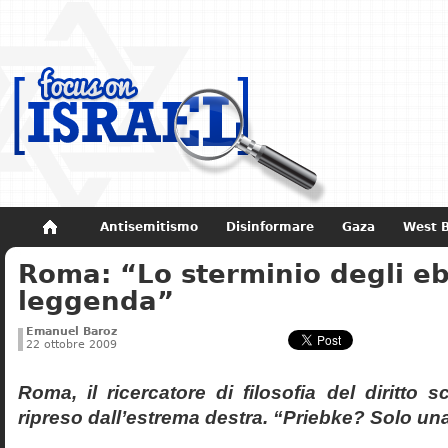
Antisemitismo
Disinformare
Gaza
West 
Roma: “Lo sterminio degli eb
Non dimenticare
Storia di Israele
leggenda”
Emanuel Baroz
22 ottobre 2009
Roma, il ricercatore di filosofia del diritto 
ripreso dall’estrema destra. “Priebke? Solo un