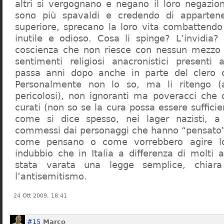
altri si vergognano e negano il loro negazion
sono più spavaldi e credendo di apparten
superiore, sprecano la loro vita combattendo
inutile e odioso. Cosa li spinge? L’invidia? 
coscienza che non riesce con nessun mezzo a
sentimenti religiosi anacronistici presenti
passa anni dopo anche in parte del clero cr
Personalmente non lo so, ma li ritengo (
pericolosi), non ignoranti ma poveracci che
curati (non so se la cura possa essere suffici
come si dice spesso, nei lager nazisti, a 
commessi dai personaggi che hanno “pensato”
come pensano o come vorrebbero agire l
indubbio che in Italia a differenza di molti a
stata varata una legge semplice, chiar
l’antisemitismo.
24 Ott 2009, 18:41
#15
Marco