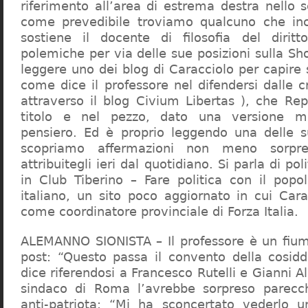
riferimento all’area di estrema destra nello s
come prevedibile troviamo qualcuno che in
sostiene il docente di filosofia del diritt
polemiche per via delle sue posizioni sulla S
leggere uno dei blog di Caracciolo per capire
come dice il professore nel difendersi dalle cr
attraverso il blog Civium Libertas ), che Rep
titolo e nel pezzo, dato una versione mi
pensiero. Ed è proprio leggendo una delle s
scopriamo affermazioni non meno sorpre
attribuitegli ieri dal quotidiano. Si parla di po
in Club Tiberino – Fare politica con il popo
italiano, un sito poco aggiornato in cui Cara
come coordinatore provinciale di Forza Italia.
ALEMANNO SIONISTA – Il professore è un fium
post: “Questo passa il convento della cosid
dice riferendosi a Francesco Rutelli e Gianni 
sindaco di Roma l’avrebbe sorpreso parecch
anti-patriota: “Mi ha sconcertato vederlo u