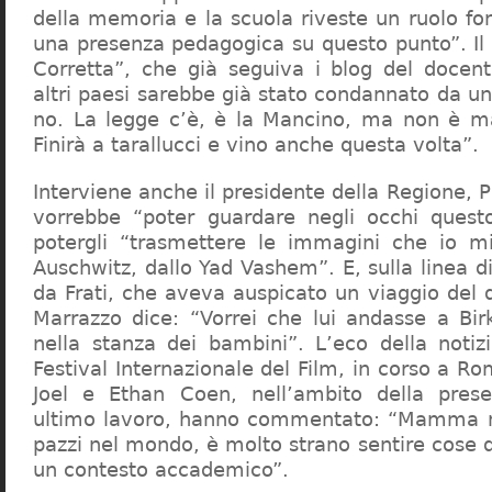
della memoria e la scuola riveste un ruolo f
una presenza pedagogica su questo punto”. Il 
Corretta”, che già seguiva i blog del docen
altri paesi sarebbe già stato condannato da un t
no. La legge c’è, è la Mancino, ma non è ma
Finirà a tarallucci e vino anche questa volta”.
Interviene anche il presidente della Regione, 
vorrebbe “poter guardare negli occhi questo
potergli “trasmettere le immagini che io m
Auschwitz, dallo Yad Vashem”. E, sulla linea 
da Frati, che aveva auspicato un viaggio del
Marrazzo dice: “Vorrei che lui andasse a Bi
nella stanza dei bambini”. L’eco della notiz
Festival Internazionale del Film, in corso a Rom
Joel e Ethan Coen, nell’ambito della prese
ultimo lavoro, hanno commentato: “Mamma m
pazzi nel mondo, è molto strano sentire cose 
un contesto accademico”.