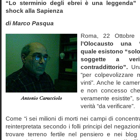
“Lo sterminio degli ebrei è una leggenda” p
shock alla Sapienza
di Marco Pasqua
Roma, 22 Ottobr
l’Olocausto una 
quale esistono “solo 
soggette a veri
contraddittorio”.
Una
“per colpevolizzare 
vinti”. Anche le cam
e non concesso che
veramente esistite”, 
verità “da verificare”.
Come “i sei milioni di morti nei campi di concentr
reinterpretata secondo i folli principi del negazi
trovare terreno fertile nel pensiero e nei blog