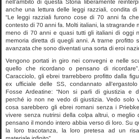
nell’ambito di questa Storia liberamente reinterpr
anche una lettura delle leggi razziali, condita di
“Le leggi razziali furono cose di 70 anni fa che
contesto di 70 anni fa. Molti italiani, la stragran
meno di 70 anni e quasi tutti gli italiani di og
memoria diretta di quegli anni. A trarne profitto 
avanzata che sono diventati una sorta di eroi nazio
Vengono portati in giro nei convegni e nelle sc
quello che ricordano o pensano di ricordare
Caracciolo, gli ebrei trarrebbero profitto dalla fig
ex ufficiale delle SS, condannato all’ergastolo 
Fosse Ardeatine: “Non si parli di giustizia e 
perché io non ne vedo di giustizia. Vedo solo 
cosa sarebbero gli ebrei romani senza i Prieb
vivere senza nutrirsi della colpa altrui, o meglio
pensano il mondo intero abbia verso di loro. Su 
la loro tracotanza, la loro pretesa ad un ris
materiale infinito”.