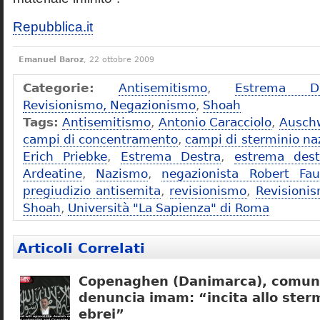
Repubblica.it
Emanuel Baroz
, 22 ottobre 2009
Categorie:
Antisemitismo
,
Estrema De
Revisionismo, Negazionismo
,
Shoah
Tags:
Antisemitismo
,
Antonio Caracciolo
,
Ausch
campi di concentramento
,
campi di sterminio naz
Erich Priebke
,
Estrema Destra
,
estrema dest
Ardeatine
,
Nazismo
,
negazionista Robert Fau
pregiudizio antisemita
,
revisionismo
,
Revisioni
Shoah
,
Università "La Sapienza" di Roma
Articoli Correlati
Copenaghen (Danimarca), comuni
denuncia imam: “incita allo sterm
ebrei”