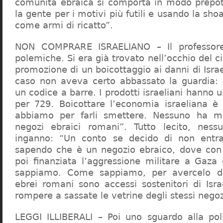
comunità ebraica si comporta in modo prepo
la gente per i motivi più futili e usando la sho
come armi di ricatto”.
NON COMPRARE ISRAELIANO – Il professor
polemiche. Si era già trovato nell’occhio del ci
promozione di un boicottaggio ai danni di Isra
caso non aveva certo abbassato la guardia: 
un codice a barre. I prodotti israeliani hanno u
per 729. Boicottare l’economia israeliana è
abbiamo per farli smettere. Nessuno ha m
negozi ebraici romani”. Tutto lecito, ness
inganno: “Un conto se decido di non entr
sapendo che è un negozio ebraico, dove con 
poi finanziata l’aggressione militare a Gaza
sappiamo. Come sappiamo, per avercelo de
ebrei romani sono accessi sostenitori di Isra
rompere a sassate le vetrine degli stessi negoz
LEGGI ILLIBERALI – Poi uno sguardo alla poli