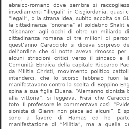
ebraico-romano dove sembra si raccogliess
insediamenti “illegali” in Cisgiordania, quasi c
“legali”, o la strana idea, subito accolta da G
la cittadinanza “onoraria” al soldatino Shali
“disonare” agli occhi di oltre un miliardo d
cittadinanza romana di tre milioni di perso
quest’anno Caracciolo si diceva sorpreso del
dell’ordine che di notte aveva rimosso per
alcuni striscioni critici verso il sindaco e 
Comunità Ebraica della capitale Riccardo Paci
da Militia Christi, movimento politico cattoli
intenderci, che lo scorso febbraio fuori la
manifestavano contro la scelta di Beppino Eng
spina a sua figlia Eluana. “Alemanno sionista
alla vittoria”, si leggeva. Frasi che Caracci
toto. Il professore le commentava così: “Evid
sionista di Gianni non piace ad alcuni”. E s
sono a favore di Hamas ed ho partec
manifestazione di “Militia”, ma a quella 