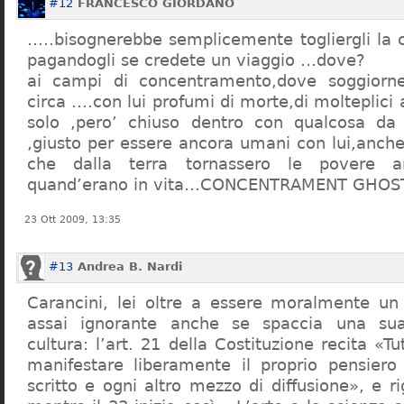
#12
FRANCESCO GIORDANO
…..bisognerebbe semplicemente togliergli la c
pagandogli se credete un viaggio …dove?
ai campi di concentramento,dove soggiorn
circa ….con lui profumi di morte,di molteplici 
solo ,pero’ chiuso dentro con qualcosa d
,giusto per essere ancora umani con lui,anch
che dalla terra tornassero le povere a
quand’erano in vita…CONCENTRAMENT GHOST
23 Ott 2009, 13:35
#13
Andrea B. Nardi
Carancini, lei oltre a essere moralmente un
assai ignorante anche se spaccia una su
cultura: l’art. 21 della Costituzione recita «Tu
manifestare liberamente il proprio pensiero
scritto e ogni altro mezzo di diffusione», e 