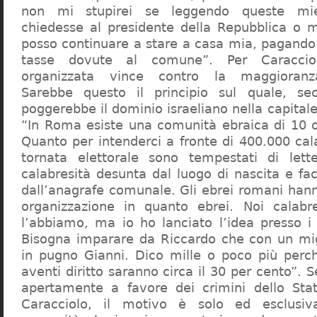
non mi stupirei se leggendo queste mie
chiedesse al presidente della Repubblica o 
posso continuare a stare a casa mia, pagando 
tasse dovute al comune”. Per Caraccio
organizzata vince contro la maggioranza
Sarebbe questo il principio sul quale, se
poggerebbe il dominio israeliano nella capita
“In Roma esiste una comunità ebraica di 10 
Quanto per intenderci a fronte di 400.000 cal
tornata elettorale sono tempestati di lette
calabresità desunta dal luogo di nascita e fa
dall’anagrafe comunale. Gli ebrei romani hann
organizzazione in quanto ebrei. Noi calabr
l’abbiamo, ma io ho lanciato l’idea presso 
Bisogna imparare da Riccardo che con un migl
in pugno Gianni. Dico mille o poco più perch
aventi diritto saranno circa il 30 per cento”. S
apertamente a favore dei crimini dello Stat
Caracciolo, il motivo è solo ed esclusi