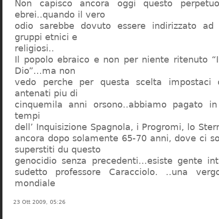
Non capisco ancora oggi questo perpetuo
ebrei..quando il vero
odio sarebbe dovuto essere indirizzato ad
gruppi etnici e
religiosi..
Il popolo ebraico e non per niente ritenuto “
Dio”…ma non
vedo perche per questa scelta impostaci 
antenati piu di
cinquemila anni orsono..abbiamo pagato in
tempi
dell’ Inquisizione Spagnola, i Progromi, lo St
ancora dopo solamente 65-70 anni, dove ci s
superstiti du questo
genocidio senza precedenti…esiste gente int
sudetto professore Caracciolo. ..una verg
mondiale
23 Ott 2009, 05:26