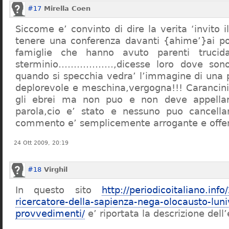
#17
Mirella Coen
Siccome e’ convinto di dire la verita ‘invito i
tenere una conferenza davanti {ahime’}ai poc
famiglie che hanno avuto parenti trucid
sterminio………………,dicesse loro dove sono f
quando si specchia vedra’ l’immagine di una 
deplorevole e meschina,vergogna!!! Carancin
gli ebrei ma non puo e non deve appellarsi
parola,cio e’ stato e nessuno puo cancellar
commento e’ semplicemente arrogante e offe
24 Ott 2009, 20:19
#18
Virghil
In questo sito
http://periodicoitaliano.inf
ricercatore-della-sapienza-nega-olocausto-lun
provvedimenti/
e’ riportata la descrizione dell’