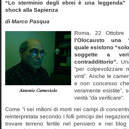
“Lo sterminio degli ebrei è una leggenda” p
shock alla Sapienza
di Marco Pasqua
Roma, 22 Ottobr
l’Olocausto una 
quale esistono “solo 
soggette a veri
contraddittorio”.
Una
“per colpevolizzare 
vinti”. Anche le cam
e non concesso che
veramente esistite”, 
verità “da verificare”.
Come “i sei milioni di morti nei campi di concentr
reinterpretata secondo i folli principi del negazi
trovare terreno fertile nel pensiero e nei blog