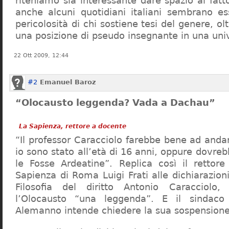
riteniamo sia interessante dare spazio al fa
anche alcuni quotidiani italiani sembrano ess
pericolosità di chi sostiene tesi del genere, o
una posizione di pseudo insegnante in una uni
22 Ott 2009, 12:44
#2
Emanuel Baroz
“Olocausto leggenda? Vada a Dachau”
La Sapienza, rettore a docente
“Il professor Caracciolo farebbe bene ad and
io sono stato all’età di 16 anni, oppure dovre
le Fosse Ardeatine”. Replica così il rettore 
Sapienza di Roma Luigi Frati alle dichiarazioni
Filosofia del diritto Antonio Caracciolo
l’Olocausto “una leggenda”. E il sindac
Alemanno intende chiedere la sua sospensione