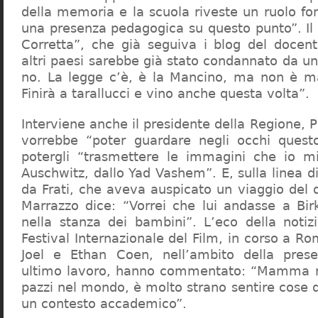
della memoria e la scuola riveste un ruolo f
una presenza pedagogica su questo punto”. Il 
Corretta”, che già seguiva i blog del docen
altri paesi sarebbe già stato condannato da un t
no. La legge c’è, è la Mancino, ma non è ma
Finirà a tarallucci e vino anche questa volta”.
Interviene anche il presidente della Regione, 
vorrebbe “poter guardare negli occhi questo
potergli “trasmettere le immagini che io m
Auschwitz, dallo Yad Vashem”. E, sulla linea 
da Frati, che aveva auspicato un viaggio del
Marrazzo dice: “Vorrei che lui andasse a Bi
nella stanza dei bambini”. L’eco della notiz
Festival Internazionale del Film, in corso a Rom
Joel e Ethan Coen, nell’ambito della prese
ultimo lavoro, hanno commentato: “Mamma m
pazzi nel mondo, è molto strano sentire cose 
un contesto accademico”.