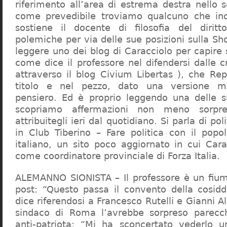
riferimento all’area di estrema destra nello s
come prevedibile troviamo qualcuno che in
sostiene il docente di filosofia del diritt
polemiche per via delle sue posizioni sulla S
leggere uno dei blog di Caracciolo per capire
come dice il professore nel difendersi dalle cr
attraverso il blog Civium Libertas ), che Rep
titolo e nel pezzo, dato una versione mi
pensiero. Ed è proprio leggendo una delle s
scopriamo affermazioni non meno sorpre
attribuitegli ieri dal quotidiano. Si parla di po
in Club Tiberino – Fare politica con il popo
italiano, un sito poco aggiornato in cui Cara
come coordinatore provinciale di Forza Italia.
ALEMANNO SIONISTA – Il professore è un fium
post: “Questo passa il convento della cosid
dice riferendosi a Francesco Rutelli e Gianni 
sindaco di Roma l’avrebbe sorpreso parecch
anti-patriota: “Mi ha sconcertato vederlo u