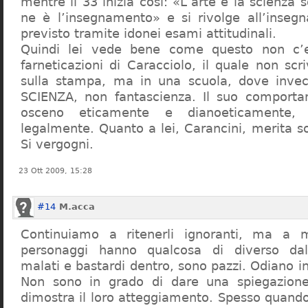
mentre il 33 inizia così: «L’arte e la scienza s
ne è l’insegnamento» e si rivolge all’inseg
previsto tramite idonei esami attitudinali.
Quindi lei vede bene come questo non c’e
farneticazioni di Caracciolo, il quale non scr
sulla stampa, ma in una scuola, dove inve
SCIENZA, non fantascienza. Il suo comport
osceno eticamente e dianoeticamente, 
legalmente. Quanto a lei, Carancini, merita so
Si vergogni.
23 Ott 2009, 15:28
#14
M.acca
Continuiamo a ritenerli ignoranti, ma a 
personaggi hanno qualcosa di diverso dal
malati e bastardi dentro, sono pazzi. Odiano i
Non sono in grado di dare una spiegazione
dimostra il loro atteggiamento. Spesso quando