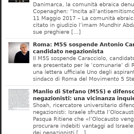
Danimarca, la comunità ebraica denu
Copenaghen: “Incita all’antisemitis
11 Maggio 2017 – La comunità ebrai
citato in giudizio l’imam Mundhir Abd
sue preghiere […]
Roma: M5S sospende Antonio Car
candidato negazionista
Il M5S sospende Caracciolo, candidato
era presentato per le ‘comunarie’ di
una lettera ufficiale Uno degli aspiran
sindaco di Roma del Movimento 5 Ste
Manlio di Stefano (M5S) e difenso
negazionisti: una vicinanza inqui
Shoah, ricercatore universitario difen
negazionisti: Israele sfrutta l’Olocaus
Pasqua Ritiene che «l’Olocausto venga
procurare indebiti vantaggi ad Israele
dei negazionisti […]