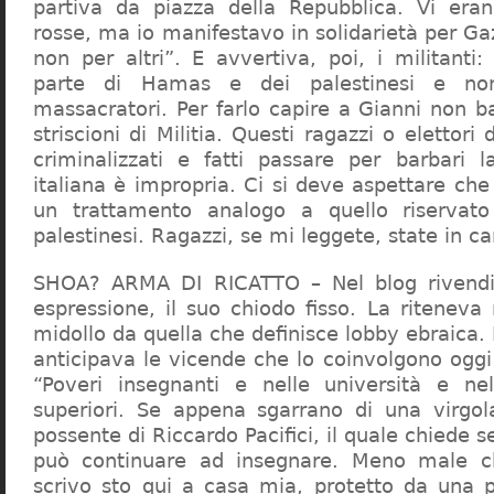
partiva da piazza della Repubblica. Vi era
rosse, ma io manifestavo in solidarietà per Gaz
non per altri”. E avvertiva, poi, i militanti
parte di Hamas e dei palestinesi e non 
massacratori. Per farlo capire a Gianni non b
striscioni di Militia. Questi ragazzi o elettori
criminalizzati e fatti passare per barbari l
italiana è impropria. Ci si deve aspettare che 
un trattamento analogo a quello riserva
palestinesi. Ragazzi, se mi leggete, state in 
SHOA? ARMA DI RICATTO – Nel blog rivendic
espressione, il suo chiodo fisso. La riteneva
midollo da quella che definisce lobby ebraica.
anticipava le vicende che lo coinvolgono oggi
“Poveri insegnanti e nelle università e ne
superiori. Se appena sgarrano di una virgol
possente di Riccardo Pacifici, il quale chiede s
può continuare ad insegnare. Meno male c
scrivo sto qui a casa mia, protetto da una 