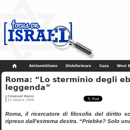
Antisemitismo
Disinformare
Gaza
West 
Roma: “Lo sterminio degli eb
Non dimenticare
Storia di Israele
leggenda”
Emanuel Baroz
22 ottobre 2009
Roma, il ricercatore di filosofia del diritto 
ripreso dall’estrema destra. “Priebke? Solo un