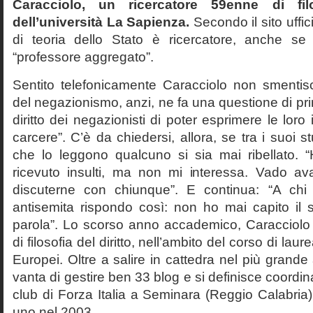
Caracciolo, un ricercatore 59enne di filo
dell’università La Sapienza.
Secondo il sito uffic
di teoria dello Stato è ricercatore, anche se
“professore aggregato”.
Sentito telefonicamente Caracciolo non smentisc
del negazionismo, anzi, ne fa una questione di pri
diritto dei negazionisti di poter esprimere le loro 
carcere”. C’è da chiedersi, allora, se tra i suoi 
che lo leggono qualcuno si sia mai ribellato. 
ricevuto insulti, ma non mi interessa. Vado av
discuterne con chiunque”. E continua: “A ch
antisemita rispondo così: non ho mai capito il s
parola”. Lo scorso anno accademico, Caracciolo
di filosofia del diritto, nell’ambito del corso di laurea
Europei. Oltre a salire in cattedra nel più grande
vanta di gestire ben 33 blog e si definisce coordin
club di Forza Italia a Seminara (Reggio Calabria
uno nel 2003.