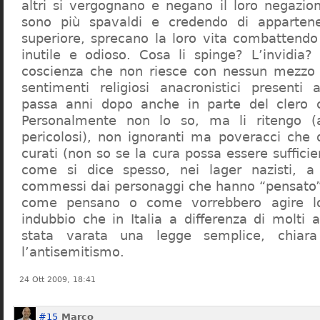
altri si vergognano e negano il loro negazion
sono più spavaldi e credendo di apparten
superiore, sprecano la loro vita combattendo
inutile e odioso. Cosa li spinge? L’invidia? 
coscienza che non riesce con nessun mezzo a
sentimenti religiosi anacronistici presenti
passa anni dopo anche in parte del clero cr
Personalmente non lo so, ma li ritengo (
pericolosi), non ignoranti ma poveracci che
curati (non so se la cura possa essere suffici
come si dice spesso, nei lager nazisti, a 
commessi dai personaggi che hanno “pensato”
come pensano o come vorrebbero agire l
indubbio che in Italia a differenza di molti a
stata varata una legge semplice, chiar
l’antisemitismo.
24 Ott 2009, 18:41
#15
Marco