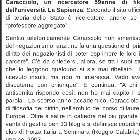
Caracciolo, un ricercatore 59enne di filo
dell’università La Sapienza.
Secondo il sito uffic
di teoria dello Stato è ricercatore, anche se
“professore aggregato”.
Sentito telefonicamente Caracciolo non smentisc
del negazionismo, anzi, ne fa una questione di pri
diritto dei negazionisti di poter esprimere le loro 
carcere”. C’è da chiedersi, allora, se tra i suoi 
che lo leggono qualcuno si sia mai ribellato. 
ricevuto insulti, ma non mi interessa. Vado av
discuterne con chiunque”. E continua: “A ch
antisemita rispondo così: non ho mai capito il s
parola”. Lo scorso anno accademico, Caracciolo
di filosofia del diritto, nell’ambito del corso di laurea
Europei. Oltre a salire in cattedra nel più grande
vanta di gestire ben 33 blog e si definisce coordin
club di Forza Italia a Seminara (Reggio Calabria
uno nel 2003.