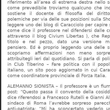
riferimento all’area di estrema destra nello s
come prevedibile troviamo qualcuno che in
sostiene il docente di filosofia del diritt
polemiche per via delle sue posizioni sulla S
leggere uno dei blog di Caracciolo per capire
come dice il professore nel difendersi dalle cr
attraverso il blog Civium Libertas ), che Rep
titolo e nel pezzo, dato una versione mi
pensiero. Ed è proprio leggendo una delle s
scopriamo affermazioni non meno sorpre
attribuitegli ieri dal quotidiano. Si parla di po
in Club Tiberino – Fare politica con il popo
italiano, un sito poco aggiornato in cui Cara
come coordinatore provinciale di Forza Italia.
ALEMANNO SIONISTA – Il professore è un fium
post: “Questo passa il convento della cosid
dice riferendosi a Francesco Rutelli e Gianni 
sindaco di Roma l’avrebbe sorpreso parecch
anti-patriota: “Mi ha sconcertato vederlo u