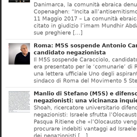
Danimarca, la comunità ebraica denu
Copenaghen: “Incita all’antisemitis
11 Maggio 2017 – La comunità ebrai
citato in giudizio l’imam Mundhir Abd
sue preghiere […]
Roma: M5S sospende Antonio Car
candidato negazionista
Il M5S sospende Caracciolo, candidato
era presentato per le ‘comunarie’ di
una lettera ufficiale Uno degli aspiran
sindaco di Roma del Movimento 5 Ste
Manlio di Stefano (M5S) e difenso
negazionisti: una vicinanza inqui
Shoah, ricercatore universitario difen
negazionisti: Israele sfrutta l’Olocaus
Pasqua Ritiene che «l’Olocausto venga
procurare indebiti vantaggi ad Israele
dei negazionisti […]