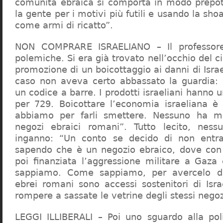
comunità ebraica si comporta in modo prepo
la gente per i motivi più futili e usando la sho
come armi di ricatto”.
NON COMPRARE ISRAELIANO – Il professor
polemiche. Si era già trovato nell’occhio del ci
promozione di un boicottaggio ai danni di Isra
caso non aveva certo abbassato la guardia: 
un codice a barre. I prodotti israeliani hanno u
per 729. Boicottare l’economia israeliana è
abbiamo per farli smettere. Nessuno ha m
negozi ebraici romani”. Tutto lecito, ness
inganno: “Un conto se decido di non entr
sapendo che è un negozio ebraico, dove con 
poi finanziata l’aggressione militare a Gaza
sappiamo. Come sappiamo, per avercelo de
ebrei romani sono accessi sostenitori di Isra
rompere a sassate le vetrine degli stessi negoz
LEGGI ILLIBERALI – Poi uno sguardo alla poli