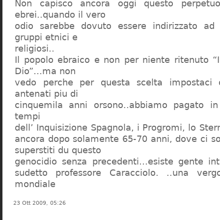
Non capisco ancora oggi questo perpetuo
ebrei..quando il vero
odio sarebbe dovuto essere indirizzato ad
gruppi etnici e
religiosi..
Il popolo ebraico e non per niente ritenuto “
Dio”…ma non
vedo perche per questa scelta impostaci 
antenati piu di
cinquemila anni orsono..abbiamo pagato in
tempi
dell’ Inquisizione Spagnola, i Progromi, lo St
ancora dopo solamente 65-70 anni, dove ci s
superstiti du questo
genocidio senza precedenti…esiste gente int
sudetto professore Caracciolo. ..una verg
mondiale
23 Ott 2009, 05:26