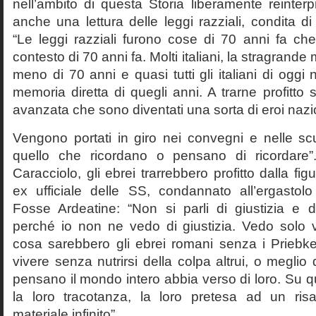
nell’ambito di questa Storia liberamente reinterpr
anche una lettura delle leggi razziali, condita di
“Le leggi razziali furono cose di 70 anni fa che
contesto di 70 anni fa. Molti italiani, la stragran
meno di 70 anni e quasi tutti gli italiani di og
memoria diretta di quegli anni. A trarne profitto 
avanzata che sono diventati una sorta di eroi nazio
Vengono portati in giro nei convegni e nelle sc
quello che ricordano o pensano di ricordare
Caracciolo, gli ebrei trarrebbero profitto dalla fig
ex ufficiale delle SS, condannato all’ergastolo 
Fosse Ardeatine: “Non si parli di giustizia e 
perché io non ne vedo di giustizia. Vedo solo 
cosa sarebbero gli ebrei romani senza i Prieb
vivere senza nutrirsi della colpa altrui, o meglio
pensano il mondo intero abbia verso di loro. Su 
la loro tracotanza, la loro pretesa ad un ris
materiale infinito”.