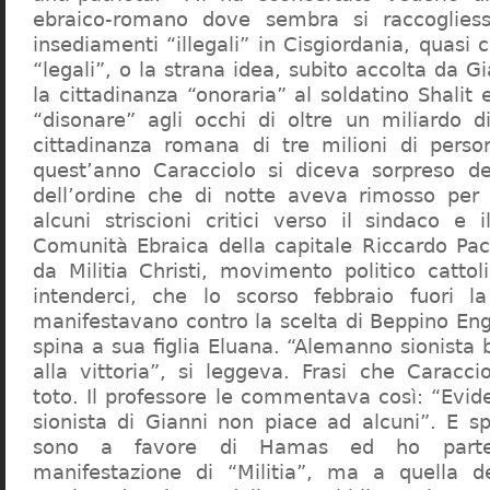
ebraico-romano dove sembra si raccogliess
insediamenti “illegali” in Cisgiordania, quasi c
“legali”, o la strana idea, subito accolta da G
la cittadinanza “onoraria” al soldatino Shali
“disonare” agli occhi di oltre un miliardo d
cittadinanza romana di tre milioni di perso
quest’anno Caracciolo si diceva sorpreso del
dell’ordine che di notte aveva rimosso per
alcuni striscioni critici verso il sindaco e 
Comunità Ebraica della capitale Riccardo Paci
da Militia Christi, movimento politico cattoli
intenderci, che lo scorso febbraio fuori la
manifestavano contro la scelta di Beppino Eng
spina a sua figlia Eluana. “Alemanno sionista
alla vittoria”, si leggeva. Frasi che Caracci
toto. Il professore le commentava così: “Evid
sionista di Gianni non piace ad alcuni”. E s
sono a favore di Hamas ed ho partec
manifestazione di “Militia”, ma a quella 