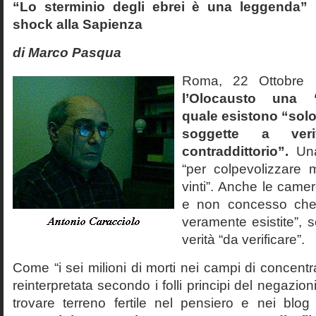
“Lo sterminio degli ebrei è una leggenda” p
shock alla Sapienza
di Marco Pasqua
Roma, 22 Ottobr
l’Olocausto una 
quale esistono “solo 
soggette a veri
contraddittorio”.
Una
“per colpevolizzare 
vinti”. Anche le cam
e non concesso che
veramente esistite”, 
verità “da verificare”.
Come “i sei milioni di morti nei campi di concentr
reinterpretata secondo i folli principi del negazi
trovare terreno fertile nel pensiero e nei blog