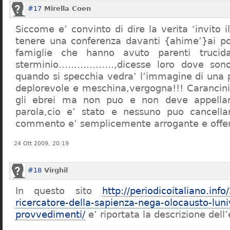
#17
Mirella Coen
Siccome e’ convinto di dire la verita ‘invito i
tenere una conferenza davanti {ahime’}ai poc
famiglie che hanno avuto parenti trucid
sterminio………………,dicesse loro dove sono f
quando si specchia vedra’ l’immagine di una 
deplorevole e meschina,vergogna!!! Carancin
gli ebrei ma non puo e non deve appellarsi
parola,cio e’ stato e nessuno puo cancellar
commento e’ semplicemente arrogante e offe
24 Ott 2009, 20:19
#18
Virghil
In questo sito
http://periodicoitaliano.inf
ricercatore-della-sapienza-nega-olocausto-lun
provvedimenti/
e’ riportata la descrizione dell’