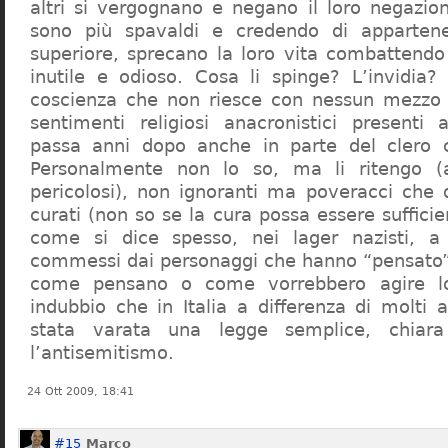
altri si vergognano e negano il loro negazion
sono più spavaldi e credendo di apparten
superiore, sprecano la loro vita combattendo
inutile e odioso. Cosa li spinge? L’invidia? 
coscienza che non riesce con nessun mezzo a
sentimenti religiosi anacronistici presenti
passa anni dopo anche in parte del clero cr
Personalmente non lo so, ma li ritengo (
pericolosi), non ignoranti ma poveracci che
curati (non so se la cura possa essere suffici
come si dice spesso, nei lager nazisti, a 
commessi dai personaggi che hanno “pensato”
come pensano o come vorrebbero agire l
indubbio che in Italia a differenza di molti a
stata varata una legge semplice, chiar
l’antisemitismo.
24 Ott 2009, 18:41
#15
Marco