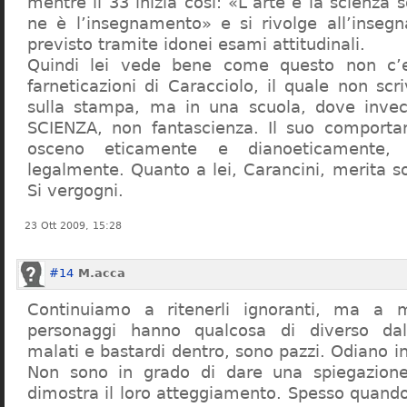
mentre il 33 inizia così: «L’arte e la scienza s
ne è l’insegnamento» e si rivolge all’inseg
previsto tramite idonei esami attitudinali.
Quindi lei vede bene come questo non c’e
farneticazioni di Caracciolo, il quale non scr
sulla stampa, ma in una scuola, dove inve
SCIENZA, non fantascienza. Il suo comport
osceno eticamente e dianoeticamente, 
legalmente. Quanto a lei, Carancini, merita so
Si vergogni.
23 Ott 2009, 15:28
#14
M.acca
Continuiamo a ritenerli ignoranti, ma a 
personaggi hanno qualcosa di diverso dal
malati e bastardi dentro, sono pazzi. Odiano i
Non sono in grado di dare una spiegazione
dimostra il loro atteggiamento. Spesso quando