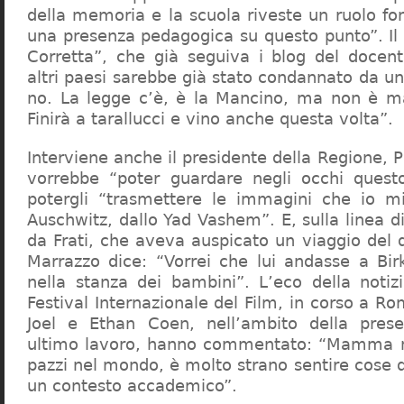
della memoria e la scuola riveste un ruolo f
una presenza pedagogica su questo punto”. Il 
Corretta”, che già seguiva i blog del docen
altri paesi sarebbe già stato condannato da un t
no. La legge c’è, è la Mancino, ma non è ma
Finirà a tarallucci e vino anche questa volta”.
Interviene anche il presidente della Regione, 
vorrebbe “poter guardare negli occhi questo
potergli “trasmettere le immagini che io m
Auschwitz, dallo Yad Vashem”. E, sulla linea 
da Frati, che aveva auspicato un viaggio del
Marrazzo dice: “Vorrei che lui andasse a Bi
nella stanza dei bambini”. L’eco della notiz
Festival Internazionale del Film, in corso a Rom
Joel e Ethan Coen, nell’ambito della prese
ultimo lavoro, hanno commentato: “Mamma m
pazzi nel mondo, è molto strano sentire cose 
un contesto accademico”.