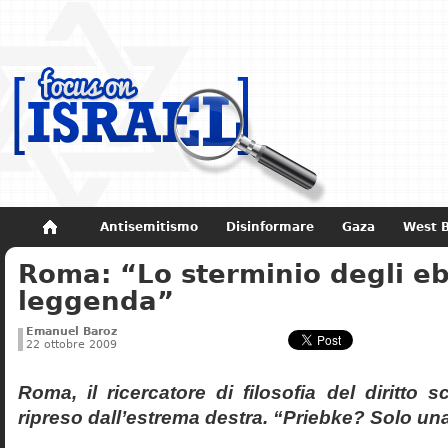
Antisemitismo
Disinformare
Gaza
West 
Roma: “Lo sterminio degli eb
Non dimenticare
Storia di Israele
leggenda”
Emanuel Baroz
22 ottobre 2009
Roma, il ricercatore di filosofia del diritto 
ripreso dall’estrema destra. “Priebke? Solo un