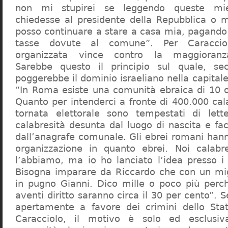
non mi stupirei se leggendo queste mie
chiedesse al presidente della Repubblica o 
posso continuare a stare a casa mia, pagando 
tasse dovute al comune”. Per Caraccio
organizzata vince contro la maggioranza
Sarebbe questo il principio sul quale, se
poggerebbe il dominio israeliano nella capita
“In Roma esiste una comunità ebraica di 10 
Quanto per intenderci a fronte di 400.000 cal
tornata elettorale sono tempestati di lette
calabresità desunta dal luogo di nascita e fa
dall’anagrafe comunale. Gli ebrei romani hann
organizzazione in quanto ebrei. Noi calabr
l’abbiamo, ma io ho lanciato l’idea presso 
Bisogna imparare da Riccardo che con un migl
in pugno Gianni. Dico mille o poco più perch
aventi diritto saranno circa il 30 per cento”. S
apertamente a favore dei crimini dello Stat
Caracciolo, il motivo è solo ed esclusi