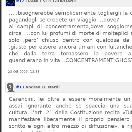
#12
FRANCESCO GIORDANO
…..bisognerebbe semplicemente togliergli la c
pagandogli se credete un viaggio …dove?
ai campi di concentramento,dove soggiorn
circa ….con lui profumi di morte,di molteplici 
solo ,pero’ chiuso dentro con qualcosa d
,giusto per essere ancora umani con lui,anch
che dalla terra tornassero le povere a
quand’erano in vita…CONCENTRAMENT GHOST
23 Ott 2009, 13:35
#13
Andrea B. Nardi
Carancini, lei oltre a essere moralmente un
assai ignorante anche se spaccia una su
cultura: l’art. 21 della Costituzione recita «Tu
manifestare liberamente il proprio pensiero
scritto e ogni altro mezzo di diffusione», e 