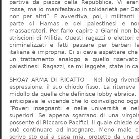
partiva da piazza della Repubblica. Vi era
rosse, ma io manifestavo in solidarietà per Gaz
non per altri”. E avvertiva, poi, i militanti
parte di Hamas e dei palestinesi e non 
massacratori. Per farlo capire a Gianni non b
striscioni di Militia. Questi ragazzi o elettori
criminalizzati e fatti passare per barbari l
italiana è impropria. Ci si deve aspettare che 
un trattamento analogo a quello riserva
palestinesi. Ragazzi, se mi leggete, state in 
SHOA? ARMA DI RICATTO – Nel blog rivendic
espressione, il suo chiodo fisso. La riteneva
midollo da quella che definisce lobby ebraica.
anticipava le vicende che lo coinvolgono oggi
“Poveri insegnanti e nelle università e ne
superiori. Se appena sgarrano di una virgol
possente di Riccardo Pacifici, il quale chiede s
può continuare ad insegnare. Meno male c
scrivo sto qui a casa mia, protetto da una 