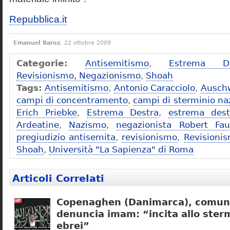
Repubblica.it
Emanuel Baroz
, 22 ottobre 2009
Categorie:
Antisemitismo
,
Estrema De
Revisionismo, Negazionismo
,
Shoah
Tags:
Antisemitismo
,
Antonio Caracciolo
,
Ausch
campi di concentramento
,
campi di sterminio naz
Erich Priebke
,
Estrema Destra
,
estrema dest
Ardeatine
,
Nazismo
,
negazionista Robert Fau
pregiudizio antisemita
,
revisionismo
,
Revisioni
Shoah
,
Università "La Sapienza" di Roma
Articoli Correlati
Copenaghen (Danimarca), comuni
denuncia imam: “incita allo sterm
ebrei”