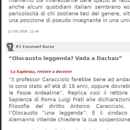
riteniamo sia interessante dare spazio al fa
anche alcuni quotidiani italiani sembrano ess
pericolosità di chi sostiene tesi del genere, o
una posizione di pseudo insegnante in una uni
22 Ott 2009, 12:44
#2
Emanuel Baroz
“Olocausto leggenda? Vada a Dachau”
La Sapienza, rettore a docente
“Il professor Caracciolo farebbe bene ad and
io sono stato all’età di 16 anni, oppure dovre
le Fosse Ardeatine”. Replica così il rettore 
Sapienza di Roma Luigi Frati alle dichiarazioni
Filosofia del diritto Antonio Caracciolo
l’Olocausto “una leggenda”. E il sindac
Alemanno intende chiedere la sua sospensione