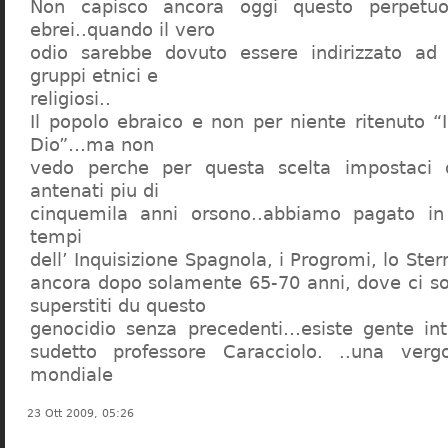
Non capisco ancora oggi questo perpetuo
ebrei..quando il vero
odio sarebbe dovuto essere indirizzato ad
gruppi etnici e
religiosi..
Il popolo ebraico e non per niente ritenuto “
Dio”…ma non
vedo perche per questa scelta impostaci 
antenati piu di
cinquemila anni orsono..abbiamo pagato in
tempi
dell’ Inquisizione Spagnola, i Progromi, lo St
ancora dopo solamente 65-70 anni, dove ci s
superstiti du questo
genocidio senza precedenti…esiste gente int
sudetto professore Caracciolo. ..una verg
mondiale
23 Ott 2009, 05:26