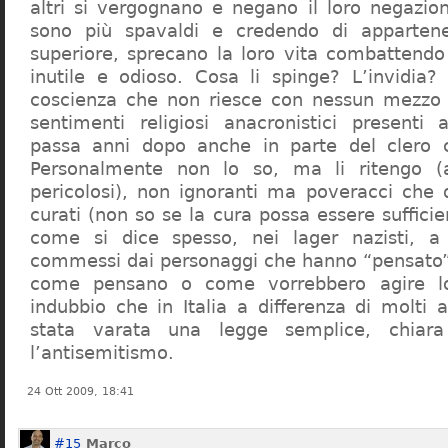
altri si vergognano e negano il loro negazion
sono più spavaldi e credendo di apparten
superiore, sprecano la loro vita combattendo
inutile e odioso. Cosa li spinge? L’invidia? 
coscienza che non riesce con nessun mezzo a
sentimenti religiosi anacronistici presenti
passa anni dopo anche in parte del clero cr
Personalmente non lo so, ma li ritengo (
pericolosi), non ignoranti ma poveracci che
curati (non so se la cura possa essere suffici
come si dice spesso, nei lager nazisti, a 
commessi dai personaggi che hanno “pensato”
come pensano o come vorrebbero agire l
indubbio che in Italia a differenza di molti a
stata varata una legge semplice, chiar
l’antisemitismo.
24 Ott 2009, 18:41
#15
Marco