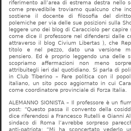
riferimento all’area di estrema destra nello s
come prevedibile troviamo qualcuno che in
sostiene il docente di filosofia del diritt
polemiche per via delle sue posizioni sulla S
leggere uno dei blog di Caracciolo per capire
come dice il professore nel difendersi dalle cr
attraverso il blog Civium Libertas ), che Rep
titolo e nel pezzo, dato una versione mi
pensiero. Ed è proprio leggendo una delle s
scopriamo affermazioni non meno sorpre
attribuitegli ieri dal quotidiano. Si parla di po
in Club Tiberino – Fare politica con il popo
italiano, un sito poco aggiornato in cui Cara
come coordinatore provinciale di Forza Italia.
ALEMANNO SIONISTA – Il professore è un fium
post: “Questo passa il convento della cosid
dice riferendosi a Francesco Rutelli e Gianni 
sindaco di Roma l’avrebbe sorpreso parecch
anti-patriota: “Mi ha sconcertato vederlo u