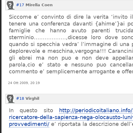
#17
Mirella Coen
Siccome e’ convinto di dire la verita ‘invito i
tenere una conferenza davanti {ahime’}ai poc
famiglie che hanno avuto parenti trucid
sterminio………………,dicesse loro dove sono f
quando si specchia vedra’ l’immagine di una 
deplorevole e meschina,vergogna!!! Carancin
gli ebrei ma non puo e non deve appellarsi
parola,cio e’ stato e nessuno puo cancellar
commento e’ semplicemente arrogante e offe
24 Ott 2009, 20:19
#18
Virghil
In questo sito
http://periodicoitaliano.inf
ricercatore-della-sapienza-nega-olocausto-lun
provvedimenti/
e’ riportata la descrizione dell’