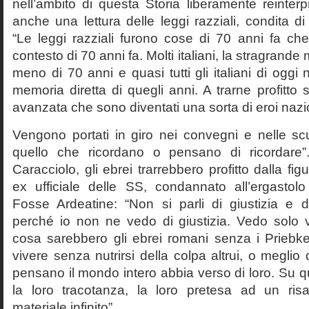
nell’ambito di questa Storia liberamente reinterpr
anche una lettura delle leggi razziali, condita di
“Le leggi razziali furono cose di 70 anni fa che
contesto di 70 anni fa. Molti italiani, la stragran
meno di 70 anni e quasi tutti gli italiani di og
memoria diretta di quegli anni. A trarne profitto 
avanzata che sono diventati una sorta di eroi nazio
Vengono portati in giro nei convegni e nelle sc
quello che ricordano o pensano di ricordare
Caracciolo, gli ebrei trarrebbero profitto dalla fig
ex ufficiale delle SS, condannato all’ergastolo 
Fosse Ardeatine: “Non si parli di giustizia e 
perché io non ne vedo di giustizia. Vedo solo 
cosa sarebbero gli ebrei romani senza i Prieb
vivere senza nutrirsi della colpa altrui, o meglio
pensano il mondo intero abbia verso di loro. Su 
la loro tracotanza, la loro pretesa ad un ris
materiale infinito”.