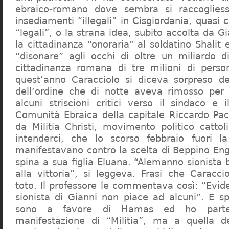
ebraico-romano dove sembra si raccogliess
insediamenti “illegali” in Cisgiordania, quasi c
“legali”, o la strana idea, subito accolta da G
la cittadinanza “onoraria” al soldatino Shali
“disonare” agli occhi di oltre un miliardo d
cittadinanza romana di tre milioni di perso
quest’anno Caracciolo si diceva sorpreso del
dell’ordine che di notte aveva rimosso per
alcuni striscioni critici verso il sindaco e 
Comunità Ebraica della capitale Riccardo Paci
da Militia Christi, movimento politico cattoli
intenderci, che lo scorso febbraio fuori la
manifestavano contro la scelta di Beppino Eng
spina a sua figlia Eluana. “Alemanno sionista
alla vittoria”, si leggeva. Frasi che Caracci
toto. Il professore le commentava così: “Evid
sionista di Gianni non piace ad alcuni”. E s
sono a favore di Hamas ed ho partec
manifestazione di “Militia”, ma a quella 