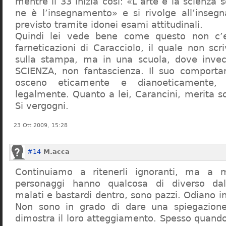
mentre il 33 inizia così: «L’arte e la scienza s
ne è l’insegnamento» e si rivolge all’inseg
previsto tramite idonei esami attitudinali.
Quindi lei vede bene come questo non c’e
farneticazioni di Caracciolo, il quale non scr
sulla stampa, ma in una scuola, dove inve
SCIENZA, non fantascienza. Il suo comport
osceno eticamente e dianoeticamente, 
legalmente. Quanto a lei, Carancini, merita so
Si vergogni.
23 Ott 2009, 15:28
#14
M.acca
Continuiamo a ritenerli ignoranti, ma a 
personaggi hanno qualcosa di diverso dal
malati e bastardi dentro, sono pazzi. Odiano i
Non sono in grado di dare una spiegazione
dimostra il loro atteggiamento. Spesso quando