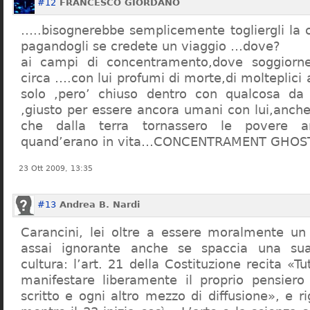
#12
FRANCESCO GIORDANO
…..bisognerebbe semplicemente togliergli la c
pagandogli se credete un viaggio …dove?
ai campi di concentramento,dove soggiorn
circa ….con lui profumi di morte,di molteplici 
solo ,pero’ chiuso dentro con qualcosa d
,giusto per essere ancora umani con lui,anch
che dalla terra tornassero le povere a
quand’erano in vita…CONCENTRAMENT GHOST
23 Ott 2009, 13:35
#13
Andrea B. Nardi
Carancini, lei oltre a essere moralmente un
assai ignorante anche se spaccia una su
cultura: l’art. 21 della Costituzione recita «Tu
manifestare liberamente il proprio pensiero
scritto e ogni altro mezzo di diffusione», e 