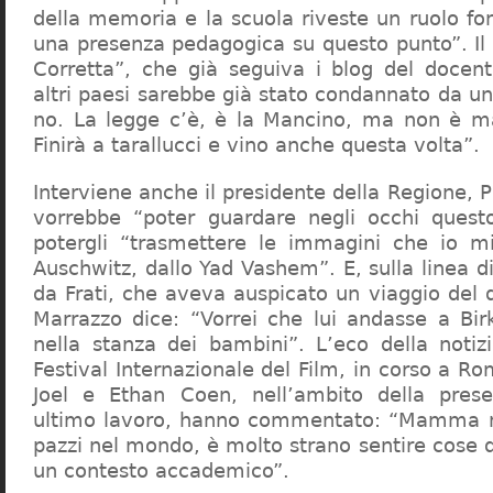
della memoria e la scuola riveste un ruolo f
una presenza pedagogica su questo punto”. Il 
Corretta”, che già seguiva i blog del docen
altri paesi sarebbe già stato condannato da un t
no. La legge c’è, è la Mancino, ma non è ma
Finirà a tarallucci e vino anche questa volta”.
Interviene anche il presidente della Regione, 
vorrebbe “poter guardare negli occhi questo
potergli “trasmettere le immagini che io m
Auschwitz, dallo Yad Vashem”. E, sulla linea 
da Frati, che aveva auspicato un viaggio del
Marrazzo dice: “Vorrei che lui andasse a Bi
nella stanza dei bambini”. L’eco della notiz
Festival Internazionale del Film, in corso a Rom
Joel e Ethan Coen, nell’ambito della prese
ultimo lavoro, hanno commentato: “Mamma m
pazzi nel mondo, è molto strano sentire cose 
un contesto accademico”.