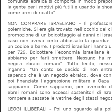
comunità ebraica si comporta in modo prepo
la gente per i motivi più futili e usando la sho
come armi di ricatto”.
NON COMPRARE ISRAELIANO – Il professor
polemiche. Si era già trovato nell’occhio del ci
promozione di un boicottaggio ai danni di Isra
caso non aveva certo abbassato la guardia: 
un codice a barre. I prodotti israeliani hanno u
per 729. Boicottare l’economia israeliana è
abbiamo per farli smettere. Nessuno ha m
negozi ebraici romani”. Tutto lecito, ness
inganno: “Un conto se decido di non entr
sapendo che è un negozio ebraico, dove con 
poi finanziata l’aggressione militare a Gaza
sappiamo. Come sappiamo, per avercelo de
ebrei romani sono accessi sostenitori di Isra
rompere a sassate le vetrine degli stessi negoz
LEGGI ILLIBERALI – Poi uno sguardo alla poli