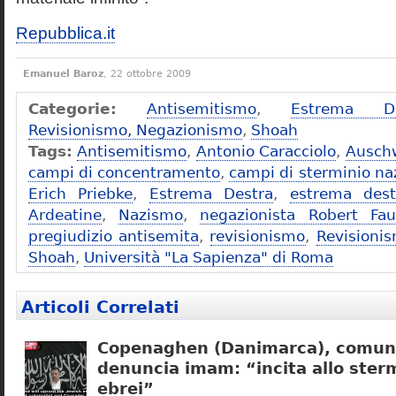
Repubblica.it
Emanuel Baroz
, 22 ottobre 2009
Categorie:
Antisemitismo
,
Estrema De
Revisionismo, Negazionismo
,
Shoah
Tags:
Antisemitismo
,
Antonio Caracciolo
,
Ausch
campi di concentramento
,
campi di sterminio naz
Erich Priebke
,
Estrema Destra
,
estrema dest
Ardeatine
,
Nazismo
,
negazionista Robert Fau
pregiudizio antisemita
,
revisionismo
,
Revisioni
Shoah
,
Università "La Sapienza" di Roma
Articoli Correlati
Copenaghen (Danimarca), comuni
denuncia imam: “incita allo sterm
ebrei”