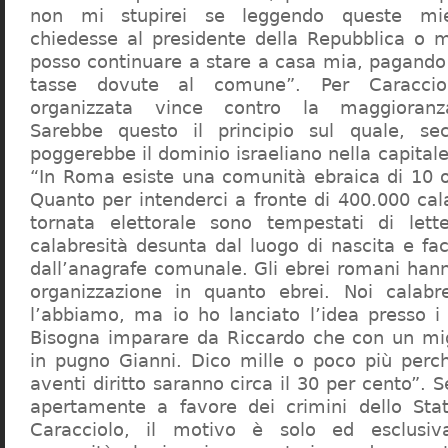
non mi stupirei se leggendo queste mie
chiedesse al presidente della Repubblica o 
posso continuare a stare a casa mia, pagando 
tasse dovute al comune”. Per Caraccio
organizzata vince contro la maggioranza
Sarebbe questo il principio sul quale, se
poggerebbe il dominio israeliano nella capita
“In Roma esiste una comunità ebraica di 10 
Quanto per intenderci a fronte di 400.000 cal
tornata elettorale sono tempestati di lette
calabresità desunta dal luogo di nascita e fa
dall’anagrafe comunale. Gli ebrei romani hann
organizzazione in quanto ebrei. Noi calabr
l’abbiamo, ma io ho lanciato l’idea presso 
Bisogna imparare da Riccardo che con un migl
in pugno Gianni. Dico mille o poco più perch
aventi diritto saranno circa il 30 per cento”. S
apertamente a favore dei crimini dello Stat
Caracciolo, il motivo è solo ed esclusi