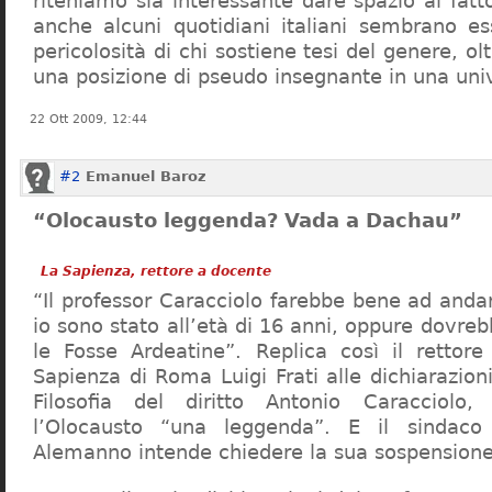
riteniamo sia interessante dare spazio al fa
anche alcuni quotidiani italiani sembrano ess
pericolosità di chi sostiene tesi del genere, o
una posizione di pseudo insegnante in una uni
22 Ott 2009, 12:44
#2
Emanuel Baroz
“Olocausto leggenda? Vada a Dachau”
La Sapienza, rettore a docente
“Il professor Caracciolo farebbe bene ad and
io sono stato all’età di 16 anni, oppure dovre
le Fosse Ardeatine”. Replica così il rettore 
Sapienza di Roma Luigi Frati alle dichiarazioni
Filosofia del diritto Antonio Caracciolo
l’Olocausto “una leggenda”. E il sindac
Alemanno intende chiedere la sua sospensione