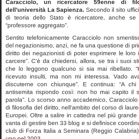
Caracciolo, un ricercatore 59enne di filo
dell’università La Sapienza.
Secondo il sito uffic
di teoria dello Stato è ricercatore, anche se
“professore aggregato”.
Sentito telefonicamente Caracciolo non smentisc
del negazionismo, anzi, ne fa una questione di pri
diritto dei negazionisti di poter esprimere le loro 
carcere”. C’è da chiedersi, allora, se tra i suoi 
che lo leggono qualcuno si sia mai ribellato. 
ricevuto insulti, ma non mi interessa. Vado av
discuterne con chiunque”. E continua: “A ch
antisemita rispondo così: non ho mai capito il s
parola”. Lo scorso anno accademico, Caracciolo
di filosofia del diritto, nell’ambito del corso di laurea
Europei. Oltre a salire in cattedra nel più grande
vanta di gestire ben 33 blog e si definisce coordin
club di Forza Italia a Seminara (Reggio Calabria
uno nel 2003.