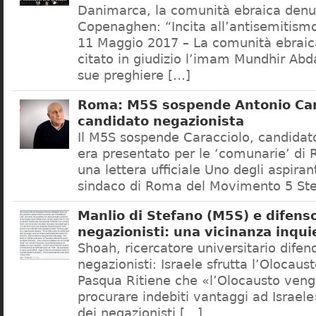
Danimarca, la comunità ebraica denu
Copenaghen: “Incita all’antisemitis
11 Maggio 2017 – La comunità ebrai
citato in giudizio l’imam Mundhir Abd
sue preghiere […]
Roma: M5S sospende Antonio Car
candidato negazionista
Il M5S sospende Caracciolo, candidato
era presentato per le ‘comunarie’ di
una lettera ufficiale Uno degli aspiran
sindaco di Roma del Movimento 5 Ste
Manlio di Stefano (M5S) e difenso
negazionisti: una vicinanza inqui
Shoah, ricercatore universitario difen
negazionisti: Israele sfrutta l’Olocaus
Pasqua Ritiene che «l’Olocausto venga
procurare indebiti vantaggi ad Israele
dei negazionisti […]