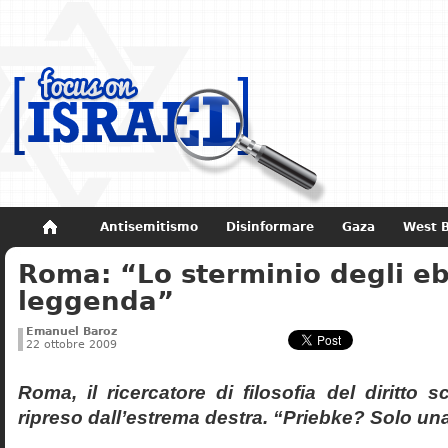
Antisemitismo
Disinformare
Gaza
West 
Roma: “Lo sterminio degli eb
Non dimenticare
Storia di Israele
leggenda”
Emanuel Baroz
22 ottobre 2009
Roma, il ricercatore di filosofia del diritto 
ripreso dall’estrema destra. “Priebke? Solo un