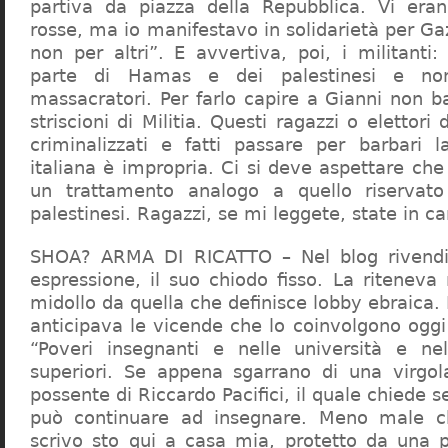
partiva da piazza della Repubblica. Vi era
rosse, ma io manifestavo in solidarietà per Gaz
non per altri”. E avvertiva, poi, i militanti
parte di Hamas e dei palestinesi e non 
massacratori. Per farlo capire a Gianni non b
striscioni di Militia. Questi ragazzi o elettori
criminalizzati e fatti passare per barbari l
italiana è impropria. Ci si deve aspettare che 
un trattamento analogo a quello riserva
palestinesi. Ragazzi, se mi leggete, state in 
SHOA? ARMA DI RICATTO – Nel blog rivendic
espressione, il suo chiodo fisso. La riteneva
midollo da quella che definisce lobby ebraica.
anticipava le vicende che lo coinvolgono oggi
“Poveri insegnanti e nelle università e ne
superiori. Se appena sgarrano di una virgol
possente di Riccardo Pacifici, il quale chiede s
può continuare ad insegnare. Meno male c
scrivo sto qui a casa mia, protetto da una 