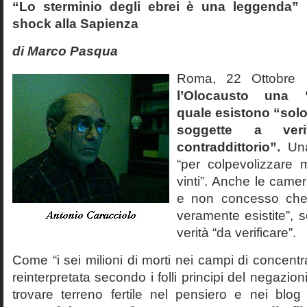
“Lo sterminio degli ebrei è una leggenda” p
shock alla Sapienza
di Marco Pasqua
Roma, 22 Ottobr
l’Olocausto una 
quale esistono “solo 
soggette a veri
contraddittorio”.
Una
“per colpevolizzare 
vinti”. Anche le cam
e non concesso che
veramente esistite”, 
verità “da verificare”.
Come “i sei milioni di morti nei campi di concentr
reinterpretata secondo i folli principi del negazi
trovare terreno fertile nel pensiero e nei blog