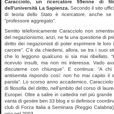
Caracciolo, un ricercatore 59enne di filo
dell’università La Sapienza.
Secondo il sito uffic
di teoria dello Stato è ricercatore, anche se
“professore aggregato”.
Sentito telefonicamente Caracciolo non smentisc
del negazionismo, anzi, ne fa una questione di pri
diritto dei negazionisti di poter esprimere le loro 
carcere”. C’è da chiedersi, allora, se tra i suoi 
che lo leggono qualcuno si sia mai ribellato. 
ricevuto insulti, ma non mi interessa. Vado av
discuterne con chiunque”. E continua: “A ch
antisemita rispondo così: non ho mai capito il s
parola”. Lo scorso anno accademico, Caracciolo
di filosofia del diritto, nell’ambito del corso di laurea
Europei. Oltre a salire in cattedra nel più grande
vanta di gestire ben 33 blog e si definisce coordin
club di Forza Italia a Seminara (Reggio Calabria
uno nel 2003.