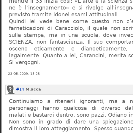
mentre il 33 inizia così: «L’arte e la scienza s
ne è l’insegnamento» e si rivolge all’inseg
previsto tramite idonei esami attitudinali.
Quindi lei vede bene come questo non c’e
farneticazioni di Caracciolo, il quale non scr
sulla stampa, ma in una scuola, dove inve
SCIENZA, non fantascienza. Il suo comport
osceno eticamente e dianoeticamente, 
legalmente. Quanto a lei, Carancini, merita so
Si vergogni.
23 Ott 2009, 15:28
#14
M.acca
Continuiamo a ritenerli ignoranti, ma a 
personaggi hanno qualcosa di diverso dal
malati e bastardi dentro, sono pazzi. Odiano i
Non sono in grado di dare una spiegazione
dimostra il loro atteggiamento. Spesso quando