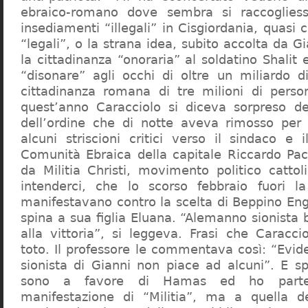
ebraico-romano dove sembra si raccogliess
insediamenti “illegali” in Cisgiordania, quasi c
“legali”, o la strana idea, subito accolta da G
la cittadinanza “onoraria” al soldatino Shali
“disonare” agli occhi di oltre un miliardo d
cittadinanza romana di tre milioni di perso
quest’anno Caracciolo si diceva sorpreso del
dell’ordine che di notte aveva rimosso per
alcuni striscioni critici verso il sindaco e 
Comunità Ebraica della capitale Riccardo Paci
da Militia Christi, movimento politico cattoli
intenderci, che lo scorso febbraio fuori la
manifestavano contro la scelta di Beppino Eng
spina a sua figlia Eluana. “Alemanno sionista
alla vittoria”, si leggeva. Frasi che Caracci
toto. Il professore le commentava così: “Evid
sionista di Gianni non piace ad alcuni”. E s
sono a favore di Hamas ed ho partec
manifestazione di “Militia”, ma a quella 