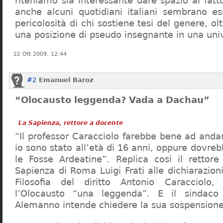
riteniamo sia interessante dare spazio al fa
anche alcuni quotidiani italiani sembrano ess
pericolosità di chi sostiene tesi del genere, o
una posizione di pseudo insegnante in una uni
22 Ott 2009, 12:44
#2
Emanuel Baroz
“Olocausto leggenda? Vada a Dachau”
La Sapienza, rettore a docente
“Il professor Caracciolo farebbe bene ad and
io sono stato all’età di 16 anni, oppure dovre
le Fosse Ardeatine”. Replica così il rettore 
Sapienza di Roma Luigi Frati alle dichiarazioni
Filosofia del diritto Antonio Caracciolo
l’Olocausto “una leggenda”. E il sindac
Alemanno intende chiedere la sua sospensione