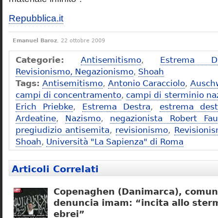
Repubblica.it
Emanuel Baroz
, 22 ottobre 2009
Categorie:
Antisemitismo
,
Estrema De
Revisionismo, Negazionismo
,
Shoah
Tags:
Antisemitismo
,
Antonio Caracciolo
,
Ausch
campi di concentramento
,
campi di sterminio naz
Erich Priebke
,
Estrema Destra
,
estrema dest
Ardeatine
,
Nazismo
,
negazionista Robert Fau
pregiudizio antisemita
,
revisionismo
,
Revisioni
Shoah
,
Università "La Sapienza" di Roma
Articoli Correlati
Copenaghen (Danimarca), comuni
denuncia imam: “incita allo sterm
ebrei”