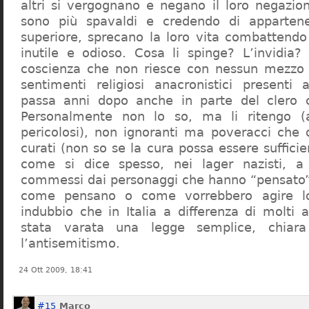
altri si vergognano e negano il loro negazion
sono più spavaldi e credendo di apparten
superiore, sprecano la loro vita combattendo
inutile e odioso. Cosa li spinge? L’invidia? 
coscienza che non riesce con nessun mezzo a
sentimenti religiosi anacronistici presenti
passa anni dopo anche in parte del clero cr
Personalmente non lo so, ma li ritengo (
pericolosi), non ignoranti ma poveracci che
curati (non so se la cura possa essere suffici
come si dice spesso, nei lager nazisti, a 
commessi dai personaggi che hanno “pensato”
come pensano o come vorrebbero agire l
indubbio che in Italia a differenza di molti a
stata varata una legge semplice, chiar
l’antisemitismo.
24 Ott 2009, 18:41
#15
Marco