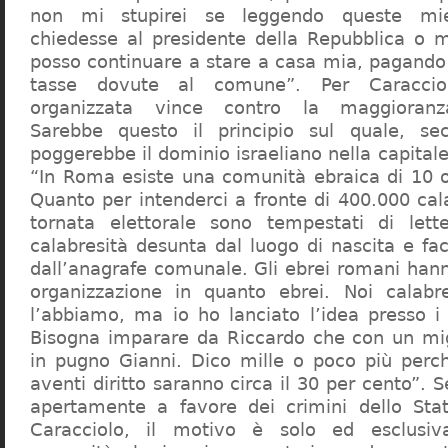
non mi stupirei se leggendo queste mie
chiedesse al presidente della Repubblica o 
posso continuare a stare a casa mia, pagando 
tasse dovute al comune”. Per Caraccio
organizzata vince contro la maggioranza
Sarebbe questo il principio sul quale, se
poggerebbe il dominio israeliano nella capita
“In Roma esiste una comunità ebraica di 10 
Quanto per intenderci a fronte di 400.000 cal
tornata elettorale sono tempestati di lette
calabresità desunta dal luogo di nascita e fa
dall’anagrafe comunale. Gli ebrei romani hann
organizzazione in quanto ebrei. Noi calabr
l’abbiamo, ma io ho lanciato l’idea presso 
Bisogna imparare da Riccardo che con un migl
in pugno Gianni. Dico mille o poco più perch
aventi diritto saranno circa il 30 per cento”. S
apertamente a favore dei crimini dello Stat
Caracciolo, il motivo è solo ed esclusi