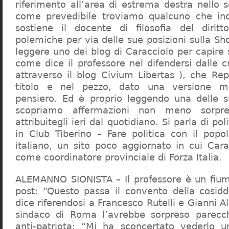
riferimento all’area di estrema destra nello s
come prevedibile troviamo qualcuno che in
sostiene il docente di filosofia del diritt
polemiche per via delle sue posizioni sulla S
leggere uno dei blog di Caracciolo per capire
come dice il professore nel difendersi dalle cr
attraverso il blog Civium Libertas ), che Rep
titolo e nel pezzo, dato una versione mi
pensiero. Ed è proprio leggendo una delle s
scopriamo affermazioni non meno sorpre
attribuitegli ieri dal quotidiano. Si parla di po
in Club Tiberino – Fare politica con il popo
italiano, un sito poco aggiornato in cui Cara
come coordinatore provinciale di Forza Italia.
ALEMANNO SIONISTA – Il professore è un fium
post: “Questo passa il convento della cosid
dice riferendosi a Francesco Rutelli e Gianni 
sindaco di Roma l’avrebbe sorpreso parecch
anti-patriota: “Mi ha sconcertato vederlo u