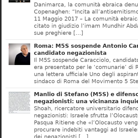
Danimarca, la comunità ebraica denu
Copenaghen: “Incita all’antisemitis
11 Maggio 2017 – La comunità ebrai
citato in giudizio l’imam Mundhir Abd
sue preghiere […]
Roma: M5S sospende Antonio Car
candidato negazionista
Il M5S sospende Caracciolo, candidato
era presentato per le ‘comunarie’ di
una lettera ufficiale Uno degli aspiran
sindaco di Roma del Movimento 5 Ste
Manlio di Stefano (M5S) e difenso
negazionisti: una vicinanza inqui
Shoah, ricercatore universitario difen
negazionisti: Israele sfrutta l’Olocaus
Pasqua Ritiene che «l’Olocausto venga
procurare indebiti vantaggi ad Israele
dei negazionisti […]