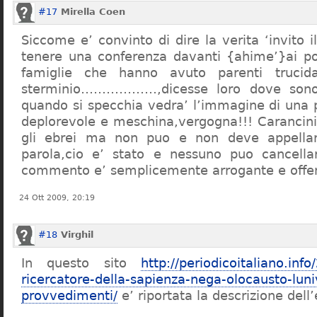
#17
Mirella Coen
Siccome e’ convinto di dire la verita ‘invito i
tenere una conferenza davanti {ahime’}ai poc
famiglie che hanno avuto parenti trucid
sterminio………………,dicesse loro dove sono f
quando si specchia vedra’ l’immagine di una 
deplorevole e meschina,vergogna!!! Carancin
gli ebrei ma non puo e non deve appellarsi
parola,cio e’ stato e nessuno puo cancellar
commento e’ semplicemente arrogante e offe
24 Ott 2009, 20:19
#18
Virghil
In questo sito
http://periodicoitaliano.inf
ricercatore-della-sapienza-nega-olocausto-lun
provvedimenti/
e’ riportata la descrizione dell’