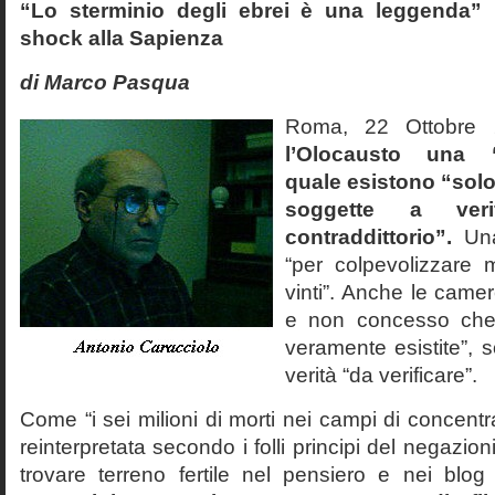
“Lo sterminio degli ebrei è una leggenda” p
shock alla Sapienza
di Marco Pasqua
Roma, 22 Ottobr
l’Olocausto una 
quale esistono “solo 
soggette a veri
contraddittorio”.
Una
“per colpevolizzare 
vinti”. Anche le cam
e non concesso che
veramente esistite”, 
verità “da verificare”.
Come “i sei milioni di morti nei campi di concentr
reinterpretata secondo i folli principi del negazi
trovare terreno fertile nel pensiero e nei blog