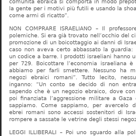
comunità ebraica si comporta in modo prepo
la gente per i motivi più futili e usando la sho
come armi di ricatto”.
NON COMPRARE ISRAELIANO – Il professor
polemiche. Si era già trovato nell’occhio del ci
promozione di un boicottaggio ai danni di Isra
caso non aveva certo abbassato la guardia: 
un codice a barre. I prodotti israeliani hanno u
per 729. Boicottare l’economia israeliana è
abbiamo per farli smettere. Nessuno ha m
negozi ebraici romani”. Tutto lecito, ness
inganno: “Un conto se decido di non entr
sapendo che è un negozio ebraico, dove con 
poi finanziata l’aggressione militare a Gaza
sappiamo. Come sappiamo, per avercelo de
ebrei romani sono accessi sostenitori di Isra
rompere a sassate le vetrine degli stessi negoz
LEGGI ILLIBERALI – Poi uno sguardo alla poli