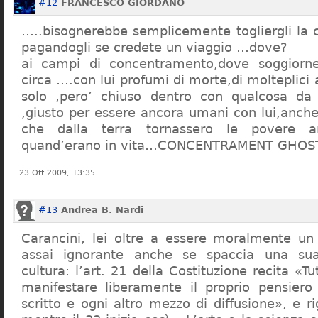
#12
FRANCESCO GIORDANO
…..bisognerebbe semplicemente togliergli la c
pagandogli se credete un viaggio …dove?
ai campi di concentramento,dove soggiorn
circa ….con lui profumi di morte,di molteplici 
solo ,pero’ chiuso dentro con qualcosa d
,giusto per essere ancora umani con lui,anch
che dalla terra tornassero le povere a
quand’erano in vita…CONCENTRAMENT GHOST
23 Ott 2009, 13:35
#13
Andrea B. Nardi
Carancini, lei oltre a essere moralmente un
assai ignorante anche se spaccia una su
cultura: l’art. 21 della Costituzione recita «Tu
manifestare liberamente il proprio pensiero
scritto e ogni altro mezzo di diffusione», e 