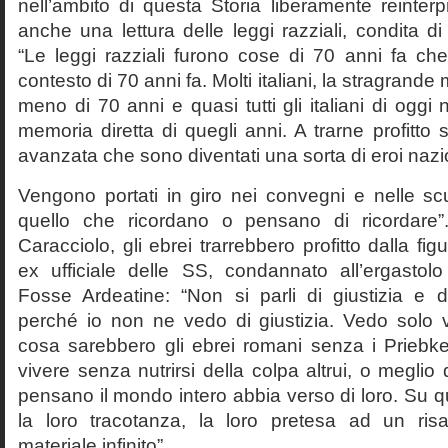
nell’ambito di questa Storia liberamente reinterpr
anche una lettura delle leggi razziali, condita di
“Le leggi razziali furono cose di 70 anni fa che
contesto di 70 anni fa. Molti italiani, la stragran
meno di 70 anni e quasi tutti gli italiani di og
memoria diretta di quegli anni. A trarne profitto 
avanzata che sono diventati una sorta di eroi nazio
Vengono portati in giro nei convegni e nelle sc
quello che ricordano o pensano di ricordare
Caracciolo, gli ebrei trarrebbero profitto dalla fig
ex ufficiale delle SS, condannato all’ergastolo 
Fosse Ardeatine: “Non si parli di giustizia e 
perché io non ne vedo di giustizia. Vedo solo 
cosa sarebbero gli ebrei romani senza i Prieb
vivere senza nutrirsi della colpa altrui, o meglio
pensano il mondo intero abbia verso di loro. Su 
la loro tracotanza, la loro pretesa ad un ris
materiale infinito”.