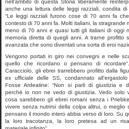
nell’ambito di questa Storia liberamente reinterpr
anche una lettura delle leggi razziali, condita di
“Le leggi razziali furono cose di 70 anni fa che
contesto di 70 anni fa. Molti italiani, la stragran
meno di 70 anni e quasi tutti gli italiani di og
memoria diretta di quegli anni. A trarne profitto 
avanzata che sono diventati una sorta di eroi nazio
Vengono portati in giro nei convegni e nelle sc
quello che ricordano o pensano di ricordare
Caracciolo, gli ebrei trarrebbero profitto dalla fig
ex ufficiale delle SS, condannato all’ergastolo 
Fosse Ardeatine: “Non si parli di giustizia e 
perché io non ne vedo di giustizia. Vedo solo 
cosa sarebbero gli ebrei romani senza i Prieb
vivere senza nutrirsi della colpa altrui, o meglio
pensano il mondo intero abbia verso di loro. Su 
la loro tracotanza, la loro pretesa ad un ris
materiale infinito”.