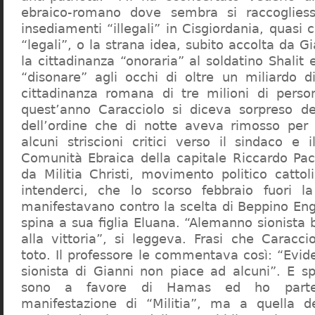
ebraico-romano dove sembra si raccogliess
insediamenti “illegali” in Cisgiordania, quasi c
“legali”, o la strana idea, subito accolta da G
la cittadinanza “onoraria” al soldatino Shali
“disonare” agli occhi di oltre un miliardo d
cittadinanza romana di tre milioni di perso
quest’anno Caracciolo si diceva sorpreso del
dell’ordine che di notte aveva rimosso per
alcuni striscioni critici verso il sindaco e 
Comunità Ebraica della capitale Riccardo Paci
da Militia Christi, movimento politico cattoli
intenderci, che lo scorso febbraio fuori la
manifestavano contro la scelta di Beppino Eng
spina a sua figlia Eluana. “Alemanno sionista
alla vittoria”, si leggeva. Frasi che Caracci
toto. Il professore le commentava così: “Evid
sionista di Gianni non piace ad alcuni”. E s
sono a favore di Hamas ed ho partec
manifestazione di “Militia”, ma a quella 