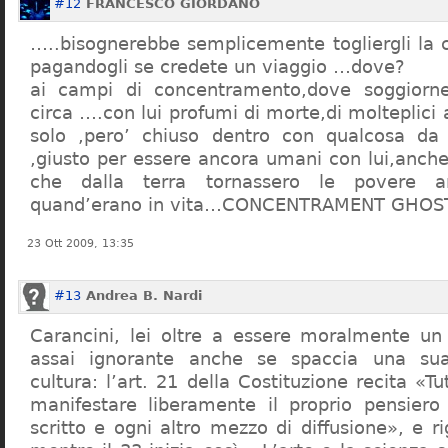
#12
FRANCESCO GIORDANO
…..bisognerebbe semplicemente togliergli la c
pagandogli se credete un viaggio …dove?
ai campi di concentramento,dove soggiorn
circa ….con lui profumi di morte,di molteplici 
solo ,pero’ chiuso dentro con qualcosa d
,giusto per essere ancora umani con lui,anch
che dalla terra tornassero le povere a
quand’erano in vita…CONCENTRAMENT GHOST
23 Ott 2009, 13:35
#13
Andrea B. Nardi
Carancini, lei oltre a essere moralmente un
assai ignorante anche se spaccia una su
cultura: l’art. 21 della Costituzione recita «Tu
manifestare liberamente il proprio pensiero
scritto e ogni altro mezzo di diffusione», e 