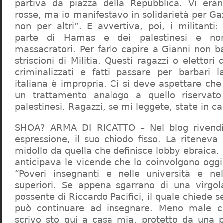
partiva da piazza della Repubblica. Vi era
rosse, ma io manifestavo in solidarietà per Gaz
non per altri”. E avvertiva, poi, i militanti
parte di Hamas e dei palestinesi e non 
massacratori. Per farlo capire a Gianni non b
striscioni di Militia. Questi ragazzi o elettori
criminalizzati e fatti passare per barbari l
italiana è impropria. Ci si deve aspettare che 
un trattamento analogo a quello riserva
palestinesi. Ragazzi, se mi leggete, state in 
SHOA? ARMA DI RICATTO – Nel blog rivendic
espressione, il suo chiodo fisso. La riteneva
midollo da quella che definisce lobby ebraica.
anticipava le vicende che lo coinvolgono oggi
“Poveri insegnanti e nelle università e ne
superiori. Se appena sgarrano di una virgol
possente di Riccardo Pacifici, il quale chiede s
può continuare ad insegnare. Meno male c
scrivo sto qui a casa mia, protetto da una 