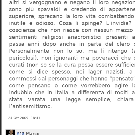
altri si vergognano e negano il loro negazion
sono più spavaldi e credendo di apparten
superiore, sprecano la loro vita combattendo
inutile e odioso. Cosa li spinge? L’invidia? 
coscienza che non riesce con nessun mezzo a
sentimenti religiosi anacronistici presenti
passa anni dopo anche in parte del clero cr
Personalmente non lo so, ma li ritengo (
pericolosi), non ignoranti ma poveracci che
curati (non so se la cura possa essere suffici
come si dice spesso, nei lager nazisti, a 
commessi dai personaggi che hanno “pensato”
come pensano o come vorrebbero agire l
indubbio che in Italia a differenza di molti a
stata varata una legge semplice, chiar
l’antisemitismo.
24 Ott 2009, 18:41
#15
Marco