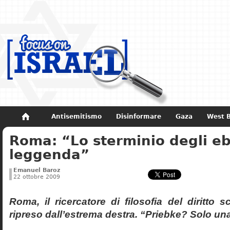
Antisemitismo
Disinformare
Gaza
West 
Roma: “Lo sterminio degli eb
Non dimenticare
Storia di Israele
leggenda”
Emanuel Baroz
22 ottobre 2009
Roma, il ricercatore di filosofia del diritto 
ripreso dall’estrema destra. “Priebke? Solo un