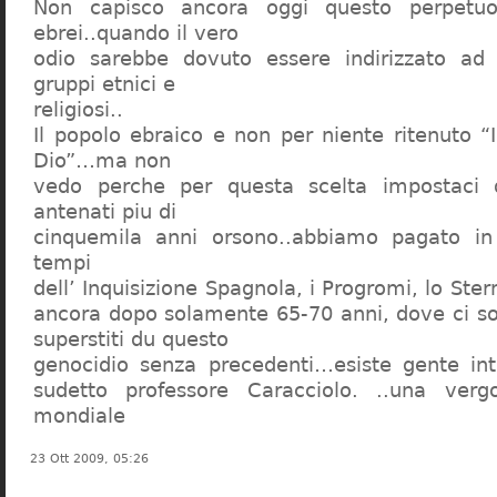
Non capisco ancora oggi questo perpetuo
ebrei..quando il vero
odio sarebbe dovuto essere indirizzato ad
gruppi etnici e
religiosi..
Il popolo ebraico e non per niente ritenuto “
Dio”…ma non
vedo perche per questa scelta impostaci 
antenati piu di
cinquemila anni orsono..abbiamo pagato in
tempi
dell’ Inquisizione Spagnola, i Progromi, lo St
ancora dopo solamente 65-70 anni, dove ci s
superstiti du questo
genocidio senza precedenti…esiste gente int
sudetto professore Caracciolo. ..una verg
mondiale
23 Ott 2009, 05:26