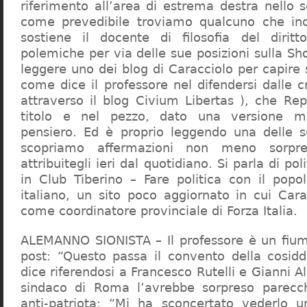
riferimento all’area di estrema destra nello s
come prevedibile troviamo qualcuno che in
sostiene il docente di filosofia del diritt
polemiche per via delle sue posizioni sulla S
leggere uno dei blog di Caracciolo per capire
come dice il professore nel difendersi dalle cr
attraverso il blog Civium Libertas ), che Rep
titolo e nel pezzo, dato una versione mi
pensiero. Ed è proprio leggendo una delle s
scopriamo affermazioni non meno sorpre
attribuitegli ieri dal quotidiano. Si parla di po
in Club Tiberino – Fare politica con il popo
italiano, un sito poco aggiornato in cui Cara
come coordinatore provinciale di Forza Italia.
ALEMANNO SIONISTA – Il professore è un fium
post: “Questo passa il convento della cosid
dice riferendosi a Francesco Rutelli e Gianni 
sindaco di Roma l’avrebbe sorpreso parecch
anti-patriota: “Mi ha sconcertato vederlo u