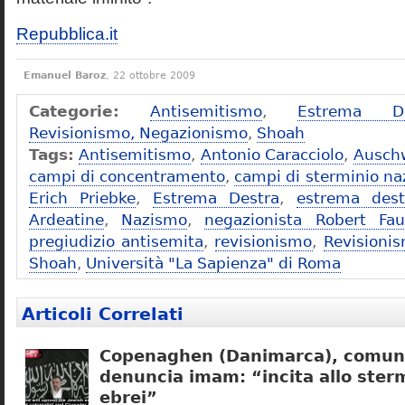
Repubblica.it
Emanuel Baroz
, 22 ottobre 2009
Categorie:
Antisemitismo
,
Estrema De
Revisionismo, Negazionismo
,
Shoah
Tags:
Antisemitismo
,
Antonio Caracciolo
,
Ausch
campi di concentramento
,
campi di sterminio naz
Erich Priebke
,
Estrema Destra
,
estrema dest
Ardeatine
,
Nazismo
,
negazionista Robert Fau
pregiudizio antisemita
,
revisionismo
,
Revisioni
Shoah
,
Università "La Sapienza" di Roma
Articoli Correlati
Copenaghen (Danimarca), comuni
denuncia imam: “incita allo sterm
ebrei”