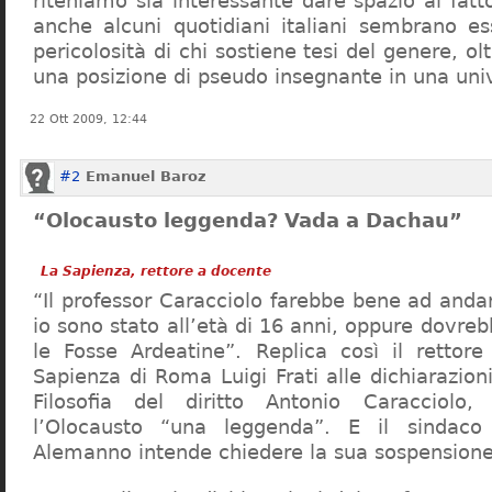
riteniamo sia interessante dare spazio al fa
anche alcuni quotidiani italiani sembrano ess
pericolosità di chi sostiene tesi del genere, o
una posizione di pseudo insegnante in una uni
22 Ott 2009, 12:44
#2
Emanuel Baroz
“Olocausto leggenda? Vada a Dachau”
La Sapienza, rettore a docente
“Il professor Caracciolo farebbe bene ad and
io sono stato all’età di 16 anni, oppure dovre
le Fosse Ardeatine”. Replica così il rettore 
Sapienza di Roma Luigi Frati alle dichiarazioni
Filosofia del diritto Antonio Caracciolo
l’Olocausto “una leggenda”. E il sindac
Alemanno intende chiedere la sua sospensione