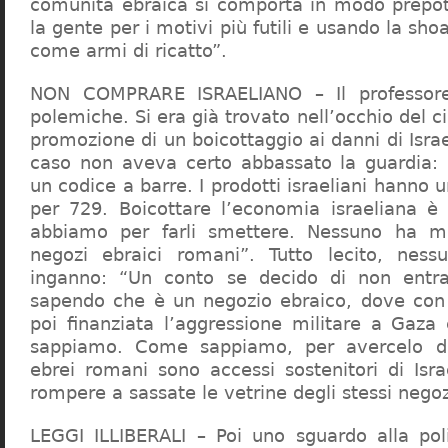
comunità ebraica si comporta in modo prepo
la gente per i motivi più futili e usando la sho
come armi di ricatto”.
NON COMPRARE ISRAELIANO – Il professor
polemiche. Si era già trovato nell’occhio del ci
promozione di un boicottaggio ai danni di Isra
caso non aveva certo abbassato la guardia: 
un codice a barre. I prodotti israeliani hanno u
per 729. Boicottare l’economia israeliana è
abbiamo per farli smettere. Nessuno ha m
negozi ebraici romani”. Tutto lecito, ness
inganno: “Un conto se decido di non entr
sapendo che è un negozio ebraico, dove con 
poi finanziata l’aggressione militare a Gaza
sappiamo. Come sappiamo, per avercelo de
ebrei romani sono accessi sostenitori di Isra
rompere a sassate le vetrine degli stessi negoz
LEGGI ILLIBERALI – Poi uno sguardo alla poli