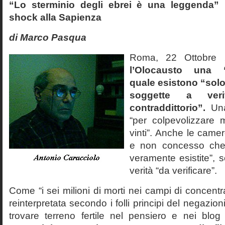
“Lo sterminio degli ebrei è una leggenda” p
shock alla Sapienza
di Marco Pasqua
Roma, 22 Ottobr
l’Olocausto una 
quale esistono “solo 
soggette a veri
contraddittorio”.
Una
“per colpevolizzare 
vinti”. Anche le cam
e non concesso che
veramente esistite”, 
verità “da verificare”.
Come “i sei milioni di morti nei campi di concentr
reinterpretata secondo i folli principi del negazi
trovare terreno fertile nel pensiero e nei blog