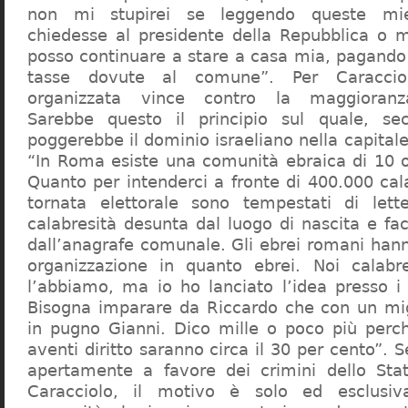
non mi stupirei se leggendo queste mie
chiedesse al presidente della Repubblica o 
posso continuare a stare a casa mia, pagando 
tasse dovute al comune”. Per Caraccio
organizzata vince contro la maggioranza
Sarebbe questo il principio sul quale, se
poggerebbe il dominio israeliano nella capita
“In Roma esiste una comunità ebraica di 10 
Quanto per intenderci a fronte di 400.000 cal
tornata elettorale sono tempestati di lette
calabresità desunta dal luogo di nascita e fa
dall’anagrafe comunale. Gli ebrei romani hann
organizzazione in quanto ebrei. Noi calabr
l’abbiamo, ma io ho lanciato l’idea presso 
Bisogna imparare da Riccardo che con un migl
in pugno Gianni. Dico mille o poco più perch
aventi diritto saranno circa il 30 per cento”. S
apertamente a favore dei crimini dello Stat
Caracciolo, il motivo è solo ed esclusi