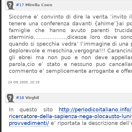
#17
Mirella Coen
Siccome e’ convinto di dire la verita ‘invito i
tenere una conferenza davanti {ahime’}ai poc
famiglie che hanno avuto parenti trucid
sterminio………………,dicesse loro dove sono f
quando si specchia vedra’ l’immagine di una 
deplorevole e meschina,vergogna!!! Carancin
gli ebrei ma non puo e non deve appellarsi
parola,cio e’ stato e nessuno puo cancellar
commento e’ semplicemente arrogante e offe
24 Ott 2009, 20:19
#18
Virghil
In questo sito
http://periodicoitaliano.inf
ricercatore-della-sapienza-nega-olocausto-lun
provvedimenti/
e’ riportata la descrizione dell’