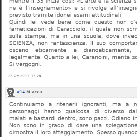
mentre il 33 inizia così: «L’arte e la scienza s
ne è l’insegnamento» e si rivolge all’inseg
previsto tramite idonei esami attitudinali.
Quindi lei vede bene come questo non c’e
farneticazioni di Caracciolo, il quale non scr
sulla stampa, ma in una scuola, dove inve
SCIENZA, non fantascienza. Il suo comport
osceno eticamente e dianoeticamente, 
legalmente. Quanto a lei, Carancini, merita so
Si vergogni.
23 Ott 2009, 15:28
#14
M.acca
Continuiamo a ritenerli ignoranti, ma a 
personaggi hanno qualcosa di diverso dal
malati e bastardi dentro, sono pazzi. Odiano i
Non sono in grado di dare una spiegazione
dimostra il loro atteggiamento. Spesso quando