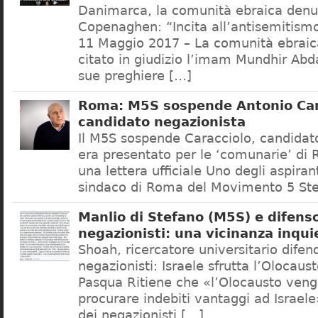
Danimarca, la comunità ebraica denu
Copenaghen: “Incita all’antisemitis
11 Maggio 2017 – La comunità ebrai
citato in giudizio l’imam Mundhir Abd
sue preghiere […]
Roma: M5S sospende Antonio Car
candidato negazionista
Il M5S sospende Caracciolo, candidato
era presentato per le ‘comunarie’ di
una lettera ufficiale Uno degli aspiran
sindaco di Roma del Movimento 5 Ste
Manlio di Stefano (M5S) e difenso
negazionisti: una vicinanza inqui
Shoah, ricercatore universitario difen
negazionisti: Israele sfrutta l’Olocaus
Pasqua Ritiene che «l’Olocausto venga
procurare indebiti vantaggi ad Israele
dei negazionisti […]