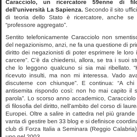
Caracciolo, un ricercatore 59enne di filo
dell’università La Sapienza.
Secondo il sito uffic
di teoria dello Stato è ricercatore, anche se
“professore aggregato”.
Sentito telefonicamente Caracciolo non smentisc
del negazionismo, anzi, ne fa una questione di pri
diritto dei negazionisti di poter esprimere le loro 
carcere”. C’è da chiedersi, allora, se tra i suoi 
che lo leggono qualcuno si sia mai ribellato. 
ricevuto insulti, ma non mi interessa. Vado av
discuterne con chiunque”. E continua: “A ch
antisemita rispondo così: non ho mai capito il s
parola”. Lo scorso anno accademico, Caracciolo
di filosofia del diritto, nell’ambito del corso di laurea
Europei. Oltre a salire in cattedra nel più grande
vanta di gestire ben 33 blog e si definisce coordin
club di Forza Italia a Seminara (Reggio Calabria
uno nel 2003.