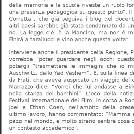
della memoria e la scuola riveste un ruolo f
una presenza pedagogica su questo punto”. Il 
Corretta”, che già seguiva i blog del docen
altri paesi sarebbe già stato condannato da un t
no. La legge c’è, è la Mancino, ma non è ma
Finirà a tarallucci e vino anche questa volta”.
Interviene anche il presidente della Regione, 
vorrebbe “poter guardare negli occhi questo
potergli “trasmettere le immagini che io m
Auschwitz, dallo Yad Vashem”. E, sulla linea 
da Frati, che aveva auspicato un viaggio del
Marrazzo dice: “Vorrei che lui andasse a Bi
nella stanza dei bambini”. L’eco della notiz
Festival Internazionale del Film, in corso a Rom
Joel e Ethan Coen, nell’ambito della prese
ultimo lavoro, hanno commentato: “Mamma m
pazzi nel mondo, è molto strano sentire cose 
un contesto accademico”.