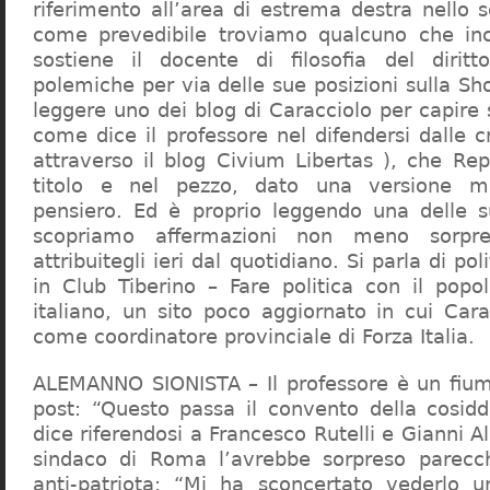
riferimento all’area di estrema destra nello s
come prevedibile troviamo qualcuno che in
sostiene il docente di filosofia del diritt
polemiche per via delle sue posizioni sulla S
leggere uno dei blog di Caracciolo per capire
come dice il professore nel difendersi dalle cr
attraverso il blog Civium Libertas ), che Rep
titolo e nel pezzo, dato una versione mi
pensiero. Ed è proprio leggendo una delle s
scopriamo affermazioni non meno sorpre
attribuitegli ieri dal quotidiano. Si parla di po
in Club Tiberino – Fare politica con il popo
italiano, un sito poco aggiornato in cui Cara
come coordinatore provinciale di Forza Italia.
ALEMANNO SIONISTA – Il professore è un fium
post: “Questo passa il convento della cosid
dice riferendosi a Francesco Rutelli e Gianni 
sindaco di Roma l’avrebbe sorpreso parecch
anti-patriota: “Mi ha sconcertato vederlo u