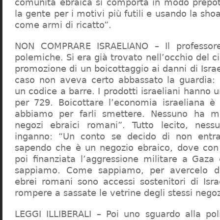
comunità ebraica si comporta in modo prepo
la gente per i motivi più futili e usando la sho
come armi di ricatto”.
NON COMPRARE ISRAELIANO – Il professor
polemiche. Si era già trovato nell’occhio del ci
promozione di un boicottaggio ai danni di Isra
caso non aveva certo abbassato la guardia: 
un codice a barre. I prodotti israeliani hanno u
per 729. Boicottare l’economia israeliana è
abbiamo per farli smettere. Nessuno ha m
negozi ebraici romani”. Tutto lecito, ness
inganno: “Un conto se decido di non entr
sapendo che è un negozio ebraico, dove con 
poi finanziata l’aggressione militare a Gaza
sappiamo. Come sappiamo, per avercelo de
ebrei romani sono accessi sostenitori di Isra
rompere a sassate le vetrine degli stessi negoz
LEGGI ILLIBERALI – Poi uno sguardo alla poli