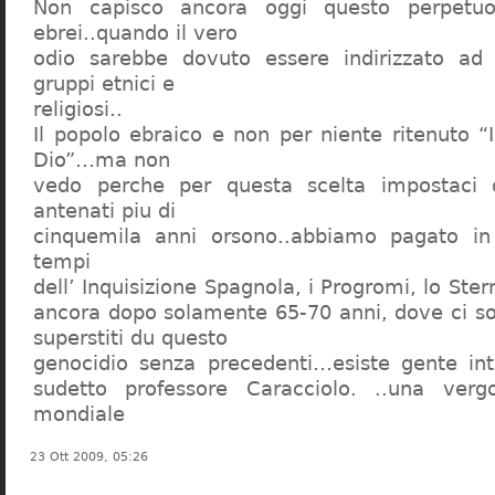
Non capisco ancora oggi questo perpetuo
ebrei..quando il vero
odio sarebbe dovuto essere indirizzato ad
gruppi etnici e
religiosi..
Il popolo ebraico e non per niente ritenuto “
Dio”…ma non
vedo perche per questa scelta impostaci 
antenati piu di
cinquemila anni orsono..abbiamo pagato in
tempi
dell’ Inquisizione Spagnola, i Progromi, lo St
ancora dopo solamente 65-70 anni, dove ci s
superstiti du questo
genocidio senza precedenti…esiste gente int
sudetto professore Caracciolo. ..una verg
mondiale
23 Ott 2009, 05:26