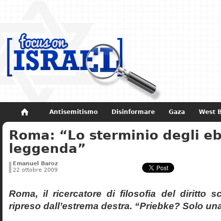
Antisemitismo
Disinformare
Gaza
West 
Roma: “Lo sterminio degli eb
Non dimenticare
Storia di Israele
leggenda”
Emanuel Baroz
22 ottobre 2009
Roma, il ricercatore di filosofia del diritto 
ripreso dall’estrema destra. “Priebke? Solo un