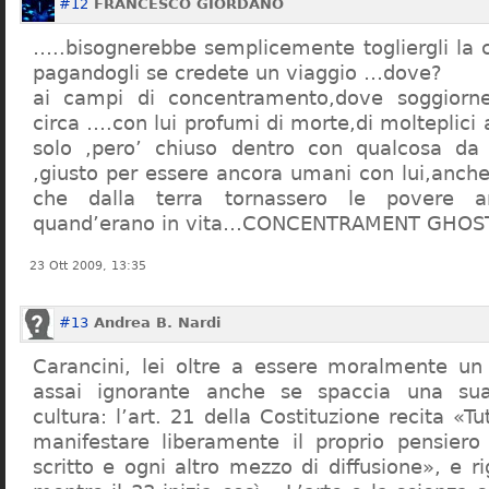
#12
FRANCESCO GIORDANO
…..bisognerebbe semplicemente togliergli la c
pagandogli se credete un viaggio …dove?
ai campi di concentramento,dove soggiorn
circa ….con lui profumi di morte,di molteplici 
solo ,pero’ chiuso dentro con qualcosa d
,giusto per essere ancora umani con lui,anch
che dalla terra tornassero le povere a
quand’erano in vita…CONCENTRAMENT GHOST
23 Ott 2009, 13:35
#13
Andrea B. Nardi
Carancini, lei oltre a essere moralmente un
assai ignorante anche se spaccia una su
cultura: l’art. 21 della Costituzione recita «Tu
manifestare liberamente il proprio pensiero
scritto e ogni altro mezzo di diffusione», e 