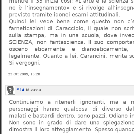
mentre il 33 inizia così: «L’arte e la scienza s
ne è l’insegnamento» e si rivolge all’inseg
previsto tramite idonei esami attitudinali.
Quindi lei vede bene come questo non c’e
farneticazioni di Caracciolo, il quale non scr
sulla stampa, ma in una scuola, dove inve
SCIENZA, non fantascienza. Il suo comport
osceno eticamente e dianoeticamente, 
legalmente. Quanto a lei, Carancini, merita so
Si vergogni.
23 Ott 2009, 15:28
#14
M.acca
Continuiamo a ritenerli ignoranti, ma a 
personaggi hanno qualcosa di diverso dal
malati e bastardi dentro, sono pazzi. Odiano i
Non sono in grado di dare una spiegazione
dimostra il loro atteggiamento. Spesso quando