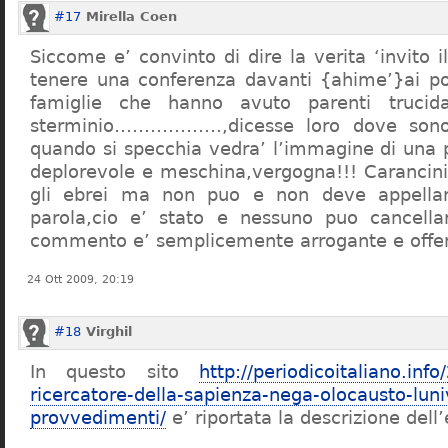
#17
Mirella Coen
Siccome e’ convinto di dire la verita ‘invito i
tenere una conferenza davanti {ahime’}ai poc
famiglie che hanno avuto parenti trucid
sterminio………………,dicesse loro dove sono f
quando si specchia vedra’ l’immagine di una 
deplorevole e meschina,vergogna!!! Carancin
gli ebrei ma non puo e non deve appellarsi
parola,cio e’ stato e nessuno puo cancellar
commento e’ semplicemente arrogante e offe
24 Ott 2009, 20:19
#18
Virghil
In questo sito
http://periodicoitaliano.inf
ricercatore-della-sapienza-nega-olocausto-lun
provvedimenti/
e’ riportata la descrizione dell’