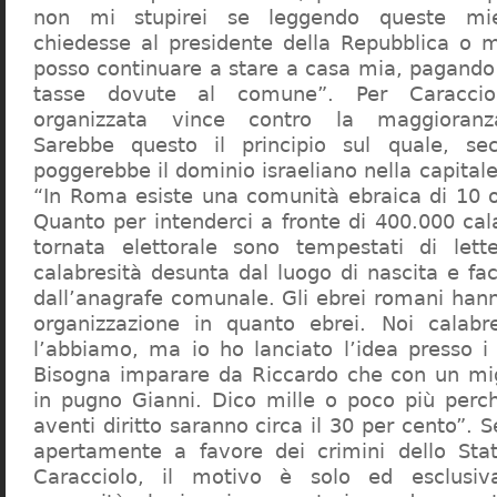
non mi stupirei se leggendo queste mie
chiedesse al presidente della Repubblica o 
posso continuare a stare a casa mia, pagando 
tasse dovute al comune”. Per Caraccio
organizzata vince contro la maggioranza
Sarebbe questo il principio sul quale, se
poggerebbe il dominio israeliano nella capita
“In Roma esiste una comunità ebraica di 10 
Quanto per intenderci a fronte di 400.000 cal
tornata elettorale sono tempestati di lette
calabresità desunta dal luogo di nascita e fa
dall’anagrafe comunale. Gli ebrei romani hann
organizzazione in quanto ebrei. Noi calabr
l’abbiamo, ma io ho lanciato l’idea presso 
Bisogna imparare da Riccardo che con un migl
in pugno Gianni. Dico mille o poco più perch
aventi diritto saranno circa il 30 per cento”. S
apertamente a favore dei crimini dello Stat
Caracciolo, il motivo è solo ed esclusi