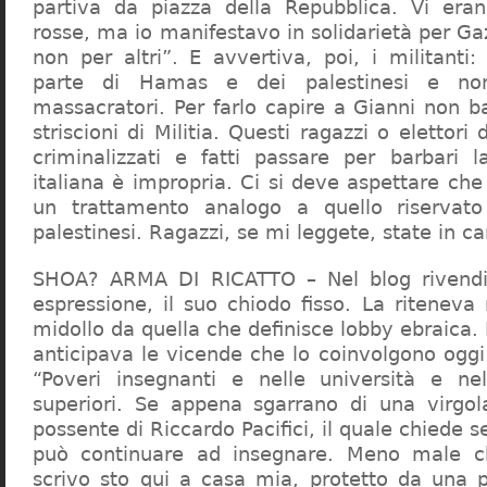
partiva da piazza della Repubblica. Vi era
rosse, ma io manifestavo in solidarietà per Gaz
non per altri”. E avvertiva, poi, i militanti
parte di Hamas e dei palestinesi e non 
massacratori. Per farlo capire a Gianni non b
striscioni di Militia. Questi ragazzi o elettori
criminalizzati e fatti passare per barbari l
italiana è impropria. Ci si deve aspettare che 
un trattamento analogo a quello riserva
palestinesi. Ragazzi, se mi leggete, state in 
SHOA? ARMA DI RICATTO – Nel blog rivendic
espressione, il suo chiodo fisso. La riteneva
midollo da quella che definisce lobby ebraica.
anticipava le vicende che lo coinvolgono oggi
“Poveri insegnanti e nelle università e ne
superiori. Se appena sgarrano di una virgol
possente di Riccardo Pacifici, il quale chiede s
può continuare ad insegnare. Meno male c
scrivo sto qui a casa mia, protetto da una 