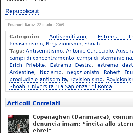
Repubblica.it
Emanuel Baroz
, 22 ottobre 2009
Categorie:
Antisemitismo
,
Estrema De
Revisionismo, Negazionismo
,
Shoah
Tags:
Antisemitismo
,
Antonio Caracciolo
,
Ausch
campi di concentramento
,
campi di sterminio naz
Erich Priebke
,
Estrema Destra
,
estrema dest
Ardeatine
,
Nazismo
,
negazionista Robert Fau
pregiudizio antisemita
,
revisionismo
,
Revisioni
Shoah
,
Università "La Sapienza" di Roma
Articoli Correlati
Copenaghen (Danimarca), comuni
denuncia imam: “incita allo sterm
ebrei”