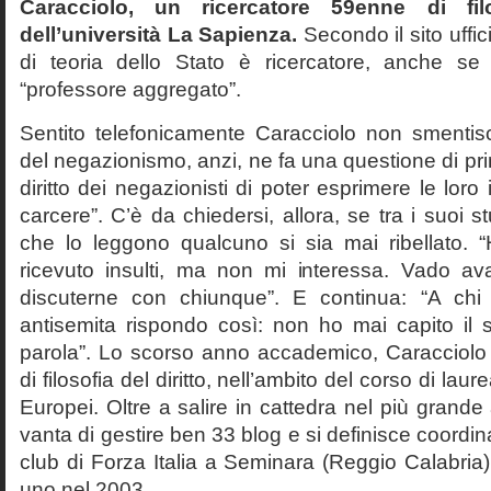
Caracciolo, un ricercatore 59enne di filo
dell’università La Sapienza.
Secondo il sito uffic
di teoria dello Stato è ricercatore, anche se
“professore aggregato”.
Sentito telefonicamente Caracciolo non smentisc
del negazionismo, anzi, ne fa una questione di pri
diritto dei negazionisti di poter esprimere le loro 
carcere”. C’è da chiedersi, allora, se tra i suoi 
che lo leggono qualcuno si sia mai ribellato. 
ricevuto insulti, ma non mi interessa. Vado av
discuterne con chiunque”. E continua: “A ch
antisemita rispondo così: non ho mai capito il s
parola”. Lo scorso anno accademico, Caracciolo
di filosofia del diritto, nell’ambito del corso di laurea
Europei. Oltre a salire in cattedra nel più grande
vanta di gestire ben 33 blog e si definisce coordin
club di Forza Italia a Seminara (Reggio Calabria
uno nel 2003.