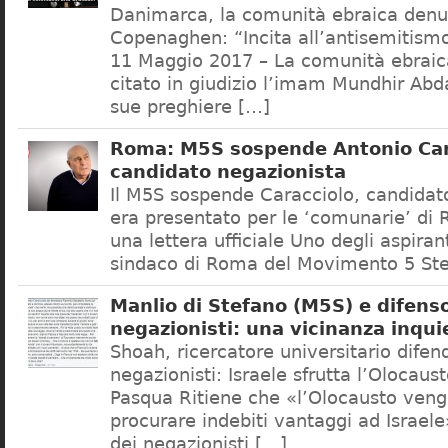
Danimarca, la comunità ebraica denu
Copenaghen: “Incita all’antisemitis
11 Maggio 2017 – La comunità ebrai
citato in giudizio l’imam Mundhir Abd
sue preghiere […]
Roma: M5S sospende Antonio Car
candidato negazionista
Il M5S sospende Caracciolo, candidato
era presentato per le ‘comunarie’ di
una lettera ufficiale Uno degli aspiran
sindaco di Roma del Movimento 5 Ste
Manlio di Stefano (M5S) e difenso
negazionisti: una vicinanza inqui
Shoah, ricercatore universitario difen
negazionisti: Israele sfrutta l’Olocaus
Pasqua Ritiene che «l’Olocausto venga
procurare indebiti vantaggi ad Israele
dei negazionisti […]