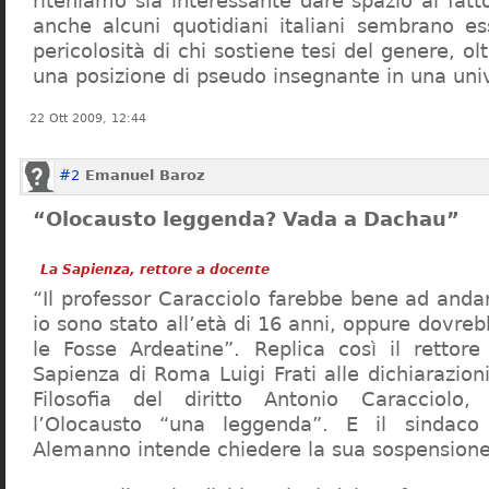
riteniamo sia interessante dare spazio al fa
anche alcuni quotidiani italiani sembrano ess
pericolosità di chi sostiene tesi del genere, o
una posizione di pseudo insegnante in una uni
22 Ott 2009, 12:44
#2
Emanuel Baroz
“Olocausto leggenda? Vada a Dachau”
La Sapienza, rettore a docente
“Il professor Caracciolo farebbe bene ad and
io sono stato all’età di 16 anni, oppure dovre
le Fosse Ardeatine”. Replica così il rettore 
Sapienza di Roma Luigi Frati alle dichiarazioni
Filosofia del diritto Antonio Caracciolo
l’Olocausto “una leggenda”. E il sindac
Alemanno intende chiedere la sua sospensione