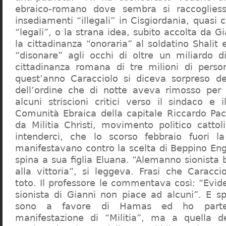
ebraico-romano dove sembra si raccogliess
insediamenti “illegali” in Cisgiordania, quasi c
“legali”, o la strana idea, subito accolta da G
la cittadinanza “onoraria” al soldatino Shali
“disonare” agli occhi di oltre un miliardo d
cittadinanza romana di tre milioni di perso
quest’anno Caracciolo si diceva sorpreso del
dell’ordine che di notte aveva rimosso per
alcuni striscioni critici verso il sindaco e 
Comunità Ebraica della capitale Riccardo Paci
da Militia Christi, movimento politico cattoli
intenderci, che lo scorso febbraio fuori la
manifestavano contro la scelta di Beppino Eng
spina a sua figlia Eluana. “Alemanno sionista
alla vittoria”, si leggeva. Frasi che Caracci
toto. Il professore le commentava così: “Evid
sionista di Gianni non piace ad alcuni”. E s
sono a favore di Hamas ed ho partec
manifestazione di “Militia”, ma a quella 