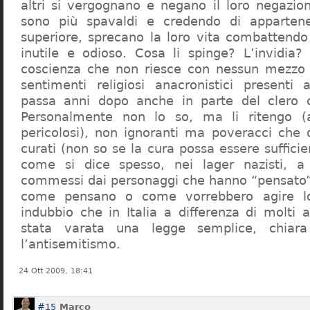
altri si vergognano e negano il loro negazion
sono più spavaldi e credendo di apparten
superiore, sprecano la loro vita combattendo
inutile e odioso. Cosa li spinge? L’invidia? 
coscienza che non riesce con nessun mezzo a
sentimenti religiosi anacronistici presenti
passa anni dopo anche in parte del clero cr
Personalmente non lo so, ma li ritengo (
pericolosi), non ignoranti ma poveracci che
curati (non so se la cura possa essere suffici
come si dice spesso, nei lager nazisti, a 
commessi dai personaggi che hanno “pensato”
come pensano o come vorrebbero agire l
indubbio che in Italia a differenza di molti a
stata varata una legge semplice, chiar
l’antisemitismo.
24 Ott 2009, 18:41
#15
Marco