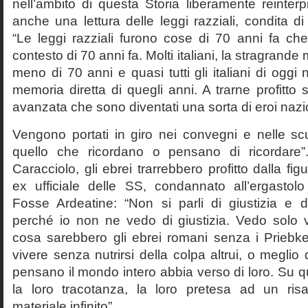
nell’ambito di questa Storia liberamente reinterpr
anche una lettura delle leggi razziali, condita di
“Le leggi razziali furono cose di 70 anni fa che
contesto di 70 anni fa. Molti italiani, la stragran
meno di 70 anni e quasi tutti gli italiani di og
memoria diretta di quegli anni. A trarne profitto 
avanzata che sono diventati una sorta di eroi nazio
Vengono portati in giro nei convegni e nelle sc
quello che ricordano o pensano di ricordare
Caracciolo, gli ebrei trarrebbero profitto dalla fig
ex ufficiale delle SS, condannato all’ergastolo 
Fosse Ardeatine: “Non si parli di giustizia e 
perché io non ne vedo di giustizia. Vedo solo 
cosa sarebbero gli ebrei romani senza i Prieb
vivere senza nutrirsi della colpa altrui, o meglio
pensano il mondo intero abbia verso di loro. Su 
la loro tracotanza, la loro pretesa ad un ris
materiale infinito”.