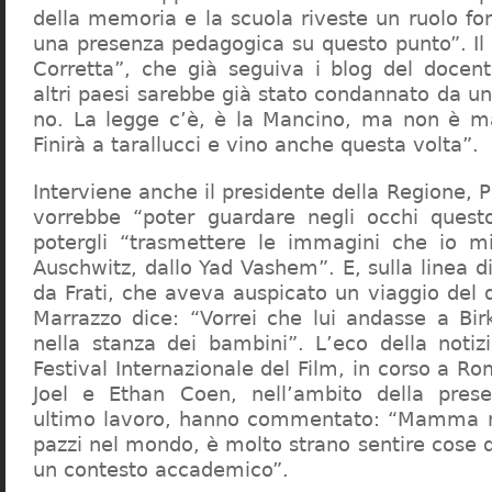
della memoria e la scuola riveste un ruolo f
una presenza pedagogica su questo punto”. Il 
Corretta”, che già seguiva i blog del docen
altri paesi sarebbe già stato condannato da un t
no. La legge c’è, è la Mancino, ma non è ma
Finirà a tarallucci e vino anche questa volta”.
Interviene anche il presidente della Regione, 
vorrebbe “poter guardare negli occhi questo
potergli “trasmettere le immagini che io m
Auschwitz, dallo Yad Vashem”. E, sulla linea 
da Frati, che aveva auspicato un viaggio del
Marrazzo dice: “Vorrei che lui andasse a Bi
nella stanza dei bambini”. L’eco della notiz
Festival Internazionale del Film, in corso a Rom
Joel e Ethan Coen, nell’ambito della prese
ultimo lavoro, hanno commentato: “Mamma m
pazzi nel mondo, è molto strano sentire cose 
un contesto accademico”.