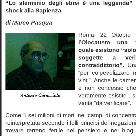
“Lo sterminio degli ebrei è una leggenda” p
shock alla Sapienza
di Marco Pasqua
Roma, 22 Ottobr
l’Olocausto una 
quale esistono “solo 
soggette a veri
contraddittorio”.
Una
“per colpevolizzare 
vinti”. Anche le cam
e non concesso che
veramente esistite”, 
verità “da verificare”.
Come “i sei milioni di morti nei campi di concentr
reinterpretata secondo i folli principi del negazi
trovare terreno fertile nel pensiero e nei blog