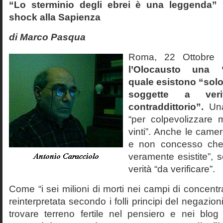
“Lo sterminio degli ebrei è una leggenda” p
shock alla Sapienza
di Marco Pasqua
Roma, 22 Ottobr
l’Olocausto una 
quale esistono “solo 
soggette a veri
contraddittorio”.
Una
“per colpevolizzare 
vinti”. Anche le cam
e non concesso che
veramente esistite”, 
verità “da verificare”.
Come “i sei milioni di morti nei campi di concentr
reinterpretata secondo i folli principi del negazi
trovare terreno fertile nel pensiero e nei blog