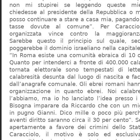
non mi stupirei se leggendo queste mie
chiedesse al presidente della Repubblica o 
posso continuare a stare a casa mia, pagando 
tasse dovute al comune”. Per Caraccio
organizzata vince contro la maggioranza
Sarebbe questo il principio sul quale, se
poggerebbe il dominio israeliano nella capita
“In Roma esiste una comunità ebraica di 10 
Quanto per intenderci a fronte di 400.000 cal
tornata elettorale sono tempestati di lette
calabresità desunta dal luogo di nascita e fa
dall’anagrafe comunale. Gli ebrei romani hann
organizzazione in quanto ebrei. Noi calabr
l’abbiamo, ma io ho lanciato l’idea presso 
Bisogna imparare da Riccardo che con un migl
in pugno Gianni. Dico mille o poco più perch
aventi diritto saranno circa il 30 per cento”. S
apertamente a favore dei crimini dello Stat
Caracciolo, il motivo è solo ed esclusi