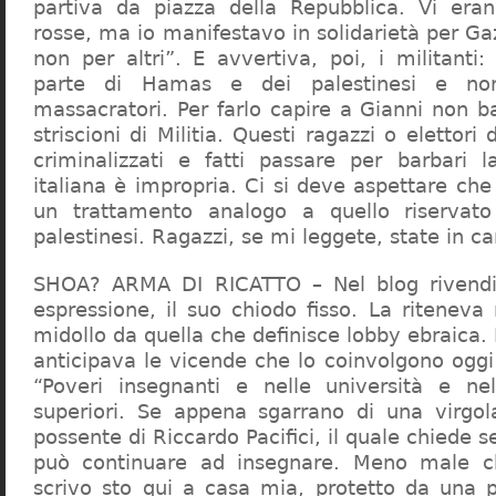
partiva da piazza della Repubblica. Vi era
rosse, ma io manifestavo in solidarietà per Gaz
non per altri”. E avvertiva, poi, i militanti
parte di Hamas e dei palestinesi e non 
massacratori. Per farlo capire a Gianni non b
striscioni di Militia. Questi ragazzi o elettori
criminalizzati e fatti passare per barbari l
italiana è impropria. Ci si deve aspettare che 
un trattamento analogo a quello riserva
palestinesi. Ragazzi, se mi leggete, state in 
SHOA? ARMA DI RICATTO – Nel blog rivendic
espressione, il suo chiodo fisso. La riteneva
midollo da quella che definisce lobby ebraica.
anticipava le vicende che lo coinvolgono oggi
“Poveri insegnanti e nelle università e ne
superiori. Se appena sgarrano di una virgol
possente di Riccardo Pacifici, il quale chiede s
può continuare ad insegnare. Meno male c
scrivo sto qui a casa mia, protetto da una 