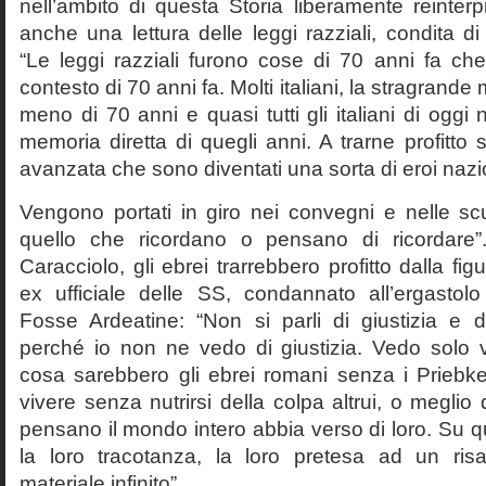
nell’ambito di questa Storia liberamente reinterpr
anche una lettura delle leggi razziali, condita di
“Le leggi razziali furono cose di 70 anni fa che
contesto di 70 anni fa. Molti italiani, la stragran
meno di 70 anni e quasi tutti gli italiani di og
memoria diretta di quegli anni. A trarne profitto 
avanzata che sono diventati una sorta di eroi nazio
Vengono portati in giro nei convegni e nelle sc
quello che ricordano o pensano di ricordare
Caracciolo, gli ebrei trarrebbero profitto dalla fig
ex ufficiale delle SS, condannato all’ergastolo 
Fosse Ardeatine: “Non si parli di giustizia e 
perché io non ne vedo di giustizia. Vedo solo 
cosa sarebbero gli ebrei romani senza i Prieb
vivere senza nutrirsi della colpa altrui, o meglio
pensano il mondo intero abbia verso di loro. Su 
la loro tracotanza, la loro pretesa ad un ris
materiale infinito”.