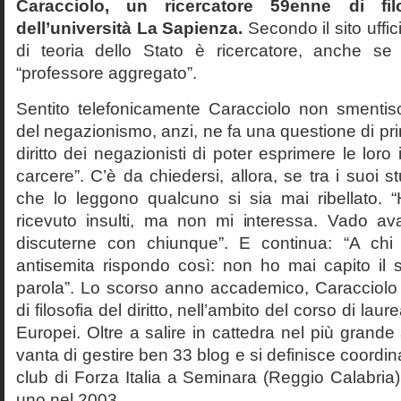
Caracciolo, un ricercatore 59enne di filo
dell’università La Sapienza.
Secondo il sito uffic
di teoria dello Stato è ricercatore, anche se
“professore aggregato”.
Sentito telefonicamente Caracciolo non smentisc
del negazionismo, anzi, ne fa una questione di pri
diritto dei negazionisti di poter esprimere le loro 
carcere”. C’è da chiedersi, allora, se tra i suoi 
che lo leggono qualcuno si sia mai ribellato. 
ricevuto insulti, ma non mi interessa. Vado av
discuterne con chiunque”. E continua: “A ch
antisemita rispondo così: non ho mai capito il s
parola”. Lo scorso anno accademico, Caracciolo
di filosofia del diritto, nell’ambito del corso di laurea
Europei. Oltre a salire in cattedra nel più grande
vanta di gestire ben 33 blog e si definisce coordin
club di Forza Italia a Seminara (Reggio Calabria
uno nel 2003.