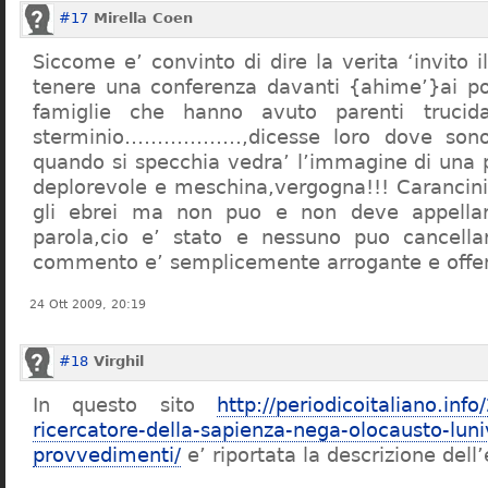
#17
Mirella Coen
Siccome e’ convinto di dire la verita ‘invito i
tenere una conferenza davanti {ahime’}ai poc
famiglie che hanno avuto parenti trucid
sterminio………………,dicesse loro dove sono f
quando si specchia vedra’ l’immagine di una 
deplorevole e meschina,vergogna!!! Carancin
gli ebrei ma non puo e non deve appellarsi
parola,cio e’ stato e nessuno puo cancellar
commento e’ semplicemente arrogante e offe
24 Ott 2009, 20:19
#18
Virghil
In questo sito
http://periodicoitaliano.inf
ricercatore-della-sapienza-nega-olocausto-lun
provvedimenti/
e’ riportata la descrizione dell’