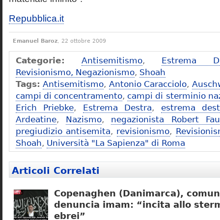
Repubblica.it
Emanuel Baroz
, 22 ottobre 2009
Categorie:
Antisemitismo
,
Estrema De
Revisionismo, Negazionismo
,
Shoah
Tags:
Antisemitismo
,
Antonio Caracciolo
,
Ausch
campi di concentramento
,
campi di sterminio naz
Erich Priebke
,
Estrema Destra
,
estrema dest
Ardeatine
,
Nazismo
,
negazionista Robert Fau
pregiudizio antisemita
,
revisionismo
,
Revisioni
Shoah
,
Università "La Sapienza" di Roma
Articoli Correlati
Copenaghen (Danimarca), comuni
denuncia imam: “incita allo sterm
ebrei”