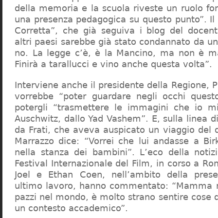
della memoria e la scuola riveste un ruolo f
una presenza pedagogica su questo punto”. Il 
Corretta”, che già seguiva i blog del docen
altri paesi sarebbe già stato condannato da un t
no. La legge c’è, è la Mancino, ma non è ma
Finirà a tarallucci e vino anche questa volta”.
Interviene anche il presidente della Regione, 
vorrebbe “poter guardare negli occhi questo
potergli “trasmettere le immagini che io m
Auschwitz, dallo Yad Vashem”. E, sulla linea 
da Frati, che aveva auspicato un viaggio del
Marrazzo dice: “Vorrei che lui andasse a Bi
nella stanza dei bambini”. L’eco della notiz
Festival Internazionale del Film, in corso a Rom
Joel e Ethan Coen, nell’ambito della prese
ultimo lavoro, hanno commentato: “Mamma m
pazzi nel mondo, è molto strano sentire cose 
un contesto accademico”.