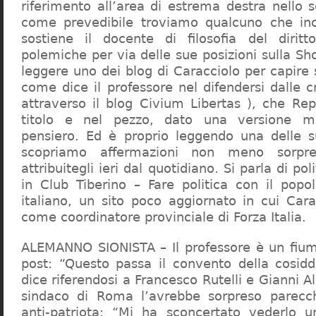
riferimento all’area di estrema destra nello s
come prevedibile troviamo qualcuno che in
sostiene il docente di filosofia del diritt
polemiche per via delle sue posizioni sulla S
leggere uno dei blog di Caracciolo per capire
come dice il professore nel difendersi dalle cr
attraverso il blog Civium Libertas ), che Rep
titolo e nel pezzo, dato una versione mi
pensiero. Ed è proprio leggendo una delle s
scopriamo affermazioni non meno sorpre
attribuitegli ieri dal quotidiano. Si parla di po
in Club Tiberino – Fare politica con il popo
italiano, un sito poco aggiornato in cui Cara
come coordinatore provinciale di Forza Italia.
ALEMANNO SIONISTA – Il professore è un fium
post: “Questo passa il convento della cosid
dice riferendosi a Francesco Rutelli e Gianni 
sindaco di Roma l’avrebbe sorpreso parecch
anti-patriota: “Mi ha sconcertato vederlo u