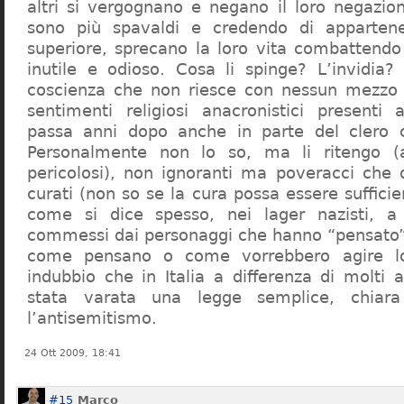
altri si vergognano e negano il loro negazion
sono più spavaldi e credendo di apparten
superiore, sprecano la loro vita combattendo
inutile e odioso. Cosa li spinge? L’invidia? 
coscienza che non riesce con nessun mezzo a
sentimenti religiosi anacronistici presenti
passa anni dopo anche in parte del clero cr
Personalmente non lo so, ma li ritengo (
pericolosi), non ignoranti ma poveracci che
curati (non so se la cura possa essere suffici
come si dice spesso, nei lager nazisti, a 
commessi dai personaggi che hanno “pensato”
come pensano o come vorrebbero agire l
indubbio che in Italia a differenza di molti a
stata varata una legge semplice, chiar
l’antisemitismo.
24 Ott 2009, 18:41
#15
Marco