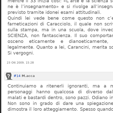
mentre il 33 inizia così: «L’arte e la scienza s
ne è l’insegnamento» e si rivolge all’inseg
previsto tramite idonei esami attitudinali.
Quindi lei vede bene come questo non c’e
farneticazioni di Caracciolo, il quale non scr
sulla stampa, ma in una scuola, dove inve
SCIENZA, non fantascienza. Il suo comport
osceno eticamente e dianoeticamente, 
legalmente. Quanto a lei, Carancini, merita so
Si vergogni.
23 Ott 2009, 15:28
#14
M.acca
Continuiamo a ritenerli ignoranti, ma a 
personaggi hanno qualcosa di diverso dal
malati e bastardi dentro, sono pazzi. Odiano i
Non sono in grado di dare una spiegazione
dimostra il loro atteggiamento. Spesso quando