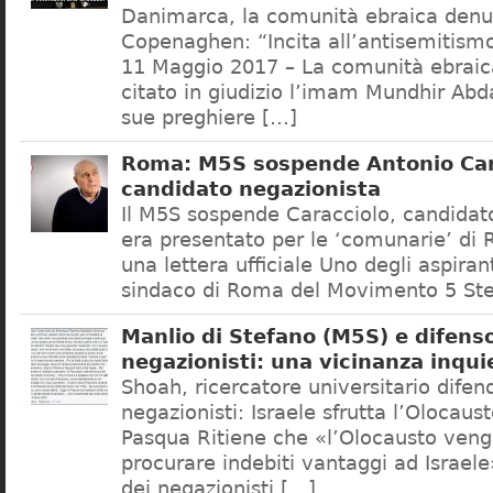
Danimarca, la comunità ebraica denu
Copenaghen: “Incita all’antisemitis
11 Maggio 2017 – La comunità ebrai
citato in giudizio l’imam Mundhir Abd
sue preghiere […]
Roma: M5S sospende Antonio Car
candidato negazionista
Il M5S sospende Caracciolo, candidato
era presentato per le ‘comunarie’ di
una lettera ufficiale Uno degli aspiran
sindaco di Roma del Movimento 5 Ste
Manlio di Stefano (M5S) e difenso
negazionisti: una vicinanza inqui
Shoah, ricercatore universitario difen
negazionisti: Israele sfrutta l’Olocaus
Pasqua Ritiene che «l’Olocausto venga
procurare indebiti vantaggi ad Israele
dei negazionisti […]