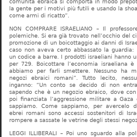
comunità ebraica si comporta in modo prepo
la gente per i motivi più futili e usando la sho
come armi di ricatto”.
NON COMPRARE ISRAELIANO – Il professor
polemiche. Si era già trovato nell’occhio del ci
promozione di un boicottaggio ai danni di Isra
caso non aveva certo abbassato la guardia: 
un codice a barre. I prodotti israeliani hanno u
per 729. Boicottare l’economia israeliana è
abbiamo per farli smettere. Nessuno ha m
negozi ebraici romani”. Tutto lecito, ness
inganno: “Un conto se decido di non entr
sapendo che è un negozio ebraico, dove con 
poi finanziata l’aggressione militare a Gaza
sappiamo. Come sappiamo, per avercelo de
ebrei romani sono accessi sostenitori di Isra
rompere a sassate le vetrine degli stessi negoz
LEGGI ILLIBERALI – Poi uno sguardo alla poli