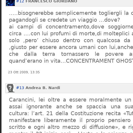
#12
FRANCESCO GIORDANO
…..bisognerebbe semplicemente togliergli la c
pagandogli se credete un viaggio …dove?
ai campi di concentramento,dove soggiorn
circa ….con lui profumi di morte,di molteplici 
solo ,pero’ chiuso dentro con qualcosa d
,giusto per essere ancora umani con lui,anch
che dalla terra tornassero le povere a
quand’erano in vita…CONCENTRAMENT GHOST
23 Ott 2009, 13:35
#13
Andrea B. Nardi
Carancini, lei oltre a essere moralmente un
assai ignorante anche se spaccia una su
cultura: l’art. 21 della Costituzione recita «Tu
manifestare liberamente il proprio pensiero
scritto e ogni altro mezzo di diffusione», e 