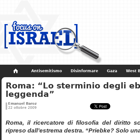
Antisemitismo
Disinformare
Gaza
West 
Roma: “Lo sterminio degli eb
Non dimenticare
Storia di Israele
leggenda”
Emanuel Baroz
22 ottobre 2009
Roma, il ricercatore di filosofia del diritto 
ripreso dall’estrema destra. “Priebke? Solo un