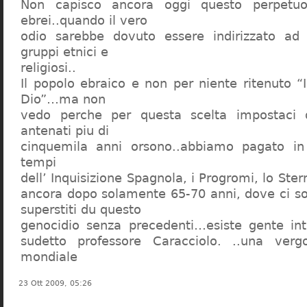
Non capisco ancora oggi questo perpetuo
ebrei..quando il vero
odio sarebbe dovuto essere indirizzato ad
gruppi etnici e
religiosi..
Il popolo ebraico e non per niente ritenuto “
Dio”…ma non
vedo perche per questa scelta impostaci 
antenati piu di
cinquemila anni orsono..abbiamo pagato in
tempi
dell’ Inquisizione Spagnola, i Progromi, lo St
ancora dopo solamente 65-70 anni, dove ci s
superstiti du questo
genocidio senza precedenti…esiste gente int
sudetto professore Caracciolo. ..una verg
mondiale
23 Ott 2009, 05:26