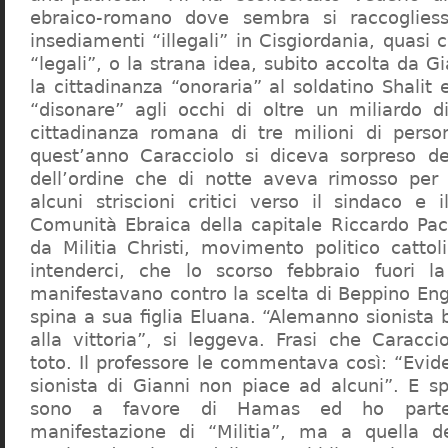
ebraico-romano dove sembra si raccogliess
insediamenti “illegali” in Cisgiordania, quasi c
“legali”, o la strana idea, subito accolta da G
la cittadinanza “onoraria” al soldatino Shali
“disonare” agli occhi di oltre un miliardo d
cittadinanza romana di tre milioni di perso
quest’anno Caracciolo si diceva sorpreso del
dell’ordine che di notte aveva rimosso per
alcuni striscioni critici verso il sindaco e 
Comunità Ebraica della capitale Riccardo Paci
da Militia Christi, movimento politico cattoli
intenderci, che lo scorso febbraio fuori la
manifestavano contro la scelta di Beppino Eng
spina a sua figlia Eluana. “Alemanno sionista
alla vittoria”, si leggeva. Frasi che Caracci
toto. Il professore le commentava così: “Evid
sionista di Gianni non piace ad alcuni”. E s
sono a favore di Hamas ed ho partec
manifestazione di “Militia”, ma a quella 