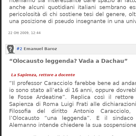
riteniamo sia interessante dare spazio al fa
anche alcuni quotidiani italiani sembrano ess
pericolosità di chi sostiene tesi del genere, o
una posizione di pseudo insegnante in una uni
22 Ott 2009, 12:44
#2
Emanuel Baroz
“Olocausto leggenda? Vada a Dachau”
La Sapienza, rettore a docente
“Il professor Caracciolo farebbe bene ad and
io sono stato all’età di 16 anni, oppure dovre
le Fosse Ardeatine”. Replica così il rettore 
Sapienza di Roma Luigi Frati alle dichiarazioni
Filosofia del diritto Antonio Caracciolo
l’Olocausto “una leggenda”. E il sindac
Alemanno intende chiedere la sua sospensione