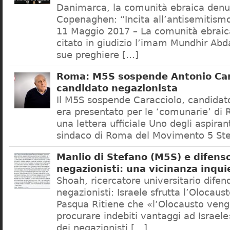
Danimarca, la comunità ebraica denu
Copenaghen: “Incita all’antisemitis
11 Maggio 2017 – La comunità ebrai
citato in giudizio l’imam Mundhir Abd
sue preghiere […]
Roma: M5S sospende Antonio Car
candidato negazionista
Il M5S sospende Caracciolo, candidato
era presentato per le ‘comunarie’ di
una lettera ufficiale Uno degli aspiran
sindaco di Roma del Movimento 5 Ste
Manlio di Stefano (M5S) e difenso
negazionisti: una vicinanza inqui
Shoah, ricercatore universitario difen
negazionisti: Israele sfrutta l’Olocaus
Pasqua Ritiene che «l’Olocausto venga
procurare indebiti vantaggi ad Israele
dei negazionisti […]