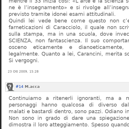
mentre il 33 inizia così: «L’arte e la scienza s
ne è l’insegnamento» e si rivolge all’inseg
previsto tramite idonei esami attitudinali.
Quindi lei vede bene come questo non c’e
farneticazioni di Caracciolo, il quale non scr
sulla stampa, ma in una scuola, dove inve
SCIENZA, non fantascienza. Il suo comport
osceno eticamente e dianoeticamente, 
legalmente. Quanto a lei, Carancini, merita so
Si vergogni.
23 Ott 2009, 15:28
#14
M.acca
Continuiamo a ritenerli ignoranti, ma a 
personaggi hanno qualcosa di diverso dal
malati e bastardi dentro, sono pazzi. Odiano i
Non sono in grado di dare una spiegazione
dimostra il loro atteggiamento. Spesso quando