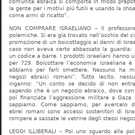
comunità ebraica si comporta in modo prepo
la gente per i motivi più futili e usando la sho
come armi di ricatto”.
NON COMPRARE ISRAELIANO – Il professor
polemiche. Si era già trovato nell’occhio del ci
promozione di un boicottaggio ai danni di Isra
caso non aveva certo abbassato la guardia: 
un codice a barre. I prodotti israeliani hanno u
per 729. Boicottare l’economia israeliana è
abbiamo per farli smettere. Nessuno ha m
negozi ebraici romani”. Tutto lecito, ness
inganno: “Un conto se decido di non entr
sapendo che è un negozio ebraico, dove con 
poi finanziata l’aggressione militare a Gaza
sappiamo. Come sappiamo, per avercelo de
ebrei romani sono accessi sostenitori di Isra
rompere a sassate le vetrine degli stessi negoz
LEGGI ILLIBERALI – Poi uno sguardo alla poli