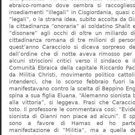
ebraico-romano dove sembra si raccogliess
insediamenti “illegali” in Cisgiordania, quasi c
“legali”, o la strana idea, subito accolta da G
la cittadinanza “onoraria” al soldatino Shali
“disonare” agli occhi di oltre un miliardo d
cittadinanza romana di tre milioni di perso
quest’anno Caracciolo si diceva sorpreso del
dell’ordine che di notte aveva rimosso per
alcuni striscioni critici verso il sindaco e 
Comunità Ebraica della capitale Riccardo Paci
da Militia Christi, movimento politico cattoli
intenderci, che lo scorso febbraio fuori la
manifestavano contro la scelta di Beppino Eng
spina a sua figlia Eluana. “Alemanno sionista
alla vittoria”, si leggeva. Frasi che Caracci
toto. Il professore le commentava così: “Evid
sionista di Gianni non piace ad alcuni”. E s
sono a favore di Hamas ed ho partec
manifestazione di “Militia”, ma a quella 