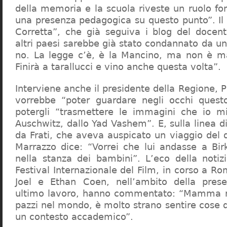
della memoria e la scuola riveste un ruolo f
una presenza pedagogica su questo punto”. Il 
Corretta”, che già seguiva i blog del docen
altri paesi sarebbe già stato condannato da un t
no. La legge c’è, è la Mancino, ma non è ma
Finirà a tarallucci e vino anche questa volta”.
Interviene anche il presidente della Regione, 
vorrebbe “poter guardare negli occhi questo
potergli “trasmettere le immagini che io m
Auschwitz, dallo Yad Vashem”. E, sulla linea 
da Frati, che aveva auspicato un viaggio del
Marrazzo dice: “Vorrei che lui andasse a Bi
nella stanza dei bambini”. L’eco della notiz
Festival Internazionale del Film, in corso a Rom
Joel e Ethan Coen, nell’ambito della prese
ultimo lavoro, hanno commentato: “Mamma m
pazzi nel mondo, è molto strano sentire cose 
un contesto accademico”.