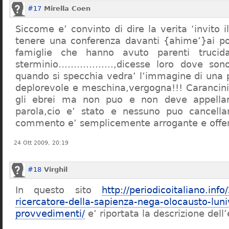
#17
Mirella Coen
Siccome e’ convinto di dire la verita ‘invito i
tenere una conferenza davanti {ahime’}ai poc
famiglie che hanno avuto parenti trucid
sterminio………………,dicesse loro dove sono f
quando si specchia vedra’ l’immagine di una 
deplorevole e meschina,vergogna!!! Carancin
gli ebrei ma non puo e non deve appellarsi
parola,cio e’ stato e nessuno puo cancellar
commento e’ semplicemente arrogante e offe
24 Ott 2009, 20:19
#18
Virghil
In questo sito
http://periodicoitaliano.inf
ricercatore-della-sapienza-nega-olocausto-lun
provvedimenti/
e’ riportata la descrizione dell’