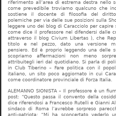
riferimento all’area di estrema destra nello s
come prevedibile troviamo qualcuno che in
sostiene il docente di filosofia del diritt
polemiche per via delle sue posizioni sulla S
leggere uno dei blog di Caracciolo per capire
come dice il professore nel difendersi dalle cr
attraverso il blog Civium Libertas ), che Rep
titolo e nel pezzo, dato una versione mi
pensiero. Ed è proprio leggendo una delle s
scopriamo affermazioni non meno sorpre
attribuitegli ieri dal quotidiano. Si parla di po
in Club Tiberino – Fare politica con il popo
italiano, un sito poco aggiornato in cui Cara
come coordinatore provinciale di Forza Italia.
ALEMANNO SIONISTA – Il professore è un fium
post: “Questo passa il convento della cosid
dice riferendosi a Francesco Rutelli e Gianni 
sindaco di Roma l’avrebbe sorpreso parecch
anti-patriota: “Mi ha sconcertato vederlo u