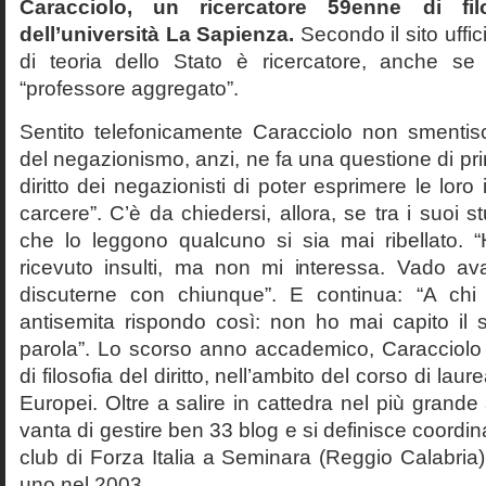
Caracciolo, un ricercatore 59enne di filo
dell’università La Sapienza.
Secondo il sito uffic
di teoria dello Stato è ricercatore, anche se
“professore aggregato”.
Sentito telefonicamente Caracciolo non smentisc
del negazionismo, anzi, ne fa una questione di pri
diritto dei negazionisti di poter esprimere le loro 
carcere”. C’è da chiedersi, allora, se tra i suoi 
che lo leggono qualcuno si sia mai ribellato. 
ricevuto insulti, ma non mi interessa. Vado av
discuterne con chiunque”. E continua: “A ch
antisemita rispondo così: non ho mai capito il s
parola”. Lo scorso anno accademico, Caracciolo
di filosofia del diritto, nell’ambito del corso di laurea
Europei. Oltre a salire in cattedra nel più grande
vanta di gestire ben 33 blog e si definisce coordin
club di Forza Italia a Seminara (Reggio Calabria
uno nel 2003.