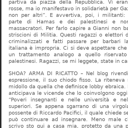
partiva da piazza della Repubblica. Vi era
rosse, ma io manifestavo in solidarietà per Gaz
non per altri”. E avvertiva, poi, i militanti
parte di Hamas e dei palestinesi e non 
massacratori. Per farlo capire a Gianni non b
striscioni di Militia. Questi ragazzi o elettori
criminalizzati e fatti passare per barbari l
italiana è impropria. Ci si deve aspettare che 
un trattamento analogo a quello riserva
palestinesi. Ragazzi, se mi leggete, state in 
SHOA? ARMA DI RICATTO – Nel blog rivendic
espressione, il suo chiodo fisso. La riteneva
midollo da quella che definisce lobby ebraica.
anticipava le vicende che lo coinvolgono oggi
“Poveri insegnanti e nelle università e ne
superiori. Se appena sgarrano di una virgol
possente di Riccardo Pacifici, il quale chiede s
può continuare ad insegnare. Meno male c
scrivo sto qui a casa mia, protetto da una 