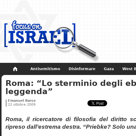
Antisemitismo
Disinformare
Gaza
West 
Roma: “Lo sterminio degli eb
Non dimenticare
Storia di Israele
leggenda”
Emanuel Baroz
22 ottobre 2009
Roma, il ricercatore di filosofia del diritto 
ripreso dall’estrema destra. “Priebke? Solo un