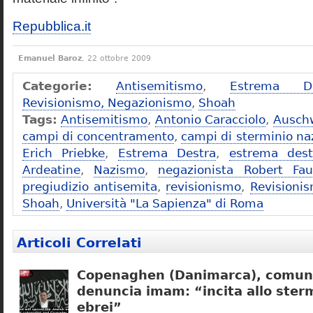
Repubblica.it
Emanuel Baroz
, 22 ottobre 2009
Categorie:
Antisemitismo
,
Estrema De
Revisionismo, Negazionismo
,
Shoah
Tags:
Antisemitismo
,
Antonio Caracciolo
,
Ausch
campi di concentramento
,
campi di sterminio naz
Erich Priebke
,
Estrema Destra
,
estrema dest
Ardeatine
,
Nazismo
,
negazionista Robert Fau
pregiudizio antisemita
,
revisionismo
,
Revisioni
Shoah
,
Università "La Sapienza" di Roma
Articoli Correlati
Copenaghen (Danimarca), comuni
denuncia imam: “incita allo sterm
ebrei”