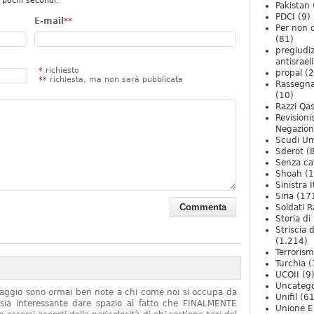
 pochi secondi.
Pakistan
PDCI
(9)
E-mail
**
Per non 
(81)
pregiudiz
antisrael
*
richiesto
propal
(2
**
richiesta, ma non sarà pubblicata
Rassegn
(10)
Razzi Qa
Revision
Negazio
Scudi U
Sderot
(8
Senza ca
Shoah
(1
Sinistra I
Siria
(17
Soldati R
Storia di 
Striscia 
(1.214)
Terroris
Turchia
(
UCOII
(9
Uncatego
onaggio sono ormai ben note a chi come noi si occupa da
Unifil
(61
sia interessante dare spazio al fatto che FINALMENTE
Unione E