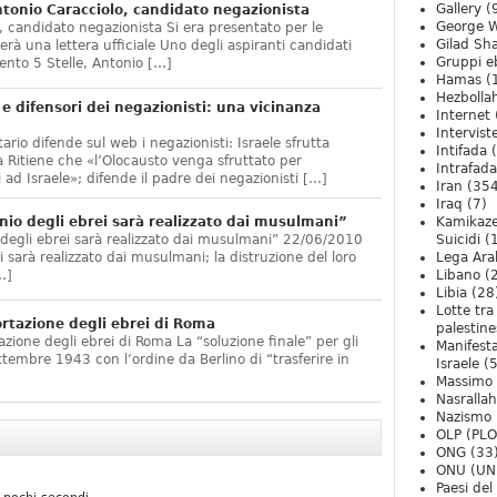
Gallery
(
onio Caracciolo, candidato negazionista
George W
 candidato negazionista Si era presentato per le
Gilad Sha
rà una lettera ufficiale Uno degli aspiranti candidati
Gruppi eb
nto 5 Stelle, Antonio […]
Hamas
(
Hezbolla
e difensori dei negazionisti: una vicinanza
Internet
Intervist
ario difende sul web i negazionisti: Israele sfrutta
Intifada
(
 Ritiene che «l’Olocausto venga sfruttato per
Intrafada
 ad Israele»; difende il padre dei negazionisti […]
Iran
(354
Iraq
(7)
nio degli ebrei sarà realizzato dai musulmani”
Kamikaze
 degli ebrei sarà realizzato dai musulmani” 22/06/2010
Suicidi
(
arà realizzato dai musulmani; la distruzione del loro
Lega Ara
…]
Libano
(
Libia
(28
Lotte tra
ortazione degli ebrei di Roma
palestine
zione degli ebrei di Roma La “soluzione finale” per gli
Manifesta
ttembre 1943 con l’ordine da Berlino di “trasferire in
Israele
(5
Massimo
Nasrallah
Nazismo
OLP (PLO
ONG
(33
ONU (UN
Paesi de