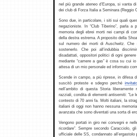
nel più grande ateneo d’Europa, si vanta di
dei club di Forza Italia a Seminara (Reggio 
Sono due, in particolare, i siti sui quali qu
negazioniste. In “Club Tiberino”, parla a p
memoria degli ebrei morti nei campi di con
della destra estrema. A proposito della Sho
sul numero dei morti di Auschwitz. Che 
sostenerlo. Che poi all’indubbia discrim
disadattati, oppositori politici di ogni gener
mediante “camere a gas” è cosa su cui io p
attesa di un mio personale ed informato con
Scende in campo, a più riprese, in difesa 
suscitò proteste e sdegno perché
invita
nell’ambito di questa Storia liberamente r
razziali, condita di elementi antisemiti: “Le 
contesto di 70 anni fa. Molti italiani, la st
italiani di oggi non hanno nessuna memoria di
avanzata che sono diventati una sorta di ero
Vengono portati in giro nei convegni e nel
ricordare”. Sempre secondo Caracciolo, gli 
ufficiale delle SS, condannato all’ergastolo p