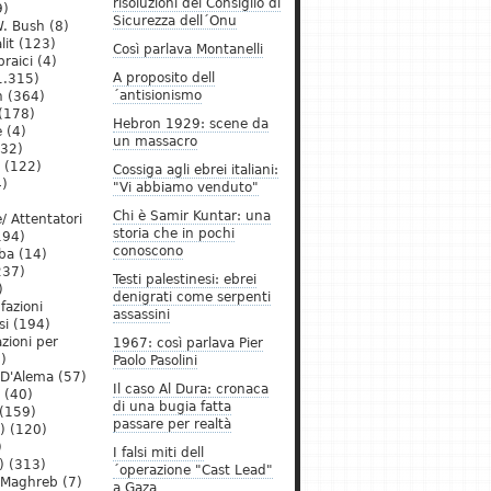
risoluzioni del Consiglio di
9)
Sicurezza dell´Onu
. Bush
(8)
lit
(123)
Così parlava Montanelli
raici
(4)
A proposito dell
1.315)
´antisionismo
h
(364)
(178)
Hebron 1929: scene da
e
(4)
un massacro
32)
(122)
Cossiga agli ebrei italiani:
)
"Vi abbiamo venduto"
Chi è Samir Kuntar: una
/ Attentatori
storia che in pochi
194)
conoscono
ba
(14)
237)
Testi palestinesi: ebrei
)
denigrati come serpenti
 fazioni
assassini
si
(194)
zioni per
1967: così parlava Pier
)
Paolo Pasolini
 D'Alema
(57)
Il caso Al Dura: cronaca
(40)
di una bugia fatta
(159)
passare per realtà
)
(120)
)
I falsi miti dell
)
(313)
´operazione "Cast Lead"
l Maghreb
(7)
a Gaza