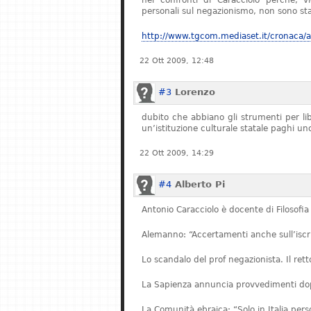
nei confronti di Caracciolo perché, v
personali sul negazionismo, non sono stat
http://www.tgcom.mediaset.it/cronaca/ar
22 Ott 2009, 12:48
#3
Lorenzo
dubito che abbiano gli strumenti per l
un’istituzione culturale statale paghi u
22 Ott 2009, 14:29
#4
Alberto Pi
Antonio Caracciolo è docente di Filosofia 
Alemanno: “Accertamenti anche sull’iscriz
Lo scandalo del prof negazionista. Il re
La Sapienza annuncia provvedimenti dopo
La Comunità ebraica: “Solo in Italia pe