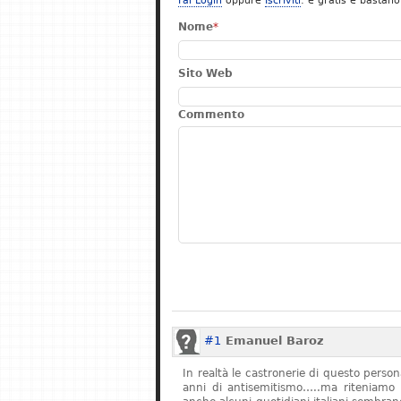
Fai Login
oppure
Iscriviti
: è gratis e bastano
Nome
*
Sito Web
Commento
#1
Emanuel Baroz
In realtà le castronerie di questo pers
anni di antisemitismo…..ma riteniamo 