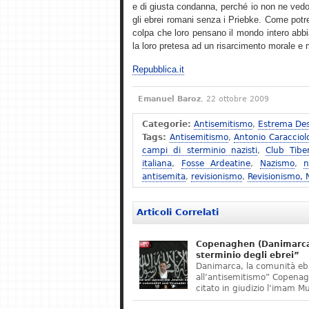
e di giusta condanna, perché io non ne vedo
gli ebrei romani senza i Priebke. Come potreb
colpa che loro pensano il mondo intero abbi
la loro pretesa ad un risarcimento morale e ma
Repubblica.it
Emanuel Baroz
, 22 ottobre 2009
Categorie:
Antisemitismo
,
Estrema Des
Tags:
Antisemitismo
,
Antonio Caracciol
campi di sterminio nazisti
,
Club Tibe
italiana
,
Fosse Ardeatine
,
Nazismo
,
n
antisemita
,
revisionismo
,
Revisionismo,
Articoli Correlati
Copenaghen (Danimarca)
sterminio degli ebrei”
Danimarca, la comunità eb
all’antisemitismo” Copena
citato in giudizio l’imam M