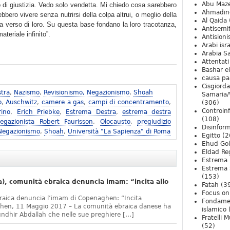
Abu Maz
 di giustizia. Vedo solo vendetta. Mi chiedo cosa sarebbero
Ahmadin
bero vivere senza nutrirsi della colpa altrui, o meglio della
Al Qaida
a verso di loro. Su questa base fondano la loro tracotanza,
Antisemi
teriale infinito”.
Antision
Arabi isra
Arabia S
Attentati
Bashar e
causa pa
Cisgiord
tra
,
Nazismo
,
Revisionismo, Negazionismo
,
Shoah
Samaria/
o
,
Auschwitz
,
camere a gas
,
campi di concentramento
,
(306)
Controin
rino
,
Erich Priebke
,
Estrema Destra
,
estrema destra
(108)
egazionista Robert Faurisson
,
Olocausto
,
pregiudizio
Disinfor
 Negazionismo
,
Shoah
,
Università "La Sapienza" di Roma
Egitto
(2
Ehud Go
Eldad Re
Estrema 
Estrema 
(153)
, comunità ebraica denuncia imam: “incita allo
Fatah
(3
Focus on 
raica denuncia l’imam di Copenaghen: “Incita
Fondame
ghen, 11 Maggio 2017 – La comunità ebraica danese ha
islamico
undhir Abdallah che nelle sue preghiere […]
Fratelli 
(52)