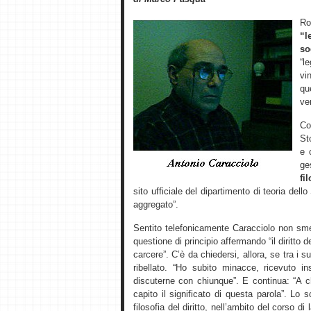
R
“l
so
“l
vi
qu
ver
Co
St
e 
ge
fi
sito ufficiale del dipartimento di teoria dell
aggregato”.
Sentito telefonicamente Caracciolo non sme
questione di principio affermando “il diritto d
carcere”. C’è da chiedersi, allora, se tra i 
ribellato. “Ho subito minacce, ricevuto 
discuterne con chiunque”. E continua: “A 
capito il significato di questa parola”. L
filosofia del diritto, nell’ambito del corso di 