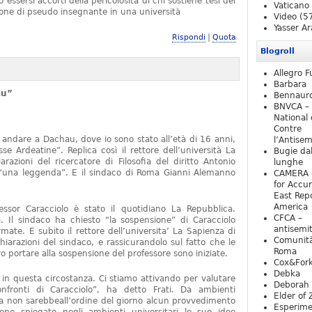
essersi accorti della pericolosità di chi sostiene tesi del
Vaticano
one di pseudo insegnante in una università
Video
(5
Yasser Ar
|
Rispondi
Quota
Blogroll
Allegro F
Barbara
au”
Bennaur
BNVCA –
National 
Contre
 andare a Dachau, dove io sono stato all’età di 16 anni,
l’Antise
e Ardeatine”. Replica così il rettore dell’università La
Bugie da
razioni del ricercatore di Filosofia del diritto Antonio
lunghe
o “una leggenda”. E il sindaco di Roma Gianni Alemanno
CAMERA 
for Accur
East Repo
America
fessor Caracciolo è stato il quotidiano La Repubblica.
CFCA –
 Il sindaco ha chiesto “la sospensione” di Caracciolo
antisemi
mate. E subito il rettore dell’universita’ La Sapienza di
Comunità
iarazioni del sindaco, e rassicurandolo sul fatto che le
Roma
 portare alla sospensione del professore sono iniziate.
Cox&For
Debka
e in questa circostanza. Ci stiamo attivando per valutare
Deborah 
nfronti di Caracciolo”, ha detto Frati. Da ambienti
Elder of 
ra non sarebbeall’ordine del giorno alcun provvedimento
Esperim