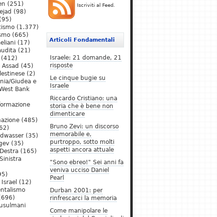
en
(251)
Iscriviti al Feed.
ejad
(98)
(95)
tismo
(1.377)
ismo
(665)
Articoli Fondamentali
eliani
(17)
audita
(21)
Israele: 21 domande, 21
(412)
risposte
l Assad
(45)
lestinese
(2)
Le cinque bugie su
ania/Giudea e
Israele
West Bank
Riccardo Cristiano: una
formazione
storia che è bene non
dimenticare
mazione
(485)
Bruno Zevi: un discorso
62)
memorabile e,
ldwasser
(35)
purtroppo, sotto molti
gev
(35)
aspetti ancora attuale
Destra
(165)
Sinistra
"Sono ebreo!" Sei anni fa
veniva ucciso Daniel
95)
Pearl
Israel
(12)
ntalismo
Durban 2001: per
(696)
rinfrescarci la memoria
Musulmani
Come manipolare le