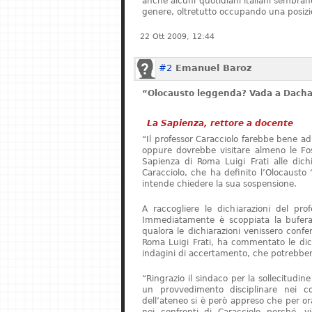
anche alcuni quotidiani italiani sembrano 
genere, oltretutto occupando una posizi
22 Ott 2009, 12:44
#2
Emanuel Baroz
“Olocausto leggenda? Vada a Dach
La Sapienza, rettore a docente
“Il professor Caracciolo farebbe bene ad
oppure dovrebbe visitare almeno le Foss
Sapienza di Roma Luigi Frati alle dichia
Caracciolo, che ha definito l’Olocaust
intende chiedere la sua sospensione.
A raccogliere le dichiarazioni del pro
Immediatamente è scoppiata la bufera.
qualora le dichiarazioni venissero confer
Roma Luigi Frati, ha commentato le dich
indagini di accertamento, che potrebbero
“Ringrazio il sindaco per la sollecitudin
un provvedimento disciplinare nei co
dell’ateneo si è però appreso che per o