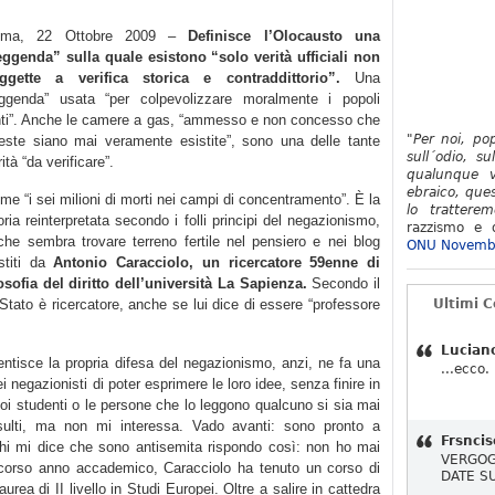
oma, 22 Ottobre 2009 –
Definisce l’Olocausto una
eggenda” sulla quale esistono “solo verità ufficiali non
ggette a verifica storica e contraddittorio”.
Una
eggenda” usata “per colpevolizzare moralmente i popoli
nti”. Anche le camere a gas, “ammesso e non concesso che
"Per noi, po
este siano mai veramente esistite”, sono una delle tante
sull´odio, su
ità “da verificare”.
qualunque v
ebraico, ques
me “i sei milioni di morti nei campi di concentramento”. È la
lo tratterem
oria reinterpretata secondo i folli principi del negazionismo,
razzismo e d
che sembra trovare terreno fertile nel pensiero e nei blog
ONU Novemb
stiti da
Antonio Caracciolo, un ricercatore 59enne di
losofia del diritto dell’università La Sapienza.
Secondo il
o Stato è ricercatore, anche se lui dice di essere “professore
Ultimi 
Lucian
ntisce la propria difesa del negazionismo, anzi, ne fa una
...ecco.
ei negazionisti di poter esprimere le loro idee, senza finire in
suoi studenti o le persone che lo leggono qualcuno si sia mai
insulti, ma non mi interessa. Vado avanti: sono pronto a
Frsncis
chi mi dice che sono antisemita rispondo così: non ho mai
VERGOG
o scorso anno accademico, Caracciolo ha tenuto un corso di
DATE S
laurea di II livello in Studi Europei. Oltre a salire in cattedra