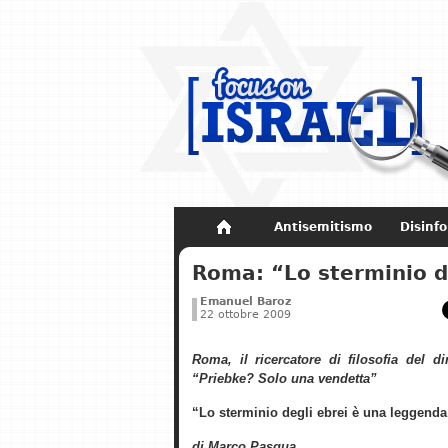
Antisemitismo
Disinf
Non dimenticare
Storia di Israel
Roma: “Lo sterminio d
Emanuel Baroz
22 ottobre 2009
Roma, il ricercatore di filosofia del di
“Priebke? Solo una vendetta”
“Lo sterminio degli ebrei è una leggenda
di Marco Pasqua