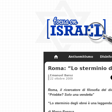
Antisemitismo
Disinf
Non dimenticare
Storia di Israel
Roma: “Lo sterminio d
Emanuel Baroz
22 ottobre 2009
Roma, il ricercatore di filosofia del di
“Priebke? Solo una vendetta”
“Lo sterminio degli ebrei è una leggenda
di Marco Pasqua