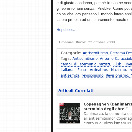
e di giusta condanna, perché io non ne vedo
gli ebrei romani senza i Priebke. Come potreb
colpa che loro pensano il mondo intero abbi
la loro pretesa ad un risarcimento morale e ma
Repubblica.it
Emanuel Baroz
, 22 ottobre 2009
Categorie:
Antisemitismo
,
Estrema Des
Tags:
Antisemitismo
,
Antonio Caracciol
campi di sterminio nazisti
,
Club Tibe
italiana
,
Fosse Ardeatine
,
Nazismo
,
n
antisemita
,
revisionismo
,
Revisionismo,
Articoli Correlati
Copenaghen (Danimarca)
sterminio degli ebrei”
Danimarca, la comunità eb
all’antisemitismo” Copena
citato in giudizio l’imam M