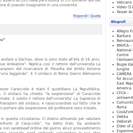
essersi accorti della pericolosità di chi sostiene tesi del
Vaticano
one di pseudo insegnante in una università
Video
(5
Yasser Ar
|
Rispondi
Quota
Blogroll
Allegro F
Barbara
au”
Bennaur
BNVCA –
National 
Contre
 andare a Dachau, dove io sono stato all’età di 16 anni,
l’Antise
e Ardeatine”. Replica così il rettore dell’università La
Bugie da
razioni del ricercatore di Filosofia del diritto Antonio
lunghe
o “una leggenda”. E il sindaco di Roma Gianni Alemanno
CAMERA 
for Accur
East Repo
America
fessor Caracciolo è stato il quotidiano La Repubblica.
CFCA –
 Il sindaco ha chiesto “la sospensione” di Caracciolo
antisemi
mate. E subito il rettore dell’universita’ La Sapienza di
Comunità
iarazioni del sindaco, e rassicurandolo sul fatto che le
Roma
 portare alla sospensione del professore sono iniziate.
Cox&For
Debka
e in questa circostanza. Ci stiamo attivando per valutare
Deborah 
nfronti di Caracciolo”, ha detto Frati. Da ambienti
Elder of 
ra non sarebbeall’ordine del giorno alcun provvedimento
Esperim