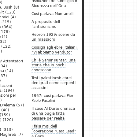
risoluzioni del Consiglio di
9)
Sicurezza dell´Onu
. Bush
(8)
lit
(123)
Così parlava Montanelli
raici
(4)
A proposito dell
1.315)
´antisionismo
h
(364)
(178)
Hebron 1929: scene da
e
(4)
un massacro
32)
(122)
Cossiga agli ebrei italiani:
)
"Vi abbiamo venduto"
Chi è Samir Kuntar: una
/ Attentatori
storia che in pochi
194)
conoscono
ba
(14)
237)
Testi palestinesi: ebrei
)
denigrati come serpenti
 fazioni
assassini
si
(194)
zioni per
1967: così parlava Pier
)
Paolo Pasolini
 D'Alema
(57)
Il caso Al Dura: cronaca
(40)
di una bugia fatta
(159)
passare per realtà
)
(120)
)
I falsi miti dell
)
(313)
´operazione "Cast Lead"
l Maghreb
(7)
a Gaza