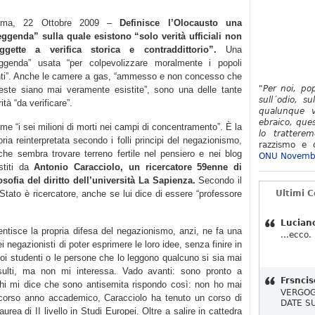
oma, 22 Ottobre 2009 –
Definisce l’Olocausto una
eggenda” sulla quale esistono “solo verità ufficiali non
ggette a verifica storica e contraddittorio”.
Una
eggenda” usata “per colpevolizzare moralmente i popoli
nti”. Anche le camere a gas, “ammesso e non concesso che
"Per noi, po
este siano mai veramente esistite”, sono una delle tante
sull´odio, su
ità “da verificare”.
qualunque v
ebraico, ques
me “i sei milioni di morti nei campi di concentramento”. È la
lo tratterem
oria reinterpretata secondo i folli principi del negazionismo,
razzismo e d
che sembra trovare terreno fertile nel pensiero e nei blog
ONU Novemb
stiti da
Antonio Caracciolo, un ricercatore 59enne di
losofia del diritto dell’università La Sapienza.
Secondo il
o Stato è ricercatore, anche se lui dice di essere “professore
Ultimi 
Lucian
ntisce la propria difesa del negazionismo, anzi, ne fa una
...ecco.
ei negazionisti di poter esprimere le loro idee, senza finire in
suoi studenti o le persone che lo leggono qualcuno si sia mai
insulti, ma non mi interessa. Vado avanti: sono pronto a
Frsncis
chi mi dice che sono antisemita rispondo così: non ho mai
VERGOG
o scorso anno accademico, Caracciolo ha tenuto un corso di
DATE S
laurea di II livello in Studi Europei. Oltre a salire in cattedra