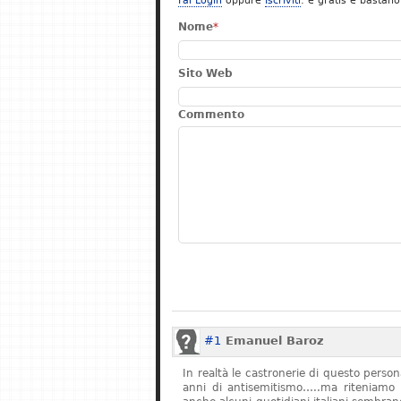
Fai Login
oppure
Iscriviti
: è gratis e bastano
Nome
*
Sito Web
Commento
#1
Emanuel Baroz
In realtà le castronerie di questo pers
anni di antisemitismo…..ma riteniamo 