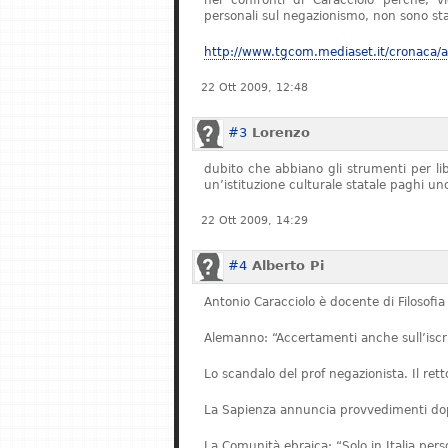
nei confronti di Caracciolo perché, v
personali sul negazionismo, non sono stat
http://www.tgcom.mediaset.it/cronaca/ar
22 Ott 2009, 12:48
#3
Lorenzo
dubito che abbiano gli strumenti per l
un’istituzione culturale statale paghi u
22 Ott 2009, 14:29
#4
Alberto Pi
Antonio Caracciolo è docente di Filosofia 
Alemanno: “Accertamenti anche sull’iscriz
Lo scandalo del prof negazionista. Il re
La Sapienza annuncia provvedimenti dopo
La Comunità ebraica: “Solo in Italia pe