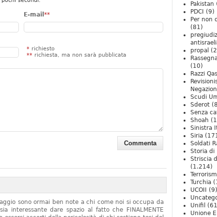
 pochi secondi.
Pakistan
PDCI
(9)
E-mail
**
Per non 
(81)
pregiudiz
antisrael
*
richiesto
propal
(2
**
richiesta, ma non sarà pubblicata
Rassegn
(10)
Razzi Qa
Revision
Negazio
Scudi U
Sderot
(8
Senza ca
Shoah
(1
Sinistra I
Siria
(17
Soldati R
Storia di 
Striscia 
(1.214)
Terroris
Turchia
(
UCOII
(9
Uncatego
onaggio sono ormai ben note a chi come noi si occupa da
Unifil
(61
sia interessante dare spazio al fatto che FINALMENTE
Unione E