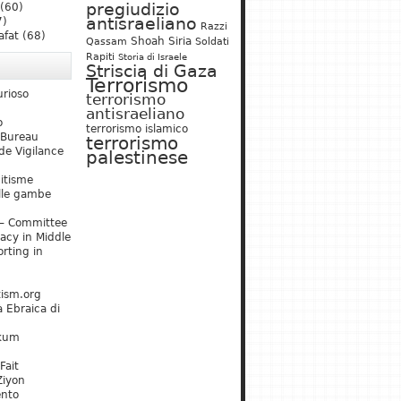
pregiudizio
(60)
antisraeliano
7)
Razzi
afat
(68)
Shoah
Siria
Qassam
Soldati
Rapiti
Storia di Israele
Striscia di Gaza
Terrorismo
urioso
terrorismo
antisraeliano
o
terrorismo islamico
 Bureau
terrorismo
de Vigilance
palestinese
mitisme
lle gambe
– Committee
acy in Middle
rting in
tism.org
 Ebraica di
kum
Fait
Ziyon
ento