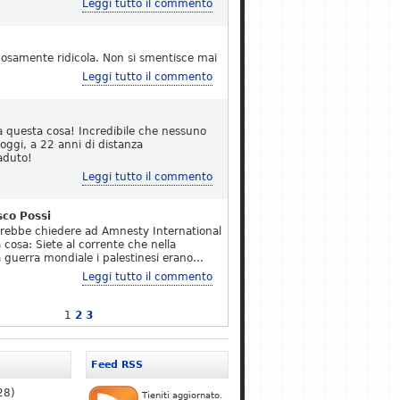
Leggi tutto il commento
osamente ridicola. Non si smentisce mai
Leggi tutto il commento
a questa cosa! Incredibile che nessuno
 oggi, a 22 anni di distanza
aduto!
Leggi tutto il commento
sco Possi
erebbe chiedere ad Amnesty International
 cosa: Siete al corrente che nella
 guerra mondiale i palestinesi erano…
Leggi tutto il commento
1
2
3
Feed RSS
28)
Tieniti aggiornato.