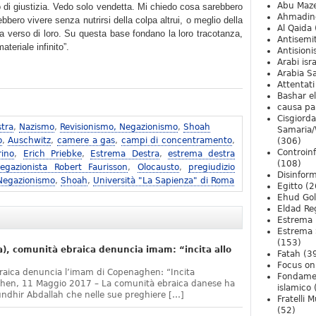
Abu Maz
 di giustizia. Vedo solo vendetta. Mi chiedo cosa sarebbero
Ahmadin
bero vivere senza nutrirsi della colpa altrui, o meglio della
Al Qaida
a verso di loro. Su questa base fondano la loro tracotanza,
Antisemi
teriale infinito”.
Antision
Arabi isra
Arabia S
Attentati
Bashar e
causa pa
Cisgiord
tra
,
Nazismo
,
Revisionismo, Negazionismo
,
Shoah
Samaria/
o
,
Auschwitz
,
camere a gas
,
campi di concentramento
,
(306)
Controin
rino
,
Erich Priebke
,
Estrema Destra
,
estrema destra
(108)
egazionista Robert Faurisson
,
Olocausto
,
pregiudizio
Disinfor
 Negazionismo
,
Shoah
,
Università "La Sapienza" di Roma
Egitto
(2
Ehud Go
Eldad Re
Estrema 
Estrema 
(153)
, comunità ebraica denuncia imam: “incita allo
Fatah
(3
Focus on 
raica denuncia l’imam di Copenaghen: “Incita
Fondame
ghen, 11 Maggio 2017 – La comunità ebraica danese ha
islamico
undhir Abdallah che nelle sue preghiere […]
Fratelli 
(52)