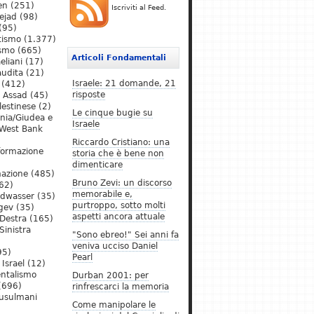
en
(251)
Iscriviti al Feed.
ejad
(98)
(95)
tismo
(1.377)
ismo
(665)
Articoli Fondamentali
eliani
(17)
audita
(21)
Israele: 21 domande, 21
(412)
risposte
l Assad
(45)
lestinese
(2)
Le cinque bugie su
ania/Giudea e
Israele
West Bank
Riccardo Cristiano: una
formazione
storia che è bene non
dimenticare
mazione
(485)
Bruno Zevi: un discorso
62)
memorabile e,
ldwasser
(35)
purtroppo, sotto molti
gev
(35)
aspetti ancora attuale
Destra
(165)
Sinistra
"Sono ebreo!" Sei anni fa
veniva ucciso Daniel
95)
Pearl
Israel
(12)
ntalismo
Durban 2001: per
(696)
rinfrescarci la memoria
Musulmani
Come manipolare le