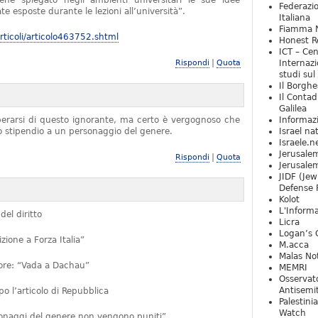
iene spiegato negli ambienti universitari le sue idee
Federazio
e esposte durante le lezioni all’università”.
Italiana
Fiamma N
ticoli/articolo463752.shtml
Honest Re
ICT – Cen
|
Rispondi
Quota
Internazi
studi sul
Il Borghe
Il Contad
Galilea
iberarsi di questo ignorante, ma certo è vergognoso che
Informaz
no stipendio a un personaggio del genere.
Israel na
Israele.n
Jerusale
|
Rispondi
Quota
Jerusale
JIDF (Jew
Defense 
Kolot
L'Informa
del diritto
Licra
Logan’s 
ione a Forza Italia”
M.acca
Malas Not
ttore: “Vada a Dachau”
MEMRI
Osservat
Antisemi
 l’articolo di Repubblica
Palestini
Watch
rsonaggi del genere non vengono puniti”