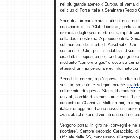
nel più grande ateneo d’Europa, si vanta di
dei club di Forza Italia a Seminara (Reggio 
Sono due, in particolare, i siti sui quali qu
negazioniste. In “Club Tiberino”, parla a p
memoria degli ebrei morti nei campi di con
della destra estrema. A proposito della Sho
sul numero dei morti di Auschwitz. Che 
sostenerlo. Che poi all’indubbia discrim
disadattati, oppositori politici di ogni gener
mediante “camere a gas” è cosa su cui io p
attesa di un mio personale ed informato con
Scende in campo, a più riprese, in difesa 
suscitò proteste e sdegno perché
invita
nell’ambito di questa Storia liberamente r
razziali, condita di elementi antisemiti: “Le 
contesto di 70 anni fa. Molti italiani, la st
italiani di oggi non hanno nessuna memoria di
avanzata che sono diventati una sorta di ero
Vengono portati in giro nei convegni e nel
ricordare”. Sempre secondo Caracciolo, gli 
ufficiale delle SS, condannato all’ergastolo p