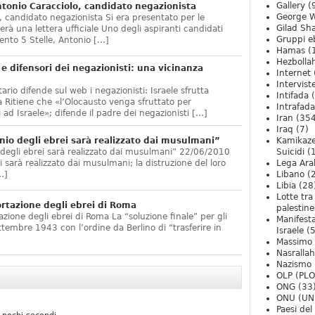
Gallery
(
onio Caracciolo, candidato negazionista
George W
 candidato negazionista Si era presentato per le
Gilad Sha
rà una lettera ufficiale Uno degli aspiranti candidati
Gruppi eb
nto 5 Stelle, Antonio […]
Hamas
(
Hezbolla
e difensori dei negazionisti: una vicinanza
Internet
Intervist
ario difende sul web i negazionisti: Israele sfrutta
Intifada
(
 Ritiene che «l’Olocausto venga sfruttato per
Intrafada
 ad Israele»; difende il padre dei negazionisti […]
Iran
(354
Iraq
(7)
nio degli ebrei sarà realizzato dai musulmani”
Kamikaze
 degli ebrei sarà realizzato dai musulmani” 22/06/2010
Suicidi
(
arà realizzato dai musulmani; la distruzione del loro
Lega Ara
…]
Libano
(
Libia
(28
Lotte tra
ortazione degli ebrei di Roma
palestine
zione degli ebrei di Roma La “soluzione finale” per gli
Manifesta
ttembre 1943 con l’ordine da Berlino di “trasferire in
Israele
(5
Massimo
Nasrallah
Nazismo
OLP (PLO
ONG
(33
ONU (UN
Paesi de