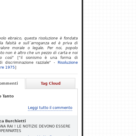
polo ebraico, questa risoluzione è fondata
lla falsità e sull´arroganza ed è priva di
alore morale o legale. Per noi, popolo
to non è altro che un pezzo di carta e noi
o così"
["il sionismo è una forma di
i discriminazione razziale" -
Risoluzione
re 1975
]
Commenti
Tag Cloud
o Tanto
Leggi tutto il commento
ca Burchietti
NA RAI ! LE NOTIZIE DEVONO ESSERE
UPERPARTES