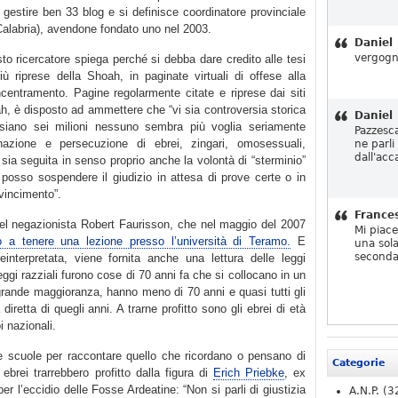
 gestire ben 33 blog e si definisce coordinatore provinciale
Calabria), avendone fondato uno nel 2003.
Daniel
vergogn
esto ricercatore spiega perché si debba dare credito alle tesi
iù riprese della Shoah, in paginate virtuali di offese alla
centramento. Pagine regolarmente citate e riprese dai siti
ah, è disposto ad ammettere che “vi sia controversia storica
Daniel
siano sei milioni nessuno sembra più voglia seriamente
Pazzesc
inazione e persecuzione di ebrei, zingari, omosessuali,
ne parli
dall'acc
e sia seguita in senso proprio anche la volontà di “sterminio”
osso sospendere il giudizio in attesa di prove certe o in
vincimento”.
France
del negazionista Robert Faurisson, che nel maggio del 2007
Mi piac
to a tenere una lezione presso l’università di Teramo.
E
una sola
seconda
einterpretata, viene fornita anche una lettura delle leggi
leggi razziali furono cose di 70 anni fa che si collocano in un
ragrande maggioranza, hanno meno di 70 anni e quasi tutti gli
retta di quegli anni. A trarne profitto sono gli ebrei di età
i nazionali.
le scuole per raccontare quello che ricordano o pensano di
Categorie
ebrei trarrebbero profitto dalla figura di
Erich Priebke
, ex
er l’eccidio delle Fosse Ardeatine: “Non si parli di giustizia
A.N.P.
(3