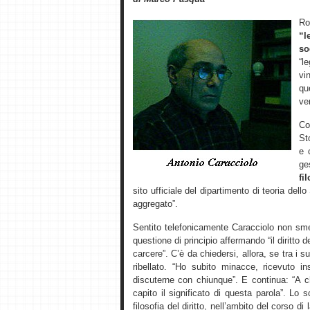
R
“l
so
“l
vi
qu
ver
Co
St
e 
ge
fi
sito ufficiale del dipartimento di teoria dell
aggregato”.
Sentito telefonicamente Caracciolo non sme
questione di principio affermando “il diritto d
carcere”. C’è da chiedersi, allora, se tra i 
ribellato. “Ho subito minacce, ricevuto 
discuterne con chiunque”. E continua: “A 
capito il significato di questa parola”. L
filosofia del diritto, nell’ambito del corso di 