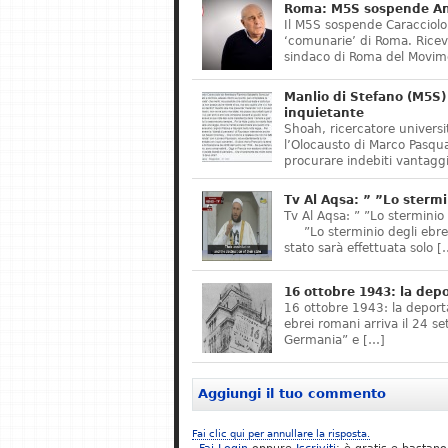
Roma: M5S sospende Ant
Il M5S sospende Caracciolo,
‘comunarie’ di Roma. Riceve
sindaco di Roma del Movime
Manlio di Stefano (M5S) 
inquietante
Shoah, ricercatore universit
l’Olocausto di Marco Pasqua
procurare indebiti vantaggi
Tv Al Aqsa: ” ”Lo stermi
Tv Al Aqsa: ” ”Lo sterminio
”Lo sterminio degli ebrei s
stato sarà effettuata solo [
16 ottobre 1943: la dep
16 ottobre 1943: la deporta
ebrei romani arriva il 24 se
Germania” e […]
Aggiungi il tuo commento
Fai clic qui per annullare la risposta.