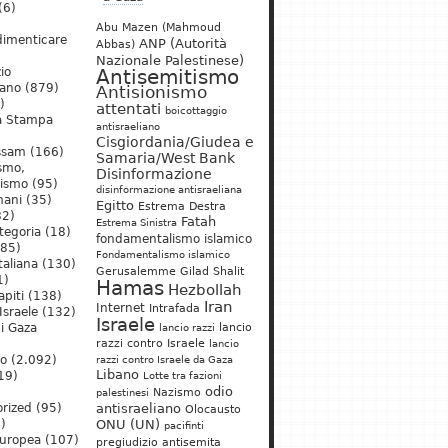
(6)
Abu Mazen (Mahmoud
dimenticare
ANP (Autorità
Abbas)
Nazionale Palestinese)
io
Antisemitismo
iano
(879)
Antisionismo
)
attentati
boicottaggio
a Stampa
antisraeliano
Cisgiordania/Giudea e
ssam
(166)
Samaria/West Bank
ismo,
Disinformazione
nismo
(95)
disinformazione antisraeliana
mani
(35)
Egitto
Estrema Destra
2)
Fatah
Estrema Sinistra
tegoria
(18)
fondamentalismo islamico
85)
Fondamentalismo islamico
taliana
(130)
Gerusalemme
Gilad Shalit
1)
Hamas
Hezbollah
apiti
(138)
Iran
Internet
Intrafada
Israele
(132)
Israele
lancio
di Gaza
lancio razzi
razzi contro Israele
lancio
mo
(2.092)
razzi contro Israele da Gaza
Libano
19)
Lotte tra fazioni
odio
)
Nazismo
palestinesi
rized
(95)
antisraeliano
Olocausto
)
ONU (UN)
pacifinti
uropea
(107)
pregiudizio antisemita