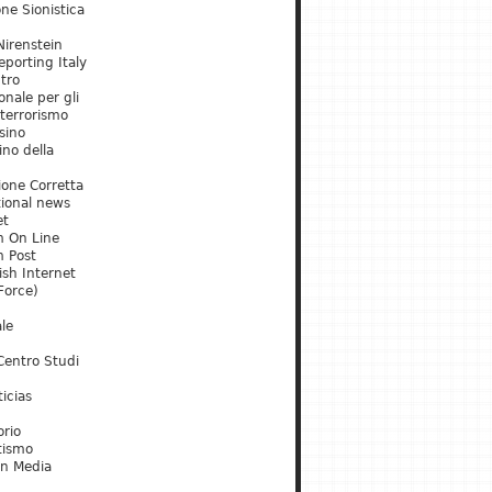
ne Sionistica
irenstein
porting Italy
tro
onale per gli
 terrorismo
sino
ino della
ione Corretta
tional news
et
m On Line
m Post
ish Internet
Force)
le
Centro Studi
icias
orio
tismo
an Media