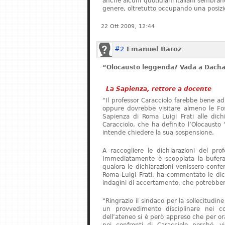
anche alcuni quotidiani italiani sembrano 
genere, oltretutto occupando una posizi
22 Ott 2009, 12:44
#2
Emanuel Baroz
“Olocausto leggenda? Vada a Dach
La Sapienza, rettore a docente
“Il professor Caracciolo farebbe bene ad
oppure dovrebbe visitare almeno le Foss
Sapienza di Roma Luigi Frati alle dichia
Caracciolo, che ha definito l’Olocaust
intende chiedere la sua sospensione.
A raccogliere le dichiarazioni del pro
Immediatamente è scoppiata la bufera.
qualora le dichiarazioni venissero confer
Roma Luigi Frati, ha commentato le dich
indagini di accertamento, che potrebbero
“Ringrazio il sindaco per la sollecitudin
un provvedimento disciplinare nei co
dell’ateneo si è però appreso che per o