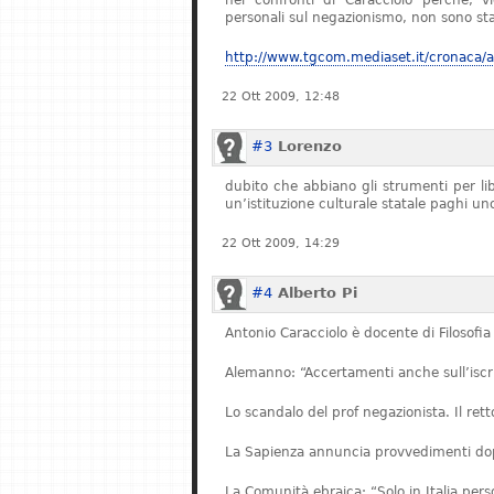
nei confronti di Caracciolo perché, v
personali sul negazionismo, non sono stat
http://www.tgcom.mediaset.it/cronaca/ar
22 Ott 2009, 12:48
#3
Lorenzo
dubito che abbiano gli strumenti per l
un’istituzione culturale statale paghi u
22 Ott 2009, 14:29
#4
Alberto Pi
Antonio Caracciolo è docente di Filosofia 
Alemanno: “Accertamenti anche sull’iscriz
Lo scandalo del prof negazionista. Il re
La Sapienza annuncia provvedimenti dopo
La Comunità ebraica: “Solo in Italia pe