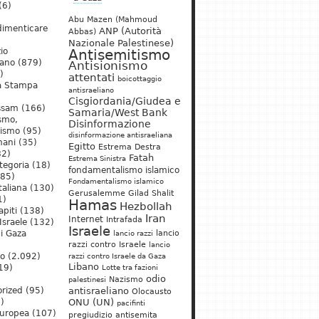
(6)
Abu Mazen (Mahmoud
dimenticare
ANP (Autorità
Abbas)
Nazionale Palestinese)
io
Antisemitismo
iano
(879)
Antisionismo
)
attentati
boicottaggio
a Stampa
antisraeliano
Cisgiordania/Giudea e
ssam
(166)
Samaria/West Bank
ismo,
Disinformazione
nismo
(95)
disinformazione antisraeliana
mani
(35)
Egitto
Estrema Destra
2)
Fatah
Estrema Sinistra
tegoria
(18)
fondamentalismo islamico
85)
Fondamentalismo islamico
taliana
(130)
Gerusalemme
Gilad Shalit
1)
Hamas
Hezbollah
apiti
(138)
Iran
Internet
Intrafada
Israele
(132)
Israele
lancio
di Gaza
lancio razzi
razzi contro Israele
lancio
mo
(2.092)
razzi contro Israele da Gaza
Libano
19)
Lotte tra fazioni
odio
)
Nazismo
palestinesi
rized
(95)
antisraeliano
Olocausto
)
ONU (UN)
pacifinti
uropea
(107)
pregiudizio antisemita