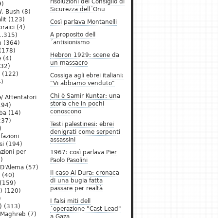
risoluzioni del Consiglio di
9)
Sicurezza dell´Onu
. Bush
(8)
lit
(123)
Così parlava Montanelli
raici
(4)
A proposito dell
1.315)
´antisionismo
h
(364)
(178)
Hebron 1929: scene da
e
(4)
un massacro
32)
(122)
Cossiga agli ebrei italiani:
)
"Vi abbiamo venduto"
Chi è Samir Kuntar: una
/ Attentatori
storia che in pochi
194)
conoscono
ba
(14)
237)
Testi palestinesi: ebrei
)
denigrati come serpenti
 fazioni
assassini
si
(194)
zioni per
1967: così parlava Pier
)
Paolo Pasolini
 D'Alema
(57)
Il caso Al Dura: cronaca
(40)
di una bugia fatta
(159)
passare per realtà
)
(120)
)
I falsi miti dell
)
(313)
´operazione "Cast Lead"
l Maghreb
(7)
a Gaza