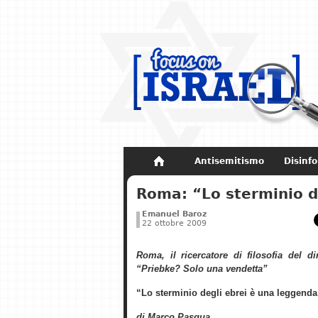
Antisemitismo
Disinf
Non dimenticare
Storia di Israel
Roma: “Lo sterminio d
Emanuel Baroz
22 ottobre 2009
Roma, il ricercatore di filosofia del di
“Priebke? Solo una vendetta”
“Lo sterminio degli ebrei è una leggenda
di Marco Pasqua