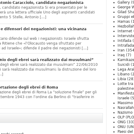
Gallery
(
onio Caracciolo, candidato negazionista
George W
 candidato negazionista Si era presentato per le
Gilad Sha
rà una lettera ufficiale Uno degli aspiranti candidati
Gruppi eb
nto 5 Stelle, Antonio […]
Hamas
(
Hezbolla
e difensori dei negazionisti: una vicinanza
Internet
Intervist
ario difende sul web i negazionisti: Israele sfrutta
Intifada
(
 Ritiene che «l’Olocausto venga sfruttato per
Intrafada
 ad Israele»; difende il padre dei negazionisti […]
Iran
(354
Iraq
(7)
nio degli ebrei sarà realizzato dai musulmani”
Kamikaze
 degli ebrei sarà realizzato dai musulmani” 22/06/2010
Suicidi
(
arà realizzato dai musulmani; la distruzione del loro
Lega Ara
…]
Libano
(
Libia
(28
Lotte tra
ortazione degli ebrei di Roma
palestine
zione degli ebrei di Roma La “soluzione finale” per gli
Manifesta
ttembre 1943 con l’ordine da Berlino di “trasferire in
Israele
(5
Massimo
Nasrallah
Nazismo
OLP (PLO
ONG
(33
ONU (UN
Paesi de