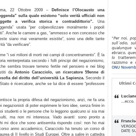
oma, 22 Ottobre 2009 –
Definisce l’Olocausto una
eggenda” sulla quale esistono “solo verità ufficiali non
ggette a verifica storica e contraddittorio”.
Una
eggenda” usata “per colpevolizzare moralmente i popoli
nti”. Anche le camere a gas, “ammesso e non concesso che
"Per noi, po
este siano mai veramente esistite”, sono una delle tante
sull´odio, su
ità “da verificare”.
qualunque v
ebraico, ques
me “i sei milioni di morti nei campi di concentramento”. È la
lo tratterem
oria reinterpretata secondo i folli principi del negazionismo,
razzismo e d
che sembra trovare terreno fertile nel pensiero e nei blog
ONU Novemb
stiti da
Antonio Caracciolo, un ricercatore 59enne di
losofia del diritto dell’università La Sapienza.
Secondo il
o Stato è ricercatore, anche se lui dice di essere “professore
Ultimi 
Lucian
ntisce la propria difesa del negazionismo, anzi, ne fa una
...ecco.
ei negazionisti di poter esprimere le loro idee, senza finire in
suoi studenti o le persone che lo leggono qualcuno si sia mai
insulti, ma non mi interessa. Vado avanti: sono pronto a
Frsncis
chi mi dice che sono antisemita rispondo così: non ho mai
VERGOG
o scorso anno accademico, Caracciolo ha tenuto un corso di
DATE S
laurea di II livello in Studi Europei. Oltre a salire in cattedra