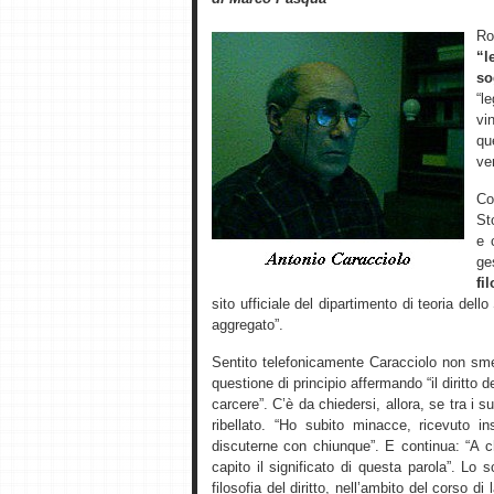
R
“l
so
“l
vi
qu
ver
Co
St
e 
ge
fi
sito ufficiale del dipartimento di teoria dell
aggregato”.
Sentito telefonicamente Caracciolo non sme
questione di principio affermando “il diritto d
carcere”. C’è da chiedersi, allora, se tra i 
ribellato. “Ho subito minacce, ricevuto 
discuterne con chiunque”. E continua: “A 
capito il significato di questa parola”. L
filosofia del diritto, nell’ambito del corso di 