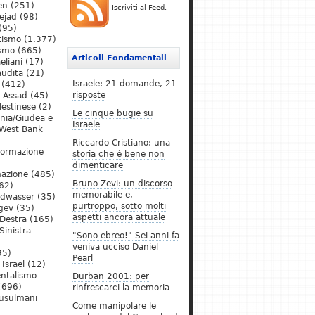
en
(251)
Iscriviti al Feed.
ejad
(98)
(95)
tismo
(1.377)
ismo
(665)
Articoli Fondamentali
eliani
(17)
audita
(21)
Israele: 21 domande, 21
(412)
risposte
l Assad
(45)
lestinese
(2)
Le cinque bugie su
ania/Giudea e
Israele
West Bank
Riccardo Cristiano: una
formazione
storia che è bene non
dimenticare
mazione
(485)
Bruno Zevi: un discorso
62)
memorabile e,
ldwasser
(35)
purtroppo, sotto molti
gev
(35)
aspetti ancora attuale
Destra
(165)
Sinistra
"Sono ebreo!" Sei anni fa
veniva ucciso Daniel
95)
Pearl
Israel
(12)
ntalismo
Durban 2001: per
(696)
rinfrescarci la memoria
Musulmani
Come manipolare le