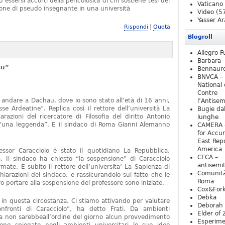
essersi accorti della pericolosità di chi sostiene tesi del
Vaticano
one di pseudo insegnante in una università
Video
(5
Yasser Ar
|
Rispondi
Quota
Blogroll
Allegro F
Barbara
au”
Bennaur
BNVCA –
National 
Contre
 andare a Dachau, dove io sono stato all’età di 16 anni,
l’Antise
e Ardeatine”. Replica così il rettore dell’università La
Bugie da
razioni del ricercatore di Filosofia del diritto Antonio
lunghe
o “una leggenda”. E il sindaco di Roma Gianni Alemanno
CAMERA 
for Accur
East Repo
America
fessor Caracciolo è stato il quotidiano La Repubblica.
CFCA –
 Il sindaco ha chiesto “la sospensione” di Caracciolo
antisemi
mate. E subito il rettore dell’universita’ La Sapienza di
Comunità
iarazioni del sindaco, e rassicurandolo sul fatto che le
Roma
 portare alla sospensione del professore sono iniziate.
Cox&For
Debka
e in questa circostanza. Ci stiamo attivando per valutare
Deborah 
nfronti di Caracciolo”, ha detto Frati. Da ambienti
Elder of 
ra non sarebbeall’ordine del giorno alcun provvedimento
Esperim