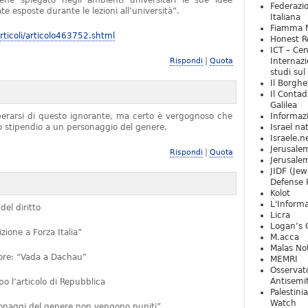
iene spiegato negli ambienti universitari le sue idee
Federazio
e esposte durante le lezioni all’università”.
Italiana
Fiamma N
ticoli/articolo463752.shtml
Honest Re
ICT – Cen
|
Rispondi
Quota
Internazi
studi sul
Il Borghe
Il Contad
Galilea
iberarsi di questo ignorante, ma certo è vergognoso che
Informaz
no stipendio a un personaggio del genere.
Israel na
Israele.n
Jerusale
|
Rispondi
Quota
Jerusale
JIDF (Jew
Defense 
Kolot
L'Informa
del diritto
Licra
Logan’s 
ione a Forza Italia”
M.acca
Malas Not
ttore: “Vada a Dachau”
MEMRI
Osservat
Antisemi
 l’articolo di Repubblica
Palestini
Watch
rsonaggi del genere non vengono puniti”