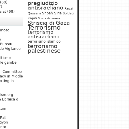
pregiudizio
(60)
antisraeliano
7)
Razzi
afat
(68)
Shoah
Siria
Qassam
Soldati
Rapiti
Storia di Israele
Striscia di Gaza
Terrorismo
urioso
terrorismo
antisraeliano
o
terrorismo islamico
 Bureau
terrorismo
de Vigilance
palestinese
mitisme
lle gambe
– Committee
acy in Middle
rting in
tism.org
 Ebraica di
kum
Fait
Ziyon
ento