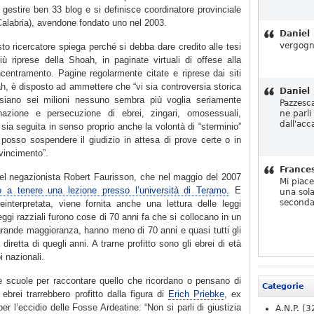
 gestire ben 33 blog e si definisce coordinatore provinciale
Calabria), avendone fondato uno nel 2003.
Daniel
vergogn
esto ricercatore spiega perché si debba dare credito alle tesi
iù riprese della Shoah, in paginate virtuali di offese alla
centramento. Pagine regolarmente citate e riprese dai siti
ah, è disposto ad ammettere che “vi sia controversia storica
Daniel
siano sei milioni nessuno sembra più voglia seriamente
Pazzesc
inazione e persecuzione di ebrei, zingari, omosessuali,
ne parli
dall'acc
e sia seguita in senso proprio anche la volontà di “sterminio”
osso sospendere il giudizio in attesa di prove certe o in
vincimento”.
France
del negazionista Robert Faurisson, che nel maggio del 2007
Mi piac
to a tenere una lezione presso l’università di Teramo.
E
una sola
seconda
einterpretata, viene fornita anche una lettura delle leggi
leggi razziali furono cose di 70 anni fa che si collocano in un
ragrande maggioranza, hanno meno di 70 anni e quasi tutti gli
retta di quegli anni. A trarne profitto sono gli ebrei di età
i nazionali.
le scuole per raccontare quello che ricordano o pensano di
Categorie
ebrei trarrebbero profitto dalla figura di
Erich Priebke
, ex
er l’eccidio delle Fosse Ardeatine: “Non si parli di giustizia
A.N.P.
(3