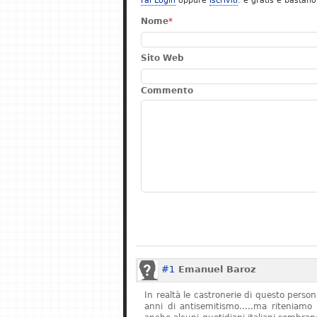
Fai Login
oppure
Iscriviti
: è gratis e bastano
Nome
*
Sito Web
Commento
#1
Emanuel Baroz
In realtà le castronerie di questo pers
anni di antisemitismo…..ma riteniamo 