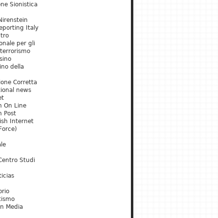
ne Sionistica
irenstein
porting Italy
tro
onale per gli
 terrorismo
sino
ino della
ione Corretta
tional news
et
m On Line
m Post
ish Internet
Force)
le
Centro Studi
icias
orio
tismo
an Media