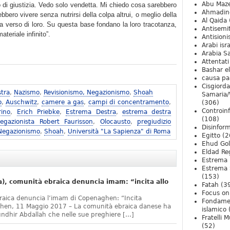
Abu Maz
 di giustizia. Vedo solo vendetta. Mi chiedo cosa sarebbero
Ahmadin
bero vivere senza nutrirsi della colpa altrui, o meglio della
Al Qaida
a verso di loro. Su questa base fondano la loro tracotanza,
Antisemi
teriale infinito”.
Antision
Arabi isra
Arabia S
Attentati
Bashar e
causa pa
Cisgiord
tra
,
Nazismo
,
Revisionismo, Negazionismo
,
Shoah
Samaria/
o
,
Auschwitz
,
camere a gas
,
campi di concentramento
,
(306)
Controin
rino
,
Erich Priebke
,
Estrema Destra
,
estrema destra
(108)
egazionista Robert Faurisson
,
Olocausto
,
pregiudizio
Disinfor
 Negazionismo
,
Shoah
,
Università "La Sapienza" di Roma
Egitto
(2
Ehud Go
Eldad Re
Estrema 
Estrema 
(153)
, comunità ebraica denuncia imam: “incita allo
Fatah
(3
Focus on 
raica denuncia l’imam di Copenaghen: “Incita
Fondame
ghen, 11 Maggio 2017 – La comunità ebraica danese ha
islamico
undhir Abdallah che nelle sue preghiere […]
Fratelli 
(52)