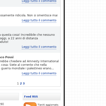
Leggi tutto il commento
osamente ridicola. Non si smentisce mai
Leggi tutto il commento
a questa cosa! Incredibile che nessuno
 oggi, a 22 anni di distanza
aduto!
Leggi tutto il commento
sco Possi
erebbe chiedere ad Amnesty International
 cosa: Siete al corrente che nella
 guerra mondiale i palestinesi erano…
Leggi tutto il commento
1
2
3
Feed RSS
28)
Tieniti aggiornato.