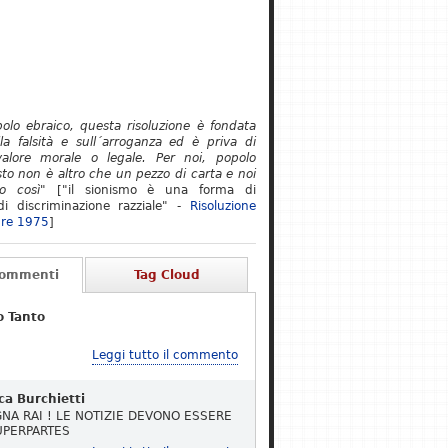
polo ebraico, questa risoluzione è fondata
lla falsità e sull´arroganza ed è priva di
alore morale o legale. Per noi, popolo
to non è altro che un pezzo di carta e noi
o così"
["il sionismo è una forma di
i discriminazione razziale" -
Risoluzione
re 1975
]
Commenti
Tag Cloud
o Tanto
Leggi tutto il commento
ca Burchietti
NA RAI ! LE NOTIZIE DEVONO ESSERE
UPERPARTES