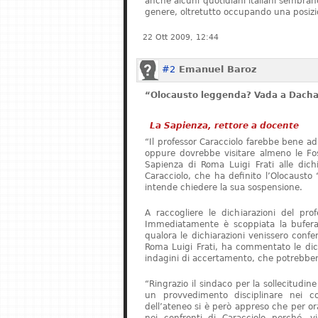
anche alcuni quotidiani italiani sembrano 
genere, oltretutto occupando una posizi
22 Ott 2009, 12:44
#2
Emanuel Baroz
“Olocausto leggenda? Vada a Dach
La Sapienza, rettore a docente
“Il professor Caracciolo farebbe bene ad
oppure dovrebbe visitare almeno le Foss
Sapienza di Roma Luigi Frati alle dichia
Caracciolo, che ha definito l’Olocaust
intende chiedere la sua sospensione.
A raccogliere le dichiarazioni del pro
Immediatamente è scoppiata la bufera.
qualora le dichiarazioni venissero confer
Roma Luigi Frati, ha commentato le dich
indagini di accertamento, che potrebbero
“Ringrazio il sindaco per la sollecitudin
un provvedimento disciplinare nei co
dell’ateneo si è però appreso che per o