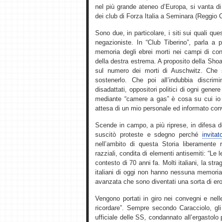
nel più grande ateneo d’Europa, si vanta di
dei club di Forza Italia a Seminara (Reggio 
Sono due, in particolare, i siti sui quali qu
negazioniste. In “Club Tiberino”, parla a p
memoria degli ebrei morti nei campi di con
della destra estrema. A proposito della Sho
sul numero dei morti di Auschwitz. Che 
sostenerlo. Che poi all’indubbia discrim
disadattati, oppositori politici di ogni gener
mediante “camere a gas” è cosa su cui io p
attesa di un mio personale ed informato con
Scende in campo, a più riprese, in difesa 
suscitò proteste e sdegno perché
invita
nell’ambito di questa Storia liberamente r
razziali, condita di elementi antisemiti: “Le 
contesto di 70 anni fa. Molti italiani, la st
italiani di oggi non hanno nessuna memoria di
avanzata che sono diventati una sorta di ero
Vengono portati in giro nei convegni e nel
ricordare”. Sempre secondo Caracciolo, gli 
ufficiale delle SS, condannato all’ergastolo p