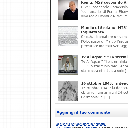
Roma: M5S sospende Ant
Il M5S sospende Caracciolo,
‘comunarie’ di Roma. Riceve
sindaco di Roma del Movime
Manlio di Stefano (M5S) 
inquietante
Shoah, ricercatore universit
l’Olocausto di Marco Pasqua
procurare indebiti vantaggi
Tv Al Aqsa: ” ”Lo stermi
Tv Al Aqsa: ” ”Lo sterminio
”Lo sterminio degli ebrei s
stato sarà effettuata solo [
16 ottobre 1943: la dep
16 ottobre 1943: la deporta
ebrei romani arriva il 24 se
Germania” e […]
Aggiungi il tuo commento
Fai clic qui per annullare la risposta.