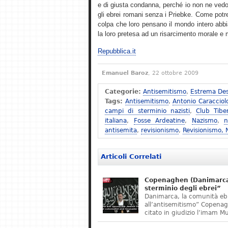
e di giusta condanna, perché io non ne vedo
gli ebrei romani senza i Priebke. Come potreb
colpa che loro pensano il mondo intero abbi
la loro pretesa ad un risarcimento morale e ma
Repubblica.it
Emanuel Baroz
, 22 ottobre 2009
Categorie:
Antisemitismo
,
Estrema Des
Tags:
Antisemitismo
,
Antonio Caracciol
campi di sterminio nazisti
,
Club Tibe
italiana
,
Fosse Ardeatine
,
Nazismo
,
n
antisemita
,
revisionismo
,
Revisionismo,
Articoli Correlati
Copenaghen (Danimarca)
sterminio degli ebrei”
Danimarca, la comunità eb
all’antisemitismo” Copena
citato in giudizio l’imam M