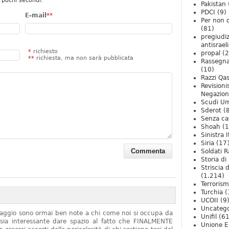
 pochi secondi.
Pakistan
PDCI
(9)
E-mail
**
Per non 
(81)
pregiudiz
antisrael
*
richiesto
propal
(2
**
richiesta, ma non sarà pubblicata
Rassegn
(10)
Razzi Qa
Revision
Negazio
Scudi U
Sderot
(8
Senza ca
Shoah
(1
Sinistra I
Siria
(17
Soldati R
Storia di 
Striscia 
(1.214)
Terroris
Turchia
(
UCOII
(9
Uncatego
onaggio sono ormai ben note a chi come noi si occupa da
Unifil
(61
sia interessante dare spazio al fatto che FINALMENTE
Unione E