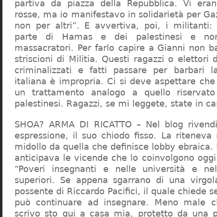
partiva da piazza della Repubblica. Vi era
rosse, ma io manifestavo in solidarietà per Gaz
non per altri”. E avvertiva, poi, i militanti
parte di Hamas e dei palestinesi e non 
massacratori. Per farlo capire a Gianni non b
striscioni di Militia. Questi ragazzi o elettori
criminalizzati e fatti passare per barbari l
italiana è impropria. Ci si deve aspettare che 
un trattamento analogo a quello riserva
palestinesi. Ragazzi, se mi leggete, state in 
SHOA? ARMA DI RICATTO – Nel blog rivendic
espressione, il suo chiodo fisso. La riteneva
midollo da quella che definisce lobby ebraica.
anticipava le vicende che lo coinvolgono oggi
“Poveri insegnanti e nelle università e ne
superiori. Se appena sgarrano di una virgol
possente di Riccardo Pacifici, il quale chiede s
può continuare ad insegnare. Meno male c
scrivo sto qui a casa mia, protetto da una 