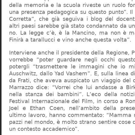
della memoria e la scuola riveste un ruolo f
una presenza pedagogica su questo punto”. Il 
Corretta”, che già seguiva i blog del docen
altri paesi sarebbe già stato condannato da un t
no. La legge c’è, è la Mancino, ma non è ma
Finirà a tarallucci e vino anche questa volta”.
Interviene anche il presidente della Regione, 
vorrebbe “poter guardare negli occhi questo
potergli “trasmettere le immagini che io m
Auschwitz, dallo Yad Vashem”. E, sulla linea 
da Frati, che aveva auspicato un viaggio del
Marrazzo dice: “Vorrei che lui andasse a Bi
nella stanza dei bambini”. L’eco della notiz
Festival Internazionale del Film, in corso a Rom
Joel e Ethan Coen, nell’ambito della prese
ultimo lavoro, hanno commentato: “Mamma m
pazzi nel mondo, è molto strano sentire cose 
un contesto accademico”.