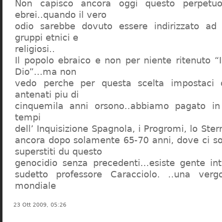
Non capisco ancora oggi questo perpetuo
ebrei..quando il vero
odio sarebbe dovuto essere indirizzato ad
gruppi etnici e
religiosi..
Il popolo ebraico e non per niente ritenuto “
Dio”…ma non
vedo perche per questa scelta impostaci 
antenati piu di
cinquemila anni orsono..abbiamo pagato in
tempi
dell’ Inquisizione Spagnola, i Progromi, lo St
ancora dopo solamente 65-70 anni, dove ci s
superstiti du questo
genocidio senza precedenti…esiste gente int
sudetto professore Caracciolo. ..una verg
mondiale
23 Ott 2009, 05:26