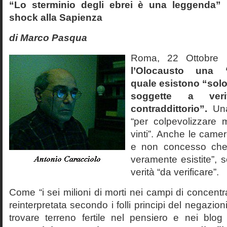
“Lo sterminio degli ebrei è una leggenda” p
shock alla Sapienza
di Marco Pasqua
Roma, 22 Ottobr
l’Olocausto una 
quale esistono “solo 
soggette a veri
contraddittorio”.
Una
“per colpevolizzare 
vinti”. Anche le cam
e non concesso che
veramente esistite”, 
verità “da verificare”.
Come “i sei milioni di morti nei campi di concentr
reinterpretata secondo i folli principi del negazi
trovare terreno fertile nel pensiero e nei blog