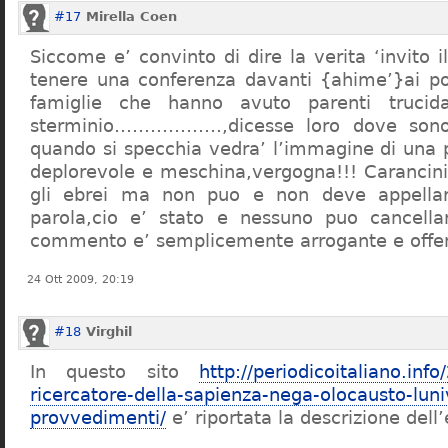
#17
Mirella Coen
Siccome e’ convinto di dire la verita ‘invito i
tenere una conferenza davanti {ahime’}ai poc
famiglie che hanno avuto parenti trucid
sterminio………………,dicesse loro dove sono f
quando si specchia vedra’ l’immagine di una 
deplorevole e meschina,vergogna!!! Carancin
gli ebrei ma non puo e non deve appellarsi
parola,cio e’ stato e nessuno puo cancellar
commento e’ semplicemente arrogante e offe
24 Ott 2009, 20:19
#18
Virghil
In questo sito
http://periodicoitaliano.inf
ricercatore-della-sapienza-nega-olocausto-lun
provvedimenti/
e’ riportata la descrizione dell’