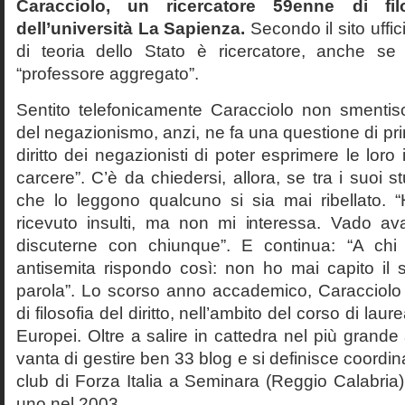
Caracciolo, un ricercatore 59enne di filo
dell’università La Sapienza.
Secondo il sito uffic
di teoria dello Stato è ricercatore, anche se
“professore aggregato”.
Sentito telefonicamente Caracciolo non smentisc
del negazionismo, anzi, ne fa una questione di pri
diritto dei negazionisti di poter esprimere le loro 
carcere”. C’è da chiedersi, allora, se tra i suoi 
che lo leggono qualcuno si sia mai ribellato. 
ricevuto insulti, ma non mi interessa. Vado av
discuterne con chiunque”. E continua: “A ch
antisemita rispondo così: non ho mai capito il s
parola”. Lo scorso anno accademico, Caracciolo
di filosofia del diritto, nell’ambito del corso di laurea
Europei. Oltre a salire in cattedra nel più grande
vanta di gestire ben 33 blog e si definisce coordin
club di Forza Italia a Seminara (Reggio Calabria
uno nel 2003.