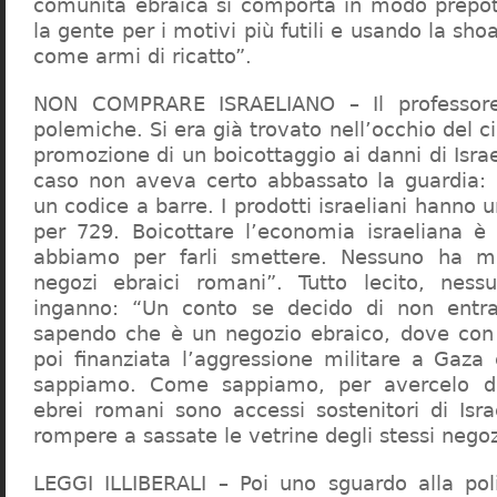
comunità ebraica si comporta in modo prepo
la gente per i motivi più futili e usando la sho
come armi di ricatto”.
NON COMPRARE ISRAELIANO – Il professor
polemiche. Si era già trovato nell’occhio del ci
promozione di un boicottaggio ai danni di Isra
caso non aveva certo abbassato la guardia: 
un codice a barre. I prodotti israeliani hanno u
per 729. Boicottare l’economia israeliana è
abbiamo per farli smettere. Nessuno ha m
negozi ebraici romani”. Tutto lecito, ness
inganno: “Un conto se decido di non entr
sapendo che è un negozio ebraico, dove con 
poi finanziata l’aggressione militare a Gaza
sappiamo. Come sappiamo, per avercelo de
ebrei romani sono accessi sostenitori di Isra
rompere a sassate le vetrine degli stessi negoz
LEGGI ILLIBERALI – Poi uno sguardo alla poli