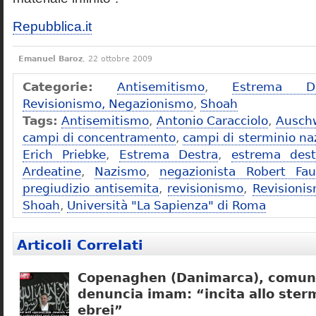
Repubblica.it
Emanuel Baroz
, 22 ottobre 2009
Categorie:
Antisemitismo
,
Estrema De
Revisionismo, Negazionismo
,
Shoah
Tags:
Antisemitismo
,
Antonio Caracciolo
,
Ausch
campi di concentramento
,
campi di sterminio naz
Erich Priebke
,
Estrema Destra
,
estrema dest
Ardeatine
,
Nazismo
,
negazionista Robert Fau
pregiudizio antisemita
,
revisionismo
,
Revisioni
Shoah
,
Università "La Sapienza" di Roma
Articoli Correlati
Copenaghen (Danimarca), comuni
denuncia imam: “incita allo sterm
ebrei”