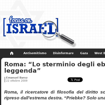
Antisemitismo
Disinformare
Gaza
West 
Roma: “Lo sterminio degli eb
Non dimenticare
Storia di Israele
leggenda”
Emanuel Baroz
22 ottobre 2009
Roma, il ricercatore di filosofia del diritto 
ripreso dall’estrema destra. “Priebke? Solo un