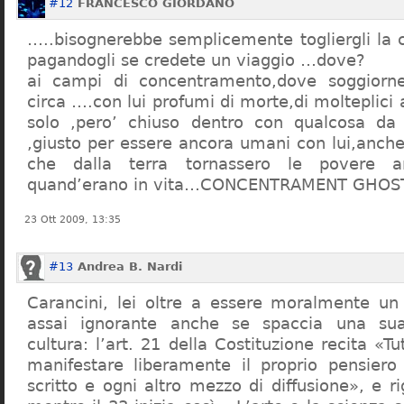
#12
FRANCESCO GIORDANO
…..bisognerebbe semplicemente togliergli la c
pagandogli se credete un viaggio …dove?
ai campi di concentramento,dove soggiorn
circa ….con lui profumi di morte,di molteplici 
solo ,pero’ chiuso dentro con qualcosa d
,giusto per essere ancora umani con lui,anch
che dalla terra tornassero le povere a
quand’erano in vita…CONCENTRAMENT GHOST
23 Ott 2009, 13:35
#13
Andrea B. Nardi
Carancini, lei oltre a essere moralmente un
assai ignorante anche se spaccia una su
cultura: l’art. 21 della Costituzione recita «Tu
manifestare liberamente il proprio pensiero
scritto e ogni altro mezzo di diffusione», e 