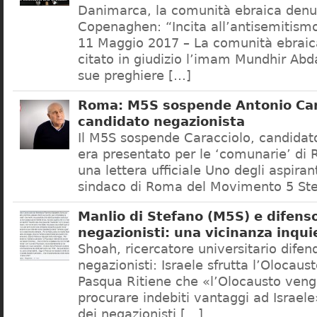
Danimarca, la comunità ebraica denu
Copenaghen: “Incita all’antisemitis
11 Maggio 2017 – La comunità ebrai
citato in giudizio l’imam Mundhir Abd
sue preghiere […]
Roma: M5S sospende Antonio Car
candidato negazionista
Il M5S sospende Caracciolo, candidato
era presentato per le ‘comunarie’ di
una lettera ufficiale Uno degli aspiran
sindaco di Roma del Movimento 5 Ste
Manlio di Stefano (M5S) e difenso
negazionisti: una vicinanza inqui
Shoah, ricercatore universitario difen
negazionisti: Israele sfrutta l’Olocaus
Pasqua Ritiene che «l’Olocausto venga
procurare indebiti vantaggi ad Israele
dei negazionisti […]