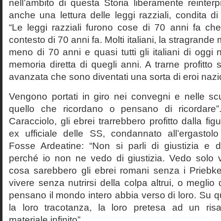
nell’ambito di questa Storia liberamente reinterpr
anche una lettura delle leggi razziali, condita di
“Le leggi razziali furono cose di 70 anni fa che
contesto di 70 anni fa. Molti italiani, la stragran
meno di 70 anni e quasi tutti gli italiani di og
memoria diretta di quegli anni. A trarne profitto 
avanzata che sono diventati una sorta di eroi nazio
Vengono portati in giro nei convegni e nelle sc
quello che ricordano o pensano di ricordare
Caracciolo, gli ebrei trarrebbero profitto dalla fig
ex ufficiale delle SS, condannato all’ergastolo 
Fosse Ardeatine: “Non si parli di giustizia e 
perché io non ne vedo di giustizia. Vedo solo 
cosa sarebbero gli ebrei romani senza i Prieb
vivere senza nutrirsi della colpa altrui, o meglio
pensano il mondo intero abbia verso di loro. Su 
la loro tracotanza, la loro pretesa ad un ris
materiale infinito”.