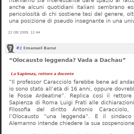
riteniamo sia interessante dare spazio al fa
anche alcuni quotidiani italiani sembrano ess
pericolosità di chi sostiene tesi del genere, o
una posizione di pseudo insegnante in una uni
22 Ott 2009, 12:44
#2
Emanuel Baroz
“Olocausto leggenda? Vada a Dachau”
La Sapienza, rettore a docente
“Il professor Caracciolo farebbe bene ad and
io sono stato all’età di 16 anni, oppure dovre
le Fosse Ardeatine”. Replica così il rettore 
Sapienza di Roma Luigi Frati alle dichiarazioni
Filosofia del diritto Antonio Caracciolo
l’Olocausto “una leggenda”. E il sindac
Alemanno intende chiedere la sua sospensione