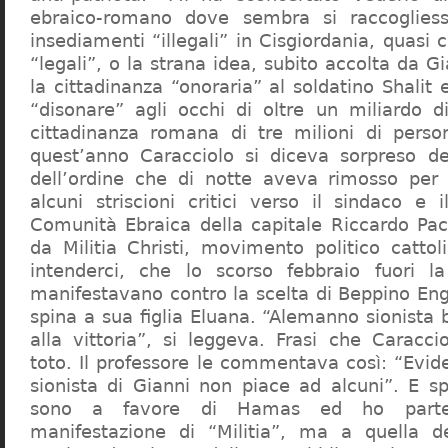
ebraico-romano dove sembra si raccogliess
insediamenti “illegali” in Cisgiordania, quasi c
“legali”, o la strana idea, subito accolta da G
la cittadinanza “onoraria” al soldatino Shali
“disonare” agli occhi di oltre un miliardo d
cittadinanza romana di tre milioni di perso
quest’anno Caracciolo si diceva sorpreso del
dell’ordine che di notte aveva rimosso per
alcuni striscioni critici verso il sindaco e 
Comunità Ebraica della capitale Riccardo Paci
da Militia Christi, movimento politico cattoli
intenderci, che lo scorso febbraio fuori la
manifestavano contro la scelta di Beppino Eng
spina a sua figlia Eluana. “Alemanno sionista
alla vittoria”, si leggeva. Frasi che Caracci
toto. Il professore le commentava così: “Evid
sionista di Gianni non piace ad alcuni”. E s
sono a favore di Hamas ed ho partec
manifestazione di “Militia”, ma a quella 