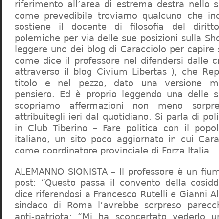
riferimento all’area di estrema destra nello s
come prevedibile troviamo qualcuno che in
sostiene il docente di filosofia del diritt
polemiche per via delle sue posizioni sulla S
leggere uno dei blog di Caracciolo per capire
come dice il professore nel difendersi dalle cr
attraverso il blog Civium Libertas ), che Rep
titolo e nel pezzo, dato una versione mi
pensiero. Ed è proprio leggendo una delle s
scopriamo affermazioni non meno sorpre
attribuitegli ieri dal quotidiano. Si parla di po
in Club Tiberino – Fare politica con il popo
italiano, un sito poco aggiornato in cui Cara
come coordinatore provinciale di Forza Italia.
ALEMANNO SIONISTA – Il professore è un fium
post: “Questo passa il convento della cosid
dice riferendosi a Francesco Rutelli e Gianni 
sindaco di Roma l’avrebbe sorpreso parecch
anti-patriota: “Mi ha sconcertato vederlo u