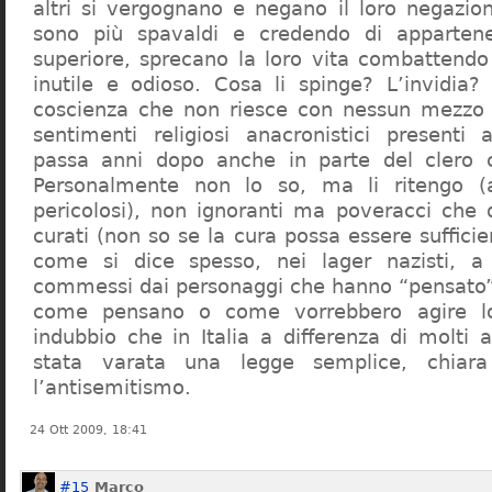
altri si vergognano e negano il loro negazion
sono più spavaldi e credendo di apparten
superiore, sprecano la loro vita combattendo
inutile e odioso. Cosa li spinge? L’invidia? 
coscienza che non riesce con nessun mezzo a
sentimenti religiosi anacronistici presenti
passa anni dopo anche in parte del clero cr
Personalmente non lo so, ma li ritengo (
pericolosi), non ignoranti ma poveracci che
curati (non so se la cura possa essere suffici
come si dice spesso, nei lager nazisti, a 
commessi dai personaggi che hanno “pensato”
come pensano o come vorrebbero agire l
indubbio che in Italia a differenza di molti a
stata varata una legge semplice, chiar
l’antisemitismo.
24 Ott 2009, 18:41
#15
Marco