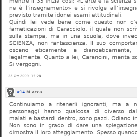
mentre il 33 inizia così: «L’arte e la scienza s
ne è l’insegnamento» e si rivolge all’inseg
previsto tramite idonei esami attitudinali.
Quindi lei vede bene come questo non c’e
farneticazioni di Caracciolo, il quale non scr
sulla stampa, ma in una scuola, dove inve
SCIENZA, non fantascienza. Il suo comport
osceno eticamente e dianoeticamente, 
legalmente. Quanto a lei, Carancini, merita so
Si vergogni.
23 Ott 2009, 15:28
#14
M.acca
Continuiamo a ritenerli ignoranti, ma a 
personaggi hanno qualcosa di diverso dal
malati e bastardi dentro, sono pazzi. Odiano i
Non sono in grado di dare una spiegazione
dimostra il loro atteggiamento. Spesso quando