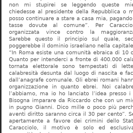
non mi stupirei se leggendo queste mie
chiedesse al presidente della Repubblica o 
posso continuare a stare a casa mia, pagando 
tasse dovute al comune”. Per Caraccio
organizzata vince contro la maggioranza
Sarebbe questo il principio sul quale, se
poggerebbe il dominio israeliano nella capita
“In Roma esiste una comunità ebraica di 10 
Quanto per intenderci a fronte di 400.000 cal
tornata elettorale sono tempestati di lette
calabresità desunta dal luogo di nascita e fa
dall’anagrafe comunale. Gli ebrei romani hann
organizzazione in quanto ebrei. Noi calabr
l’abbiamo, ma io ho lanciato l’idea presso 
Bisogna imparare da Riccardo che con un migl
in pugno Gianni. Dico mille o poco più perch
aventi diritto saranno circa il 30 per cento”. S
apertamente a favore dei crimini dello Stat
Caracciolo, il motivo è solo ed esclusi