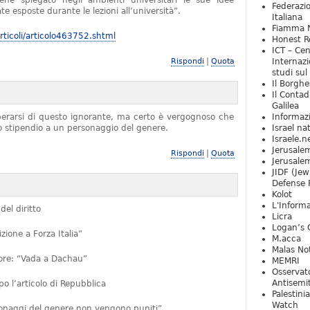
iene spiegato negli ambienti universitari le sue idee
Federazio
e esposte durante le lezioni all’università”.
Italiana
Fiamma N
ticoli/articolo463752.shtml
Honest Re
ICT – Cen
|
Rispondi
Quota
Internazi
studi sul
Il Borghe
Il Contad
Galilea
iberarsi di questo ignorante, ma certo è vergognoso che
Informaz
no stipendio a un personaggio del genere.
Israel na
Israele.n
Jerusale
|
Rispondi
Quota
Jerusale
JIDF (Jew
Defense 
Kolot
L'Informa
del diritto
Licra
Logan’s 
ione a Forza Italia”
M.acca
Malas Not
ttore: “Vada a Dachau”
MEMRI
Osservat
Antisemi
 l’articolo di Repubblica
Palestini
Watch
rsonaggi del genere non vengono puniti”