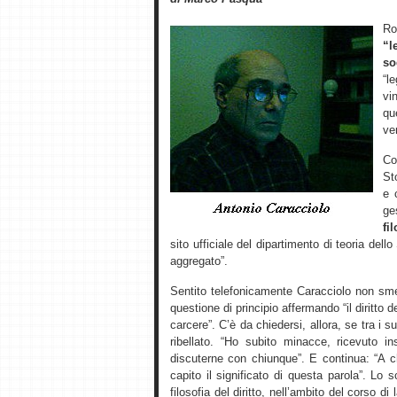
R
“l
so
“l
vi
qu
ver
Co
St
e 
ge
fi
sito ufficiale del dipartimento di teoria dell
aggregato”.
Sentito telefonicamente Caracciolo non sme
questione di principio affermando “il diritto d
carcere”. C’è da chiedersi, allora, se tra i 
ribellato. “Ho subito minacce, ricevuto 
discuterne con chiunque”. E continua: “A 
capito il significato di questa parola”. L
filosofia del diritto, nell’ambito del corso di 