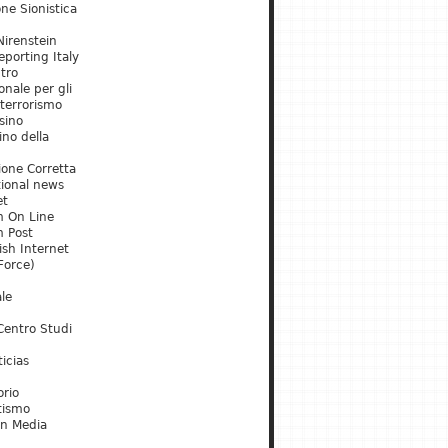
ne Sionistica
irenstein
porting Italy
tro
onale per gli
 terrorismo
sino
ino della
ione Corretta
tional news
et
m On Line
m Post
ish Internet
Force)
le
Centro Studi
icias
orio
tismo
an Media