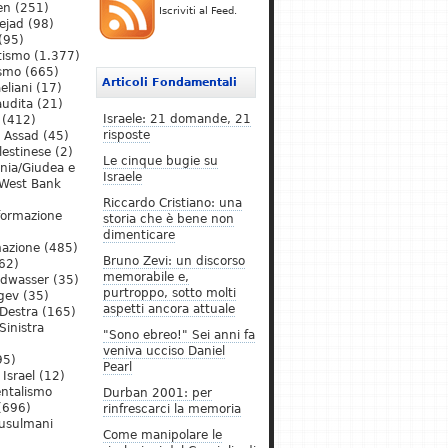
en
(251)
Iscriviti al Feed.
ejad
(98)
(95)
tismo
(1.377)
ismo
(665)
Articoli Fondamentali
eliani
(17)
audita
(21)
Israele: 21 domande, 21
(412)
risposte
l Assad
(45)
lestinese
(2)
Le cinque bugie su
ania/Giudea e
Israele
West Bank
Riccardo Cristiano: una
formazione
storia che è bene non
dimenticare
mazione
(485)
Bruno Zevi: un discorso
62)
memorabile e,
ldwasser
(35)
purtroppo, sotto molti
gev
(35)
aspetti ancora attuale
Destra
(165)
Sinistra
"Sono ebreo!" Sei anni fa
veniva ucciso Daniel
95)
Pearl
Israel
(12)
ntalismo
Durban 2001: per
(696)
rinfrescarci la memoria
Musulmani
Come manipolare le