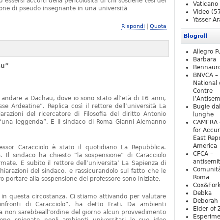
essersi accorti della pericolosità di chi sostiene tesi del
Vaticano
one di pseudo insegnante in una università
Video
(5
Yasser Ar
|
Rispondi
Quota
Blogroll
Allegro F
Barbara
au”
Bennaur
BNVCA –
National 
Contre
 andare a Dachau, dove io sono stato all’età di 16 anni,
l’Antise
e Ardeatine”. Replica così il rettore dell’università La
Bugie da
razioni del ricercatore di Filosofia del diritto Antonio
lunghe
o “una leggenda”. E il sindaco di Roma Gianni Alemanno
CAMERA 
for Accur
East Repo
America
fessor Caracciolo è stato il quotidiano La Repubblica.
CFCA –
 Il sindaco ha chiesto “la sospensione” di Caracciolo
antisemi
mate. E subito il rettore dell’universita’ La Sapienza di
Comunità
iarazioni del sindaco, e rassicurandolo sul fatto che le
Roma
 portare alla sospensione del professore sono iniziate.
Cox&For
Debka
e in questa circostanza. Ci stiamo attivando per valutare
Deborah 
nfronti di Caracciolo”, ha detto Frati. Da ambienti
Elder of 
ra non sarebbeall’ordine del giorno alcun provvedimento
Esperim