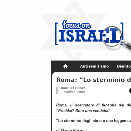
Antisemitismo
Disinf
Non dimenticare
Storia di Israel
Roma: “Lo sterminio d
Emanuel Baroz
22 ottobre 2009
Roma, il ricercatore di filosofia del di
“Priebke? Solo una vendetta”
“Lo sterminio degli ebrei è una leggenda
di Marco Pasqua