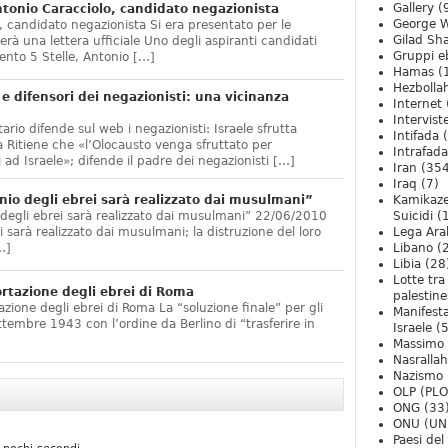
Gallery
(
onio Caracciolo, candidato negazionista
George W
 candidato negazionista Si era presentato per le
Gilad Sha
rà una lettera ufficiale Uno degli aspiranti candidati
Gruppi eb
nto 5 Stelle, Antonio […]
Hamas
(
Hezbolla
e difensori dei negazionisti: una vicinanza
Internet
Intervist
ario difende sul web i negazionisti: Israele sfrutta
Intifada
(
 Ritiene che «l’Olocausto venga sfruttato per
Intrafada
 ad Israele»; difende il padre dei negazionisti […]
Iran
(354
Iraq
(7)
nio degli ebrei sarà realizzato dai musulmani”
Kamikaze
 degli ebrei sarà realizzato dai musulmani” 22/06/2010
Suicidi
(
arà realizzato dai musulmani; la distruzione del loro
Lega Ara
…]
Libano
(
Libia
(28
Lotte tra
ortazione degli ebrei di Roma
palestine
zione degli ebrei di Roma La “soluzione finale” per gli
Manifesta
ttembre 1943 con l’ordine da Berlino di “trasferire in
Israele
(5
Massimo
Nasrallah
Nazismo
OLP (PLO
ONG
(33
ONU (UN
Paesi de