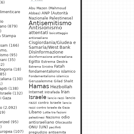
(6)
Abu Mazen (Mahmoud
dimenticare
ANP (Autorità
Abbas)
Nazionale Palestinese)
io
Antisemitismo
iano
(879)
Antisionismo
)
attentati
boicottaggio
a Stampa
antisraeliano
Cisgiordania/Giudea e
ssam
(166)
Samaria/West Bank
ismo,
Disinformazione
nismo
(95)
disinformazione antisraeliana
mani
(35)
Egitto
Estrema Destra
2)
Fatah
Estrema Sinistra
tegoria
(18)
fondamentalismo islamico
85)
Fondamentalismo islamico
taliana
(130)
Gerusalemme
Gilad Shalit
1)
Hamas
Hezbollah
apiti
(138)
Iran
Internet
Intrafada
Israele
(132)
Israele
lancio
di Gaza
lancio razzi
razzi contro Israele
lancio
mo
(2.092)
razzi contro Israele da Gaza
Libano
19)
Lotte tra fazioni
odio
)
Nazismo
palestinesi
rized
(95)
antisraeliano
Olocausto
)
ONU (UN)
pacifinti
uropea
(107)
pregiudizio antisemita