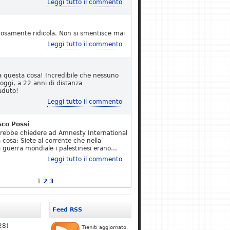
Leggi tutto il commento
osamente ridicola. Non si smentisce mai
Leggi tutto il commento
a questa cosa! Incredibile che nessuno
 oggi, a 22 anni di distanza
aduto!
Leggi tutto il commento
sco Possi
erebbe chiedere ad Amnesty International
 cosa: Siete al corrente che nella
 guerra mondiale i palestinesi erano…
Leggi tutto il commento
1
2
3
Feed RSS
28)
Tieniti aggiornato.