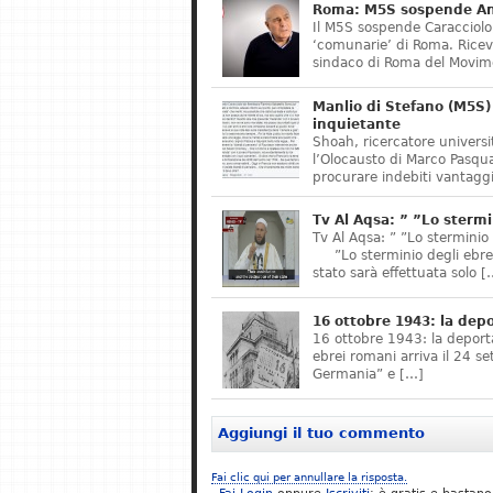
Roma: M5S sospende Ant
Il M5S sospende Caracciolo,
‘comunarie’ di Roma. Riceve
sindaco di Roma del Movime
Manlio di Stefano (M5S) 
inquietante
Shoah, ricercatore universit
l’Olocausto di Marco Pasqua
procurare indebiti vantaggi
Tv Al Aqsa: ” ”Lo stermi
Tv Al Aqsa: ” ”Lo sterminio
”Lo sterminio degli ebrei s
stato sarà effettuata solo [
16 ottobre 1943: la dep
16 ottobre 1943: la deporta
ebrei romani arriva il 24 se
Germania” e […]
Aggiungi il tuo commento
Fai clic qui per annullare la risposta.