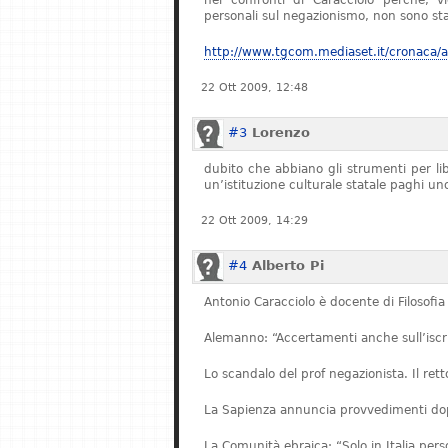
nei confronti di Caracciolo perché, v
personali sul negazionismo, non sono stat
http://www.tgcom.mediaset.it/cronaca/ar
22 Ott 2009, 12:48
#3
Lorenzo
dubito che abbiano gli strumenti per l
un’istituzione culturale statale paghi u
22 Ott 2009, 14:29
#4
Alberto Pi
Antonio Caracciolo è docente di Filosofia 
Alemanno: “Accertamenti anche sull’iscriz
Lo scandalo del prof negazionista. Il re
La Sapienza annuncia provvedimenti dopo
La Comunità ebraica: “Solo in Italia pe