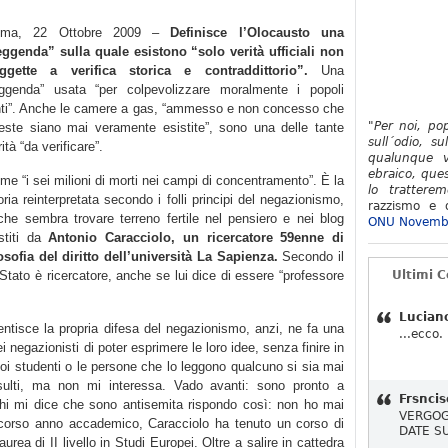
oma, 22 Ottobre 2009 –
Definisce l’Olocausto una
eggenda” sulla quale esistono “solo verità ufficiali non
ggette a verifica storica e contraddittorio”.
Una
eggenda” usata “per colpevolizzare moralmente i popoli
nti”. Anche le camere a gas, “ammesso e non concesso che
"Per noi, po
este siano mai veramente esistite”, sono una delle tante
sull´odio, su
ità “da verificare”.
qualunque v
ebraico, ques
me “i sei milioni di morti nei campi di concentramento”. È la
lo tratterem
oria reinterpretata secondo i folli principi del negazionismo,
razzismo e d
che sembra trovare terreno fertile nel pensiero e nei blog
ONU Novemb
stiti da
Antonio Caracciolo, un ricercatore 59enne di
losofia del diritto dell’università La Sapienza.
Secondo il
o Stato è ricercatore, anche se lui dice di essere “professore
Ultimi 
Lucian
ntisce la propria difesa del negazionismo, anzi, ne fa una
...ecco.
ei negazionisti di poter esprimere le loro idee, senza finire in
suoi studenti o le persone che lo leggono qualcuno si sia mai
insulti, ma non mi interessa. Vado avanti: sono pronto a
Frsncis
chi mi dice che sono antisemita rispondo così: non ho mai
VERGOG
o scorso anno accademico, Caracciolo ha tenuto un corso di
DATE S
laurea di II livello in Studi Europei. Oltre a salire in cattedra