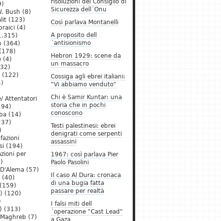
risoluzioni del Consiglio di
9)
Sicurezza dell´Onu
. Bush
(8)
lit
(123)
Così parlava Montanelli
raici
(4)
A proposito dell
1.315)
´antisionismo
h
(364)
(178)
Hebron 1929: scene da
e
(4)
un massacro
32)
(122)
Cossiga agli ebrei italiani:
)
"Vi abbiamo venduto"
Chi è Samir Kuntar: una
/ Attentatori
storia che in pochi
194)
conoscono
ba
(14)
237)
Testi palestinesi: ebrei
)
denigrati come serpenti
 fazioni
assassini
si
(194)
zioni per
1967: così parlava Pier
)
Paolo Pasolini
 D'Alema
(57)
Il caso Al Dura: cronaca
(40)
di una bugia fatta
(159)
passare per realtà
)
(120)
)
I falsi miti dell
)
(313)
´operazione "Cast Lead"
l Maghreb
(7)
a Gaza