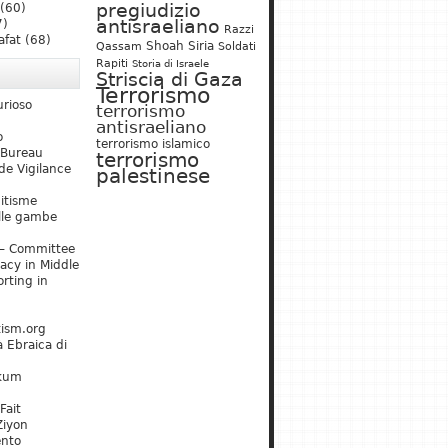
pregiudizio
(60)
antisraeliano
7)
Razzi
afat
(68)
Shoah
Siria
Qassam
Soldati
Rapiti
Storia di Israele
Striscia di Gaza
Terrorismo
urioso
terrorismo
antisraeliano
o
terrorismo islamico
 Bureau
terrorismo
de Vigilance
palestinese
mitisme
lle gambe
– Committee
acy in Middle
rting in
tism.org
 Ebraica di
kum
Fait
Ziyon
ento