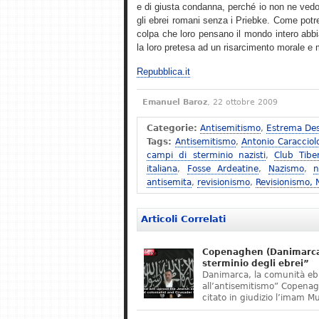
e di giusta condanna, perché io non ne vedo
gli ebrei romani senza i Priebke. Come potreb
colpa che loro pensano il mondo intero abbi
la loro pretesa ad un risarcimento morale e ma
Repubblica.it
Emanuel Baroz
, 22 ottobre 2009
Categorie:
Antisemitismo
,
Estrema Des
Tags:
Antisemitismo
,
Antonio Caracciol
campi di sterminio nazisti
,
Club Tibe
italiana
,
Fosse Ardeatine
,
Nazismo
,
n
antisemita
,
revisionismo
,
Revisionismo,
Articoli Correlati
Copenaghen (Danimarca)
sterminio degli ebrei”
Danimarca, la comunità eb
all’antisemitismo” Copena
citato in giudizio l’imam M