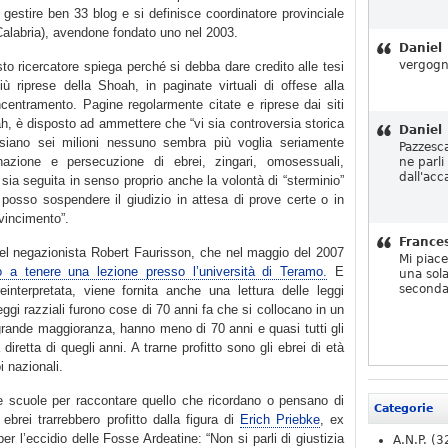
 gestire ben 33 blog e si definisce coordinatore provinciale
Calabria), avendone fondato uno nel 2003.
Daniel
vergogn
esto ricercatore spiega perché si debba dare credito alle tesi
iù riprese della Shoah, in paginate virtuali di offese alla
centramento. Pagine regolarmente citate e riprese dai siti
ah, è disposto ad ammettere che “vi sia controversia storica
Daniel
siano sei milioni nessuno sembra più voglia seriamente
Pazzesc
inazione e persecuzione di ebrei, zingari, omosessuali,
ne parli
dall'acc
e sia seguita in senso proprio anche la volontà di “sterminio”
osso sospendere il giudizio in attesa di prove certe o in
vincimento”.
France
del negazionista Robert Faurisson, che nel maggio del 2007
Mi piac
to a tenere una lezione presso l’università di Teramo.
E
una sola
seconda
einterpretata, viene fornita anche una lettura delle leggi
leggi razziali furono cose di 70 anni fa che si collocano in un
ragrande maggioranza, hanno meno di 70 anni e quasi tutti gli
retta di quegli anni. A trarne profitto sono gli ebrei di età
i nazionali.
le scuole per raccontare quello che ricordano o pensano di
Categorie
ebrei trarrebbero profitto dalla figura di
Erich Priebke
, ex
er l’eccidio delle Fosse Ardeatine: “Non si parli di giustizia
A.N.P.
(3