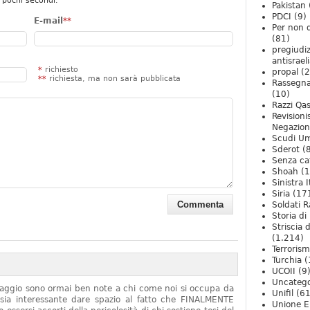
 pochi secondi.
Pakistan
PDCI
(9)
E-mail
**
Per non 
(81)
pregiudiz
antisrael
*
richiesto
propal
(2
**
richiesta, ma non sarà pubblicata
Rassegn
(10)
Razzi Qa
Revision
Negazio
Scudi U
Sderot
(8
Senza ca
Shoah
(1
Sinistra I
Siria
(17
Soldati R
Storia di 
Striscia 
(1.214)
Terroris
Turchia
(
UCOII
(9
Uncatego
onaggio sono ormai ben note a chi come noi si occupa da
Unifil
(61
sia interessante dare spazio al fatto che FINALMENTE
Unione E