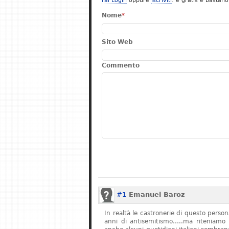
Fai Login
oppure
Iscriviti
: è gratis e bastano
Nome
*
Sito Web
Commento
#1
Emanuel Baroz
In realtà le castronerie di questo pers
anni di antisemitismo…..ma riteniamo 