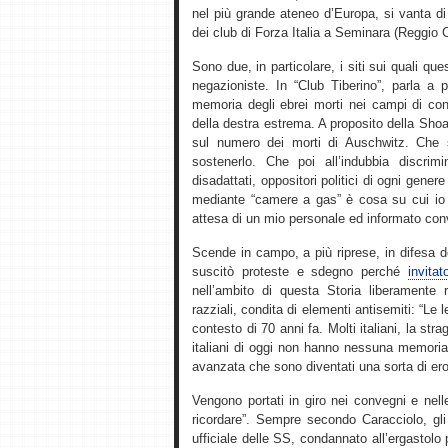
nel più grande ateneo d’Europa, si vanta di
dei club di Forza Italia a Seminara (Reggio 
Sono due, in particolare, i siti sui quali qu
negazioniste. In “Club Tiberino”, parla a p
memoria degli ebrei morti nei campi di con
della destra estrema. A proposito della Sho
sul numero dei morti di Auschwitz. Che 
sostenerlo. Che poi all’indubbia discrim
disadattati, oppositori politici di ogni gener
mediante “camere a gas” è cosa su cui io p
attesa di un mio personale ed informato con
Scende in campo, a più riprese, in difesa 
suscitò proteste e sdegno perché
invita
nell’ambito di questa Storia liberamente r
razziali, condita di elementi antisemiti: “Le 
contesto di 70 anni fa. Molti italiani, la st
italiani di oggi non hanno nessuna memoria di
avanzata che sono diventati una sorta di ero
Vengono portati in giro nei convegni e nel
ricordare”. Sempre secondo Caracciolo, gli 
ufficiale delle SS, condannato all’ergastolo p