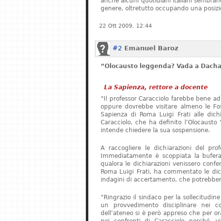
anche alcuni quotidiani italiani sembrano 
genere, oltretutto occupando una posizi
22 Ott 2009, 12:44
#2
Emanuel Baroz
“Olocausto leggenda? Vada a Dach
La Sapienza, rettore a docente
“Il professor Caracciolo farebbe bene ad
oppure dovrebbe visitare almeno le Foss
Sapienza di Roma Luigi Frati alle dichia
Caracciolo, che ha definito l’Olocaust
intende chiedere la sua sospensione.
A raccogliere le dichiarazioni del pro
Immediatamente è scoppiata la bufera.
qualora le dichiarazioni venissero confer
Roma Luigi Frati, ha commentato le dich
indagini di accertamento, che potrebbero
“Ringrazio il sindaco per la sollecitudin
un provvedimento disciplinare nei co
dell’ateneo si è però appreso che per o