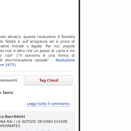
polo ebraico, questa risoluzione è fondata
lla falsità e sull´arroganza ed è priva di
alore morale o legale. Per noi, popolo
to non è altro che un pezzo di carta e noi
o così"
["il sionismo è una forma di
i discriminazione razziale" -
Risoluzione
re 1975
]
Commenti
Tag Cloud
o Tanto
Leggi tutto il commento
ca Burchietti
NA RAI ! LE NOTIZIE DEVONO ESSERE
UPERPARTES