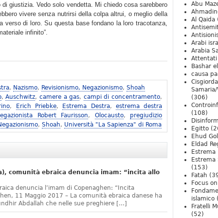
Abu Maz
 di giustizia. Vedo solo vendetta. Mi chiedo cosa sarebbero
Ahmadin
bero vivere senza nutrirsi della colpa altrui, o meglio della
Al Qaida
a verso di loro. Su questa base fondano la loro tracotanza,
Antisemi
teriale infinito”.
Antision
Arabi isra
Arabia S
Attentati
Bashar e
causa pa
Cisgiord
tra
,
Nazismo
,
Revisionismo, Negazionismo
,
Shoah
Samaria/
o
,
Auschwitz
,
camere a gas
,
campi di concentramento
,
(306)
Controin
rino
,
Erich Priebke
,
Estrema Destra
,
estrema destra
(108)
egazionista Robert Faurisson
,
Olocausto
,
pregiudizio
Disinfor
 Negazionismo
,
Shoah
,
Università "La Sapienza" di Roma
Egitto
(2
Ehud Go
Eldad Re
Estrema 
Estrema 
(153)
, comunità ebraica denuncia imam: “incita allo
Fatah
(3
Focus on 
raica denuncia l’imam di Copenaghen: “Incita
Fondame
ghen, 11 Maggio 2017 – La comunità ebraica danese ha
islamico
undhir Abdallah che nelle sue preghiere […]
Fratelli 
(52)