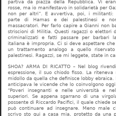
partiva da piazza della Repubblica. Vi era
rosse, ma io manifestavo in solidarietà per Gaz
non per altri”. E avvertiva, poi, i militanti
parte di Hamas e dei palestinesi e non 
massacratori. Per farlo capire a Gianni non b
striscioni di Militia. Questi ragazzi o elettori
criminalizzati e fatti passare per barbari l
italiana è impropria. Ci si deve aspettare che 
un trattamento analogo a quello riserva
palestinesi. Ragazzi, se mi leggete, state in 
SHOA? ARMA DI RICATTO – Nel blog rivendic
espressione, il suo chiodo fisso. La riteneva
midollo da quella che definisce lobby ebraica.
anticipava le vicende che lo coinvolgono oggi
“Poveri insegnanti e nelle università e ne
superiori. Se appena sgarrano di una virgol
possente di Riccardo Pacifici, il quale chiede s
può continuare ad insegnare. Meno male c
scrivo sto qui a casa mia, protetto da una 