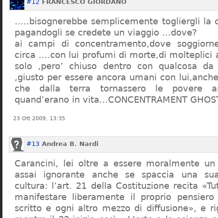
#12
FRANCESCO GIORDANO
…..bisognerebbe semplicemente togliergli la c
pagandogli se credete un viaggio …dove?
ai campi di concentramento,dove soggiorn
circa ….con lui profumi di morte,di molteplici 
solo ,pero’ chiuso dentro con qualcosa d
,giusto per essere ancora umani con lui,anch
che dalla terra tornassero le povere a
quand’erano in vita…CONCENTRAMENT GHOST
23 Ott 2009, 13:35
#13
Andrea B. Nardi
Carancini, lei oltre a essere moralmente un
assai ignorante anche se spaccia una su
cultura: l’art. 21 della Costituzione recita «Tu
manifestare liberamente il proprio pensiero
scritto e ogni altro mezzo di diffusione», e 