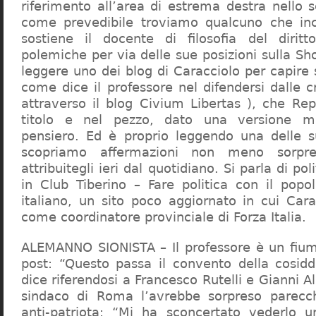
riferimento all’area di estrema destra nello s
come prevedibile troviamo qualcuno che in
sostiene il docente di filosofia del diritt
polemiche per via delle sue posizioni sulla S
leggere uno dei blog di Caracciolo per capire
come dice il professore nel difendersi dalle cr
attraverso il blog Civium Libertas ), che Rep
titolo e nel pezzo, dato una versione mi
pensiero. Ed è proprio leggendo una delle s
scopriamo affermazioni non meno sorpre
attribuitegli ieri dal quotidiano. Si parla di po
in Club Tiberino – Fare politica con il popo
italiano, un sito poco aggiornato in cui Cara
come coordinatore provinciale di Forza Italia.
ALEMANNO SIONISTA – Il professore è un fium
post: “Questo passa il convento della cosid
dice riferendosi a Francesco Rutelli e Gianni 
sindaco di Roma l’avrebbe sorpreso parecch
anti-patriota: “Mi ha sconcertato vederlo u