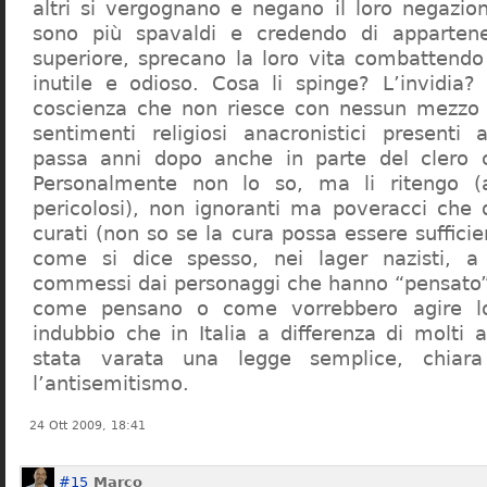
altri si vergognano e negano il loro negazion
sono più spavaldi e credendo di apparten
superiore, sprecano la loro vita combattendo
inutile e odioso. Cosa li spinge? L’invidia? 
coscienza che non riesce con nessun mezzo a
sentimenti religiosi anacronistici presenti
passa anni dopo anche in parte del clero cr
Personalmente non lo so, ma li ritengo (
pericolosi), non ignoranti ma poveracci che
curati (non so se la cura possa essere suffici
come si dice spesso, nei lager nazisti, a 
commessi dai personaggi che hanno “pensato”
come pensano o come vorrebbero agire l
indubbio che in Italia a differenza di molti a
stata varata una legge semplice, chiar
l’antisemitismo.
24 Ott 2009, 18:41
#15
Marco