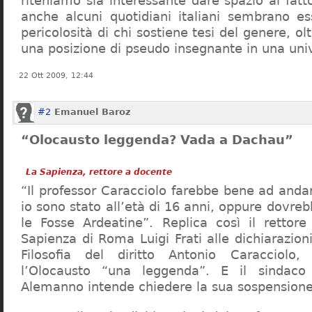
riteniamo sia interessante dare spazio al fa
anche alcuni quotidiani italiani sembrano ess
pericolosità di chi sostiene tesi del genere, o
una posizione di pseudo insegnante in una uni
22 Ott 2009, 12:44
#2
Emanuel Baroz
“Olocausto leggenda? Vada a Dachau”
La Sapienza, rettore a docente
“Il professor Caracciolo farebbe bene ad and
io sono stato all’età di 16 anni, oppure dovre
le Fosse Ardeatine”. Replica così il rettore 
Sapienza di Roma Luigi Frati alle dichiarazioni
Filosofia del diritto Antonio Caracciolo
l’Olocausto “una leggenda”. E il sindac
Alemanno intende chiedere la sua sospensione