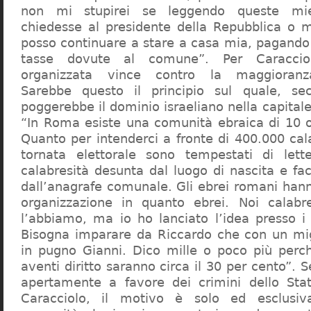
non mi stupirei se leggendo queste mie
chiedesse al presidente della Repubblica o 
posso continuare a stare a casa mia, pagando 
tasse dovute al comune”. Per Caraccio
organizzata vince contro la maggioranza
Sarebbe questo il principio sul quale, se
poggerebbe il dominio israeliano nella capita
“In Roma esiste una comunità ebraica di 10 
Quanto per intenderci a fronte di 400.000 cal
tornata elettorale sono tempestati di lette
calabresità desunta dal luogo di nascita e fa
dall’anagrafe comunale. Gli ebrei romani hann
organizzazione in quanto ebrei. Noi calabr
l’abbiamo, ma io ho lanciato l’idea presso 
Bisogna imparare da Riccardo che con un migl
in pugno Gianni. Dico mille o poco più perch
aventi diritto saranno circa il 30 per cento”. S
apertamente a favore dei crimini dello Stat
Caracciolo, il motivo è solo ed esclusi