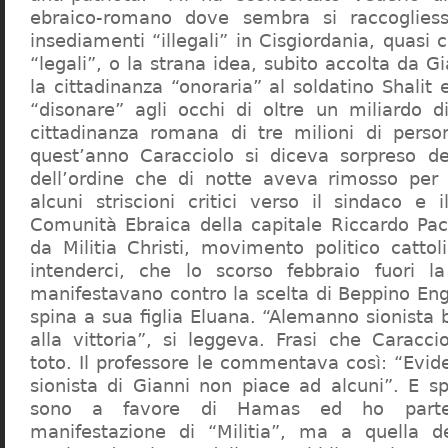
ebraico-romano dove sembra si raccogliess
insediamenti “illegali” in Cisgiordania, quasi c
“legali”, o la strana idea, subito accolta da G
la cittadinanza “onoraria” al soldatino Shali
“disonare” agli occhi di oltre un miliardo d
cittadinanza romana di tre milioni di perso
quest’anno Caracciolo si diceva sorpreso del
dell’ordine che di notte aveva rimosso per
alcuni striscioni critici verso il sindaco e 
Comunità Ebraica della capitale Riccardo Paci
da Militia Christi, movimento politico cattoli
intenderci, che lo scorso febbraio fuori la
manifestavano contro la scelta di Beppino Eng
spina a sua figlia Eluana. “Alemanno sionista
alla vittoria”, si leggeva. Frasi che Caracci
toto. Il professore le commentava così: “Evid
sionista di Gianni non piace ad alcuni”. E s
sono a favore di Hamas ed ho partec
manifestazione di “Militia”, ma a quella 