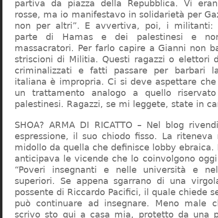
partiva da piazza della Repubblica. Vi era
rosse, ma io manifestavo in solidarietà per Gaz
non per altri”. E avvertiva, poi, i militanti
parte di Hamas e dei palestinesi e non 
massacratori. Per farlo capire a Gianni non b
striscioni di Militia. Questi ragazzi o elettori
criminalizzati e fatti passare per barbari l
italiana è impropria. Ci si deve aspettare che 
un trattamento analogo a quello riserva
palestinesi. Ragazzi, se mi leggete, state in 
SHOA? ARMA DI RICATTO – Nel blog rivendic
espressione, il suo chiodo fisso. La riteneva
midollo da quella che definisce lobby ebraica.
anticipava le vicende che lo coinvolgono oggi
“Poveri insegnanti e nelle università e ne
superiori. Se appena sgarrano di una virgol
possente di Riccardo Pacifici, il quale chiede s
può continuare ad insegnare. Meno male c
scrivo sto qui a casa mia, protetto da una 