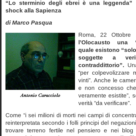
“Lo sterminio degli ebrei è una leggenda” p
shock alla Sapienza
di Marco Pasqua
Roma, 22 Ottobr
l’Olocausto una 
quale esistono “solo 
soggette a veri
contraddittorio”.
Una
“per colpevolizzare 
vinti”. Anche le cam
e non concesso che
veramente esistite”, 
verità “da verificare”.
Come “i sei milioni di morti nei campi di concentr
reinterpretata secondo i folli principi del negazi
trovare terreno fertile nel pensiero e nei blog