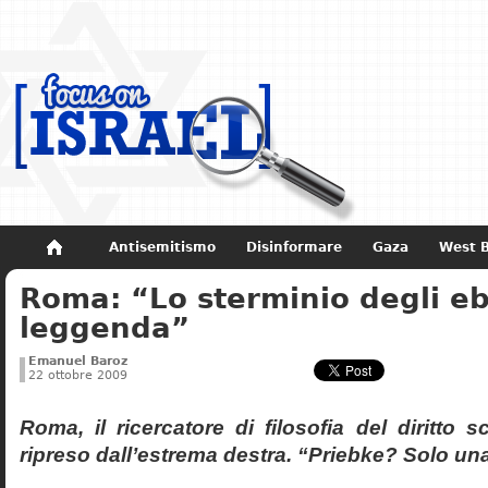
Antisemitismo
Disinformare
Gaza
West 
Roma: “Lo sterminio degli eb
Non dimenticare
Storia di Israele
leggenda”
Emanuel Baroz
22 ottobre 2009
Roma, il ricercatore di filosofia del diritto 
ripreso dall’estrema destra. “Priebke? Solo un