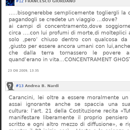
#12
FRANCESCO GIORDANO
…..bisognerebbe semplicemente togliergli la c
pagandogli se credete un viaggio …dove?
ai campi di concentramento,dove soggiorn
circa ….con lui profumi di morte,di molteplici 
solo ,pero’ chiuso dentro con qualcosa d
,giusto per essere ancora umani con lui,anch
che dalla terra tornassero le povere a
quand’erano in vita…CONCENTRAMENT GHOST
23 Ott 2009, 13:35
#13
Andrea B. Nardi
Carancini, lei oltre a essere moralmente un
assai ignorante anche se spaccia una su
cultura: l’art. 21 della Costituzione recita «Tu
manifestare liberamente il proprio pensiero
scritto e ogni altro mezzo di diffusione», e 