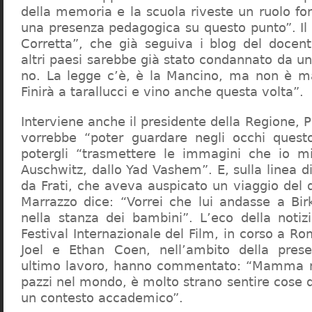
della memoria e la scuola riveste un ruolo f
una presenza pedagogica su questo punto”. Il 
Corretta”, che già seguiva i blog del docen
altri paesi sarebbe già stato condannato da un t
no. La legge c’è, è la Mancino, ma non è ma
Finirà a tarallucci e vino anche questa volta”.
Interviene anche il presidente della Regione, 
vorrebbe “poter guardare negli occhi questo
potergli “trasmettere le immagini che io m
Auschwitz, dallo Yad Vashem”. E, sulla linea 
da Frati, che aveva auspicato un viaggio del
Marrazzo dice: “Vorrei che lui andasse a Bi
nella stanza dei bambini”. L’eco della notiz
Festival Internazionale del Film, in corso a Rom
Joel e Ethan Coen, nell’ambito della prese
ultimo lavoro, hanno commentato: “Mamma m
pazzi nel mondo, è molto strano sentire cose 
un contesto accademico”.