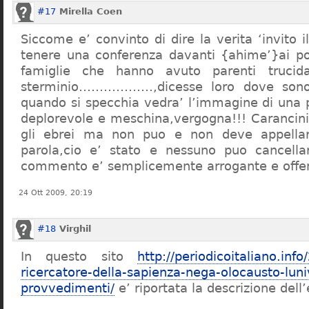
#17
Mirella Coen
Siccome e’ convinto di dire la verita ‘invito i
tenere una conferenza davanti {ahime’}ai poc
famiglie che hanno avuto parenti trucid
sterminio………………,dicesse loro dove sono f
quando si specchia vedra’ l’immagine di una 
deplorevole e meschina,vergogna!!! Carancin
gli ebrei ma non puo e non deve appellarsi
parola,cio e’ stato e nessuno puo cancellar
commento e’ semplicemente arrogante e offe
24 Ott 2009, 20:19
#18
Virghil
In questo sito
http://periodicoitaliano.inf
ricercatore-della-sapienza-nega-olocausto-lun
provvedimenti/
e’ riportata la descrizione dell’