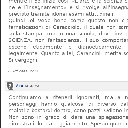
mentre il 33 inizia così: «L’arte e la scienza s
ne è l’insegnamento» e si rivolge all’inseg
previsto tramite idonei esami attitudinali.
Quindi lei vede bene come questo non c’e
farneticazioni di Caracciolo, il quale non scr
sulla stampa, ma in una scuola, dove inve
SCIENZA, non fantascienza. Il suo comport
osceno eticamente e dianoeticamente, 
legalmente. Quanto a lei, Carancini, merita so
Si vergogni.
23 Ott 2009, 15:28
#14
M.acca
Continuiamo a ritenerli ignoranti, ma a 
personaggi hanno qualcosa di diverso dal
malati e bastardi dentro, sono pazzi. Odiano i
Non sono in grado di dare una spiegazione
dimostra il loro atteggiamento. Spesso quando