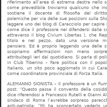
riferimento all’area di estrema destra nello s
come prevedibile troviamo qualcuno che in
sostiene il docente di filosofia del diritt
polemiche per via delle sue posizioni sulla S
leggere uno dei blog di Caracciolo per capire
come dice il professore nel difendersi dalle cr
attraverso il blog Civium Libertas ), che Rep
titolo e nel pezzo, dato una versione mi
pensiero. Ed è proprio leggendo una delle s
scopriamo affermazioni non meno sorpre
attribuitegli ieri dal quotidiano. Si parla di po
in Club Tiberino – Fare politica con il popo
italiano, un sito poco aggiornato in cui Cara
come coordinatore provinciale di Forza Italia.
ALEMANNO SIONISTA – Il professore è un fium
post: “Questo passa il convento della cosid
dice riferendosi a Francesco Rutelli e Gianni 
sindaco di Roma l’avrebbe sorpreso parecch
anti-patriota: “Mi ha sconcertato vederlo u