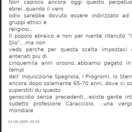
Non capisco ancora oggi questo perpetuo
ebrei..quando il vero
odio sarebbe dovuto essere indirizzato ad
gruppi etnici e
religiosi..
Il popolo ebraico e non per niente ritenuto “
Dio”…ma non
vedo perche per questa scelta impostaci 
antenati piu di
cinquemila anni orsono..abbiamo pagato in
tempi
dell’ Inquisizione Spagnola, i Progromi, lo St
ancora dopo solamente 65-70 anni, dove ci s
superstiti du questo
genocidio senza precedenti…esiste gente int
sudetto professore Caracciolo. ..una verg
mondiale
23 Ott 2009, 05:26