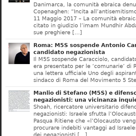
Danimarca, la comunità ebraica denu
Copenaghen: “Incita all’antisemitis
11 Maggio 2017 – La comunità ebrai
citato in giudizio l’imam Mundhir Abd
sue preghiere […]
Roma: M5S sospende Antonio Car
candidato negazionista
Il M5S sospende Caracciolo, candidato
era presentato per le ‘comunarie’ di
una lettera ufficiale Uno degli aspiran
sindaco di Roma del Movimento 5 Ste
Manlio di Stefano (M5S) e difenso
negazionisti: una vicinanza inqui
Shoah, ricercatore universitario difen
negazionisti: Israele sfrutta l’Olocaus
Pasqua Ritiene che «l’Olocausto venga
procurare indebiti vantaggi ad Israele
dei negazionisti […]