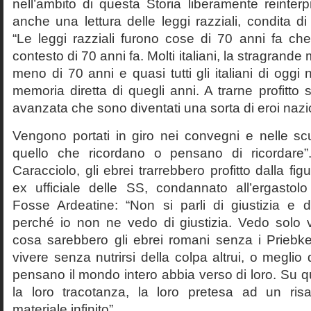
nell’ambito di questa Storia liberamente reinterpr
anche una lettura delle leggi razziali, condita di
“Le leggi razziali furono cose di 70 anni fa che
contesto di 70 anni fa. Molti italiani, la stragran
meno di 70 anni e quasi tutti gli italiani di og
memoria diretta di quegli anni. A trarne profitto 
avanzata che sono diventati una sorta di eroi nazio
Vengono portati in giro nei convegni e nelle sc
quello che ricordano o pensano di ricordare
Caracciolo, gli ebrei trarrebbero profitto dalla fig
ex ufficiale delle SS, condannato all’ergastolo 
Fosse Ardeatine: “Non si parli di giustizia e 
perché io non ne vedo di giustizia. Vedo solo 
cosa sarebbero gli ebrei romani senza i Prieb
vivere senza nutrirsi della colpa altrui, o meglio
pensano il mondo intero abbia verso di loro. Su 
la loro tracotanza, la loro pretesa ad un ris
materiale infinito”.