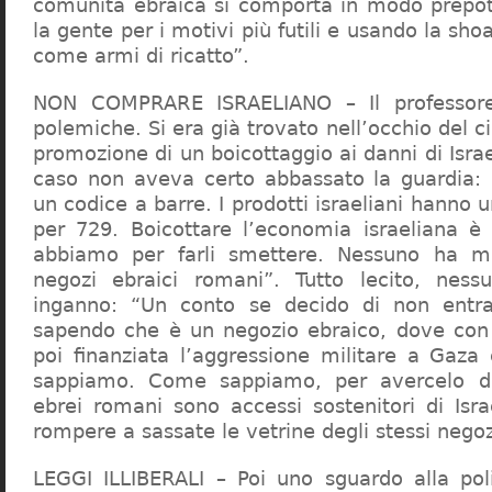
comunità ebraica si comporta in modo prepo
la gente per i motivi più futili e usando la sho
come armi di ricatto”.
NON COMPRARE ISRAELIANO – Il professor
polemiche. Si era già trovato nell’occhio del ci
promozione di un boicottaggio ai danni di Isra
caso non aveva certo abbassato la guardia: 
un codice a barre. I prodotti israeliani hanno u
per 729. Boicottare l’economia israeliana è
abbiamo per farli smettere. Nessuno ha m
negozi ebraici romani”. Tutto lecito, ness
inganno: “Un conto se decido di non entr
sapendo che è un negozio ebraico, dove con 
poi finanziata l’aggressione militare a Gaza
sappiamo. Come sappiamo, per avercelo de
ebrei romani sono accessi sostenitori di Isra
rompere a sassate le vetrine degli stessi negoz
LEGGI ILLIBERALI – Poi uno sguardo alla poli