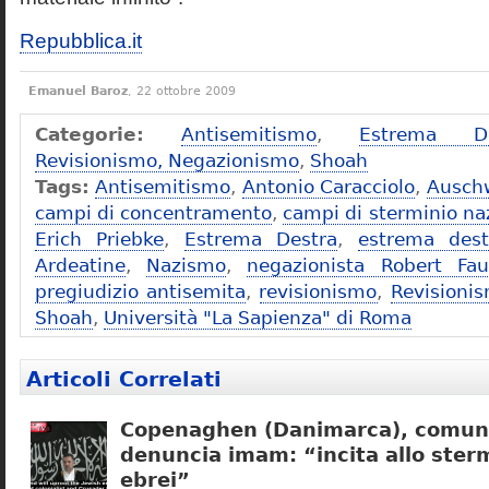
Repubblica.it
Emanuel Baroz
, 22 ottobre 2009
Categorie:
Antisemitismo
,
Estrema De
Revisionismo, Negazionismo
,
Shoah
Tags:
Antisemitismo
,
Antonio Caracciolo
,
Ausch
campi di concentramento
,
campi di sterminio naz
Erich Priebke
,
Estrema Destra
,
estrema dest
Ardeatine
,
Nazismo
,
negazionista Robert Fau
pregiudizio antisemita
,
revisionismo
,
Revisioni
Shoah
,
Università "La Sapienza" di Roma
Articoli Correlati
Copenaghen (Danimarca), comuni
denuncia imam: “incita allo sterm
ebrei”