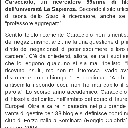
Caracciolo, un ricercatore 59enne di filo
dell’università La Sapienza.
Secondo il sito uffic
di teoria dello Stato è ricercatore, anche se
“professore aggregato”.
Sentito telefonicamente Caracciolo non smentisc
del negazionismo, anzi, ne fa una questione di pri
diritto dei negazionisti di poter esprimere le loro 
carcere”. C’è da chiedersi, allora, se tra i suoi 
che lo leggono qualcuno si sia mai ribellato. 
ricevuto insulti, ma non mi interessa. Vado av
discuterne con chiunque”. E continua: “A ch
antisemita rispondo così: non ho mai capito il s
parola”. Lo scorso anno accademico, Caracciolo
di filosofia del diritto, nell’ambito del corso di laurea
Europei. Oltre a salire in cattedra nel più grande
vanta di gestire ben 33 blog e si definisce coordin
club di Forza Italia a Seminara (Reggio Calabria
uno nel 2003.