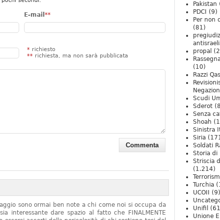
 pochi secondi.
Pakistan
PDCI
(9)
E-mail
**
Per non 
(81)
pregiudiz
antisrael
*
richiesto
propal
(2
**
richiesta, ma non sarà pubblicata
Rassegn
(10)
Razzi Qa
Revision
Negazio
Scudi U
Sderot
(8
Senza ca
Shoah
(1
Sinistra I
Siria
(17
Soldati R
Storia di 
Striscia 
(1.214)
Terroris
Turchia
(
UCOII
(9
Uncatego
onaggio sono ormai ben note a chi come noi si occupa da
Unifil
(61
sia interessante dare spazio al fatto che FINALMENTE
Unione E