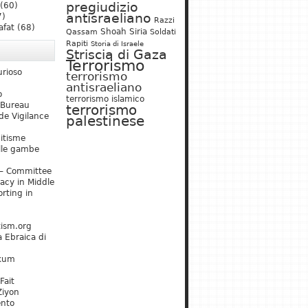
pregiudizio
(60)
antisraeliano
7)
Razzi
afat
(68)
Shoah
Siria
Qassam
Soldati
Rapiti
Storia di Israele
Striscia di Gaza
Terrorismo
urioso
terrorismo
antisraeliano
o
terrorismo islamico
 Bureau
terrorismo
de Vigilance
palestinese
mitisme
lle gambe
– Committee
acy in Middle
rting in
tism.org
 Ebraica di
kum
Fait
Ziyon
ento