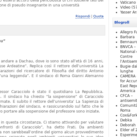
essersi accorti della pericolosità di chi sostiene tesi del
Vaticano
one di pseudo insegnante in una università
Video
(5
Yasser Ar
|
Rispondi
Quota
Blogroll
Allegro F
Barbara
au”
Bennaur
BNVCA –
National 
Contre
 andare a Dachau, dove io sono stato all’età di 16 anni,
l’Antise
e Ardeatine”. Replica così il rettore dell’università La
Bugie da
razioni del ricercatore di Filosofia del diritto Antonio
lunghe
o “una leggenda”. E il sindaco di Roma Gianni Alemanno
CAMERA 
for Accur
East Repo
America
fessor Caracciolo è stato il quotidiano La Repubblica.
CFCA –
 Il sindaco ha chiesto “la sospensione” di Caracciolo
antisemi
mate. E subito il rettore dell’universita’ La Sapienza di
Comunità
iarazioni del sindaco, e rassicurandolo sul fatto che le
Roma
 portare alla sospensione del professore sono iniziate.
Cox&For
Debka
e in questa circostanza. Ci stiamo attivando per valutare
Deborah 
nfronti di Caracciolo”, ha detto Frati. Da ambienti
Elder of 
ra non sarebbeall’ordine del giorno alcun provvedimento
Esperim