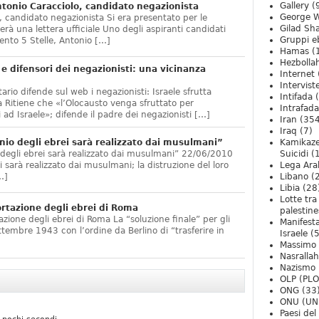
Gallery
(
onio Caracciolo, candidato negazionista
George W
 candidato negazionista Si era presentato per le
Gilad Sha
rà una lettera ufficiale Uno degli aspiranti candidati
Gruppi eb
nto 5 Stelle, Antonio […]
Hamas
(
Hezbolla
e difensori dei negazionisti: una vicinanza
Internet
Intervist
ario difende sul web i negazionisti: Israele sfrutta
Intifada
(
 Ritiene che «l’Olocausto venga sfruttato per
Intrafada
 ad Israele»; difende il padre dei negazionisti […]
Iran
(354
Iraq
(7)
nio degli ebrei sarà realizzato dai musulmani”
Kamikaze
 degli ebrei sarà realizzato dai musulmani” 22/06/2010
Suicidi
(
arà realizzato dai musulmani; la distruzione del loro
Lega Ara
…]
Libano
(
Libia
(28
Lotte tra
ortazione degli ebrei di Roma
palestine
zione degli ebrei di Roma La “soluzione finale” per gli
Manifesta
ttembre 1943 con l’ordine da Berlino di “trasferire in
Israele
(5
Massimo
Nasrallah
Nazismo
OLP (PLO
ONG
(33
ONU (UN
Paesi de