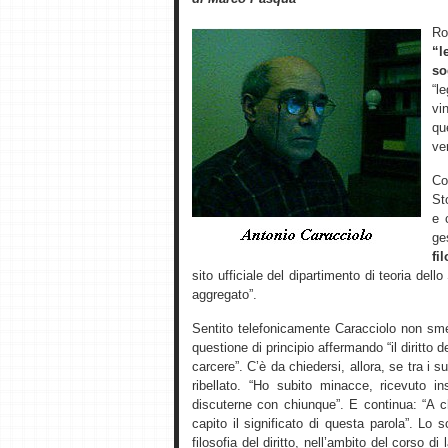
R
“l
so
“l
vi
qu
ver
Co
St
e 
ge
fi
sito ufficiale del dipartimento di teoria dell
aggregato”.
Sentito telefonicamente Caracciolo non sme
questione di principio affermando “il diritto d
carcere”. C’è da chiedersi, allora, se tra i 
ribellato. “Ho subito minacce, ricevuto 
discuterne con chiunque”. E continua: “A 
capito il significato di questa parola”. L
filosofia del diritto, nell’ambito del corso di 