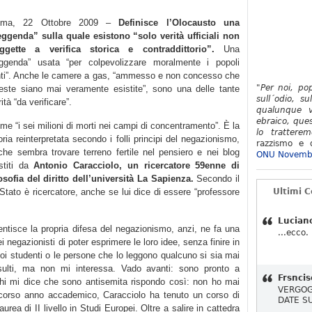
oma, 22 Ottobre 2009 –
Definisce l’Olocausto una
eggenda” sulla quale esistono “solo verità ufficiali non
ggette a verifica storica e contraddittorio”.
Una
eggenda” usata “per colpevolizzare moralmente i popoli
nti”. Anche le camere a gas, “ammesso e non concesso che
"Per noi, po
este siano mai veramente esistite”, sono una delle tante
sull´odio, su
ità “da verificare”.
qualunque v
ebraico, ques
me “i sei milioni di morti nei campi di concentramento”. È la
lo tratterem
oria reinterpretata secondo i folli principi del negazionismo,
razzismo e d
che sembra trovare terreno fertile nel pensiero e nei blog
ONU Novemb
stiti da
Antonio Caracciolo, un ricercatore 59enne di
losofia del diritto dell’università La Sapienza.
Secondo il
o Stato è ricercatore, anche se lui dice di essere “professore
Ultimi 
Lucian
ntisce la propria difesa del negazionismo, anzi, ne fa una
...ecco.
ei negazionisti di poter esprimere le loro idee, senza finire in
suoi studenti o le persone che lo leggono qualcuno si sia mai
insulti, ma non mi interessa. Vado avanti: sono pronto a
Frsncis
chi mi dice che sono antisemita rispondo così: non ho mai
VERGOG
o scorso anno accademico, Caracciolo ha tenuto un corso di
DATE S
laurea di II livello in Studi Europei. Oltre a salire in cattedra