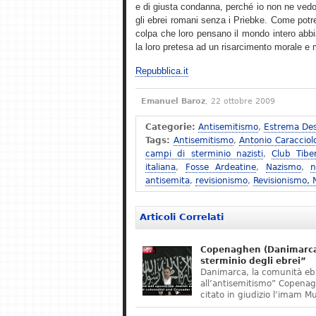
e di giusta condanna, perché io non ne vedo
gli ebrei romani senza i Priebke. Come potreb
colpa che loro pensano il mondo intero abbi
la loro pretesa ad un risarcimento morale e ma
Repubblica.it
Emanuel Baroz
, 22 ottobre 2009
Categorie:
Antisemitismo
,
Estrema Des
Tags:
Antisemitismo
,
Antonio Caracciol
campi di sterminio nazisti
,
Club Tibe
italiana
,
Fosse Ardeatine
,
Nazismo
,
n
antisemita
,
revisionismo
,
Revisionismo,
Articoli Correlati
Copenaghen (Danimarca)
sterminio degli ebrei”
Danimarca, la comunità eb
all’antisemitismo” Copena
citato in giudizio l’imam M