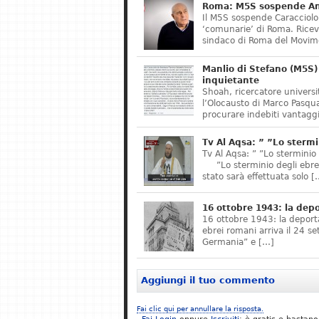
Roma: M5S sospende Ant
Il M5S sospende Caracciolo,
‘comunarie’ di Roma. Riceve
sindaco di Roma del Movime
Manlio di Stefano (M5S) 
inquietante
Shoah, ricercatore universit
l’Olocausto di Marco Pasqua
procurare indebiti vantaggi
Tv Al Aqsa: ” ”Lo stermi
Tv Al Aqsa: ” ”Lo sterminio
”Lo sterminio degli ebrei s
stato sarà effettuata solo [
16 ottobre 1943: la dep
16 ottobre 1943: la deporta
ebrei romani arriva il 24 se
Germania” e […]
Aggiungi il tuo commento
Fai clic qui per annullare la risposta.