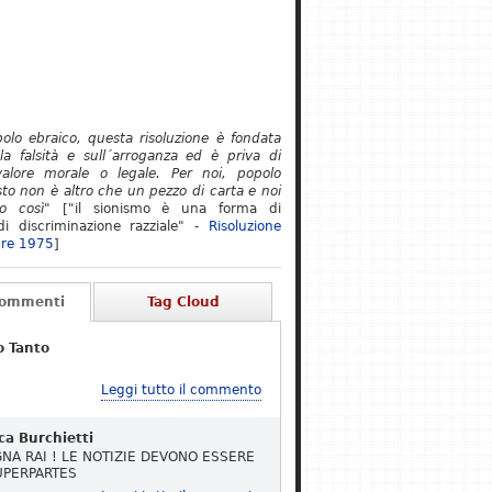
polo ebraico, questa risoluzione è fondata
lla falsità e sull´arroganza ed è priva di
alore morale o legale. Per noi, popolo
to non è altro che un pezzo di carta e noi
o così"
["il sionismo è una forma di
i discriminazione razziale" -
Risoluzione
re 1975
]
Commenti
Tag Cloud
o Tanto
Leggi tutto il commento
ca Burchietti
NA RAI ! LE NOTIZIE DEVONO ESSERE
UPERPARTES