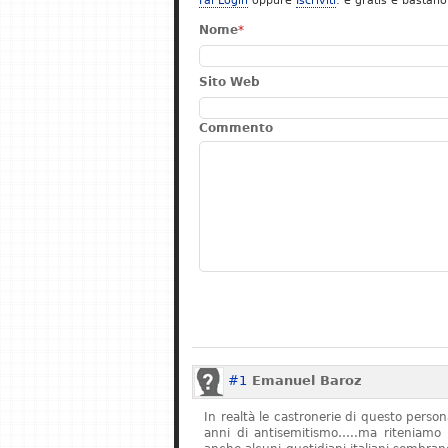
Fai Login
oppure
Iscriviti
: è gratis e bastano
Nome
*
Sito Web
Commento
#1
Emanuel Baroz
In realtà le castronerie di questo pers
anni di antisemitismo…..ma riteniamo 