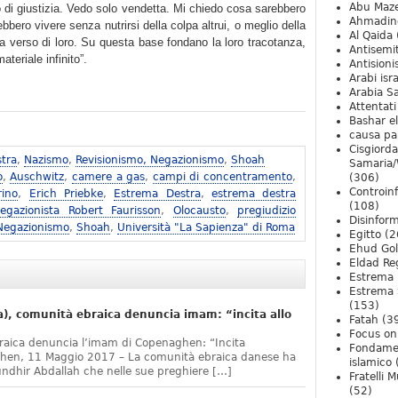
Abu Maz
 di giustizia. Vedo solo vendetta. Mi chiedo cosa sarebbero
Ahmadin
bero vivere senza nutrirsi della colpa altrui, o meglio della
Al Qaida
a verso di loro. Su questa base fondano la loro tracotanza,
Antisemi
teriale infinito”.
Antision
Arabi isra
Arabia S
Attentati
Bashar e
causa pa
Cisgiord
tra
,
Nazismo
,
Revisionismo, Negazionismo
,
Shoah
Samaria/
o
,
Auschwitz
,
camere a gas
,
campi di concentramento
,
(306)
Controin
rino
,
Erich Priebke
,
Estrema Destra
,
estrema destra
(108)
egazionista Robert Faurisson
,
Olocausto
,
pregiudizio
Disinfor
 Negazionismo
,
Shoah
,
Università "La Sapienza" di Roma
Egitto
(2
Ehud Go
Eldad Re
Estrema 
Estrema 
(153)
, comunità ebraica denuncia imam: “incita allo
Fatah
(3
Focus on 
raica denuncia l’imam di Copenaghen: “Incita
Fondame
ghen, 11 Maggio 2017 – La comunità ebraica danese ha
islamico
undhir Abdallah che nelle sue preghiere […]
Fratelli 
(52)