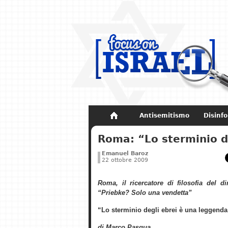
Antisemitismo
Disinf
Non dimenticare
Storia di Israel
Roma: “Lo sterminio d
Emanuel Baroz
22 ottobre 2009
Roma, il ricercatore di filosofia del di
“Priebke? Solo una vendetta”
“Lo sterminio degli ebrei è una leggenda
di Marco Pasqua