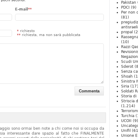
 pochi secondi.
Pakistan
PDCI
(9)
E-mail
**
Per non 
(81)
pregiudiz
antisrael
*
richiesto
propal
(2
**
richiesta, ma non sarà pubblicata
Rassegn
(10)
Razzi Qa
Revision
Negazio
Scudi U
Sderot
(8
Senza ca
Shoah
(1
Sinistra I
Siria
(17
Soldati R
Storia di 
Striscia 
(1.214)
Terroris
Turchia
(
UCOII
(9
Uncatego
onaggio sono ormai ben note a chi come noi si occupa da
Unifil
(61
sia interessante dare spazio al fatto che FINALMENTE
Unione E