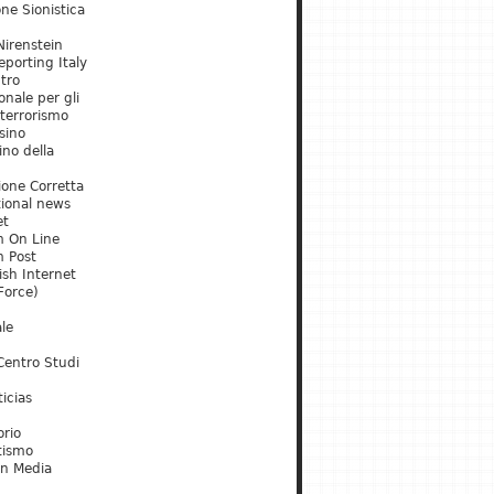
ne Sionistica
irenstein
porting Italy
tro
onale per gli
 terrorismo
sino
ino della
ione Corretta
tional news
et
m On Line
m Post
ish Internet
Force)
le
Centro Studi
icias
orio
tismo
an Media