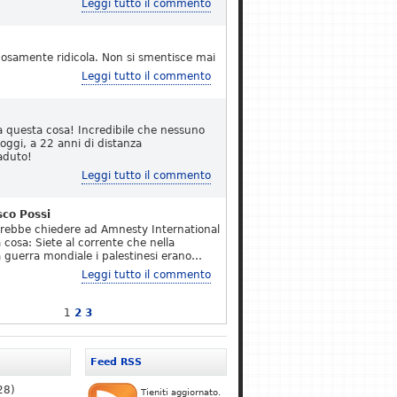
Leggi tutto il commento
osamente ridicola. Non si smentisce mai
Leggi tutto il commento
a questa cosa! Incredibile che nessuno
 oggi, a 22 anni di distanza
aduto!
Leggi tutto il commento
sco Possi
erebbe chiedere ad Amnesty International
 cosa: Siete al corrente che nella
 guerra mondiale i palestinesi erano…
Leggi tutto il commento
1
2
3
Feed RSS
28)
Tieniti aggiornato.