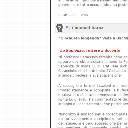
anche alcuni quotidiani italiani sembrano 
genere, oltretutto occupando una posizi
22 Ott 2009, 12:44
#2
Emanuel Baroz
“Olocausto leggenda? Vada a Dach
La Sapienza, rettore a docente
“Il professor Caracciolo farebbe bene ad
oppure dovrebbe visitare almeno le Foss
Sapienza di Roma Luigi Frati alle dichia
Caracciolo, che ha definito l’Olocaust
intende chiedere la sua sospensione.
A raccogliere le dichiarazioni del pro
Immediatamente è scoppiata la bufera.
qualora le dichiarazioni venissero confer
Roma Luigi Frati, ha commentato le dich
indagini di accertamento, che potrebbero
“Ringrazio il sindaco per la sollecitudin
un provvedimento disciplinare nei co
dell’ateneo si è però appreso che per o