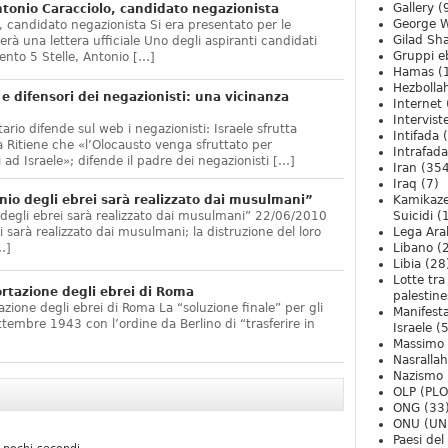
Gallery
(
onio Caracciolo, candidato negazionista
George W
 candidato negazionista Si era presentato per le
Gilad Sha
rà una lettera ufficiale Uno degli aspiranti candidati
Gruppi eb
nto 5 Stelle, Antonio […]
Hamas
(
Hezbolla
e difensori dei negazionisti: una vicinanza
Internet
Intervist
ario difende sul web i negazionisti: Israele sfrutta
Intifada
(
 Ritiene che «l’Olocausto venga sfruttato per
Intrafada
 ad Israele»; difende il padre dei negazionisti […]
Iran
(354
Iraq
(7)
nio degli ebrei sarà realizzato dai musulmani”
Kamikaze
 degli ebrei sarà realizzato dai musulmani” 22/06/2010
Suicidi
(
arà realizzato dai musulmani; la distruzione del loro
Lega Ara
…]
Libano
(
Libia
(28
Lotte tra
ortazione degli ebrei di Roma
palestine
zione degli ebrei di Roma La “soluzione finale” per gli
Manifesta
ttembre 1943 con l’ordine da Berlino di “trasferire in
Israele
(5
Massimo
Nasrallah
Nazismo
OLP (PLO
ONG
(33
ONU (UN
Paesi de