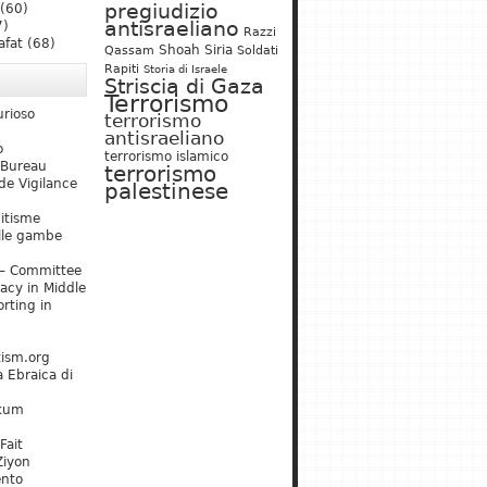
pregiudizio
(60)
antisraeliano
7)
Razzi
afat
(68)
Shoah
Siria
Qassam
Soldati
Rapiti
Storia di Israele
Striscia di Gaza
Terrorismo
urioso
terrorismo
antisraeliano
o
terrorismo islamico
 Bureau
terrorismo
de Vigilance
palestinese
mitisme
lle gambe
– Committee
acy in Middle
rting in
tism.org
 Ebraica di
kum
Fait
Ziyon
ento