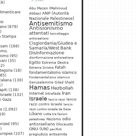
(6)
Abu Mazen (Mahmoud
dimenticare
ANP (Autorità
Abbas)
Nazionale Palestinese)
io
Antisemitismo
iano
(879)
Antisionismo
)
attentati
boicottaggio
a Stampa
antisraeliano
Cisgiordania/Giudea e
ssam
(166)
Samaria/West Bank
ismo,
Disinformazione
nismo
(95)
disinformazione antisraeliana
mani
(35)
Egitto
Estrema Destra
2)
Fatah
Estrema Sinistra
tegoria
(18)
fondamentalismo islamico
85)
Fondamentalismo islamico
taliana
(130)
Gerusalemme
Gilad Shalit
1)
Hamas
Hezbollah
apiti
(138)
Iran
Internet
Intrafada
Israele
(132)
Israele
lancio
di Gaza
lancio razzi
razzi contro Israele
lancio
mo
(2.092)
razzi contro Israele da Gaza
Libano
19)
Lotte tra fazioni
odio
)
Nazismo
palestinesi
rized
(95)
antisraeliano
Olocausto
)
ONU (UN)
pacifinti
uropea
(107)
pregiudizio antisemita