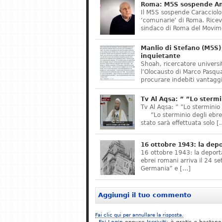
Roma: M5S sospende Ant
Il M5S sospende Caracciolo,
‘comunarie’ di Roma. Riceve
sindaco di Roma del Movime
Manlio di Stefano (M5S) 
inquietante
Shoah, ricercatore universit
l’Olocausto di Marco Pasqua
procurare indebiti vantaggi
Tv Al Aqsa: ” ”Lo stermi
Tv Al Aqsa: ” ”Lo sterminio
”Lo sterminio degli ebrei s
stato sarà effettuata solo [
16 ottobre 1943: la dep
16 ottobre 1943: la deporta
ebrei romani arriva il 24 se
Germania” e […]
Aggiungi il tuo commento
Fai clic qui per annullare la risposta.