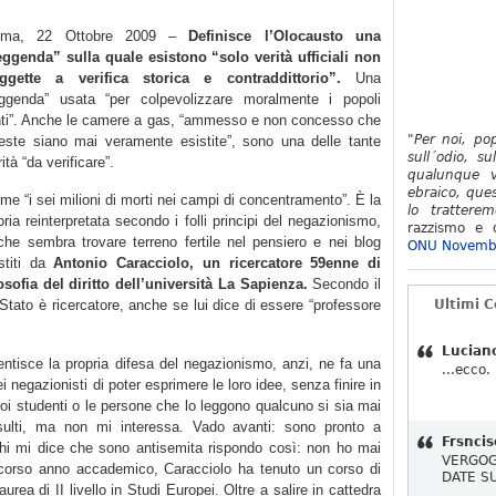
oma, 22 Ottobre 2009 –
Definisce l’Olocausto una
eggenda” sulla quale esistono “solo verità ufficiali non
ggette a verifica storica e contraddittorio”.
Una
eggenda” usata “per colpevolizzare moralmente i popoli
nti”. Anche le camere a gas, “ammesso e non concesso che
"Per noi, po
este siano mai veramente esistite”, sono una delle tante
sull´odio, su
ità “da verificare”.
qualunque v
ebraico, ques
me “i sei milioni di morti nei campi di concentramento”. È la
lo tratterem
oria reinterpretata secondo i folli principi del negazionismo,
razzismo e d
che sembra trovare terreno fertile nel pensiero e nei blog
ONU Novemb
stiti da
Antonio Caracciolo, un ricercatore 59enne di
losofia del diritto dell’università La Sapienza.
Secondo il
o Stato è ricercatore, anche se lui dice di essere “professore
Ultimi 
Lucian
ntisce la propria difesa del negazionismo, anzi, ne fa una
...ecco.
ei negazionisti di poter esprimere le loro idee, senza finire in
suoi studenti o le persone che lo leggono qualcuno si sia mai
insulti, ma non mi interessa. Vado avanti: sono pronto a
Frsncis
chi mi dice che sono antisemita rispondo così: non ho mai
VERGOG
o scorso anno accademico, Caracciolo ha tenuto un corso di
DATE S
laurea di II livello in Studi Europei. Oltre a salire in cattedra