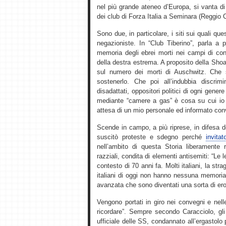
nel più grande ateneo d’Europa, si vanta di
dei club di Forza Italia a Seminara (Reggio 
Sono due, in particolare, i siti sui quali qu
negazioniste. In “Club Tiberino”, parla a p
memoria degli ebrei morti nei campi di con
della destra estrema. A proposito della Sho
sul numero dei morti di Auschwitz. Che 
sostenerlo. Che poi all’indubbia discrim
disadattati, oppositori politici di ogni gener
mediante “camere a gas” è cosa su cui io p
attesa di un mio personale ed informato con
Scende in campo, a più riprese, in difesa 
suscitò proteste e sdegno perché
invita
nell’ambito di questa Storia liberamente r
razziali, condita di elementi antisemiti: “Le 
contesto di 70 anni fa. Molti italiani, la st
italiani di oggi non hanno nessuna memoria di
avanzata che sono diventati una sorta di ero
Vengono portati in giro nei convegni e nel
ricordare”. Sempre secondo Caracciolo, gli 
ufficiale delle SS, condannato all’ergastolo p