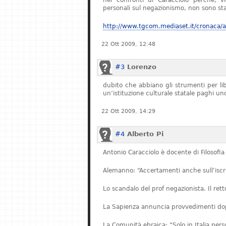
nei confronti di Caracciolo perché, v
personali sul negazionismo, non sono stat
http://www.tgcom.mediaset.it/cronaca/ar
22 Ott 2009, 12:48
#3
Lorenzo
dubito che abbiano gli strumenti per l
un’istituzione culturale statale paghi u
22 Ott 2009, 14:29
#4
Alberto Pi
Antonio Caracciolo è docente di Filosofia 
Alemanno: “Accertamenti anche sull’iscriz
Lo scandalo del prof negazionista. Il re
La Sapienza annuncia provvedimenti dopo
La Comunità ebraica: “Solo in Italia pe