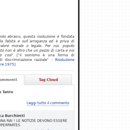
polo ebraico, questa risoluzione è fondata
lla falsità e sull´arroganza ed è priva di
alore morale o legale. Per noi, popolo
to non è altro che un pezzo di carta e noi
o così"
["il sionismo è una forma di
i discriminazione razziale" -
Risoluzione
re 1975
]
Commenti
Tag Cloud
o Tanto
Leggi tutto il commento
ca Burchietti
NA RAI ! LE NOTIZIE DEVONO ESSERE
UPERPARTES