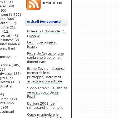
en
(251)
Iscriviti al Feed.
ejad
(98)
(95)
tismo
(1.377)
ismo
(665)
Articoli Fondamentali
eliani
(17)
audita
(21)
Israele: 21 domande, 21
(412)
risposte
l Assad
(45)
lestinese
(2)
Le cinque bugie su
ania/Giudea e
Israele
West Bank
Riccardo Cristiano: una
formazione
storia che è bene non
dimenticare
mazione
(485)
Bruno Zevi: un discorso
62)
memorabile e,
ldwasser
(35)
purtroppo, sotto molti
gev
(35)
aspetti ancora attuale
Destra
(165)
Sinistra
"Sono ebreo!" Sei anni fa
veniva ucciso Daniel
95)
Pearl
Israel
(12)
ntalismo
Durban 2001: per
(696)
rinfrescarci la memoria
Musulmani
Come manipolare le