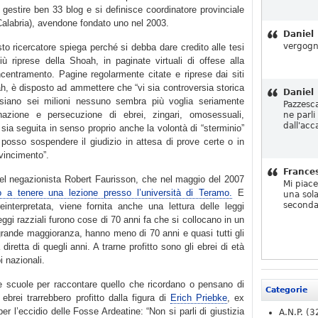
 gestire ben 33 blog e si definisce coordinatore provinciale
Calabria), avendone fondato uno nel 2003.
Daniel
vergogn
esto ricercatore spiega perché si debba dare credito alle tesi
iù riprese della Shoah, in paginate virtuali di offese alla
centramento. Pagine regolarmente citate e riprese dai siti
ah, è disposto ad ammettere che “vi sia controversia storica
Daniel
siano sei milioni nessuno sembra più voglia seriamente
Pazzesc
inazione e persecuzione di ebrei, zingari, omosessuali,
ne parli
dall'acc
e sia seguita in senso proprio anche la volontà di “sterminio”
osso sospendere il giudizio in attesa di prove certe o in
vincimento”.
France
del negazionista Robert Faurisson, che nel maggio del 2007
Mi piac
to a tenere una lezione presso l’università di Teramo.
E
una sola
seconda
einterpretata, viene fornita anche una lettura delle leggi
leggi razziali furono cose di 70 anni fa che si collocano in un
ragrande maggioranza, hanno meno di 70 anni e quasi tutti gli
retta di quegli anni. A trarne profitto sono gli ebrei di età
i nazionali.
le scuole per raccontare quello che ricordano o pensano di
Categorie
ebrei trarrebbero profitto dalla figura di
Erich Priebke
, ex
er l’eccidio delle Fosse Ardeatine: “Non si parli di giustizia
A.N.P.
(3