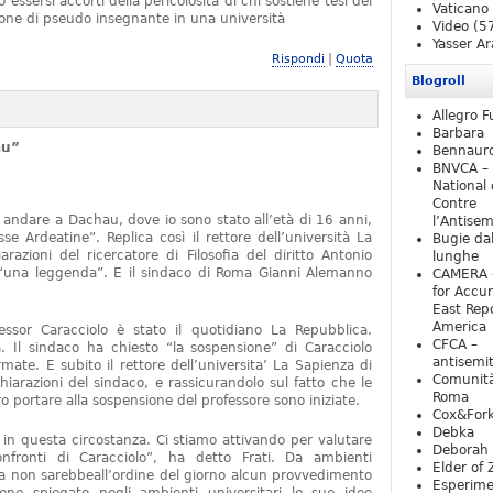
essersi accorti della pericolosità di chi sostiene tesi del
Vaticano
one di pseudo insegnante in una università
Video
(5
Yasser Ar
|
Rispondi
Quota
Blogroll
Allegro F
Barbara
au”
Bennaur
BNVCA –
National 
Contre
 andare a Dachau, dove io sono stato all’età di 16 anni,
l’Antise
e Ardeatine”. Replica così il rettore dell’università La
Bugie da
razioni del ricercatore di Filosofia del diritto Antonio
lunghe
o “una leggenda”. E il sindaco di Roma Gianni Alemanno
CAMERA 
for Accur
East Repo
America
fessor Caracciolo è stato il quotidiano La Repubblica.
CFCA –
 Il sindaco ha chiesto “la sospensione” di Caracciolo
antisemi
mate. E subito il rettore dell’universita’ La Sapienza di
Comunità
iarazioni del sindaco, e rassicurandolo sul fatto che le
Roma
 portare alla sospensione del professore sono iniziate.
Cox&For
Debka
e in questa circostanza. Ci stiamo attivando per valutare
Deborah 
nfronti di Caracciolo”, ha detto Frati. Da ambienti
Elder of 
ra non sarebbeall’ordine del giorno alcun provvedimento
Esperim