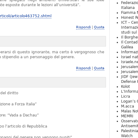
iene spiegato negli ambienti universitari le sue idee
Federazio
e esposte durante le lezioni all’università”.
Italiana
Fiamma N
ticoli/articolo463752.shtml
Honest Re
ICT – Cen
|
Rispondi
Quota
Internazi
studi sul
Il Borghe
Il Contad
Galilea
iberarsi di questo ignorante, ma certo è vergognoso che
Informaz
no stipendio a un personaggio del genere.
Israel na
Israele.n
Jerusale
|
Rispondi
Quota
Jerusale
JIDF (Jew
Defense 
Kolot
L'Informa
del diritto
Licra
Logan’s 
ione a Forza Italia”
M.acca
Malas Not
ttore: “Vada a Dachau”
MEMRI
Osservat
Antisemi
 l’articolo di Repubblica
Palestini
Watch
rsonaggi del genere non vengono puniti”