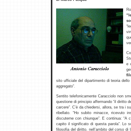
R
“l
so
“l
vi
qu
ver
Co
St
e 
ge
fi
sito ufficiale del dipartimento di teoria dell
aggregato”.
Sentito telefonicamente Caracciolo non sme
questione di principio affermando “il diritto d
carcere”. C’è da chiedersi, allora, se tra i 
ribellato. “Ho subito minacce, ricevuto 
discuterne con chiunque”. E continua: “A 
capito il significato di questa parola”. L
filosofia del diritto, nell’ambito del corso di 