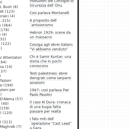
risoluzioni del Consiglio di
9)
Sicurezza dell´Onu
. Bush
(8)
lit
(123)
Così parlava Montanelli
raici
(4)
A proposito dell
1.315)
´antisionismo
h
(364)
(178)
Hebron 1929: scene da
e
(4)
un massacro
32)
(122)
Cossiga agli ebrei italiani:
)
"Vi abbiamo venduto"
Chi è Samir Kuntar: una
/ Attentatori
storia che in pochi
194)
conoscono
ba
(14)
237)
Testi palestinesi: ebrei
)
denigrati come serpenti
 fazioni
assassini
si
(194)
zioni per
1967: così parlava Pier
)
Paolo Pasolini
 D'Alema
(57)
Il caso Al Dura: cronaca
(40)
di una bugia fatta
(159)
passare per realtà
)
(120)
)
I falsi miti dell
)
(313)
´operazione "Cast Lead"
l Maghreb
(7)
a Gaza