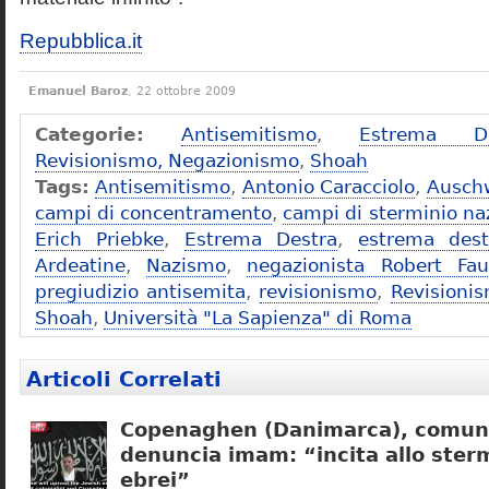
Repubblica.it
Emanuel Baroz
, 22 ottobre 2009
Categorie:
Antisemitismo
,
Estrema De
Revisionismo, Negazionismo
,
Shoah
Tags:
Antisemitismo
,
Antonio Caracciolo
,
Ausch
campi di concentramento
,
campi di sterminio naz
Erich Priebke
,
Estrema Destra
,
estrema dest
Ardeatine
,
Nazismo
,
negazionista Robert Fau
pregiudizio antisemita
,
revisionismo
,
Revisioni
Shoah
,
Università "La Sapienza" di Roma
Articoli Correlati
Copenaghen (Danimarca), comuni
denuncia imam: “incita allo sterm
ebrei”