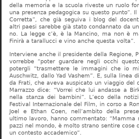
della memoria e la scuola riveste un ruolo f
una presenza pedagogica su questo punto”. Il 
Corretta”, che già seguiva i blog del docen
altri paesi sarebbe già stato condannato da un t
no. La legge c’è, è la Mancino, ma non è ma
Finirà a tarallucci e vino anche questa volta”.
Interviene anche il presidente della Regione, 
vorrebbe “poter guardare negli occhi questo
potergli “trasmettere le immagini che io m
Auschwitz, dallo Yad Vashem”. E, sulla linea 
da Frati, che aveva auspicato un viaggio del
Marrazzo dice: “Vorrei che lui andasse a Bi
nella stanza dei bambini”. L’eco della notiz
Festival Internazionale del Film, in corso a Rom
Joel e Ethan Coen, nell’ambito della prese
ultimo lavoro, hanno commentato: “Mamma m
pazzi nel mondo, è molto strano sentire cose 
un contesto accademico”.