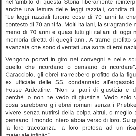
nell’ambito di questa Storia liberamente reinterpr
anche una lettura delle leggi razziali, condita di
“Le leggi razziali furono cose di 70 anni fa che
contesto di 70 anni fa. Molti italiani, la stragran
meno di 70 anni e quasi tutti gli italiani di og
memoria diretta di quegli anni. A trarne profitto 
avanzata che sono diventati una sorta di eroi nazio
Vengono portati in giro nei convegni e nelle sc
quello che ricordano o pensano di ricordare
Caracciolo, gli ebrei trarrebbero profitto dalla fig
ex ufficiale delle SS, condannato all’ergastolo 
Fosse Ardeatine: “Non si parli di giustizia e 
perché io non ne vedo di giustizia. Vedo solo 
cosa sarebbero gli ebrei romani senza i Prieb
vivere senza nutrirsi della colpa altrui, o meglio
pensano il mondo intero abbia verso di loro. Su 
la loro tracotanza, la loro pretesa ad un ris
materiale infinito”.