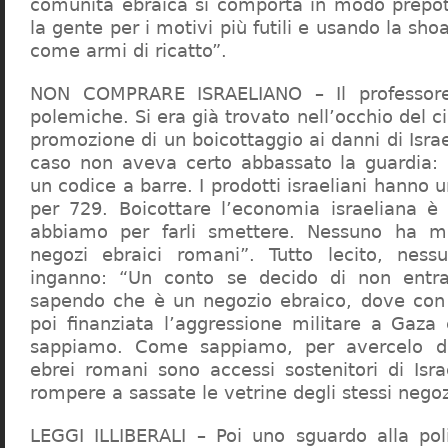
comunità ebraica si comporta in modo prepo
la gente per i motivi più futili e usando la sho
come armi di ricatto”.
NON COMPRARE ISRAELIANO – Il professor
polemiche. Si era già trovato nell’occhio del ci
promozione di un boicottaggio ai danni di Isra
caso non aveva certo abbassato la guardia: 
un codice a barre. I prodotti israeliani hanno u
per 729. Boicottare l’economia israeliana è
abbiamo per farli smettere. Nessuno ha m
negozi ebraici romani”. Tutto lecito, ness
inganno: “Un conto se decido di non entr
sapendo che è un negozio ebraico, dove con 
poi finanziata l’aggressione militare a Gaza
sappiamo. Come sappiamo, per avercelo de
ebrei romani sono accessi sostenitori di Isra
rompere a sassate le vetrine degli stessi negoz
LEGGI ILLIBERALI – Poi uno sguardo alla poli