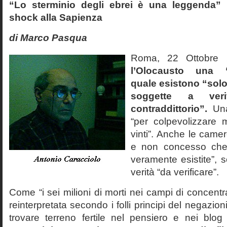
“Lo sterminio degli ebrei è una leggenda” p
shock alla Sapienza
di Marco Pasqua
Roma, 22 Ottobr
l’Olocausto una 
quale esistono “solo 
soggette a veri
contraddittorio”.
Una
“per colpevolizzare 
vinti”. Anche le cam
e non concesso che
veramente esistite”, 
verità “da verificare”.
Come “i sei milioni di morti nei campi di concentr
reinterpretata secondo i folli principi del negazi
trovare terreno fertile nel pensiero e nei blog