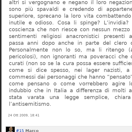
altri si vergognano e negano il loro negazion
sono più spavaldi e credendo di apparten
superiore, sprecano la loro vita combattendo
inutile e odioso. Cosa li spinge? L’invidia? 
coscienza che non riesce con nessun mezzo a
sentimenti religiosi anacronistici presenti
passa anni dopo anche in parte del clero cr
Personalmente non lo so, ma li ritengo (
pericolosi), non ignoranti ma poveracci che
curati (non so se la cura possa essere suffici
come si dice spesso, nei lager nazisti, a 
commessi dai personaggi che hanno “pensato”
come pensano o come vorrebbero agire l
indubbio che in Italia a differenza di molti a
stata varata una legge semplice, chiar
l’antisemitismo.
24 Ott 2009, 18:41
#15
Marco