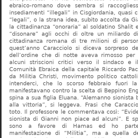
ebraico-romano dove sembra si raccogliess
insediamenti “illegali” in Cisgiordania, quasi c
“legali”, o la strana idea, subito accolta da G
la cittadinanza “onoraria” al soldatino Shali
“disonare” agli occhi di oltre un miliardo d
cittadinanza romana di tre milioni di perso
quest’anno Caracciolo si diceva sorpreso del
dell’ordine che di notte aveva rimosso per
alcuni striscioni critici verso il sindaco e 
Comunità Ebraica della capitale Riccardo Paci
da Militia Christi, movimento politico cattoli
intenderci, che lo scorso febbraio fuori la
manifestavano contro la scelta di Beppino Eng
spina a sua figlia Eluana. “Alemanno sionista
alla vittoria”, si leggeva. Frasi che Caracci
toto. Il professore le commentava così: “Evid
sionista di Gianni non piace ad alcuni”. E s
sono a favore di Hamas ed ho partec
manifestazione di “Militia”, ma a quella 