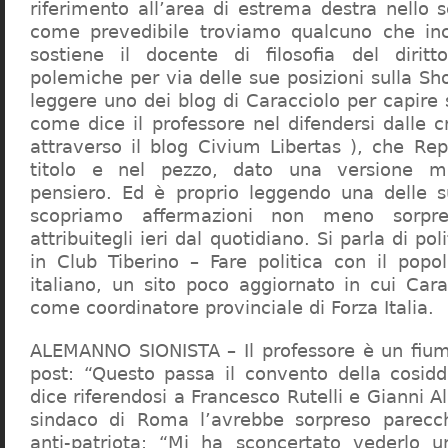
riferimento all’area di estrema destra nello s
come prevedibile troviamo qualcuno che in
sostiene il docente di filosofia del diritt
polemiche per via delle sue posizioni sulla S
leggere uno dei blog di Caracciolo per capire
come dice il professore nel difendersi dalle cr
attraverso il blog Civium Libertas ), che Rep
titolo e nel pezzo, dato una versione mi
pensiero. Ed è proprio leggendo una delle s
scopriamo affermazioni non meno sorpre
attribuitegli ieri dal quotidiano. Si parla di po
in Club Tiberino – Fare politica con il popo
italiano, un sito poco aggiornato in cui Cara
come coordinatore provinciale di Forza Italia.
ALEMANNO SIONISTA – Il professore è un fium
post: “Questo passa il convento della cosid
dice riferendosi a Francesco Rutelli e Gianni 
sindaco di Roma l’avrebbe sorpreso parecch
anti-patriota: “Mi ha sconcertato vederlo u