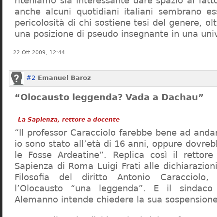
riteniamo sia interessante dare spazio al fa
anche alcuni quotidiani italiani sembrano ess
pericolosità di chi sostiene tesi del genere, o
una posizione di pseudo insegnante in una uni
22 Ott 2009, 12:44
#2
Emanuel Baroz
“Olocausto leggenda? Vada a Dachau”
La Sapienza, rettore a docente
“Il professor Caracciolo farebbe bene ad and
io sono stato all’età di 16 anni, oppure dovre
le Fosse Ardeatine”. Replica così il rettore 
Sapienza di Roma Luigi Frati alle dichiarazioni
Filosofia del diritto Antonio Caracciolo
l’Olocausto “una leggenda”. E il sindac
Alemanno intende chiedere la sua sospensione