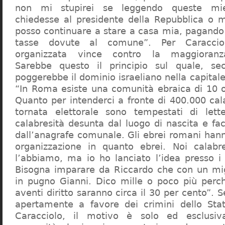
non mi stupirei se leggendo queste mie
chiedesse al presidente della Repubblica o 
posso continuare a stare a casa mia, pagando 
tasse dovute al comune”. Per Caraccio
organizzata vince contro la maggioranza
Sarebbe questo il principio sul quale, se
poggerebbe il dominio israeliano nella capita
“In Roma esiste una comunità ebraica di 10 
Quanto per intenderci a fronte di 400.000 cal
tornata elettorale sono tempestati di lette
calabresità desunta dal luogo di nascita e fa
dall’anagrafe comunale. Gli ebrei romani hann
organizzazione in quanto ebrei. Noi calabr
l’abbiamo, ma io ho lanciato l’idea presso 
Bisogna imparare da Riccardo che con un migl
in pugno Gianni. Dico mille o poco più perch
aventi diritto saranno circa il 30 per cento”. S
apertamente a favore dei crimini dello Stat
Caracciolo, il motivo è solo ed esclusi