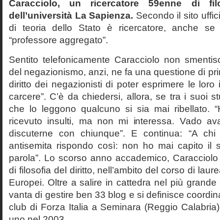
Caracciolo, un ricercatore 59enne di filo
dell’università La Sapienza.
Secondo il sito uffic
di teoria dello Stato è ricercatore, anche se
“professore aggregato”.
Sentito telefonicamente Caracciolo non smentisc
del negazionismo, anzi, ne fa una questione di pri
diritto dei negazionisti di poter esprimere le loro 
carcere”. C’è da chiedersi, allora, se tra i suoi 
che lo leggono qualcuno si sia mai ribellato. 
ricevuto insulti, ma non mi interessa. Vado av
discuterne con chiunque”. E continua: “A ch
antisemita rispondo così: non ho mai capito il s
parola”. Lo scorso anno accademico, Caracciolo
di filosofia del diritto, nell’ambito del corso di laurea
Europei. Oltre a salire in cattedra nel più grande
vanta di gestire ben 33 blog e si definisce coordin
club di Forza Italia a Seminara (Reggio Calabria
uno nel 2003.