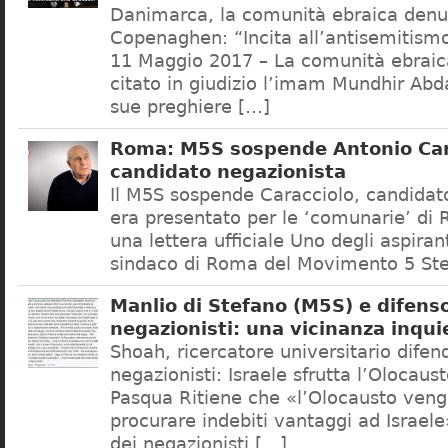
Danimarca, la comunità ebraica denu
Copenaghen: “Incita all’antisemitis
11 Maggio 2017 – La comunità ebrai
citato in giudizio l’imam Mundhir Abd
sue preghiere […]
Roma: M5S sospende Antonio Car
candidato negazionista
Il M5S sospende Caracciolo, candidato
era presentato per le ‘comunarie’ di
una lettera ufficiale Uno degli aspiran
sindaco di Roma del Movimento 5 Ste
Manlio di Stefano (M5S) e difenso
negazionisti: una vicinanza inqui
Shoah, ricercatore universitario difen
negazionisti: Israele sfrutta l’Olocaus
Pasqua Ritiene che «l’Olocausto venga
procurare indebiti vantaggi ad Israele
dei negazionisti […]