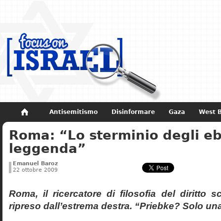
Antisemitismo
Disinformare
Gaza
West 
Roma: “Lo sterminio degli eb
Non dimenticare
Storia di Israele
leggenda”
Emanuel Baroz
22 ottobre 2009
Roma, il ricercatore di filosofia del diritto 
ripreso dall’estrema destra. “Priebke? Solo un