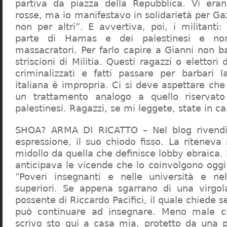
partiva da piazza della Repubblica. Vi era
rosse, ma io manifestavo in solidarietà per Gaz
non per altri”. E avvertiva, poi, i militanti
parte di Hamas e dei palestinesi e non 
massacratori. Per farlo capire a Gianni non b
striscioni di Militia. Questi ragazzi o elettori
criminalizzati e fatti passare per barbari l
italiana è impropria. Ci si deve aspettare che 
un trattamento analogo a quello riserva
palestinesi. Ragazzi, se mi leggete, state in 
SHOA? ARMA DI RICATTO – Nel blog rivendic
espressione, il suo chiodo fisso. La riteneva
midollo da quella che definisce lobby ebraica.
anticipava le vicende che lo coinvolgono oggi
“Poveri insegnanti e nelle università e ne
superiori. Se appena sgarrano di una virgol
possente di Riccardo Pacifici, il quale chiede s
può continuare ad insegnare. Meno male c
scrivo sto qui a casa mia, protetto da una 