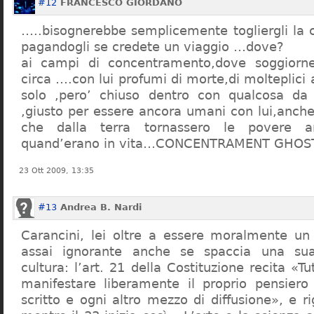
#12
FRANCESCO GIORDANO
…..bisognerebbe semplicemente togliergli la c
pagandogli se credete un viaggio …dove?
ai campi di concentramento,dove soggiorn
circa ….con lui profumi di morte,di molteplici 
solo ,pero’ chiuso dentro con qualcosa d
,giusto per essere ancora umani con lui,anch
che dalla terra tornassero le povere a
quand’erano in vita…CONCENTRAMENT GHOST
23 Ott 2009, 13:35
#13
Andrea B. Nardi
Carancini, lei oltre a essere moralmente un
assai ignorante anche se spaccia una su
cultura: l’art. 21 della Costituzione recita «Tu
manifestare liberamente il proprio pensiero
scritto e ogni altro mezzo di diffusione», e 