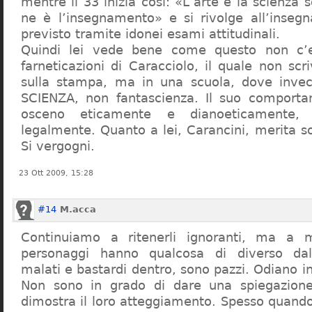
mentre il 33 inizia così: «L’arte e la scienza s
ne è l’insegnamento» e si rivolge all’inseg
previsto tramite idonei esami attitudinali.
Quindi lei vede bene come questo non c’e
farneticazioni di Caracciolo, il quale non scr
sulla stampa, ma in una scuola, dove inve
SCIENZA, non fantascienza. Il suo comport
osceno eticamente e dianoeticamente, 
legalmente. Quanto a lei, Carancini, merita so
Si vergogni.
23 Ott 2009, 15:28
#14
M.acca
Continuiamo a ritenerli ignoranti, ma a 
personaggi hanno qualcosa di diverso dal
malati e bastardi dentro, sono pazzi. Odiano i
Non sono in grado di dare una spiegazione
dimostra il loro atteggiamento. Spesso quando