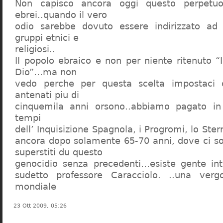
Non capisco ancora oggi questo perpetuo
ebrei..quando il vero
odio sarebbe dovuto essere indirizzato ad
gruppi etnici e
religiosi..
Il popolo ebraico e non per niente ritenuto “
Dio”…ma non
vedo perche per questa scelta impostaci 
antenati piu di
cinquemila anni orsono..abbiamo pagato in
tempi
dell’ Inquisizione Spagnola, i Progromi, lo St
ancora dopo solamente 65-70 anni, dove ci s
superstiti du questo
genocidio senza precedenti…esiste gente int
sudetto professore Caracciolo. ..una verg
mondiale
23 Ott 2009, 05:26