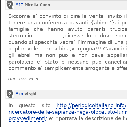
#17
Mirella Coen
Siccome e’ convinto di dire la verita ‘invito i
tenere una conferenza davanti {ahime’}ai poc
famiglie che hanno avuto parenti trucid
sterminio………………,dicesse loro dove sono f
quando si specchia vedra’ l’immagine di una 
deplorevole e meschina,vergogna!!! Carancin
gli ebrei ma non puo e non deve appellarsi
parola,cio e’ stato e nessuno puo cancellar
commento e’ semplicemente arrogante e offe
24 Ott 2009, 20:19
#18
Virghil
In questo sito
http://periodicoitaliano.inf
ricercatore-della-sapienza-nega-olocausto-lun
provvedimenti/
e’ riportata la descrizione dell’