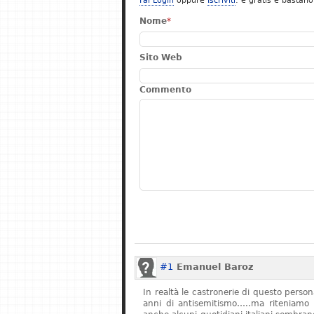
Fai Login
oppure
Iscriviti
: è gratis e bastano
Nome
*
Sito Web
Commento
#1
Emanuel Baroz
In realtà le castronerie di questo pers
anni di antisemitismo…..ma riteniamo 