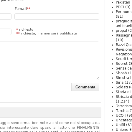
 pochi secondi.
Pakistan
PDCI
(9)
E-mail
**
Per non 
(81)
pregiudiz
antisrael
*
richiesto
propal
(2
**
richiesta, ma non sarà pubblicata
Rassegn
(10)
Razzi Qa
Revision
Negazio
Scudi U
Sderot
(8
Senza ca
Shoah
(1
Sinistra I
Siria
(17
Soldati R
Storia di 
Striscia 
(1.214)
Terroris
Turchia
(
UCOII
(9
Uncatego
onaggio sono ormai ben note a chi come noi si occupa da
Unifil
(61
sia interessante dare spazio al fatto che FINALMENTE
Unione E