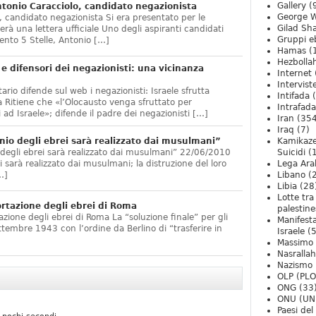
Gallery
(
onio Caracciolo, candidato negazionista
George W
 candidato negazionista Si era presentato per le
Gilad Sha
rà una lettera ufficiale Uno degli aspiranti candidati
Gruppi eb
nto 5 Stelle, Antonio […]
Hamas
(
Hezbolla
e difensori dei negazionisti: una vicinanza
Internet
Intervist
ario difende sul web i negazionisti: Israele sfrutta
Intifada
(
 Ritiene che «l’Olocausto venga sfruttato per
Intrafada
 ad Israele»; difende il padre dei negazionisti […]
Iran
(354
Iraq
(7)
nio degli ebrei sarà realizzato dai musulmani”
Kamikaze
 degli ebrei sarà realizzato dai musulmani” 22/06/2010
Suicidi
(
arà realizzato dai musulmani; la distruzione del loro
Lega Ara
…]
Libano
(
Libia
(28
Lotte tra
ortazione degli ebrei di Roma
palestine
zione degli ebrei di Roma La “soluzione finale” per gli
Manifesta
ttembre 1943 con l’ordine da Berlino di “trasferire in
Israele
(5
Massimo
Nasrallah
Nazismo
OLP (PLO
ONG
(33
ONU (UN
Paesi de