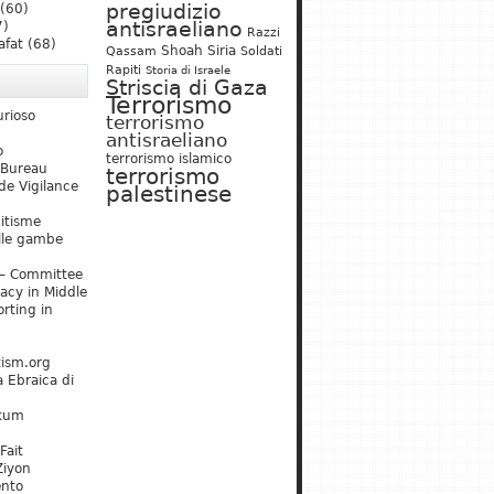
pregiudizio
(60)
antisraeliano
7)
Razzi
afat
(68)
Shoah
Siria
Qassam
Soldati
Rapiti
Storia di Israele
Striscia di Gaza
Terrorismo
urioso
terrorismo
antisraeliano
o
terrorismo islamico
 Bureau
terrorismo
de Vigilance
palestinese
mitisme
lle gambe
– Committee
acy in Middle
rting in
tism.org
 Ebraica di
kum
Fait
Ziyon
ento