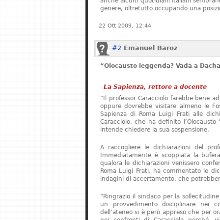
anche alcuni quotidiani italiani sembrano 
genere, oltretutto occupando una posizi
22 Ott 2009, 12:44
#2
Emanuel Baroz
“Olocausto leggenda? Vada a Dach
La Sapienza, rettore a docente
“Il professor Caracciolo farebbe bene ad
oppure dovrebbe visitare almeno le Foss
Sapienza di Roma Luigi Frati alle dichia
Caracciolo, che ha definito l’Olocaust
intende chiedere la sua sospensione.
A raccogliere le dichiarazioni del pro
Immediatamente è scoppiata la bufera.
qualora le dichiarazioni venissero confer
Roma Luigi Frati, ha commentato le dich
indagini di accertamento, che potrebbero
“Ringrazio il sindaco per la sollecitudin
un provvedimento disciplinare nei co
dell’ateneo si è però appreso che per o