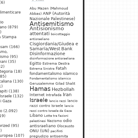
(6)
Abu Mazen (Mahmoud
dimenticare
ANP (Autorità
Abbas)
Nazionale Palestinese)
io
Antisemitismo
iano
(879)
Antisionismo
)
attentati
boicottaggio
a Stampa
antisraeliano
Cisgiordania/Giudea e
ssam
(166)
Samaria/West Bank
ismo,
Disinformazione
nismo
(95)
disinformazione antisraeliana
mani
(35)
Egitto
Estrema Destra
2)
Fatah
Estrema Sinistra
tegoria
(18)
fondamentalismo islamico
85)
Fondamentalismo islamico
taliana
(130)
Gerusalemme
Gilad Shalit
1)
Hamas
Hezbollah
apiti
(138)
Iran
Internet
Intrafada
Israele
(132)
Israele
lancio
di Gaza
lancio razzi
razzi contro Israele
lancio
mo
(2.092)
razzi contro Israele da Gaza
Libano
19)
Lotte tra fazioni
odio
)
Nazismo
palestinesi
rized
(95)
antisraeliano
Olocausto
)
ONU (UN)
pacifinti
uropea
(107)
pregiudizio antisemita