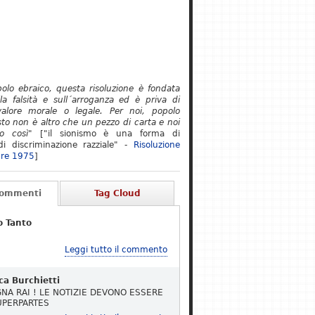
polo ebraico, questa risoluzione è fondata
lla falsità e sull´arroganza ed è priva di
alore morale o legale. Per noi, popolo
to non è altro che un pezzo di carta e noi
o così"
["il sionismo è una forma di
i discriminazione razziale" -
Risoluzione
re 1975
]
Commenti
Tag Cloud
o Tanto
Leggi tutto il commento
ca Burchietti
NA RAI ! LE NOTIZIE DEVONO ESSERE
UPERPARTES