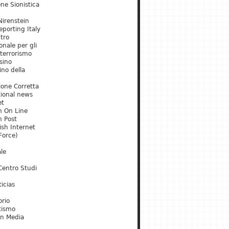
ne Sionistica
irenstein
porting Italy
tro
onale per gli
 terrorismo
sino
ino della
ione Corretta
tional news
et
m On Line
m Post
ish Internet
Force)
le
Centro Studi
icias
orio
tismo
an Media