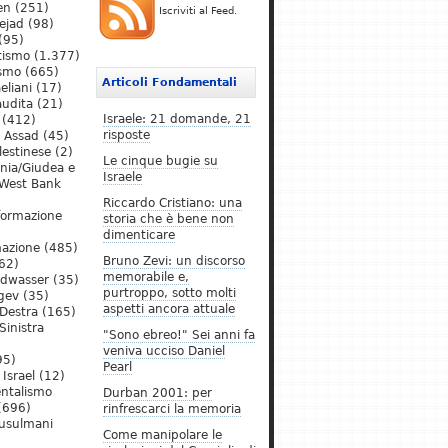
en
(251)
Iscriviti al Feed.
ejad
(98)
(95)
tismo
(1.377)
ismo
(665)
Articoli Fondamentali
eliani
(17)
audita
(21)
Israele: 21 domande, 21
(412)
risposte
l Assad
(45)
lestinese
(2)
Le cinque bugie su
ania/Giudea e
Israele
West Bank
Riccardo Cristiano: una
formazione
storia che è bene non
dimenticare
mazione
(485)
Bruno Zevi: un discorso
62)
memorabile e,
ldwasser
(35)
purtroppo, sotto molti
gev
(35)
aspetti ancora attuale
Destra
(165)
Sinistra
"Sono ebreo!" Sei anni fa
veniva ucciso Daniel
95)
Pearl
Israel
(12)
ntalismo
Durban 2001: per
(696)
rinfrescarci la memoria
Musulmani
Come manipolare le