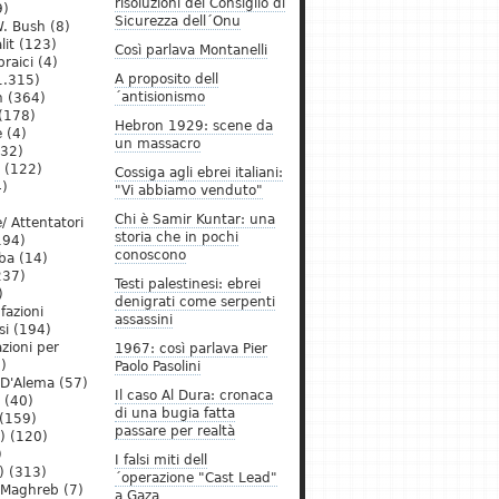
risoluzioni del Consiglio di
9)
Sicurezza dell´Onu
. Bush
(8)
lit
(123)
Così parlava Montanelli
raici
(4)
A proposito dell
1.315)
´antisionismo
h
(364)
(178)
Hebron 1929: scene da
e
(4)
un massacro
32)
(122)
Cossiga agli ebrei italiani:
)
"Vi abbiamo venduto"
Chi è Samir Kuntar: una
/ Attentatori
storia che in pochi
194)
conoscono
ba
(14)
237)
Testi palestinesi: ebrei
)
denigrati come serpenti
 fazioni
assassini
si
(194)
zioni per
1967: così parlava Pier
)
Paolo Pasolini
 D'Alema
(57)
Il caso Al Dura: cronaca
(40)
di una bugia fatta
(159)
passare per realtà
)
(120)
)
I falsi miti dell
)
(313)
´operazione "Cast Lead"
l Maghreb
(7)
a Gaza