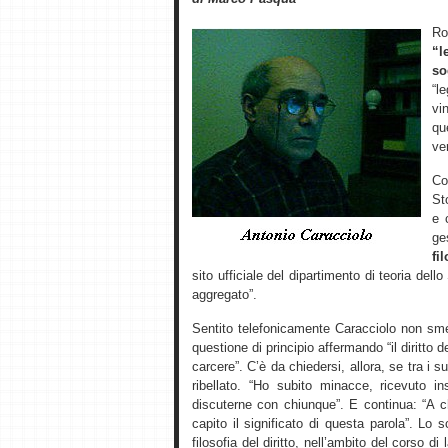
R
“l
so
“l
vi
qu
ver
Co
St
e 
ge
fi
sito ufficiale del dipartimento di teoria dell
aggregato”.
Sentito telefonicamente Caracciolo non sme
questione di principio affermando “il diritto d
carcere”. C’è da chiedersi, allora, se tra i 
ribellato. “Ho subito minacce, ricevuto 
discuterne con chiunque”. E continua: “A 
capito il significato di questa parola”. L
filosofia del diritto, nell’ambito del corso di 