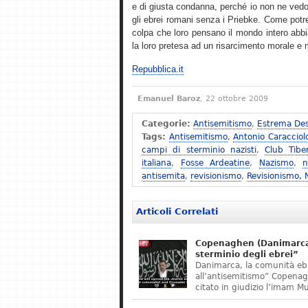
e di giusta condanna, perché io non ne vedo
gli ebrei romani senza i Priebke. Come potreb
colpa che loro pensano il mondo intero abbi
la loro pretesa ad un risarcimento morale e ma
Repubblica.it
Emanuel Baroz
, 22 ottobre 2009
Categorie:
Antisemitismo
,
Estrema Des
Tags:
Antisemitismo
,
Antonio Caracciol
campi di sterminio nazisti
,
Club Tibe
italiana
,
Fosse Ardeatine
,
Nazismo
,
n
antisemita
,
revisionismo
,
Revisionismo,
Articoli Correlati
Copenaghen (Danimarca)
sterminio degli ebrei”
Danimarca, la comunità eb
all’antisemitismo” Copena
citato in giudizio l’imam M