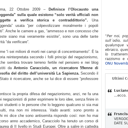
oma, 22 Ottobre 2009 –
Definisce l’Olocausto una
eggenda” sulla quale esistono “solo verità ufficiali non
ggette a verifica storica e contraddittorio”.
Una
eggenda” usata “per colpevolizzare moralmente i popoli
nti”. Anche le camere a gas, “ammesso e non concesso che
"Per noi, po
este siano mai veramente esistite”, sono una delle tante
sull´odio, su
ità “da verificare”.
qualunque v
ebraico, ques
me “i sei milioni di morti nei campi di concentramento”. È la
lo tratterem
oria reinterpretata secondo i folli principi del negazionismo,
razzismo e d
che sembra trovare terreno fertile nel pensiero e nei blog
ONU Novemb
stiti da
Antonio Caracciolo, un ricercatore 59enne di
losofia del diritto dell’università La Sapienza.
Secondo il
o Stato è ricercatore, anche se lui dice di essere “professore
Ultimi 
Lucian
ntisce la propria difesa del negazionismo, anzi, ne fa una
...ecco.
ei negazionisti di poter esprimere le loro idee, senza finire in
suoi studenti o le persone che lo leggono qualcuno si sia mai
insulti, ma non mi interessa. Vado avanti: sono pronto a
Frsncis
chi mi dice che sono antisemita rispondo così: non ho mai
VERGOG
o scorso anno accademico, Caracciolo ha tenuto un corso di
DATE S
laurea di II livello in Studi Europei. Oltre a salire in cattedra