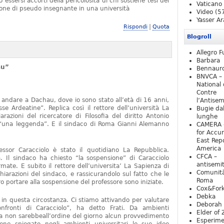
essersi accorti della pericolosità di chi sostiene tesi del
Vaticano
one di pseudo insegnante in una università
Video
(5
Yasser Ar
|
Rispondi
Quota
Blogroll
Allegro F
Barbara
au”
Bennaur
BNVCA –
National 
Contre
 andare a Dachau, dove io sono stato all’età di 16 anni,
l’Antise
e Ardeatine”. Replica così il rettore dell’università La
Bugie da
razioni del ricercatore di Filosofia del diritto Antonio
lunghe
o “una leggenda”. E il sindaco di Roma Gianni Alemanno
CAMERA 
for Accur
East Repo
America
fessor Caracciolo è stato il quotidiano La Repubblica.
CFCA –
 Il sindaco ha chiesto “la sospensione” di Caracciolo
antisemi
mate. E subito il rettore dell’universita’ La Sapienza di
Comunità
iarazioni del sindaco, e rassicurandolo sul fatto che le
Roma
 portare alla sospensione del professore sono iniziate.
Cox&For
Debka
e in questa circostanza. Ci stiamo attivando per valutare
Deborah 
nfronti di Caracciolo”, ha detto Frati. Da ambienti
Elder of 
ra non sarebbeall’ordine del giorno alcun provvedimento
Esperim