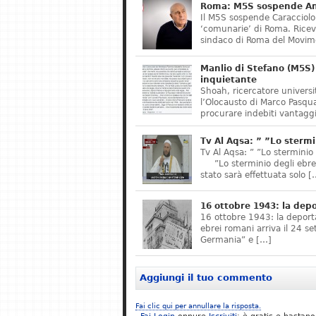
Roma: M5S sospende Ant
Il M5S sospende Caracciolo,
‘comunarie’ di Roma. Riceve
sindaco di Roma del Movime
Manlio di Stefano (M5S) 
inquietante
Shoah, ricercatore universit
l’Olocausto di Marco Pasqua
procurare indebiti vantaggi
Tv Al Aqsa: ” ”Lo stermi
Tv Al Aqsa: ” ”Lo sterminio
”Lo sterminio degli ebrei s
stato sarà effettuata solo [
16 ottobre 1943: la dep
16 ottobre 1943: la deporta
ebrei romani arriva il 24 se
Germania” e […]
Aggiungi il tuo commento
Fai clic qui per annullare la risposta.