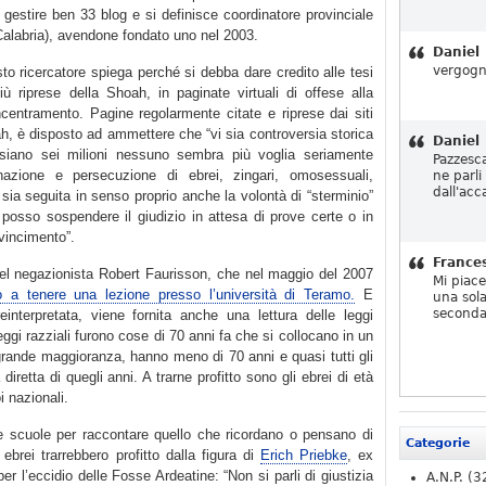
 gestire ben 33 blog e si definisce coordinatore provinciale
Calabria), avendone fondato uno nel 2003.
Daniel
vergogn
esto ricercatore spiega perché si debba dare credito alle tesi
iù riprese della Shoah, in paginate virtuali di offese alla
centramento. Pagine regolarmente citate e riprese dai siti
ah, è disposto ad ammettere che “vi sia controversia storica
Daniel
siano sei milioni nessuno sembra più voglia seriamente
Pazzesc
inazione e persecuzione di ebrei, zingari, omosessuali,
ne parli
dall'acc
e sia seguita in senso proprio anche la volontà di “sterminio”
osso sospendere il giudizio in attesa di prove certe o in
vincimento”.
France
del negazionista Robert Faurisson, che nel maggio del 2007
Mi piac
to a tenere una lezione presso l’università di Teramo.
E
una sola
seconda
einterpretata, viene fornita anche una lettura delle leggi
leggi razziali furono cose di 70 anni fa che si collocano in un
ragrande maggioranza, hanno meno di 70 anni e quasi tutti gli
retta di quegli anni. A trarne profitto sono gli ebrei di età
i nazionali.
le scuole per raccontare quello che ricordano o pensano di
Categorie
ebrei trarrebbero profitto dalla figura di
Erich Priebke
, ex
er l’eccidio delle Fosse Ardeatine: “Non si parli di giustizia
A.N.P.
(3