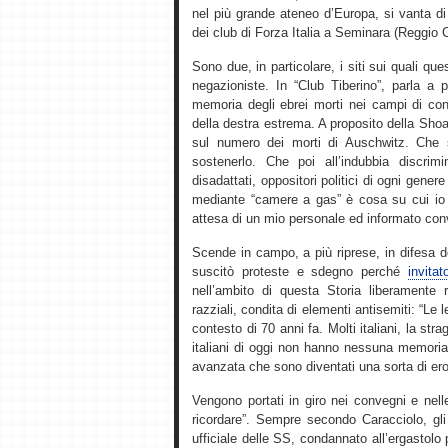
nel più grande ateneo d’Europa, si vanta di
dei club di Forza Italia a Seminara (Reggio 
Sono due, in particolare, i siti sui quali qu
negazioniste. In “Club Tiberino”, parla a p
memoria degli ebrei morti nei campi di con
della destra estrema. A proposito della Sho
sul numero dei morti di Auschwitz. Che 
sostenerlo. Che poi all’indubbia discrim
disadattati, oppositori politici di ogni gener
mediante “camere a gas” è cosa su cui io p
attesa di un mio personale ed informato con
Scende in campo, a più riprese, in difesa 
suscitò proteste e sdegno perché
invita
nell’ambito di questa Storia liberamente r
razziali, condita di elementi antisemiti: “Le 
contesto di 70 anni fa. Molti italiani, la st
italiani di oggi non hanno nessuna memoria di
avanzata che sono diventati una sorta di ero
Vengono portati in giro nei convegni e nel
ricordare”. Sempre secondo Caracciolo, gli 
ufficiale delle SS, condannato all’ergastolo p