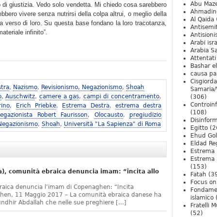
Abu Maz
 di giustizia. Vedo solo vendetta. Mi chiedo cosa sarebbero
Ahmadin
bero vivere senza nutrirsi della colpa altrui, o meglio della
Al Qaida
a verso di loro. Su questa base fondano la loro tracotanza,
Antisemi
teriale infinito”.
Antision
Arabi isra
Arabia S
Attentati
Bashar e
causa pa
Cisgiord
tra
,
Nazismo
,
Revisionismo, Negazionismo
,
Shoah
Samaria/
o
,
Auschwitz
,
camere a gas
,
campi di concentramento
,
(306)
Controin
rino
,
Erich Priebke
,
Estrema Destra
,
estrema destra
(108)
egazionista Robert Faurisson
,
Olocausto
,
pregiudizio
Disinfor
 Negazionismo
,
Shoah
,
Università "La Sapienza" di Roma
Egitto
(2
Ehud Go
Eldad Re
Estrema 
Estrema 
(153)
, comunità ebraica denuncia imam: “incita allo
Fatah
(3
Focus on 
raica denuncia l’imam di Copenaghen: “Incita
Fondame
ghen, 11 Maggio 2017 – La comunità ebraica danese ha
islamico
undhir Abdallah che nelle sue preghiere […]
Fratelli 
(52)