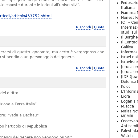
iene spiegato negli ambienti universitari le sue idee
Federazio
e esposte durante le lezioni all’università”.
Italiana
Fiamma N
ticoli/articolo463752.shtml
Honest Re
ICT – Cen
|
Rispondi
Quota
Internazi
studi sul
Il Borghe
Il Contad
Galilea
iberarsi di questo ignorante, ma certo è vergognoso che
Informaz
no stipendio a un personaggio del genere.
Israel na
Israele.n
Jerusale
|
Rispondi
Quota
Jerusale
JIDF (Jew
Defense 
Kolot
L'Informa
del diritto
Licra
Logan’s 
ione a Forza Italia”
M.acca
Malas Not
ttore: “Vada a Dachau”
MEMRI
Osservat
Antisemi
 l’articolo di Repubblica
Palestini
Watch
rsonaggi del genere non vengono puniti”