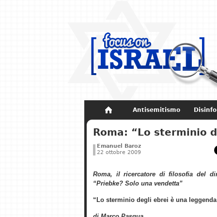
Antisemitismo
Disinf
Non dimenticare
Storia di Israel
Roma: “Lo sterminio d
Emanuel Baroz
22 ottobre 2009
Roma, il ricercatore di filosofia del di
“Priebke? Solo una vendetta”
“Lo sterminio degli ebrei è una leggenda
di Marco Pasqua