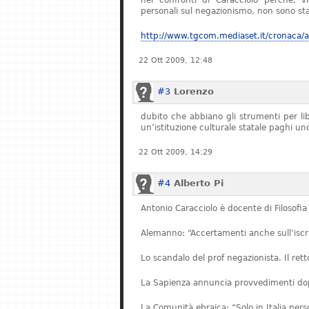
nei confronti di Caracciolo perché, v
personali sul negazionismo, non sono stat
http://www.tgcom.mediaset.it/cronaca/ar
22 Ott 2009, 12:48
#3
Lorenzo
dubito che abbiano gli strumenti per l
un’istituzione culturale statale paghi u
22 Ott 2009, 14:29
#4
Alberto Pi
Antonio Caracciolo è docente di Filosofia 
Alemanno: “Accertamenti anche sull’iscriz
Lo scandalo del prof negazionista. Il re
La Sapienza annuncia provvedimenti dopo
La Comunità ebraica: “Solo in Italia pe