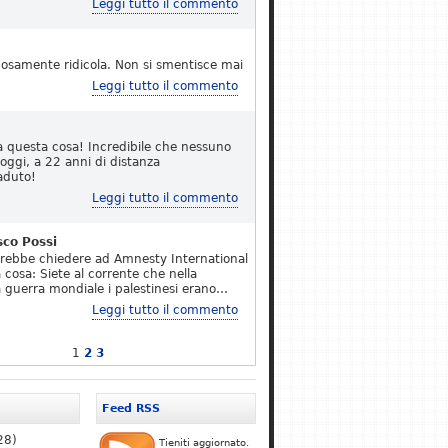
Leggi tutto il commento
osamente ridicola. Non si smentisce mai
Leggi tutto il commento
a questa cosa! Incredibile che nessuno
 oggi, a 22 anni di distanza
aduto!
Leggi tutto il commento
sco Possi
erebbe chiedere ad Amnesty International
 cosa: Siete al corrente che nella
 guerra mondiale i palestinesi erano…
Leggi tutto il commento
1
2
3
Feed RSS
28)
Tieniti aggiornato.