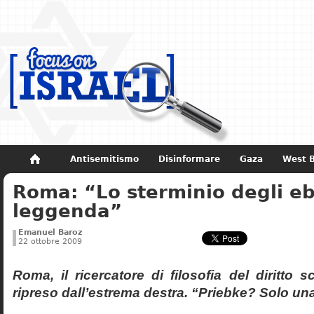
Antisemitismo
Disinformare
Gaza
West 
Roma: “Lo sterminio degli eb
Non dimenticare
Storia di Israele
leggenda”
Emanuel Baroz
22 ottobre 2009
Roma, il ricercatore di filosofia del diritto 
ripreso dall’estrema destra. “Priebke? Solo un