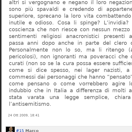
altri si vergognano e negano il loro negazion
sono più spavaldi e credendo di apparten
superiore, sprecano la loro vita combattendo
inutile e odioso. Cosa li spinge? L’invidia? 
coscienza che non riesce con nessun mezzo a
sentimenti religiosi anacronistici presenti
passa anni dopo anche in parte del clero cr
Personalmente non lo so, ma li ritengo (
pericolosi), non ignoranti ma poveracci che
curati (non so se la cura possa essere suffici
come si dice spesso, nei lager nazisti, a 
commessi dai personaggi che hanno “pensato”
come pensano o come vorrebbero agire l
indubbio che in Italia a differenza di molti a
stata varata una legge semplice, chiar
l’antisemitismo.
24 Ott 2009, 18:41
#15
Marco