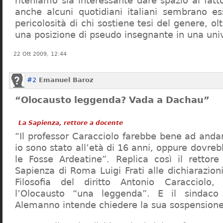
riteniamo sia interessante dare spazio al fa
anche alcuni quotidiani italiani sembrano ess
pericolosità di chi sostiene tesi del genere, o
una posizione di pseudo insegnante in una uni
22 Ott 2009, 12:44
#2
Emanuel Baroz
“Olocausto leggenda? Vada a Dachau”
La Sapienza, rettore a docente
“Il professor Caracciolo farebbe bene ad and
io sono stato all’età di 16 anni, oppure dovre
le Fosse Ardeatine”. Replica così il rettore 
Sapienza di Roma Luigi Frati alle dichiarazioni
Filosofia del diritto Antonio Caracciolo
l’Olocausto “una leggenda”. E il sindac
Alemanno intende chiedere la sua sospensione