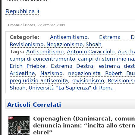
Repubblica.it
Emanuel Baroz
, 22 ottobre 2009
Categorie:
Antisemitismo
,
Estrema De
Revisionismo, Negazionismo
,
Shoah
Tags:
Antisemitismo
,
Antonio Caracciolo
,
Ausch
campi di concentramento
,
campi di sterminio naz
Erich Priebke
,
Estrema Destra
,
estrema dest
Ardeatine
,
Nazismo
,
negazionista Robert Fau
pregiudizio antisemita
,
revisionismo
,
Revisioni
Shoah
,
Università "La Sapienza" di Roma
Articoli Correlati
Copenaghen (Danimarca), comuni
denuncia imam: “incita allo sterm
ebrei”