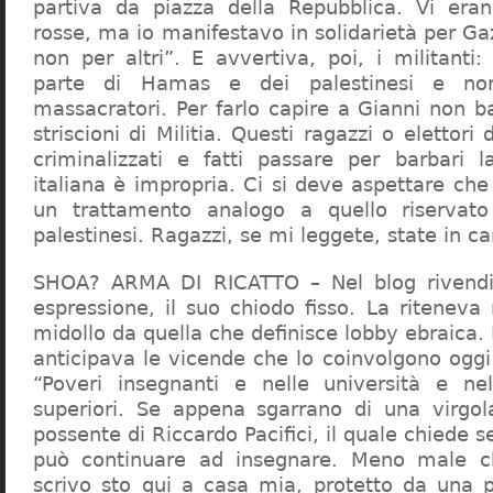
partiva da piazza della Repubblica. Vi era
rosse, ma io manifestavo in solidarietà per Gaz
non per altri”. E avvertiva, poi, i militanti
parte di Hamas e dei palestinesi e non 
massacratori. Per farlo capire a Gianni non b
striscioni di Militia. Questi ragazzi o elettori
criminalizzati e fatti passare per barbari l
italiana è impropria. Ci si deve aspettare che 
un trattamento analogo a quello riserva
palestinesi. Ragazzi, se mi leggete, state in 
SHOA? ARMA DI RICATTO – Nel blog rivendic
espressione, il suo chiodo fisso. La riteneva
midollo da quella che definisce lobby ebraica.
anticipava le vicende che lo coinvolgono oggi
“Poveri insegnanti e nelle università e ne
superiori. Se appena sgarrano di una virgol
possente di Riccardo Pacifici, il quale chiede s
può continuare ad insegnare. Meno male c
scrivo sto qui a casa mia, protetto da una 