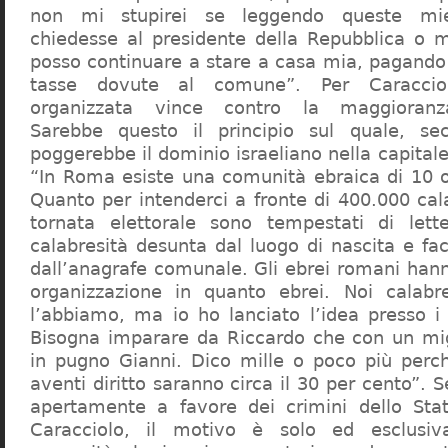
non mi stupirei se leggendo queste mie
chiedesse al presidente della Repubblica o 
posso continuare a stare a casa mia, pagando 
tasse dovute al comune”. Per Caraccio
organizzata vince contro la maggioranza
Sarebbe questo il principio sul quale, se
poggerebbe il dominio israeliano nella capita
“In Roma esiste una comunità ebraica di 10 
Quanto per intenderci a fronte di 400.000 cal
tornata elettorale sono tempestati di lette
calabresità desunta dal luogo di nascita e fa
dall’anagrafe comunale. Gli ebrei romani hann
organizzazione in quanto ebrei. Noi calabr
l’abbiamo, ma io ho lanciato l’idea presso 
Bisogna imparare da Riccardo che con un migl
in pugno Gianni. Dico mille o poco più perch
aventi diritto saranno circa il 30 per cento”. S
apertamente a favore dei crimini dello Stat
Caracciolo, il motivo è solo ed esclusi