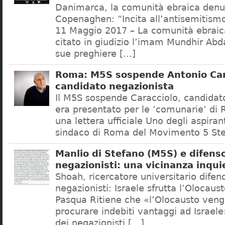
Danimarca, la comunità ebraica denu
Copenaghen: “Incita all’antisemitis
11 Maggio 2017 – La comunità ebrai
citato in giudizio l’imam Mundhir Abd
sue preghiere […]
Roma: M5S sospende Antonio Car
candidato negazionista
Il M5S sospende Caracciolo, candidato
era presentato per le ‘comunarie’ di
una lettera ufficiale Uno degli aspiran
sindaco di Roma del Movimento 5 Ste
Manlio di Stefano (M5S) e difenso
negazionisti: una vicinanza inqui
Shoah, ricercatore universitario difen
negazionisti: Israele sfrutta l’Olocaus
Pasqua Ritiene che «l’Olocausto venga
procurare indebiti vantaggi ad Israele
dei negazionisti […]