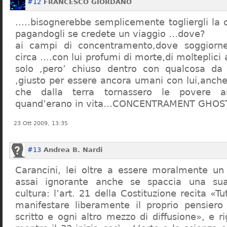
#12
FRANCESCO GIORDANO
…..bisognerebbe semplicemente togliergli la c
pagandogli se credete un viaggio …dove?
ai campi di concentramento,dove soggiorn
circa ….con lui profumi di morte,di molteplici 
solo ,pero’ chiuso dentro con qualcosa d
,giusto per essere ancora umani con lui,anch
che dalla terra tornassero le povere a
quand’erano in vita…CONCENTRAMENT GHOST
23 Ott 2009, 13:35
#13
Andrea B. Nardi
Carancini, lei oltre a essere moralmente un
assai ignorante anche se spaccia una su
cultura: l’art. 21 della Costituzione recita «Tu
manifestare liberamente il proprio pensiero
scritto e ogni altro mezzo di diffusione», e 