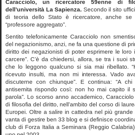
Caracciolo, un ricercatore 59enne di filo
dell’università La Sapienza.
Secondo il sito uffic
di teoria dello Stato è ricercatore, anche se
“professore aggregato”.
Sentito telefonicamente Caracciolo non smentisc
del negazionismo, anzi, ne fa una questione di pri
diritto dei negazionisti di poter esprimere le loro 
carcere”. C’è da chiedersi, allora, se tra i suoi 
che lo leggono qualcuno si sia mai ribellato. 
ricevuto insulti, ma non mi interessa. Vado av
discuterne con chiunque”. E continua: “A ch
antisemita rispondo così: non ho mai capito il s
parola”. Lo scorso anno accademico, Caracciolo
di filosofia del diritto, nell’ambito del corso di laurea
Europei. Oltre a salire in cattedra nel più grande
vanta di gestire ben 33 blog e si definisce coordin
club di Forza Italia a Seminara (Reggio Calabria
uno nel 2003.