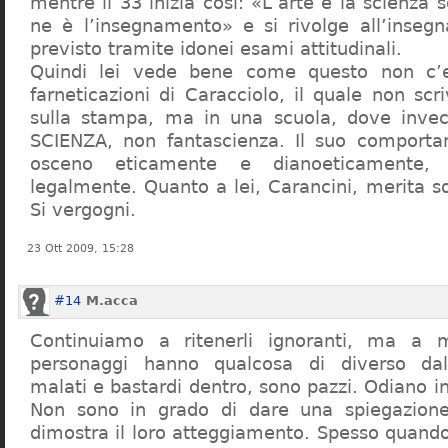
mentre il 33 inizia così: «L’arte e la scienza s
ne è l’insegnamento» e si rivolge all’inseg
previsto tramite idonei esami attitudinali.
Quindi lei vede bene come questo non c’e
farneticazioni di Caracciolo, il quale non scr
sulla stampa, ma in una scuola, dove inve
SCIENZA, non fantascienza. Il suo comport
osceno eticamente e dianoeticamente, 
legalmente. Quanto a lei, Carancini, merita so
Si vergogni.
23 Ott 2009, 15:28
#14
M.acca
Continuiamo a ritenerli ignoranti, ma a 
personaggi hanno qualcosa di diverso dal
malati e bastardi dentro, sono pazzi. Odiano i
Non sono in grado di dare una spiegazione
dimostra il loro atteggiamento. Spesso quando