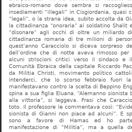
ebraico-romano dove sembra si raccogliess
insediamenti “illegali” in Cisgiordania, quasi c
“legali”, o la strana idea, subito accolta da G
la cittadinanza “onoraria” al soldatino Shali
“disonare” agli occhi di oltre un miliardo d
cittadinanza romana di tre milioni di perso
quest’anno Caracciolo si diceva sorpreso del
dell’ordine che di notte aveva rimosso per
alcuni striscioni critici verso il sindaco e 
Comunità Ebraica della capitale Riccardo Paci
da Militia Christi, movimento politico cattoli
intenderci, che lo scorso febbraio fuori la
manifestavano contro la scelta di Beppino Eng
spina a sua figlia Eluana. “Alemanno sionista
alla vittoria”, si leggeva. Frasi che Caracci
toto. Il professore le commentava così: “Evid
sionista di Gianni non piace ad alcuni”. E s
sono a favore di Hamas ed ho partec
manifestazione di “Militia”, ma a quella 