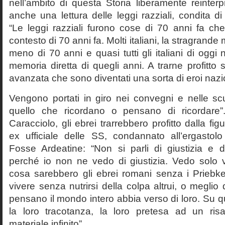
nell’ambito di questa Storia liberamente reinterpr
anche una lettura delle leggi razziali, condita di
“Le leggi razziali furono cose di 70 anni fa che
contesto di 70 anni fa. Molti italiani, la stragran
meno di 70 anni e quasi tutti gli italiani di og
memoria diretta di quegli anni. A trarne profitto 
avanzata che sono diventati una sorta di eroi nazio
Vengono portati in giro nei convegni e nelle sc
quello che ricordano o pensano di ricordare
Caracciolo, gli ebrei trarrebbero profitto dalla fig
ex ufficiale delle SS, condannato all’ergastolo 
Fosse Ardeatine: “Non si parli di giustizia e 
perché io non ne vedo di giustizia. Vedo solo 
cosa sarebbero gli ebrei romani senza i Prieb
vivere senza nutrirsi della colpa altrui, o meglio
pensano il mondo intero abbia verso di loro. Su 
la loro tracotanza, la loro pretesa ad un ris
materiale infinito”.