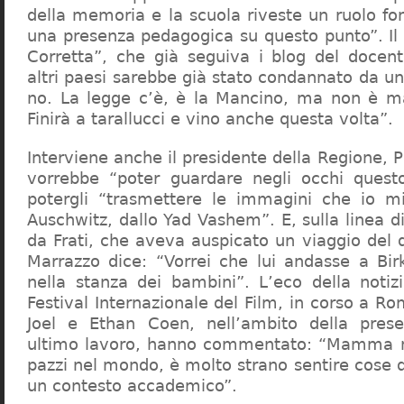
della memoria e la scuola riveste un ruolo f
una presenza pedagogica su questo punto”. Il 
Corretta”, che già seguiva i blog del docen
altri paesi sarebbe già stato condannato da un t
no. La legge c’è, è la Mancino, ma non è ma
Finirà a tarallucci e vino anche questa volta”.
Interviene anche il presidente della Regione, 
vorrebbe “poter guardare negli occhi questo
potergli “trasmettere le immagini che io m
Auschwitz, dallo Yad Vashem”. E, sulla linea 
da Frati, che aveva auspicato un viaggio del
Marrazzo dice: “Vorrei che lui andasse a Bi
nella stanza dei bambini”. L’eco della notiz
Festival Internazionale del Film, in corso a Rom
Joel e Ethan Coen, nell’ambito della prese
ultimo lavoro, hanno commentato: “Mamma m
pazzi nel mondo, è molto strano sentire cose 
un contesto accademico”.