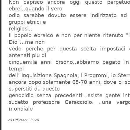
Non capisco ancora oggi questo perpetuo
ebrei..quando il vero
odio sarebbe dovuto essere indirizzato ad
gruppi etnici e
religiosi..
Il popolo ebraico e non per niente ritenuto “
Dio”…ma non
vedo perche per questa scelta impostaci 
antenati piu di
cinquemila anni orsono..abbiamo pagato in
tempi
dell’ Inquisizione Spagnola, i Progromi, lo St
ancora dopo solamente 65-70 anni, dove ci s
superstiti du questo
genocidio senza precedenti…esiste gente int
sudetto professore Caracciolo. ..una verg
mondiale
23 Ott 2009, 05:26