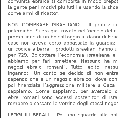
comunità ebraica si comporta in modo prepo
la gente per i motivi più futili e usando la sho
come armi di ricatto”.
NON COMPRARE ISRAELIANO – Il professor
polemiche. Si era già trovato nell’occhio del ci
promozione di un boicottaggio ai danni di Isra
caso non aveva certo abbassato la guardia: 
un codice a barre. I prodotti israeliani hanno u
per 729. Boicottare l’economia israeliana è
abbiamo per farli smettere. Nessuno ha m
negozi ebraici romani”. Tutto lecito, ness
inganno: “Un conto se decido di non entr
sapendo che è un negozio ebraico, dove con 
poi finanziata l’aggressione militare a Gaza
sappiamo. Come sappiamo, per avercelo de
ebrei romani sono accessi sostenitori di Isra
rompere a sassate le vetrine degli stessi negoz
LEGGI ILLIBERALI – Poi uno sguardo alla poli