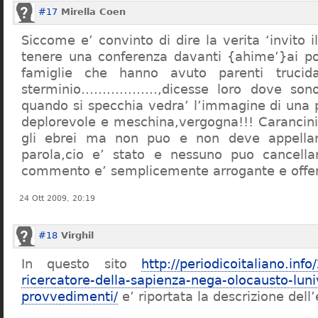
#17
Mirella Coen
Siccome e’ convinto di dire la verita ‘invito i
tenere una conferenza davanti {ahime’}ai poc
famiglie che hanno avuto parenti trucid
sterminio………………,dicesse loro dove sono f
quando si specchia vedra’ l’immagine di una 
deplorevole e meschina,vergogna!!! Carancin
gli ebrei ma non puo e non deve appellarsi
parola,cio e’ stato e nessuno puo cancellar
commento e’ semplicemente arrogante e offe
24 Ott 2009, 20:19
#18
Virghil
In questo sito
http://periodicoitaliano.inf
ricercatore-della-sapienza-nega-olocausto-lun
provvedimenti/
e’ riportata la descrizione dell’