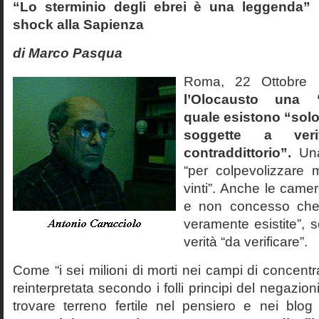
“Lo sterminio degli ebrei è una leggenda” p
shock alla Sapienza
di Marco Pasqua
Roma, 22 Ottobr
l’Olocausto una 
quale esistono “solo 
soggette a veri
contraddittorio”.
Una
“per colpevolizzare 
vinti”. Anche le cam
e non concesso che
veramente esistite”, 
verità “da verificare”.
Come “i sei milioni di morti nei campi di concentr
reinterpretata secondo i folli principi del negazi
trovare terreno fertile nel pensiero e nei blog