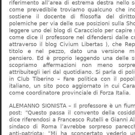
riferimento all’area di estrema destra nello s
come prevedibile troviamo qualcuno che in
sostiene il docente di filosofia del diritt
polemiche per via delle sue posizioni sulla S
leggere uno dei blog di Caracciolo per capire
come dice il professore nel difendersi dalle cr
attraverso il blog Civium Libertas ), che Rep
titolo e nel pezzo, dato una versione mi
pensiero. Ed è proprio leggendo una delle s
scopriamo affermazioni non meno sorpre
attribuitegli ieri dal quotidiano. Si parla di po
in Club Tiberino – Fare politica con il popo
italiano, un sito poco aggiornato in cui Cara
come coordinatore provinciale di Forza Italia.
ALEMANNO SIONISTA – Il professore è un fium
post: “Questo passa il convento della cosid
dice riferendosi a Francesco Rutelli e Gianni 
sindaco di Roma l’avrebbe sorpreso parecch
anti-patriota: “Mi ha sconcertato vederlo u