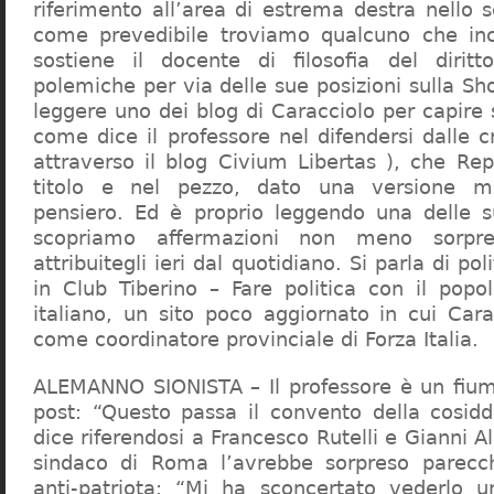
riferimento all’area di estrema destra nello s
come prevedibile troviamo qualcuno che in
sostiene il docente di filosofia del diritt
polemiche per via delle sue posizioni sulla S
leggere uno dei blog di Caracciolo per capire
come dice il professore nel difendersi dalle cr
attraverso il blog Civium Libertas ), che Rep
titolo e nel pezzo, dato una versione mi
pensiero. Ed è proprio leggendo una delle s
scopriamo affermazioni non meno sorpre
attribuitegli ieri dal quotidiano. Si parla di po
in Club Tiberino – Fare politica con il popo
italiano, un sito poco aggiornato in cui Cara
come coordinatore provinciale di Forza Italia.
ALEMANNO SIONISTA – Il professore è un fium
post: “Questo passa il convento della cosid
dice riferendosi a Francesco Rutelli e Gianni 
sindaco di Roma l’avrebbe sorpreso parecch
anti-patriota: “Mi ha sconcertato vederlo u