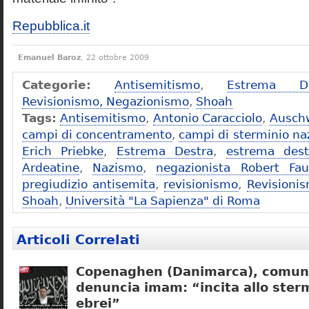
Repubblica.it
Emanuel Baroz
, 22 ottobre 2009
Categorie:
Antisemitismo
,
Estrema De
Revisionismo, Negazionismo
,
Shoah
Tags:
Antisemitismo
,
Antonio Caracciolo
,
Ausch
campi di concentramento
,
campi di sterminio naz
Erich Priebke
,
Estrema Destra
,
estrema dest
Ardeatine
,
Nazismo
,
negazionista Robert Fau
pregiudizio antisemita
,
revisionismo
,
Revisioni
Shoah
,
Università "La Sapienza" di Roma
Articoli Correlati
Copenaghen (Danimarca), comuni
denuncia imam: “incita allo sterm
ebrei”