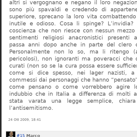
altri si vergognano e negano il loro negazion
sono più spavaldi e credendo di apparten
superiore, sprecano la loro vita combattendo
inutile e odioso. Cosa li spinge? L’invidia? 
coscienza che non riesce con nessun mezzo a
sentimenti religiosi anacronistici presenti
passa anni dopo anche in parte del clero cr
Personalmente non lo so, ma li ritengo (
pericolosi), non ignoranti ma poveracci che
curati (non so se la cura possa essere suffici
come si dice spesso, nei lager nazisti, a 
commessi dai personaggi che hanno “pensato”
come pensano o come vorrebbero agire l
indubbio che in Italia a differenza di molti a
stata varata una legge semplice, chiar
l’antisemitismo.
24 Ott 2009, 18:41
#15
Marco