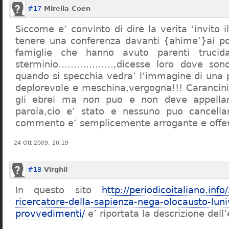
#17
Mirella Coen
Siccome e’ convinto di dire la verita ‘invito i
tenere una conferenza davanti {ahime’}ai poc
famiglie che hanno avuto parenti trucid
sterminio………………,dicesse loro dove sono f
quando si specchia vedra’ l’immagine di una 
deplorevole e meschina,vergogna!!! Carancin
gli ebrei ma non puo e non deve appellarsi
parola,cio e’ stato e nessuno puo cancellar
commento e’ semplicemente arrogante e offe
24 Ott 2009, 20:19
#18
Virghil
In questo sito
http://periodicoitaliano.inf
ricercatore-della-sapienza-nega-olocausto-lun
provvedimenti/
e’ riportata la descrizione dell’