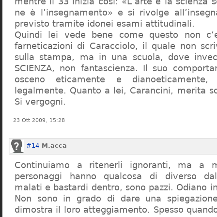
mentre il 33 inizia così: «L’arte e la scienza s
ne è l’insegnamento» e si rivolge all’inseg
previsto tramite idonei esami attitudinali.
Quindi lei vede bene come questo non c’e
farneticazioni di Caracciolo, il quale non scr
sulla stampa, ma in una scuola, dove inve
SCIENZA, non fantascienza. Il suo comport
osceno eticamente e dianoeticamente, 
legalmente. Quanto a lei, Carancini, merita so
Si vergogni.
23 Ott 2009, 15:28
#14
M.acca
Continuiamo a ritenerli ignoranti, ma a 
personaggi hanno qualcosa di diverso dal
malati e bastardi dentro, sono pazzi. Odiano i
Non sono in grado di dare una spiegazione
dimostra il loro atteggiamento. Spesso quando