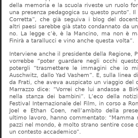
della memoria e la scuola riveste un ruolo f
una presenza pedagogica su questo punto”. Il 
Corretta”, che già seguiva i blog del docen
altri paesi sarebbe già stato condannato da un t
no. La legge c’è, è la Mancino, ma non è ma
Finirà a tarallucci e vino anche questa volta”.
Interviene anche il presidente della Regione, 
vorrebbe “poter guardare negli occhi questo
potergli “trasmettere le immagini che io m
Auschwitz, dallo Yad Vashem”. E, sulla linea 
da Frati, che aveva auspicato un viaggio del
Marrazzo dice: “Vorrei che lui andasse a Bi
nella stanza dei bambini”. L’eco della notiz
Festival Internazionale del Film, in corso a Rom
Joel e Ethan Coen, nell’ambito della prese
ultimo lavoro, hanno commentato: “Mamma m
pazzi nel mondo, è molto strano sentire cose 
un contesto accademico”.