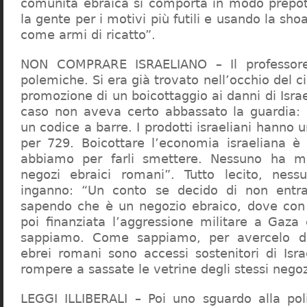
comunità ebraica si comporta in modo prepo
la gente per i motivi più futili e usando la sho
come armi di ricatto”.
NON COMPRARE ISRAELIANO – Il professor
polemiche. Si era già trovato nell’occhio del ci
promozione di un boicottaggio ai danni di Isra
caso non aveva certo abbassato la guardia: 
un codice a barre. I prodotti israeliani hanno u
per 729. Boicottare l’economia israeliana è
abbiamo per farli smettere. Nessuno ha m
negozi ebraici romani”. Tutto lecito, ness
inganno: “Un conto se decido di non entr
sapendo che è un negozio ebraico, dove con 
poi finanziata l’aggressione militare a Gaza
sappiamo. Come sappiamo, per avercelo de
ebrei romani sono accessi sostenitori di Isra
rompere a sassate le vetrine degli stessi negoz
LEGGI ILLIBERALI – Poi uno sguardo alla poli