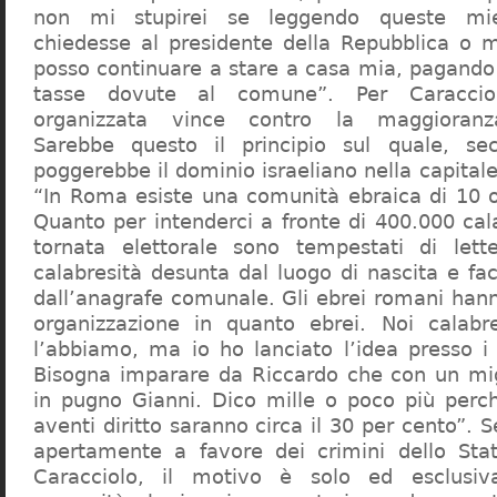
non mi stupirei se leggendo queste mie
chiedesse al presidente della Repubblica o 
posso continuare a stare a casa mia, pagando 
tasse dovute al comune”. Per Caraccio
organizzata vince contro la maggioranza
Sarebbe questo il principio sul quale, se
poggerebbe il dominio israeliano nella capita
“In Roma esiste una comunità ebraica di 10 
Quanto per intenderci a fronte di 400.000 cal
tornata elettorale sono tempestati di lette
calabresità desunta dal luogo di nascita e fa
dall’anagrafe comunale. Gli ebrei romani hann
organizzazione in quanto ebrei. Noi calabr
l’abbiamo, ma io ho lanciato l’idea presso 
Bisogna imparare da Riccardo che con un migl
in pugno Gianni. Dico mille o poco più perch
aventi diritto saranno circa il 30 per cento”. S
apertamente a favore dei crimini dello Stat
Caracciolo, il motivo è solo ed esclusi