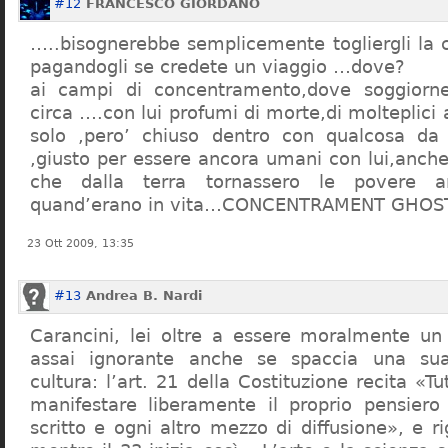
#12
FRANCESCO GIORDANO
…..bisognerebbe semplicemente togliergli la c
pagandogli se credete un viaggio …dove?
ai campi di concentramento,dove soggiorn
circa ….con lui profumi di morte,di molteplici 
solo ,pero’ chiuso dentro con qualcosa d
,giusto per essere ancora umani con lui,anch
che dalla terra tornassero le povere a
quand’erano in vita…CONCENTRAMENT GHOST
23 Ott 2009, 13:35
#13
Andrea B. Nardi
Carancini, lei oltre a essere moralmente un
assai ignorante anche se spaccia una su
cultura: l’art. 21 della Costituzione recita «Tu
manifestare liberamente il proprio pensiero
scritto e ogni altro mezzo di diffusione», e 