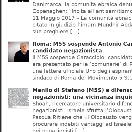
Danimarca, la comunità ebraica denu
Copenaghen: “Incita all’antisemitis
11 Maggio 2017 – La comunità ebrai
citato in giudizio l’imam Mundhir Abd
sue preghiere […]
Roma: M5S sospende Antonio Car
candidato negazionista
Il M5S sospende Caracciolo, candidato
era presentato per le ‘comunarie’ di
una lettera ufficiale Uno degli aspiran
sindaco di Roma del Movimento 5 Ste
Manlio di Stefano (M5S) e difenso
negazionisti: una vicinanza inqui
Shoah, ricercatore universitario difen
negazionisti: Israele sfrutta l’Olocaus
Pasqua Ritiene che «l’Olocausto venga
procurare indebiti vantaggi ad Israele
dei negazionisti […]