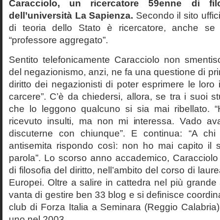
Caracciolo, un ricercatore 59enne di filo
dell’università La Sapienza.
Secondo il sito uffic
di teoria dello Stato è ricercatore, anche se
“professore aggregato”.
Sentito telefonicamente Caracciolo non smentisc
del negazionismo, anzi, ne fa una questione di pri
diritto dei negazionisti di poter esprimere le loro 
carcere”. C’è da chiedersi, allora, se tra i suoi 
che lo leggono qualcuno si sia mai ribellato. 
ricevuto insulti, ma non mi interessa. Vado av
discuterne con chiunque”. E continua: “A ch
antisemita rispondo così: non ho mai capito il s
parola”. Lo scorso anno accademico, Caracciolo
di filosofia del diritto, nell’ambito del corso di laurea
Europei. Oltre a salire in cattedra nel più grande
vanta di gestire ben 33 blog e si definisce coordin
club di Forza Italia a Seminara (Reggio Calabria
uno nel 2003.