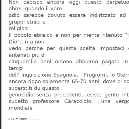
Non capisco ancora oggi questo perpetuo
ebrei..quando il vero
odio sarebbe dovuto essere indirizzato ad
gruppi etnici e
religiosi..
Il popolo ebraico e non per niente ritenuto “
Dio”…ma non
vedo perche per questa scelta impostaci 
antenati piu di
cinquemila anni orsono..abbiamo pagato in
tempi
dell’ Inquisizione Spagnola, i Progromi, lo St
ancora dopo solamente 65-70 anni, dove ci s
superstiti du questo
genocidio senza precedenti…esiste gente int
sudetto professore Caracciolo. ..una verg
mondiale
23 Ott 2009, 05:26