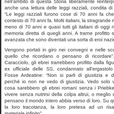
nell’ambito di questa Storia liberamente reinterpr
anche una lettura delle leggi razziali, condita di
“Le leggi razziali furono cose di 70 anni fa che
contesto di 70 anni fa. Molti italiani, la stragran
meno di 70 anni e quasi tutti gli italiani di og
memoria diretta di quegli anni. A trarne profitto 
avanzata che sono diventati una sorta di eroi nazio
Vengono portati in giro nei convegni e nelle sc
quello che ricordano o pensano di ricordare
Caracciolo, gli ebrei trarrebbero profitto dalla fig
ex ufficiale delle SS, condannato all’ergastolo 
Fosse Ardeatine: “Non si parli di giustizia e 
perché io non ne vedo di giustizia. Vedo solo 
cosa sarebbero gli ebrei romani senza i Prieb
vivere senza nutrirsi della colpa altrui, o meglio
pensano il mondo intero abbia verso di loro. Su 
la loro tracotanza, la loro pretesa ad un ris
materiale infinito”.