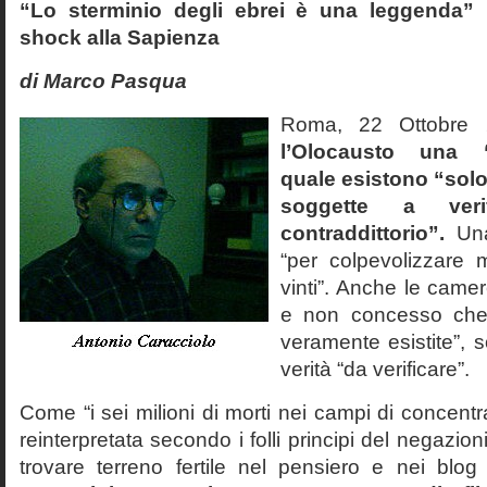
“Lo sterminio degli ebrei è una leggenda” p
shock alla Sapienza
di Marco Pasqua
Roma, 22 Ottobr
l’Olocausto una 
quale esistono “solo 
soggette a veri
contraddittorio”.
Una
“per colpevolizzare 
vinti”. Anche le cam
e non concesso che
veramente esistite”, 
verità “da verificare”.
Come “i sei milioni di morti nei campi di concentr
reinterpretata secondo i folli principi del negazi
trovare terreno fertile nel pensiero e nei blog