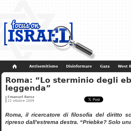
Antisemitismo
Disinformare
Gaza
West 
Roma: “Lo sterminio degli eb
Non dimenticare
Storia di Israele
leggenda”
Emanuel Baroz
22 ottobre 2009
Roma, il ricercatore di filosofia del diritto 
ripreso dall’estrema destra. “Priebke? Solo un