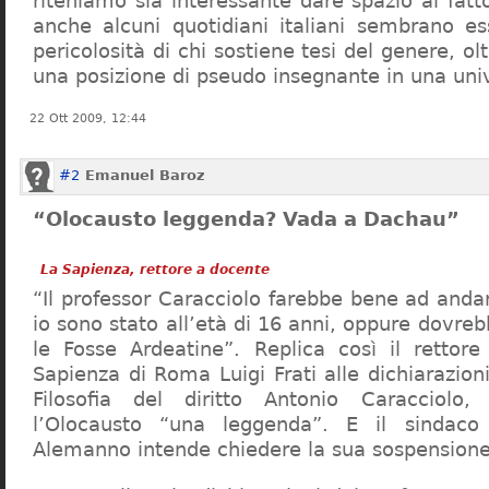
riteniamo sia interessante dare spazio al fa
anche alcuni quotidiani italiani sembrano ess
pericolosità di chi sostiene tesi del genere, o
una posizione di pseudo insegnante in una uni
22 Ott 2009, 12:44
#2
Emanuel Baroz
“Olocausto leggenda? Vada a Dachau”
La Sapienza, rettore a docente
“Il professor Caracciolo farebbe bene ad and
io sono stato all’età di 16 anni, oppure dovre
le Fosse Ardeatine”. Replica così il rettore 
Sapienza di Roma Luigi Frati alle dichiarazioni
Filosofia del diritto Antonio Caracciolo
l’Olocausto “una leggenda”. E il sindac
Alemanno intende chiedere la sua sospensione