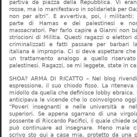
partiva da piazza della Repubblica. Vi era
rosse, ma io manifestavo in solidarietà per Gaz
non per altri”. E avvertiva, poi, i militanti
parte di Hamas e dei palestinesi e non 
massacratori. Per farlo capire a Gianni non b
striscioni di Militia. Questi ragazzi o elettori
criminalizzati e fatti passare per barbari l
italiana è impropria. Ci si deve aspettare che 
un trattamento analogo a quello riserva
palestinesi. Ragazzi, se mi leggete, state in 
SHOA? ARMA DI RICATTO – Nel blog rivendic
espressione, il suo chiodo fisso. La riteneva
midollo da quella che definisce lobby ebraica.
anticipava le vicende che lo coinvolgono oggi
“Poveri insegnanti e nelle università e ne
superiori. Se appena sgarrano di una virgol
possente di Riccardo Pacifici, il quale chiede s
può continuare ad insegnare. Meno male c
scrivo sto qui a casa mia, protetto da una 