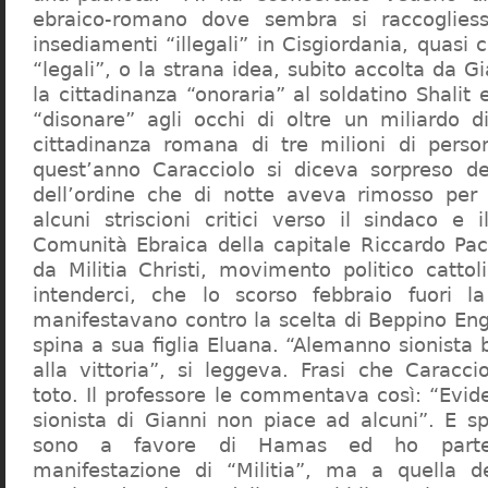
ebraico-romano dove sembra si raccogliess
insediamenti “illegali” in Cisgiordania, quasi c
“legali”, o la strana idea, subito accolta da G
la cittadinanza “onoraria” al soldatino Shali
“disonare” agli occhi di oltre un miliardo d
cittadinanza romana di tre milioni di perso
quest’anno Caracciolo si diceva sorpreso del
dell’ordine che di notte aveva rimosso per
alcuni striscioni critici verso il sindaco e 
Comunità Ebraica della capitale Riccardo Paci
da Militia Christi, movimento politico cattoli
intenderci, che lo scorso febbraio fuori la
manifestavano contro la scelta di Beppino Eng
spina a sua figlia Eluana. “Alemanno sionista
alla vittoria”, si leggeva. Frasi che Caracci
toto. Il professore le commentava così: “Evid
sionista di Gianni non piace ad alcuni”. E s
sono a favore di Hamas ed ho partec
manifestazione di “Militia”, ma a quella 