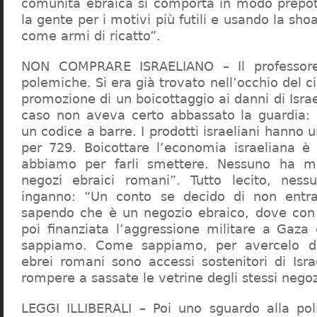
comunità ebraica si comporta in modo prepo
la gente per i motivi più futili e usando la sho
come armi di ricatto”.
NON COMPRARE ISRAELIANO – Il professor
polemiche. Si era già trovato nell’occhio del ci
promozione di un boicottaggio ai danni di Isra
caso non aveva certo abbassato la guardia: 
un codice a barre. I prodotti israeliani hanno u
per 729. Boicottare l’economia israeliana è
abbiamo per farli smettere. Nessuno ha m
negozi ebraici romani”. Tutto lecito, ness
inganno: “Un conto se decido di non entr
sapendo che è un negozio ebraico, dove con 
poi finanziata l’aggressione militare a Gaza
sappiamo. Come sappiamo, per avercelo de
ebrei romani sono accessi sostenitori di Isra
rompere a sassate le vetrine degli stessi negoz
LEGGI ILLIBERALI – Poi uno sguardo alla poli