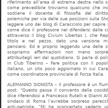
riferimento all’area di estrema destra nello s
come prevedibile troviamo qualcuno che in
sostiene il docente di filosofia del diritt
polemiche per via delle sue posizioni sulla S
leggere uno dei blog di Caracciolo per capire
come dice il professore nel difendersi dalle cr
attraverso il blog Civium Libertas ), che Rep
titolo e nel pezzo, dato una versione mi
pensiero. Ed è proprio leggendo una delle s
scopriamo affermazioni non meno sorpre
attribuitegli ieri dal quotidiano. Si parla di po
in Club Tiberino – Fare politica con il popo
italiano, un sito poco aggiornato in cui Cara
come coordinatore provinciale di Forza Italia.
ALEMANNO SIONISTA – Il professore è un fium
post: “Questo passa il convento della cosid
dice riferendosi a Francesco Rutelli e Gianni 
sindaco di Roma l’avrebbe sorpreso parecch
anti-patriota: “Mi ha sconcertato vederlo u