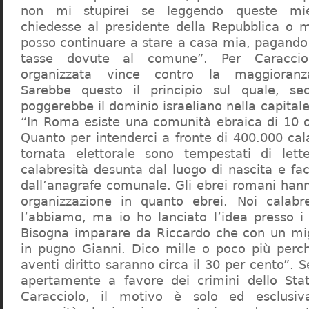
non mi stupirei se leggendo queste mie
chiedesse al presidente della Repubblica o 
posso continuare a stare a casa mia, pagando 
tasse dovute al comune”. Per Caraccio
organizzata vince contro la maggioranza
Sarebbe questo il principio sul quale, se
poggerebbe il dominio israeliano nella capita
“In Roma esiste una comunità ebraica di 10 
Quanto per intenderci a fronte di 400.000 cal
tornata elettorale sono tempestati di lette
calabresità desunta dal luogo di nascita e fa
dall’anagrafe comunale. Gli ebrei romani hann
organizzazione in quanto ebrei. Noi calabr
l’abbiamo, ma io ho lanciato l’idea presso 
Bisogna imparare da Riccardo che con un migl
in pugno Gianni. Dico mille o poco più perch
aventi diritto saranno circa il 30 per cento”. S
apertamente a favore dei crimini dello Stat
Caracciolo, il motivo è solo ed esclusi