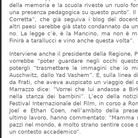
della memoria e la scuola riveste un ruolo f
una presenza pedagogica su questo punto”. Il 
Corretta”, che già seguiva i blog del docen
altri paesi sarebbe già stato condannato da un t
no. La legge c’è, è la Mancino, ma non è ma
Finirà a tarallucci e vino anche questa volta”.
Interviene anche il presidente della Regione, 
vorrebbe “poter guardare negli occhi questo
potergli “trasmettere le immagini che io m
Auschwitz, dallo Yad Vashem”. E, sulla linea 
da Frati, che aveva auspicato un viaggio del
Marrazzo dice: “Vorrei che lui andasse a Bi
nella stanza dei bambini”. L’eco della notiz
Festival Internazionale del Film, in corso a Rom
Joel e Ethan Coen, nell’ambito della prese
ultimo lavoro, hanno commentato: “Mamma m
pazzi nel mondo, è molto strano sentire cose 
un contesto accademico”.