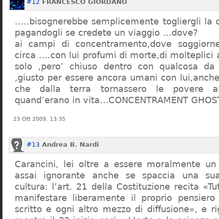
#12
FRANCESCO GIORDANO
…..bisognerebbe semplicemente togliergli la c
pagandogli se credete un viaggio …dove?
ai campi di concentramento,dove soggiorn
circa ….con lui profumi di morte,di molteplici 
solo ,pero’ chiuso dentro con qualcosa d
,giusto per essere ancora umani con lui,anch
che dalla terra tornassero le povere a
quand’erano in vita…CONCENTRAMENT GHOST
23 Ott 2009, 13:35
#13
Andrea B. Nardi
Carancini, lei oltre a essere moralmente un
assai ignorante anche se spaccia una su
cultura: l’art. 21 della Costituzione recita «Tu
manifestare liberamente il proprio pensiero
scritto e ogni altro mezzo di diffusione», e 