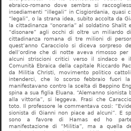
ebraico-romano dove sembra si raccogliess
insediamenti “illegali” in Cisgiordania, quasi c
“legali”, o la strana idea, subito accolta da G
la cittadinanza “onoraria” al soldatino Shali
“disonare” agli occhi di oltre un miliardo d
cittadinanza romana di tre milioni di perso
quest’anno Caracciolo si diceva sorpreso del
dell’ordine che di notte aveva rimosso per
alcuni striscioni critici verso il sindaco e 
Comunità Ebraica della capitale Riccardo Paci
da Militia Christi, movimento politico cattoli
intenderci, che lo scorso febbraio fuori la
manifestavano contro la scelta di Beppino Eng
spina a sua figlia Eluana. “Alemanno sionista
alla vittoria”, si leggeva. Frasi che Caracci
toto. Il professore le commentava così: “Evid
sionista di Gianni non piace ad alcuni”. E s
sono a favore di Hamas ed ho partec
manifestazione di “Militia”, ma a quella 