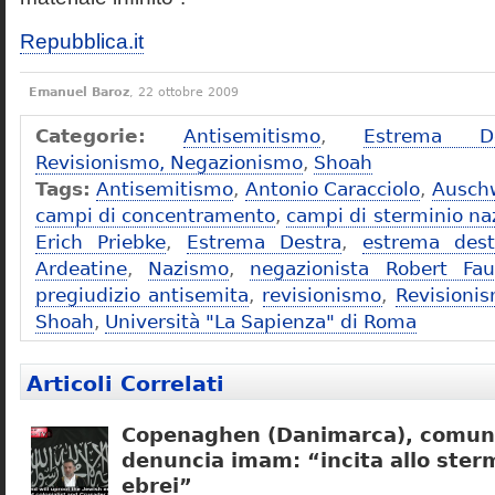
Repubblica.it
Emanuel Baroz
, 22 ottobre 2009
Categorie:
Antisemitismo
,
Estrema De
Revisionismo, Negazionismo
,
Shoah
Tags:
Antisemitismo
,
Antonio Caracciolo
,
Ausch
campi di concentramento
,
campi di sterminio naz
Erich Priebke
,
Estrema Destra
,
estrema dest
Ardeatine
,
Nazismo
,
negazionista Robert Fau
pregiudizio antisemita
,
revisionismo
,
Revisioni
Shoah
,
Università "La Sapienza" di Roma
Articoli Correlati
Copenaghen (Danimarca), comuni
denuncia imam: “incita allo sterm
ebrei”