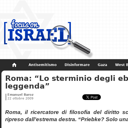
Antisemitismo
Disinformare
Gaza
West 
Roma: “Lo sterminio degli eb
Non dimenticare
Storia di Israele
leggenda”
Emanuel Baroz
22 ottobre 2009
Roma, il ricercatore di filosofia del diritto 
ripreso dall’estrema destra. “Priebke? Solo un