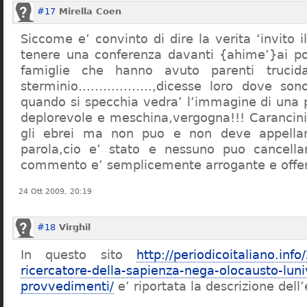
#17
Mirella Coen
Siccome e’ convinto di dire la verita ‘invito i
tenere una conferenza davanti {ahime’}ai poc
famiglie che hanno avuto parenti trucid
sterminio………………,dicesse loro dove sono f
quando si specchia vedra’ l’immagine di una 
deplorevole e meschina,vergogna!!! Carancin
gli ebrei ma non puo e non deve appellarsi
parola,cio e’ stato e nessuno puo cancellar
commento e’ semplicemente arrogante e offe
24 Ott 2009, 20:19
#18
Virghil
In questo sito
http://periodicoitaliano.inf
ricercatore-della-sapienza-nega-olocausto-lun
provvedimenti/
e’ riportata la descrizione dell’