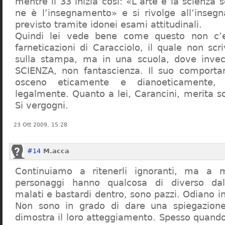
mentre il 33 inizia così: «L’arte e la scienza s
ne è l’insegnamento» e si rivolge all’inseg
previsto tramite idonei esami attitudinali.
Quindi lei vede bene come questo non c’e
farneticazioni di Caracciolo, il quale non scr
sulla stampa, ma in una scuola, dove inve
SCIENZA, non fantascienza. Il suo comport
osceno eticamente e dianoeticamente, 
legalmente. Quanto a lei, Carancini, merita so
Si vergogni.
23 Ott 2009, 15:28
#14
M.acca
Continuiamo a ritenerli ignoranti, ma a 
personaggi hanno qualcosa di diverso dal
malati e bastardi dentro, sono pazzi. Odiano i
Non sono in grado di dare una spiegazione
dimostra il loro atteggiamento. Spesso quando