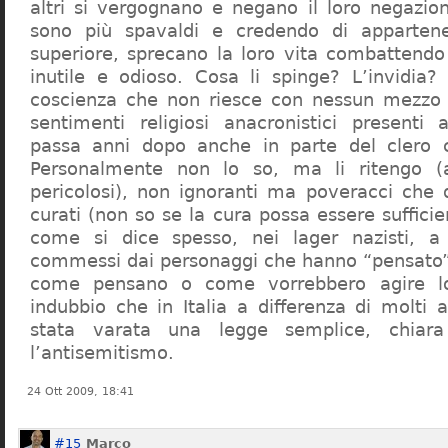
altri si vergognano e negano il loro negazion
sono più spavaldi e credendo di apparten
superiore, sprecano la loro vita combattendo
inutile e odioso. Cosa li spinge? L’invidia? 
coscienza che non riesce con nessun mezzo a
sentimenti religiosi anacronistici presenti
passa anni dopo anche in parte del clero cr
Personalmente non lo so, ma li ritengo (
pericolosi), non ignoranti ma poveracci che
curati (non so se la cura possa essere suffici
come si dice spesso, nei lager nazisti, a 
commessi dai personaggi che hanno “pensato”
come pensano o come vorrebbero agire l
indubbio che in Italia a differenza di molti a
stata varata una legge semplice, chiar
l’antisemitismo.
24 Ott 2009, 18:41
#15
Marco