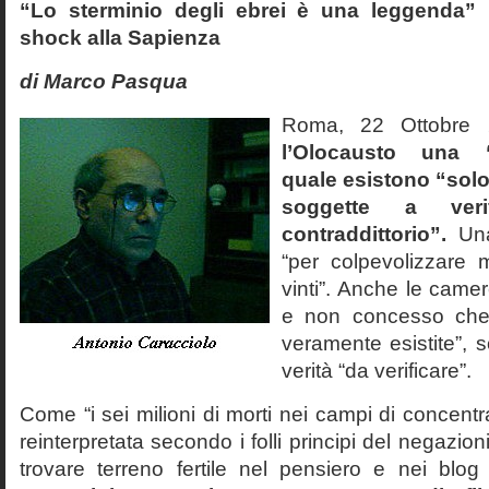
“Lo sterminio degli ebrei è una leggenda” p
shock alla Sapienza
di Marco Pasqua
Roma, 22 Ottobr
l’Olocausto una 
quale esistono “solo 
soggette a veri
contraddittorio”.
Una
“per colpevolizzare 
vinti”. Anche le cam
e non concesso che
veramente esistite”, 
verità “da verificare”.
Come “i sei milioni di morti nei campi di concentr
reinterpretata secondo i folli principi del negazi
trovare terreno fertile nel pensiero e nei blog