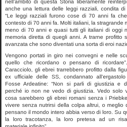
nell’ambito di questa Storia liberamente reinterpr
anche una lettura delle leggi razziali, condita di
“Le leggi razziali furono cose di 70 anni fa che
contesto di 70 anni fa. Molti italiani, la stragran
meno di 70 anni e quasi tutti gli italiani di og
memoria diretta di quegli anni. A trarne profitto 
avanzata che sono diventati una sorta di eroi nazio
Vengono portati in giro nei convegni e nelle sc
quello che ricordano o pensano di ricordare
Caracciolo, gli ebrei trarrebbero profitto dalla fig
ex ufficiale delle SS, condannato all’ergastolo 
Fosse Ardeatine: “Non si parli di giustizia e 
perché io non ne vedo di giustizia. Vedo solo 
cosa sarebbero gli ebrei romani senza i Prieb
vivere senza nutrirsi della colpa altrui, o meglio
pensano il mondo intero abbia verso di loro. Su 
la loro tracotanza, la loro pretesa ad un ris
materiale infinito”.