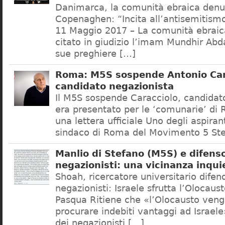
Danimarca, la comunità ebraica denu
Copenaghen: “Incita all’antisemitis
11 Maggio 2017 – La comunità ebrai
citato in giudizio l’imam Mundhir Abd
sue preghiere […]
Roma: M5S sospende Antonio Car
candidato negazionista
Il M5S sospende Caracciolo, candidato
era presentato per le ‘comunarie’ di
una lettera ufficiale Uno degli aspiran
sindaco di Roma del Movimento 5 Ste
Manlio di Stefano (M5S) e difenso
negazionisti: una vicinanza inqui
Shoah, ricercatore universitario difen
negazionisti: Israele sfrutta l’Olocaus
Pasqua Ritiene che «l’Olocausto venga
procurare indebiti vantaggi ad Israele
dei negazionisti […]