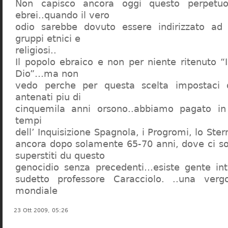
Non capisco ancora oggi questo perpetuo
ebrei..quando il vero
odio sarebbe dovuto essere indirizzato ad
gruppi etnici e
religiosi..
Il popolo ebraico e non per niente ritenuto “
Dio”…ma non
vedo perche per questa scelta impostaci 
antenati piu di
cinquemila anni orsono..abbiamo pagato in
tempi
dell’ Inquisizione Spagnola, i Progromi, lo St
ancora dopo solamente 65-70 anni, dove ci s
superstiti du questo
genocidio senza precedenti…esiste gente int
sudetto professore Caracciolo. ..una verg
mondiale
23 Ott 2009, 05:26