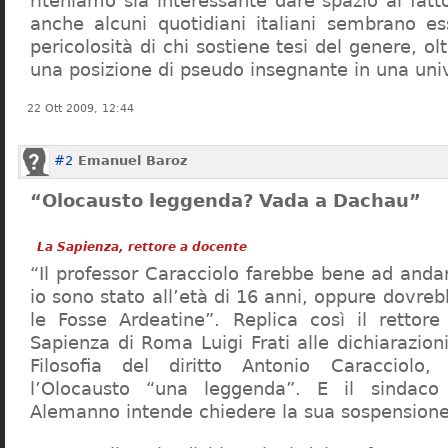
riteniamo sia interessante dare spazio al fa
anche alcuni quotidiani italiani sembrano ess
pericolosità di chi sostiene tesi del genere, o
una posizione di pseudo insegnante in una uni
22 Ott 2009, 12:44
#2
Emanuel Baroz
“Olocausto leggenda? Vada a Dachau”
La Sapienza, rettore a docente
“Il professor Caracciolo farebbe bene ad and
io sono stato all’età di 16 anni, oppure dovre
le Fosse Ardeatine”. Replica così il rettore 
Sapienza di Roma Luigi Frati alle dichiarazioni
Filosofia del diritto Antonio Caracciolo
l’Olocausto “una leggenda”. E il sindac
Alemanno intende chiedere la sua sospensione