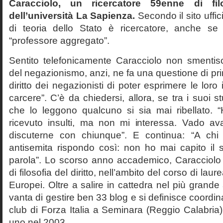
Caracciolo, un ricercatore 59enne di filo
dell’università La Sapienza.
Secondo il sito uffic
di teoria dello Stato è ricercatore, anche se
“professore aggregato”.
Sentito telefonicamente Caracciolo non smentisc
del negazionismo, anzi, ne fa una questione di pri
diritto dei negazionisti di poter esprimere le loro 
carcere”. C’è da chiedersi, allora, se tra i suoi 
che lo leggono qualcuno si sia mai ribellato. 
ricevuto insulti, ma non mi interessa. Vado av
discuterne con chiunque”. E continua: “A ch
antisemita rispondo così: non ho mai capito il s
parola”. Lo scorso anno accademico, Caracciolo
di filosofia del diritto, nell’ambito del corso di laurea
Europei. Oltre a salire in cattedra nel più grande
vanta di gestire ben 33 blog e si definisce coordin
club di Forza Italia a Seminara (Reggio Calabria
uno nel 2003.