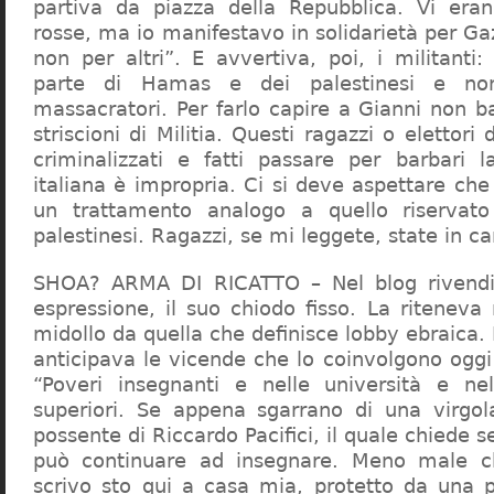
partiva da piazza della Repubblica. Vi era
rosse, ma io manifestavo in solidarietà per Gaz
non per altri”. E avvertiva, poi, i militanti
parte di Hamas e dei palestinesi e non 
massacratori. Per farlo capire a Gianni non b
striscioni di Militia. Questi ragazzi o elettori
criminalizzati e fatti passare per barbari l
italiana è impropria. Ci si deve aspettare che 
un trattamento analogo a quello riserva
palestinesi. Ragazzi, se mi leggete, state in 
SHOA? ARMA DI RICATTO – Nel blog rivendic
espressione, il suo chiodo fisso. La riteneva
midollo da quella che definisce lobby ebraica.
anticipava le vicende che lo coinvolgono oggi
“Poveri insegnanti e nelle università e ne
superiori. Se appena sgarrano di una virgol
possente di Riccardo Pacifici, il quale chiede s
può continuare ad insegnare. Meno male c
scrivo sto qui a casa mia, protetto da una 