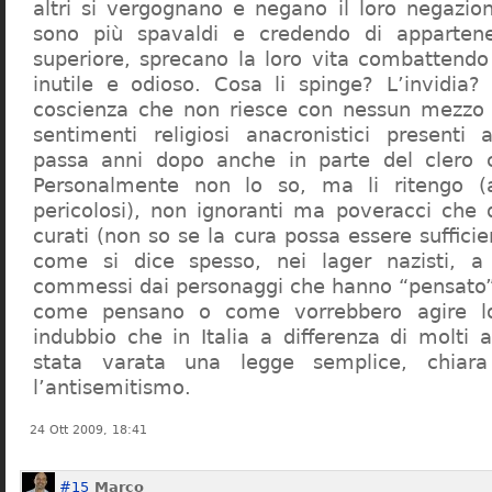
altri si vergognano e negano il loro negazion
sono più spavaldi e credendo di apparten
superiore, sprecano la loro vita combattendo
inutile e odioso. Cosa li spinge? L’invidia? 
coscienza che non riesce con nessun mezzo a
sentimenti religiosi anacronistici presenti
passa anni dopo anche in parte del clero cr
Personalmente non lo so, ma li ritengo (
pericolosi), non ignoranti ma poveracci che
curati (non so se la cura possa essere suffici
come si dice spesso, nei lager nazisti, a 
commessi dai personaggi che hanno “pensato”
come pensano o come vorrebbero agire l
indubbio che in Italia a differenza di molti a
stata varata una legge semplice, chiar
l’antisemitismo.
24 Ott 2009, 18:41
#15
Marco