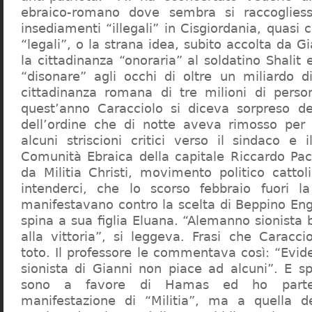
ebraico-romano dove sembra si raccogliess
insediamenti “illegali” in Cisgiordania, quasi c
“legali”, o la strana idea, subito accolta da G
la cittadinanza “onoraria” al soldatino Shali
“disonare” agli occhi di oltre un miliardo d
cittadinanza romana di tre milioni di perso
quest’anno Caracciolo si diceva sorpreso del
dell’ordine che di notte aveva rimosso per
alcuni striscioni critici verso il sindaco e 
Comunità Ebraica della capitale Riccardo Paci
da Militia Christi, movimento politico cattoli
intenderci, che lo scorso febbraio fuori la
manifestavano contro la scelta di Beppino Eng
spina a sua figlia Eluana. “Alemanno sionista
alla vittoria”, si leggeva. Frasi che Caracci
toto. Il professore le commentava così: “Evid
sionista di Gianni non piace ad alcuni”. E s
sono a favore di Hamas ed ho partec
manifestazione di “Militia”, ma a quella 