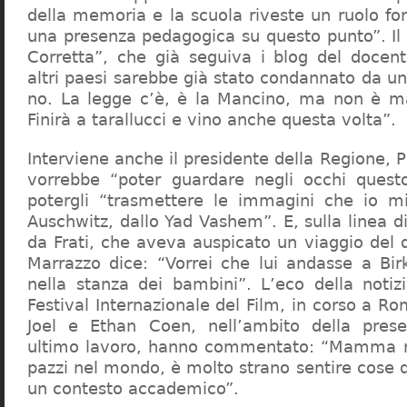
della memoria e la scuola riveste un ruolo f
una presenza pedagogica su questo punto”. Il 
Corretta”, che già seguiva i blog del docen
altri paesi sarebbe già stato condannato da un t
no. La legge c’è, è la Mancino, ma non è ma
Finirà a tarallucci e vino anche questa volta”.
Interviene anche il presidente della Regione, 
vorrebbe “poter guardare negli occhi questo
potergli “trasmettere le immagini che io m
Auschwitz, dallo Yad Vashem”. E, sulla linea 
da Frati, che aveva auspicato un viaggio del
Marrazzo dice: “Vorrei che lui andasse a Bi
nella stanza dei bambini”. L’eco della notiz
Festival Internazionale del Film, in corso a Rom
Joel e Ethan Coen, nell’ambito della prese
ultimo lavoro, hanno commentato: “Mamma m
pazzi nel mondo, è molto strano sentire cose 
un contesto accademico”.