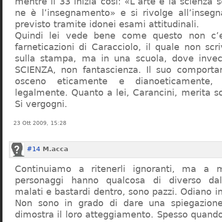
mentre il 33 inizia così: «L’arte e la scienza s
ne è l’insegnamento» e si rivolge all’inseg
previsto tramite idonei esami attitudinali.
Quindi lei vede bene come questo non c’e
farneticazioni di Caracciolo, il quale non scr
sulla stampa, ma in una scuola, dove inve
SCIENZA, non fantascienza. Il suo comport
osceno eticamente e dianoeticamente, 
legalmente. Quanto a lei, Carancini, merita so
Si vergogni.
23 Ott 2009, 15:28
#14
M.acca
Continuiamo a ritenerli ignoranti, ma a 
personaggi hanno qualcosa di diverso dal
malati e bastardi dentro, sono pazzi. Odiano i
Non sono in grado di dare una spiegazione
dimostra il loro atteggiamento. Spesso quando