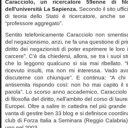
Caracciolo, un ricercatore 59enne di filo
dell’università La Sapienza.
Secondo il sito uffic
di teoria dello Stato è ricercatore, anche se
“professore aggregato”.
Sentito telefonicamente Caracciolo non smentisc
del negazionismo, anzi, ne fa una questione di pri
diritto dei negazionisti di poter esprimere le loro 
carcere”. C’è da chiedersi, allora, se tra i suoi 
che lo leggono qualcuno si sia mai ribellato. 
ricevuto insulti, ma non mi interessa. Vado av
discuterne con chiunque”. E continua: “A ch
antisemita rispondo così: non ho mai capito il s
parola”. Lo scorso anno accademico, Caracciolo
di filosofia del diritto, nell’ambito del corso di laurea
Europei. Oltre a salire in cattedra nel più grande
vanta di gestire ben 33 blog e si definisce coordin
club di Forza Italia a Seminara (Reggio Calabria
uno nel 2003.