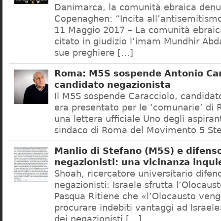
Danimarca, la comunità ebraica denu
Copenaghen: “Incita all’antisemitis
11 Maggio 2017 – La comunità ebrai
citato in giudizio l’imam Mundhir Abd
sue preghiere […]
Roma: M5S sospende Antonio Car
candidato negazionista
Il M5S sospende Caracciolo, candidato
era presentato per le ‘comunarie’ di
una lettera ufficiale Uno degli aspiran
sindaco di Roma del Movimento 5 Ste
Manlio di Stefano (M5S) e difenso
negazionisti: una vicinanza inqui
Shoah, ricercatore universitario difen
negazionisti: Israele sfrutta l’Olocaus
Pasqua Ritiene che «l’Olocausto venga
procurare indebiti vantaggi ad Israele
dei negazionisti […]