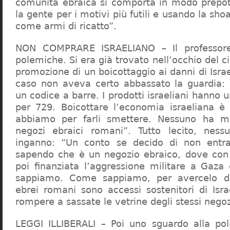
comunità ebraica si comporta in modo prepo
la gente per i motivi più futili e usando la sho
come armi di ricatto”.
NON COMPRARE ISRAELIANO – Il professor
polemiche. Si era già trovato nell’occhio del ci
promozione di un boicottaggio ai danni di Isra
caso non aveva certo abbassato la guardia: 
un codice a barre. I prodotti israeliani hanno u
per 729. Boicottare l’economia israeliana è
abbiamo per farli smettere. Nessuno ha m
negozi ebraici romani”. Tutto lecito, ness
inganno: “Un conto se decido di non entr
sapendo che è un negozio ebraico, dove con 
poi finanziata l’aggressione militare a Gaza
sappiamo. Come sappiamo, per avercelo de
ebrei romani sono accessi sostenitori di Isra
rompere a sassate le vetrine degli stessi negoz
LEGGI ILLIBERALI – Poi uno sguardo alla poli