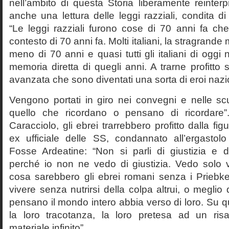
nell’ambito di questa Storia liberamente reinterpr
anche una lettura delle leggi razziali, condita di
“Le leggi razziali furono cose di 70 anni fa che
contesto di 70 anni fa. Molti italiani, la stragran
meno di 70 anni e quasi tutti gli italiani di og
memoria diretta di quegli anni. A trarne profitto 
avanzata che sono diventati una sorta di eroi nazio
Vengono portati in giro nei convegni e nelle sc
quello che ricordano o pensano di ricordare
Caracciolo, gli ebrei trarrebbero profitto dalla fig
ex ufficiale delle SS, condannato all’ergastolo 
Fosse Ardeatine: “Non si parli di giustizia e 
perché io non ne vedo di giustizia. Vedo solo 
cosa sarebbero gli ebrei romani senza i Prieb
vivere senza nutrirsi della colpa altrui, o meglio
pensano il mondo intero abbia verso di loro. Su 
la loro tracotanza, la loro pretesa ad un ris
materiale infinito”.