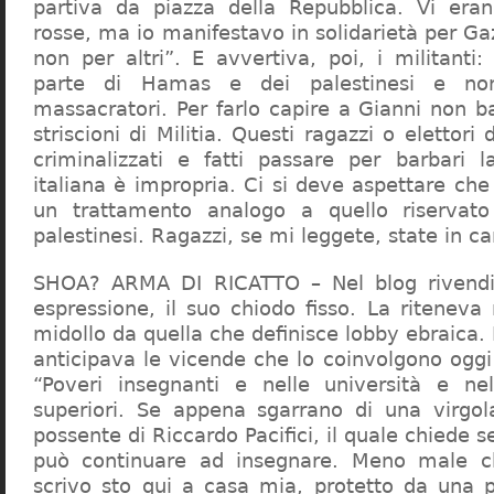
partiva da piazza della Repubblica. Vi era
rosse, ma io manifestavo in solidarietà per Gaz
non per altri”. E avvertiva, poi, i militanti
parte di Hamas e dei palestinesi e non 
massacratori. Per farlo capire a Gianni non b
striscioni di Militia. Questi ragazzi o elettori
criminalizzati e fatti passare per barbari l
italiana è impropria. Ci si deve aspettare che 
un trattamento analogo a quello riserva
palestinesi. Ragazzi, se mi leggete, state in 
SHOA? ARMA DI RICATTO – Nel blog rivendic
espressione, il suo chiodo fisso. La riteneva
midollo da quella che definisce lobby ebraica.
anticipava le vicende che lo coinvolgono oggi
“Poveri insegnanti e nelle università e ne
superiori. Se appena sgarrano di una virgol
possente di Riccardo Pacifici, il quale chiede s
può continuare ad insegnare. Meno male c
scrivo sto qui a casa mia, protetto da una 