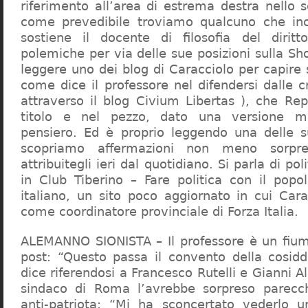
riferimento all’area di estrema destra nello s
come prevedibile troviamo qualcuno che in
sostiene il docente di filosofia del diritt
polemiche per via delle sue posizioni sulla S
leggere uno dei blog di Caracciolo per capire
come dice il professore nel difendersi dalle cr
attraverso il blog Civium Libertas ), che Rep
titolo e nel pezzo, dato una versione mi
pensiero. Ed è proprio leggendo una delle s
scopriamo affermazioni non meno sorpre
attribuitegli ieri dal quotidiano. Si parla di po
in Club Tiberino – Fare politica con il popo
italiano, un sito poco aggiornato in cui Cara
come coordinatore provinciale di Forza Italia.
ALEMANNO SIONISTA – Il professore è un fium
post: “Questo passa il convento della cosid
dice riferendosi a Francesco Rutelli e Gianni 
sindaco di Roma l’avrebbe sorpreso parecch
anti-patriota: “Mi ha sconcertato vederlo u