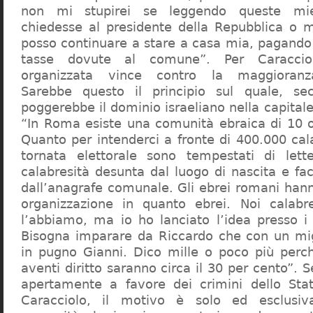
non mi stupirei se leggendo queste mie
chiedesse al presidente della Repubblica o 
posso continuare a stare a casa mia, pagando 
tasse dovute al comune”. Per Caraccio
organizzata vince contro la maggioranza
Sarebbe questo il principio sul quale, se
poggerebbe il dominio israeliano nella capita
“In Roma esiste una comunità ebraica di 10 
Quanto per intenderci a fronte di 400.000 cal
tornata elettorale sono tempestati di lette
calabresità desunta dal luogo di nascita e fa
dall’anagrafe comunale. Gli ebrei romani hann
organizzazione in quanto ebrei. Noi calabr
l’abbiamo, ma io ho lanciato l’idea presso 
Bisogna imparare da Riccardo che con un migl
in pugno Gianni. Dico mille o poco più perch
aventi diritto saranno circa il 30 per cento”. S
apertamente a favore dei crimini dello Stat
Caracciolo, il motivo è solo ed esclusi