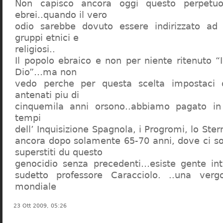
Non capisco ancora oggi questo perpetuo
ebrei..quando il vero
odio sarebbe dovuto essere indirizzato ad
gruppi etnici e
religiosi..
Il popolo ebraico e non per niente ritenuto “
Dio”…ma non
vedo perche per questa scelta impostaci 
antenati piu di
cinquemila anni orsono..abbiamo pagato in
tempi
dell’ Inquisizione Spagnola, i Progromi, lo St
ancora dopo solamente 65-70 anni, dove ci s
superstiti du questo
genocidio senza precedenti…esiste gente int
sudetto professore Caracciolo. ..una verg
mondiale
23 Ott 2009, 05:26