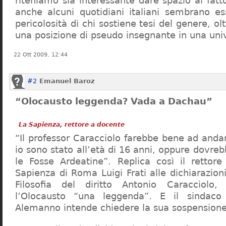
riteniamo sia interessante dare spazio al fa
anche alcuni quotidiani italiani sembrano ess
pericolosità di chi sostiene tesi del genere, o
una posizione di pseudo insegnante in una uni
22 Ott 2009, 12:44
#2
Emanuel Baroz
“Olocausto leggenda? Vada a Dachau”
La Sapienza, rettore a docente
“Il professor Caracciolo farebbe bene ad and
io sono stato all’età di 16 anni, oppure dovre
le Fosse Ardeatine”. Replica così il rettore 
Sapienza di Roma Luigi Frati alle dichiarazioni
Filosofia del diritto Antonio Caracciolo
l’Olocausto “una leggenda”. E il sindac
Alemanno intende chiedere la sua sospensione