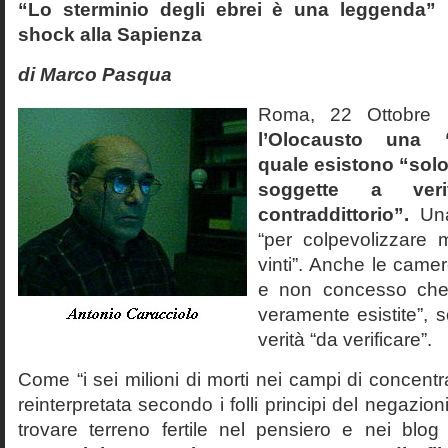
“Lo sterminio degli ebrei è una leggenda” p
shock alla Sapienza
di Marco Pasqua
Roma, 22 Ottobr
l’Olocausto una 
quale esistono “solo 
soggette a veri
contraddittorio”.
Una
“per colpevolizzare 
vinti”. Anche le cam
e non concesso che
veramente esistite”, 
verità “da verificare”.
Come “i sei milioni di morti nei campi di concentr
reinterpretata secondo i folli principi del negazi
trovare terreno fertile nel pensiero e nei blog