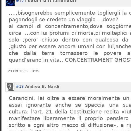
#12
FRANCESCO GIORDANO
…..bisognerebbe semplicemente togliergli la c
pagandogli se credete un viaggio …dove?
ai campi di concentramento,dove soggiorn
circa ….con lui profumi di morte,di molteplici 
solo ,pero’ chiuso dentro con qualcosa d
,giusto per essere ancora umani con lui,anch
che dalla terra tornassero le povere a
quand’erano in vita…CONCENTRAMENT GHOST
23 Ott 2009, 13:35
#13
Andrea B. Nardi
Carancini, lei oltre a essere moralmente un
assai ignorante anche se spaccia una su
cultura: l’art. 21 della Costituzione recita «Tu
manifestare liberamente il proprio pensiero
scritto e ogni altro mezzo di diffusione», e 