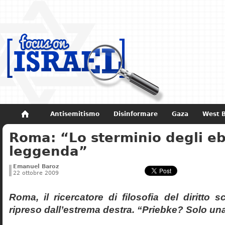
Antisemitismo
Disinformare
Gaza
West 
Roma: “Lo sterminio degli eb
Non dimenticare
Storia di Israele
leggenda”
Emanuel Baroz
22 ottobre 2009
Roma, il ricercatore di filosofia del diritto 
ripreso dall’estrema destra. “Priebke? Solo un