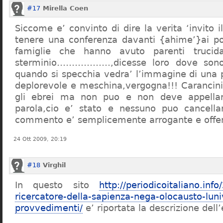
#17
Mirella Coen
Siccome e’ convinto di dire la verita ‘invito i
tenere una conferenza davanti {ahime’}ai poc
famiglie che hanno avuto parenti trucid
sterminio………………,dicesse loro dove sono f
quando si specchia vedra’ l’immagine di una 
deplorevole e meschina,vergogna!!! Carancin
gli ebrei ma non puo e non deve appellarsi
parola,cio e’ stato e nessuno puo cancellar
commento e’ semplicemente arrogante e offe
24 Ott 2009, 20:19
#18
Virghil
In questo sito
http://periodicoitaliano.inf
ricercatore-della-sapienza-nega-olocausto-lun
provvedimenti/
e’ riportata la descrizione dell’