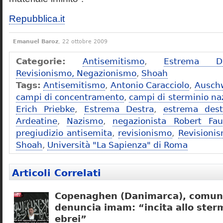
Repubblica.it
Emanuel Baroz
, 22 ottobre 2009
Categorie:
Antisemitismo
,
Estrema De
Revisionismo, Negazionismo
,
Shoah
Tags:
Antisemitismo
,
Antonio Caracciolo
,
Ausch
campi di concentramento
,
campi di sterminio naz
Erich Priebke
,
Estrema Destra
,
estrema dest
Ardeatine
,
Nazismo
,
negazionista Robert Fau
pregiudizio antisemita
,
revisionismo
,
Revisioni
Shoah
,
Università "La Sapienza" di Roma
Articoli Correlati
Copenaghen (Danimarca), comuni
denuncia imam: “incita allo sterm
ebrei”