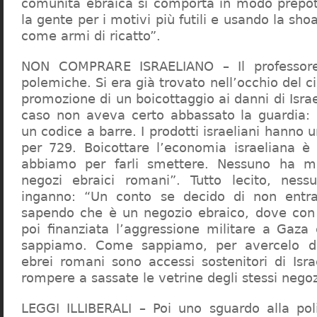
comunità ebraica si comporta in modo prepo
la gente per i motivi più futili e usando la sho
come armi di ricatto”.
NON COMPRARE ISRAELIANO – Il professor
polemiche. Si era già trovato nell’occhio del ci
promozione di un boicottaggio ai danni di Isra
caso non aveva certo abbassato la guardia: 
un codice a barre. I prodotti israeliani hanno u
per 729. Boicottare l’economia israeliana è
abbiamo per farli smettere. Nessuno ha m
negozi ebraici romani”. Tutto lecito, ness
inganno: “Un conto se decido di non entr
sapendo che è un negozio ebraico, dove con 
poi finanziata l’aggressione militare a Gaza
sappiamo. Come sappiamo, per avercelo de
ebrei romani sono accessi sostenitori di Isra
rompere a sassate le vetrine degli stessi negoz
LEGGI ILLIBERALI – Poi uno sguardo alla poli