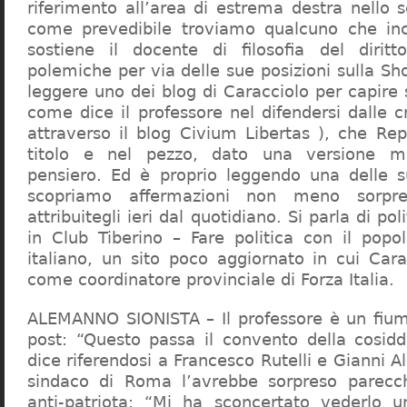
riferimento all’area di estrema destra nello s
come prevedibile troviamo qualcuno che in
sostiene il docente di filosofia del diritt
polemiche per via delle sue posizioni sulla S
leggere uno dei blog di Caracciolo per capire
come dice il professore nel difendersi dalle cr
attraverso il blog Civium Libertas ), che Rep
titolo e nel pezzo, dato una versione mi
pensiero. Ed è proprio leggendo una delle s
scopriamo affermazioni non meno sorpre
attribuitegli ieri dal quotidiano. Si parla di po
in Club Tiberino – Fare politica con il popo
italiano, un sito poco aggiornato in cui Cara
come coordinatore provinciale di Forza Italia.
ALEMANNO SIONISTA – Il professore è un fium
post: “Questo passa il convento della cosid
dice riferendosi a Francesco Rutelli e Gianni 
sindaco di Roma l’avrebbe sorpreso parecch
anti-patriota: “Mi ha sconcertato vederlo u