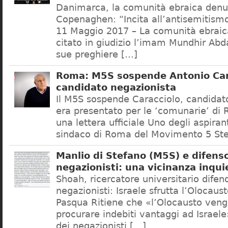
Danimarca, la comunità ebraica denu
Copenaghen: “Incita all’antisemitis
11 Maggio 2017 – La comunità ebrai
citato in giudizio l’imam Mundhir Abd
sue preghiere […]
Roma: M5S sospende Antonio Car
candidato negazionista
Il M5S sospende Caracciolo, candidato
era presentato per le ‘comunarie’ di
una lettera ufficiale Uno degli aspiran
sindaco di Roma del Movimento 5 Ste
Manlio di Stefano (M5S) e difenso
negazionisti: una vicinanza inqui
Shoah, ricercatore universitario difen
negazionisti: Israele sfrutta l’Olocaus
Pasqua Ritiene che «l’Olocausto venga
procurare indebiti vantaggi ad Israele
dei negazionisti […]