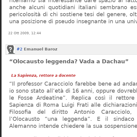
riteniamo sia interessante dare spazio al fa
anche alcuni quotidiani italiani sembrano ess
pericolosità di chi sostiene tesi del genere, o
una posizione di pseudo insegnante in una uni
22 Ott 2009, 12:44
#2
Emanuel Baroz
“Olocausto leggenda? Vada a Dachau”
La Sapienza, rettore a docente
“Il professor Caracciolo farebbe bene ad and
io sono stato all’età di 16 anni, oppure dovre
le Fosse Ardeatine”. Replica così il rettore 
Sapienza di Roma Luigi Frati alle dichiarazioni
Filosofia del diritto Antonio Caracciolo
l’Olocausto “una leggenda”. E il sindac
Alemanno intende chiedere la sua sospensione