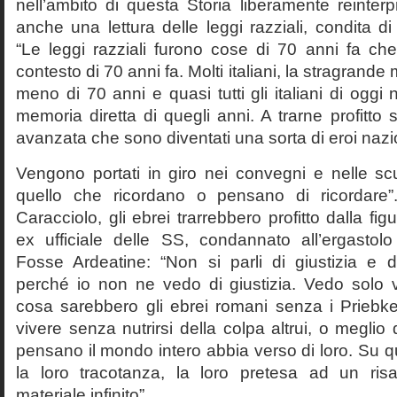
nell’ambito di questa Storia liberamente reinterpr
anche una lettura delle leggi razziali, condita di
“Le leggi razziali furono cose di 70 anni fa che
contesto di 70 anni fa. Molti italiani, la stragran
meno di 70 anni e quasi tutti gli italiani di og
memoria diretta di quegli anni. A trarne profitto 
avanzata che sono diventati una sorta di eroi nazio
Vengono portati in giro nei convegni e nelle sc
quello che ricordano o pensano di ricordare
Caracciolo, gli ebrei trarrebbero profitto dalla fig
ex ufficiale delle SS, condannato all’ergastolo 
Fosse Ardeatine: “Non si parli di giustizia e 
perché io non ne vedo di giustizia. Vedo solo 
cosa sarebbero gli ebrei romani senza i Prieb
vivere senza nutrirsi della colpa altrui, o meglio
pensano il mondo intero abbia verso di loro. Su 
la loro tracotanza, la loro pretesa ad un ris
materiale infinito”.