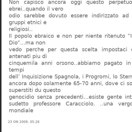
Non capisco ancora oggi questo perpetuo
ebrei..quando il vero
odio sarebbe dovuto essere indirizzato ad
gruppi etnici e
religiosi..
Il popolo ebraico e non per niente ritenuto “
Dio”…ma non
vedo perche per questa scelta impostaci 
antenati piu di
cinquemila anni orsono..abbiamo pagato in
tempi
dell’ Inquisizione Spagnola, i Progromi, lo St
ancora dopo solamente 65-70 anni, dove ci s
superstiti du questo
genocidio senza precedenti…esiste gente int
sudetto professore Caracciolo. ..una verg
mondiale
23 Ott 2009, 05:26