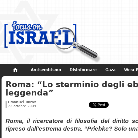
Antisemitismo
Disinformare
Gaza
West 
Roma: “Lo sterminio degli eb
Non dimenticare
Storia di Israele
leggenda”
Emanuel Baroz
22 ottobre 2009
Roma, il ricercatore di filosofia del diritto 
ripreso dall’estrema destra. “Priebke? Solo un