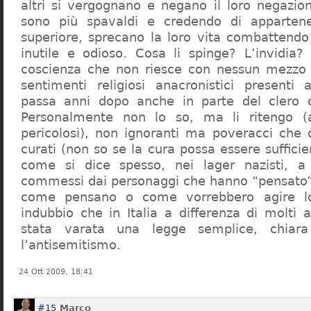
altri si vergognano e negano il loro negazion
sono più spavaldi e credendo di apparten
superiore, sprecano la loro vita combattendo
inutile e odioso. Cosa li spinge? L’invidia? 
coscienza che non riesce con nessun mezzo a
sentimenti religiosi anacronistici presenti
passa anni dopo anche in parte del clero cr
Personalmente non lo so, ma li ritengo (
pericolosi), non ignoranti ma poveracci che
curati (non so se la cura possa essere suffici
come si dice spesso, nei lager nazisti, a 
commessi dai personaggi che hanno “pensato”
come pensano o come vorrebbero agire l
indubbio che in Italia a differenza di molti a
stata varata una legge semplice, chiar
l’antisemitismo.
24 Ott 2009, 18:41
#15
Marco