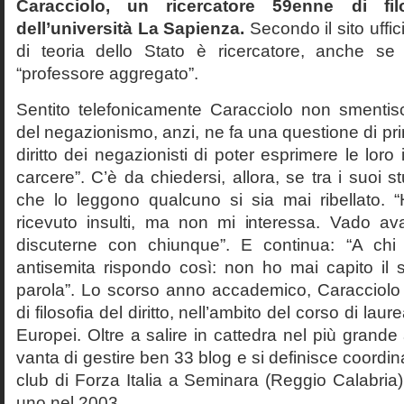
Caracciolo, un ricercatore 59enne di filo
dell’università La Sapienza.
Secondo il sito uffic
di teoria dello Stato è ricercatore, anche se
“professore aggregato”.
Sentito telefonicamente Caracciolo non smentisc
del negazionismo, anzi, ne fa una questione di pri
diritto dei negazionisti di poter esprimere le loro 
carcere”. C’è da chiedersi, allora, se tra i suoi 
che lo leggono qualcuno si sia mai ribellato. 
ricevuto insulti, ma non mi interessa. Vado av
discuterne con chiunque”. E continua: “A ch
antisemita rispondo così: non ho mai capito il s
parola”. Lo scorso anno accademico, Caracciolo
di filosofia del diritto, nell’ambito del corso di laurea
Europei. Oltre a salire in cattedra nel più grande
vanta di gestire ben 33 blog e si definisce coordin
club di Forza Italia a Seminara (Reggio Calabria
uno nel 2003.