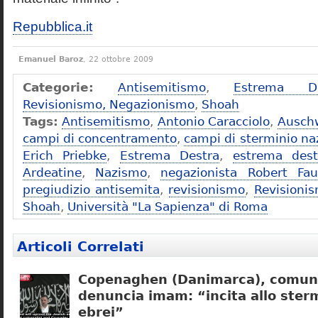
Repubblica.it
Emanuel Baroz
, 22 ottobre 2009
Categorie:
Antisemitismo
,
Estrema De
Revisionismo, Negazionismo
,
Shoah
Tags:
Antisemitismo
,
Antonio Caracciolo
,
Ausch
campi di concentramento
,
campi di sterminio naz
Erich Priebke
,
Estrema Destra
,
estrema dest
Ardeatine
,
Nazismo
,
negazionista Robert Fau
pregiudizio antisemita
,
revisionismo
,
Revisioni
Shoah
,
Università "La Sapienza" di Roma
Articoli Correlati
Copenaghen (Danimarca), comuni
denuncia imam: “incita allo sterm
ebrei”