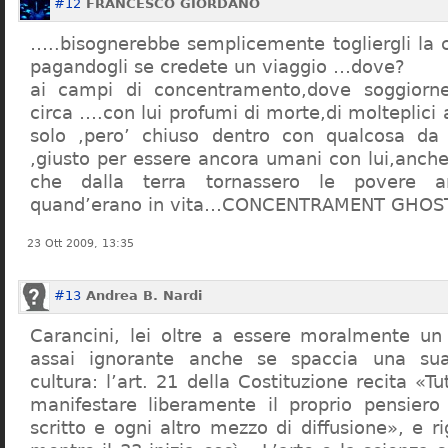
#12
FRANCESCO GIORDANO
…..bisognerebbe semplicemente togliergli la c
pagandogli se credete un viaggio …dove?
ai campi di concentramento,dove soggiorn
circa ….con lui profumi di morte,di molteplici 
solo ,pero’ chiuso dentro con qualcosa d
,giusto per essere ancora umani con lui,anch
che dalla terra tornassero le povere a
quand’erano in vita…CONCENTRAMENT GHOST
23 Ott 2009, 13:35
#13
Andrea B. Nardi
Carancini, lei oltre a essere moralmente un
assai ignorante anche se spaccia una su
cultura: l’art. 21 della Costituzione recita «Tu
manifestare liberamente il proprio pensiero
scritto e ogni altro mezzo di diffusione», e 