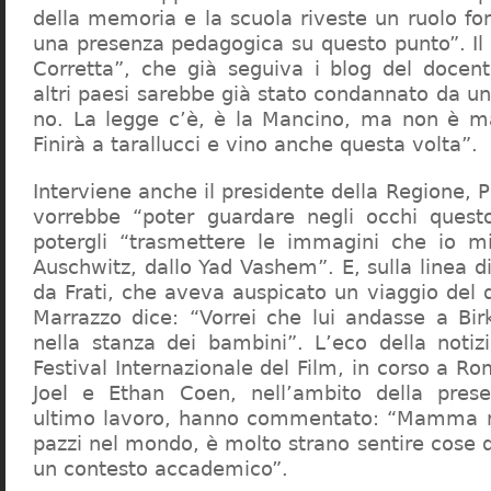
della memoria e la scuola riveste un ruolo f
una presenza pedagogica su questo punto”. Il 
Corretta”, che già seguiva i blog del docen
altri paesi sarebbe già stato condannato da un t
no. La legge c’è, è la Mancino, ma non è ma
Finirà a tarallucci e vino anche questa volta”.
Interviene anche il presidente della Regione, 
vorrebbe “poter guardare negli occhi questo
potergli “trasmettere le immagini che io m
Auschwitz, dallo Yad Vashem”. E, sulla linea 
da Frati, che aveva auspicato un viaggio del
Marrazzo dice: “Vorrei che lui andasse a Bi
nella stanza dei bambini”. L’eco della notiz
Festival Internazionale del Film, in corso a Rom
Joel e Ethan Coen, nell’ambito della prese
ultimo lavoro, hanno commentato: “Mamma m
pazzi nel mondo, è molto strano sentire cose 
un contesto accademico”.