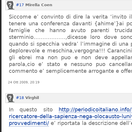
#17
Mirella Coen
Siccome e’ convinto di dire la verita ‘invito i
tenere una conferenza davanti {ahime’}ai poc
famiglie che hanno avuto parenti trucid
sterminio………………,dicesse loro dove sono f
quando si specchia vedra’ l’immagine di una 
deplorevole e meschina,vergogna!!! Carancin
gli ebrei ma non puo e non deve appellarsi
parola,cio e’ stato e nessuno puo cancellar
commento e’ semplicemente arrogante e offe
24 Ott 2009, 20:19
#18
Virghil
In questo sito
http://periodicoitaliano.inf
ricercatore-della-sapienza-nega-olocausto-lun
provvedimenti/
e’ riportata la descrizione dell’