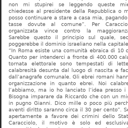
non mi stupirei se leggendo queste mie
chiedesse al presidente della Repubblica o 
posso continuare a stare a casa mia, pagando 
tasse dovute al comune”. Per Caraccio
organizzata vince contro la maggioranza
Sarebbe questo il principio sul quale, se
poggerebbe il dominio israeliano nella capita
“In Roma esiste una comunità ebraica di 10 
Quanto per intenderci a fronte di 400.000 cal
tornata elettorale sono tempestati di lette
calabresità desunta dal luogo di nascita e fa
dall’anagrafe comunale. Gli ebrei romani hann
organizzazione in quanto ebrei. Noi calabr
l’abbiamo, ma io ho lanciato l’idea presso 
Bisogna imparare da Riccardo che con un migl
in pugno Gianni. Dico mille o poco più perch
aventi diritto saranno circa il 30 per cento”. S
apertamente a favore dei crimini dello Stat
Caracciolo, il motivo è solo ed esclusi