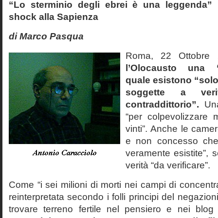
“Lo sterminio degli ebrei è una leggenda” p
shock alla Sapienza
di Marco Pasqua
Roma, 22 Ottobr
l’Olocausto una 
quale esistono “solo 
soggette a veri
contraddittorio”.
Una
“per colpevolizzare 
vinti”. Anche le cam
e non concesso che
veramente esistite”, 
verità “da verificare”.
Come “i sei milioni di morti nei campi di concentr
reinterpretata secondo i folli principi del negazi
trovare terreno fertile nel pensiero e nei blog