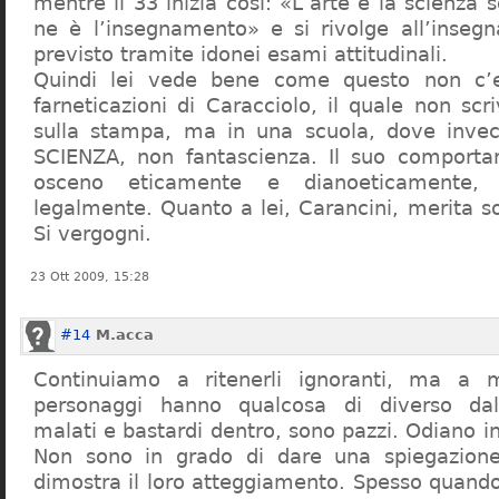
mentre il 33 inizia così: «L’arte e la scienza s
ne è l’insegnamento» e si rivolge all’inseg
previsto tramite idonei esami attitudinali.
Quindi lei vede bene come questo non c’e
farneticazioni di Caracciolo, il quale non scr
sulla stampa, ma in una scuola, dove inve
SCIENZA, non fantascienza. Il suo comport
osceno eticamente e dianoeticamente, 
legalmente. Quanto a lei, Carancini, merita so
Si vergogni.
23 Ott 2009, 15:28
#14
M.acca
Continuiamo a ritenerli ignoranti, ma a 
personaggi hanno qualcosa di diverso dal
malati e bastardi dentro, sono pazzi. Odiano i
Non sono in grado di dare una spiegazione
dimostra il loro atteggiamento. Spesso quando