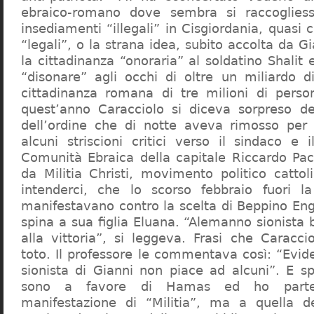
ebraico-romano dove sembra si raccogliess
insediamenti “illegali” in Cisgiordania, quasi c
“legali”, o la strana idea, subito accolta da G
la cittadinanza “onoraria” al soldatino Shali
“disonare” agli occhi di oltre un miliardo d
cittadinanza romana di tre milioni di perso
quest’anno Caracciolo si diceva sorpreso del
dell’ordine che di notte aveva rimosso per
alcuni striscioni critici verso il sindaco e 
Comunità Ebraica della capitale Riccardo Paci
da Militia Christi, movimento politico cattoli
intenderci, che lo scorso febbraio fuori la
manifestavano contro la scelta di Beppino Eng
spina a sua figlia Eluana. “Alemanno sionista
alla vittoria”, si leggeva. Frasi che Caracci
toto. Il professore le commentava così: “Evid
sionista di Gianni non piace ad alcuni”. E s
sono a favore di Hamas ed ho partec
manifestazione di “Militia”, ma a quella 