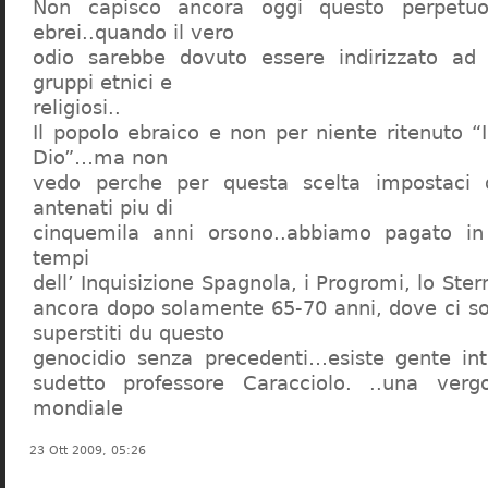
Non capisco ancora oggi questo perpetuo
ebrei..quando il vero
odio sarebbe dovuto essere indirizzato ad
gruppi etnici e
religiosi..
Il popolo ebraico e non per niente ritenuto “
Dio”…ma non
vedo perche per questa scelta impostaci 
antenati piu di
cinquemila anni orsono..abbiamo pagato in
tempi
dell’ Inquisizione Spagnola, i Progromi, lo St
ancora dopo solamente 65-70 anni, dove ci s
superstiti du questo
genocidio senza precedenti…esiste gente int
sudetto professore Caracciolo. ..una verg
mondiale
23 Ott 2009, 05:26