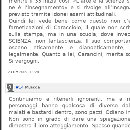
mentre il 33 inizia così: «L’arte e la scienza s
ne è l’insegnamento» e si rivolge all’inseg
previsto tramite idonei esami attitudinali.
Quindi lei vede bene come questo non c’e
farneticazioni di Caracciolo, il quale non scr
sulla stampa, ma in una scuola, dove inve
SCIENZA, non fantascienza. Il suo comport
osceno eticamente e dianoeticamente, 
legalmente. Quanto a lei, Carancini, merita so
Si vergogni.
23 Ott 2009, 15:28
#14
M.acca
Continuiamo a ritenerli ignoranti, ma a 
personaggi hanno qualcosa di diverso dal
malati e bastardi dentro, sono pazzi. Odiano i
Non sono in grado di dare una spiegazione
dimostra il loro atteggiamento. Spesso quando