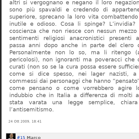
altri si vergognano e negano il loro negazion
sono più spavaldi e credendo di apparten
superiore, sprecano la loro vita combattendo
inutile e odioso. Cosa li spinge? L’invidia? 
coscienza che non riesce con nessun mezzo a
sentimenti religiosi anacronistici presenti
passa anni dopo anche in parte del clero cr
Personalmente non lo so, ma li ritengo (
pericolosi), non ignoranti ma poveracci che
curati (non so se la cura possa essere suffici
come si dice spesso, nei lager nazisti, a 
commessi dai personaggi che hanno “pensato”
come pensano o come vorrebbero agire l
indubbio che in Italia a differenza di molti a
stata varata una legge semplice, chiar
l’antisemitismo.
24 Ott 2009, 18:41
#15
Marco