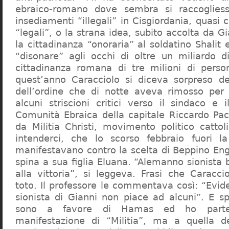
ebraico-romano dove sembra si raccogliess
insediamenti “illegali” in Cisgiordania, quasi c
“legali”, o la strana idea, subito accolta da G
la cittadinanza “onoraria” al soldatino Shali
“disonare” agli occhi di oltre un miliardo d
cittadinanza romana di tre milioni di perso
quest’anno Caracciolo si diceva sorpreso del
dell’ordine che di notte aveva rimosso per
alcuni striscioni critici verso il sindaco e 
Comunità Ebraica della capitale Riccardo Paci
da Militia Christi, movimento politico cattoli
intenderci, che lo scorso febbraio fuori la
manifestavano contro la scelta di Beppino Eng
spina a sua figlia Eluana. “Alemanno sionista
alla vittoria”, si leggeva. Frasi che Caracci
toto. Il professore le commentava così: “Evid
sionista di Gianni non piace ad alcuni”. E s
sono a favore di Hamas ed ho partec
manifestazione di “Militia”, ma a quella 