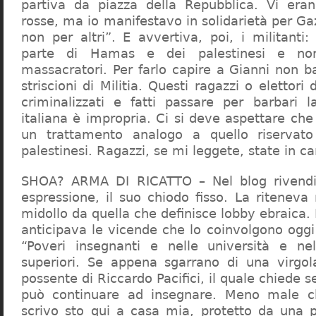
partiva da piazza della Repubblica. Vi era
rosse, ma io manifestavo in solidarietà per Gaz
non per altri”. E avvertiva, poi, i militanti
parte di Hamas e dei palestinesi e non 
massacratori. Per farlo capire a Gianni non b
striscioni di Militia. Questi ragazzi o elettori
criminalizzati e fatti passare per barbari l
italiana è impropria. Ci si deve aspettare che 
un trattamento analogo a quello riserva
palestinesi. Ragazzi, se mi leggete, state in 
SHOA? ARMA DI RICATTO – Nel blog rivendic
espressione, il suo chiodo fisso. La riteneva
midollo da quella che definisce lobby ebraica.
anticipava le vicende che lo coinvolgono oggi
“Poveri insegnanti e nelle università e ne
superiori. Se appena sgarrano di una virgol
possente di Riccardo Pacifici, il quale chiede s
può continuare ad insegnare. Meno male c
scrivo sto qui a casa mia, protetto da una 