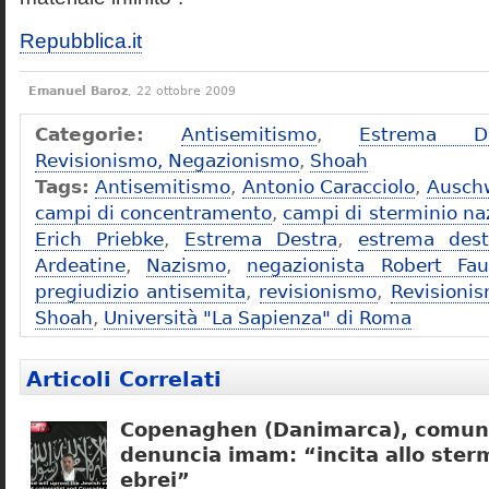
Repubblica.it
Emanuel Baroz
, 22 ottobre 2009
Categorie:
Antisemitismo
,
Estrema De
Revisionismo, Negazionismo
,
Shoah
Tags:
Antisemitismo
,
Antonio Caracciolo
,
Ausch
campi di concentramento
,
campi di sterminio naz
Erich Priebke
,
Estrema Destra
,
estrema dest
Ardeatine
,
Nazismo
,
negazionista Robert Fau
pregiudizio antisemita
,
revisionismo
,
Revisioni
Shoah
,
Università "La Sapienza" di Roma
Articoli Correlati
Copenaghen (Danimarca), comuni
denuncia imam: “incita allo sterm
ebrei”