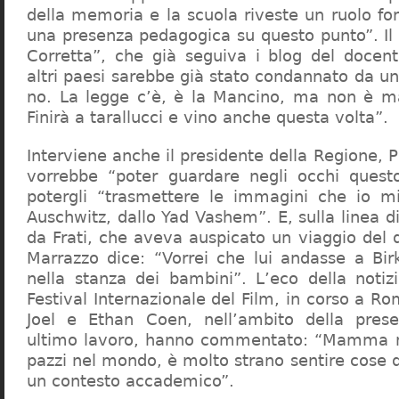
della memoria e la scuola riveste un ruolo f
una presenza pedagogica su questo punto”. Il 
Corretta”, che già seguiva i blog del docen
altri paesi sarebbe già stato condannato da un t
no. La legge c’è, è la Mancino, ma non è ma
Finirà a tarallucci e vino anche questa volta”.
Interviene anche il presidente della Regione, 
vorrebbe “poter guardare negli occhi questo
potergli “trasmettere le immagini che io m
Auschwitz, dallo Yad Vashem”. E, sulla linea 
da Frati, che aveva auspicato un viaggio del
Marrazzo dice: “Vorrei che lui andasse a Bi
nella stanza dei bambini”. L’eco della notiz
Festival Internazionale del Film, in corso a Rom
Joel e Ethan Coen, nell’ambito della prese
ultimo lavoro, hanno commentato: “Mamma m
pazzi nel mondo, è molto strano sentire cose 
un contesto accademico”.