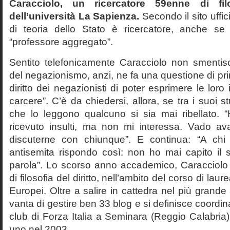
Caracciolo, un ricercatore 59enne di filo
dell’università La Sapienza.
Secondo il sito uffic
di teoria dello Stato è ricercatore, anche se
“professore aggregato”.
Sentito telefonicamente Caracciolo non smentisc
del negazionismo, anzi, ne fa una questione di pri
diritto dei negazionisti di poter esprimere le loro 
carcere”. C’è da chiedersi, allora, se tra i suoi 
che lo leggono qualcuno si sia mai ribellato. 
ricevuto insulti, ma non mi interessa. Vado av
discuterne con chiunque”. E continua: “A ch
antisemita rispondo così: non ho mai capito il s
parola”. Lo scorso anno accademico, Caracciolo
di filosofia del diritto, nell’ambito del corso di laurea
Europei. Oltre a salire in cattedra nel più grande
vanta di gestire ben 33 blog e si definisce coordin
club di Forza Italia a Seminara (Reggio Calabria
uno nel 2003.