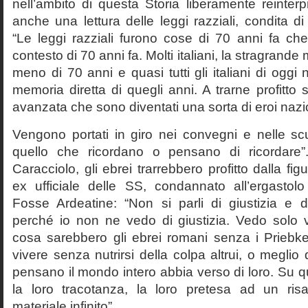
nell’ambito di questa Storia liberamente reinterpr
anche una lettura delle leggi razziali, condita di
“Le leggi razziali furono cose di 70 anni fa che
contesto di 70 anni fa. Molti italiani, la stragran
meno di 70 anni e quasi tutti gli italiani di og
memoria diretta di quegli anni. A trarne profitto 
avanzata che sono diventati una sorta di eroi nazio
Vengono portati in giro nei convegni e nelle sc
quello che ricordano o pensano di ricordare
Caracciolo, gli ebrei trarrebbero profitto dalla fig
ex ufficiale delle SS, condannato all’ergastolo 
Fosse Ardeatine: “Non si parli di giustizia e 
perché io non ne vedo di giustizia. Vedo solo 
cosa sarebbero gli ebrei romani senza i Prieb
vivere senza nutrirsi della colpa altrui, o meglio
pensano il mondo intero abbia verso di loro. Su 
la loro tracotanza, la loro pretesa ad un ris
materiale infinito”.