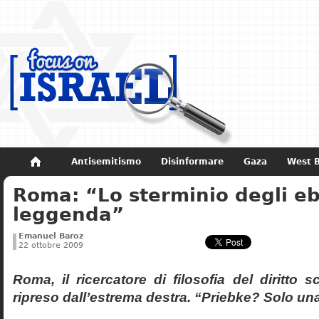
Antisemitismo
Disinformare
Gaza
West 
Roma: “Lo sterminio degli eb
Non dimenticare
Storia di Israele
leggenda”
Emanuel Baroz
22 ottobre 2009
Roma, il ricercatore di filosofia del diritto 
ripreso dall’estrema destra. “Priebke? Solo un