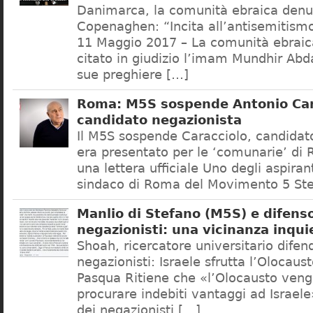
Danimarca, la comunità ebraica denu
Copenaghen: “Incita all’antisemitis
11 Maggio 2017 – La comunità ebrai
citato in giudizio l’imam Mundhir Abd
sue preghiere […]
Roma: M5S sospende Antonio Car
candidato negazionista
Il M5S sospende Caracciolo, candidato
era presentato per le ‘comunarie’ di
una lettera ufficiale Uno degli aspiran
sindaco di Roma del Movimento 5 Ste
Manlio di Stefano (M5S) e difenso
negazionisti: una vicinanza inqui
Shoah, ricercatore universitario difen
negazionisti: Israele sfrutta l’Olocaus
Pasqua Ritiene che «l’Olocausto venga
procurare indebiti vantaggi ad Israele
dei negazionisti […]