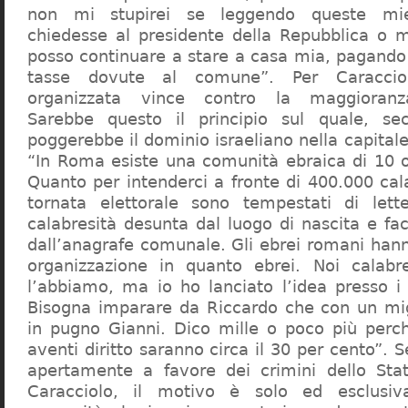
non mi stupirei se leggendo queste mie
chiedesse al presidente della Repubblica o 
posso continuare a stare a casa mia, pagando 
tasse dovute al comune”. Per Caraccio
organizzata vince contro la maggioranza
Sarebbe questo il principio sul quale, se
poggerebbe il dominio israeliano nella capita
“In Roma esiste una comunità ebraica di 10 
Quanto per intenderci a fronte di 400.000 cal
tornata elettorale sono tempestati di lette
calabresità desunta dal luogo di nascita e fa
dall’anagrafe comunale. Gli ebrei romani hann
organizzazione in quanto ebrei. Noi calabr
l’abbiamo, ma io ho lanciato l’idea presso 
Bisogna imparare da Riccardo che con un migl
in pugno Gianni. Dico mille o poco più perch
aventi diritto saranno circa il 30 per cento”. S
apertamente a favore dei crimini dello Stat
Caracciolo, il motivo è solo ed esclusi