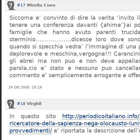
#17
Mirella Coen
Siccome e’ convinto di dire la verita ‘invito i
tenere una conferenza davanti {ahime’}ai poc
famiglie che hanno avuto parenti trucid
sterminio………………,dicesse loro dove sono f
quando si specchia vedra’ l’immagine di una 
deplorevole e meschina,vergogna!!! Carancin
gli ebrei ma non puo e non deve appellarsi
parola,cio e’ stato e nessuno puo cancellar
commento e’ semplicemente arrogante e offe
24 Ott 2009, 20:19
#18
Virghil
In questo sito
http://periodicoitaliano.inf
ricercatore-della-sapienza-nega-olocausto-lun
provvedimenti/
e’ riportata la descrizione dell’