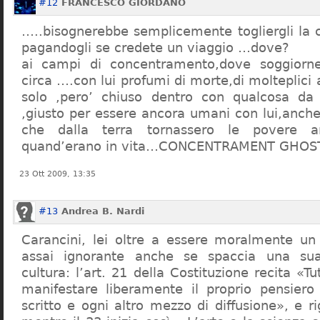
#12
FRANCESCO GIORDANO
…..bisognerebbe semplicemente togliergli la c
pagandogli se credete un viaggio …dove?
ai campi di concentramento,dove soggiorn
circa ….con lui profumi di morte,di molteplici 
solo ,pero’ chiuso dentro con qualcosa d
,giusto per essere ancora umani con lui,anch
che dalla terra tornassero le povere a
quand’erano in vita…CONCENTRAMENT GHOST
23 Ott 2009, 13:35
#13
Andrea B. Nardi
Carancini, lei oltre a essere moralmente un
assai ignorante anche se spaccia una su
cultura: l’art. 21 della Costituzione recita «Tu
manifestare liberamente il proprio pensiero
scritto e ogni altro mezzo di diffusione», e 