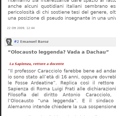
riteniamo sia interessante dare spazio al fa
anche alcuni quotidiani italiani sembrano ess
pericolosità di chi sostiene tesi del genere, o
una posizione di pseudo insegnante in una uni
22 Ott 2009, 12:44
#2
Emanuel Baroz
“Olocausto leggenda? Vada a Dachau”
La Sapienza, rettore a docente
“Il professor Caracciolo farebbe bene ad and
io sono stato all’età di 16 anni, oppure dovre
le Fosse Ardeatine”. Replica così il rettore 
Sapienza di Roma Luigi Frati alle dichiarazioni
Filosofia del diritto Antonio Caracciolo
l’Olocausto “una leggenda”. E il sindac
Alemanno intende chiedere la sua sospensione