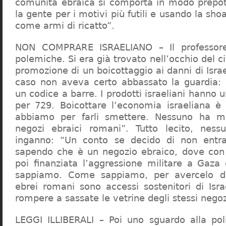
comunità ebraica si comporta in modo prepo
la gente per i motivi più futili e usando la sho
come armi di ricatto”.
NON COMPRARE ISRAELIANO – Il professor
polemiche. Si era già trovato nell’occhio del ci
promozione di un boicottaggio ai danni di Isra
caso non aveva certo abbassato la guardia: 
un codice a barre. I prodotti israeliani hanno u
per 729. Boicottare l’economia israeliana è
abbiamo per farli smettere. Nessuno ha m
negozi ebraici romani”. Tutto lecito, ness
inganno: “Un conto se decido di non entr
sapendo che è un negozio ebraico, dove con 
poi finanziata l’aggressione militare a Gaza
sappiamo. Come sappiamo, per avercelo de
ebrei romani sono accessi sostenitori di Isra
rompere a sassate le vetrine degli stessi negoz
LEGGI ILLIBERALI – Poi uno sguardo alla poli