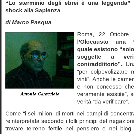
“Lo sterminio degli ebrei è una leggenda” p
shock alla Sapienza
di Marco Pasqua
Roma, 22 Ottobr
l’Olocausto una 
quale esistono “solo 
soggette a veri
contraddittorio”.
Una
“per colpevolizzare 
vinti”. Anche le cam
e non concesso che
veramente esistite”, 
verità “da verificare”.
Come “i sei milioni di morti nei campi di concentr
reinterpretata secondo i folli principi del negazi
trovare terreno fertile nel pensiero e nei blog