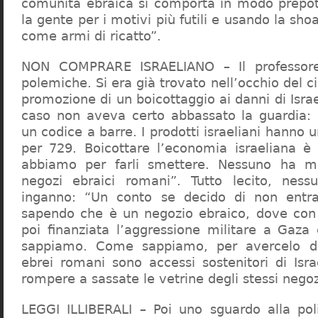
comunità ebraica si comporta in modo prepo
la gente per i motivi più futili e usando la sho
come armi di ricatto”.
NON COMPRARE ISRAELIANO – Il professor
polemiche. Si era già trovato nell’occhio del ci
promozione di un boicottaggio ai danni di Isra
caso non aveva certo abbassato la guardia: 
un codice a barre. I prodotti israeliani hanno u
per 729. Boicottare l’economia israeliana è
abbiamo per farli smettere. Nessuno ha m
negozi ebraici romani”. Tutto lecito, ness
inganno: “Un conto se decido di non entr
sapendo che è un negozio ebraico, dove con 
poi finanziata l’aggressione militare a Gaza
sappiamo. Come sappiamo, per avercelo de
ebrei romani sono accessi sostenitori di Isra
rompere a sassate le vetrine degli stessi negoz
LEGGI ILLIBERALI – Poi uno sguardo alla poli