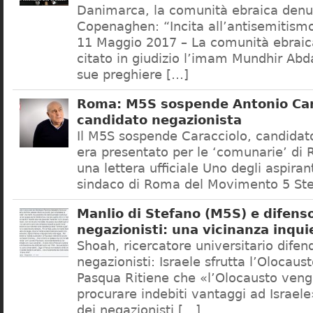
Danimarca, la comunità ebraica denu
Copenaghen: “Incita all’antisemitis
11 Maggio 2017 – La comunità ebrai
citato in giudizio l’imam Mundhir Abd
sue preghiere […]
Roma: M5S sospende Antonio Car
candidato negazionista
Il M5S sospende Caracciolo, candidato
era presentato per le ‘comunarie’ di
una lettera ufficiale Uno degli aspiran
sindaco di Roma del Movimento 5 Ste
Manlio di Stefano (M5S) e difenso
negazionisti: una vicinanza inqui
Shoah, ricercatore universitario difen
negazionisti: Israele sfrutta l’Olocaus
Pasqua Ritiene che «l’Olocausto venga
procurare indebiti vantaggi ad Israele
dei negazionisti […]