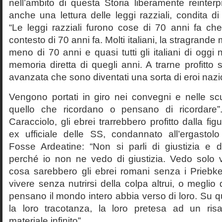
nell’ambito di questa Storia liberamente reinterpr
anche una lettura delle leggi razziali, condita di
“Le leggi razziali furono cose di 70 anni fa che
contesto di 70 anni fa. Molti italiani, la stragran
meno di 70 anni e quasi tutti gli italiani di og
memoria diretta di quegli anni. A trarne profitto 
avanzata che sono diventati una sorta di eroi nazio
Vengono portati in giro nei convegni e nelle sc
quello che ricordano o pensano di ricordare
Caracciolo, gli ebrei trarrebbero profitto dalla fig
ex ufficiale delle SS, condannato all’ergastolo 
Fosse Ardeatine: “Non si parli di giustizia e 
perché io non ne vedo di giustizia. Vedo solo 
cosa sarebbero gli ebrei romani senza i Prieb
vivere senza nutrirsi della colpa altrui, o meglio
pensano il mondo intero abbia verso di loro. Su 
la loro tracotanza, la loro pretesa ad un ris
materiale infinito”.