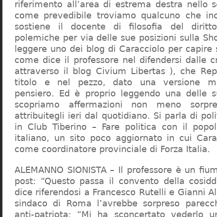
riferimento all’area di estrema destra nello s
come prevedibile troviamo qualcuno che in
sostiene il docente di filosofia del diritt
polemiche per via delle sue posizioni sulla S
leggere uno dei blog di Caracciolo per capire
come dice il professore nel difendersi dalle cr
attraverso il blog Civium Libertas ), che Rep
titolo e nel pezzo, dato una versione mi
pensiero. Ed è proprio leggendo una delle s
scopriamo affermazioni non meno sorpre
attribuitegli ieri dal quotidiano. Si parla di po
in Club Tiberino – Fare politica con il popo
italiano, un sito poco aggiornato in cui Cara
come coordinatore provinciale di Forza Italia.
ALEMANNO SIONISTA – Il professore è un fium
post: “Questo passa il convento della cosid
dice riferendosi a Francesco Rutelli e Gianni 
sindaco di Roma l’avrebbe sorpreso parecch
anti-patriota: “Mi ha sconcertato vederlo u