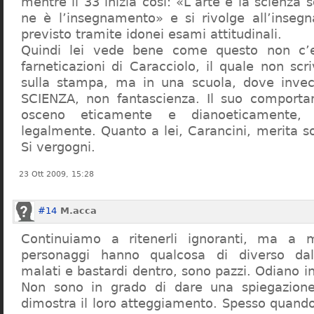
mentre il 33 inizia così: «L’arte e la scienza s
ne è l’insegnamento» e si rivolge all’inseg
previsto tramite idonei esami attitudinali.
Quindi lei vede bene come questo non c’e
farneticazioni di Caracciolo, il quale non scr
sulla stampa, ma in una scuola, dove inve
SCIENZA, non fantascienza. Il suo comport
osceno eticamente e dianoeticamente, 
legalmente. Quanto a lei, Carancini, merita so
Si vergogni.
23 Ott 2009, 15:28
#14
M.acca
Continuiamo a ritenerli ignoranti, ma a 
personaggi hanno qualcosa di diverso dal
malati e bastardi dentro, sono pazzi. Odiano i
Non sono in grado di dare una spiegazione
dimostra il loro atteggiamento. Spesso quando