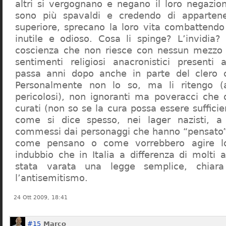
altri si vergognano e negano il loro negazion
sono più spavaldi e credendo di apparten
superiore, sprecano la loro vita combattendo
inutile e odioso. Cosa li spinge? L’invidia? 
coscienza che non riesce con nessun mezzo a
sentimenti religiosi anacronistici presenti
passa anni dopo anche in parte del clero cr
Personalmente non lo so, ma li ritengo (
pericolosi), non ignoranti ma poveracci che
curati (non so se la cura possa essere suffici
come si dice spesso, nei lager nazisti, a 
commessi dai personaggi che hanno “pensato”
come pensano o come vorrebbero agire l
indubbio che in Italia a differenza di molti a
stata varata una legge semplice, chiar
l’antisemitismo.
24 Ott 2009, 18:41
#15
Marco