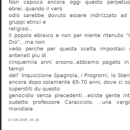
Non capisco ancora oggi questo perpetuo
ebrei..quando il vero
odio sarebbe dovuto essere indirizzato ad
gruppi etnici e
religiosi..
Il popolo ebraico e non per niente ritenuto “
Dio”…ma non
vedo perche per questa scelta impostaci 
antenati piu di
cinquemila anni orsono..abbiamo pagato in
tempi
dell’ Inquisizione Spagnola, i Progromi, lo St
ancora dopo solamente 65-70 anni, dove ci s
superstiti du questo
genocidio senza precedenti…esiste gente int
sudetto professore Caracciolo. ..una verg
mondiale
23 Ott 2009, 05:26