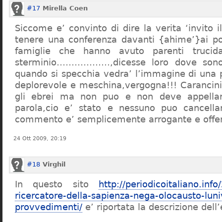
#17
Mirella Coen
Siccome e’ convinto di dire la verita ‘invito i
tenere una conferenza davanti {ahime’}ai poc
famiglie che hanno avuto parenti trucid
sterminio………………,dicesse loro dove sono f
quando si specchia vedra’ l’immagine di una 
deplorevole e meschina,vergogna!!! Carancin
gli ebrei ma non puo e non deve appellarsi
parola,cio e’ stato e nessuno puo cancellar
commento e’ semplicemente arrogante e offe
24 Ott 2009, 20:19
#18
Virghil
In questo sito
http://periodicoitaliano.inf
ricercatore-della-sapienza-nega-olocausto-lun
provvedimenti/
e’ riportata la descrizione dell’