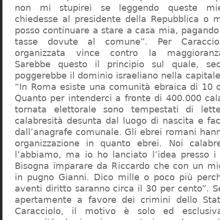
non mi stupirei se leggendo queste mie
chiedesse al presidente della Repubblica o 
posso continuare a stare a casa mia, pagando 
tasse dovute al comune”. Per Caraccio
organizzata vince contro la maggioranza
Sarebbe questo il principio sul quale, se
poggerebbe il dominio israeliano nella capita
“In Roma esiste una comunità ebraica di 10 
Quanto per intenderci a fronte di 400.000 cal
tornata elettorale sono tempestati di lette
calabresità desunta dal luogo di nascita e fa
dall’anagrafe comunale. Gli ebrei romani hann
organizzazione in quanto ebrei. Noi calabr
l’abbiamo, ma io ho lanciato l’idea presso 
Bisogna imparare da Riccardo che con un migl
in pugno Gianni. Dico mille o poco più perch
aventi diritto saranno circa il 30 per cento”. S
apertamente a favore dei crimini dello Stat
Caracciolo, il motivo è solo ed esclusi