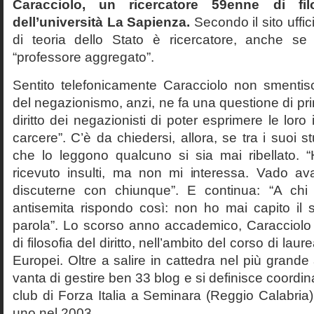
Caracciolo, un ricercatore 59enne di filo
dell’università La Sapienza.
Secondo il sito uffic
di teoria dello Stato è ricercatore, anche se
“professore aggregato”.
Sentito telefonicamente Caracciolo non smentisc
del negazionismo, anzi, ne fa una questione di pri
diritto dei negazionisti di poter esprimere le loro 
carcere”. C’è da chiedersi, allora, se tra i suoi 
che lo leggono qualcuno si sia mai ribellato. 
ricevuto insulti, ma non mi interessa. Vado av
discuterne con chiunque”. E continua: “A ch
antisemita rispondo così: non ho mai capito il s
parola”. Lo scorso anno accademico, Caracciolo
di filosofia del diritto, nell’ambito del corso di laurea
Europei. Oltre a salire in cattedra nel più grande
vanta di gestire ben 33 blog e si definisce coordin
club di Forza Italia a Seminara (Reggio Calabria
uno nel 2003.