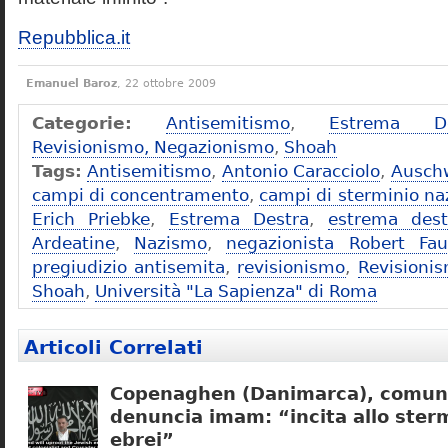
Repubblica.it
Emanuel Baroz
, 22 ottobre 2009
Categorie:
Antisemitismo
,
Estrema De
Revisionismo, Negazionismo
,
Shoah
Tags:
Antisemitismo
,
Antonio Caracciolo
,
Ausch
campi di concentramento
,
campi di sterminio naz
Erich Priebke
,
Estrema Destra
,
estrema dest
Ardeatine
,
Nazismo
,
negazionista Robert Fau
pregiudizio antisemita
,
revisionismo
,
Revisioni
Shoah
,
Università "La Sapienza" di Roma
Articoli Correlati
Copenaghen (Danimarca), comuni
denuncia imam: “incita allo sterm
ebrei”