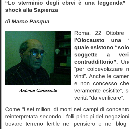
“Lo sterminio degli ebrei è una leggenda” p
shock alla Sapienza
di Marco Pasqua
Roma, 22 Ottobr
l’Olocausto una 
quale esistono “solo 
soggette a veri
contraddittorio”.
Una
“per colpevolizzare 
vinti”. Anche le cam
e non concesso che
veramente esistite”, 
verità “da verificare”.
Come “i sei milioni di morti nei campi di concentr
reinterpretata secondo i folli principi del negazi
trovare terreno fertile nel pensiero e nei blog