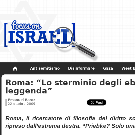
Antisemitismo
Disinformare
Gaza
West 
Roma: “Lo sterminio degli eb
Non dimenticare
Storia di Israele
leggenda”
Emanuel Baroz
22 ottobre 2009
Roma, il ricercatore di filosofia del diritto 
ripreso dall’estrema destra. “Priebke? Solo un