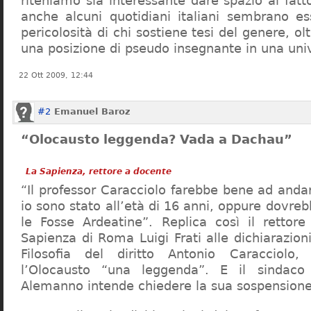
riteniamo sia interessante dare spazio al fa
anche alcuni quotidiani italiani sembrano ess
pericolosità di chi sostiene tesi del genere, o
una posizione di pseudo insegnante in una uni
22 Ott 2009, 12:44
#2
Emanuel Baroz
“Olocausto leggenda? Vada a Dachau”
La Sapienza, rettore a docente
“Il professor Caracciolo farebbe bene ad and
io sono stato all’età di 16 anni, oppure dovre
le Fosse Ardeatine”. Replica così il rettore 
Sapienza di Roma Luigi Frati alle dichiarazioni
Filosofia del diritto Antonio Caracciolo
l’Olocausto “una leggenda”. E il sindac
Alemanno intende chiedere la sua sospensione