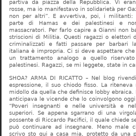
partiva da piazza della Repubblica. Vi era
rosse, ma io manifestavo in solidarietà per Gaz
non per altri”. E avvertiva, poi, i militanti
parte di Hamas e dei palestinesi e non 
massacratori. Per farlo capire a Gianni non b
striscioni di Militia. Questi ragazzi o elettori
criminalizzati e fatti passare per barbari l
italiana è impropria. Ci si deve aspettare che 
un trattamento analogo a quello riserva
palestinesi. Ragazzi, se mi leggete, state in 
SHOA? ARMA DI RICATTO – Nel blog rivendic
espressione, il suo chiodo fisso. La riteneva
midollo da quella che definisce lobby ebraica.
anticipava le vicende che lo coinvolgono oggi
“Poveri insegnanti e nelle università e ne
superiori. Se appena sgarrano di una virgol
possente di Riccardo Pacifici, il quale chiede s
può continuare ad insegnare. Meno male c
scrivo sto qui a casa mia, protetto da una 