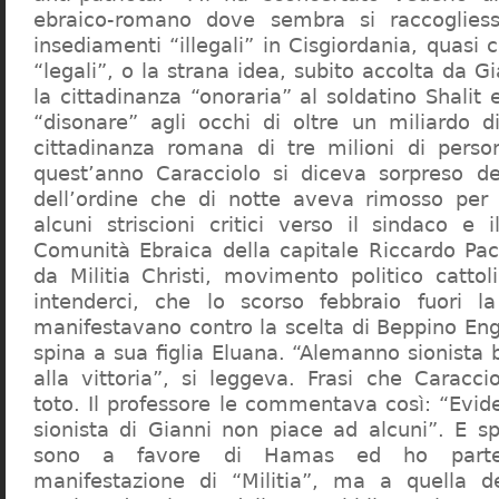
ebraico-romano dove sembra si raccogliess
insediamenti “illegali” in Cisgiordania, quasi c
“legali”, o la strana idea, subito accolta da G
la cittadinanza “onoraria” al soldatino Shali
“disonare” agli occhi di oltre un miliardo d
cittadinanza romana di tre milioni di perso
quest’anno Caracciolo si diceva sorpreso del
dell’ordine che di notte aveva rimosso per
alcuni striscioni critici verso il sindaco e 
Comunità Ebraica della capitale Riccardo Paci
da Militia Christi, movimento politico cattoli
intenderci, che lo scorso febbraio fuori la
manifestavano contro la scelta di Beppino Eng
spina a sua figlia Eluana. “Alemanno sionista
alla vittoria”, si leggeva. Frasi che Caracci
toto. Il professore le commentava così: “Evid
sionista di Gianni non piace ad alcuni”. E s
sono a favore di Hamas ed ho partec
manifestazione di “Militia”, ma a quella 