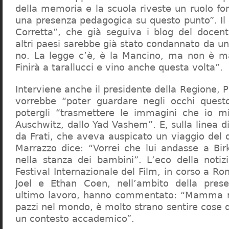
della memoria e la scuola riveste un ruolo f
una presenza pedagogica su questo punto”. Il 
Corretta”, che già seguiva i blog del docen
altri paesi sarebbe già stato condannato da un t
no. La legge c’è, è la Mancino, ma non è ma
Finirà a tarallucci e vino anche questa volta”.
Interviene anche il presidente della Regione, 
vorrebbe “poter guardare negli occhi questo
potergli “trasmettere le immagini che io m
Auschwitz, dallo Yad Vashem”. E, sulla linea 
da Frati, che aveva auspicato un viaggio del
Marrazzo dice: “Vorrei che lui andasse a Bi
nella stanza dei bambini”. L’eco della notiz
Festival Internazionale del Film, in corso a Rom
Joel e Ethan Coen, nell’ambito della prese
ultimo lavoro, hanno commentato: “Mamma m
pazzi nel mondo, è molto strano sentire cose 
un contesto accademico”.