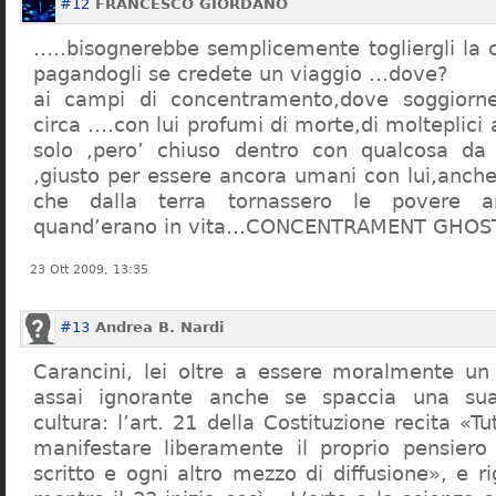
#12
FRANCESCO GIORDANO
…..bisognerebbe semplicemente togliergli la c
pagandogli se credete un viaggio …dove?
ai campi di concentramento,dove soggiorn
circa ….con lui profumi di morte,di molteplici 
solo ,pero’ chiuso dentro con qualcosa d
,giusto per essere ancora umani con lui,anch
che dalla terra tornassero le povere a
quand’erano in vita…CONCENTRAMENT GHOST
23 Ott 2009, 13:35
#13
Andrea B. Nardi
Carancini, lei oltre a essere moralmente un
assai ignorante anche se spaccia una su
cultura: l’art. 21 della Costituzione recita «Tu
manifestare liberamente il proprio pensiero
scritto e ogni altro mezzo di diffusione», e 