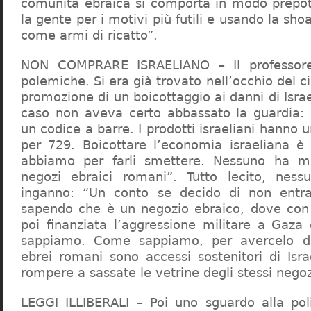
comunità ebraica si comporta in modo prepo
la gente per i motivi più futili e usando la sho
come armi di ricatto”.
NON COMPRARE ISRAELIANO – Il professor
polemiche. Si era già trovato nell’occhio del ci
promozione di un boicottaggio ai danni di Isra
caso non aveva certo abbassato la guardia: 
un codice a barre. I prodotti israeliani hanno u
per 729. Boicottare l’economia israeliana è
abbiamo per farli smettere. Nessuno ha m
negozi ebraici romani”. Tutto lecito, ness
inganno: “Un conto se decido di non entr
sapendo che è un negozio ebraico, dove con 
poi finanziata l’aggressione militare a Gaza
sappiamo. Come sappiamo, per avercelo de
ebrei romani sono accessi sostenitori di Isra
rompere a sassate le vetrine degli stessi negoz
LEGGI ILLIBERALI – Poi uno sguardo alla poli