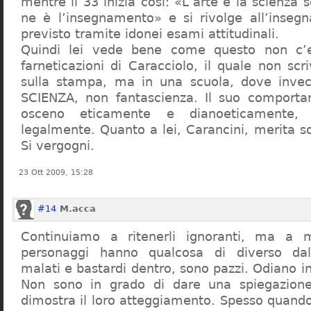
mentre il 33 inizia così: «L’arte e la scienza s
ne è l’insegnamento» e si rivolge all’inseg
previsto tramite idonei esami attitudinali.
Quindi lei vede bene come questo non c’e
farneticazioni di Caracciolo, il quale non scr
sulla stampa, ma in una scuola, dove inve
SCIENZA, non fantascienza. Il suo comport
osceno eticamente e dianoeticamente, 
legalmente. Quanto a lei, Carancini, merita so
Si vergogni.
23 Ott 2009, 15:28
#14
M.acca
Continuiamo a ritenerli ignoranti, ma a 
personaggi hanno qualcosa di diverso dal
malati e bastardi dentro, sono pazzi. Odiano i
Non sono in grado di dare una spiegazione
dimostra il loro atteggiamento. Spesso quando