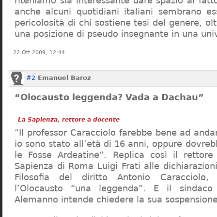
riteniamo sia interessante dare spazio al fa
anche alcuni quotidiani italiani sembrano ess
pericolosità di chi sostiene tesi del genere, o
una posizione di pseudo insegnante in una uni
22 Ott 2009, 12:44
#2
Emanuel Baroz
“Olocausto leggenda? Vada a Dachau”
La Sapienza, rettore a docente
“Il professor Caracciolo farebbe bene ad and
io sono stato all’età di 16 anni, oppure dovre
le Fosse Ardeatine”. Replica così il rettore 
Sapienza di Roma Luigi Frati alle dichiarazioni
Filosofia del diritto Antonio Caracciolo
l’Olocausto “una leggenda”. E il sindac
Alemanno intende chiedere la sua sospensione