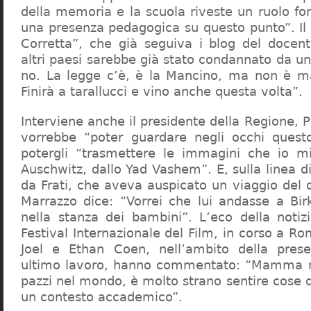
della memoria e la scuola riveste un ruolo f
una presenza pedagogica su questo punto”. Il 
Corretta”, che già seguiva i blog del docen
altri paesi sarebbe già stato condannato da un t
no. La legge c’è, è la Mancino, ma non è ma
Finirà a tarallucci e vino anche questa volta”.
Interviene anche il presidente della Regione, 
vorrebbe “poter guardare negli occhi questo
potergli “trasmettere le immagini che io m
Auschwitz, dallo Yad Vashem”. E, sulla linea 
da Frati, che aveva auspicato un viaggio del
Marrazzo dice: “Vorrei che lui andasse a Bi
nella stanza dei bambini”. L’eco della notiz
Festival Internazionale del Film, in corso a Rom
Joel e Ethan Coen, nell’ambito della prese
ultimo lavoro, hanno commentato: “Mamma m
pazzi nel mondo, è molto strano sentire cose 
un contesto accademico”.