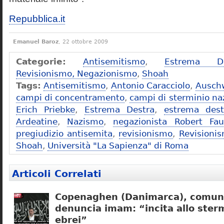
Repubblica.it
Emanuel Baroz
, 22 ottobre 2009
Categorie:
Antisemitismo
,
Estrema De
Revisionismo, Negazionismo
,
Shoah
Tags:
Antisemitismo
,
Antonio Caracciolo
,
Ausch
campi di concentramento
,
campi di sterminio naz
Erich Priebke
,
Estrema Destra
,
estrema dest
Ardeatine
,
Nazismo
,
negazionista Robert Fau
pregiudizio antisemita
,
revisionismo
,
Revisioni
Shoah
,
Università "La Sapienza" di Roma
Articoli Correlati
Copenaghen (Danimarca), comuni
denuncia imam: “incita allo sterm
ebrei”