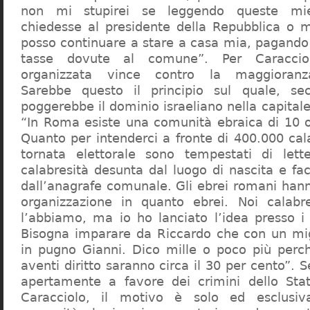
non mi stupirei se leggendo queste mie
chiedesse al presidente della Repubblica o 
posso continuare a stare a casa mia, pagando 
tasse dovute al comune”. Per Caraccio
organizzata vince contro la maggioranza
Sarebbe questo il principio sul quale, se
poggerebbe il dominio israeliano nella capita
“In Roma esiste una comunità ebraica di 10 
Quanto per intenderci a fronte di 400.000 cal
tornata elettorale sono tempestati di lette
calabresità desunta dal luogo di nascita e fa
dall’anagrafe comunale. Gli ebrei romani hann
organizzazione in quanto ebrei. Noi calabr
l’abbiamo, ma io ho lanciato l’idea presso 
Bisogna imparare da Riccardo che con un migl
in pugno Gianni. Dico mille o poco più perch
aventi diritto saranno circa il 30 per cento”. S
apertamente a favore dei crimini dello Stat
Caracciolo, il motivo è solo ed esclusi