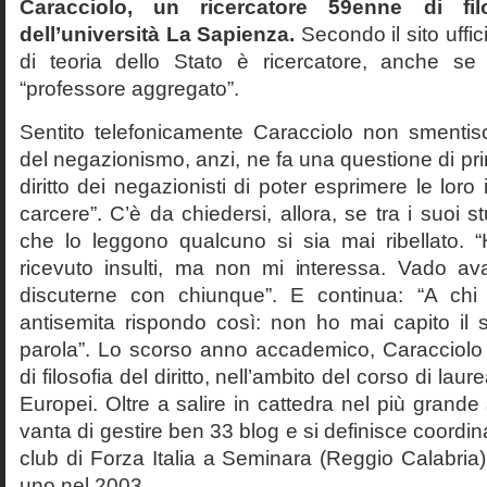
Caracciolo, un ricercatore 59enne di filo
dell’università La Sapienza.
Secondo il sito uffic
di teoria dello Stato è ricercatore, anche se
“professore aggregato”.
Sentito telefonicamente Caracciolo non smentisc
del negazionismo, anzi, ne fa una questione di pri
diritto dei negazionisti di poter esprimere le loro 
carcere”. C’è da chiedersi, allora, se tra i suoi 
che lo leggono qualcuno si sia mai ribellato. 
ricevuto insulti, ma non mi interessa. Vado av
discuterne con chiunque”. E continua: “A ch
antisemita rispondo così: non ho mai capito il s
parola”. Lo scorso anno accademico, Caracciolo
di filosofia del diritto, nell’ambito del corso di laurea
Europei. Oltre a salire in cattedra nel più grande
vanta di gestire ben 33 blog e si definisce coordin
club di Forza Italia a Seminara (Reggio Calabria
uno nel 2003.