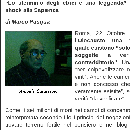
“Lo sterminio degli ebrei è una leggenda” p
shock alla Sapienza
di Marco Pasqua
Roma, 22 Ottobr
l’Olocausto una 
quale esistono “solo 
soggette a veri
contraddittorio”.
Una
“per colpevolizzare 
vinti”. Anche le cam
e non concesso che
veramente esistite”, 
verità “da verificare”.
Come “i sei milioni di morti nei campi di concentr
reinterpretata secondo i folli principi del negazi
trovare terreno fertile nel pensiero e nei blog