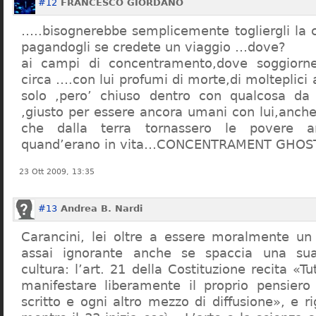
#12
FRANCESCO GIORDANO
…..bisognerebbe semplicemente togliergli la c
pagandogli se credete un viaggio …dove?
ai campi di concentramento,dove soggiorn
circa ….con lui profumi di morte,di molteplici 
solo ,pero’ chiuso dentro con qualcosa d
,giusto per essere ancora umani con lui,anch
che dalla terra tornassero le povere a
quand’erano in vita…CONCENTRAMENT GHOST
23 Ott 2009, 13:35
#13
Andrea B. Nardi
Carancini, lei oltre a essere moralmente un
assai ignorante anche se spaccia una su
cultura: l’art. 21 della Costituzione recita «Tu
manifestare liberamente il proprio pensiero
scritto e ogni altro mezzo di diffusione», e 