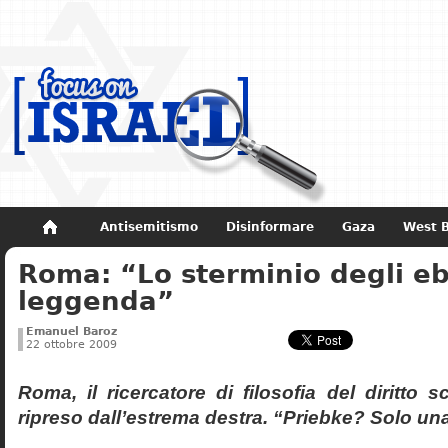
Antisemitismo
Disinformare
Gaza
West 
Roma: “Lo sterminio degli eb
Non dimenticare
Storia di Israele
leggenda”
Emanuel Baroz
22 ottobre 2009
Roma, il ricercatore di filosofia del diritto 
ripreso dall’estrema destra. “Priebke? Solo un