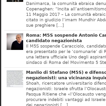
Danimarca, la comunità ebraica denu
Copenaghen: “Incita all’antisemitis
11 Maggio 2017 – La comunità ebrai
citato in giudizio l’imam Mundhir Abd
sue preghiere […]
Roma: M5S sospende Antonio Car
candidato negazionista
Il M5S sospende Caracciolo, candidato
era presentato per le ‘comunarie’ di
una lettera ufficiale Uno degli aspiran
sindaco di Roma del Movimento 5 Ste
Manlio di Stefano (M5S) e difenso
negazionisti: una vicinanza inqui
Shoah, ricercatore universitario difen
negazionisti: Israele sfrutta l’Olocaus
Pasqua Ritiene che «l’Olocausto venga
procurare indebiti vantaggi ad Israele
dei negazionisti […]