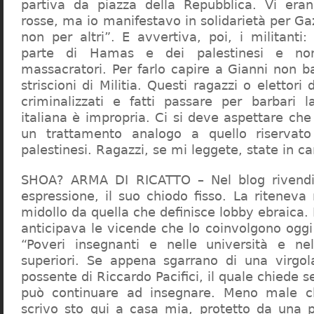
partiva da piazza della Repubblica. Vi era
rosse, ma io manifestavo in solidarietà per Gaz
non per altri”. E avvertiva, poi, i militanti
parte di Hamas e dei palestinesi e non 
massacratori. Per farlo capire a Gianni non b
striscioni di Militia. Questi ragazzi o elettori
criminalizzati e fatti passare per barbari l
italiana è impropria. Ci si deve aspettare che 
un trattamento analogo a quello riserva
palestinesi. Ragazzi, se mi leggete, state in 
SHOA? ARMA DI RICATTO – Nel blog rivendic
espressione, il suo chiodo fisso. La riteneva
midollo da quella che definisce lobby ebraica.
anticipava le vicende che lo coinvolgono oggi
“Poveri insegnanti e nelle università e ne
superiori. Se appena sgarrano di una virgol
possente di Riccardo Pacifici, il quale chiede s
può continuare ad insegnare. Meno male c
scrivo sto qui a casa mia, protetto da una 