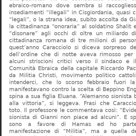
ebraico-romano dove sembra si raccogliess
insediamenti “illegali” in Cisgiordania, quasi c
“legali”, o la strana idea, subito accolta da G
la cittadinanza “onoraria” al soldatino Shali
“disonare” agli occhi di oltre un miliardo d
cittadinanza romana di tre milioni di perso
quest’anno Caracciolo si diceva sorpreso del
dell’ordine che di notte aveva rimosso per
alcuni striscioni critici verso il sindaco e 
Comunità Ebraica della capitale Riccardo Paci
da Militia Christi, movimento politico cattoli
intenderci, che lo scorso febbraio fuori la
manifestavano contro la scelta di Beppino Eng
spina a sua figlia Eluana. “Alemanno sionista
alla vittoria”, si leggeva. Frasi che Caracci
toto. Il professore le commentava così: “Evid
sionista di Gianni non piace ad alcuni”. E s
sono a favore di Hamas ed ho partec
manifestazione di “Militia”, ma a quella 