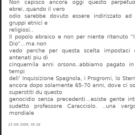
Non capisco ancora oggi questo perpetuo
ebrei..quando il vero
odio sarebbe dovuto essere indirizzato ad
gruppi etnici e
religiosi..
Il popolo ebraico e non per niente ritenuto “
Dio”…ma non
vedo perche per questa scelta impostaci 
antenati piu di
cinquemila anni orsono..abbiamo pagato in
tempi
dell’ Inquisizione Spagnola, i Progromi, lo St
ancora dopo solamente 65-70 anni, dove ci s
superstiti du questo
genocidio senza precedenti…esiste gente int
sudetto professore Caracciolo. ..una verg
mondiale
23 Ott 2009, 05:26