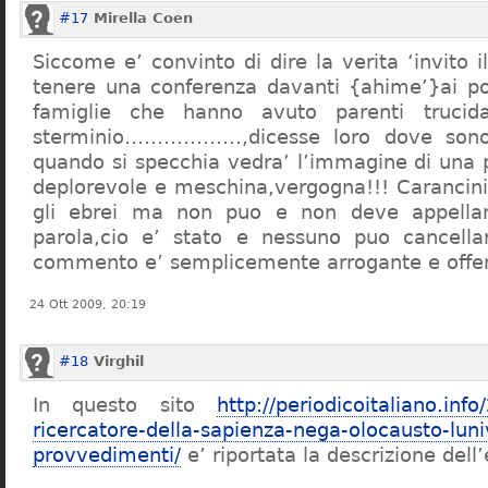
#17
Mirella Coen
Siccome e’ convinto di dire la verita ‘invito i
tenere una conferenza davanti {ahime’}ai poc
famiglie che hanno avuto parenti trucid
sterminio………………,dicesse loro dove sono f
quando si specchia vedra’ l’immagine di una 
deplorevole e meschina,vergogna!!! Carancin
gli ebrei ma non puo e non deve appellarsi
parola,cio e’ stato e nessuno puo cancellar
commento e’ semplicemente arrogante e offe
24 Ott 2009, 20:19
#18
Virghil
In questo sito
http://periodicoitaliano.inf
ricercatore-della-sapienza-nega-olocausto-lun
provvedimenti/
e’ riportata la descrizione dell’