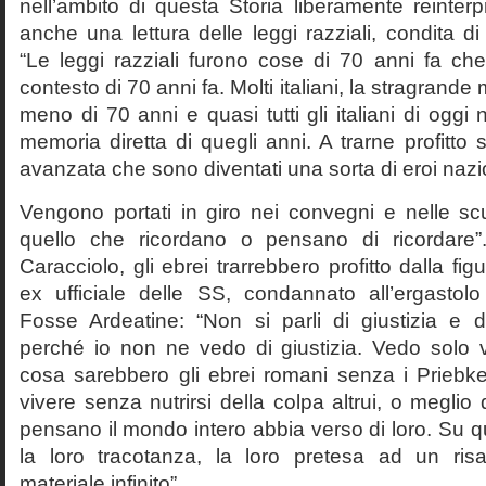
nell’ambito di questa Storia liberamente reinterpr
anche una lettura delle leggi razziali, condita di
“Le leggi razziali furono cose di 70 anni fa che
contesto di 70 anni fa. Molti italiani, la stragran
meno di 70 anni e quasi tutti gli italiani di og
memoria diretta di quegli anni. A trarne profitto 
avanzata che sono diventati una sorta di eroi nazio
Vengono portati in giro nei convegni e nelle sc
quello che ricordano o pensano di ricordare
Caracciolo, gli ebrei trarrebbero profitto dalla fig
ex ufficiale delle SS, condannato all’ergastolo 
Fosse Ardeatine: “Non si parli di giustizia e 
perché io non ne vedo di giustizia. Vedo solo 
cosa sarebbero gli ebrei romani senza i Prieb
vivere senza nutrirsi della colpa altrui, o meglio
pensano il mondo intero abbia verso di loro. Su 
la loro tracotanza, la loro pretesa ad un ris
materiale infinito”.