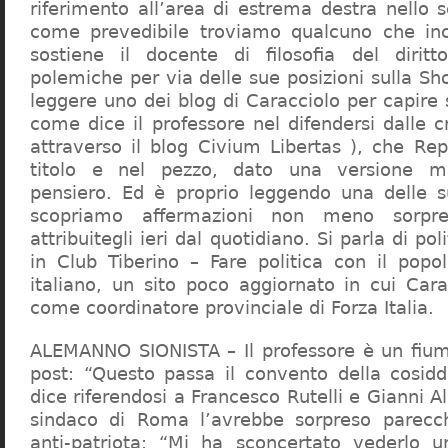
riferimento all’area di estrema destra nello s
come prevedibile troviamo qualcuno che in
sostiene il docente di filosofia del diritt
polemiche per via delle sue posizioni sulla S
leggere uno dei blog di Caracciolo per capire
come dice il professore nel difendersi dalle cr
attraverso il blog Civium Libertas ), che Rep
titolo e nel pezzo, dato una versione mi
pensiero. Ed è proprio leggendo una delle s
scopriamo affermazioni non meno sorpre
attribuitegli ieri dal quotidiano. Si parla di po
in Club Tiberino – Fare politica con il popo
italiano, un sito poco aggiornato in cui Cara
come coordinatore provinciale di Forza Italia.
ALEMANNO SIONISTA – Il professore è un fium
post: “Questo passa il convento della cosid
dice riferendosi a Francesco Rutelli e Gianni 
sindaco di Roma l’avrebbe sorpreso parecch
anti-patriota: “Mi ha sconcertato vederlo u