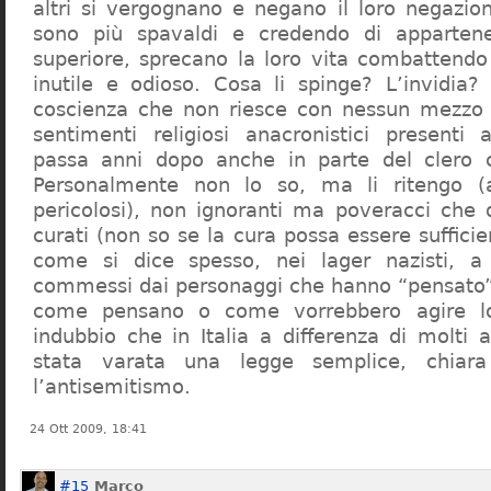
altri si vergognano e negano il loro negazion
sono più spavaldi e credendo di apparten
superiore, sprecano la loro vita combattendo
inutile e odioso. Cosa li spinge? L’invidia? 
coscienza che non riesce con nessun mezzo a
sentimenti religiosi anacronistici presenti
passa anni dopo anche in parte del clero cr
Personalmente non lo so, ma li ritengo (
pericolosi), non ignoranti ma poveracci che
curati (non so se la cura possa essere suffici
come si dice spesso, nei lager nazisti, a 
commessi dai personaggi che hanno “pensato”
come pensano o come vorrebbero agire l
indubbio che in Italia a differenza di molti a
stata varata una legge semplice, chiar
l’antisemitismo.
24 Ott 2009, 18:41
#15
Marco